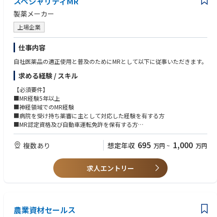
スペシャリティMR
製薬メーカー
上場企業
仕事内容
自社医薬品の適正使用と普及のためにMRとして以下に従事いただきます。
求める経験 / スキル
【必須要件】
■MR経験5年以上
■神経領域でのMR経験
■病院を受け持ち薬審に主として対応した経験を有する方
■MR認定資格及び自動車運転免許を保有する方
■将来的な転勤に対応可能な方
695
1,000
複数あり
想定年収
万円
~
万円
【歓迎要件】
■広域担当経験
求人エントリー
■論文を読み込める英語力
農業資材セールス