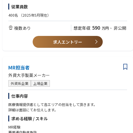
た研修）とドライトレーニング（システムのセッティング、理論、概要の
・誠実さ、素直さを兼ね備え、責任感を持った行動ができる方
従業員数
研修）を実施する。
・MS Office（Excel/Word/PPT）の基礎的な知識
• 担当施設全診療科のTR100トレーニング（ダビンチ執刀医が認定証取得
・日本語ネイティブ、もしくはN1相当レベル
400名
（2025年5月現在）
のために行うラボトレーニング）の練習を担当する。
・普通自動車運転免許
• 医師や医療スタッフに対して、製品のデモンストレーションやインサー
590
複数あり
想定年収
非公開
万円
~
ビス（製品の説明と実際にシステムを触りながら理解していただく）を主
【望ましいスキルと経験】
導する。
・英語力
• システムを使用した手術に立会い、製品の安全使用のためにサポートす
・医療業界、特に医療機器業界経験者
求人エントリー
る。
• 上記活動や手術室に対する営業活動、カスタマーサポートトレーニング
等を通じて、チームの四半期目標達成に貢献する。
• 上記の営業活動を通じて、エリアにおけるシステムの認知向上および術
式の採用に繋がる営業活動、マーケティング活動のサポートやコーディネ
MR担当者
ーションを行う。
外資大手製薬メーカー
• 日報（営業・症例報告、営業活動の結果）や経費精算、社内オンライン
トレーニングや社内システムを使用した事務処理を行う。
外資系企業
上場企業
仕事内容
医療情報提供者として各エリアの担当をして頂きます。
詳細は面談にてお伝えします。
求める経験 / スキル
MR経験
要普通自動車免許