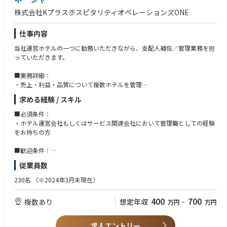
株式会社KプラスホスピタリティオペレーションズONE
仕事内容
当社運営ホテルの一つに勤務いただきながら、支配人補佐／管理業務を担
っていただきます。
■業務詳細：
・売上・利益・品質について複数ホテルを管理
・マリオットグループが最も重視するお客様からの評価をあげるべくホテ
求める経験 / スキル
ル内におけるホスピタリティを重視したオペレーションを積極的に推進
・複数ホテルの部下育成と管轄ホテルのスタッフマネジメント業務
■必須条件：
・ホテル運営会社もしくはサービス関連会社において管理職としての経験
をお持ちの方
■歓迎条件：
・英語力
従業員数
・ホテルシステムOPERAの知見
・ホテル宿泊部に於けるオペレーション経験
230名
（※2024年3⽉末現在）
・数値管理能力
・ロジカルシンキング
400
700
複数あり
想定年収
万円
~
万円
求人エントリー