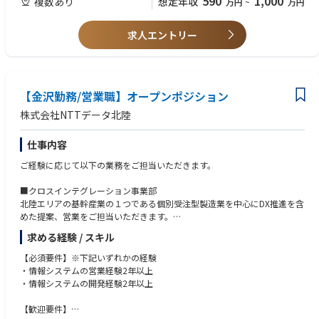
590
1,000
複数あり
想定年収
万円
~
万円
・周囲を巻き込みながら、業務を遂行できるリーダーシップ
河推進課」
静岡県浜松市中央区元城町２１６－１８ 浜松大同生命ビル８階「東海税
＜マインド・人柄＞
求人エントリー
理士共済支社 浜松推進課」
・地域医療に貢献しようとする志のある方
静岡県静岡市葵区黒金町５９－６ 大同生命静岡ビル４階「静岡ＴＫＣ企
業保険支社 島田推進課」
名古屋市千種区覚王山通８－１４ 税理士会ビル５階「名古屋税理士推進
支社」
【金沢勤務/営業職】オープンポジション
静岡市葵区黒金町５９－６ 大同生命静岡ビル４階「静岡ＴＫＣ企業保険
株式会社NTTデータ北陸
支社」
岐阜県岐阜市吉野町６－１６ 岐阜スカイウォールビルディング４階「中
部ＴＫＣ企業保険支社三岐ＴＫＣ営業部」
仕事内容
浜松市中央区元城町２１６－１８ 浜松大同生命ビル３階「浜松ＴＫＣ企
ご経験に応じて以下の業務をご担当いただきます。
業保険支社」
■クロスインテグレーション事業部
【近畿地区】
北陸エリアの基幹産業の１つである個別受注型製造業を中心にDX推進を含
兵庫県神戸市中央区栄町通１－２－７ 大同生命神戸ビル３階「兵庫税理
めた提案、営業をご担当いただきます。
士推進支社」
和歌山県和歌山市西汀丁３８ Ｒｅｇｕｌｕｓビル２階「南近畿ＴＫＣ企
求める経験 / スキル
■社会基盤事業部
業保険支社 阪和ＴＫＣ営業部」
①自治体様を対象とした企画・営業業務を担当いただきます。
【必須要件】※下記いずれかの経験
L防災系システム（河川情報システム/防災情報伝達システム等）
【中国地区】
・情報システムの営業経験2年以上
②自治体や法人（インフラ企業）向けのシステム開発案件における営業業
広島市中区紙屋町１－２－２７ 大同生命広島ビル５階「中国税理士共済
・情報システムの開発経験2年以上
務を担当いただきます。
支社」
L防災/社会基盤/インフラ監視関連システム ・自治体の基幹系システム
岡山市北区蕃山町９－１９ 岡山大同生命ビル７階「広島支社 中国代理
【歓迎要件】
（税務/財務/人事関連のシステム等） ・お客様業務のDX支援