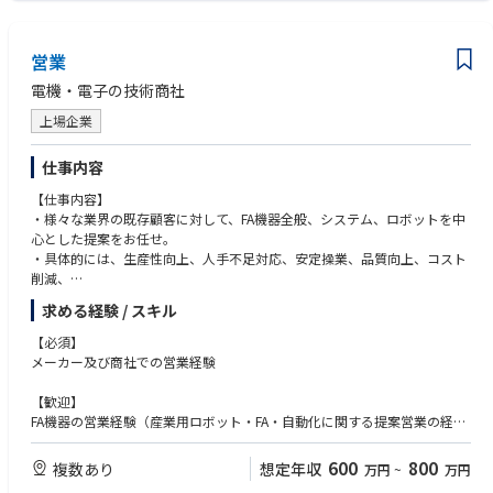
営業
電機・電子の技術商社
上場企業
仕事内容
【仕事内容】
・様々な業界の既存顧客に対して、FA機器全般、システム、ロボットを中
心とした提案をお任せ。
・具体的には、生産性向上、人手不足対応、安定操業、品質向上、コスト
削減、
技術の継承などの課題に対して、多様な製品を組み合わせて最適解を提案
求める経験 / スキル
いただきます。
・担当する顧客により、販売店、メーカーとともに提案営業を行うことも
【必須】
あります
メーカー及び商社での営業経験
・専門的・技術的な案件の際は社内の技術職と同行しお客様へ提案を行い
ます。
【歓迎】
FA機器の営業経験（産業用ロボット・FA・自動化に関する提案営業の経
験）
もしくはセンサ関連の営業経験
600
800
複数あり
想定年収
万円
~
万円
モノ売りだけでなく、技術者と並走してコト（システム技術）を組み合わ