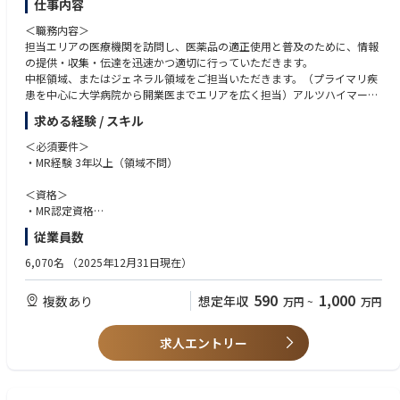
仕事内容
※各拠点で若干名採用です。
◎会社として生涯学習を奨励しており、多岐に亘る資格の取得を奨励して
います。
＜職務内容＞
【首都圏】
英語の学習費用や各種資格取得に関する費用は会社負担。希望者はMBAの
担当エリアの医療機関を訪問し、医薬品の適正使用と普及のために、情報
東京都豊島区東池袋１－５－６ ビック池袋東口ビル８階「東京北ＴＫＣ
習得なども可能です（社内選考あり）。
の提供・収集・伝達を迅速かつ適切に行っていただきます。
企業保険支社」
通信教育制度も手厚く、働きながらの資格取得が可能です。
中枢領域、またはジェネラル領域をご担当いただきます。（プライマリ疾
東京都中央区日本橋小網町１７－１０ 日本橋小網町スクエアビル８階「東
患を中心に大学病院から開業医までエリアを広く担当）アルツハイマー型
京税理士推進支社」
認知症・高血圧・高脂血症、逆流性食道炎、アトピー
求める経験 / スキル
千葉市中央区新宿２－５－３ 千葉大同生命ビル６階「千葉税理士推進支
社」
＜必須要件＞
・MR経験 3年以上（領域不問）
【北海道】
札幌市中央区北三条西３－１ 大同生命札幌ビル１２階「北海道ＴＫＣ企
＜資格＞
業保険支社」
・MR認定資格
旭川市四条通１０－左７ アルファ旭川ビル２階「北海道ＴＫＣ企業保険
・普通運転免許
従業員数
支社 道北推進課」
＜歓迎要件＞
6,070名
（2025年12月31日現在）
【関信越地区】
・基幹病院、または大学病院担当経験
新潟県新潟市中央区上大川前通六番町１２１４－２ 大同生命新潟ビル３
・社内外の関係部署と協調して連携、行動できるコミュニケーション能力
590
1,000
複数あり
想定年収
階「東日本税理士推進支社北関東信越税理士推進営業部 新潟推進課」
万円
~
万円
・周囲を巻き込みながら、業務を遂行できるリーダーシップ
松本市本庄１－３－１０ 松本博労町ビル３階「長野ＴＫＣ企業保険支
社」
＜マインド・人柄＞
求人エントリー
長野市南千歳１－１２－７ 新正和ビル５階「長野ＴＫＣ企業保険支社
・地域医療に貢献しようとする志のある方
長野推進課」
諏訪市四賀赤沼１７３０－１ メイクイットビル２階「長野ＴＫＣ企業保
険支社 諏訪推進課」