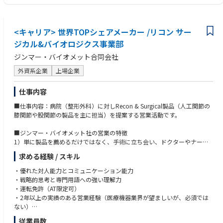
■組織体制：営業組織は、①Recon & Surgical（人工関節の膝関節や股関
節の製品）と②Extremities & Sports Medicine（人工関節の肩と肘の製
品、及びスポーツ整形関連の製品）Trauma（骨折治療材）・に分かれて
います。
<キャリア> 世界TOPシェアメーカー /リコン サー
ジカル&バイオロジクス事業部
ジンマー・バイオメット合同会社
■ジンマー・バイオメット社の魅力：
外資系企業
上場企業
【使命 / Our Mission】
Alleviate pain and improve the quality of life for people around the worl
仕事内容
d.
世界中の人々の痛みを緩和し、クオリティ・オブ・ライフの向上を目指し
■仕事内容：病院（整形外科）に対しRecon & Surgical製品（人工関節の
ます。
膝関節や股関節の製品を主に担当）を提案する営業活動です。
ジンマー・バイオメットは、筋骨格系ヘルスケアのリーディングカンパニ
■ジンマー・バイオメット社の営業の特徴
ーです。
1）単に製品を薦めるだけではなく、手術に立ち会い、ドクターやナース
超高齢化社会が世界に類を見ないスピードで進む日本にとって、整形外科
とチームになって患者様のために全力を尽くします。具体的には、オペに
の存在感は日に日に増しています。
求める経験 / スキル
おける手技の手順説明や技術的フォローなどを行います。そのため、最も
変形性関節症や骨折をはじめとする整形外科領域の疾患に苦しむ患者様の
重要な点はドクターやナースから信頼を勝ち取ることです。オペの立会い
・優れた対人能力とコミュニケーション能力
生活の質の改善のために、人工関節や骨接合材料などの治療材料のみなら
等を通し、営業自身を積極的に売込むことが求められます。信頼関係を構
・戦略的思考と専門用語への強い理解力
ず、一人ひとりにカスタマイズされた治療ソリューションや革新的な医療
築し、ドクターと対等な立場で話を進めていかなければ、患者の命は救え
・運転免許（AT限定可）
技術の提供に努めています。
ません。
・2年以上の実績のある営業経験（医療機器業界が望ましいが、必須では
ない）
2）SOHO形式の営業スタイルです。会社に立ち寄らず、自宅をオフィスと
・大学卒業以上
【エンゲージメント ウェルビーイング（心身の健全性／幸福の向上）】
従業員数
した直行直帰スタイルのことで「少しでも早く病院に駆けつけ、そして少