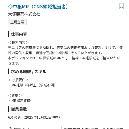
前橋市南町３－９－５ 大同生命前橋ビル４階「群馬ＴＫＣ企業保険支
◇中枢MR（CNS領域担当者）
社」
大塚製薬株式会社
水戸市桜川１－１－２５ 大同生命水戸ビル３階「茨城ＴＫＣ企業保険支
社 水戸推進課」
上場企業
神栖市大野原３丁目２－１０ パレスビルⅢ ２０２号室「茨城ＴＫＣ企
業保険支社 鹿島推進課」
仕事内容
長岡市今朝白１－８－１８ 長岡センタービル２階「新潟ＴＫＣ企業保険
支社 長岡推進課」
＜職務内容＞
埼玉県さいたま市大宮区桜木町４－３３３－１３ 大同生命さいたま大宮ビ
当エリアの医療機関を訪問し、医薬品の適正使用および普及に向けて、 情
ル３階「東日本税理士推進支社」
報の提供・収集・伝達を迅速かつ適切に行っていただきます。
宇都宮市大通４－１－１８ 宇都宮大同生命ビル４階「東日本税理士推進
本ポジションでは、中枢領域のMRとして精神・神経領域をご担当いただ
支社北関東信越税理士推進営業部 宇都宮推進課」
きます。
2024年以降は認知症領域にも関わり、担当先は精神科に加え、脳神経内科
求める経験 / スキル
【北陸地区(金沢、富山)】
や介護施設など、幅広い領域にわたります。
金沢市南町４番６０号 金沢大同生命ビル９階「金沢支社北陸税理士共済
＜必須要件＞
営業部 金沢推進課」※税理士代理店担当
・MR経験 3年以上（領域不問）
富山市本町９－１０ ＹＳＧ富山センタービル５階「金沢支社北陸税理士
共済営業部 富山推進課」※税理士代理店担当
＜資格＞
富山市本町９－１０ ＹＳＧ富山センタービル５階「北陸ＴＫＣ企業保険
・MR認定資格
支社 富山推進課」
・普通運転免許
従業員数
【東海地区】
＜歓迎要件＞
6,070名
（2025年12月31日現在）
岡崎市明大寺町字菩提円１３－２ 大同生命岡崎ビル２階「東海税理士共
・基幹病院、または大学病院担当経験
済支社 西三河推進課」
・社内外の関係部署と協調して連携、行動できるコミュニケーション能力
豊橋市白河町６１ タ－ミナル・プラザ４階「東海税理士共済支社 東三