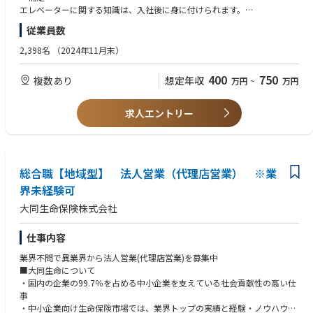
◆保守営業
エレベーターに関する知識は、入社後に身に付けられます。
新設営業から依頼されたお客様に対し、設置後のメンテナンスサービスを
業界や商材などは問いません。
従業員数
ご提案。
定期点検・部品交換などの保守内容について説明しながら、安全性・稼働
2,398名
（2024年11月末）
率を維持するためのサポートを行うポジションです。他社製の昇降機を利
用されているお客様への切り替え提案も担当します。
400
750
複数あり
想定年収
万円
~
万円
◆改修営業
既存のエレベーター・エスカレーターが一定年数経過したお客様に、リニ
求人エントリー
ューアル工事・機能アップグレードをご提案。
建物の利用状況や現状の課題をヒアリングし、設備の寿命・故障リスク・
省エネ性能などを踏まえて、最適な改修内容を提案。長期的にお客様と関
係を築く業務です。
総合職【地域型】 法人営業（代理店営業） ※業
◆営業技術
界未経験可
営業が受注した案件を、実際に製造・施工できる形に落とし込む役割で
大同生命保険株式会社
す。
建物の仕様や制約を確認しながら、
・工事スケジュール調整
仕事内容
・仕様・仕上げ色の決定
業界不問で異業界から法人営業(代理店営業)を募集中
・図面確認
■大同生命について
・社内への製造指示
・国内の企業の99.7％を占める中小企業を支えている社会貢献性の高い仕
を担当。営業と技術の橋渡し役として、納期・品質・コストのバランスを
事
保つ重要なポジションです。
・中小企業向け生命保険市場では、業界トップの実績と経験・ノウハウ