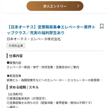
せた提案にチャレンジしたい方
求人エントリー
【日本オーチス】営業職募集◆エレベーター業界ト
ップクラス／充実の福利厚生あり
日本オーチス・エレベータ株式会社
外資系企業
仕事内容
■業務内容
エレベーター新設・保守・改修営業・営業技術のご案内
◆新設営業
新築ビル・再開発案件などへのエレベーター・エスカレーターの新規導入
をご提案。
求める経験 / スキル
デベロッパー、ゼネコン、設計事務所とのコミュニケーションが中心で、
仕様調整・スケジュール確認・価格協議など、プロジェクト全体を調整す
【必須条件】
る役割を担います。
◎普通自動車免許（AT限定可）
※新設ビルへの納品が多く、長期的な関係づくりが重要です。
◎営業経験をお持ちの方（経験年数・業界経験・商材は不問です）
～補足～