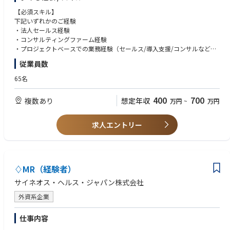
・顧客に電力状況を提示するための情報をヒアリングし、資料化
更の可能性がございます※
・既存顧客、代理店へのフォロー
【必須スキル】
・エネオク導入が決定した企業に対する、電力調達までのカスタマーサク
■キャリアパス
下記いずれかのご経験
セス
・モデルケース（地域型）
・法人セールス経験
・社内PMチーム、オペレーションチームとの連携
１年目 約５２０万円 営業スタッフ 税理士代理店へのサポート営
・コンサルティングファーム経験
・セールスやプロジェクトに関わる各種資料作成
業
・プロジェクトベースでの業務経験（セールス/導入支援/コンサルなど）
・ナレッジを体系化し、チームスキルを平準化
５年目 約６３０万円 営業スタッフ（昇格） 税理士代理店へのサ
従業員数
・オペレーション各種の合理化、効率化
ポート営業
【歓迎スキル】
・新規自治体の開拓、既存顧客のフォローアップ
８年目 約８００万円 本社管理職 本社営業企画（チャレンジキャ
・官公庁/自治体向け営業やプロジェクト経験
65名
リア制度利用、本社希望する場合）
・電力小売/再エネ/脱炭素関連事業の経験
【入社後のオンボーディング】
１３年目 約９６０万円 営業管理職
・提案資料作成やプレゼンテーションスキル
400
700
複数あり
想定年収
万円
~
万円
・入社時に、ご希望と弊社の期待値をすり合わせ取り組んでいただきま
※入社時年齢２７歳／前職 他業界（未経験者）
す。
※産休・育休取得推奨（取得率は男女100%）
【求める人物像】
・電力業界の知見を資料やメンバー、取締役からインプット。
・ミッション、バリューに共感し、事業成長を“自分ごと”として楽しめる
求人エントリー
（業界知見がなくとも、早期にキャチアップ、独り立ちができる体制をと
方
っています）
・自らの経験や業界知識に固執せず、学習と変化を厭わない方
・OJT形式でフォローし、商談やプロジェクト同席からスタート。
・プレッシャーを前向きに捉え、手触り感ある成果にこだわる方
・多様なステークホルダーと信頼関係を築き、チームで成果を出すことに
♢MR（経験者）
喜びを感じられる方
・完全リモート環境でも自律的に行動し、質の高いコミュニケーションを
サイネオス・ヘルス・ジャパン株式会社
取れる方
外資系企業
仕事内容