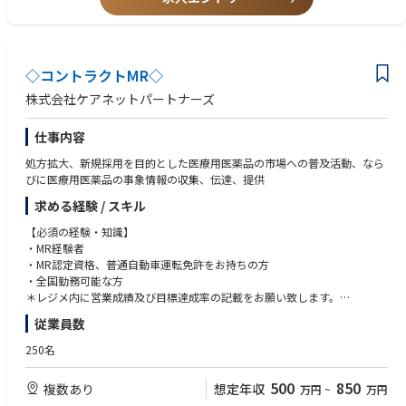
◇コントラクトMR◇
株式会社ケアネットパートナーズ
仕事内容
処方拡大、新規採用を目的とした医療用医薬品の市場への普及活動、なら
びに医療用医薬品の事象情報の収集、伝達、提供
求める経験 / スキル
【必須の経験・知識】
・MR経験者
・MR認定資格、普通自動車運転免許をお持ちの方
・全国勤務可能な方
＊レジメ内に営業成績及び目標達成率の記載をお願い致します。
MR認定資格、運転免許証
従業員数
250名
500
850
複数あり
想定年収
万円
~
万円