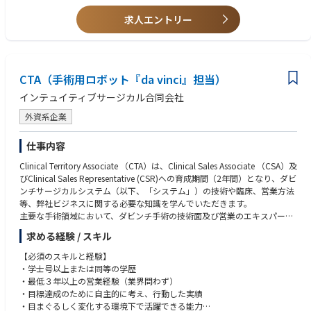
求人エントリー
CTA（手術用ロボット『da vinci』担当）
インテュイティブサージカル合同会社
外資系企業
仕事内容
Clinical Territory Associate （CTA）は、Clinical Sales Associate （CSA）及
びClinical Sales Representative (CSR)への育成期間（2年間）となり、ダビ
ンチサージカルシステム（以下、「システム」）の技術や臨床、営業方法
等、弊社ビジネスに関する必要な知識を学んでいただきます。
主要な手術領域において、ダビンチ手術の技術面及び営業のエキスパート
となるためのトレーニングを受け、配属されたエリアでの営業活動を通し
求める経験 / スキル
てシステム導入後の稼働率を最大化するサポートを行います。
基本的な職務
【必須のスキルと経験】
• 医師や医療スタッフに対して、ダビンチ手術テクノロジートレーニング
・学士号以上または同等の学歴
パスウェイ（初症例を実施される前に修了いただくことが必須となるトレ
・最低３年以上の営業経験（業界問わず）
ーニングプログラム）とスキルアップ過程について説明する。
・目標達成のために自主的に考え、行動した実績
• 医師や医療スタッフに対して、オンサイトトレーニング（実機を使用し
・目まぐるしく変化する環境下で活躍できる能力