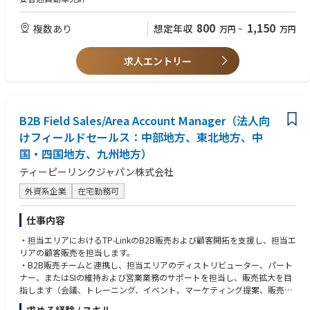
800
1,150
複数あり
想定年収
万円
~
万円
求人エントリー
B2B Field Sales/Area Account Manager（法人向
けフィールドセールス：中部地方、東北地方、中
国・四国地方、九州地方）
ティーピーリンクジャパン株式会社
外資系企業
在宅勤務可
仕事内容
・担当エリアにおけるTP-LinkのB2B販売および顧客開拓を支援し、担当エ
リアの顧客販売を担当します。
・B2B販売チームと連携し、担当エリアのディストリビューター、パート
ナー、またはSIの維持および営業業務のサポートを担当し、販売拡大を目
指します（会議、トレーニング、イベント、マーケティング提案、販売資
料の配布など）。