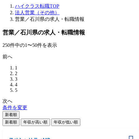
ハイクラス転職TOP
法人営業（その他）
営業／石川県の求人・転職情報
営業／石川県の求人・転職情報
250
件
中の
1
〜
50
件を表示
前へ
1
2
3
4
5
次へ
条件を変更
新着順
新着順
年収が高い順
年収が低い順