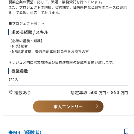
製薬企業の要望に応じて、派遣・業務受託を行っています。
また、プロジェクトの規模、契約期間、価格条件など顧客のニーズにお応
えして柔軟に対応しております。
■プロジェクト例：
・各疾患領域（糖尿病、循環器、消化器、オンコロジー、希少疾患など）
求める経験 / スキル
に網羅的に対応
・製品（新薬、長期収載品、ジェネリック医薬品）の対応
【必須の経験・知識】
施設（DPC病院、大学病院、基幹病院、保険薬局本部／店舗、特約店な
・MR経験者
ど）の対応
・MR認定資格、普通自動車運転免許をお持ちの方
・特定製品、特定エリアの請負型
・成果報酬型（KPI設定による価格変動型）
＊レジュメ内に営業成績及び目標達成率の記載をお願い致します。
・多様な人材を活かす特長ある形態（女性管理職育成、シニア人材の再戦
従業員数
力化、女性／シニア人材によるパートタイム型）
780名
500
850
複数あり
想定年収
万円
~
万円
求人エントリー
◆MR（経験者）