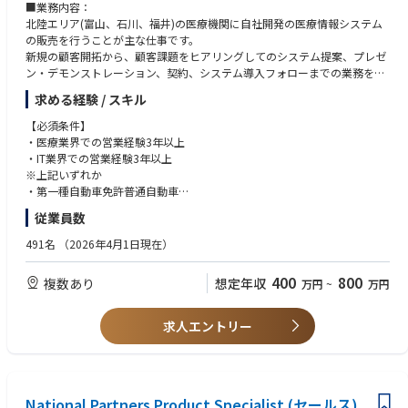
■業務内容：
北陸エリア(富山、石川、福井)の医療機関に自社開発の医療情報システム
の販売を行うことが主な仕事です。
新規の顧客開拓から、顧客課題をヒアリングしてのシステム提案、プレゼ
ン・デモンストレーション、契約、システム導入フォローまでの業務を行
っていただきます。
求める経験 / スキル
システム導入後、顧客との信頼関係を構築し、クロスセル、アップセルを
行うことも重要業務のひとつです。
【必須条件】
・医療業界での営業経験3年以上
■ポジションの魅力：
・IT業界での営業経験3年以上
医療情報システムの販売、既存顧客のフォロー業務を通して、病院全体の
※上記いずれか
幅広い病院情報システム知識が習得できます。また、顧客との信頼関係も
・第一種自動車免許普通自動車
構築しやすく、生涯を通して成長でき、やりがいのあるポジションです。
従業員数
私たちの顧客は医用画像を撮影する病院・健診センターなどの医療機関で
【優遇条件】
す。医療機関ひいては患者のためによりよいサービスを提供すること目指
・チーム予算あるいは個人予算を持っての営業経験のある方
491名
（2026年4月1日現在）
しています。
・プレゼン/提案書の作成からプレゼン実施までのご経験のある方
400
800
複数あり
想定年収
万円
~
万円
■働き方：
・平均残業時間は25時間程度、フレックスタイム制と柔軟な働き方ができ
ます。
求人エントリー
・いつでもMy休暇（年次有給休暇とは別でいつでも取得できる休暇が5日
付与）やバースデー休暇などもありメリハリをつけて就業することが可能
です。
■当社の魅力
National Partners Product Specialist (セールス)