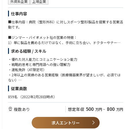
外資系企業
上場企業
コンプライアンス＆インテグリティ：最新の業界ルールや Sanofi Policyを
仕事内容
常に確認・理解し、自らの行動の振り返りを行い、上長や営業所メンバー
からのフィードバックを踏まえて日々の活動に生かしている
■仕事内容：病院（整形外科）に対しスポーツ整形l製品を提案する営業活
動です。
市販後調査・副作用／クレーム対応等完遂：GVP、GPSP、安全性情報、
OUG、品質管理、適正価格維持等各遵守項目を確実に モニタリングし適
■ジンマー・バイオメット社の営業の特徴：
切に運用する
1）単に製品を薦めるだけではなく、手術に立ち会い、ドクターやナース
とチームになって患者様のために全力を尽くします。具体的には、オペに
製品を通じた社会への貢献：適切なプロモーションと疾患啓発を継続して
求める経験 / スキル
おける手技の手順説明や技術的フォローなどを行います。そのため、最も
展開し、必要としている全ての患者さんに1日も早く製品を届けることで
重要な点はドクターやナースから信頼を勝ち取ることです。オペの立会い
・優れた対人能力とコミュニケーション能力
社会に貢献する
等を通し、営業自身を積極的に売込むことが求められます。信頼関係を構
・戦略的思考と専門用語への強い理解力
築し、ドクターと対等な立場で話を進めていかなければ、患者の命は救え
・運転免許（AT限定可）
日々のPDCAの重要性を理解し, 組織が定めた実行と報告を完遂することが
ません。
・2年以上の実績のある営業経験（医療機器業界が望ましいが、必須では
できる
2）SOHO形式の営業スタイルです。会社に立ち寄らず、自宅をオフィスと
ない）
した直行直帰スタイルのことで「少しでも早く病院に駆けつけ、そして少
・大学卒業以上
営業所の職場環境をよりよくするための活動を主体的に行い、皆が高いパ
従業員数
しでも長く医師のサポートをできるように」というコンセプトの元、始ま
フォーマンスを発揮できる職場づくりに貢献している
りました。エリア毎に週1回のペースでミーティングを行いますし(エリア
859名
（2022年2月28日時点）
により差異あり)、社内イントラネットから学術文献などのナレッジが共有
可能のため、直行直帰に不安な方でも安心していただけます。
500
800
複数あり
想定年収
万円
~
万円
3）未経験から活躍できる充実したサポート制度がございます。教材を使
用した座学、先輩社員の同行を中心としたOJT等、一人立ち出来るスケジ
ュールを設定しています。
求人エントリー