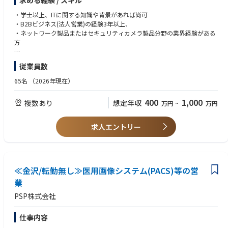
求める経験 / スキル
・担当エリアの新規チャネル、新規B2Bディストリビューター、新規シス
テムインテグレーターの開拓、B2B販売拡大への取り組み（コールドコー
・学士以上、ITに関する知識や背景があれば尚可
ル、メール連絡、会議での問い合わせなど）。
・B2Bビジネス(法人営業)の経験3年以上、
・中小企業向け製品の販売力強化を目的とした、関連するB2Bイベント、
・ネットワーク製品またはセキュリティカメラ製品分野の業界経験がある
活動、またはプログラムのサポート。
方
・上記以外のB2Bビジネスに関連する業務
【求める人物像】
従業員数
・積極的で、効率性があり、物事を積極的に考え、新しい挑戦を好み、常
に学び、向上心がある方
65名
（2026年現在）
400
1,000
複数あり
想定年収
万円
~
万円
求人エントリー
≪金沢/転勤無し≫医用画像システム(PACS)等の営
業
PSP株式会社
仕事内容