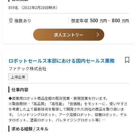
精神的な健康、経済的な健康、身体的な健康、社会的な健康の維持向上を
しでも長く医師のサポートをできるように」というコンセプトの元、始ま
859名
（2022年2月28日時点）
サポートする体制が整備されております。
りました。エリア毎に週1回のペースでミーティングを行いますし(エリア
産業医面談、ストレスチェックサーベイ、持株購入、老後の資産形成に役
により差異あり)、社内イントラネットから学術文献などのナレッジが共有
立つ投資セミナー、各種健康診断、リモート懇親会、オンラインサーク
500
800
複数あり
想定年収
万円
~
万円
可能のため、直行直帰に不安な方でも安心していただけます。
ル、計画的な有給休暇取得の奨励 等々
3）未経験から活躍できる充実したサポート制度がございます。教材を使
求人エントリー
用した座学、先輩社員の同行を中心としたOJT等、一人立ち出来るスケジ
■当ポジションの魅力：
ュールを設定しています。
・ジンマー・バイオメット社は、整形外科領域ではトップクラスの会社
で、整形のドクターで知らない人はほとんどいません。
■組織体制：営業組織は、①Recon & Surgical（人工関節の膝関節や股関
・社会貢献性の高いジンマー・バイオメット社製品（8秒毎に世界中の患
節の製品）と②Extremities & Sports Medicine（人工関節の肩と肘の製
ロボットセールス本部における国内セールス業務
者さんがジンマー・バイオメット製品を利用しています）に対して専門的
品、及びスポーツ整形関連の製品）Trauma（骨折治療材）・に分かれて
な知識を活かして高いクオリティで修理／メンテナンスした製品はその先
ファナック株式会社
います。
にいらっしゃる患者様へ最適な医療を提供することへ繋がります。
上場企業
■魅力：
・ジンマー・バイオメット社は、整形外科領域ではトップクラスの会社
仕事内容
で、整形のドクターで知らない人はほとんどいません。
・整形外科分野は高齢化によりもっとも伸びる市場の一つです。製品力・
◆産業用ロボット商品全般の既存営業・新規営業を行います。
製品数がありますのでドクターとの信頼関係も構築しやすいです。また、
※取扱商材…「高品質」「高性能」「低価格」をモットーに、使いやすさ
今まで歩けなかった方が、実際に自分の売った製品で、歩けるようになる
を考慮した上で最新技術を駆使して開発された同社の商品を取り扱いま
といった目に見えるやりがいを感じることもできる、非常に社会貢献度の
す。（ハンドリングロボット、アーク溶接ロボット、協働ロボット、デル
高い営業職になります。
タロボット、塗装ロボット、パレタイジングロボット等）
◆職務の特徴
求める経験 / スキル
■担当エリア
・研修を通じて、基本的な知識等を身に付けていきます。