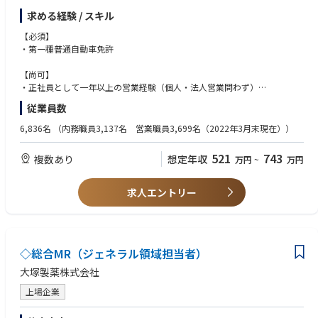
・中小企業と密接に関わる各種団体と提携。他社にはない強固な営業基盤
《顧客》
求める経験 / スキル
・企業経営のリスクや借入の観点からのコンサルティング提案
公共交通機関やオフィスビル、商業施設、病院、大学などさまざまな建物
※飛び込みの営業はなし
に当社の製品が導入されています。いずれの営業職でも幅広い業界のお客
【必須】
※親戚や友人への勧誘は一切なし
様と関わりながら、建物を利用する“エンドユーザーに近い立場”で提案で
・第一種普通自動車免許
※業務に関わる交通費は全額会社で負担
きる点が特徴。建物の用途や利用者の動線を理解した上で提案するため、
※給与は固定給（歩合制ではありません）
単なる機器販売ではなく、建物全体の利便性向上や安全性に貢献できる営
【尚可】
業としてやりがいを感じられる環境です。
・正社員として一年以上の営業経験（個人・法人営業問わず）
①代理店営業担当
・金融機関での営業経験
従業員数
・当社代理店※の経営・販売支援・育成・教育業務(顧客マーケットの分
《担当台数》
析/販促方法の提案/商品知識の提供等)を担当。※当社代理店：税理士代理
担当エリアによりますが、1人当たり600～1,000台を担当します。
6,836名
（内務職員3,137名 営業職員3,699名（2022年3月末現在））
店、損保代理店、金融機関等
・チームでの協働（個人での目標設定はなし）
■当社の製品について：
521
743
複数あり
想定年収
万円
~
万円
当社の製品は、公共交通機関やオフィスビル、商業施設など多くの施設に
②法人営業担当
納入されています。なかには200メートルを超える高層ビルも。順を追っ
・営業職員の育成・支援・管理・採用等、マネジメント業務全般を担当。
て難易度の高い建物に挑戦していくこともできます！当社が扱うエレベー
求人エントリー
※営業職員としての採用ではありません。
ター・エスカレーターの種類は500以上にも及びます。建物の立地や用途
によっても施工方法が変わり、現場ごとに新しい発見や学びがあり、常に
■特徴
成長している実感をもてるでしょう。
エリア型での採用となり転勤は発生しません。
しかし、ご自身のキャリアで東京への就業でキャリアチェンジすることも
■当社の魅力：
◇総合MR（ジェネラル領域担当者）
可能です。
◎当社はエレベーターやエスカレーターの製造・据付・サービスを行う世
大塚製薬株式会社
詳しくは下記キャリアパスの例をご参照ください。
界のリーディングカンパニーであるオーチスの日本法人です。オーチスは
世界中で業界最多となる230万台以上のエレベーターとエスカレーターを
上場企業
メンテナンスし、毎日約23億人がオーチスの製品を利用しています。
■配属について 下記エリアで転居を伴う転勤はなし ※各拠点募集中！