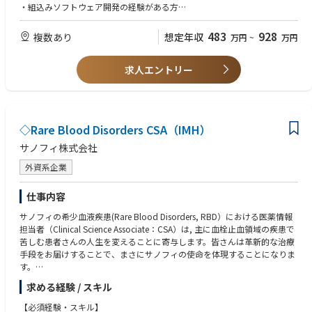
・組込みソフトウェア開発の経験がある方
【パーソナリティ】
483
928
複数あり
想定年収
万円
~
万円
・常に最新の情報をキャッチアップ、勉強しようとする姿勢のある方
求人エントリー
◇Rare Blood Disorders CSA（IMH）
サノフィ株式会社
外資系企業
仕事内容
サノフィの希少血液疾患(Rare Blood Disorders, RBD）における医薬情報
担当者（Clinical Science Associate：CSA）は, 主に血栓止血領域の疾患で
苦しむ患者さんの人生を変えることに寄与します。皆さんは革新的な治療
手段をお届けすることで、まさにサノフィの使命を体現することになりま
す。
求める経験 / スキル
プロダクトプランを理解し, 卓越した実行を推進することで, 免疫性血液疾
患領域におけるリーダーのポジションを確立します。
【必須経験・スキル】