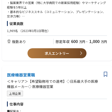
・製薬業界での営業（特に大学病院での新薬採用経験）やマーケティング
ITP（免疫性血小板減少症）および後天性TTP（血栓性血小板減少性紫斑
経験を5年以上
病）の患者さんに、最適な治療選択肢を届けるために、エリアまたは全国
・基本的なビジネススキル（コミュニケーション、プレゼンテーション、
レベルでのプロモーション活動を牽引いただきます。そのために、チーム
交渉力等）
メンバーの協働を促進し、AIやデジタルツールを積極的に活用しながら、
・基本的なコンピュータ / iPad関連スキル： Word、Excel、PowerPoint
従業員数
新しいビジネスモデルの構築に挑戦し続けられる方を求めています。
・結果志向: 目標達成に向けたPDCAサイクルの実践
・リーダーシップ: チームメンバーへのポジティブな影響・サポート能力
1,969名
（2023年3月1日現在）
-サノフィの使命；"人々の暮らしをより良くするため、科学のもたらす奇
・関係構築力: 社内外部門との協働による信頼関係構築
跡を追求する”
・運転免許証（原則）
600
1,000
複数あり
想定年収
万円
~
万円
-RBD Japan CSAとしての理想像；スペシャルティケアビジネスにおい
・MR認定証（原則）
て、患者さんのより良い生活に貢献する処方の行動変容の提案を行いま
す。そのために、患者さん一人ひとりに寄り添った情報提供（ディテーリ
【歓迎する経験・スキル】
求人エントリー
ング）を軸に活動します。医師・医療スタッフの信頼できるパートナーを
・血小板減少症・血栓止血領域での製品担当経験
目指します。また、自身のリーダーシップを発揮しながら、業界で最も称
・KOL/AOL対応・スピーカー育成経験
賛される組織づくりに貢献することを楽しめる方を歓迎します。
・希少疾患領域での活動経験
・戦略的思考力: 製品戦略に基づく地域活動プランの立案能力
担当製品:
医療機器営業職
・現時点では不問だが、対する学習意欲を有し研鑽できる人
リルザブルチニブ(上市予定): ITP（免疫性血小板減少症）領域では世界初
＜キャリア＞【希望勤務地での選考】◇日系最大手の医療
となるBTK阻害剤して、これまでにない作用機序をもつ新たな治療選択肢
機器メーカー◇ 医療機器営業
として期待される革新的治療薬
カブリビ: 後天性TTP（後天性血栓性血小板減少症）における生存率の改善
上場企業
に貢献できる重要な治療薬
仕事内容
RBD IMH CSAに求められる役割
サノフィの企業文化と戦略の中核をなすTake the Leadビヘイビアは、RBD
■配属先：