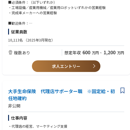
希望考慮
・新規営業の際は、顧客からの紹介や展示会での来客、HPからの問い合わ
■必須条件：（以下いずれか）
せ等を通じて新規顧客を獲得していきます。
・工場設備／産業用機械／産業用ロボットいずれかの営業経験
また、既存営業として、大手自動車メーカー／サプライヤーを担当した際
・完成車メーカーへの営業経験
は、直販として個社深耕営業を行います。
他の一般企業を担当した際は、商社に対して代理店営業として営業活動を
■歓迎条件：
行います。共に訪問した上で商品や技術説明等を中心に行い、商社が契約
・ロボットに関する営業経験をお持ちの方
従業員数
等に関する業務を担当します。
・FA機器業界への営業経験
・ロボットもしくはFA機器の知見をお持ちの方
10,113名
（2025年3月現在）
600
1,200
複数あり
想定年収
万円
~
万円
求人エントリー
大手生命保険 代理店サポーター職 ※固定給・初
任地確約
非公開
仕事内容
・代理店の経営、マーケティング支援