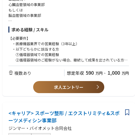
IMH CSAが日々の業務で体現すべき行動指針です。IMH領域におけるフィー
心臓血管領域の事業部
ルドのリーダーとして、以下の4つのビヘイビアを実践することが強く求
もしくは
められます。これによりRBDフランチャイズの模範的なCSAとして存在い
脳血管領域の事業部
ただきます。
Aim Higher（より高みを目指す）
■業務内容
求める経験 / スキル
Act for Patients（患者さんのために行動する）
・販売活動・各種販促イベントの企画運営
Be Bold and（大胆に行動する）
・製品適正使用のための技術サポート
【必要要件】
Lead Together（ともにリードする）
・製品適正使用に必要となる文献・資料・製品関連情報の提供
・医療機器業界での営業経験（3年以上）
・以下どちらかに該当する方
踏まえて下記を役割として示します。
■担当顧客に関して：
①循環器領域での営業経験
大学病院などの基幹病院を担当いただきます。
②循環器領域のご経験がない場合、継続して成果を出されている方
同エリアで活動するHaC, ISAチームメンバーと建設的な関係を構築し、シ
担当はエリアごとに異なりますが数件～数十件が多いです。
・普通自動車第一種免許
ナジーを意識した情報交換と協働を実現できる
・大卒以上
590
1,000
複数あり
想定年収
万円
~
万円
■担当診療科
製品戦略、営業戦略に基づいた活動計画を提示、実践し、自身の担当地区
循環器内科もしくは脳神経外科への訪問となります。
【希望スキル等】
において成果を出す
医療機関や担当製品により、放射線科、心臓血管外科、血管外科などにも
求人エントリー
・オペ室、カテーテル検査室、内視鏡室などでの臨床立ち合い
訪問あり
・KOLドクターとの折衝経験
営業所内において、常に前向きな姿勢で必要と思える発言、提案をする
必要とされる行動規範、倫理規範について模範を示し、グループメンバー
の行動を促すことができる
<キャリア> スポーツ整形 / エクストリミティ&スポ
ーツメディシン事業部
会社が必要としている勤務地での業務を受け入れることが出来る
ジンマー・バイオメット合同会社
最新の社内外のルールを正しく理解して患者思考の活動を行っている