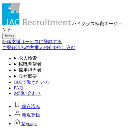
ハイクラス転職
エージェ
ント
Menu
転職支援サービスに登録する
ご登録済みの方
求人紹介を申し込む
求人検索
転職希望者
採用担当者
会社概要
JACで働きたい方
FAQ
お問い合わせ
保存済み
新規登録
Mypage