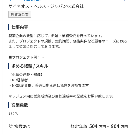
サイネオス・ヘルス・ジャパン株式会社
外資系企業
仕事内容
製薬企業の要望に応じて、派遣・業務受託を行っています。
また、プロジェクトの規模、契約期間、価格条件など顧客のニーズにお応
えして柔軟に対応しております。
■プロジェクト例：
・各疾患領域（糖尿病、循環器、消化器、オンコロジー、希少疾患など）
求める経験 / スキル
に網羅的に対応
・製品（新薬、長期収載品、ジェネリック医薬品）の対応
【必須の経験・知識】
施設（DPC病院、大学病院、基幹病院、保険薬局本部／店舗、特約店な
・MR経験者
ど）の対応
・MR認定資格、普通自動車運転免許をお持ちの方
・特定製品、特定エリアの請負型
・成果報酬型（KPI設定による価格変動型）
＊レジュメ内に営業成績及び目標達成率の記載をお願い致します。
・多様な人材を活かす特長ある形態（女性管理職育成、シニア人材の再戦
従業員数
力化、女性／シニア人材によるパートタイム型）
780名
504
804
複数あり
想定年収
万円
~
万円