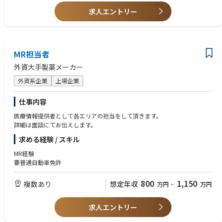
・新規事業や新製品の立ち上げに関わった経験
・マーケティング経験者
求人エントリー
・英語を用いた業務経験（目安：TOEIC 730点以上）
・強いチーム文化に積極的に貢献する能動的な姿勢と意欲
MR担当者
外資大手製薬メーカー
外資系企業
上場企業
仕事内容
医療情報提供者として各エリアの担当をして頂きます。
詳細は面談にてお伝えします。
求める経験 / スキル
MR経験
要普通自動車免許
800
1,150
複数あり
想定年収
万円
~
万円
求人エントリー