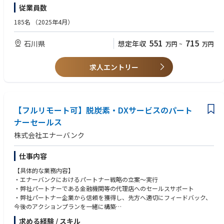
店営業部（岡山駐在）」
・営業または開発として自治体や法人のお客様に対し、情報システムに関
従業員数
鳥取県鳥取市富安２－１５９ 久本ビル４階「中国ＴＫＣ企業保険支社山
する課題のヒアリングから実現方法の検討・立案・提案までの経験をお持
陰ＴＫＣ営業部」
ちの方
185名
（2025年4月）
福山市霞町１－２－１１ 太陽生命福山ビル７階「中国西ＴＫＣ企業保険
・情報システムに関する商品企画の経験をお持ちの方
支社 福山推進課」
・自治体や法人に対して、お客様の声を基に課題解決をした経験
551
715
石川県
想定年収
万円
~
万円
周南市本町１－３ 大同生命徳山ビル５階「中国西ＴＫＣ企業保険支社
徳山推進課」
徳島市八百屋町３－２６ ゲ－トウェイ徳島ビル４階「四国ＴＫＣ企業保
求人エントリー
険支社 徳島推進課」
【九州地区(北九州、沖縄)】
沖縄県那覇市前島３－１－１５ 大同生命那覇ビル３階「九州ＴＫＣ企業
保険支社 沖縄推進課」
【フルリモート可】脱炭素・DXサービスのパート
熊本県熊本市中央区中央街３－８ 熊本大同生命ビル３階「南九州税理士
ナーセールス
推進支社」
株式会社エナーバンク
福岡県北九州市小倉北区鍛冶町１－１０－１０ 大同生命北九州ビル５階
「九州代理店支社 北九州代理店推進課」
長崎県長崎市桜町５－３ 大同生命長崎ビル５階「九州北部税理士推進支
仕事内容
社 長崎推進課」
【具体的な業務内容】
大分県大分市城崎町１－３－３１ ＡＩＧ大分ビル２階「南九州税理士推
・エナーバンクにおけるパートナー戦略の立案〜実行
進支社 大分推進課」
・弊社パートナーである金融機関等の代理店へのセールスサポート
福岡市中央区西中洲１２－３３ 福岡大同生命ビル５階「九州ＴＫＣ企業
・弊社パートナー企業から信頼を獲得し、先方へ適切にフィードバック、
保険支社」
今後のアクションプランを一緒に構築
・自治体企業、民間企業の新規開拓
※エリアのため将来的に、一定地域内において転居を伴わない勤務地の変
求める経験 / スキル