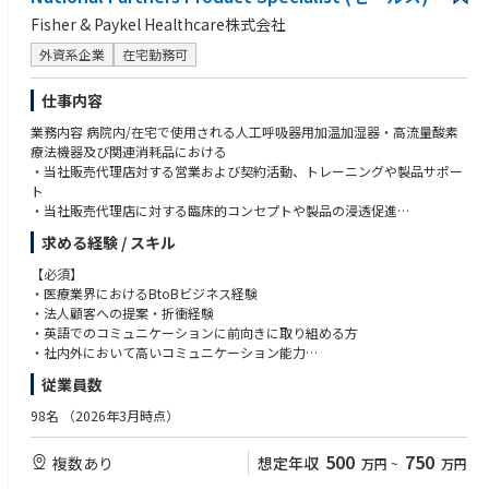
医用画像システム(以下PACS)マーケットで業界第2位のシェアを保持して
Fisher & Paykel Healthcare株式会社
います。
クラウド型のPACSにフォーカスするとシェアは第1位です。国内に約2,20
外資系企業
在宅勤務可
0の顧客を抱えています。
近年では、AIによる画像解析サービス、個人が自身の医療情報を管理可能
仕事内容
なPHRサービスなど新規事業を展開しています。
「医療情報をみんなの手に」という企業目標を掲げ、健康な社会を支える
業務内容 病院内/在宅で使用される人工呼吸器用加温加湿器・高流量酸素
医療情報インフラの構築を目指しています。目標達成を目指すメンバーの
療法機器及び関連消耗品における
一人として是非ご参加ください。
・当社販売代理店対する営業および契約活動、トレーニングや製品サポー
ト
・当社販売代理店に対する臨床的コンセプトや製品の浸透促進
・担当領域における拡販施策の立案・遂行並びに市場動向の情報収集
求める経験 / スキル
【必須】
・医療業界におけるBtoBビジネス経験
・法人顧客への提案・折衝経験
・英語でのコミュニケーションに前向きに取り組める方
・社内外において高いコミュニケーション能力
・チームとしての活動に抵抗のない方
従業員数
【尚可】
98名
（2026年3月時点）
・医療機器メーカー向けOEM営業または技術営業経験
・人工呼吸器などの呼吸領域および/もしくは麻酔領域の知見
500
750
複数あり
想定年収
万円
~
万円
・在宅医療（在宅酸素・在宅人工呼吸等）の経験