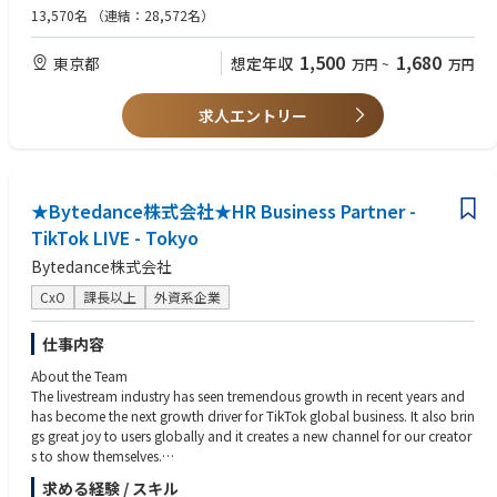
・国内外グループ会社を含めたITガバナンスの高度化を推進する
４．ITガバナンス、投資管理、予算管理、リスク管理、セキュリティ、
13,570名
（連結：28,572名）
３．ITコスト/投資ポートフォリオ改革
監査対応に関する実務経験
・OPEX/CAPEXの構造を可視化し、維持運用費の適正化と成長投資へ
５．経営層向けの報告、提案、意思決定支援の経験
1,500
1,680
東京都
想定年収
万円
~
万円
の資源シフトを進める
６．部下/組織のマネジメント、人材育成、組織変革の経験
・大規模投資案件について、目的、効果、リスク、ROI、実行体制を
７．ビジネスレベルでの英語力（実務での使用経験）
厳しく見極める
８．TOEIC600点以上（※入社後の取得でも可）
求人エントリー
・経営層に対して、意思決定に必要な論点をわかりやすく提示する
４．組織/人材強化
＜歓迎要件＞
・IT人材のスキル、役割、キャリアパスを整理し、計画的な育成を進
１．製造業、自動車業界、グローバル企業でのIT/DX推進経験
める
２．海外拠点、グループ会社、グローバルIT組織のマネジメント経験
・若手/中堅/管理職それぞれの成長課題を踏まえた育成施策を推進す
★Bytedance株式会社★HR Business Partner -
３．大規模なERP、PLM、SCM、CRM、データ基盤、クラウド、セキュ
る
リティ関連プロジェクトの経験
TikTok LIVE - Tokyo
・外部パートナー活用、内製力強化を組み合わせた人材ポートフォリ
４．外部パートナー、SIer、コンサル、オフショア等を活用した体制構
Bytedance株式会社
オを設計する
築・ベンダーマネジメント経験
５．CIO/経営層とのコミュニケーション
CxO
課長以上
外資系企業
・CIOの問題意識を具体的な施策/実行計画に落とし込む
＜求める人物像＞
・CEO/COO/CFO等への報告・相談に向けた論点整理、資料化、説明
・経営視点と現場感覚の両方を持ち、現実的な変革を推進できる方
仕事内容
支援を行う
・単に資料を作るだけでなく、関係者を巻き込み、実行まで持ち込める
・経営と現場の間に立ち、実行可能な変革に落とし込む
方
About the Team
・既存のやり方を尊重しつつ、必要なところは曖昧にせず、変えるべき
The livestream industry has seen tremendous growth in recent years and
※出張：有（国内・海外）
ことを変えられる方
has become the next growth driver for TikTok global business. It also brin
・CIOや経営層と率直に議論でき、同時に現場メンバーとも信頼関係を
gs great joy to users globally and it creates a new channel for our creator
築ける方
s to show themselves.
＜当ポジションの魅力・難しさ＞
・守りの統制と攻めの変革のバランスを取れる方
難易度は高い一方で、会社のIT・デジタル変革の中核を担える、非常に影
求める経験 / スキル
Specifically, you will: