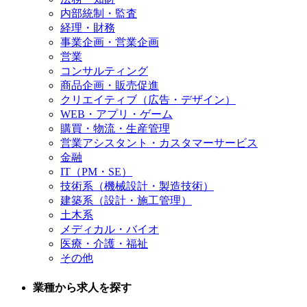
AI×パーソナリティデータによる新規事業創出
内部統制・監査
数兆円規模のHR市場におけるGameChangerになる
経理・財務
これらを実現するには、事業を「創って、作って、売る」──そちらを推
事業企画・営業企画
進できる方が必要になります。
営業
コンサルティング
経営陣の一員として、市場を見極め、事業を立ち上げ、プロダクトを磨
き、顧客に届ける。
商品企画・販売促進
営業、マーケティング、プロダクト、カスタマーサクセス──あらゆる事
クリエイティブ（広告・デザイン）
業領域で、「事業家」として、リーディングマークを次の成長ステージへ
WEB・アプリ・ゲーム
と導きいていただきたいと思っております。
購買・物流・生産管理
営業アシスタント・カスタマーサービス
ここで創る事業が、日本を代表する企業の未来と、そこで働く数万人の人
金融
生を動かす──
これは、日本のHR市場を変革する、壮大な挑戦です。
IT（PM・SE）
技術系（機械設計・製造技術）
■本ポジションのミッション■
建築系（設計・施工管理）
日本のHR市場に、新たな価値を創造する。
土木系
そして、経営と共に、リーディングマークの事業を次のステージへと導
メディカル・バイオ
く。
医療・介護・福祉
ミキワメ適性検査・ウェルビーイングサーベイ・ミキワメマネジメントと
その他
いったSaaSプロダクトを通じて、「人と組織」の可能性を最大化します。
事業家として、あなたの経験と専門性を武器に、事業を変革し、市場を切
業種から求人を探す
り拓き、圧倒的な成果を創出する──