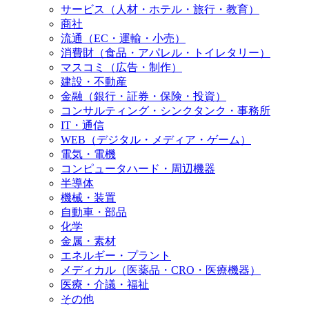
それが、このポジションのミッションです。
サービス（人材・ホテル・旅行・教育）
商社
流通（EC・運輸・小売）
消費財（食品・アパレル・トイレタリー）
マスコミ（広告・制作）
建設・不動産
金融（銀行・証券・保険・投資）
コンサルティング・シンクタンク・事務所
IT・通信
WEB（デジタル・メディア・ゲーム）
電気・電機
コンピュータハード・周辺機器
半導体
機械・装置
自動車・部品
化学
金属・素材
エネルギー・プラント
メディカル（医薬品・CRO・医療機器）
医療・介議・福祉
その他