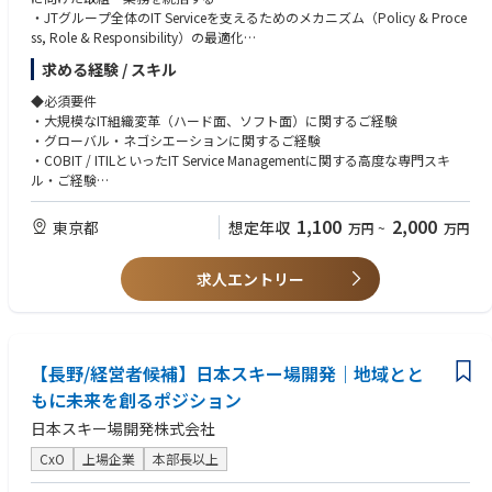
・事業が急成長しているため、課題抽出から戦略策定や合意形成、その
・JTグループ全体のIT Serviceを支えるためのメカニズム（Policy & Proce
後の実装フェーズまで、オーナーシップをもってリードしていただきま
ss, Role & Responsibility）の最適化
す。
・JTグループ全体のIT Serviceを支えるためのIT組織構造・IT要員の把握お
求める経験 / スキル
よび最適なIT人材開発スキームの構想と推進
▍チーム体制
・JTグループ全体のIT Serviceを支えるためのIT組織開発・IT要員開発に対
◆必須要件
テクノロジー統括室に所属する、役員直下の少数精鋭組織となります。
する助言と支援
・大規模なIT組織変革（ハード面、ソフト面）に関するご経験
各事業部の責任者、プロダクトマネージャー、エンジニアリングマネージ
*IT Service = IAM、Cyber Securityを除く、全IT Service（業務アプリ、開
・グローバル・ネゴシエーションに関するご経験
ャーなど、社内のあらゆるステークホルダーと密に連携します。
発、Datacenter、サービスデスク、ネットワーク等）
・COBIT / ITILといったIT Service Managementに関する高度な専門スキ
将来的には、全社の各事業領域でより精度高く戦略を実行するべく、さら
ル・ご経験
なるチーム拡大も見据えています。
・Policy, Standard, Procedure, GuidelineといったIT規約系に関する高度
な専門スキル・ご経験
1,100
2,000
東京都
想定年収
万円
~
万円
▍本ポジションの魅力
・組織系のチェンジ・マネジメント・スキル
◎ 巨大市場で非連続な成長を手がける面白さ
・英語（TOEIC800以上）
成熟フェーズにおけるコストカットや効率化のようなミッションとは異
求人エントリー
なり、GA technologiesでは数千億円規模の事業をさらにグロースさせる
ための「攻めの投資」が求められています。
経験と知見を最大限に活かし、優秀なメンバーと共に、事業を伸ばすこ
とに全力投球する経験を積んでいただけます。
【長野/経営者候補】日本スキー場開発｜地域とと
◎ 事業の当事者として、経営視点を手に入れられる環境：
もに未来を創るポジション
現場に深く入り込み、泥臭くステークホルダーを巻き込んで合意を形成
し、最後まで伴走する。
日本スキー場開発株式会社
そうした事業推進のご経験はもちろん、PL/BSに直結する投資判断にも
CxO
上場企業
本部長以上
関わることで、事業家としての視座が養われます。