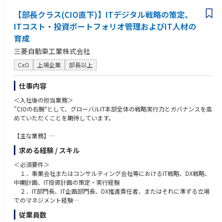
(株)鹿島槍
白馬観光開発(株)
【部長クラス(CIO直下)】ITデジタル戦略の策定、
栂池ゴンドラリフト(株)
ITコスト・投資ポートフォリオ管理およびIT人材の
(株)岩岳リゾート
育成
(株)北志賀竜王
(株)ハーレースキーリゾート
三菱自動車工業株式会社
川場リゾート(株)
CxO
上場企業
部長以上
めいほう高原開発(株)
(株)スパイシー
日本スキー場開発(株)
仕事内容
＜入社後の担当業務＞
"CIOの右腕"として、グローバルIT本部全体の戦略実行力とガバナンスを高
めていただくことを期待しています。
【主な業務】
１．IT・デジタル戦略の実行推進
求める経験 / スキル
・中期IT・デジタル戦略を、年度計画、実行計画、KPIに落とし込む
・重点施策の進捗、課題、リスクを把握し、必要な打ち手を講じる
＜必須要件＞
・各部門が個別最適に陥らないよう、全体最適の観点で方向づける
１．事業会社またはコンサルティング会社等におけるIT戦略、DX戦略、
２．本部横断のガバナンス強化
中期計画、IT投資計画の策定・実行経験
・投資判断、契約管理、委託先管理、ITGC、セキュリティ、監査対応
２．IT部門長、IT企画部門長、DX推進責任者、またはそれに準ずる立場
などの統制レベルを高める
でのマネジメント経験
・属人的/部門慣習的な運用を見直し、共通ルールや標準プロセスと
３．複数部門を巻き込んだ業務改革、IT改革、基幹システム刷新、デー
従業員数
して定着させる
タ活用、AI活用等の推進経験