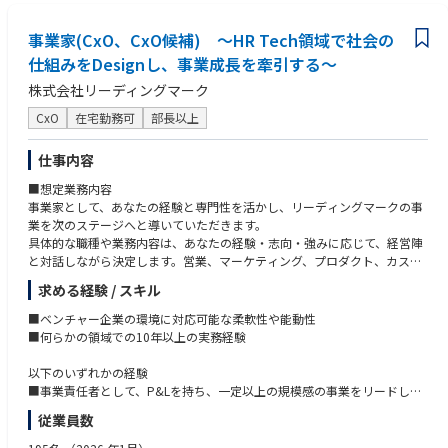
事業家(CxO、CxO候補) ～HR Tech領域で社会の
仕組みをDesignし、事業成長を牽引する～
株式会社リーディングマーク
CxO
在宅勤務可
部長以上
仕事内容
■想定業務内容
事業家として、あなたの経験と専門性を活かし、リーディングマークの事
業を次のステージへと導いていただきます。
具体的な職種や業務内容は、あなたの経験・志向・強みに応じて、経営陣
と対話しながら決定します。営業、マーケティング、プロダクト、カスタ
マーサクセス──あらゆる事業領域で、あなたが活躍できるフィールドが
求める経験 / スキル
あります。
■ベンチャー企業の環境に対応可能な柔軟性や能動性
※実現できる挑戦の例
■何らかの領域での10年以上の実務経験
①新規事業の立ち上げ
以下のいずれかの経験
AI×パーソナリティデータで、新たな価値を創造する。市場を見極め、仮
■事業責任者として、P&Lを持ち、一定以上の規模感の事業をリードした
説を立て、プロダクトを創り、事業を成長させる──ゼロイチの事業創造
経験
従業員数
を、あなたがリードします。
■経営幹部(執行役員、CxO等)として、事業・組織の変革を牽引した経験
■新規事業の立ち上げ(0→1→10)を成功させた経験