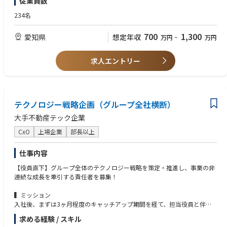
従業員数
て、事業競争力の強化を推進していただきます。
DX推進、業務改革プロジェクトを主導した経験
・IT基盤整備
・経営課題や事業戦略を理解し、それらを現場で実行可能な施策へ落とし
234名
セキュリティ強化、IT統制、監査対応、ベンダー管理ルールの策定・運用
込みながら、関係者との合意形成を推進できる高いコミュニケーション能
など、安定したIT基盤の構築を担っていただきます。
力
700
1,300
愛知県
想定年収
万円
~
万円
・DX推進組織の立ち上げ
・外部ベンダーやパートナー企業を適切にマネジメントしながら、要件定
DX推進室の役割定義、人員計画の策定、社内IT・DXリテラシー向上に向け
義、プロジェクト推進、進行管理まで主体的にリードできる実行力
た啓蒙活動を推進していただきます。
求人エントリー
・ベンダーコントロール
【歓迎要件】
外部コンサルティング会社や開発パートナーの提案評価、要件定義、進行
・組織横断で関係部門を巻き込み、業務変革やシステム導入・改善を推進
管理、品質管理を行っていただきます
した経験
など
・経営層と直接連携しながら、全社視点でDX戦略の策定・推進を担った経
テクノロジー戦略企画（グループ全社横断）
験
■募集背景
・IT統制、情報セキュリティ、個人情報保護、J-SOX対応など、ITガバナン
大手不動産テック企業
当社は中古住宅再生事業のリーディングカンパニーとして、全国で事業拡
ス領域に関する知見・実務経験
大を続けています。事業成長に伴い、業務プロセスの高度化やデータ活用
・IT投資計画の策定、予算管理、ROI評価、および経営層への稟議・提案
CxO
上場企業
部長以上
の推進、AIをはじめとする新たなテクノロジーの活用が重要な経営課題と
を行った経験
なっています。
・AI、生成AIを活用した業務改革や生産性向上施策の企画・導入経験
仕事内容
今後さらなる成長を実現するためには、全社横断でDX戦略を推進し、業務
・SalesforceをはじめとするCRM／SFAツール、BIツール、データ基盤等の
改革やシステム基盤の整備を加速させることが不可欠です。そこで今回、
【役員直下】グループ全体のテクノロジー戦略を策定・推進し、事業の非
導入・定着化・活用促進をリードした経験
経営と現場をつなぎながら、DX推進をリードいただくDX推進マネージャ
連続な成長を牽引する責任者を募集！
・DX推進組織、情報システム部門、プロジェクトチーム等の立ち上げ、組
ーを募集することに決定いたしました。
織運営、マネジメント経験
▍ミッション
・全社横断の業務改革プロジェクトや基幹システム刷新プロジェクトを推
■ ミッション
入社後、まずは3ヶ月程度のキャッチアップ期間を経て、担当役員と伴走
進した経験
事業成長を支えるDX戦略の策定・推進を担い、テクノロジーとデータを活
しながら以下のようなミッションに取り組んでいただきます。
・M&A後のシステム統合（PMI）や、複数拠点・複数部門を巻き込んだ変
求める経験 / スキル
用した業務変革を実現すること。全社のシステム・業務プロセス・データ
能力やご経験に応じて、裁量をもった形でお任せいたします。
革プロジェクトの経験