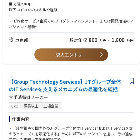
基盤を最適化するとともに、AI活用やデータドリブン経営を推進し、持続
■必須スキル
的な競争優位性の構築に貢献していただきます。
【具体的な業務内容】
以下いずれかのスキルや経験
1. グループ中期テクノロジー戦略・ロードマップ策定：
---
■ポジションの魅力
・経営戦略・事業戦略と連動した、グループ全体の中期的なテクノロジ
・IT/Webサービス企業でのプロダクトマネジメント、または開発組織のマ
・社長・役員直下で、グループ全体のDX戦略をゼロから推進する新設ポジ
ー戦略およびロードマップの策定と実行。
ネジメント経験
ションです。
・まずはAI不動産投資のRENOSY事業における戦略を中心に推進し、そ
・コンサルティングファームにおけるIT戦略/DX戦略の策定支援の経験
・親会社・株式会社カチタス（プライム上場）のDX推進部と連携し、DX
の後隣接領域の事業にも展開していきます。
・事業会社における経営企画または事業企画として、テクノロジー戦略や
800
1,800
東京都
想定年収
万円
~
万円
推進室の立ち上げを一気通貫で担っていただきます。
投資計画の策定に携わった経験
・要件定義から実行・進行管理まで主体的にリードできる裁量があります
2. 各テクノロジー組織との連携と戦略策定支援：
・複数部門を巻き込んだプロジェクトの推進、マネジメント経験
（開発は外部パートナーと協働）。
・Product, AI, Data, Engineering, Securityなど、各テクノロジー組織の
求人エントリー
戦略策定支援と実行伴走。
■歓迎スキル
・事業ドメインもAI不動産投資、不動産事業者向けSaaS、M&A事業な
・PL責任を持った事業運営、またはそれに準ずる予算・KPI管理の経験
ど、幅広い領域にチャレンジ可能です。
・Webサービス/SaaSプロダクトのプロダクトマネジメント経験
・M&AにおけるDD（デューデリジェンス）またはPMI（事業統合）の経験
【Group Technology Services】JTグループ全体
3. 技術投資ポートフォリオの設計と最適化：
・新規事業や新組織の立ち上げをリードした経験
・事業PL/BSやKPIへの貢献度を可視化し、最適な技術投資ポートフォリ
のIT Serviceを支えるメカニズムの最適化を統括
・ソフトウェアエンジニアとしての業務経験
オを設計。
・SaaS、FinTech、不動産テックなどの領域における業務経験
大手消費財メーカー
・投資対効果（ROI）を最大化するための継続的な評価と見直し。
・ビジネスレベルの英語力
・事業戦略だけでなく、例えばプロダクトのスケーラビリティを最大化
CxO
課長以上
上場企業
するためには何をすべきか？などのテクノロジー戦略もミッションに含ま
れています。
仕事内容
4. 戦略実行のPMO及びプロジェクトリード：
・「経営視点で国内外のJTグループ全体のIT Service*およびIT Serviceを支
・全社横断的な重要技術プロジェクトのPMO（予算管理・進捗モニタリ
えるメカニズムを最適化する」ために以下のミッションを担い、その達成
ング・リスクマネジメント）業務。
に向けた取組・業務を統括する