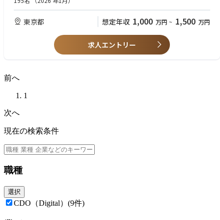
195名
（2026 年1月）
②既存事業の変革・成長加速
営業、マーケティング、CS、プロダクト──各領域で、既存事業を次のス
【歓迎要件】
1,000
1,500
東京都
想定年収
万円
~
万円
テージへと引き上げる。戦略を描き、組織を創り、圧倒的な成果を創出す
■HR Tech、SaaS、B2B事業での事業責任者経験
る。あなたの経験が、事業を変革します。
■年商10億円以上の事業のマネジメント経験
■エンタープライズ営業組織のマネジメント経験
求人エントリー
③エンタープライズ戦略の推進
■プロダクトマネジメント、マーケティング戦略の経験
従業員数1万名以上の大手企業との取引を拡大し、エンタープライズ領域
での圧倒的なポジションを確立。日本を代表する企業の経営層と向き合
【求める人物像】
い、組織変革を牽引する。あなたの提案が、市場を牽引します。
前へ
■ 事業家目線で、「全部自分ごと」としてコミットできる方
■ 理想から逆算し、盤面を変えられる方
④営業組織の変革とマネジメント
■ スピード感を持って行動し、経営を巻き込める方
1
エンタープライズセールス、インサイドセールス、カスタマーサクセス─
■ 期待を超え、チームと共に勝てる方
─営業組織全体を最適化し、成長を加速させます。戦略立案から、採用、
次へ
■ 正しさへのこだわりを持ち、誠実に向き合える方
育成、オペレーション構築まで一貫してリードします。
現在の検索条件
⑤マーケティング戦略の立案と実行
ミキワメブランドをさらに拡大するためのマーケティング戦略を描き、実
行する。デジタルマーケティング、コンテンツマーケティング、イベン
ト、PR──ブランドを創ります。
職種
⑥プロダクト戦略の立案と推進
ユーザーの声を聞き、データを分析し、プロダクトロードマップを描く。
選択
エンジニア、デザイナー、ビジネスサイドを巻き込み、プロダクトを進化
CDO（Digital）
(9件)
させます。