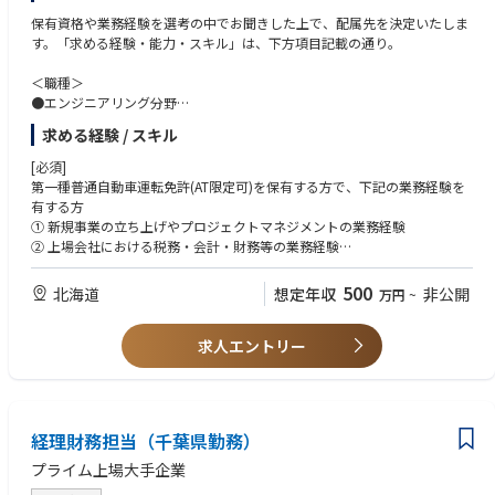
・自動車、重工業、産業機械を中心とする製造業領域の各種調査業務を担
【任意その他の要件（望ましいスキル）】
保有資格や業務経験を選考の中でお聞きした上で、配属先を決定いたしま
当いただきます。
管理職経験、高度なチームマネジメントスキル
す。「求める経験・能力・スキル」は、下方項目記載の通り。
・自動車業界は4つの変革トレンドを表す「CASE」の通り、100年に1度の
大変革期に直面しています。自動車業界に関連する企業の課題の抽出、目
③自動車、重工業、産業機械
＜職種＞
指すべき姿を模索するために、情報収集を行いインサイトを導出します。
【必須条件（スキル・経験など）】
●エンジニアリング分野
技術の最新動向、各国の政策や規制など、幅広い情報に接するためモビリ
自動車業界等に関する技術動向、競合分析、各国の政策や規制等に関する
・地域冷暖房、電力供給など大規模エネルギーサービス事業の企画、運営
ティ業界を横断した知見を得られます。
求める経験 / スキル
調査経験、あるいはそれに類似した業務経験
・コージェネレーションシステムやガスセントラルヒーティングシステム
・また、当チームでは、自動車業界だけでなく、重工業、産業機械なども
等の設計・施工・メンテナンス
[必須]
カバーしているため、ご自身のご興味に合わせたキャリアプランが描けま
【任意その他の要件（望ましい経験およびスキル）】
・ガスパイプラインや付帯設備の設計・施工・メンテナンス
第一種普通自動車運転免許(AT限定可)を保有する方で、下記の業務経験を
す。
・証券会社における産業アナリストなど、金融機関、シンクタンク、専門
・ガスプラントの建設・運転・メンテナンス
有する方
調査会社、総合研究所、事業会社などでの調査経験
・発電プラントの建設、電力受給管理
① 新規事業の立ち上げやプロジェクトマネジメントの業務経験
・コンサルティング会社でのコンサルタント経験
② 上場会社における税務・会計・財務等の業務経験
●営業分野
③ 工場や生産設備、電気設備の建設・維持管理等のプラントエンジニア業
・家庭向けのコージェネレーションシステムやガスセントラルシステム等
務経験
500
北海道
想定年収
非公開
万円
~
の営業
④ IT・DX関連のプロジェクトマネジメント、システム開発、ITインフラ維
・ゼネコン・サブコン、店舗・工場などに対する、業務用エネルギーシス
持管理業務等の経験
テムの営業
求人エントリー
⑤ 再生可能エネルギーに関する技術・知見やプロジェクトの経験
・家庭用や業務用分野における電力販売営業
⑥ その他、当社で活かせる業務経験
・販売促進などのプロモーション企画やマーケティング、商品企画
・料金メニューやポイントサービスを始めとした新規サービスの企画、運
営
経理財務担当（千葉県勤務）
・ガス設備のメンテナンスやガス料金等に関するお客さまサービス
プライム上場大手企業
●研究開発分野