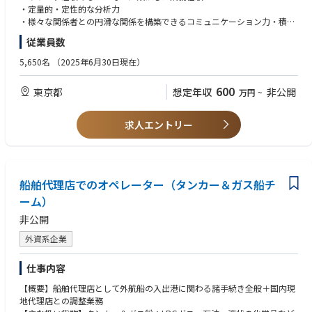
・提案やコンサルティングプロジェクトの中で、さまざまなリサーチ手法
・定量的・定性的な分析力
や専門知見を駆使しながら、コンサルタントと協働しています。
・様々な関係者との円滑な関係を構築できるコミュニケーション力・積極
・対外的には、Thought Leadershipの執筆や対外セミナー開催にも関与
性
従業員数
し、PwCブランドの向上に貢献しています。
・ビジネスレベルの英語力（読み書き）
・業界・企業分析レポート、Newsletter、社内セミナーといった形で、専
5,650名
（2025年6月30日現在）
門知見の社内発信を行っています。
【任意その他の要件（望ましい経験およびスキル）】
・コンサルタントに対する調査設計やリサーチツールのアドバイスをする
～経験～
600
東京都
想定年収
非公開
万円
~
役割も担っています。
・IT調査会社でのリサーチ経験、またはITソリューション動向調査の経験
・投資銀行や証券会社、PEファンドなど金融機関でのアナリスト経験、機
【特徴】
関投資家でのファンドマネージャー・バイサイドアナリスト経験
求人エントリー
・幅広いコンサルティングプロジェクトに入り込み、社会課題・企業課題
・プロフェッショナルファームやシンクタンク、専門調査会社、総研など
の解決に直接貢献できます。
でのリサーチャー経験
・コンサルティング会社やシンクタンク、証券アナリスト、調査会社な
ど、専門や業界経験の異なる多様なメンバーと協働し、多方向からのアド
～スキル～
バイスを得ながら、複雑な課題をチームワークで解いていく知的刺激を経
船舶代理店でのオペレーター（タンカー＆ガス船チ
・調査レポート等の執筆スキル
験できます。
・リサーチツールの高度な使いこなしスキル（Gartner, IDC, Forrester, LSE
ーム）
・ワークライフバランス重視で、オフィス出社とリモートワークを組み合
G(旧Refinitv), PitchBook, Initial, Capital IQなど）
非公開
わせた柔軟な働き方が可能です。また個人のライフステージを尊重し、子
・英語力（会話）またはその他の外国語
育て世代のプライベートとキャリアの両立をサポートしています。
外資系企業
・ほぼ全員が中途採用のため、新しく入られる方にもなじみやすいチーム
●領域別の求める経験／能力／スキル／資格
です。
①人材・運輸・物流・ホスピタリティ＆レジャー・不動産
仕事内容
【必須条件】
【募集領域】
・人材・運輸・物流・ホスピタリティ＆レジャー・不動産のいずれかまた
【概要】船舶代理店として外航船の入出港に関わる諸手続き全般＋国内現
以下①～③の領域でリサーチャーを募集しています。
は複数に関する業界知見（複数領域を網羅できると望ましい）
地代理店との調整業務
※各領域、少数採用となっているため、ご応募時に採用状況を企業側に確
・5年以上のリサーチの実務経験（銀行・証券会社、コンサルティング・