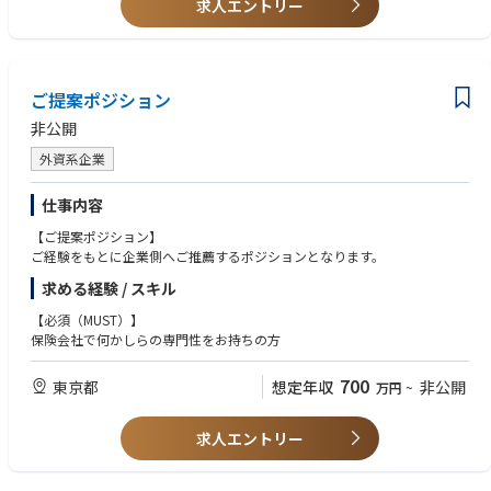
▪ Self-motivated with the ability to work independently and develop cre
求人エントリー
E-HO Associate Director/ Scientist is accountable for close partnership wit
dibility with colleagues throughout the enterprise
h Medical and cross-functional stakeholders and for driving the plannin
▪ Business-level Japanese and English proficiency.
g, design, delivery, translation, and dissemination of asset-level data gen
eration plans (DGPs) in alignment with global evidence strategies.
Preferred Qualifications:
ご提案ポジション
• Advanced scientific degree, e.g. PhD, PharmD or equivalent in health ou
tcomes or similar
非公開
• Market access or launch experience
• Lead the planning, design, and delivery of medical, real-world evidenc
外資系企業
e, and health economics studies for assigned asset(s), managing timeline
s, deliverables, and budgets across the asset lifecycle.
仕事内容
• Develop and own the asset-level HTA and/or National Immunisation Pr
【ご提案ポジション】
ogram (NIP) evidence strategy, aligned with Government Affairs & Market
ご経験をもとに企業側へご推薦するポジションとなります。
Access (GAMA) and global access principles, in close collaboration with l
求める経験 / スキル
ocal and global Evidence Synthesis and Modelling teams for execution.
【必須（MUST）】
• Provide scientific leadership and governance oversight to ensure high-q
保険会社で何かしらの専門性をお持ちの方
uality, compliant delivery of protocols, analysis plans, study reports, pu
blications, and other evidence outputs in line with SOPs.
700
東京都
想定年収
非公開
万円
~
• Translate strategic evidence needs into fit-for-purpose study concepts al
igned with asset strategy and lifecycle priorities, including innovative and
求人エントリー
cost-effective study approaches.
• Identify, evaluate, and leverage appropriate real-world data sources, p