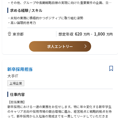
社員インタビュー記事
・その他、グループ中長期戦略目標の実現に向けた重要案件の企画、立
https://www.disco.co.jp/recruit/people/interview/
案、推進
求める経験 / スキル
・未知の業務に積極的かつポジティブに取り組む姿勢
・高い論理的思考力
620
1,800
東京都
想定年収
万円
~
万円
求人エントリー
新卒採用担当
大手IT
上場企業
仕事内容
【担当業務】
新卒採用における一連の業務をお任せします。特に年々変化する新卒学生
のキャリア志向や採用市場の競合環境に鑑み、経営視点と戦略的視点を持
って、新卒採用から入社後の育成までを一貫してリードしていただきま