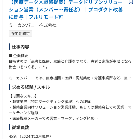
【医療データ×戦略提案】データドリブンソリュー
ション営業（メンバー～責任者）｜プロダクト改善
に関与｜フルリモート可
ミーカンパニー株式会社
在宅勤務可
仕事内容
■ 企業概要
目指すのは「患者と医療、家族と介護をつなぐ。患者と家族が幸せになる
出会いをつくる」こと。
ミーカンパニーでは、医療機関・医師・調剤薬局・介護事業所など、医
療・介護業界で展開するデータベース「SCUEL DATA（スクエルデー
求める経験 / スキル
タ）」の開発・サービス提供を行っています。
このサービスを通じて、医療・介護業界に対して適切なターゲティングや
【必要なスキル】
マーケティングを支援することで、従事者やご家族の負担を軽減し、より
・製薬業界（特にマーケティング領域）への理解
良い「医療・介護」の世界を創っていきたいと考えています。
・製薬企業向けソリューション営業経験、もしくは製薬会社での営業・マ
現在、製薬企業をはじめ、医療機器メーカー、人材紹介企業などにSCUEL
ーケティング経験
データサービスを幅広くご利用いただいており、さらなるサービス拡充に
・医療機器メーカーでの営業・マーケティング経験
向けて新たな人材を募集しています！
※上記いずれかにおいて、3年以上のご経験がある方
従業員数
■ 仕事内容
【歓迎なスキル】
45名
（2024年12月現在）