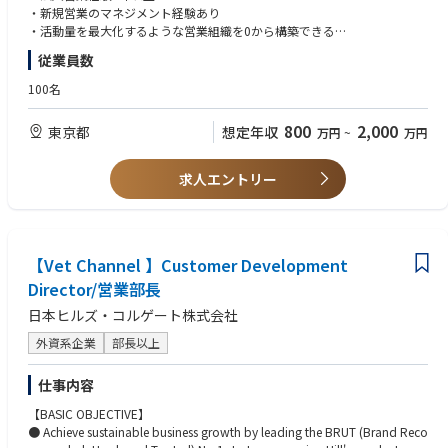
・新規営業のマネジメント経験あり
・活動量を最大化するような営業組織を0から構築できる
従業員数
【歓迎するスキル・経験】
100名
・医療系スタートアップ、医療システムベンダーでの勤務経験
・エンタープライズ領域での営業戦略立案・実行経験
800
2,000
東京都
想定年収
万円
~
万円
・CSやプロダクトチームとの連携経験
【このポジションの魅力・特徴】
求人エントリー
・『SaaS』『AI』『医療』という、今後拡大していく市場・必須となるス
キルセットを身につけることができる
・医療従事者の負担軽減、医療の質の向上に貢献できる
注目の生成AIスタートアップで組織づくりの0→1に携われる
【Vet Channel 】Customer Development
・事業戦略・組織戦略の立案から実行まで、幅広い業務に携われる
・AIに関する知見・ビジネス活用の経験を積むことができる
Director/営業部長
日本ヒルズ・コルゲート株式会社
外資系企業
部長以上
仕事内容
【BASIC OBJECTIVE】
● Achieve sustainable business growth by leading the BRUT (Brand Reco