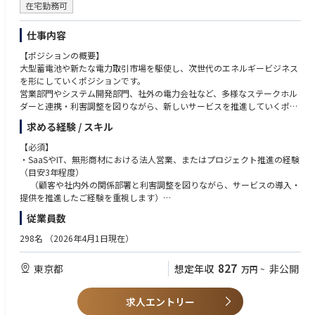
在宅勤務可
仕事内容
【ポジションの概要】
大型蓄電池や新たな電力取引市場を駆使し、次世代のエネルギービジネス
を形にしていくポジションです。
営業部門やシステム開発部門、社外の電力会社など、多様なステークホル
ダーと連携・利害調整を図りながら、新しいサービスを推進していくポジ
ションです。
求める経験 / スキル
■職務内容
【必須】
入社後は、電力業界の知識を基礎から習得していただくところからスター
・SaaSやIT、無形商材における法人営業、またはプロジェクト推進の経験
トします。
（目安3年程度）
その後、大型の蓄電池の導入に向けた収益シミュレーションや、エネルギ
（顧客や社内外の関係部署と利害調整を図りながら、サービスの導入・
ー管理システムを用いた稼働モニタリングなど、実務を通じて専門性を磨
提供を推進したご経験を重視します）
いていただきます。
・未知の領域に対する高い学習意欲
従業員数
（変化の激しいエネルギー業界のルールや新しい技術に対して、自ら
主な業務は以下の通りです。
積極的に学びキャッチアップできる方）
298名
（2026年4月1日現在）
１、大型蓄電池や太陽光発電向け蓄電池の導入・運用支援
顧客への見積書作成、各種契約の締結対応、システムの試運転実施、
【歓迎】
827
東京都
想定年収
非公開
万円
~
市場参入に向けた審査対応、システムへの登録手続きなど
・論理的思考力とアウトプット力 （国の制度やガイドラインを正確に読み
解き、分かりやすく顧客への提案や社内の運用ルールに落とし込める力）
２、新たな電力市場への参入に向けたシステム（SaaS）提供、運用代行サ
・電力ビジネスや新たな電力取引市場に関する基礎知識
求人エントリー
ービスの商談支援