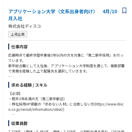
artnerships, and public initiatives to address prioritized research questio
ns.
アプリケーション大学（文系出身者向け） 4月/10
月入社
• Act as a scientific partner to cross-functional stakeholders (Medical, Mar
株式会社ディスコ
ket Access, R&D, Commercial), providing evidence-based input to suppo
rt asset decision-making.
上場企業
• Demonstrate effective matrix leadership by influencing across functions
仕事内容
and geographies, contributing to cross-asset alignment, and providing s
cientific guidance and mentoring to junior team members and matrix pa
応募時点で最終学歴卒業後3年以内の方を対象に「第二新卒採用」を行っ
rtners as appropriate.
ています。
新卒総合職として入社後、アプリケーション大学制度を通じて、複数部署
• Monitor the external environment, including RWE/HEOR methodologic
で実務を経験した上で配属先を選択していきます。
al, data, and policy developments, and engage external experts as appr
opriate in line with GSK governance.
【アプリケーション大学とは？】
求める経験 / スキル
入社後、まず配属されるのは「アプリケーション大学（AP大）」という部
署。
【必須】
ここでは「自分は何に興味があるのか」「どんな仕事に向いているか」を
・既卒3年未満の方（第二新卒歓迎）
見極めるために、複数の部署で実際の業務を経験します。
・弊社採用HP掲載の「求めない人材」に合致しない方(https://www.disc
例えば、興味のある部署に自らアポを取り、業務を請け負い、実際にチー
o.co.jp/recruit/information/ideal/)
ムの一員として働いてみる。
こうした経験を重ねながら、部署とのマッチングを進めていきます。
【求めない人材 (一部抜粋)】
従業員数
文系・理系を問わず、専攻や前職に関係なく様々な業務に挑戦できるた
・要領こそが全てと思っている人
め、文系出身からエンジニアを目指す社員も多数います。
・何事もゆるくやりたい人
7,379名
（単体：5,492名、連結：7,379名 ※契約社員を含む （2026年