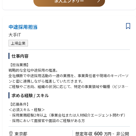
求人エントリー
・CFP、日商簿記2級以上、宅建士等の有資格者。
・富裕層ビジネスを得意としている方。
中途採用担当
大手IT
上場企業
仕事内容
【担当業務】
戦略的な全社中途採用の推進。
全社横断で中途採用活動の一連の業務を、事業責任者や現場のキーパーソ
ンと密に連携しながら推進していただきます。
ご経験やご志向、組織の状況に応じて、特定の事業領域や職種（ビジネス
サイド、IT人材など）の採用をリードする役割をアサインします。
求める経験 / スキル
＜業務内容＞
【応募条件】
１．採用戦略の立案と実行：
＜必須スキル・経験＞
‐事業責任者・部門長との密な連携を通じた採用計画の策定
‐採用業務経験2年以上（事業会社または人材紹介エージェント問わず）
‐市場動向を踏まえたターゲット設定、ペルソナ策定
‐採用において面接官や面談のご経験がある方
２．母集団形成：
‐ダイレクトリクルーティング（スカウトメール作成・運用）を主軸とし
600
東京都
想定年収
非公開
万円
~
た能動的なアプローチ