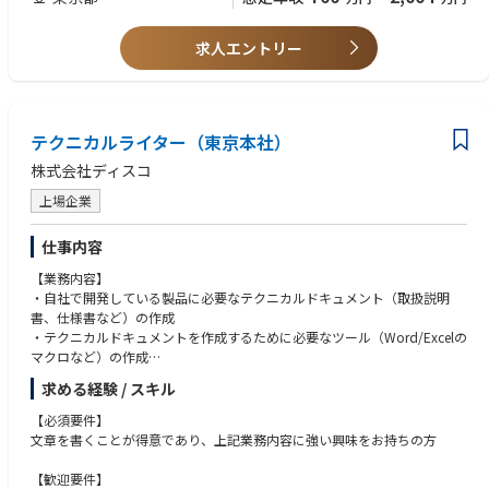
・ファンド投資先、コンサルティングファームにおけるハンズオンでの経
▼組織課題
営関与・支援の経験
・新規事業が創出される機会が多く、管掌役員（緒方様）の事業数が増
求人エントリー
加。
それに伴い、事業責任者を担える方が事業数に対して不足。
・新規事業創出のスピードに経営管理／事業運営体制が追い付いていな
い。
テクニカルライター（東京本社）
【募集職種】
株式会社ディスコ
■事業推進（インキュベーション）
上場企業
将来の事業責任者候補として、新規事業のグロースに携わって頂きたく考
えております。横ぐしで事業に関わる、複数事業をまたいで関わる、役員
仕事内容
直下で特命案件を担当するなど経験やご希望に応じてポジションを検討い
たします。
【業務内容】
・自社で開発している製品に必要なテクニカルドキュメント（取扱説明
※マーケティング戦略、営業戦略、事業戦略など、その方のご経験に応じ
書、仕様書など）の作成
てミッションの判断をします。
・テクニカルドキュメントを作成するために必要なツール（Word/Excelの
マクロなど）の作成
＜業務例＞
求める経験 / スキル
・新規事業またはグループ会社管理
ご自身が受け持った機種のスケジュールの管理、構成の検討、ライティン
・新規事業またはグループ会社の業績のモニタリングや業績向上に向けた
グ、校正などが担当業務になります。
【必須要件】
経営支援
文章を書くことが得意であり、上記業務内容に強い興味をお持ちの方
・M&Aした企業のPMIや継続的な支援
【業務内容補足】
・新設会社設立時における立ち上げ・運営支援
弊社の装置開発は、短納期で新機種のリリース、およびモデルチェンジが
【歓迎要件】