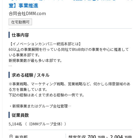
・新規参入するパートナー生産者様の技術的支援
室】事業推進
合同会社DMM.com
※全国のパートナー生産者様への普及にあたり、出張があります。
※自社品種の生産は、海外でも開始しています。知見・スキルやご関心に
在宅勤務可
応じて、海外生産者様に対する技術普及も業務役割の範囲とさせていただ
く場合もございます（海外出張の機会もございます）。
仕事内容
【イノベーションカンパニー統括本部とは】
60以上の事業展開を行っている同社でBtoB向けの事業を中心に推進して
いる事業本部です。
新規事業数が最も多い本部です。
＜本部の事業例＞
求める経験 / スキル
・ヘルスケア（オンラインクリニック）※保険診療も新規で始めます。
・EV
※事業戦略、マーケティング戦略、営業戦略など、何かしら得意領域のあ
・花火事業
る方を募集しています。
・不動産Fintech
下記の経験はあくまで求める経験の一例です。
・生成AI
など
・新規事業またはグループ会社管理
・新規事業またはグループ会社の業績のモニタリングや業績向上に向けた
従業員数
＜事業戦略室とは＞
経営支援
イノベーションカンパニー統括本部内の横断組織です。
・M&Aした企業のPMIや継続的な支援
5,184名
（（DMMグループ全体））
優秀な人材を同部門にて採用し、ご経験に応じて事業本部内の事業にアサ
・新設会社設立時における立ち上げ・運営支援
インが決まります。
・ベンチャー企業等における経営企画・経営管理部門長等の経験
700
2,004
東京都
想定年収
万円
~
万円