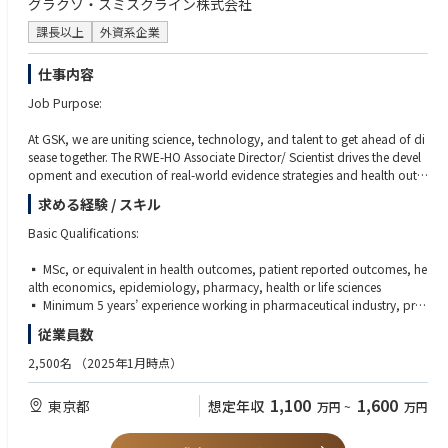
グラクソ・スミスクライン株式会社
● Collaborate closely with the Marketing team to ensure strong executio
○ Proficiency in both Japanese and English is required.
n of all Science Diet and Prescription Diet brand equities.
課長以上
外資系企業
● Analyze marketplace trends, competitive developments, and leverage
【PREFERRED QUALIFICATIONS】
consumer/veterinarian insights to inform and drive annual business plan
● Strong project management skills.
仕事内容
s. Monitor competitors and recommend strategic programming to respo
● Highly motivated, persistent, and results-driven with a strong dedicati
nd to and leverage competitive activity.
on to meeting strict deadlines.
Job Purpose:
● Manage and control area promotion budgets and NVO expenses to en
sure delivery against company financial commitments.
At GSK, we are uniting science, technology, and talent to get ahead of di
● Partner with PVA to strengthen Hill’s scientific credentials among veteri
sease together. The RWE-HO Associate Director/ Scientist drives the devel
narians and pet owners.
opment and execution of real-world evidence strategies and health outc
omes research to demonstrate the value of GSK's medicines and vaccines
【WORKING RELATIONSHIPS:】
求める経験 / スキル
in alignment with access, reimbursement, and lifecycle management goa
● In Hill’s Japan: General Manager, PVA, Marketing, Pet CD, inance/Acco
ls. This role works in a matrix environment with local and global teams t
Basic Qualifications:
unting,Customer Service and Logistics, Legal, and Q.A.
o ensure impactful evidence generation to inform payer, clinical decision
● Outside: Retailers/vet clinics, distributor/wholesalers, subwholesalers,
-making, leading to successful patient access.
▪ MSc, or equivalent in health outcomes, patient reported outcomes, he
vet schools, vet specialists.
alth economics, epidemiology, pharmacy, health or life sciences
▪ Minimum 5 years’ experience working in pharmaceutical industry, pref
erably in a multi-national company
従業員数
Key Responsibilities:
▪ Demonstrated ability to plan and deliver individual projects, manage
budgets and work within matrix setting
2,500名
（2025年1月時点）
The role reports to the Director of RWE-HO and provides scientific leaders
▪ Experience with a variety of study designs, i.e., RWE/ HEOR studies incl
hip for one or more assigned asset(s), applying expertise in real-world evi
uding prospective, cross-sectional and retrospective cohort studies.
1,100
1,600
東京都
想定年収
万円
~
万円
dence and other non-interventional study methodologies. The role serves
▪ Ability to communicate technical and complex concepts and results e
as Lead of the Japan Data Generation Team (J-DGT) and is an active me
ffectively to various audiences to influence decision-making.
mber of relevant local and global matrix data generation teams. The RW