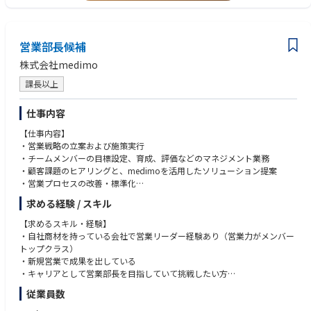
営業部門と連携し、顧客への提案や商談を技術・運用・制度面からサ
ポートします
３、上記に付随して関係する事業者との調整
営業部長候補
株式会社medimo
将来的な役割：
電力市場や制度の専門知識を武器に、社内関係部署や社外パートナーとの
課長以上
調整を図りながら、
新サービスの商用化や大型プロジェクトを牽引するプロジェクトマネージ
仕事内容
ャー（推進役）としてご活躍いただくことを期待します。
【仕事内容】
本ポジションの魅力
・営業戦略の立案および施策実行
・前職（無形商材やSaaSの法人営業など）で培った「顧客課題の解決力」
・チームメンバーの目標設定、育成、評価などのマネジメント業務
や「関係者を巻き込む調整力」を、そのまま大きな武器として活かすこと
・顧客課題のヒアリングと、medimoを活用したソリューション提案
ができます。
・営業プロセスの改善・標準化
・脱炭素や次世代エネルギービジネスは国を挙げて推進されている最注力
・予実管理、KPI設計・進捗管理
求める経験 / スキル
分野であり、3年程度の経験で、他では得られない極めて高い専門性を身
・他部門（プロダクト・マーケ・CSなど）との連携による施策推進 など
につけることができます。
【求めるスキル・経験】
・リモートワーク（週2回程度）やフレックスタイム制の活用によって、
・自社商材を持っている会社で営業リーダー経験あり（営業力がメンバー
柔軟な働き方ができるポジションです。
トップクラス）
・新規営業で成果を出している
入社当初～3か月間（キャッチアップ期）
・キャリアとして営業部長を目指していて挑戦したい方
社内講座、eラーニングによって業界の基礎知識や自社サービスを理解
従業員数
していただきます。
先輩社員のプロジェクトに副担当として参加し、実務を通じて業務知識
【歓迎するスキル・経験】