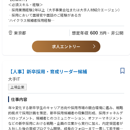
＜必須スキル・経験＞
‐採用業務経験2年以上（大手事業会社または大手人材紹介エージェン）
‐採用において面接官や面談のご経験がある方
⁻ハイクラス候補者採用経験
＜歓迎スキル・経験＞
600
東京都
想定年収
非公開
万円
~
‐事業会社または人材紹介会社等において中途採用における一連の業務の
ご経験がある方
求人エントリー
‐ダイレクトリクルーティングにおける高い実績
‐全社横断的なプロジェクトの推進経験
‐データを用いながらプロセスや改善経験のご経験がある方
【人事】新卒採用・育成リーダー候補
大手IT
上場企業
仕事内容
年々変化する新卒学生のキャリア志向や採用市場の競合環境に鑑み、戦略
的視点で採用計画を策定、新卒採用候補者の母集団形成、採用チャネルデ
ベロップメント、候補者とのコミュニケーション、オファーマネジメント
などの新卒採用における戦略・企画の立案から実行に加え、内定受諾者が
入社した後の育成プログラム開発、成長のフォローまで一貫して若手戦力