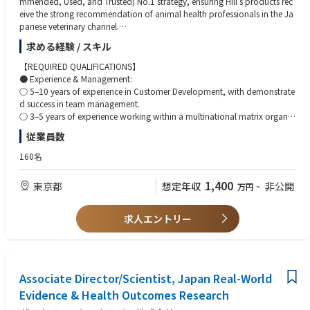
mmended, Used, and Trusted) No.1 strategy, ensuring Hill's products rec
eive the strong recommendation of animal health professionals in the Ja
panese veterinary channel.
● Develop and execute comprehensive long-term and short-term sales a
求める経験 / スキル
nd profit growth strategies for the veterinary channel, in collaboration wi
th the Veterinary Professional Affairs team.
【REQUIRED QUALIFICATIONS】
● Lead a team of approximately 40-50 territory managers across 5-6 dis
● Experience & Management:
tricts in Japan, and the retail strategy team, to consistently drive short an
○ 5–10 years of experience in Customer Development, with demonstrate
d long-term sales volume, market share, and operating profit in alignme
d success in team management.
nt with company goals and key equities.
○ 3–5 years of experience working within a multinational matrix organiz
ation.
従業員数
【ESSENTIAL JOB FUNCTIONS:】
○ Consistent track record of achieving brand, financial, sales, and busin
● Develop and implement strategic sales plans and programs that drive
ess goals.
160名
volume, market share, and profit performance for veterinary clinics, secu
● Leadership & Action:
ring long-term market leadership.
○ Proven leadership ability, with a self-driven, professional mindset to d
1,400
東京都
想定年収
非公開
万円
~
● Oversee all aspects of the D2C (My Hill’s Shop) platform, including sale
evelop and grow in a fast-changing environment.
s planning and day-to-day operations, to achieve sales targets and ensur
○ Demonstrated ability to develop and advance people, and to cultivat
e long-term, stable sales trends.
e strong cross-organizational relationships.
求人エントリー
● Provide hands-on leadership, motivating, coaching, and mentoring V
○ Strong action orientation: ability to clearly identify tasks, allocate cha
et Territory Managers and Field Sales Managers, and setting the example f
nnel resources effectively, and drive projects to completion.
or customer development.
● Communication & Interpersonal:
● Direct the CD Excellence team in developing the selling plan for the vet
○ Excellent relationship-building and negotiation skills.
retail segment. Lead and manage all channel commercial planning proce
Associate Director/Scientist, Japan Real-World
○ Superior communication skills (verbal, written, and presentation) and
sses, including reviews to ensure the achievement of monthly, quarterly,
active listening skills for effectively gaining input from customers, pet ow
Evidence & Health Outcomes Research
and annual targets.
ners, and cross-functional teams.