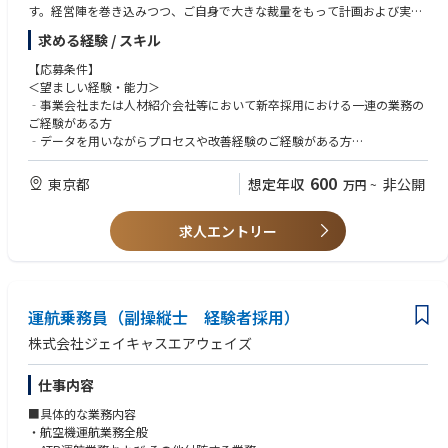
す。経営陣を巻き込みつつ、ご自身で大きな裁量をもって計画および実行
を推進するポジションです。
求める経験 / スキル
＜業務内容＞
【応募条件】
１．採用戦略の立案と実行
＜望ましい経験・能力＞
２．育成プログラム策定と実行運営
‐事業会社または人材紹介会社等において新卒採用における一連の業務の
ご経験がある方
‐データを用いながらプロセスや改善経験のご経験がある方
‐採用において面接官や面談のご経験がある方
600
東京都
想定年収
非公開
万円
~
求人エントリー
運航乗務員（副操縦士 経験者採用）
株式会社ジェイキャスエアウェイズ
仕事内容
■具体的な業務内容
・航空機運航業務全般