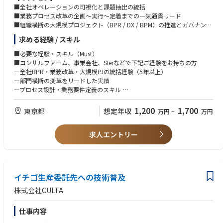
■全社オペレーションの可視化と課題抽出の統括
■業務プロセス改革の企画〜実行〜定着までの一気通貫リード
■組織横断の大規模プロジェクト（BPR / DX / BPM）の推進とガバナンス
確立
求める経験 / スキル
■自動化・標準化・シェアード化のロードマップ策定と実装
■生成AI・RPA・プロセスマイニング等の技術を活用した生産性革命の推
■必要な経験・スキル（Must）
進
■コンサルファーム、事業会社、SIerなどで下記ご経験をお持ちの方
■部門長・経営層との合意形成と意思決定のドライブ
ー全社BPR・業務改革・大規模PJの統括経験（5年以上）
■BPR組織（5〜20名規模）のマネジメント
ー部門横断の変革をリードした実績
ープロセス設計・業務要件定義のスキル
【業務内容】
ー経営層を巻き込むコミュニケーション力
（1）全社BPR戦略立案
ー5名以上の組織マネジメント経験
1,200
1,700
東京都
想定年収
万円
~
万円
■経営課題に基づく全社業務のAs-Is可視化
ーIT/DX領域の基礎理解（RPA、生成AI、SaaS、ERPなど）
■改革対象領域の優先順位付け
■3年の改革ロードマップ策定（短期〜中期）
求人エントリー
■あると望ましい経験・スキル（Want)
シェアードサービス化やBPO企画の経験
（2）業務改革プロジェクトの統括
プロセスマイニング導入経験
■業務分析、プロセス定義、標準化の推進
内製開発組織の立ち上げ・改善経験
■KPI設定・効果シミュレーション
事業会社での構造改革PJ経験
イチゴ生産委託先への技術普及
■プロジェクト全体統括（PMO / 各領域PMの管理）
経営企画・PMI・組織再編の経験
■現場・事業部門・経営層のステークホルダーコントロール
株式会社CULTA
（3）デジタル活用によるオペレーション高度化
仕事内容
■生成AI・RPA・AI-OCRの活用による工数削減
■プロセスマイニングの導入・分析指揮