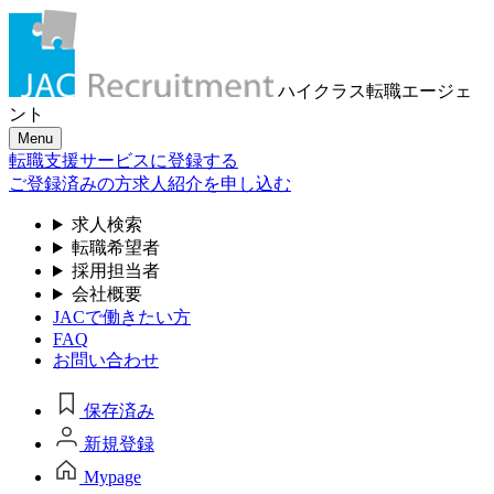
ハイクラス転職
エージェ
ント
Menu
転職支援サービスに登録する
ご登録済みの方
求人紹介を申し込む
求人検索
転職希望者
採用担当者
会社概要
JACで働きたい方
FAQ
お問い合わせ
保存済み
新規登録
Mypage