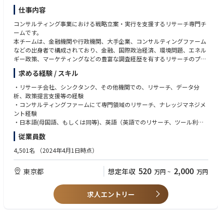
※生産管理や製造等の工場系職種を希望する場合は、広島/長野事業所へ
像をより分かり易く照らし合わせることができると考えているからです。
仕事内容
の応募をご検討ください
ディスコは多様な方々に門戸を開いていますが、これらの人材像が応募に
あたっての判断基準となり、少しでもお互いのミスマッチの回避につなが
コンサルティング事業における戦略立案・実行を支援するリサーチ専門チ
【制度を支える環境】
ると期待しています。
ームです。
AP大学では、有志によるプログラミング・英語・プレゼン勉強会など社内
社員と社員、社員とディスコ、より良い関係でお互い成長を目指していき
本チームは、金融機関や行政機関、大手企業、コンサルティングファーム
サークル活動も活発。
たいからこそ、二つの人材像をセットでお伝えしています。
などの出身者で構成されており、金融、国際政治経済、環境問題、エネル
成長を支えるコミュニティや、同期・先輩社員とのつながりも生まれやす
https://www.disco.co.jp/recruit/information/ideal/
ギー政策、マーケティングなどの豊富な調査経歴を有するリサーチのプロ
い環境です。
フェッショナルです。リサーチの専門性を有するメンバーはそれぞれ業種
ディスコのキャリアは「会社に決められる」のではなく、「自分で決め
求める経験 / スキル
別、コンピテンシー別のユニットに配属され、情報収集や分析のみなら
る」。
ず、クライアントへの提案活動やデリバリーをコンサルタントと一体とな
・リサーチ会社、シンクタンク、その他機関での、リサーチ、データ分
自分の可能性を探りたい、キャリアを自らデザインしたい方にこそ、お勧
って行っていきます。
析、政策提言支援等の経験
めできる環境です。
・コンサルティングファームにて専門領域のリサーチ、ナレッジマネジメ
ント経験
【入社日】
・日本語(母国語、もしくは同等)、英語（英語でのリサーチ、ツール利用
毎年 4月1日／10月1日 のいずれか
が可能）
※一部研修は、定期採用の新入社員と合同で実施する場合があります
従業員数
・コミュニケーション能力（上位者のサポートを得ながらコンサルタント
対して報告、調整ができること）
4,501名
（2024年4月1日時点）
【想定残業時間】50h/月(全社平均)
【勤務形態】原則出社勤務
520
2,000
東京都
想定年収
万円
~
万円
【参考情報】
・企業説明動画
求人エントリー
https://youtube.com/playlist?list=PL8yfoAFltAcZrnb4BEAojAKuCk48fK
-4g&si=HTveYdT4LwnHn8EM
・第二新卒社員クロストーク