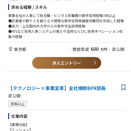
の醸成をリード頂きます。経営陣も巻き込みつつ、ご自身で裁量をもっ
求める経験 / スキル
て、高いレベルでの人材採用計画および実行を推進していただきます。
事業会社の人事にて総合職・ビジネス系職種の新卒採用経験3年以上
＜業務内容＞
●応募者が数千人を越える大規模な新卒採用候補者母集団を形成した経験
● 求める人材に合わせた採用ビジョンと戦略の策定
●有力・上位国内外大学からの新卒学生採用経験
● 採用プロセスの計画ならびに実行
●ATSなど採用人事システムの導入や活用ならびに採用オペレーション改
- 年1サイクルならびに通年採用に合わせた採用プロセスの設計
善の経験
- 母集団形成（チャネル作り、媒体選定、インターンシップ・説明会な
●新卒育成経験
どのイベント企画、リファラル採用促進など）
●採用マーケットで活かせるマーケティング力、営業力、先んじて施策を
600
東京都
想定年収
非公開
万円
~
- 採用プロセス管理（面接官選定・研修、応募数・コンバージョン率に
練る立案力
基づくPDCA、候補者エンゲージメント、など）
- 内定者・内定承諾者のフォロー（入社前研修や各種イベント企画な
求人エントリー
【求められる資質】
ど）
●データを活用してロジカルに業務の設計・現状把握・施策立案・実行が
● 入社後の育成プログラム策定と実行運営
できること
- 新卒オンボーディングプログラムの策定
●企画だけではなく、必要であれば自ら手を動かし、物事を前に進めるこ
- ジョブローテーション制度や育成計画の策定
と
【テクノロジー×事業変革】全社横断BPR部長
- 新卒研修の企画・実行
●課題を分析し、その解決方法を自ら提案できること
- 新卒社員のメンタリングやケア など
●人を巻き込みリードし、チームスタッフを育てられること
非公開
●オペレーション改善を意識し、量・スピード・質を担保し業務を進めら
部長以上
れること
●優秀な学生をアトラクトできる人的な魅力とコミュニケーション能力
仕事内容
【業務内容】
【ミッション】