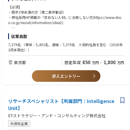
入社後、まず配属されるのは「アプリケーション大学（AP大）」という部
る」。
署。
【必須】
自分の可能性を探りたい、キャリアを自らデザインしたい方にこそ、お勧
ここでは「自分は何に興味があるのか」「どんな仕事に向いているか」を
・既卒3年未満の方（第二新卒歓迎）
めできる環境です。
見極めるために、複数の部署で実際の業務を経験します。
・弊社採用HP掲載の「求めない人材」に合致しない方(https://www.disc
例えば、興味のある部署に自らアポを取り、業務を請け負い、実際にチー
o.co.jp/recruit/information/ideal/)
【入社日】
ムの一員として働いてみる。
毎年 4月1日／10月1日 のいずれか
こうした経験を重ねながら、部署とのマッチングを進めていきます。
【求めない人材 (一部抜粋)】
※一部研修は、定期採用の新入社員と合同で実施する場合があります
従業員数
文系・理系を問わず、専攻や前職に関係なく様々な業務に挑戦できるた
・要領こそが全てと思っている人
め、文系出身からエンジニアを目指す社員も多数います。
・何事もゆるくやりたい人
7,379名
（単体：5,492名、連結：7,379名 ※契約社員を含む （2026年
【想定残業時間】50h/月(全社平均)
・変化より安泰を好む人、事なかれ主義の人
3月末現在））
【勤務形態】原則出社勤務
【AP大の流れ】
※ディスコは、基本的に全力で働きたいという意欲のある方を応援すべ
・AP大 在籍期間：平均1年半～2年（最長4年）
く制度設計しています。
【参考情報】
850
1,800
東京都
想定年収
万円
~
万円
・部署選びと並行して、当社の事業ドメインである「高度なKiru・Kezur
そのため、例えば「毎日定時で帰りたい」「楽して稼ぎたい」などのん
・企業説明動画
u・Migaku」に関する専門性を、社内資格の取得やOJTを通じて身につけ
びりゆったり働きたい方には適しませんので、応募の際には十分考慮くだ
https://youtube.com/playlist?list=PL8yfoAFltAcZrnb4BEAojAKuCk48fK
ていきます。
さい。
求人エントリー
-4g&si=HTveYdT4LwnHn8EM
・定められた卒業要件をクリアし、卒業宣言を行うことで、部署から正式
・第二新卒社員クロストーク
オファーを受けて配属が決定します。
【求める人物像】
記事：https://www.disco.co.jp/recruit/people/crosstalk/cross_talk_da
・何事も徹底的にやるのが好きな人
ini_new.html
【部署一例】
・何事にも真剣に取り組むのが楽しい人
動画：https://www.youtube.com/watch?v=e1k3UVQ-56s
・半導体製造装置の研究開発（メカ、エレキ、ソフト、光学系）
リサーチスペシャリスト【所属部門：Intelligence
・DISCO VALUES に共感できる人
・アプリケーション大学制度について
・精密加工ツールや機能性消耗品の研究開発（化学、材料系）
・人と良い関係を築ける人
Unit】
https://www.disco.co.jp/recruit/management/system/#ap_university
・加工プロセスの研究開発
EYストラテジー・アンド・コンサルティング株式会社
・国内/海外営業
<参考：「求める人材」と「求めない人材」>
・総務/人事/経理等のバックオフィス系
ディスコはあえて「求めない人材」像を明らかにしています。
外資系企業
など
それは就職を希望される方が前もって、ご自身の適性や能力と当社の社員