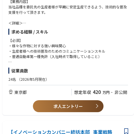
【業務内容】
■デジタル前提の業務設計（Digital by Default）
当社品種を委託先の生産者様が早期に安定生産できるよう、技術的な普及
■内製/外部パートナーの体制最適化
支援を行って頂きます。
(4) シェアード・BPO・拠点統合などの構造改革
＜詳細＞
■全社バックオフィスの機能再編設計
①自社品種（イチゴなど）の最適な栽培手法の調査・開発
求める経験 / スキル
■シェアードサービス化の構想・運営企画
・自社品種の特性理解
■外部BPOの選定・マネジメント
・委託生産先への普及に適した、自社品種の栽培手法の開発と標準化
【必須】
・様々な作物に対する強い興味関心
（5）組織運営
②パートナー生産者様への当社品種の栽培普及
・生産者様への技術普及のためのコミュニケーションスキル
■BPR部門の組織運営・育成
・標準的な当社品種の栽培手法を紹介する普及活動
・普通自動車第一種免許（入社時点で取得していること）
■プロジェクト推進力を高めるチームビルディング
・個々の生産者様の実情に即した、栽培技術の個別化と提案
※上記に加え、以下のいずれかを満たしていること
【想定領域（複数領域を統括）】
従業員数
③パートナー生産者様の現状把握と課題・ニーズ理解
・品種普及、栽培指導に関する実務経験
■経営管理／ガバナンス
・生産者様の栽培環境や生産活動に関わる定量＆定性データの標準化と
・イチゴの栽培経験
24名
（2026年5月現在）
■SCM・調達
集約
・植物科学や育種、それらに類する分野での研究経験
■バックオフィス全般（人事・経理・総務）
・該当データの分析を通じた、生産現場の課題やインサイトの把握
・農学博士ないしは修士（育種学・園芸学等）
■マーケティング／CX
420
東京都
想定年収
非公開
万円
~
・上記以外の植物生理、農産物栽培に関する科学的知見（学術面 / 実務面
■編集・制作オペレーション（教育/広告）
④パートナー生産者様からの知見の、育種開発へのフィードバック
は不問）
■システム開発／ITサービスマネジメント
・生産現場の課題やインサイトの、育種開発チームへの適切なフィード
求人エントリー
■データサイエンス・AI活用
バック
【歓迎】
・育種プロセスへの能動的な関与を通じた、育種目標の最適化と高速育
・英語でのコミュニケーションスキル
種の支援
⑤農業生産に新たに参入する企業の立ち上げ支援業務
【イノベーションカンパニー統括本部_事業戦略