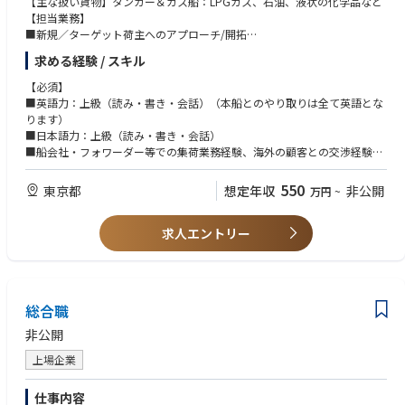
【主な扱い貨物】タンカー＆ガス船：LPGガス、石油、液状の化学品など
認いたします。
シンクタンク、専門調査会社、メディア、事業会社における業界調査・分
【担当業務】
=========================================================
析業務、あるいはそれに類似した業務経験）
■新規／ターゲット荷主へのアプローチ/開拓
===========================
■特定航路に於ける輸送貨物マーケット分析
①人材・運輸・物流・ホスピタリティ＆レジャー・不動産
求める経験 / スキル
【任意その他の要件（望ましい経験およびスキル）】
■本船が入港前から出港するまで本船運航会社(顧客)と船長との連絡
・人材・運輸・物流・ホスピタリティ＆レジャー・不動産など、社会イン
管理職経験、高度なチームマネジメントスキル
■本船と荷主(商社・元売)・荷役業者の間を取り持ち円滑な揚げ・積み荷
【必須】
フラを担う領域に関わる各種調査業務を担当いただきます。
役の橋渡し
■英語力：上級（読み・書き・会話）（本船とのやり取りは全て英語とな
・幅広い領域のコンサルティングプロジェクトに参加し、社会課題や企業
②テクノロジー、エンタテインメント＆メディア、通信
ります）
課題の解決に資する直接的な貢献ができます。
【必須条件（スキル・経験など）】
■日本語力：上級（読み・書き・会話）
・各業界の最新動向のみならず、業界横断の知識・知見が得られます。
～経験～
■船会社・フォワーダー等での集荷業務経験、海外の顧客との交渉経験、
・テクノロジー、エンタテインメント＆メディア、通信のいずれかの領域
海外支店の社員との協業経験など
②テクノロジー、エンタテインメント＆メディア、通信
における下記いずれかの業務経験
※選考過程で英語面接：有り
550
・ テクノロジー業界（IT、ICT機器、電子部品、先端半導体／製造装置／
東京都
想定年収
非公開
万円
~
・ IT調査会社、専門調査会社、テック系情報媒体などでの取材・調査分
材料など）
析業務
・ エンタテインメント＆メディア業界（広告、テレビ、新聞、出版、アニ
・ プロフェッショナルファーム、シンクタンク、総研などでのリサーチ
求人エントリー
メ、ゲーム、映画、OTT、EC企業、印刷など）
業務
・ テレコム業界（通信、ICTサービスなど）
・ 投資銀行、証券会社やPEファンドなど金融機関でのアナリスト経
・テクノロジー、エンタテインメント＆メディア、通信領域の戦略策定や
験、機関投資家でのファンドマネージャー／バイサイドアナリスト経験
構想策定など幅広いコンサルティングプロジェクトの中に入り込み、社会
・ 経営企画・マーケティングなどでの事業戦略立案や市場分析などの業
課題・企業課題の解決に向けて直接的な貢献ができます。
務
総合職
・ポストムーア時代の半導体業界、流通・マネタイズの多様化が進むエン
・ コンサルティング会社でのコンサルティング業務
非公開
タテインメント＆メディア業界、ミクロな光電融合技術や宇宙通信へ飛躍
する通信業界など、各業界の最新動向のみならず、業界横断の知識・知見
～スキル～
上場企業
が得られます。
・テクノロジー、エンタテインメント＆メディア、通信のいずれかの領域
の業界知識・業界知見
仕事内容
③自動車、重工業、産業機械