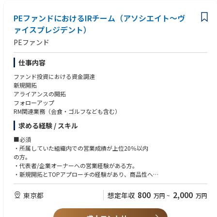
記事：https://www.disco.co.jp/recruit/people/crosstalk/cross_talk_da
ini_new.html
PEファンドにおけるIRチーム（アソシエイト～ヴ
動画：https://www.youtube.com/watch?v=e1k3UVQ-56s
ァイスプレジデント）
・アプリケーション大学制度について
https://www.disco.co.jp/recruit/management/system/#ap_university
PEファンド
仕事内容
ファンド投資における資金調達
新規開拓
アライアンスの開拓
フォローアップ
RM関連業務（会食・ゴルフなども含む）
求める経験 / スキル
■必須
・所属していた組織内での営業成績が上位20％以内
の方。
・代表者/企業オーナーへの営業経験がある方。
・新規開拓とTOPアプローチの経験があり、商品性へ
の理解・経験があれば業種は問わない。
800
2,000
東京都
想定年収
万円
~
万円
■尚可
・金融業界での富裕層営業の経験。