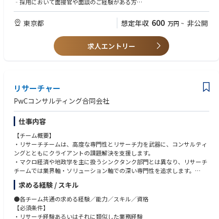
‐採用において面接官や面談のご経験がある方
【求められる資質】
600
東京都
想定年収
非公開
万円
~
以下を特に重視します。
‐企業にとって良い人材を採用することの重要性を理解し熱意をもって企
求人エントリー
画～実行リード出来ること
‐課題を分析し、その解決方法を自ら提案できること
‐多様なステークホルダーを巻き込むプロジェクトマネジメント力とリー
ダーシップ
‐リクルーターとして学生に接するうえで必要なコミュニケーション能力
リサーチャー
‐常にオペレーション改善を意識した仕事の進め方、スピード
PwCコンサルティング合同会社
仕事内容
【チーム概要】
・リサーチチームは、高度な専門性とリサーチ力を武器に、コンサルティ
ングとともにクライアントの課題解決を支援します。
・マクロ経済や地政学を主に扱うシンクタンク部門とは異なり、リサーチ
チームでは業界軸・ソリューション軸での深い専門性を追求します。
・ミドルオフィスという立ち位置にて短期的な売上責任にとらわれること
求める経験 / スキル
なく、業界全体を広く俯瞰する視点を保ちながら、リサーチ力を生かした
本質的な付加価値創出を目指します。
●各チーム共通の求める経験／能力／スキル／資格
【必須条件】
【業務内容】
・リサーチ経験あるいはそれに類似した業務経験