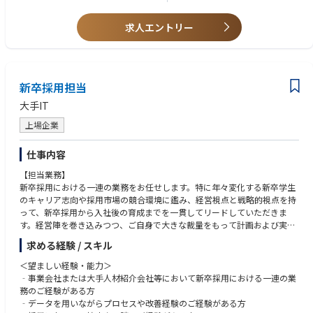
‐人材紹介エージェントとのリレーション構築、戦略的な活用
‐リファラル採用、タレントプール構築の推進
求人エントリー
３．選考プロセス設計・管理：
‐候補者とのカジュアル面談・面接、動機付け、クロージング
‐面接官トレーニング、面接フローの設計・改善
４．採用ブランディングへの貢献：
新卒採用担当
‐採用イベント、ミートアップ、勉強会などの企画・運営サポート
‐広報チームと連携した魅力発信のサポート
大手IT
上場企業
仕事内容
【担当業務】
新卒採用における一連の業務をお任せします。特に年々変化する新卒学生
のキャリア志向や採用市場の競合環境に鑑み、経営視点と戦略的視点を持
って、新卒採用から入社後の育成までを一貫してリードしていただきま
す。経営陣を巻き込みつつ、ご自身で大きな裁量をもって計画および実行
を推進するポジションです。
求める経験 / スキル
＜望ましい経験・能力＞
‐事業会社または大手人材紹介会社等において新卒採用における一連の業
務のご経験がある方
‐データを用いながらプロセスや改善経験のご経験がある方