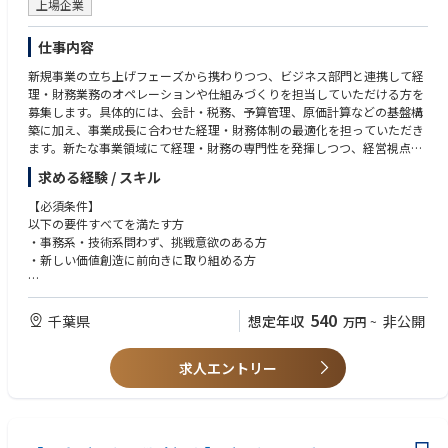
・エネルギー利用システム商品の研究開発
上場企業
・住環境センサー等、省エネシステム（HEMS等）の研究開発
・ICTを活用したビッグデータの高度利用に関する研究開発
仕事内容
・パイプライン建設や付帯設備に関する技術開発
新規事業の立ち上げフェーズから携わりつつ、ビジネス部門と連携して経
理・財務業務のオペレーションや仕組みづくりを担当していただける方を
●スタッフ分野
募集します。具体的には、会計・税務、予算管理、原価計算などの基盤構
・経営企画、原料調達（LNG・電力）、人事労務、経理財務、総務、広
築に加え、事業成長に合わせた経理・財務体制の最適化を担っていただき
報、情報システムなど
ます。新たな事業領域にて経理・財務の専門性を発揮しつつ、経営視点を
持って事業を支え、クリエイティブに業務や管理を構築していく醍醐味が
※ガスコージェネレーションシステム…天然ガスをエネルギー源として、
求める経験 / スキル
あります。
電気・熱などの複数のエネルギーを同時に作り出して利用するトータルエ
ネルギーシステムのこと。発電はもちろん、給湯、冷暖房と広い用途にエ
【必須条件】
【業務内容】
ネルギーを活用できるうえ、省エネに役立つシステムとして注目されてい
以下の要件すべてを満たす方
・計画策定、収支見込策定（管理会計全般）
ます。
・事務系・技術系問わず、挑戦意欲のある方
・決算対応（制度会計、管理会計、税務全般）
・新しい価値創造に前向きに取り組める方
・製造原価計算
従来の北ガスとは全く違った事業にも積極的に取り組み、総合エネルギー
・プラント維持・建設に関わる固定資産業務や補助金関係対応
サービス事業の展開による新たな挑戦を始めています。
【歓迎条件】
以下に該当する方を歓迎します
540
千葉県
想定年収
非公開
万円
~
・決算書等の財務諸表を取り扱った経験
・簿記の資格を有している
求人エントリー
・企業での経理部門の勤務経験