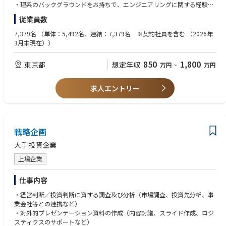
・立ち上げ時の事業推進であったり、事業の撤退判断
実施されます。
・理系のバックグラウンドをお持ちで、エンジニアリングに関する経験を
・マーケティング戦略
お客様に安全な使用方法を伝える、データの設定やメンテナンスの方法な
お持ちの方
従業員数
どを記載する取扱説明書は 弊社では、装置の部品の一部として扱われてい
・何らかの正確性が求められる文書の作成経験
ます。
例：社内/社外向け技術文書、トラブル対策に関する提案書、組み立
7,379名
（単体：5,492名、連結：7,379名 ※契約社員を含む （2026年
取扱説明書の作成や改訂は開発の後工程にはなりますが、装置と同じタイ
て手順書、新聞記事や雑誌記事などの広報物など
3月末現在））
ミングでリリースを求められています。
・何らかの製品の顧客向けテクニカルドキュメント作成経験
・工作機械、半導体製造装置業界の経験
850
1,800
東京都
想定年収
万円
~
万円
【想定残業時間】45h/月(全社平均)
・語学力
【勤務形態】原則出社勤務にて就業いただきます。関連情報は弊社HPをご
参照ください。
【求める人物】
求人エントリー
https://www.disco.co.jp/recruit/information/measures/
・第三者的な視点で文章を分かりやすく構成、記述できる方
・1からテクニカルドキュメントを書き起こせる方
【参考URL】
・技術者から情報を引き出すことができるコミュニケーション能力がある
会社説明動画（独自貨幣のWILL制度や、PIM 改善活動、内製化といった特
方
有風土をご紹介しております）
戦略企画
https://www.youtube.com/watch?v=3C6qOqjDBMo
大手投資企業
ディスコがわかる10のキーワード（HPでも特徴を掲載しております）
上場企業
https://www.disco.co.jp/recruit/keyword/
仕事内容
年収分布（「CSはESなくしてありえない」と掲げており、営業利益率は4
0%近くと製造業ではトップクラスでありながら、従業員への還元、モチ
・経営判断／投資判断に資する調査及び分析（市場調査、投資先分析、事
ベーションUPを重視しております。）
業会社等との連携など）
https://www.disco.co.jp/recruit/information/nenshu/
・対外的プレゼンテーション資料の作成（内容討議、スライド作成、ロジ
スティクスのサポートなど）