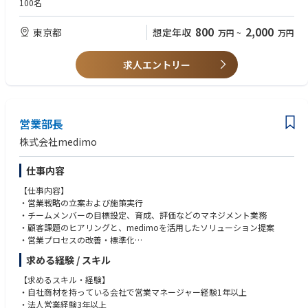
100名
や進め方を学びます。
・医療系スタートアップ、医療システムベンダーでの勤務経験
・エンタープライズ領域での営業戦略立案・実行経験
800
2,000
東京都
想定年収
4カ月目以降～（ひとり立ち、自走期）
万円
~
万円
・CSやプロダクトチームとの連携経験
先輩のサポートを受けつつ、実際の蓄電池導入や市場参入に向けたプロ
ジェクトの主担当として、社内外の調整や商談支援を牽引していただきま
【このポジションの魅力・特徴】
求人エントリー
す。
・『SaaS』『AI』『医療』という、今後拡大していく市場・必須となるス
複雑な制度の解釈や関係者との交渉方針に迷った際は、チーム定例会や
キルセットを身につけることができる
1on1を通じてアドバイスをもらえる「壁打ち」の環境が整っています。
・医療従事者の負担軽減、医療の質の向上に貢献できる
注目の生成AIスタートアップで組織づくりの0→1に携われる
営業部長
・事業戦略・組織戦略の立案から実行まで、幅広い業務に携われる
・AIに関する知見・ビジネス活用の経験を積むことができる
株式会社medimo
仕事内容
【仕事内容】
・営業戦略の立案および施策実行
・チームメンバーの目標設定、育成、評価などのマネジメント業務
・顧客課題のヒアリングと、medimoを活用したソリューション提案
・営業プロセスの改善・標準化
・予実管理、KPI設計・進捗管理
求める経験 / スキル
・他部門（プロダクト・マーケ・CSなど）との連携による施策推進 など
【求めるスキル・経験】
・自社商材を持っている会社で営業マネージャー経験1年以上
・法人営業経験3年以上