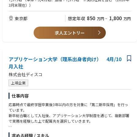
・変化より安泰を好む人、事なかれ主義の人
3月末現在））
【AP大の流れ】
※ディスコは、基本的に全力で働きたいという意欲のある方を応援すべ
・AP大 在籍期間：平均1年半～2年（最長4年）
く制度設計しています。
850
1,800
東京都
想定年収
万円
~
万円
・部署選びと並行して、当社の事業ドメインである「高度なKiru・Kezur
そのため、例えば「毎日定時で帰りたい」「楽して稼ぎたい」などの
u・Migaku」に関する専門性を、社内資格の取得やOJTを通じて身につけ
んびりゆったり働きたい方には適しませんので、応募の際には十分考慮く
ていきます。
ださい。
求人エントリー
・定められた卒業要件をクリアし、卒業宣言を行うことで、部署から正式
オファーを受けて配属が決定します。
【求める人物像】
・何事も徹底的にやるのが好きな人
【部署一例】
・何事にも真剣に取り組むのが楽しい人
・半導体製造装置の研究開発（メカ、エレキ、ソフト、光学系）
アプリケーション大学（理系出身者向け） 4月/10
・DISCO VALUES に共感できる人
・精密加工ツールや機能性消耗品の研究開発（化学、材料系）
・人と良い関係を築ける人
月入社
・加工プロセスの研究開発
株式会社ディスコ
・国内/海外営業
<参考：「求める人材」と「求めない人材」>
・総務/人事/経理等のバックオフィス系
ディスコはあえて「求めない人材」像を明らかにしています。
上場企業
など
それは就職を希望される方が前もって、ご自身の適性や能力と当社の社員
※生産管理や製造等の工場系職種を希望する場合は、広島/長野事業所へ
像をより分かり易く照らし合わせることができると考えているからです。
仕事内容
の応募をご検討ください
ディスコは多様な方々に門戸を開いていますが、これらの人材像が応募に
あたっての判断基準となり、少しでもお互いのミスマッチの回避につなが
応募時点で最終学歴卒業後3年以内の方を対象に「第二新卒採用」を行っ
【制度を支える環境】
ると期待しています。
ています。
AP大学では、有志によるプログラミング・英語・プレゼン勉強会など社内
社員と社員、社員とディスコ、より良い関係でお互い成長を目指していき
新卒総合職として入社後、アプリケーション大学制度を通じて、複数部署
サークル活動も活発。
たいからこそ、二つの人材像をセットでお伝えしています。
で実務を経験した上で配属先を選択していきます。
成長を支えるコミュニティや、同期・先輩社員とのつながりも生まれやす
https://www.disco.co.jp/recruit/information/ideal/
い環境です。
【アプリケーション大学とは？】
ディスコのキャリアは「会社に決められる」のではなく、「自分で決め
求める経験 / スキル