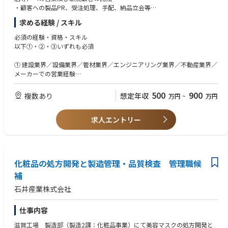
◆基幹システム連携・開発の経験
・顧客への製品PR、受注処理、手配、納品立会等
・オープン系基盤の開発経験（Java、イントラマート等）
求める経験 / スキル
・一般的なサーバやネットワークの知識、ITアーキテクトに関する知識
【配属事業部の事業内容】
・メインフレームでのプログラム製作・設計の知識（COBOL、PL/I）
・高密度ポリエチレン管を使用した配管システムの企画・設計・製造・販
必須の経験・資格・スキル
売・施工
以下①・②・③いずれも必須
【製品の特長】
① 建設業界／設備業界／管材業界／エンジニアリング業界／不動産業界／
・当社のパイプは、上・下水道、農水、プラント、防災、海洋、給湯・温
メーカーでの営業経験
泉、再生可能エネルギーなど様々な用途で使用されています。
② 普通自動車免許
・当社のパイプは、地震にも強いことが特長で、阪神淡路大震災、東日本
③ パソコン（Word、Excelなど基本操作）
500
900
複数あり
想定年収
万円
~
万円
大震災でもポリエチレン管の優れた耐震性が証明されています。
また、錆などの腐食がなく酸やアルカリにも強い、可とう性があり生曲げ
歓迎される経験・資格・スキル
配管が可能、軽量で作業性が良い、といったポリエチレン管の特長を活か
求人エントリー
しながら、長尺化、プレハブ複合管化（アラミド補強、保温）など独自技
・建設業における経験もしくは管材商材を扱った経験
術による性能アップや、製造から施工まで自社技術で対応することによっ
・官公庁への営業経験
て多様なニーズに対応しています。
・施工管理経験
・土木または管工事施工管理技士の資格保有者
化粧品の処方開発と製造管理・品質検査 管理職候
補
石井産業株式会社
仕事内容
滋賀工場 製造部（製造2課：化粧品事業）にて美容マスクの処方開発と