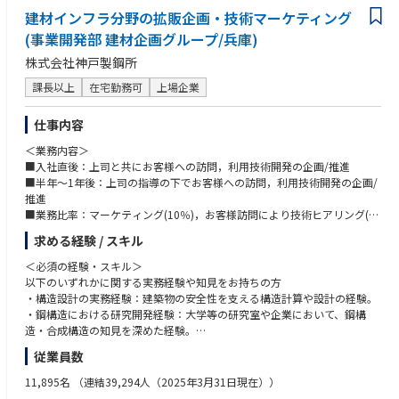
建材インフラ分野の拡販企画・技術マーケティング
(事業開発部 建材企画グループ/兵庫)
株式会社神戸製鋼所
課長以上
在宅勤務可
上場企業
仕事内容
＜業務内容＞
■入社直後：上司と共にお客様への訪問，利用技術開発の企画/推進
■半年～1年後：上司の指導の下でお客様への訪問，利用技術開発の企画/
推進
■業務比率：マーケティング(10％)，お客様訪問により技術ヒアリング(1
0％)，工法開発等の技術業務(40％)，設計検討(30％)
求める経験 / スキル
■プロジェクト例、規模：大手設計事務所や大手建設会社との工法開発，
ハウスメーカーへの設計提案
＜必須の経験・スキル＞
■担当製品：鋼材商品(厚板，薄板，溶接材料，ボルト)，溶接ロボット，
以下のいずれかに関する実務経験や知見をお持ちの方
建設機械
・構造設計の実務経験：建築物の安全性を支える構造計算や設計の経験。
■参考URL：https://www.kobelco.co.jp/products/industry/engineering/
・鋼構造における研究開発経験：大学等の研究室や企業において、鋼構
造・合成構造の知見を深めた経験。
＜配属組織＞
従業員数
事業開発部 建材企画グループ（神戸本社）
＜あると好ましい経験・スキル＞
下記の資格等をお持ちの方は、知見を活かしてご活躍いただけます。
11,895名
（連結39,294人（2025年3月31日現在））
・一級建築士