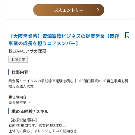
方にとってやりがいの大きな環境です。
・社内外の関係者と円滑な関係を構築し、周囲を巻き込みながら業務を推
進できるコミュニケーション力
求人エントリー
◆教育・研修業務の企画・運営
※パナソニックグループが保有する豊富な人材育成プログラムや教育資源
【歓迎要件】
を活用しながら、
・人材管理システム（タレントマネジメントシステム、人事システム等）
同社の事業成長に直結する育成施策の企画・運用を担当いただきます。
の導入・構築・運用経験
全社横断で経営層や各部門と連携しながら、
【大阪営業所】資源循環ビジネスの提案営業【既存
・建設業界、設備業界、エンジニアリング業界における人事経験
研修体系の整備(研修講師の調整、研修施設準備等含む)、キャリア開発
・人事DX推進や業務改善プロジェクトに携わった経験
事業の成長を担うコアメンバー】
支援、次世代人材育成などに携わることができるため、
・給与計算、労務管理、勤怠管理等の実務経験
株式会社アサカ理研
「制度運用中心の人事から一歩踏み込み、人材開発を通じて経営や事業
・社内システムやITツールに関する基礎知識をお持ちの方
に貢献したい方」に適したポジションです。
・安全衛生管理、人事関連法令に関する知識をお持ちの方
上場企業
・社会保険労務士、安全衛生管理者等の資格保有者
◆その他（DX推進、人事異動、表彰、規則規定の管理 等)
仕事内容
貴金属リサイクルの最前線で経験を積む｜100億円投資のLiB再生事業を見
据える法人営業
■仕事内容
貴金属営業
顧客企業：電気・電子部品メーカー・半導体メーカーなど
求める経験 / スキル
顧客窓口： 製造部門・研究開発部門を中心としたリサイクル材（スクラッ
プ）の管理担当者
【必須資格/要件】
内容： お客様の製造工程で発生する貴金属含有スクラップや工程内廃棄物
有形/無形問わず、営業経験2年以上
をお預かりし、社内の分析部門・製造部門と連携しながら価値を評価しま
主体的に自らチャレンジしていく前向きさ
す。その上で、回収可能な貴金属量や市場環境を踏まえた買取提案を行