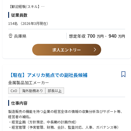
【歓迎経験/スキル】
【職務の詳細】
・下記アルミニウム関連業界での営業経験
従業員数
・非鉄マーケットにおいて顧客との長期的な関係構築を図り、売上および
- アルミ地金、アルミ板・押出材、アルミ二次合金
利益目標の達成に貢献する
- ダイキャスト
154名
（2026年3月現在）
・継続的な売上・利益最大化を目的に、分析データに基づいた適切な販売
- 重力鋳造、低圧鋳造、砂型鋳造
価格を設定する
・ 上記業界への鋳造副資材、設備、装置類の営業経験
700
940
兵庫県
想定年収
万円
~
万円
・顧客との商談機会を効率的に創出する
・英語を活用したビジネス経験
・NF製品グループと連携し、市場調査（CMT〈顧客管理ツール〉の作成・
活用を含む）および顧客動向の分析を定期的に実施・管理し、その結果を
求人エントリー
もとに販売計画を策定する
・顧客ニーズを的確に把握し、NF製品グループと共有のうえ提案を行う
・プロジェクトの運営および管理を担う
・商品の販売促進を推進する
・必要に応じて経理・財務部門と連携し、支払遅延債権の回収を促進する
【駐在】アメリカ拠点での副社長候補
・出荷および納期対応についてカスタマーサービス課と連携する
金属製品加工メーカー
・顧客からの苦情対応において、品質管理課およびNF製品グループと連携
する
CxO
海外勤務あり
部長以上
・上長の指示に基づき業務を遂行する
・会社方針・規程・法令を正しく理解し、遵守のうえ業務を行う
仕事内容
・組織目標を踏まえ、自身の目標達成に向けて主体的に取り組み、売上・
利益の管理を行いながら目標を達成する
製造販売の機能を持つ企業の経営全体の情報の収集分析及びサポート等、
・職場において継続的な安全活動および5S・改善活動を推進する
経営者の補佐。
・協力的な職場環境の醸成に向け、部門間コミュニケーションを積極的に
・経営企画（方針策定、中長期の計画作成）
行う
・経営管理（予実管理、財務、会計、監査対応、人事、ガバナンス等）