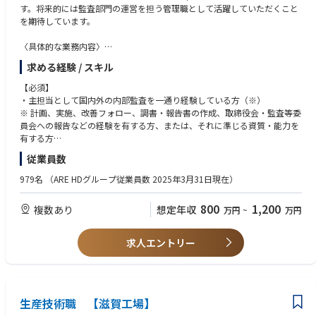
す。将来的には監査部門の運営を担う管理職として活躍していただくこと
を期待しています。
〈具体的な業務内容〉
・AREグループ全体の内部監査（海外子会社を含む）
求める経験 / スキル
・AREグループ全体のJ-SOX評価（海外子会社を含む）
・内部統制やリスク管理に係るサポート
【必須】
・監査法人対応
・主担当として国内外の内部監査を一通り経験している方（※）
・取締役会・監査等委員会への報告
※ 計画、実施、改善フォロー、調書・報告書の作成、取締役会・監査等委
・事故・ヒヤリハットの発生状況モニタリング
員会への報告などの経験を有する方、または、それに準じる資質・能力を
・IT・AIを活用した監査業務の改善を推進
有する方
・J-SOX評価を統括し、監査法人対応ができる方
従業員数
・IT・AIを活用した業務改善を推進できる方
・組織のマネジメント経験がある方
979名
（ARE HDグループ従業員数 2025年3月31日現在）
【歓迎】
800
1,200
複数あり
想定年収
万円
~
万円
■監査関連
・CIA（公認内部監査人）、CFE（公認不正検査士）
・CISA（公認情報システム監査人）、内部監査士
求人エントリー
■会計関連
・日商簿記1~2級
■IT関連
・AU（システム監査技術者）、SG（情報セキュリティマネジメント）
生産技術職 【滋賀工場】
■語学
・海外子会社の内部監査でコミュニケーションできるレベル（目安：TOEI