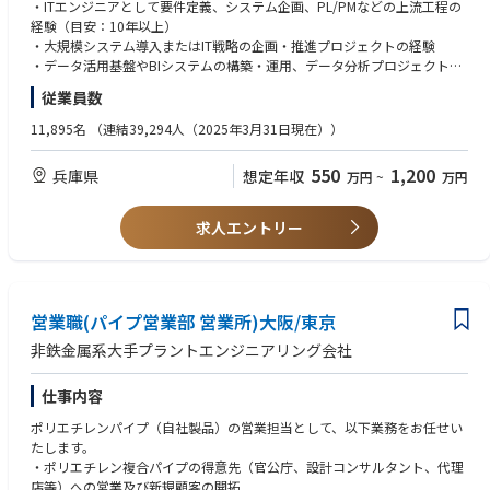
クレンジング方針の策定、関連する基幹システム刷新プロジェクトとの整
・ITエンジニアとして要件定義、システム企画、PL/PMなどの上流工程の
合確保。
経験（目安：10年以上）
・データマネジメント体制の構築：データ主管部署との連携、マスタ・
・大規模システム導入またはIT戦略の企画・推進プロジェクトの経験
実績データの品質管理ルール策定、データガバナンスの定着化。
・データ活用基盤やBIシステムの構築・運用、データ分析プロジェクトの
・利用部門との業務効率化推進：多数の利用部門に対するヒアリング、
経験
従業員数
データ活用ニーズの整理、新BIツールによる業務改善企画。
・ベンダーマネジメント、プロジェクトのQCD（品質・コスト・納期）
加えて、以下のいずれかのご経験をお持ちの方
11,895名
（連結39,294人（2025年3月31日現在））
管理
・5名以上のチームをリードし、メンバーの育成・マネジメントを行った
経験
550
1,200
兵庫県
想定年収
万円
~
万円
・複数部署を巻き込み、関係者との合意形成を図りながらプロジェクトを
推進した経験
求人エントリー
＜歓迎＞
◆製造業・業務知識
・製造業での基幹システム開発経験（メーカー側もしくはITベンダー側）
・生産管理／品質管理／SCM等の知識、業務経験
営業職(パイプ営業部 営業所)大阪/東京
◆データ設計・活用・運用の経験
非鉄金属系大手プラントエンジニアリング会社
・クラウド技術（AWS、Azure、GCP等）を活用したデータ基盤構築経験
（Snowflake、Databricks、BigQuery等）
仕事内容
・データ活用の経験（SQL／RDBMS、データモデリング、BIツール導入・
運用、Tableau、PowerBI、Qlik等）
ポリエチレンパイプ（自社製品）の営業担当として、以下業務をお任せい
・データマネジメント／データガバナンス（DMBOK等）に関する知識・
たします。
経験
・ポリエチレン複合パイプの得意先（官公庁、設計コンサルタント、代理
店等）への営業及び新規顧客の開拓