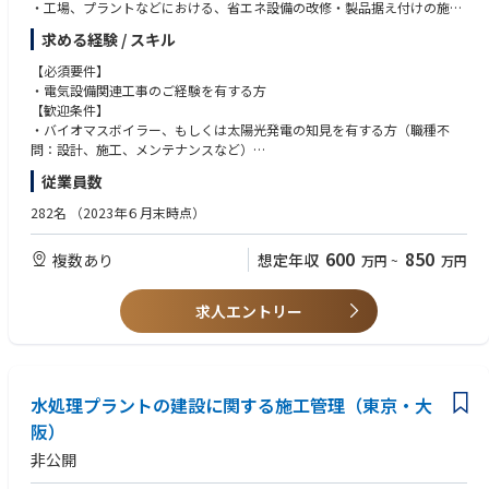
「他拠点への転勤を経て、当社営業担当としての経験値を広く深く積んで
・工場、プラントなどにおける、省エネ設備の改修・製品据え付けの施工
ほしい」という思いがある為です。
管理業務
求める経験 / スキル
など
■組織風土
～案件について～
【必須要件】
当社は、2023年4月に人事制度を改定し、「社員一人一人が自分の"やりた
【案件規模（目安）】数千万円から数十億円
・電気設備関連工事のご経験を有する方
いこと"に積極的にチャレンジをし、 仲間と助け合いながら、自分の役割
【施工期間（目安）】：1～6ヶ月
【歓迎条件】
を最後までやり切ることで、 達成感・貢献実感・成長感を感じ続けること
【担当エリア（目安）】
・バイオマスボイラー、もしくは太陽光発電の知見を有する方（職種不
ができる」
東京⇒静岡以東
問：設計、施工、メンテナンスなど）
ような組織を目指しています。
大阪⇒愛知～兵庫
・1級電気工事施工管理技士もしくは1級管工事施工管理技士の有資格者
従業員数
年齢に関わらず、自身の努力が評価される環境なので、 積極的なチャレン
広島⇒中四国
ジ・やりたいことへの挑戦が、昇格・昇給にもつながりやすいです。
福岡⇒九州
282名
（2023年６月末時点）
※案件によっては基礎から請け負う場合と既設の工場やプラントに発電機
■アサカ理研の魅力
やボイラー設備などの省エネ設備を施工する場合があります。
600
850
複数あり
想定年収
万円
~
万円
（1）業界の重要性：国連のSDGs目標においてリサイクル業界は重要な位
置づけとなっており、当社のビジネスは重要性が増しています。
同社のエンジニアリングチームの事業に関して
（2）成長性：経済産業省より、今後の地域経済を牽引することが期待さ
【再生可能エネルギー】
求人エントリー
れる企業「地域未来牽引企業」 として指定を受けています。また、今後拡
太陽光発電システム、バイオマス発電システム、風力発電システムとい
大が見込まれるスマホ、EV、自動車自動運転の業界に関連しているレアメ
った再生可能エネルギーEPCを行う事業です。
タル関連事業にも力を入れています。
豊富な導入実績のもと、比較検討が出来るよう複数のシステム提案を行
（3）安定利益：創立以来、毎期黒字を継続中で安定利益を出していま
い、お客様に予算感、ご要望を最大限反映。
す。
計画段階から積極的にサポートすることで多くのお客様より厚い信頼を
水処理プラントの建設に関する施工管理（東京・大
（4）技術力：特許活用優良企業表彰を受けており、特許取得22件、出願
得ています。
阪）
中4件、内6件は海外延べ22ヵ国で特許取得しています。
【省エネルギーシステム】
非公開
工場や事業所に向けて省エネルギー・環境対策の観点から、コージェネ
レーションシステムや燃料転換システムなど、