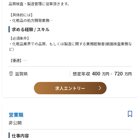
品質検査・製造管理に従事頂きます。
【具体的には】
・化粧品の処方開発業務
・生産計画の立案
求める経験 / スキル
・マスクの製造に関する生産管理と品質管理、保証業務
・生産工程の効率化の立案
【必須条件】
・化粧品業界での品質、もしくは製造に関する業務経験者(細菌検査業務な
ど）
【優遇】
・化粧品の処方開発経験
・製造、生産管理経験
400
720
滋賀県
想定年収
万円
~
万円
求人エントリー
営業職
非公開
仕事内容