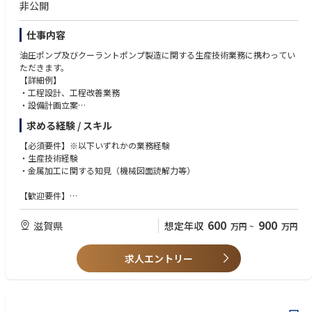
非公開
C 800点以上）
仕事内容
【求める人物像】
■思考力・分析力
油圧ポンプ及びクーラントポンプ製造に関する生産技術業務に携わってい
・視野が広く、多角的で、全体最適な思考ができる方
ただきます。
・客観的かつ論理的に思考・分析できる方
【詳細例】
・リスクを捉え、評価し、行動につなげることができる方
・工程設計、工程改善業務
・知的好奇心と理解力があり、仕事に活かせる方
・設備計画立案
・予算管理
求める経験 / スキル
■コミュニケーション
・QMS活動
・監査報告を正確かつ適切に言語化できる方
・設備不具合発生時における対応、改善策立案と実施業務
【必須要件】※以下いずれかの業務経験
・他部署と信頼関係を築き、連携できる方
・生産技術経験
・監査法人や経営幹部とコミュニケーションできる方
・金属加工に関する知見（機械図面読解力等）
■姿勢・マインド
【歓迎要件】
・Assertiveness（誠実な毅然さ）をもって監査できる方
・自動化改造の経験
・相手を理解し、心理的安全性の高い監査ができる方
・油圧製品の仕組みや機械加工に対する知識、経験
600
900
滋賀県
想定年収
・三現主義、ファクトを重視する方
万円
~
万円
・海外工場やプロジェクトのマネジメント経験
・部下の育成を大切にする方
求人エントリー