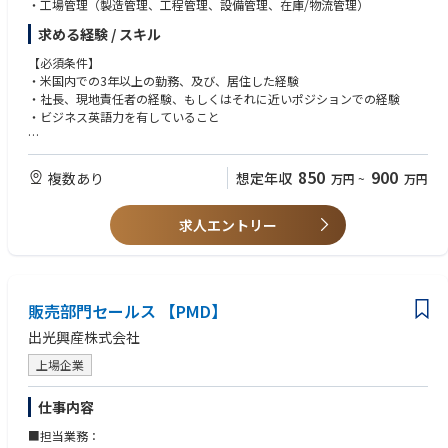
・工場管理（製造管理、工程管理、設備管理、在庫/物流管理）
求める経験 / スキル
【必須条件】
・米国内での3年以上の勤務、及び、居住した経験
・社長、現地責任者の経験、もしくはそれに近いポジションでの経験
・ビジネス英語力を有していること
【歓迎条件】
・製造業での上記経験があること
850
900
複数あり
想定年収
万円
~
万円
求人エントリー
販売部門セールス 【PMD】
出光興産株式会社
上場企業
仕事内容
■担当業務：