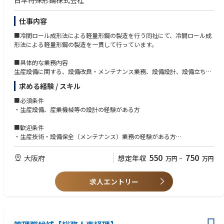
日本特殊形鋼株式会社
・仮設事務所建方
・客先、施工業者打合せ・交渉
仕事内容
・追加工事の予測、リスク管理（設計変更対応、社内調整等）
・安全衛生管理
■冷間ロール成形法による軽量形鋼の製造を行う同社にて、冷間ロール成
・工事審査会
形法による軽量形鋼の製造を一貫して行っています。
・新規入場者教育・業者教育
・現場パトロール
■具体的な業務内容
・安全大会
生産設備に関する、設備改良・メンテナンス業務、設備設計、設備立ち上
・集合教育災害防止協議会
げの業務をお任せします。
求める経験 / スキル
・環境ISO
経験を積んでいただきながら、将来的に新規設備の構想設計から携わり、
・工程管理
次世代の技師長としての活躍を期待しております。
■必須条件
・工事全体の進捗確認、工程調整
・生産設備、産業機械等の設計の経験がある方
・日々の作業・安全指示書
・週間・月間工程会議
■歓迎条件
・品質管理
・生産技術・設備保全（メンテナンス）業務の経験がある方
・工事全体の施工報告確認、立会確認
・電気設備に関する知識をお持ちの方
・品質ISO
550
750
大阪府
想定年収
・CS/CE分析
万円
~
万円
【完成後】
求人エントリー
・試運転
・竣工検査
・仮設事務所撤去
■その他概要