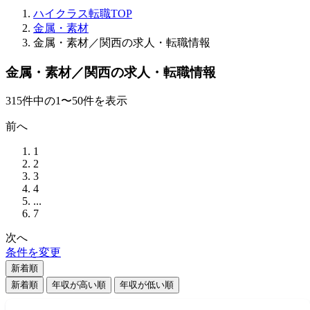
ハイクラス転職TOP
金属・素材
金属・素材／関西の求人・転職情報
金属・素材／関西の求人・転職情報
315
件
中の
1
〜
50
件を表示
前へ
1
2
3
4
...
7
次へ
条件を変更
新着順
新着順
年収が高い順
年収が低い順