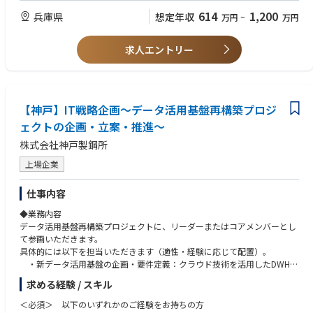
・構造設計一級建築士
614
1,200
兵庫県
想定年収
万円
~
万円
・技術士（建設部門）
・博士（工学）
求人エントリー
【神戸】IT戦略企画～データ活用基盤再構築プロジ
ェクトの企画・立案・推進～
株式会社神戸製鋼所
上場企業
仕事内容
◆業務内容
データ活用基盤再構築プロジェクトに、リーダーまたはコアメンバーとし
て参画いただきます。
具体的には以下を担当いただきます（適性・経験に応じて配置）。
・新データ活用基盤の企画・要件定義：クラウド技術を活用したDWH・
データプラットフォーム・データ連携基盤の構築、データモデル設計、権
求める経験 / スキル
限管理・データ抽出基盤の整備。
・データ移行計画と実行管理：段階的なデータ移行の対象選別・データ
＜必須＞ 以下のいずれかのご経験をお持ちの方