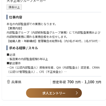
大手上場グループメーカー
入社後は、特約販売店の経営幹部に対する営業・経営支援を通じて、折衝
力、財務分析力、商圏分析力、課題解決提案力を実践の中で磨いていただ
課長以上
きます。こうした経験を土台に、将来的には燃料油事業のマネジメントを
担う中核人材としての活躍を期待しています。さらに、ご本人の志向・適
仕事内容
性に応じて、基礎化学品、高機能材、コーポレート部門など、より広い領
域で経験を活かしていただくことも可能です。
本社の内部監査部での業務となります。
【業務内容】
内部監査グループ（内部統制監査グループ兼務）にて内部監査業務および
内部統制業務に関わる業務全般をお任せします。
【組織人数・年齢構成】管理職含め総勢6名（内3名が40代、1名が50代、
2名は嘱託社員で60代）
求める経験 / スキル
■必須
・製造業の内部監査経験5年以上
■歓迎要件
・CIA（公認内部監査人）資格保有者、QIA（内部監査士）認定者、CRMA
（公認ﾘｽｸ管理監査人）、CFE（不正検査士）
・簿記２級以上の会計系資格
・ITの知識（QISIA（情報システム監査専門内部監査士）認定者 歓迎）
700
1,100
兵庫県
想定年収
万円
~
万円
・マネジメント職経験者
求人エントリー