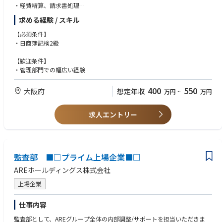
・経費精算、請求書処理
これは「他拠点への転勤を経て、当社営業マンとしての経験値を広く深く
・資金繰り管理、金融機関、税理士事務所との対応
積んでほしい」という思いがある為です。
求める経験 / スキル
・勤怠管理
・総務関連業務
【必須条件】
■充実した教育体制
・日商簿記検2級
営業担当者が成果を出しやりがいを持って成長できる組織作りをしていく
ために、スキルマップや営業マニュアルの作成など営業の型づくりを通し
【歓迎条件】
て組織全体で営業スキルの向上を図っております。
・管理部門での幅広い経験
ご入社いただいた後、技術理解や営業プロセスの習得を進める中で先輩社
員からサポートを受けながら、早期に一人前になれるような教育体制が整
400
550
大阪府
想定年収
万円
~
万円
っているため、未経験の業界からでも挑戦可能です。
（製造業経験者以外の過去中途入社者の経験業界：不動産、金融、通信）
※現場に出る前に、座学や研究開発の現場の見学など、理解を深めるため
求人エントリー
の研修をしっかりと行います。
ーーーーーーーーーーーーーーーーーーーーーーーーーーーーーーーーー
ーー
「Circulate the possibilities」（資源の可能性を再発見し、循環させる）
監査部 ■□プライム上場企業■□
アサカ理研が掲げているフレーズです。
地球環境保全や再生可能エネルギーの普及に向けた取り組みを続けてきま
AREホールディングス株式会社
した。
上場企業
それはこれからも変わらず、資源の循環を通して持続可能な社会の実現を
目指して活動していきます。
仕事内容
監査部として、AREグループ全体の内部調整/サポートを担当いただきま