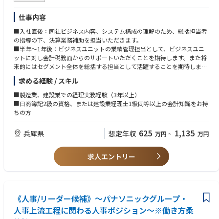
仕事内容
■入社直後：同社ビジネス内容、システム構成の理解のため、総括担当者
の指導の下、決算業務補助を担当いただきます。
■半年～1年後：ビジネスユニットの業績管理担当として、ビジネスユニ
ットに対し会計税務面からのサポートいただくことを期待します。また将
来的にはセグメント全体を総括する担当として活躍することを期待しま
す。
求める経験 / スキル
業務比率は、業績管理/FP&A（30%）、事業部決算（30%）、会計税務処
理検討（20%)、指導育成（20%)となります。
■製造業、建設業での経理実務経験（3年以上）
エンジニアリングセグメントの事業は、以下リンクをご参照ください。
■日商簿記2級の資格、または建設業経理士1級同等以上の会計知識をお持
https://www.kobelco.co.jp/products/engineering/
ちの方
625
1,135
兵庫県
想定年収
万円
~
万円
求人エントリー
《人事/リーダー候補》～パナソニックグループ・
人事上流工程に関わる人事ポジション～※働き方柔