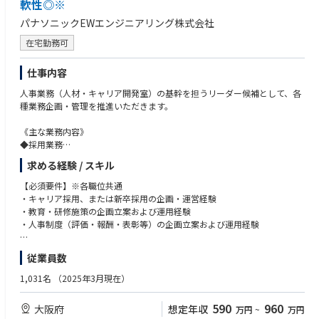
軟性◎※
パナソニックEWエンジニアリング株式会社
在宅勤務可
仕事内容
人事業務（人材・キャリア開発室）の基幹を担うリーダー候補として、各
種業務企画・管理を推進いただきます。
《主な業務内容》
◆採用業務
※キャリア採用（年間採用計画30名～50名程度）をメインに担当頂くこと
求める経験 / スキル
を想定しています。
ゆくゆくは、新卒採用（年間採用計画30名～35名程度）に携わっていた
【必須要件】※各職位共通
だく可能性もございます。
・キャリア採用、または新卒採用の企画・運営経験
・教育・研修施策の企画立案および運用経験
◆人材開発諸制度の企画・運用
・人事制度（評価・報酬・表彰等）の企画立案および運用経験
※パナソニックグループの人材育成方針をベースに、同社の事業特性に合
わせた人材開発施策の企画・運用を担います。
加えて、以下いずれか１つ以上当てはまる方
従業員数
階層別研修や専門技術研修、キャリア形成支援など幅広い施策を通じ
て、社員一人ひとりの成長と組織力向上を推進いただきます。
・人事部門におけるチームリーダー、プロジェクトリーダー、またはマネ
1,031名
（2025年3月現在）
グループ共通施策の活用だけでなく、事業成長を支える独自の育成制度
ジメント経験
づくりにも携わることができるため、
・課題を自ら発見し、論理的に整理したうえで改善提案や施策立案を行っ
590
960
大阪府
想定年収
万円
~
万円
「制度を運用するだけではなく、自ら企画・改善に関わりたい」という
た経験