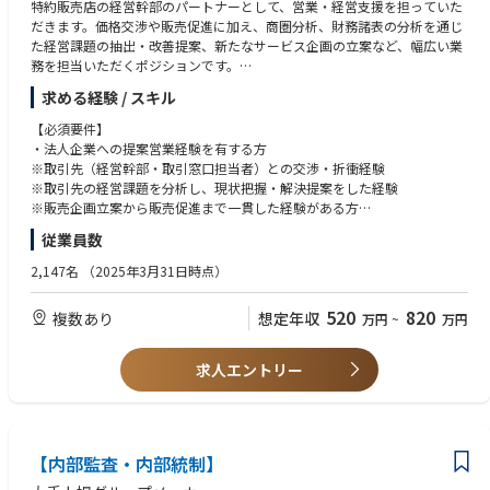
特約販売店の経営幹部のパートナーとして、営業・経営支援を担っていた
だきます。価格交渉や販売促進に加え、商圏分析、財務諸表の分析を通じ
た経営課題の抽出・改善提案、新たなサービス企画の立案など、幅広い業
務を担当いただくポジションです。
＜具体的には＞
求める経験 / スキル
• 特約販売店の経営幹部との関係構築、各種折衝
• 価格交渉、販売促進施策の企画・提案
【必須要件】
• 商圏分析や市場動向を踏まえた販売戦略の立案
・法人企業への提案営業経験を有する方
• 財務諸表の分析を通じた経営課題の把握
※取引先（経営幹部・取引窓口担当者）との交渉・折衝経験
• 課題解決に向けた経営改善提案
※取引先の経営課題を分析し、現状把握・解決提案をした経験
• 継続的な成長に向けた伴走支援
※販売企画立案から販売促進まで一貫した経験がある方
・普通自動車免許（必須）
従業員数
■特徴・魅力：
※担当エリアへの訪問・出張が多く、車での移動が基本です。
このポジションは、単なる営業窓口ではなく、裁量権を持ち、特約販売店
2,147名
（2025年3月31日時点）
の経営パートナーとして事業成長に深く関われることが特徴です。経営幹
【歓迎要件】
部と直接向き合いながら、価格や販促だけでなく、商圏・財務・サービス
・自動車関連企業（部品や完成車含む）での就業経験（自動車関連への知
520
820
複数あり
想定年収
万円
~
万円
企画まで踏み込んで提案できるため、営業としての経験をより高い視座と
識・興味でも可）
専門性につなげ、特約販売店の成長とともに、自らの成長を実感すること
・財務諸表等から取引先の経営状況を正しく把握できる方
ができます。
求人エントリー
また、机上の分析にとどまらず、現場での対話と実行支援まで一貫して担
うため、自らの提案が事業の成長に直結する手応えを得られます。法人営
業経験を活かしながら、経営視点や財務知識を武器に、より付加価値の高
いキャリアを築きたい方に適したポジションです。
【内部監査・内部統制】
■キャリアパス：