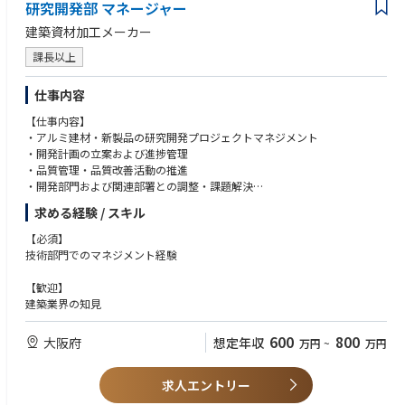
研究開発部 マネージャー
建築資材加工メーカー
課長以上
仕事内容
【仕事内容】
・アルミ建材・新製品の研究開発プロジェクトマネジメント
・開発計画の立案および進捗管理
・品質管理・品質改善活動の推進
・開発部門および関連部署との調整・課題解決
・製品化に向けたスケジュール、コスト、品質の総合管理
求める経験 / スキル
【必須】
技術部門でのマネジメント経験
【歓迎】
建築業界の知見
600
800
大阪府
想定年収
万円
~
万円
求人エントリー