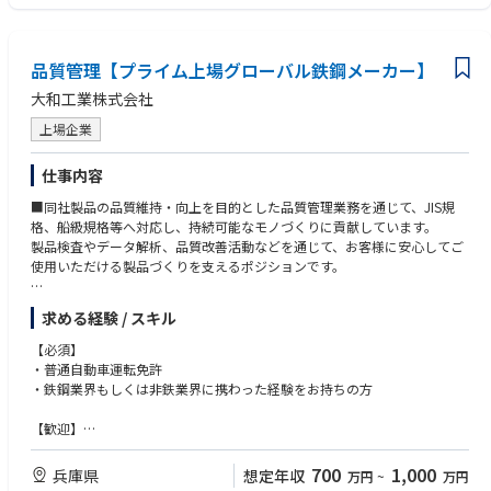
品質管理【プライム上場グローバル鉄鋼メーカー】
大和工業株式会社
上場企業
仕事内容
■同社製品の品質維持・向上を目的とした品質管理業務を通じて、JIS規
格、船級規格等へ対応し、持続可能なモノづくりに貢献しています。
製品検査やデータ解析、品質改善活動などを通じて、お客様に安心してご
使用いただける製品づくりを支えるポジションです。
◆具体的な仕事内容
求める経験 / スキル
・製品・原材料の品質検査（外観検査、寸法測定、機能検査など）
・検査データの記録・分析および品質トレンドの把握
【必須】
・不具合発生時の原因究明（調査・解析）
・普通自動車運転免許
・不具合の再発防止策の立案および改善
・鉄鋼業界もしくは非鉄業界に携わった経験をお持ちの方
・製造部門との連携による品質向上、改善への取り組み推進
・社内規格、作業手順書の更新・監修
【歓迎】
・顧客からの品質問い合わせ対応（報告書作成、改善説明など）
・製造業での品質管理の業務経験
・監査対応（JIS、ISO、内部監査など）
・超音波深傷資格をお持ちの方
700
1,000
兵庫県
想定年収
万円
~
万円
・社内改善活動事務局業務
・JIS/ISO/船級規格等の認証・管理業務経験