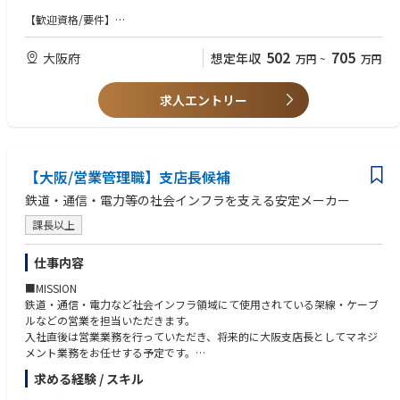
い、お客様にとって最適なリサイクル方法を提案します。
【歓迎資格/要件】
当社営業の役割は単なる買取営業ではありません。お客様が不要と考えて
製造メーカーに対する法人営業の経験
いる廃棄物の中から新たな価値を見出し、資源として再生することで、お
502
705
大阪府
想定年収
万円
~
万円
客様の収益改善や環境負荷低減に貢献します。
また、営業・分析・製造が一体となって案件を進めるため、顧客折衝力だ
けでなく、素材・化学・資源循環に関する知識も身につきます。社内外の
求人エントリー
関係者と連携しながら課題解決を行う提案型営業として、専門性を高めな
がら成長できる環境です。
半導体や電子部品産業を支える資源循環ビジネスの最前線で、西日本市場
の拡大と会社の成長を担うポジションです。
【大阪/営業管理職】支店長候補
■充実した教育体制
鉄道・通信・電力等の社会インフラを支える安定メーカー
当社では、個人のセンスや経験だけに頼るのではなく、営業組織全体で再
現性のある営業力の向上に取り組んでいます。
課長以上
貴金属リサイクル営業だけでなく、非鉄金属商材やシステム商材など他業
界の営業手法も学べる勉強会を毎週1回（1時間）実施しています。本社
仕事内容
（福島）を中心に開催し、大阪・九州拠点のメンバーもWEBで参加してい
■MISSION
ます。リアルタイムで参加できない場合でも研修内容は録画・アーカイブ
鉄道・通信・電力など社会インフラ領域にて使用されている架線・ケーブ
化されており、後日オンデマンドで学習することが可能です。拠点やスケ
ルなどの営業を担当いただきます。
ジュールの制約に関わらず、継続的に知識や営業スキルを習得できる環境
入社直後は営業業務を行っていただき、将来的に大阪支店長としてマネジ
を整えています。
メント業務をお任せする予定です。
また、スキルマップや営業マニュアルの整備を進めており、業界未経験の
方でも迷うことなく成長できる体制を構築しています。
求める経験 / スキル
■業務内容
将来的には、既存の貴金属リサイクル営業として経験や顧客基盤を築きな