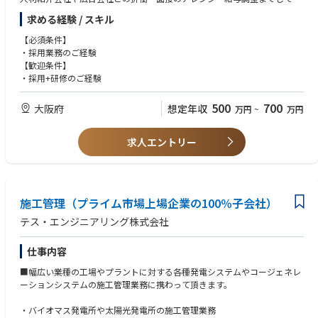
ただきます。
2.継続的なスキルアップ支援
求める経験 / スキル
面接は現場責任者が対応することが多いですが、本社と楠田金属の面接を
独り立ち後も、毎週のアップデートを欠かしません。
ご対応いただきます。
【必須条件】
週次勉強会（毎週月曜・1時間）： 全営業担当が参加。営業の基礎、財務
（グループ合計、年間40名程度の採用人数です。）
・採用業務のご経験
知識といった専門知識を体系的に学びます。
遠隔地に関しては、オンラインでの実施です。
【歓迎条件】
オンデマンド学習： 研修はすべて録画。過去のアーカイブもいつでも視聴
◆社員育成、研修の企画～運営
・採用+研修のご経験
可能なため、苦手分野の克服や復習に活用できます。
※業務の状況によって、人事制度の構築にも関わっていただきます。
3.未経験・異業種からの挑戦も歓迎！
500
700
大阪府
想定年収
万円
~
万円
各部門と連携を取ることで、現状どういった能力を持った人材がいるの
組織全体で営業プロセスの習得をサポートする体制を整えています。製造
か、今後どういった人材が必要なのか、すり合わせを行っていきます。
業の経験がなくても、技術理解を深めながら着実に成長できます。
経営方針を採用に落とし込んで、人材採用・育成をしていただき、社長と
求人エントリー
近い距離で会社の成長を一緒に考えていくポジションです。
【過去の中途入社者の経験業界例】
不動産、金融、通信など、異業種出身のメンバーが多数活躍中！
「営業として一生モノのスキルを身につけたい」という意欲を重視しま
す。
施工管理（プライム市場上場企業の100％子会社）
■働き方（出張や転勤）
テス・エンジニアリング株式会社
大阪営業所勤務の営業は東海～中国のお客様を中心に担当しており、エリ
アで担当顧客を分けています。1週間単位でのイメージとすると、月曜と
仕事内容
金曜は社内にて打合せや事務処理を行い、火~木曜に顧客訪問を計画して
いるメンバーが多いです。日帰りもあれば1泊／連泊もございます。そん
■幅広い業種の工場やプラントに対する各種発電システムやコージェネレ
な1週間が月間で少なくて2回、多いと毎週というイメージです。
ーションシステムの施工管理業務に携わって頂きます。
転勤に関しては、将来的に管理職になる前の段階、もしくは管理職になっ
てから福島もしくは福岡に数年間転勤になる可能性がございます。これは
・バイオマス発電所や太陽光発電所の施工管理業務