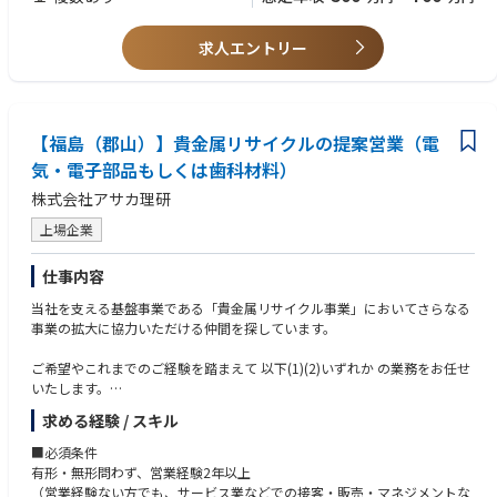
求人エントリー
【福島（郡山）】貴金属リサイクルの提案営業（電
気・電子部品もしくは歯科材料）
株式会社アサカ理研
上場企業
仕事内容
当社を支える基盤事業である「貴金属リサイクル事業」においてさらなる
事業の拡大に協力いただける仲間を探しています。
ご希望やこれまでのご経験を踏まえて 以下(1)(2)いずれか の業務をお任せ
いたします。
営業スタイルの「型化」やプロセス「仕組化」を通じて自走しながら成果
求める経験 / スキル
創出できる組織づくりにも取り組んでおり、組織内の営業力向上にも直接
携わることができます。
■必須条件
有形・無形問わず、営業経験2年以上
(1)歯科業界向け貴金属リサイクル材の買い取り代理店営業（マネジメント
（営業経験ない方でも、サービス業などでの接客・販売・マネジメントな