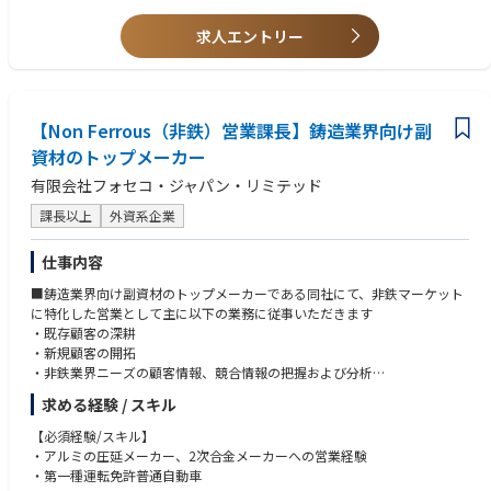
・クレーム対応、製造指示等の品質保証活動全般
・AI全般の業務経験
求人エントリー
・顧客への営業活動、クレーム対応経験
■ポジションの魅力
・品質改善を主体的に推進できる環境
不具合の原因解析から改善策の立案・実行まで一貫して携わり、自らのア
イデアを品質向上に活かせます。
【Non Ferrous（非鉄）営業課長】鋳造業界向け副
・新しい技術に挑戦できる職場
設備投資や改善活動に積極的で、新たな検査手法や技術の導入にもチャレ
資材のトップメーカー
ンジできる環境が整っています。
有限会社フォセコ・ジャパン・リミテッド
・品質保証の専門性を高め、キャリアアップを実現
ISO対応や監査対応など、品質保証に必要な専門知識・スキルを体系的に
課長以上
外資系企業
身につけながら、将来的なキャリアアップを目指せます。
仕事内容
■鋳造業界向け副資材のトップメーカーである同社にて、非鉄マーケット
に特化した営業として主に以下の業務に従事いただきます
・既存顧客の深耕
・新規顧客の開拓
・非鉄業界ニーズの顧客情報、競合情報の把握および分析
求める経験 / スキル
【顧客】
・非鉄金属の圧延メーカー、2次合金メーカー
【必須経験/スキル】
・アルミの圧延メーカー、2次合金メーカーへの営業経験
【取り扱い商品】
・第一種運転免許普通自動車
・副資材製品、特にフラックス