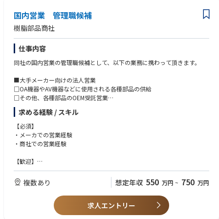
国内営業 管理職候補
樹脂部品商社
仕事内容
同社の国内営業の管理職候補として、以下の業務に携わって頂きます。
■大手メーカー向けの法人営業
□OA機器やAV機器などに使用される各種部品の供給
□その他、各種部品のOEM受託営業
□新製品の企画・提案
求める経験 / スキル
□自社工場・提携先工場への発注・管理・納品に至るまで
【必須】
【取扱部品】
・メーカでの営業経験
放熱シート、防振ゴム、両面テープ、ウレタンスポンジ、植毛シート、メ
・商社での営業経験
ッシュ、不織布、吸水シート、吸水スポンジ、遮光シート、拡散シート、
光拡散シート、除電シート、静電シート、電磁波シート、水没検知シー
【歓迎】
ト、マグネットラバー、コルク、ガスケット他
・成形部品を扱う商社、製造メーカでの営業経験をお持ちの方
・マネジメント経験
550
750
複数あり
想定年収
万円
~
万円
【供給部品の最終製品】
複写機・プリンターなどのOA機器/家庭ゲーム機用リモコンカバー/DVDプ
【資格】
レイヤー/デジタルカメラなどのAV機器/ATM・紙幣両替機等の金融機器の
求人エントリー
・普通自動車免許(第一種)
機能部品並びに外観部品