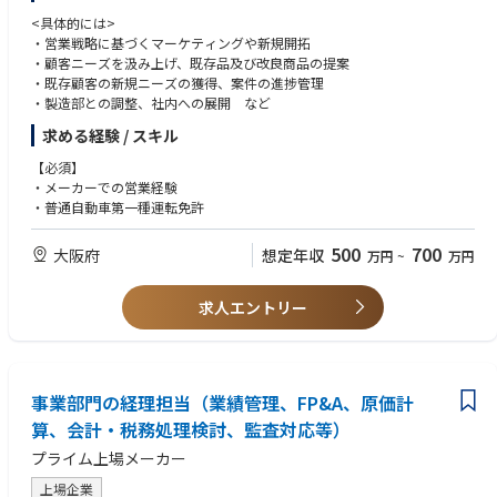
<具体的には>
・営業戦略に基づくマーケティングや新規開拓
・顧客ニーズを汲み上げ、既存品及び改良商品の提案
・既存顧客の新規ニーズの獲得、案件の進捗管理
・製造部との調整、社内への展開 など
求める経験 / スキル
【必須】
・メーカーでの営業経験
・普通自動車第一種運転免許
500
700
大阪府
想定年収
万円
~
万円
求人エントリー
事業部門の経理担当（業績管理、FP&A、原価計
算、会計・税務処理検討、監査対応等）
プライム上場メーカー
上場企業