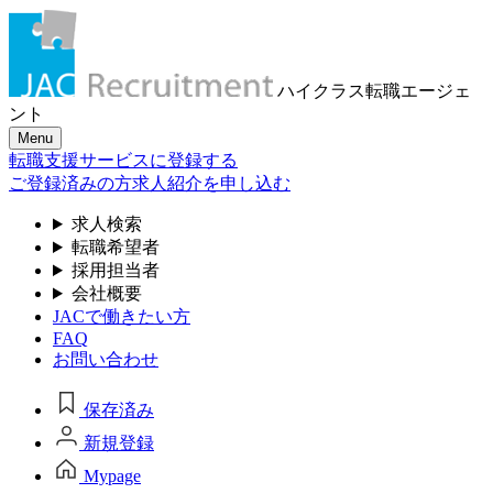
ハイクラス転職
エージェ
ント
Menu
転職支援サービスに登録する
ご登録済みの方
求人紹介を申し込む
求人検索
転職希望者
採用担当者
会社概要
JACで働きたい方
FAQ
お問い合わせ
保存済み
新規登録
Mypage