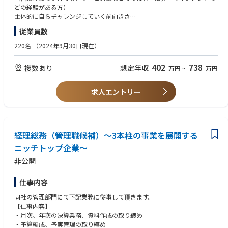
型）
どの経験がある方）
・顧客：歯科代理店（歯科医院に対し、歯科医療機器の提案や導入後のフ
主体的に自らチャレンジしていく前向きさ
ォローを行う販売会社のこと）
普通自動車運転免許
従業員数
・内容：歯科金属のスクラップを歯科医院から回収（買い取り）いただき
■歓迎条件
ます。
後輩や部下の指導経験、将来的なマネージャーへの意欲
220名
（2024年9月30日現在）
(２)電気・電子部品メーカーに対する貴金属リサイクルの提案営業（コン
402
738
複数あり
想定年収
万円
~
万円
サルティング型）
・顧客：電気・電子部品メーカー・半導体メーカー等
・内容：上記メーカーの工程内廃棄品などの"スクラップ"のサンプルをお
求人エントリー
預かりし、社内の製造・分析部門と連携して見積を作成し、買取提案を行
います。
※働き方（出張や転勤）
本社勤務の営業は北海道から関東近辺のお客様を中心に担当しており、エ
経理総務（管理職候補）～3本柱の事業を展開する
リアで担当顧客を分けています。
ニッチトップ企業～
1週間単位でのイメージとすると、月曜と金曜は社内にて打合せや事務処
非公開
理を行い、火~木曜に顧客訪問を計画しているメンバーが多いです。
日帰りもあれば1泊／連泊もございます。
そんな1週間が月間で少なくて2回、多いと毎週というイメージです。
仕事内容
同社の管理部門にて下記業務に従事して頂きます。
転勤に関しては、本営業ポジションについては「有り」という認識をお持
【仕事内容】
ちいただきたく思います。
・月次、年次の決算業務、資料作成の取り纏め
将来的に管理職になる前の段階、もしくは管理職になってから大阪もしく
・予算編成、予実管理の取り纏め
は福岡に数年間転勤になる可能性がございます。