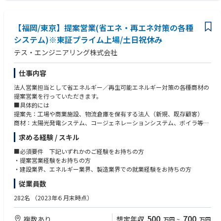
人員：28名(男性26名、女性2名)
年齢：20代2名、30代3名、40代4名、50代14名、60代以上5名
キャリア入社比率：約4割
【福岡/東京】提案営業(省エネ・再エネ対策の各種
システム)※東証プライム上場/土日祝休み
テス・エンジニアリング株式会社
仕事内容
法人営業担当として省エネルギー／再生可能エネルギー対策の各種商材の
提案営業を行っていただきます。
■具体的には
提案先：工場や商業施設、物流倉庫を保有する法人（新規、既存顧客）
商材：太陽光発電システム、コージェネレーションシステム、ボイラ等
受注金額：数千万～数億円。（受注金額が大きいため、提案から受注まで
求める経験 / スキル
半年～2年ほどかかります。）
新規顧客は提携の金融機関や商社、リース会社からの紹介もございます。
■必須要件 下記いずれかのご経験をお持ちの方
※出張が発生いたします。（基本的には日帰り）
・提案営業経験をお持ちの方
※ご希望に合わせて勤務地をご選択いただけます。
・建設業界、エネルギー業界、製造業界での就業経験をお持ちの方
従業員数
282名
（2023年６月末時点）
500
700
複数あり
想定年収
万円
~
万円