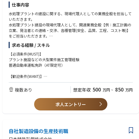
エネルギー改善に向けたあらゆる設備を提案、施工する事業です。
仕事内容
エネルギー安定供給にも貢献し、お客様からは無くてはならないシステ
水処理プラントの建設に関する、現場代理人としての業務全般を担当して
ムとして評価いただいています。
いただきます。
コージェネレーションシステムは設立来1,400基以上導入
水処理プラント建設の現場代理人として、関連業務全般【例：施工計画の
立案、発注者との連絡・交渉、各種管理(安全、品質、工程、コスト等)】
実績一覧：https://www.tess-eng.co.jp/case/
をご担当いただきます。
求める経験 / スキル
本ポジションのミッションは、発注者・社内の関連部署・協力会社と連携
を図り、案件全体に対してQCDSのバランスを取りながら客先の満足でき
【必須条件(MUST)】
る設備を完成させ、納入業務を行うことです。
プラント施設などの大型案件施工管理経験
普通自動車運転免許（AT限定可）
■具体的な業務
【見積・受注業務】
【歓迎条件(WANT)】
・仮設計画
・水処理プラント（上下水処理場、排水処理プラント等） 大型工事 関連
・業者見積内容確認
の現場代理人経験
500
850
複数あり
想定年収
万円
~
万円
・監理技術者（ 機械器具設置工事 ）有資格者
【着工前】
・1級 管工事 施工管理技士
・現地調査
求人エントリー
・1級 土木 施工管理技士
・工事計画：工事基本計画、仮設計画、搬入計画の作成
・工事経歴書を提出できる方（体裁不問、コリンズは尚可）
・工事手配：施工業者引合、業者見積査定→業者決定
・工事に係る各種届出書の作成、提出
・祭事計画
自社製造設備の生産技術職
【施工中】