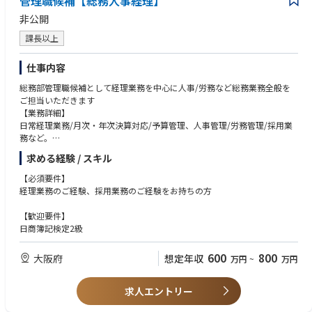
管理職候補【総務人事経理】
非公開
・担当案件：官公庁案件及び民間案件
・設備内容：ポンプ、破砕機、汚泥掻寄機、撹拌機、脱水機、分離器、沈
課長以上
殿槽など
・案件規模：1億円～5億円
仕事内容
・工期：3ヶ月～2年半
・実行予算まで担当いただきます。
総務部管理職候補として経理業務を中心に人事/労務など総務業務全般を
・PC、スマートフォン、作業着は会社から貸与いたします。
ご担当いただきます
【業務詳細】
►出張
日常経理業務/月次・年次決算対応/予算管理、人事管理/労務管理/採用業
期間：日帰り～最長1年半(出張期間中、一時帰宅は可能です)
務など。
場所：
【ポジションの魅力】
求める経験 / スキル
東京地区：東日本中心(北海道～甲信越・静岡)
経営基盤を下支えする立場として深く会社経営に参画することが可能で
大阪地区：西日本中心(北陸/東海～九州)
す。
【必須要件】
創業80周年を迎える老舗金属加工メーカーの安定した事業基盤で総務/経
経理業務のご経験、採用業務のご経験をお持ちの方
►残業 10時間/月 程度
理/人事キャリアを深めることが可能です。
►変更の範囲 会社の定める業務
【歓迎要件】
日商簿記検定2級
【組織】
部署名：建設部 東京プラントＧ
600
800
大阪府
想定年収
人員：33名
万円
~
万円
年齢：20代以下4名、30代3名、40代5名、50代8名、60代以上13名
キャリア入社比率：約5割
求人エントリー
部署名：建設部 大阪プラントＧ