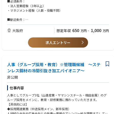
・担当顧客のご要望をヒアリング
がら、担当市場や商材の幅を広げていただきます。さらに、現在会社とし
■必須条件：
・素材を選定し具体的製品を提案
て注力しているリチウムイオン電池（LiB）再生事業の営業や事業開発な
・法人営業経験（3年以上）
・製造部門や外注先に製造を依頼
ど、新たな成長領域へ挑戦する機会もあります。営業としての専門性を高
・マネジメント経験（人数・役職不問）
・納期管理
めるだけでなく、事業づくりにも携わりながら、自身のキャリアを主体的
・営業部員のマネジメント
に広げていくことができます。
■歓迎条件：
◎お客様は主に既存取引先となります。
・インフラ／設備／製造業での営業経験
◎工事会社、資材調達会社、電材商社などが主な顧客となります。
1.入社後の1ヶ月～1年間の本社ステップアップ研修
・商社、装置メーカー、プラント業界での営業経験
650
1,000
大阪府
想定年収
万円
~
万円
まずは現場を知り、次に商談を知る。段階を追って着実にステップアップ
・顧客要望に応じたカスタマイズ製品の営業経験
■組織構成
していただきます。
大阪支店の営業部は約5名の組織です。
1ヶ月目：基礎知識と現場実習 ※本社：福島県郡山市にて実施
求人エントリー
■求める人物像
営業、技術、生産、物流、貿易、品質など、社内外の関係者と連携しなが
導入研修（2〜3日間）： 人事担当より会社概要や基本ルールをレクチャ
・不確実な状況でも、自ら考え行動できる方
らプロジェクトを推進します。
ー。
・関係者を巻き込みながら案件を前に進められる方
製造現場研修（最大3週間）： リサイクル工程を直接学びます。「自社の
・最後まで責任を持ってやり切れる方
サービスがどう作られるか」を肌で感じることで、自信を持って提案でき
・営業だけでなく、プロジェクト推進や組織づくりにも関心のある方
人事（グループ採用・教育）※管理職候補 ～ステ
る土台を作ります。
2〜3ヶ月目：同行研修
ンレス鋼材の冷間引抜き加工パイオニア～
先輩営業に同行し、各地のお客様を訪問。商談の流れや、現場で培った知
非公開
識をどう提案に活かすかを学びます。
4ヶ月目以降：独り立ち（担当顧客の割り当て）
自分のお客様を持ち、営業活動をスタート。先輩社員のサポートを受けな
仕事内容
がら、早期に一人前を目指せる体制です。
人事としてグループ3社（山進産業・ヤマシンスチール・楠田金属）のグ
※上記は標準的な育成スケジュールです。これまでの社会人経験・営業経
ループ採用をメインに、教育・研修業務に携わっていただきます。
験・業界経験や入社後の習熟度に応じて、研修内容・期間は柔軟に調整し
【具体的には】
ます。本社（福島県郡山市）での研修期間は最短1ヶ月から最長1年程度を
◆採用関連業務（中途採用メイン、新卒採用）
想定しており、無理なく着実に独り立ちできる体制を整えています。
人材紹介会社や広告会社との折衝～面接のアレンジ～給与調整までしてい