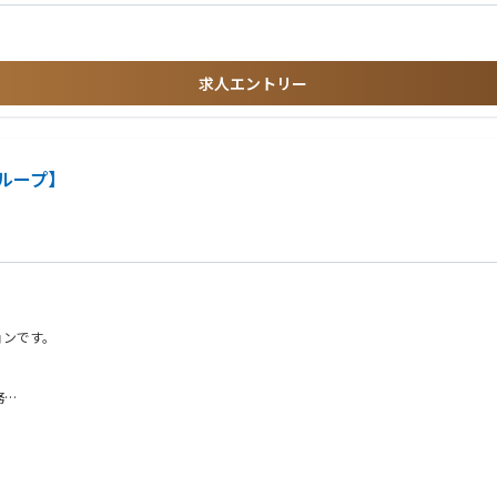
る方
求人エントリー
ループ】
ョンです。
務