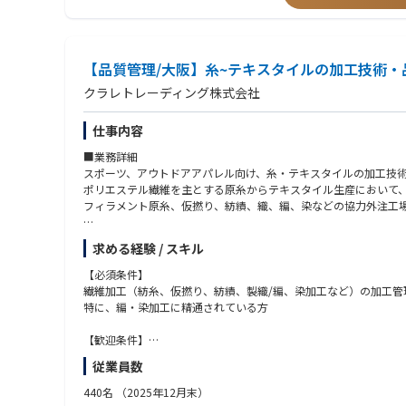
■規格・適合の知見
＜業務に関わる技術要素＞
・UL、CE、SEMI S2などの安全規格に適合した設計実務経験
■電源系・制御系ハードウェア
・EMC対策・ノイズ試験の評価・設計対策経験
・大電力受電・配電盤（三相200V/400V等）の回路設計
【品質管理/大阪】糸~テキスタイルの加工技術・品
・英語を使用することにアレルギーのない方（顧客との会話、メ
・マイクロ波発振電源（2.45GHz）、真空ポンプ、冷却水温調
・海外出張経験
クラレトレーディング株式会社
・制御盤／操作盤の設計（主回路・DC24V制御回路の設計、CA
・機器選定：真空機器（ゲージ・MFC等）、各種電源、センサー類
仕事内容
・安全インターロック回路（セーフティリレー、安全PLC等を用
■業務詳細
■ソフトウェア・制御
スポーツ、アウトドアアパレル向け、糸・テキスタイルの加工技
・PLC制御：各種PLC（キーエンス、他）による自動運転シーケ
ポリエステル繊維を主とする原糸からテキスタイル生産において
・PC-GUI：Visual Basic (.NET) を用いたPLC間ソケッ
フィラメント原糸、仮撚り、紡績、織、編、染などの協力外注工
・資産管理：Git / GitHub を用いたソースコードおよび設計デ
■出張
■安全規格・ノイズ対策
求める経験 / スキル
主に国内 3回前後/月。海外も可能性はあり。
・適合規格: UL（UL508A等）、CEマーキング（低電圧指令/EMC指令
【必須条件】
・EMC対策: ノイズフィルタ選定、接地（アース）設計、シール
■アイテム
繊維加工（紡糸、仮撚り、紡績、製織/編、染加工など）の加工管
Ｔシャツ、インナーやアウター、ボトムス等。スポーツ系の生地
特に、編・染加工に精通されている方
■トラブルシューティング
・実機での信号解析、テスター・モニタツールを用いたハード/ソ
【歓迎条件】
・業務上取り扱いソフト：Visual Studio、KV Studio、Github、Au
繊維製品品質管理士、技術士（繊維）
従業員数
【求める人物像】
440名
（2025年12月末）
自主性・協調性があり、責任感を持って粘り強く、堅実に業務に