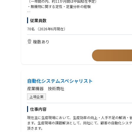
（一年間の内、約11か月間は中国駐在予定）
・3月～翌1月頃まで・・・中国駐在勤務
・無機物に関する定性・定量分析の経験
・1月下旬～2月頃まで・・・日本/神戸本社勤務
【尚可】
従業員数
・GC-MS、原子吸光光度計等の分析機器の取扱い経験があること
・分析関係の組織でマネジメント経験があること
70名
（2026年6月現在）
・以下いずれかの資格を保有していること
危険物取扱者
複数あり
有機溶剤作業主任者
作業環境測定士
自動化システムスペシャリスト
産業機器 技術商社
上場企業
仕事内容
現在主に生産現場において、生産効率の向上・人手不足の解消・
ます。生産現場の課題解決として、同社にて、顧客の自動化シス
頂きます。