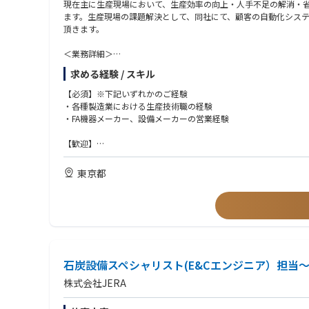
現在主に生産現場において、生産効率の向上・人手不足の解消・
ます。生産現場の課題解決として、同社にて、顧客の自動化シス
頂きます。
＜業務詳細＞
・顧客の自動化／省人化等の要求に対する現場確認及びヒアリン
求める経験 / スキル
・顧客ニーズに基づいた自動化／省人化等のプロジェクト要件定
・プロジェクトに応じた各種メーカー選定
【必須】※下記いずれかのご経験
・マテハンを中心とした・、ロボット、周辺機器全般の提案、拡
・各種製造業における生産技術職の経験
・FA機器メーカー、設備メーカーの営業経験
＜対象顧客＞
FA・自動車・半導体・電子・三品業界等、もの作りユーザー及び
【歓迎】
・協働ロボット／産業用ロボットの操作、教示の経験
・AGV、AMRの導入実績を有する方
東京都
・マテハン領域の知識、経験
石炭設備スペシャリスト(E&Cエンジニア）担当
株式会社JERA