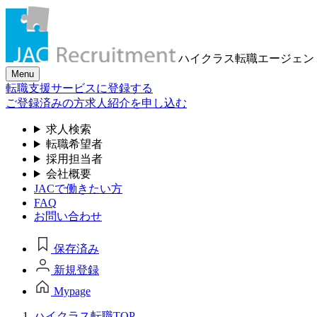
ハイクラス転職
エージェン
Menu
転職支援サービスに登録する
ご登録済みの方
求人紹介を申し込む
求人検索
転職希望者
採用担当者
会社概要
JACで働きたい方
FAQ
お問い合わせ
保存済み
新規登録
Mypage
ハイクラス転職TOP