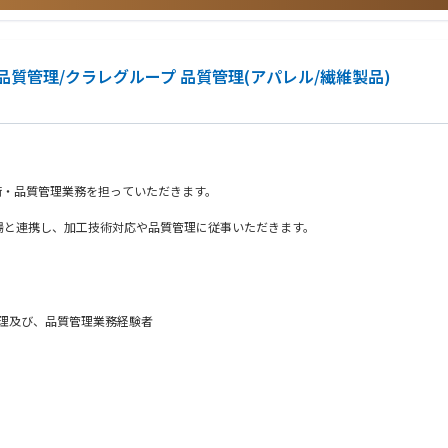
質管理/クラレグループ 品質管理(アパレル/繊維製品)
ール対応、ドキュメントの解読・作成等）
機器、ヒーター制御機器などに電力を分配する回路設計
Dによる回路図・機器間含む配線図・収納筐体の図面作成）
、PLC構成機器、データ収集機器
いた二重化回路設計）
術・品質管理業務を担っていただきます。
ンスを含むラダープログラム開発
、
ト通信、データ入力チェック、データ収集システム開発
場と連携し、加工技術対応や品質管理に従事いただきます。
ータのバージョン管理
/機械指令）、SEMI規格（SEMI S2/S8等）
ド処理、ノイズ評価・測定
理及び、品質管理業務経験者
生産が主。
フト両面からの原因究明
toCAD
取り組める方