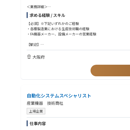
＜業務詳細＞
・顧客の自動化／省人化等の要求に対する現場確認及びヒアリン
求める経験 / スキル
・顧客ニーズに基づいた自動化／省人化等のプロジェクト要件定
・プロジェクトに応じた各種メーカー選定
【必須】※下記いずれかのご経験
・ロボット、マテハン、周辺機器全般の提案、拡販活動
・各種製造業における生産技術職の経験
・FA機器メーカー、設備メーカーの営業経験
＜対象顧客＞
FA・自動車・半導体・電子・三品業界等、もの作りユーザー及び
【歓迎】
・協働ロボット／産業用ロボットの操作、教示の経験
・AGV、AMRの導入実績を有する方
大阪府
・3DCADによる作図のご経験
自動化システムスペシャリスト
産業機器 技術商社
上場企業
仕事内容