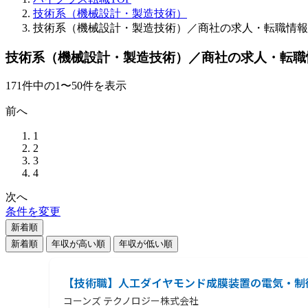
技術系（機械設計・製造技術）
技術系（機械設計・製造技術）／商社の求人・転職情報
技術系（機械設計・製造技術）／商社の求人・転職
171
件
中の
1
〜
50
件を表示
前へ
1
2
3
4
次へ
条件を変更
新着順
新着順
年収が高い順
年収が低い順
【技術職】人工ダイヤモンド成膜装置の電気・制
コーンズ テクノロジー株式会社