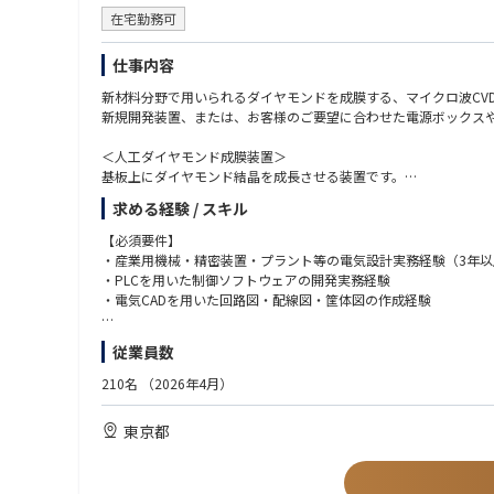
在宅勤務可
仕事内容
新材料分野で用いられるダイヤモンドを成膜する、マイクロ波CV
新規開発装置、または、お客様のご要望に合わせた電源ボックスや
＜人工ダイヤモンド成膜装置＞
基板上にダイヤモンド結晶を成長させる装置です。
近年は宝飾品だけでなく、半導体、放熱材料、量子センサー向け
求める経験 / スキル
＜主な業務内容＞
【必須要件】
■装置設計、立ち上げ
・産業用機械・精密装置・プラント等の電気設計実務経験（3年以
・マイクロ波CVD装置における電源系・制御系のハードウェア設
・PLCを用いた制御ソフトウェアの開発実務経験
・PLCおよびPCによる装置制御ソフトウェアの開発・コーディン
・電気CADを用いた回路図・配線図・筐体図の作成経験
・実機での動作確認、デバッグ、調整および各種評価テスト
【歓迎要件】
従業員数
■安全規格、品質対応
マイクロ波CVD装置そのものの経験がなくても、以下のいずれか
・海外安全規格（UL、CE、SEMI規格）に準拠した安全回路およ
■装置・高周波関連の知見
210名
（2026年4月）
・ノイズ対策（EMC/EMI）および耐ノイズ設計
・半導体製造装置、FPD製造装置、真空装置、熱処理炉などの設
・高周波（RF/マイクロ波）電源、高圧電源の取り扱い・設計経験
東京都
■社内、工場、顧客先での連携
・機械設計・プロセスエンジニアとの連携による装置仕様の策定
■制御ソフトの知見
・装置製造工場・顧客先工場での据付・立ち上げ調整サポート
・C#、C++等の高耐性言語によるPC制御・タッチパネルUI開発経
※出張が発生する場合がございます