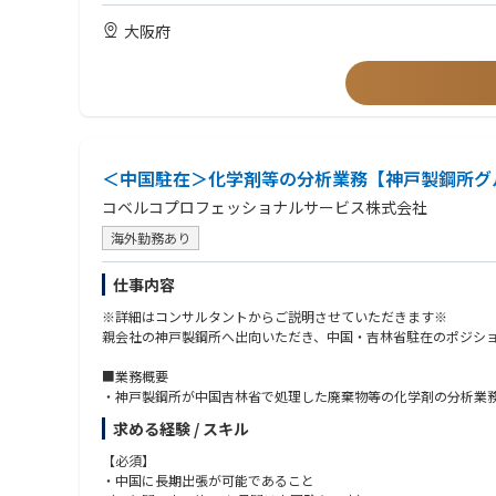
論理的思考力があり、適切な対応策を考えられ、業務を推進でき
大阪府
＜中国駐在＞化学剤等の分析業務【神戸製鋼所グ
コベルコプロフェッショナルサービス株式会社
海外勤務あり
仕事内容
※詳細はコンサルタントからご説明させていただきます※
親会社の神戸製鋼所へ出向いただき、中国・吉林省駐在のポジシ
■業務概要
・神戸製鋼所が中国吉林省で処理した廃棄物等の化学剤の分析業
・上記分析結果のデータ整理、精度管理
求める経験 / スキル
・上記分析に使用する機器のトラブル対応 等
【必須】
◎年間勤務スケジュール
・中国に長期出張が可能であること
下記の通り、約11か月は中国に駐在いただく予定です。