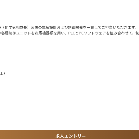
D（化学気相成長）装置の電気設計および制御開発を一貫してご担当いただきます。
各種制御ユニットを市販機器類を用い、PLCとPCソフトウェアを組み合わせて、
の製造にも利用されています。
上）
計（構想設計〜詳細設計）
グ
の経験があれば即戦力として活躍いただけます。
び機器設計
計経験
験
求人エントリー