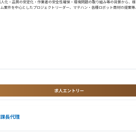
省人化・品質の安定化・作業者の安全性確保・環境問題の取り組み等の背景から、様
テム案件を中心としたプロジェクトリーダー、マテハン・各種ロボット商材の提案等
グ
義、管理
販活動
装置メーカー、セットメーカーなど多岐に渡る
求人エントリー
～課長代理