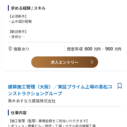
■登録分野
※バスクタージャパン㈱で採用後、グループ企業(子会社)である「Welch A
求める経験 / スキル
河川分野、砂防分野、ダム分野、鉄構分野、道路分野、港湾・海岸分野、
llyn 社」へ出向となります。
上下水道分野、送配電分野、水力発電分野、地熱分野、地質分野
【必須条件】
・土木設計経験
■ポジションの魅力
・勉強会や研究会、社外活動を積極的に進め、社員一人一人のスキル向上
【歓迎条件】
に努めています。
・技術士
・資格取得に向けて計画的サポート体制の充実を図っています。(技術士、
・RCCM
博士等)
・ビジネス対応可能な英語力
600
900
複数あり
想定年収
万円
~
万円
■就業環境
※仕事内容に記載の通り、土木設計の中の専門部門でご活躍頂ける環境が
・業務（仕事）は、プロジェクトごとにチームを組んで対応します。当面
求人エントリー
ございます。
はベテラン技術者の設計補助から始めてもらうことになります。勤務は主
に事務所内での作業となりますが、客先との打合せや現地調査等による出
張はございます。
建築施工管理（大阪）／東証プライム上場の髙松コ
ンストラクショングループ
青木あすなろ建設株式会社
仕事内容
【施⼯管理（監理）業務全般をご担当いただきます】
1.オフィス・商業ビル・物流・⼯場・ホテル総合建築⼯事