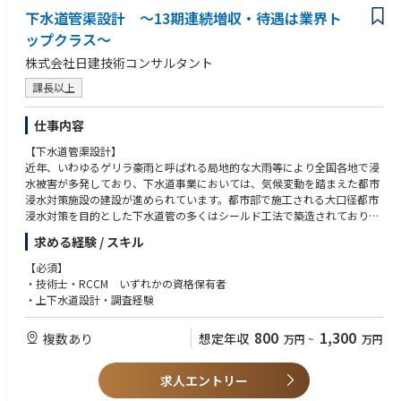
下水道管渠設計 ～13期連続増収・待遇は業界ト
ップクラス～
株式会社日建技術コンサルタント
課長以上
仕事内容
【下水道管渠設計】
近年、いわゆるゲリラ豪雨と呼ばれる局地的な大雨等により全国各地で浸
水被害が多発しており、下水道事業においては、気候変動を踏まえた都市
浸水対策施設の建設が進められています。都市部で施工される大口径都市
浸水対策を目的とした下水道管の多くはシールド工法で築造されており、
近年の地下利用状況に連動して大深度で計画される事が増えています。下
求める経験 / スキル
水道管渠工事は、一般的に大部分が市街地道路内での施工となるため、道
路交通や周辺環境等への影響、あるいは輻輳した地下埋設物道路橋基礎と
【必須】
の近接施工など、厳しい制約条件の中で行われています。そのことから、
・技術士・RCCM いずれかの資格保有者
経済性・施工性・維持管理性それぞれの観点を考え設計を行います。
・上下水道設計・調査経験
※中途採用募集要項という冊子を準備しておりますので、選考時にお渡し
800
1,300
複数あり
想定年収
万円
~
万円
させて頂きます。
求人エントリー