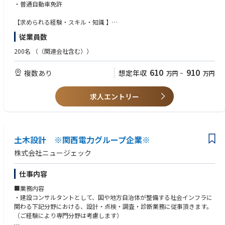
■代理店との関係構築・管理・販売施策の推進
・普通自動車免許
・各エリアの代理店向け販売施策の立案（製品勉強会の実施、販売キャ
ンペーンや販促資料の提供など）
【求められる経験・スキル・知識 】
・各エリアの代理店と関係構築および販売戦略の共有。
・眼科領域の経験があれば尚可
従業員数
・交渉力、分析力、論理的思考力、課題抽出力、計画策定＆実行力
・各エリアの代理店と情報共有をし新規開業時へ提案を行う。
・コミュニケーションスキル、プレゼンテーションスキル
200名
（（関連会社含む））
・代理店の販売実績と活動状況の把握と管理
・分析力、計画策定・実行力、コミュニケーションスキル
・代理店営業担当との同行訪問及び案件フォロー
・エネルギッシュ且つ情熱的な方
610
910
複数あり
想定年収
万円
~
万円
■販売管理および社内連携業務
・販売案件管理、需要予測、在庫調整
求人エントリー
・Tech部門による顧客対応のサポート及びマーケティング部門との連携
による販促資料の情報提供
ーFront Line Care (FLC) 部門 ー
・Baxterの病院向けケア・ポートフォリオを担い、手術室から病棟に至る
土木設計 ※関西電力グループ企業※
まで医療従事者を支援します。
株式会社ニュージェック
・患者モニタリングシステム、心臓診断機器、身体診察・診断ツール、視
覚スクリーニング技術など、信頼性の高い製品群を取り扱っています。
仕事内容
・医療従事者が患者のベッドサイドで、安全かつ効率的なケアを提供でき
るよう支援する製品・ソリューションを提供します。
■業務内容
・建設コンサルタントとして、国や地方自治体が整備する社会インフラに
関わる下記分野における、設計・点検・調査・診断業務に従事頂きます。
【募集エリア】
（ご経験により専門分野は考慮します）
・関西～西日本エリア(出張あり)