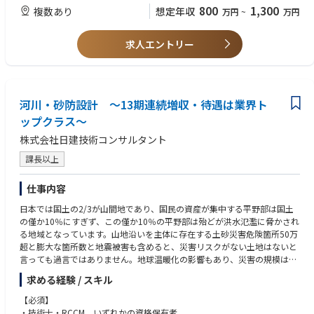
近年の地下利用状況に連動して大深度で計画される事が増えています。下
800
1,300
複数あり
想定年収
万円
~
万円
水道管渠工事は、一般的に大部分が市街地道路内での施工となるため、道
路交通や周辺環境等への影響、あるいは輻輳した地下埋設物道路橋基礎と
の近接施工など、厳しい制約条件の中で行われています。そのことから、
求人エントリー
経済性・施工性・維持管理性それぞれの観点を考え設計を行います。
【下水処理場・ポンプ場設計】
河川の水質環境保全のため、下水道計画から、下水処理場の新設設計、増
河川・砂防設計 ～13期連続増収・待遇は業界ト
設設計、長寿命化計画、ストックマネjメント計画、設備改築設計および耐
震補強設計を行います。また、経年劣化による設備の老朽化対策（設備改
ップクラス～
築設計）、耐震性能向上のための耐震補強設計、災害時等においても下水
株式会社日建技術コンサルタント
処理場の機能確保するための耐水化設計等を行い、持続可能な下水道処理
場に貢献します。
課長以上
※中途採用募集要項という冊子を準備しておりますので、選考時にお渡し
仕事内容
させて頂きます。
日本では国土の2/3が山間地であり、国民の資産が集中する平野部は国土
の僅か10％にすぎず、この僅か10％の平野部は殆どが洪水氾濫に脅かされ
る地域となっています。山地沿いを主体に存在する土砂災害危険箇所50万
超と膨大な箇所数と地震被害も含めると、災害リスクがない土地はないと
言っても過言ではありません。地球温暖化の影響もあり、災害の規模は年
をおって大きくなる一方で、これに対応すべく、災害リスクに対応する危
求める経験 / スキル
険箇所や警戒区域の設定とハザードマップ周知、避難体制の確立等のソフ
ト対策を併用し、減災を推進して頂きます。
【必須】
・技術士・RCCM いずれかの資格保有者