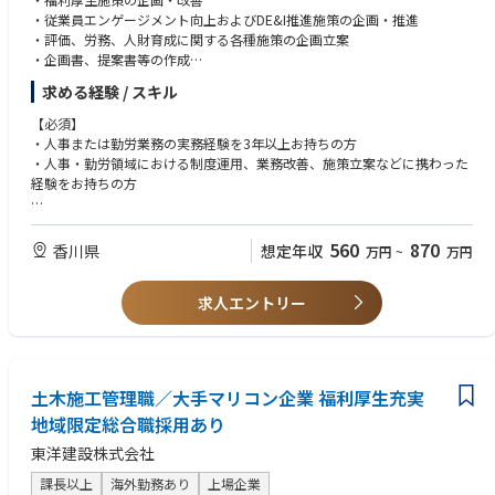
～北陸、中部エリア～（新潟県、富山県、石川県、福井県、岐阜県、静岡
・従業員エンゲージメント向上およびDE&I推進施策の企画・推進
県、愛知県、三重県）
・評価、労務、人財育成に関する各種施策の企画立案
・新潟県阿賀野市【第３種電気主任技術者】
・企画書、提案書等の作成
・富山県高岡市【第３種電気主任技術者】
・組織課題に対する改善提案および関係部門との調整
求める経験 / スキル
・石川県宝達志水町【第３種電気主任技術者】
・石川県能美市【第３種電気主任技術者】
【必須】
・石川県鳳珠郡穴水町【第２種電気主任技術者】
・人事または勤労業務の実務経験を3年以上お持ちの方
・石川県七尾市【第２種電気主任技術者】
・人事・勤労領域における制度運用、業務改善、施策立案などに携わった
・岐阜県高山市【第２種電気主任技術者】
経験をお持ちの方
・三重県伊勢市【第２種電気主任技術者】
・三重県四日市市【第２種電気主任技術者】
【歓迎】
・企画書や提案書などを用いた社内提案・説明経験をお持ちの方
560
870
香川県
想定年収
万円
~
万円
～近畿エリア～（滋賀県、京都府、大阪府、兵庫県、奈良県、和歌山県）
・事業所人事または・本社人事双方の経験をお持ちの方
・和歌山県和歌山市【第２種電気主任技術者】
・メーカーや工場における人事・勤労業務の経験をお持ちの方
・大阪府枚方市【第２種電気主任技術者】
求人エントリー
・大阪府吹田市【第２種電気主任技術者】
・和歌山県和歌山市【第２種電気主任技術者】
～中国、四国エリア～（鳥取県、島根県、岡山県、広島県、山口県、徳島
土木施工管理職／大手マリコン企業 福利厚生充実
県、香川県、愛媛県、高知県）
・広島県三次市【第２種電気主任技術者】
地域限定総合職採用あり
・山口県山口市【第２種電気主任技術者】
東洋建設株式会社
・山口県柳井市【第２種電気主任技術者】
課長以上
海外勤務あり
上場企業
～九州、沖縄エリア～（福岡県、佐賀県、長崎県、熊本県、大分県、宮崎