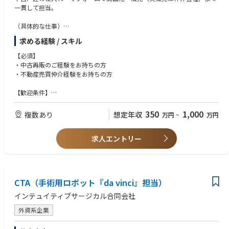
■効果測定とデータ分析
データ分析スキル（SQL / Mixpanel / Tableau等の利用経験）とクリエイ
一貫して担当。
パフォーマンス測定、ユーザー行動ログや調査結果の分析・振り返りを通
ティブな発想を併せ持つ方
して、継続的な改善を推進します。
UXデザインやUI設計に関する知識、またはプロジェクトマネジメント関連
（具体的な仕事）
の資格（PMP等）
・物件情報の収集
■ステークホルダーとのコミュニケーション
求める経験 / スキル
・物件の仕入れ・買取
開発、デザイン、カスタマーサクセス、カスタマーサポート、マーケティ
・リフォームの企画
【必須】
ングチームなど多様なチームとの連携を通じたプロジェクト推進を担いま
・価格設定
・中古再販のご経験をお持ちの方
す（同社では海外拠点にもデザインチーム、マーケティングチームのメン
・販売戦略の立案など
・不動産売買仲介経験をお持ちの方
バーが在籍しています）。
ユーザーやコミュニティとの対話（インタビュー、ユーザーフィードバッ
【歓迎条件】
ク）を通じたニーズの把握を進めます。
・宅地建物取引士をお持ちの方
350
1,000
複数あり
想定年収
万円
~
万円
求人エントリー
CTA（手術用ロボット『da vinci』担当）
インテュイティブサージカル合同会社
外資系企業