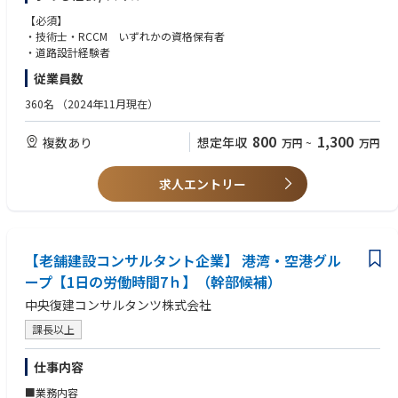
整備の提案。通学路の安全を確保する対策や自転車通行帯の整備など交通
事故対策の提案。
【必須】
２．防災・減災、国土強靭化の強力かつ継続的・安定的推進について
・技術士・RCCM いずれかの資格保有者
（１）災害に強い道路ネットワーク構築の加速化・深化を図るため、円
・道路設計経験者
滑な支援物資搬送等に不可欠な緊急輸送道路等における無電柱化や法面対
従業員数
策、発災後の迅速な復旧振興を支援する道の駅や公園等防災拠点の整備対
策をハード・ソフト両面からの提案。
360名
（2024年11月現在）
（２）安全・安心な道路空間整備、円滑な物流環境の整備、BIM/CIMに
よる生産性の向上の提案。
800
1,300
複数あり
想定年収
万円
~
万円
３．社会インフラの老朽化対策の推進について
予防保全型インフラメンテナンスへの本格転換に向けて老朽化対策の提
案。
求人エントリー
４．道路整備の推進について
（１）平常時・災害時を問わない安定的な輸送を確保するため、重要物
流道路及びその代替・補完路の追加指定を踏まえた整備・機能強化を踏ま
えた道路計画の提案。
（２）通学路の安全確保の観点から交通安全対策を充実させた道路整備
【老舗建設コンサルタント企業】 港湾・空港グル
の提案、安全で快適な自転車利用環境を創出した道路空間整備の提案。
ープ【1日の労働時間7ｈ】（幹部候補）
中央復建コンサルタンツ株式会社
※中途採用募集要項という冊子を準備しておりますので、選考時にお渡し
させて頂きます。
課長以上
仕事内容
■業務内容