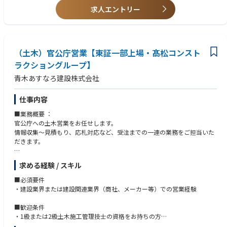
求人エントリー
（土木）官公庁営業【東証一部上場・髙松コンスト
ラクショングループ】
青木あすなろ建設株式会社
仕事内容
■業務概要︓
官公庁への土木営業をお任せします。
情報収集～⾒積もり、応札対応など、受注までの⼀連の業務をご担当いた
だきます。
◇⾒積/設計の打ち合わせ
求める経験 / スキル
設計部や⾒積部、⼯事部などと連携し、官公庁への提案、対応を⾏ってい
ただきます。
■必須要件
・建設業界または建設関連業界（商社、メーカー等）での営業経験
■業務の特徴︓
・1件当たり数億から数百億単位と⾦額の規模も⼤きく、街づくりという
■歓迎条件
スケールの⼤きな仕事となるので、出来上がった建物を⾒たときに⼤きな
・1級または2級土木施⼯管理技⼠の資格をお持ちの⽅
達成感があります。
・土木系学部、学科出⾝者