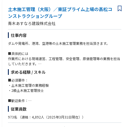
土木施工管理（大阪）／東証プライム上場の髙松コ
ンストラクショングループ
青木あすなろ建設株式会社
仕事内容
ダムや発電所、港湾、空港等の⼟⽊施⼯管理業務を担当頂きます。
■具体的には
作業所における現場運営、⼯程管理、安全管理、原価管理等の業務を担当
していただきます。
現場への直⾏・直帰が多いです。(現場付近に現場事務所を設置します）
求める経験 / スキル
担当する案件は、⾦額として億単位規模の⼤規模なものが多く、⼯期とし
て1〜2年のものが多いです。
■必須要件：
・土木施⼯管理の業務経験
・2級土木施⼯管理技⼠
■歓迎条件：
・1級土木施⼯管理技⼠
従業員数
973名
（連結：4,892人（2025年3月31日現在））