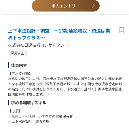
求人エントリー
上下水道設計・調査 ～13期連続増収・待遇は業
界トップクラス～
株式会社日建技術コンサルタント
課長以上
仕事内容
【下水道計画】
水防法の改正により、雨水出水浸水想定区域の指定対象の拡大に伴い必要
となる流域下水道区域（公共下水道区域）における雨水出水浸水想定区域
の指定に向けた検討を行うとともに、下水道法に基づく計画降雨浸水防止
区域図等を作成します。
求める経験 / スキル
【下水道管渠設計】
近年、いわゆるゲリラ豪雨と呼ばれる局地的な大雨等により全国各地で浸
【必須】
水被害が多発しており、下水道事業においては、気候変動を踏まえた都市
・技術士・RCCM いずれかの資格保有者
浸水対策施設の建設が進められています。都市部で施工される大口径都市
・上下水道設計・調査経験
浸水対策を目的とした下水道管の多くはシールド工法で築造されており、