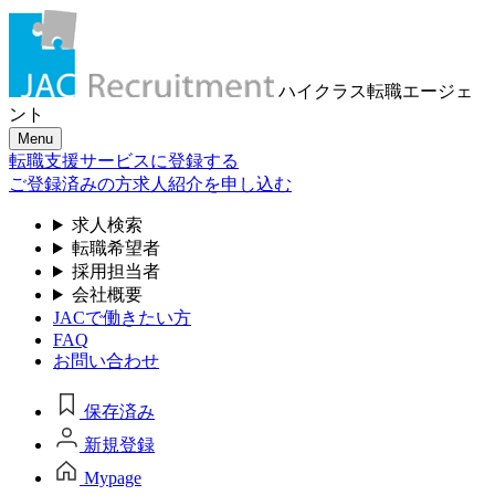
ハイクラス転職
エージェ
ント
Menu
転職支援サービスに登録する
ご登録済みの方
求人紹介を申し込む
求人検索
転職希望者
採用担当者
会社概要
JACで働きたい方
FAQ
お問い合わせ
保存済み
新規登録
Mypage