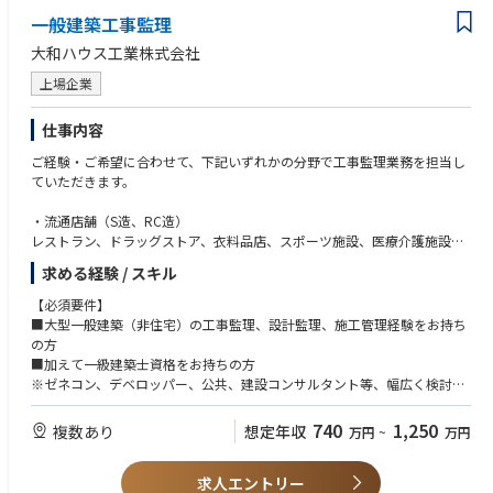
式の採用に繋がる営業活動、マーケティング活動のサポートやコーディネ
一般建築工事監理
ーションを行う。
大和ハウス工業株式会社
• 日報（営業・症例報告、営業活動の結果）や経費精算、社内オンライン
トレーニングや社内システムを使用した事務処理を行う。
上場企業
仕事内容
ご経験・ご希望に合わせて、下記いずれかの分野で工事監理業務を担当し
ていただきます。
・流通店舗（S造、RC造）
レストラン、ドラッグストア、衣料品店、スポーツ施設、医療介護施設な
ど
求める経験 / スキル
・建築（S造、RC造、SRC造）
商業施設※店舗・ショッピングセンター、物流施設、事業所・ショール
【必須要件】
ーム、学校、ホテル、テレビ局など法人、団体向けの事業用建物
■大型一般建築（非住宅）の工事監理、設計監理、施工管理経験をお持ち
の方
※就業制度について：同社は2021年4月よりコアタイム無しのフレックス
■加えて一級建築士資格をお持ちの方
タイム制度を導入しています。1ヶ月の内、規程の労働時間さえ勤務いた
※ゼネコン、デベロッパー、公共、建設コンサルタント等、幅広く検討
だければ出退勤時間は自由にご調整いただくことが可能です。
【歓迎要件】
740
1,250
複数あり
想定年収
万円
~
万円
■ゼネコンでの工事監理経験
求人エントリー