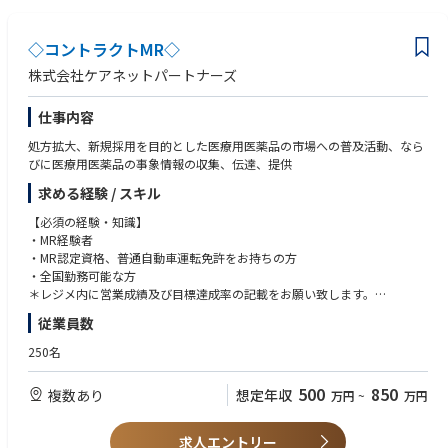
・埼玉県熊谷市【電気保安業務従事者】
・千葉県市原市【電気保安業務従事者】
・神奈川県厚木市【電気保安業務従事者】
◇コントラクトMR◇
【電気工事士ポジション】
株式会社ケアネットパートナーズ
～北海道、東北エリア～（青森県、岩手県、宮城県、秋田県、山形県、福
島県）
仕事内容
・宮城県鬼首【電気工事士】
・福島県白河市【電気工事士】
処方拡大、新規採用を目的とした医療用医薬品の市場への普及活動、なら
・福島県須賀川市【電気工事士】
びに医療用医薬品の事象情報の収集、伝達、提供
・福島県福島市【電気工事士】
求める経験 / スキル
～北陸、中部エリア～（新潟県、富山県、石川県、福井県、岐阜県、静岡
【必須の経験・知識】
県、愛知県、三重県）
・MR経験者
・富山県高岡市【電気工事士】
・MR認定資格、普通自動車運転免許をお持ちの方
・石川県宝達志水町【電気工事士】
・全国勤務可能な方
＊レジメ内に営業成績及び目標達成率の記載をお願い致します。
MR認定資格、運転免許証
従業員数
250名
500
850
複数あり
想定年収
万円
~
万円
求人エントリー