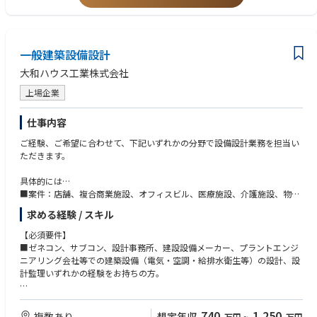
一般建築設備設計
大和ハウス工業株式会社
上場企業
仕事内容
ご経験、ご希望に合わせて、下記いずれかの分野で設備設計業務を担当い
ただきます。
具体的には…
■案件：店舗、複合商業施設、オフィスビル、医療施設、介護施設、物流
施設、工場、共同住宅、病院（100〜200床前後）、データセンターなど
求める経験 / スキル
（幅広い案件がございますので、ご経験とご希望に合わせて現場を配置い
ただけます。また、現在は工場・物流倉庫・病院等の案件が増えておりま
【必須要件】
すので、ご経験をお持ちの方には優先的に配置をする可能性がございま
■ゼネコン、サブコン、設計事務所、建設設備メーカー、プラントエンジ
す。）
ニアリング会社等での建築設備（電気・空調・給排水衛生等）の設計、設
■業務詳細：電気・給排水衛生・空調換気などの設備の商品選定、企画、
計監理いずれかの経験をお持ちの方。
設計を担当していただきます。
【歓迎要件】
※自社開発のBIMをご利用いただきます。
■食品工場、クリーンルーム、データセンターなどの特殊建築物経験をお
740
1,250
複数あり
想定年収
万円
~
万円