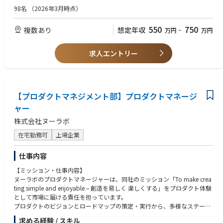
・普通自動車第1種免許保持 （ペーパードライバーではなく運転ができる
98名
（2026年3月時点）
方）
550
750
複数あり
想定年収
万円
~
万円
【尚可】
・クリティカルケア認定看護、呼吸器疾患看護認定看護の資格を有してい
る
求人エントリー
・ICUや救急部門、呼吸器内科病棟、RST等での実務経験を有している
・医療現場においてネーザルハイフロー療法に携わった経験を有している
・医療機器メーカーでの営業経験
・英語関連スキル
【プロダクトマネジメント部】プロダクトマネージ
・全国転勤可能な方 （但し、ご本人への打診なしに、いきなり転勤辞令
が出ることはありません）
ャー
株式会社ヌーラボ
在宅勤務可
上場企業
仕事内容
【ミッション・仕事内容】
ヌーラボのプロダクトマネージャーは、同社のミッション「To make crea
ting simple and enjoyable – 創造を易しく 楽しくする」をプロダクト体験
として市場に届ける責任を担っています。
プロダクトのビジョンとロードマップの策定・実行から、多様なステーク
ホルダーのハブとなり、リリース後の市場浸透施策まで、PdMとPMMの両
求める経験 / スキル