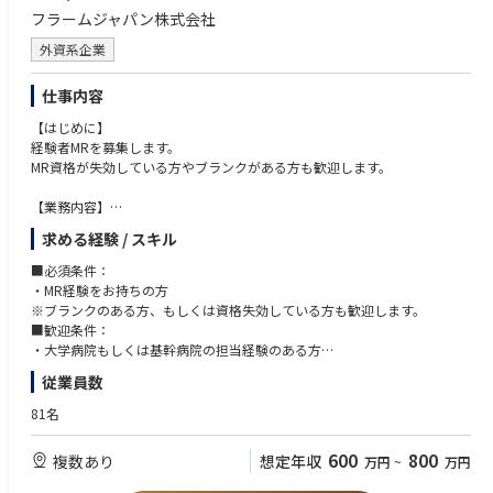
フラームジャパン株式会社
外資系企業
仕事内容
【はじめに】
経験者MRを募集します。
MR資格が失効している方やブランクがある方も歓迎します。
【業務内容】
MR業務全般（新薬投入時の営業サポート等）を担当します。
求める経験 / スキル
■新薬投入時のプロモーション
■既存品の市場拡大
■必須条件：
■病院市場攻略 等
・MR経験をお持ちの方
各製薬企業の戦略にしたがい、上記の業務に取り組み、しっかりとクライ
※ブランクのある方、もしくは資格失効している方も歓迎します。
アントとの信頼関係を築いていきます。
■歓迎条件：
・大学病院もしくは基幹病院の担当経験のある方
【CSO所属のMRとは】
・バイオ医薬品取り扱い経験者
従業員数
医薬品・医療機器メーカーなどから依頼を受け、クライアントの営業活動
を受託する企業のことです。
81名
CSOのMRとして働きながら、経験次第でメーカー側への転籍のチャンス
もございます。
600
800
複数あり
想定年収
万円
~
万円