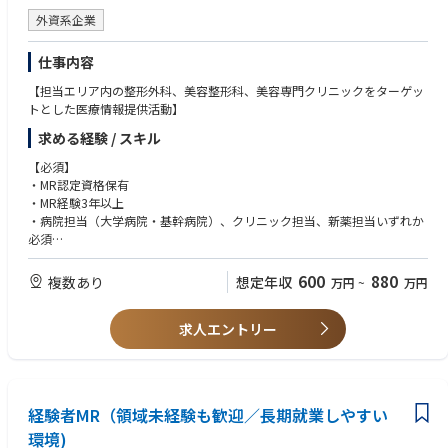
外資系企業
仕事内容
【担当エリア内の整形外科、美容整形科、美容専門クリニックをターゲッ
トとした医療情報提供活動】
求める経験 / スキル
【必須】
・MR認定資格保有
・MR経験3年以上
・病院担当（大学病院・基幹病院）、クリニック担当、新薬担当いずれか
必須
【優遇条件】
600
880
複数あり
想定年収
万円
~
万円
整形外科担当経験ある方
MR認定資格(必須),普通自動車免許(必須)
求人エントリー
経験者MR（領域未経験も歓迎／長期就業しやすい
環境)