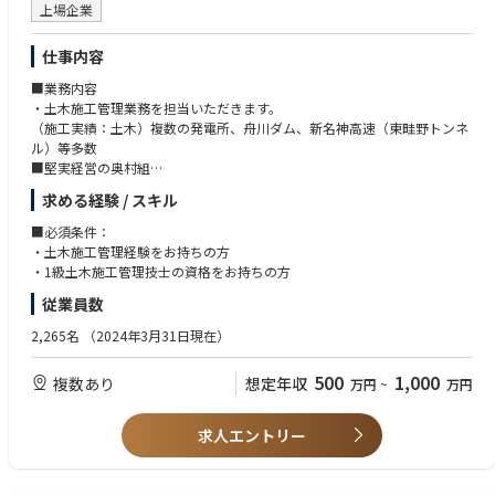
上場企業
仕事内容
■業務内容
・土木施工管理業務を担当いただきます。
（施工実績：土木）複数の発電所、舟川ダム、新名神高速（東畦野トンネ
ル）等多数
■堅実経営の奥村組
高い技術力と良好な財務体質が特徴です。
求める経験 / スキル
自己資本比率が50％もあり、キャッシュも潤沢。与信などに関する心配も
なく、業務に専念いただくことができます。
■必須条件：
また、長年業界で培った信用があるため、忙しくなった際も協力会社や人
・土木施工管理経験をお持ちの方
を集めることや部分最適な外注ができ、社員の過度な負担が減る
・1級土木施工管理技士の資格をお持ちの方
など
従業員数
※勤務地について
2,265名
（2024年3月31日現在）
初任地はご希望を考慮して決定されます。
また入社後は『地域総合職』『全国型総合職』での採用があります。
500
1,000
複数あり
想定年収
万円
~
万円
全国型総合職：全国・海外への転勤可能性あり。
地域総合職：勤務地を奥村組の各支社支店管轄地域内に限定した勤務が可
能です。
求人エントリー