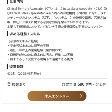
仕事内容
Clinical Territory Associate （CTA）は、Clinical Sales Associate （CSA）及
びClinical Sales Representative (CSR)への育成期間（2年間）となり、ダビ
ンチサージカルシステム（以下、「システム」）の技術や臨床、営業方法
等、弊社ビジネスに関する必要な知識を学んでいただきます。
主要な手術領域において、ダビンチ手術の技術面及び営業のエキスパート
となるためのトレーニングを受け、配属されたエリアでの営業活動を通し
求める経験 / スキル
てシステム導入後の稼働率を最大化するサポートを行います。
基本的な職務
【必須のスキルと経験】
• 医師や医療スタッフに対して、ダビンチ手術テクノロジートレーニング
・学士号以上または同等の学歴
パスウェイ（初症例を実施される前に修了いただくことが必須となるトレ
・最低３年以上の営業経験（業界問わず）
ーニングプログラム）とスキルアップ過程について説明する。
・目標達成のために自主的に考え、行動した実績
• 医師や医療スタッフに対して、オンサイトトレーニング（実機を使用し
・目まぐるしく変化する環境下で活躍できる能力
た研修）とドライトレーニング（システムのセッティング、理論、概要の
・誠実さ、素直さを兼ね備え、責任感を持った行動ができる方
従業員数
研修）を実施する。
・MS Office（Excel/Word/PPT）の基礎的な知識
• 担当施設全診療科のTR100トレーニング（ダビンチ執刀医が認定証取得
・日本語ネイティブ、もしくはN1相当レベル
400名
（2025年5月現在）
のために行うラボトレーニング）の練習を担当する。
・普通自動車運転免許
• 医師や医療スタッフに対して、製品のデモンストレーションやインサー
590
複数あり
想定年収
非公開
万円
~
ビス（製品の説明と実際にシステムを触りながら理解していただく）を主
【望ましいスキルと経験】
導する。
・英語力
• システムを使用した手術に立会い、製品の安全使用のためにサポートす
・医療業界、特に医療機器業界経験者
求人エントリー
る。
• 上記活動や手術室に対する営業活動、カスタマーサポートトレーニング
等を通じて、チームの四半期目標達成に貢献する。
• 上記の営業活動を通じて、エリアにおけるシステムの認知向上および術