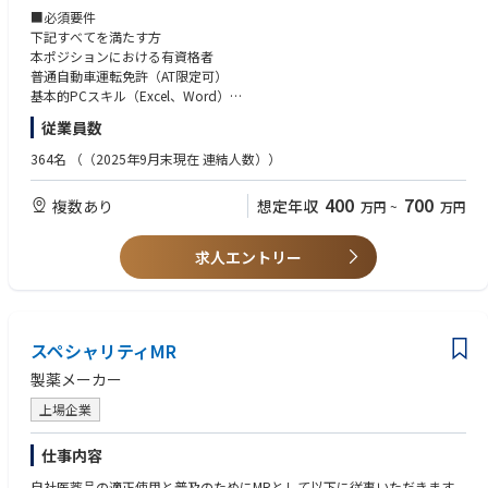
・北海道根室市【第２種電気主任技術者】
■必須要件
・青森県青森市【第２種電気主任技術者】
下記すべてを満たす方
・青森県野辺地町【第２種電気主任技術者】
本ポジションにおける有資格者
・青森県八戸市【第２種電気主任技術者】
普通自動車運転免許（AT限定可）
・岩手県一関市【第２種電気主任技術者】
基本的PCスキル（Excel、Word）
・岩手県一関市【第３種電気主任技術者】
※太陽光発電所での実務経験は不問です。
従業員数
・岩手県盛岡市【第２種電気主任技術者】
・宮城県柴田郡川崎町【第３種電気主任技術者】
364名
（（2025年9月末現在 連結人数））
・宮城県気仙沼市【第２種電気主任技術者】
・宮城県白石市【第２種電気主任技術者】
400
700
複数あり
想定年収
万円
~
万円
・宮城県白石市【第３種電気主任技術者】
・宮城県鬼首【第３種電気主任技術者】
・宮城県大崎市【第３種電気主任技術者】
求人エントリー
・秋田県由利本荘市【第２種電気主任技術者】
・山形県西置賜郡小国町（赤芝水力発電所）【第２種電気主任技術者】
・山形県米沢市（松川水力発電所）【第２種電気主任技術者】
・福島県南相馬市【第２種電気主任技術者】
・福島県南相馬市【第３種電気主任技術者】
スペシャリティMR
・福島県白河市【第２種電気主任技術者】
製薬メーカー
・福島県白河市【第３種電気主任技術者】
・福島県須賀川市【第３種電気主任技術者】
上場企業
・福島県福島市【第２種電気主任技術者】
・福島県福島市【第３種電気主任技術者】
仕事内容
・福島県いわき市【第２種電気主任技術者】
・福島県いわき市【第３種電気主任技術者】
自社医薬品の適正使用と普及のためにMRとして以下に従事いただきます。