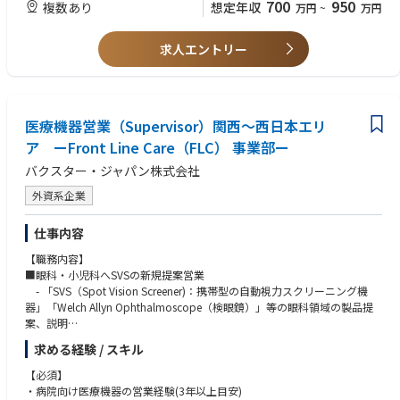
700
950
複数あり
想定年収
万円
~
万円
求人エントリー
医療機器営業（Supervisor）関西～西日本エリ
ア ーFront Line Care（FLC） 事業部ー
バクスター・ジャパン株式会社
外資系企業
仕事内容
【職務内容】
■眼科・小児科へSVSの新規提案営業
- 「SVS（Spot Vision Screener)：携帯型の自動視力スクリーニング機
器」「Welch Allyn Ophthalmoscope（検眼鏡）」等の眼科領域の製品提
案、説明
■病院、代理店への提案活動の製品説明、デモ実施
求める経験 / スキル
・ 導入の提案および導入後の取り扱い説明
・ 採用施設へのフォローアップ（臨床評価や課題の収集など）
【必須】
・病院向け医療機器の営業経験(3年以上目安)