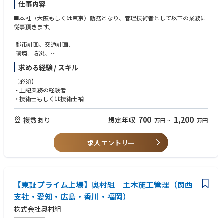
仕事内容
技術者が強みを生かして対応します。その結果、国交省から毎年業務表彰
を受賞しています。
■本社（大阪もしくは東京）勤務となり、管理技術者として以下の業務に
従事頂きます。
-都市計画、交通計画、
-環境、防災、
-鉄道、道路、港湾、河川・上下水道、橋梁、
求める経験 / スキル
-地下構造、山岳トンネル、建築、設備及び電気通信施設、構造物維持管
理、地盤、事業評価・社会的合意形成、補償、測量 等
【必須】
・上記業務の経験者
建設コンサルに関する業務を担当して頂きます。
・技術士もしくは技術士補
700
1,200
複数あり
想定年収
万円
~
万円
求人エントリー
【東証プライム上場】奥村組 土木施工管理（関西
支社・愛知・広島・香川・福岡）
株式会社奥村組