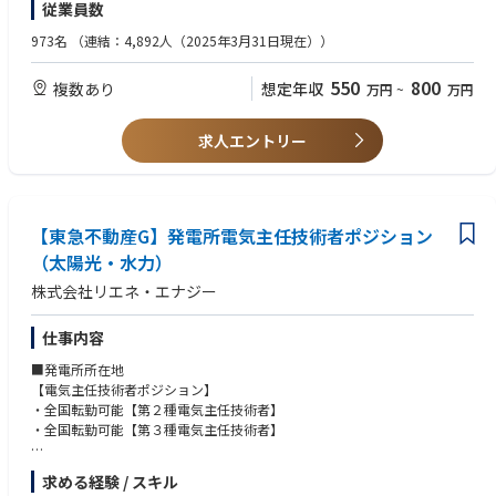
従業員数
・チーム単位で年間の⽬標数値が割り振られ、各営業社員が連携しながら
営業を⾏っております。
973名
（連結：4,892人（2025年3月31日現在））
・出張の機会がございます。
550
800
複数あり
想定年収
万円
~
万円
求人エントリー
【東急不動産G】発電所電気主任技術者ポジション
（太陽光・水力）
株式会社リエネ・エナジー
仕事内容
■発電所所在地
【電気主任技術者ポジション】
・全国転勤可能【第２種電気主任技術者】
・全国転勤可能【第３種電気主任技術者】
～北海道、東北エリア～（青森県、岩手県、宮城県、秋田県、山形県、福
求める経験 / スキル
島県）