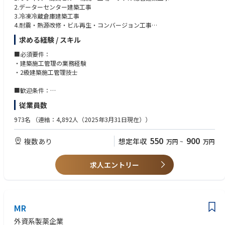
2.データーセンター建築⼯事
3.冷凍冷蔵倉庫建築⼯事
4.耐震・熱源改修・ビル再生・コンバージョン⼯事
求める経験 / スキル
■具体的には
作業所における現場運営、⼯程管理、安全管理、原価管理等の業務を担当
■必須要件：
していただきます。
・建築施⼯管理の業務経験
現場への直⾏～直帰が多いです。現場付近に現場事務所を設置します。
・2級建築施⼯管理技⼠
担当案件：数億単位規模の⼤規模なものが多いです。
⼯期：1〜2年が多いです。
■歓迎条件：
・1級建築施⼯管理技⼠
従業員数
◆◆◆ ここがポイント ◆◆◆
・施⼯計画、施⼯管理の本来の業務に特化できる新しい仕事の形を目指す
973名
（連結：4,892人（2025年3月31日現在））
ゼネコンです。
（書類・写真・施⼯図・請求書管理は、事務及びBPOが担当）
550
900
複数あり
想定年収
万円
~
万円
求人エントリー
MR
外資系製薬企業