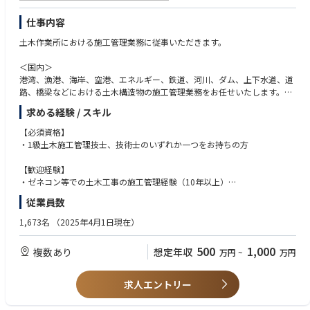
県、鹿児島県、沖縄県）
仕事内容
・福岡県久留米市【第２種電気主任技術者】
・福岡県久留米市【第３種電気主任技術者】
土木作業所における施工管理業務に従事いただきます。
・長崎県長崎市【第２種電気主任技術者】
・大分県別府市【第２種電気主任技術者】
＜国内＞
・大分県別府市【第３種電気主任技術者】
港湾、漁港、海岸、空港、エネルギー、鉄道、河川、ダム、上下水道、道
・宮崎県宮崎市【第２種電気主任技術者】
路、橋梁などにおける土木構造物の施工管理業務をお任せいたします。
・宮崎県宮崎市【第３種電気主任技術者】
工程管理、原価管理、安全管理、品質管理、環境管理、協力会社への指
求める経験 / スキル
・宮崎県高鍋町【第２種電気主任技術者】
示、近隣対応等 など
・宮崎県高鍋町【第３種電気主任技術者】
【必須資格】
・鹿児島県指宿市【第２種電気主任技術者】
＜海外＞
・1級土木施工管理技士、技術士のいずれか一つをお持ちの方
フィリピン営業所を拠点に、円借款・現地の政府から請負う海上工事にお
【保安業務従事者】※第3種電気主任技術者もしくは第2種電気主任技術者
いてプロジェクトマネージメントを担当いただきます。
【歓迎経験】
の資格をお持ちの方
建設コンサルタントや設計事務所、官公庁の担当者、また現地のサブコン
・ゼネコン等での土木工事の施工管理経験（10年以上）
～北海道、東北エリア～（青森県、岩手県、宮城県、秋田県、山形県、福
やローカルスタッフを取りまとめる業務をお任せいたします。
・陸上工事の経験（5年以上）：橋梁下部/道路/トンネル/河川治水/上下水
島県）
従業員数
※同社では海外工事に注力しておりますので、海外の大型プロジェクトに
道工事など
・青森県八戸市【電気保安業務従事者】
携われる環境を用意しております。
1,673名
（2025年4月1日現在）
・岩手県一関市【電気保安業務従事者】
・福島県南相馬市【電気保安業務従事者】
500
1,000
複数あり
想定年収
万円
~
万円
～関東エリア～（茨城県、栃木県、群馬県、埼玉県、千葉県、東京都、神
奈川県、山梨県、長野県）
求人エントリー
・茨城県行方市【電気保安業務従事者】
・栃木県宇都宮市【電気保安業務従事者】