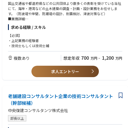
国土交通省や都道府県などの公共団体より数多くの表彰を受けている当社
にて、海岸・港湾などの土木建築の調査・計画・設計業務をお任せしま
す。（防波堤や岸壁、防潮堤の設計、耐震検討、津波対策など）
■業務詳細
・港湾計画、岸壁及び防波堤の新設設計、改良・補修設計、耐震・耐津波
求める経験 / スキル
性能照査
・海岸保全施設（護岸・堤防など）の新設設計、改良・補修設計、耐震・
【必須】
耐津波性能照査
・上記業務の経験者
・港湾・海岸保全施設の維持管理計画検討
・技術士もしくは技術士補
※具体的な内容は、ご経験とスキルを考慮し、面接で個別にご相談させて
頂きます
700
1,200
複数あり
想定年収
万円
~
万円
例）管理技術者として業務をまとめる、技術提案書を作成する、照査技術
者として品質チェックを行う、若手指導・技術的アドバイスを行う等。
■担当案件
求人エントリー
・年間150件ほどのプロジェクトが稼働
・1件あたり2～6人のチーム体制
⇒チームとしての仕事と若手の育成ができる環境!
・案件種別にもよりますが一人当たり2～3件程を同時並行で対応
老舗建設コンサルタント企業の技術コンサルタント
■他社建設コンサルタント企業との違い
・担当エリア：全国（事業所があるエリア限定での業務ではなく、全国に
（幹部候補）
ある業務の中で取り組みたい案件にチャレンジすることができます）
中央復建コンサルタンツ株式会社
・大手建設コンサルタントが受注する案件規模と遜色ない案件を担当でき
ます。
部長以上
・道路、橋梁、河川、港湾、砂防・防災、環境、都市計画、公園など幅広
い案件を受注しており、協働することがよくあります。その中で各分野の