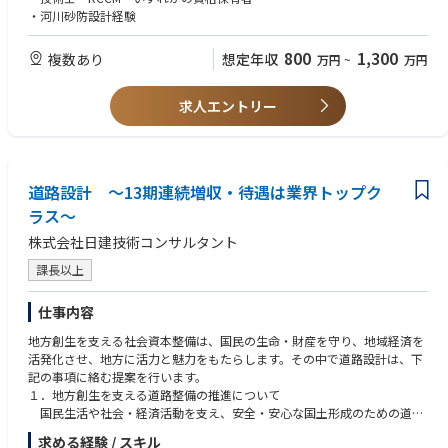
※中途採用募集要項という冊子を準備しておりますので、選考時にお渡し
・河川砂防設計経験
させて頂きます。
800
1,300
複数あり
想定年収
万円
~
万円
求人エントリー
道路設計 ～13期連続増収・待遇は業界トップク
ラス～
株式会社日建技術コンサルタント
課長以上
仕事内容
地方創生を支える社会資本整備は、国民の生命・財産を守り、地域経済を
活発化させ、地方に活力と魅力をもたらします。その中で道路設計は、下
記の事項に絡む提案を行います。
１．地方創生を支える道路整備の推進について
国民生活や社会・経済活動を支え、安全・安心な国土形成のための道路
ネットワークの整備。ミッシングリンクの解消、代替機能を発揮する道路
求める経験 / スキル