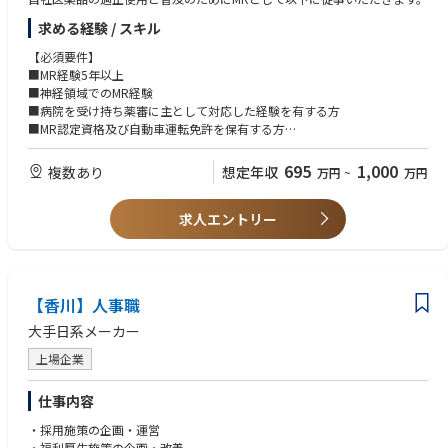
・福島県二本松市【第２種電気主任技術者】
求める経験 / スキル
・福島県楢葉町【第２種電気主任技術者】
【必須要件】
～関東エリア～（茨城県、栃木県、群馬県、埼玉県、千葉県、東京都、神
■MR経験5年以上
奈川県、山梨県、長野県）
■神経領域でのMR経験
・茨城県久慈郡【第３種電気主任技術者】
■病院を受け持ち薬審に主として対応した経験を有する方
・茨城県常陸太田市【第３種電気主任技術者】
■MR認定資格及び自動車運転免許を保有する方
・茨城県つくばみらい市【第２種電気主任技術者】
■将来的な転勤に対応可能な方
・茨城県美浦村【第２種電気主任技術者】
695
1,000
複数あり
想定年収
万円
~
万円
・茨城県高萩市【第２種電気主任技術者】
【歓迎要件】
・栃木県栃木市【第２種電気主任技術者】
■広域担当経験
・栃木県栃木市【第３種電気主任技術者】
求人エントリー
■論文を読み込める英語力
・栃木県宇都宮市【第２種電気主任技術者】
・群馬県高崎市【第２種電気主任技術者】
・埼玉県熊谷市【第２種電気主任技術者】
・千葉県市原市【第３種電気主任技術者】
・千葉県神埼町【第２種電気主任技術者】
【香川】人事職
・神奈川県厚木市【第２種電気主任技術者】
大手日系メーカー
・神奈川県厚木市【第３種電気主任技術者】
・長野県諏訪市【第３種電気主任技術者】
上場企業
・長野県木曽郡【第３種電気主任技術者】
・長野県木曽郡【第２種電気主任技術者】
仕事内容
・長野県松本市【第２種電気主任技術者】
・長野県駒ケ根市【第２種電気主任技術者】
・採用施策の企画・運営
・福利厚生施策の企画・改善