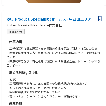
RAC Product Specialist (セールス) 中四国エリア
Fisher & Paykel Healthcare株式会社
外資系企業
仕事内容
人工呼吸器用加温加湿器・高流量酸素療法機器及び関連消耗品における
・医療従事者並びに当社販売代理店に対する臨床的コンセプトや製品の浸
透促進
・医療従事者並びに当社販売代理店に対する営業活動、トレーニングや製
品サポート
・担当地域における拡販施策の立案・遂行並びに市場動向の情報収集
求める経験 / スキル
【必須】
・正看護師資格を有し、医療機関での勤務経験が5年以上ある方
・もしくは医療機器メーカー勤務経験がある方
・呼吸関連領域での実務経験を有している
・高いコミュニケーション能力があり、かつ論理的な方
・医学知識の学習意欲が高い方
従業員数
・Office（Word、Excel、PowerPoint）などのPCスキルを有している方