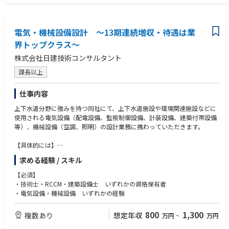
電気・機械設備設計 ～13期連続増収・待遇は業
界トップクラス～
株式会社日建技術コンサルタント
課長以上
仕事内容
上下水道分野に強みを持つ同社にて、上下水道施設や環境関連施設などに
使用される電気設備（配電設備、監視制御設備、計装設備、建築付帯設備
等）、機械設備（空調、照明）の設計業務に携わっていただきます。
【具体的には】
■調査、診断
求める経験 / スキル
■法手続
■基本構想および基本計画策定
【必須】
■基本設計、詳細設計 など
・技術士・RCCM・建築設備士 いずれかの資格保有者
※新規案件が3割、既存案件が7割程度となります。
・電気設備・機械設備 いずれかの経験
※中途採用募集要項という冊子を準備しておりますので、選考時にお渡し
800
1,300
複数あり
想定年収
万円
~
万円
させて頂きます。