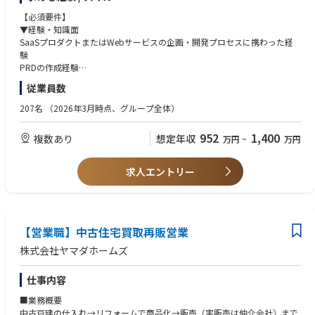
面を横断的に担当します。
【必須要件】
【具体的な挑戦課題】
▼経験・知識面
プロダクト戦略・ビジョン・ロードマップの策定と優先順位付け
SaaSプロダクトまたはWebサービスの企画・開発プロセスに携わった経
データ構造や制約を理解した上での、PRD（プロダクト要件定義書）への
験
落とし込み
PRDの作成経験
パフォーマンス測定やユーザー行動ログの分析を通じた継続的な改善
エンジニアやデザイナーとの協業経験
従業員数
開発・デザイン・CS・マーケティングなど、多様なチームとの共創・合意
アジャイル開発（Scrum / Kanbanなど）の手法を用いたPM経験
形成
定量・定性データ分析の基礎知識およびBIツールの利用経験
207名
（2026年3月時点、グループ全体）
【具体的な仕事内容】
▼素養・スキル面
952
1,400
複数あり
想定年収
万円
~
万円
■ヌーラボサービスの事業規模拡大
遊び心を持って取り組むことができる
顧客のニーズと市場のトレンドを理解し、ヌーラボのミッションに共感し
顧客の声をただ聞くだけでなく、ヌーラボのミッションに共感してプロダ
ながら魅力的な製品を提供し続けます。
クト開発に取り組んでいただきたいと考えます。
求人エントリー
プロダクト戦略の策定・実行、プロダクトビジョン / ロードマップの策
進んでアウトプット・言語化できるスキル
定・優先順位付けと実行を担います。
リモートワーク中心の働き方において、想いや考えを言語化する力、能動
まずはいくつかのチームを担当してもらい、プロダクト・顧客・チームの
的なコミュニケーションが必要になります。
理解を深めていただきます。
グローバルへのマインドセット
【営業職】中古住宅買取再販営業
英語でのコミュニケーションに抵抗がない方（翻訳ツールの利用可 / 今後
■プロダクト要件定義とプロジェクトマネジメント
海外メンバーとの連携を強化していきます）
株式会社ヤマダホームズ
ユーザーストーリーや要件定義などをPRDに落とし込み、開発要件を明確
化します。
【歓迎要件】
仕事内容
エンジニアやデザイナーと協働し、アジャイル開発の手法を活用したプロ
バックオフィス向け事業に関するユーザー像・ドメインの深い解像度
ジェクトを推進します。
ユーザーリサーチ・インタビューの実施および開発プロセスへの組み込
■業務概要
み、改善をリードした経験
中古戸建の仕入れ→リフォームで商品化→販売（実販売は仲介会社）まで