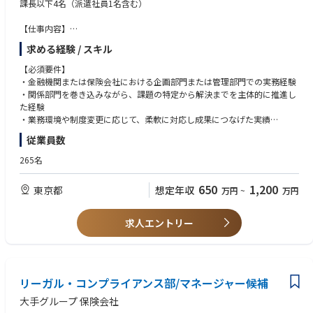
•金融機関・コンサルティングファーム等でのITプロジェクト運営またはプ
課長以下4名（派遣社員1名含む）
ロジェクト監査経験。
•システム開発会社や事業会社IT部門での設計・開発・維持管理経験。
【仕事内容】
•金融市場、金融商品・取引、証券業務、銀行業務に関する知識。
ソニーフィナンシャルグループにおけるコーポレートガバナンス体制の企
求める経験 / スキル
•証券外務員資格、銀行業務検定等の関連資格。
画・高度化・運営全般を担っていただきます。法制度や規制環境の変化を
•最新技術動向（RPA、AI、クラウド等）に対する理解。
踏まえたガバナンス態勢の設計・見直しを主導するとともに、取締役会・
【必須要件】
•英語での業務コミュニケーション能力（読み書き・会話）。
各種委員会等の重要会議体事務局と密接に連携し、実効性の高いガバナン
・金融機関または保険会社における企画部門または管理部門での実務経験
ス運営の実現を推進いただきます。
・関係部門を巻き込みながら、課題の特定から解決までを主体的に推進し
た経験
【福利厚生】
・業務環境や制度変更に応じて、柔軟に対応し成果につなげた実績
・完全週休二日制(土日祝)
従業員数
・退職一時金、401k
【尚可要件】
・社会保険完備
・上場企業または上場企業子会社におけるコーポレートガバナンス対応業
265名
・フレックスタイム制（コアタイムなし）
務の経験
・テレワーク可（原則週2日を上限とする）
・取締役会・各種委員会等の運営、またはそれに準ずる業務経験
650
1,200
東京都
想定年収
万円
~
万円
・規程整備、開示対応、当局対応等の実務経験
【魅力】
・部門横断プロジェクトの推進経験
ソニーフィナンシャルグループのコーポレートガバナンスに携わり、経営
求人エントリー
に近い立場でガバナンスの高度化や意思決定の質向上に貢献できるポジシ
【求める人物像】
ョンです。制度対応にとどまらず、体制や運営のあり方に主体的に関わる
・自ら課題を特定し、主体的に行動に移せる積極性を有する方
ことができます。
・多様な関係者と信頼関係を構築し、建設的に物事を前に進められる協調
また、本ポジションでは企画・推進の中核を担いながら、将来的なマネジ
性を有する方
メントへのキャリアパスが開かれている一方、専門性を軸にガバナンス領
リーガル・コンプライアンス部/マネージャー候補
・環境変化や不確実性の高い状況においても、適切に対応できる柔軟性を
域のプロフェッショナルとして活躍することも可能です。志向や適性に応
有する方
大手グループ 保険会社
じて、キャリアの幅を柔軟に広げていける点も魅力です。
・上記の資質を活かし、キャリアの中で具体的な成果を創出してきた方