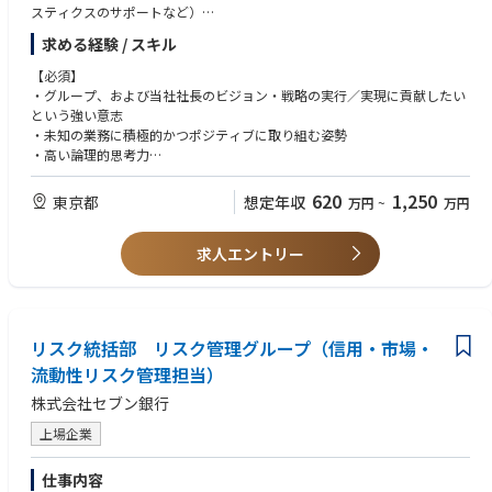
に応じて監査を速やかに実施するとともに、
スティクスのサポートなど）
監査の内容も状況変化に合わせて迅速かつ柔軟に変更できる態勢（機動
・その他、グループ中長期戦略目標の実現に向けた重要案件の企画、立
求める経験 / スキル
的な監査手法）の整備
案、推進
②ITインフラ整備及びデータ分析を始めとするITを活用した監査手法の高
【必須】
度化
【本ポジションの魅力】
・グループ、および当社社長のビジョン・戦略の実行／実現に貢献したい
③コンダクトリスク低減向けた、従業員の行動に影響を与える企業文化に
社長の直轄組織として、
という強い意志
関する監査
・グループのビジョン・戦略の実行／実現への貢献
・未知の業務に積極的かつポジティブに取り組む姿勢
④経営環境の変化に対応した予測とそれに基づく助言
・世界的テクノロジー企業の幹部や各国の政府関係者等との折衝への貢献
・高い論理的思考力
・グローバル規模での投資活動／事業活動への貢献
■主な配属予定グループ一覧
【歓迎】
620
1,250
東京都
想定年収
万円
~
万円
・業務監査G：30名
【得られるスキル】
・高度なタスクを複数並行して取り組むための高い問題解決力や俯瞰力
・GB・市場監査G：30名
・高い問題解決力、柔軟性、適応力
・エクセルやPythonなどを用いたデータ分析、分析をわかりやすくアウト
・リスク管理監査G：30名
・関係者との折衝を通じたリレーションシップ、コミュニケーション能
求人エントリー
プットするスキル
・IT監査G：30名
力、プロジェクトマネジメント
・プレゼン作成スキル
・コンプライアンス監査G：20名
・グローバルマインドセット
・英語での情報収集力、グローバルなコミュニケーション力（目安：TOEI
・情報マネジメントG：30名
・プレゼンテーションスキル
C 800点以上）
・プロフェッショナル・プラクティスG：20名
・ファイナンススキル（投資計画策定等）
・関連分野（スタートアップ、投資、財務、半導体、AIなど）における経
※その他、企画第1・2G、総務G等があります。
リスク統括部 リスク管理グループ（信用・市場・
・リーガル・コンプライアンス（各国の法律や規制等への精通）
験やスキル
流動性リスク管理担当）
【キャリアパス】
【求める人物像】
株式会社セブン銀行
・グループ内を含む事業会社や投資会社等の経営幹部、リーダーシップポ
・自走力のある方
ジション
・職務内容に強いこだわりがなく、幅広い興味/カバー力のある方（ジェ
上場企業
・独立、起業 等
ネラリスト志向な方）
・問題解決につながる積極的な提案と、その実行に向けてコミュニケーシ
仕事内容
ョンよく業務推進できる方