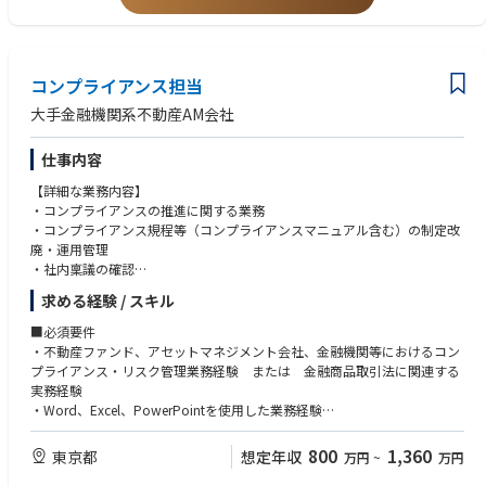
1. 細かい作業に抵抗がない方
2. 被監査部門との折衝において、相手方の納得感を得られる交渉ができる
方
コンプライアンス担当
【ポイント】
内部監査組織ですが、IFA事業者様への往査も含め、実務経験を積んでいた
大手金融機関系不動産AM会社
だけます。
仕事内容
【詳細な業務内容】
・コンプライアンスの推進に関する業務
・コンプライアンス規程等（コンプライアンスマニュアル含む）の制定改
廃・運用管理
・社内稟議の確認
・社内規程等の制定改廃に関する相談・確認
求める経験 / スキル
・社内相談事項への対応
・投資・運用案件の事前審査（契約書含む）
■必須要件
・事務ミス・苦情・事故等管理
・不動産ファンド、アセットマネジメント会社、金融機関等におけるコン
・コンプライアンス委員会の事務局運営
プライアンス・リスク管理業務経験 または 金融商品取引法に関連する
・反社チェック体制の管理・整備・運用
実務経験
・AML／CFT／KYC体制の管理・整備・運用
・Word、Excel、PowerPointを使用した業務経験
・インサイダー情報管理
・広告・勧誘資料審査
■歓迎要件
800
1,360
東京都
想定年収
万円
~
万円
・コンプライアンス・プログラムの策定・運用・報告
・不動産ファンド運用会社でのコンプライアンス業務経験
・リスク管理計画の策定・運用・報告