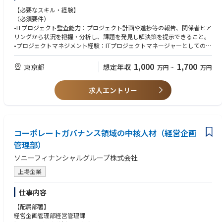
〇ガバナンス・プロセス改善
【必要なスキル・経験】
（必須要件）
〇システム運用および開発管理
•ITプロジェクト監査能力：プロジェクト計画や進捗等の報告、関係者ヒア
リングから状況を把握・分析し、課題を発見し解決策を提示できること。
•プロジェクトマネジメント経験：ITプロジェクトマネージャーとしての実
務経験（プロジェクト運営経験）。
•プロジェクト管理知識：PMP資格保有、またはPMBOKの理解。
1,000
1,700
東京都
想定年収
万円
~
万円
•IT監査・品質関連：情報処理系資格（例：システム監査技術者、プロジェ
クトマネージャー）や同等のスキル。
求人エントリー
•発注・会計・契約業務の基礎スキル：発注・支払の実務理解や会計・契
約の基本知識を習得・活用できること。
•コミュニケーション力：社内外のステークホルダーと適切に連携し、調
整や交渉ができること。
•日本語での読み書き・コミュニケーション能力。
コーポレートガバナンス領域の中核人材（経営企画
•Excelの基本的な関数（VLOOKUP、SUMIF等）を使ったデータ処理ができ
管理部）
ること。
•基礎的な英語力（読み書き・会話）。
ソニーフィナンシャルグループ株式会社
上場企業
（望ましい要件）
•テクノロジー関連の契約書レビュー経験（ソフトウェア・ハードウェア
仕事内容
等）。
•ソフトウェア／ハードウェア購買やベンダー管理の経験。
【配属部署】
•テクノロジー分野の会計知識（IT投資会計の理解）。
経営企画管理部経営管理課