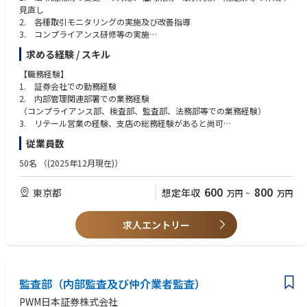
■重要なシステム入替期の統制評価の経験
見直し
■社長直轄の部門として、会社全体を俯瞰的に見ることができます
2. 各種取引モニタリングの実施及び改善指導
3. コンプライアンス研修等の実施
4. 顧客からの苦情への対応、証券事故等への対応
求める経験 / スキル
5. 監督当局への法令違反の届出
6. 広告審査
【職務経験】
7. マネーローンダリング防止対策に係る態勢の整備
1. 証券会社での勤務経験
8. 顧客に係る個人情報に関する管理態勢の整備
2. 内部管理関連部署での業務経験
9. 各種法律相談への対応等
（コンプライアンス部、検査部、監査部、法務部等での業務経験）
10. その他コンプライアンス業務全般
3. リテール営業の経験、支店の総務経験があると尚可
従業員数
【事業内容】
【応募資格】
当社HP：https://www.pwm.co.jp/
1. 大学卒以上（必須）
50名
（(2025年12月現在)）
2. 証券一種外務員資格、内部管理責任者資格をお持ちの方（必須）
3. 金融商品取引法、個人情報保護法及び犯罪収益移転防止法等、業務に
600
800
東京都
想定年収
万円
~
万円
関連する法令について理解のある方
4. 金融商品知識（投資信託および仕組債等）のある方
求人エントリー
【歓迎するスキル】
1. ビジネス実務法務検定1級、法学検定アドバンスト及び公認AMLスペシ
ャリスト等をお持ちの方
2. 向上心や学習意欲の高い方
監査部（内部監査及び仲介業者監査）
3. チームプレイヤーかつコミュニケーションスキルの高い方
PWM日本証券株式会社