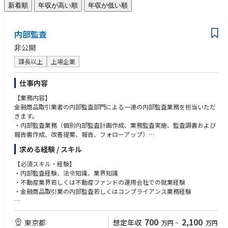
新着順
年収が高い順
年収が低い順
内部監査
非公開
課長以上
上場企業
仕事内容
【業務内容】
金融商品取引業者の内部監査部門による一連の内部監査業務を担当いただ
きます。
・内部監査業務（個別内部監査計画作成、業務監査実施、監査調書および
報告書作成、改善提案、報告、フォローアップ）
・内部統制報告制度（J-SOX）の整備、運用評価
求める経験 / スキル
・監査等委員、監査法人との三様監査
【必須スキル・経験】
・内部監査経験、法令知識、業界知識
・不動産業界若しくは不動産ファンドの運用会社での就業経験
・金融商品取引業の内部監査若しくはコンプライアンス業務経験
【歓迎スキル・経験】
・宅地建物取引士資格
700
2,100
東京都
想定年収
万円
~
万円
・監査法人での会計監査経験