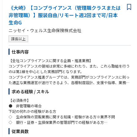
【魅力】
《大崎》【コンプライアンス（管理職クラスまたは
使命感を持ちながら、組織の健全性維持・業務改善に寄与していることを
非管理職）】服装自由/リモート週2回まで可/日本
実感できるのが内部監査業務の魅力です。また、監査業務を通じで様々な
生命G
部署と関わりを持ち、各業務プロセスを理解することになるため、会社全
体を俯瞰的に見渡す視野が拡がります。さらに、ミスを指摘するだけでな
ニッセイ・ウェルス生命保険株式会社
く、改善策を議論し、助言・提言をまとめていくことになりますので、コ
課長以上
ミュニケーション能力や調整力が身につきます。
仕事内容
【全社コンプライアンスに関する企画・推進業務】
コンプライアンスの領域は非常に多岐にわたり、また、これら取組を行う
のは第1線を中心とした実務部門となります。
コンプライアンス推進グループでは、実務部門がコンプライアンスに則っ
た適正な業務運営が遂行できるよう、各種制度設計、支援や指導、業務遂
行状況のモニタリングなどの業務が中心となります。
求める経験 / スキル
なお、複数の業務を既存のメンバーと担当していただきますが、実務の遂
行と企画立案を分担するなど、業務経験や適性、志向等に応じて配置しま
【必須条件】
す。
● 非管理職の場合
下記の何れかの経験がある方
① コンプライアンス上の不適正事案への対応に関する業務
◇ 生命保険の窓販業務に関する知識・経験がある方※業界不問
募集代理店における保険募集に関する不適正行為、社員等の不適正行為な
◇ 銀行・証券・生損保業界の管理部門での経験がある方
どが発覚した際に、事実関係を踏まえて事案を評価し、再発防止策の検討
従業員数
や監督官庁への届出などを遂行する業務となります。なお、これら業務の
● 管理職クラスの場合