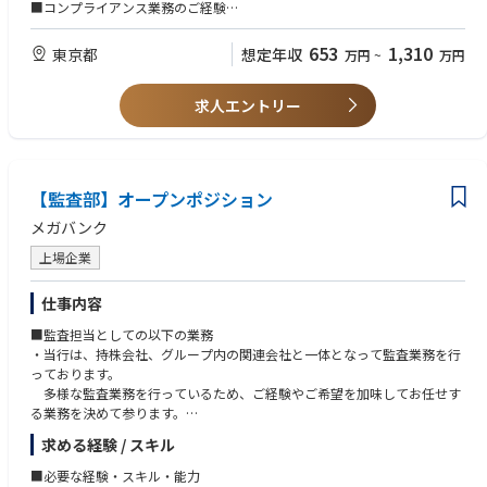
■コンプライアンス業務のご経験
■リスク管理・内部統制の統括業務のご経験
・Assist IAG senior management in the development and execution of a ri
【本ポジションの魅力】
653
1,310
sk-based audit plan.
東京都
想定年収
万円
~
万円
■ 上場REIT・私募REIT・私募ファンドを運用する不動産運用会社におい
て、商品組成から運用・管理まで一貫してリーガル・コンプライアンス・
【求める人物要件】
・Assist in managing relationships with key business stakeholders.
リスク管理に関与し、幅広い実務経験を積めること
求人エントリー
■柔軟な発想と行動力で積極的に業務に挑戦出来る方
■ 金融商品取引業者のコンプライアンス部門という、経営・事業の根幹を
■事業視点で物事を判断できる方
・Clearly and concisely communicate audit results or other key messages
支える重要なポジションで、専門性と事業視点の双方を高められること
■当事者意識を持って考え、主体的に行動できる方
to a variety of stakeholders, including senior business and audit manage
■ 大手不動産会社グループならではの多様なアセット・スキーム・新規取
ment.
組みに触れながら、幅広く実践的なコンプライアンス業務に携われること
【監査部】オープンポジション
・Keep abreast of emerging industry or regulatory topics/ issues that ma
メガバンク
y impact audit coverage.
上場企業
・Assist in continuously updating the business risk and control environm
ent assessments, including key risks and controls, through periodic client
仕事内容
meetings, ad-hoc walkthroughs, and data analytics.
■監査担当としての以下の業務
・当行は、持株会社、グループ内の関連会社と一体となって監査業務を行
っております。
多様な監査業務を行っているため、ご経験やご希望を加味してお任せす
る業務を決めて参ります。
※応募ポジションに悩まれる場合は、こちらのポジションへご応募くださ
求める経験 / スキル
い。
■必要な経験・スキル・能力