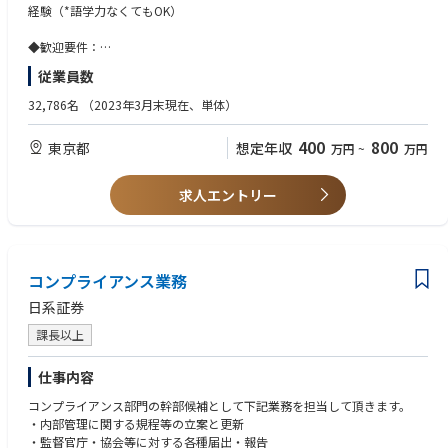
ジネスを支える。
経験（*語学力なくてもOK）
◆本ポジションにおける魅力：
◆歓迎要件：
・外為トップバンクの総合外為事務拠点で世界共通・専門性の高い外為業
外為事務・市場事務・貿易実務経験者
従業員数
務が習得できる。
貿易実務検定・TOIEC700点以上
・デジタル活用や効率化等、大規模組織で施策を牽引する機会が得られ
32,786名
（2023年3月末現在、単体）
る。
・約9割が女性で全体の約1/4が時短勤務、他多様な立場のメンバーも多
400
800
東京都
想定年収
万円
~
万円
い。個人固有の業務は少なく、チーム全員で協力し業務に取り組む体制が
整っており、非常に働きやすい職場環境。
・産育休取得時・復職時のフォロー体制も充実。
求人エントリー
・外為事務初心者のOJT体制も充実。外為事務をマスターし、外為関連本
部部署等のキャリアデザインも可能。
◆キャリアパス：
→外為事務の専門性を活かし、主に外為事務領域で活躍
コンプライアンス業務
→事務の中核人材として外為事務部署やオフィスのマネジメントへ
日系証券
◆育成・研修体制：
課長以上
・入行時全体オリエンテーション実施
・オンボーディングメンター制度（キャリア入行の他部門先輩社員がよろ
仕事内容
ず相談にお答えします）
・GBOにて新任者オリエンテーション、研修実施
コンプライアンス部門の幹部候補として下記業務を担当して頂きます。
・新任者への指導OJT体制が充実（業務資料・マニュアル・指導担当者
・内部管理に関する規程等の立案と更新
制）
・監督官庁・協会等に対する各種届出・報告