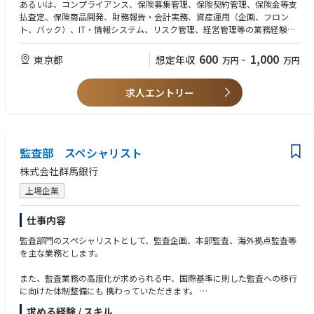
あるいは、コンプライアンス、保険募集管理、保険契約管理、保険金等支
払査定、保険商品開発、財務報告・会計実務、資産運用（企画、フロン
ト、バック）、IT・情報システム、リスク管理、経営管理等の業務経験者
で上記職務を通じ当社の内部監査態勢拡充に意欲的に取り組める方
◆ＣＩＡ、ＣＦＳＡ、ＣＣＳＡ、ＣＩＳＡ、ＣＦＥ、アクチュアリー、公
600
1,000
東京都
想定年収
万円
~
万円
認会計士、ＣＰＡ、ＣＭＡ等の資格保有者あるいは受験中の方歓迎
求人エントリー
監査部 スペシャリスト
株式会社群馬銀行
上場企業
仕事内容
監査部門のスペシャリストとして、監査企画、本部監査、海外拠点監査等
を主な業務とします。
また、監査業務の高度化が求められる中、国際基準に則した監査への移行
に向けた体制整備にも 携わっていただきます。
求める経験 / スキル