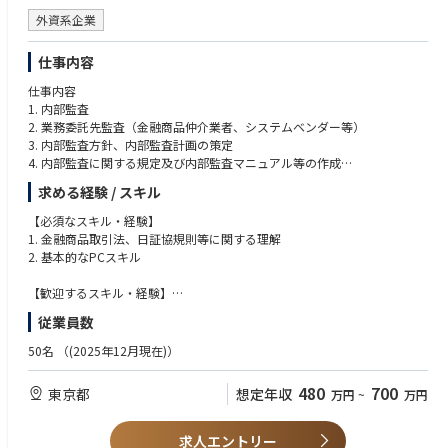
外資系企業
仕事内容
仕事内容
1. 内部監査
2. 業務委託先監査（金融商品仲介業者、システムベンダー等）
3. 内部監査方針、内部監査計画の策定
4. 内部監査に関する規定及び内部監査マニュアル等の作成
5. 監査報告書の作成
求める経験 / スキル
6. 監査報告会の実施
7. 改善報告書の徴求、改善状況の進捗確認・フォローアップ
【必須なスキル・経験】
8. 監督官庁等による検査実施時における対応
1. 金融商品取引法、日証協規則等に関する理解
9. その他監査業務全般
2. 基本的なPCスキル
※ご経験やスキルに合わせて、まずはできる業務からスタートし
【歓迎するスキル・経験】
将来的には監査部のコアメンバーまたは部門長候補として、部門を牽引
1. リテール証券における内部管理業務の経験
従業員数
していただくことを期待しています。
2. 内部監査、システム監査の経験
50名
（(2025年12月現在)）
【事業内容】
【歓迎する資格】
当社HP：https://www.pwm.co.jp/
1. 証券外務員一種、二種、内部管理責任者
480
700
東京都
想定年収
万円
~
万円
2. CIA、CISA等内部監査関連資格
【求める人材像】
求人エントリー