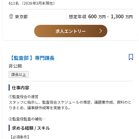
遂行にあたっては、主導的に社内関係部門や社外関係者と連携しながら進
◇ 銀行・証券・生損保業界にて、業務内容に関する経験や知見がある方
611名
（2026年3月末現在）
めていく必要があります。
◇ コンプライアンス関連業務での企画立案に主導的に従事した経験があ
また、これら事案の発生傾向や原因等を分析し、実効性のある再発防止策
る方
600
1,300
東京都
想定年収
万円
~
万円
の検討を行うほか、本業務運営全般に関する企画立案等についても取組ん
でいただきます。
●共通
◇ 多様な関係者とのコミュニケーション能力
求人エントリー
② 個人情報等の保護に関する業務
◇ 業務工程等の自己管理能力
当社が取扱う個人情報等を適切に保護・管理するため、関係法令等を踏ま
◇ 事務処理能力（高度なＰＣスキルは必要ありません）
えて個人情報を取扱う実務部門への支援・指導を行います。また、万一、
漏洩等が発覚した際には、事実関係を踏まえて事案を評価し、再発防止策
【尚可条件】
の検討や監督官庁への届出などを行う業務となります。
【監査部 】専門課長
◇ 「保険業法」、「個人情報保護法」、「保険会社向けの総合的な監督指
なお、個人情報保護法等の改正等がある場合には、改正内容等を踏まえ
針」等のコンプライアンスに関連する法令等に関する知識
非公開
て、当社における個人情報保護に関する態勢整備を再構築するなど、これ
◇ 保険契約者等の顧客、募集代理店、生命保険業界各社、監督官庁とい
ら分野の企画立案を行っていただきます。
った社外関係者とのコミュニケーション経験
課長以上
③ その他 コンプライアンスに関する業務
仕事内容
マネー・ロンダリング等への対応に関する業務
ＦＡＴＣＡ／ＣＲＳに関する業務
①監査役会の運営
法令等遵守状況の点検・モニタリングに関する業務
スタッフに指示し、監査役会スケジュールの策定、議題案作成、資料のと
関係法令の改正をはじめ、外部環境の変化を踏まえた管理態勢の再構築、
りまとめ、議事録作成等を実施する。
業務の効率化など、各種企画・立案・実行に関する業務 など
②監査役監査の補佐
【キャリアパス】
調査活動、監査役助言・指摘事項の管理、監査報告書の作成、期末監査の
求める経験 / スキル
コンプライアンス推進グループの担当領域は非常に多岐にわたりますの
サポートを実施する。
で、コンプライアンス全般の知見を高めることができます。また、社内外
【必須条件】