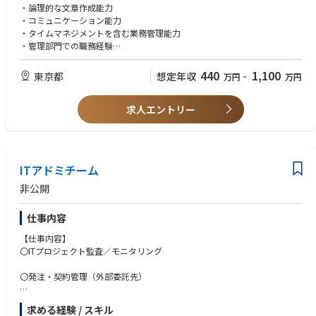
との多様な関係者と連携して業務を進めていく機会も多く、これらの経験
③監査計画の策定
・論理的な文章作成能力
を重ねることで、専門性を兼ね備えたマネジメントとしてのキャリアを目
リスク評価に基づく監査重点項目の洗い出し、監査方針・計画の策定、活
・コミュニケーション能力
指すことができます。
動計画の提案等を実施する。
・タイムマネジメントを含む業務管理能力
一方、多岐にわたる領域から、適正や志向に基づいて専門分野を見出し、
・管理部門での職務経験
プロフェッショナル人材としてのキャリアも目指すことができます。
④会計監査対応
・PCスキル（Word,Excel,PowerPoint)中級
会計監査人との調整、監査役による会計監査のサポートを実施する。
440
1,100
東京都
想定年収
万円
~
万円
【尚可条件】
⑤その他管理業務
・保険会社、金融機関、監査法人の勤務経験
予算管理、各種報告対応、インフラ整備、スタッフ管理等を実施する。
求人エントリー
・会社法上の機関（監査役会、取締役会等）事務局経験
・会計、法令等の知識
＜特徴＞
・販売形態は銀行窓販メインであり、当社社員による直接的な営業活動は
無い（営業支援に留まる）
ITアドミチーム
・直販系の支社での労働環境と異なり、本社直轄で働く事となる為、情報
共有や判断の速さなどをダイレクトに感じられる環境
非公開
・元外資の風通しのよさと、日本生命資本による安定した財務基盤やノウ
ハウ提供などのバックアップ
仕事内容
【仕事内容】
〇ITプロジェクト監査／モニタリング
〇発注・契約管理（外部委託先）
〇請求・支払対応
求める経験 / スキル