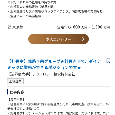
■キャリアパス
※下記いずれかの経験をお持ちの方
・グループ会社・海外拠点（欧・米・アジア）の監査部署との協働等を通
・内部監査の業務経験（業界不問）
じて、監査人として、
・金融機関のリスク管理やコンプライアンス、内部管理等の業務経験
銀行業・日本国内に留まらない経験・知見を得ることが出来ます。
・監査法人での業務経験
・監査人の希望や適性に応じ、当初配属されたGから他のGへの異動も柔
・官公庁での業務経験
軟に対応しており、キャリアの幅を広げることが出来ます
600
1,300
東京都
想定年収
万円
~
万円
■監査の置かれている立ち位置
・金融機関の内部監査部門の水準として、第一段階（事務不備監査）、第
求人エントリー
二段階（リスクベース監査）、第三段階（経営監査）の
段階別評価が出来ると考えられており、大手金融機関は現在第二段階～
第三段階の間に位置すると評価されている。
一方で、デジタライゼーションの進展により、金融機関の経営環境が急
【社長室】戦略企画グループ★社長直下で、ダイナ
速かつ革新的に変化していることに加え、
社内外のステークホルダーからの要求も従来以上に多様化・高度化して
ミックに業務ができるポジションです★
いることから、
【業界最大手】テクノロジー投資持株会社
これまでの第三段階を超えた、内部監査の更なる高度化した段階（第四
段階）が存在すると考えられており、
上場企業
今後大手金融機関はこの第四段階を目指すことが求められている。
仕事内容
■課題
・上記の第四段階では、例えば、以下のような取組みが求められており、
【業務内容】
内部監査部門においては監査手法をG-SIFIs水準に上げるべく、
・経営判断／投資判断に資する調査及び分析（市場調査、投資先分析、事
専門人材の確保が急務（社外からの採用及び社内の人材育成）。
業会社等との連携など）
①加速する環境変化等に対応するべく、リスク変動を即時に把握し、必要
・対外的プレゼンテーション資料の作成（内容討議、スライド作成、ロジ