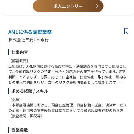
・運用会社の新規設立、許認可取得経験
・全社的リスクモニタリングの推進・整備
求人エントリー
・当局検査対応経験
・コンプライアンス研修の企画・実施・報告
・AML/CFT、KYC、反社チェック業務経験
・内部通報窓口業務の運営・対応・報告
・コンプライアンス委員会等の事務局運営経験
・グループ会社からの指示事項対応、報告
・英語による資料読解およびコミュニケーション能力
・監督官庁・自主規制機関（加盟団体）への届出・報告事務（投資運用
AMLに係る調査業務
業、投資一任代理業、宅地建物取引業）
■歓迎資格
・不動産証券化マスター
株式会社三菱UFJ銀行
・宅地建物取引士
・ビル経営管理士
仕事内容
・証券アナリスト
・その他不動産・金融関連資格
【部署概要】
当組織は、AML領域における高度な検知・深掘調査を専門とする組織とし
■想定する人物像
て、金融犯罪リスクの特定・分析・対応方針の策定を行っています。STR
・金融商品取引法、不動産ファンド、不動産証券化、ストラクチャードフ
判断にとどまらず、必要に応じて口座凍結・出金停止・取引停止・解約な
ァイナンス等に関する知見を有する方
どの重大な判断を行い、当行のリスク最終防衛線として機能します。
・コンプライアンス・リスク管理を、単なるチェック機能ではなく事業の
また、米国HQのグローバルI&A組織と密に連携し、グローバル基準での対
求める経験 / スキル
健全な成長を支える機能として捉えられる方
応も求められます。
・フロント部門、管理部門、外部専門家等と建設的なコミュニケーション
【必須】
を行いながら、実務的な解決策を導ける方
【業務内容】
・本邦金融機関における、預金口座管理、資金移動・送金、決済サービス
・法令や規程を形式的に適用するだけでなく、その趣旨や投資家保護の観
①AMLに関する検知の高度化および深掘調査
の企画・運用等の実務経験又は本邦において金融犯罪調査経験のある方
点を踏まえて判断できる方
・システム検知・外部情報・行内データ分析を組み合わせた、マネーロー
（捜査機関、国税等）
・既存の枠組みにとらわれず、体制整備や業務改善に主体的に取り組める
ンダリング等の金融犯罪リスクの特定・評価
方
【推奨】
従業員数
・細部まで丁寧に確認し、適切な管理態勢の構築に貢献できる方
②個別取引・事象に対する深堀調査
・金融機関における実務経験