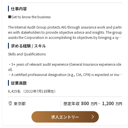
仕事内容
■Get to know the business
The Internal Audit Group protects AIG through assurance work and partn
ers with stakeholders to provide objective advice and insights. The group
assists the Corporation in accomplishing its objectives by bringing a syst
ematic and disciplined approach to evaluate and improve the effectiven
求める経験 / スキル
ess of AIG’s control environment, including risk management, operationa
l, financial and governance processes. In addition, we proactively engag
Skills and Qualifications:
e with stakeholders by monitoring progress of transformation/change ini
tiatives and provide valuable advice and insight that contributes to movi
・5+ years of relevant audit experience (General Insurance experience ide
ng these initiatives forward.
al).
・A certified professional designation (e.g., CIA, CPA) is expected or must
be obtained within the first 12 months of hire date.
従業員数
■About the role
・Ability to thrive within a team-oriented environment while focusing on
what matters most.
6,425名
（2022年7月1日現在）
We are looking for a candidate that will be part of our General Insurance
・Function independently and multi-task in a dynamic, changing environ
International Audit team based in Tokyo. You will have an exciting oppor
ment.
800
1,200
東京都
想定年収
万円
~
万円
tunity to learn about AIG’s products and services and enhance your kno
・Strong communication (oral and written), presentation, and project m
wledge and skillsets as you participate in audits across multiple business
anagement skills.
functions including General Insurance and Corporate Functions such as E
・Japanese / English bi-lingual skills are preferred (native in one, upper in
求人エントリー
nterprise Risk Management, Finance, Human Resources, and Legal and C
termediate/business level in other).
ompliance.
・ Advanced Excel, PowerBI and Quenya for AI data analytics is a plus.