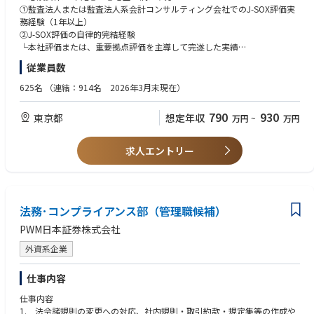
■新リース会計基準適用および基幹システム導入に伴う統制再設計時の検
①監査法人または監査法人系会計コンサルティング会社でのJ-SOX評価実
証・助言
務経験（1年以上）
■財務報告に係る内部統制の評価、指摘事項の抽出および統制強化の提案
②J-SOX評価の自律的完結経験
└本社評価または、重要拠点評価を主導して完遂した実績
＜部門について＞
（証憑管理～評価判断まで自走可能であること）
従業員数
監査部は12名の組織で、以下の業務を担当しています。
③会計知識
■財務報告に係る内部統制評価業務
└商簿記2級以上に相当する会計知識、もしくはIT統制評価の経験を有
625名
（連結：914名 2026年3月末現在）
■内部監査に関する業務
し、内部統制の概念を論理的に説明できること
■その他、特命監査および上記に付帯する業務全般
790
930
東京都
想定年収
万円
~
万円
※監査法人出身者は3名在籍しています
＜歓迎要件＞
公認会計士、公認会計士試験合格者、USCPA（米国公認会計士)
＜求人魅力＞
求人エントリー
■ワークライフバランスを重視しており、短時間で効率の良い働き方を奨
＜求める人物像＞
励しています（タイミングによりますが月平均１～５時間程度）
■内部統制報告制度に対して経験と専門知識を有する方
■テレワーク、フレックス制度を利用した柔軟な働き方が可能です（週２
■リスクとコントロールの議論をするために、筋道を立てて段階的に考え
～３日のリモート勤務）
ることができる方
■営業やスタッフ部門、監査法人出身者など、多彩なバックグラウンドを
法務･コンプライアンス部（管理職候補）
■プロセスオーナーと良好な関係を築くコミュニケーション能力がある方
持つメンバーが在籍しています
■新しいことに積極的に挑戦していく姿勢、意欲がある方
PWM日本証券株式会社
■ 当社グループの事業領域は、リース事業や各種ファイナンス事業（プロ
ジェクトファイナンス、不動産ファイナンス、航空機ファイナンス）のほ
外資系企業
か、ICTサービス事業、グローバル事業、再生可能エネルギー事業、PFI・
PPP事業など多岐にわたるので、様々な形態の取引に関与することができ
仕事内容
ます
仕事内容
＜身に付く知見や能力＞
1. 法令諸規則の変更への対応、社内規則・取引約款・規定集等の作成や