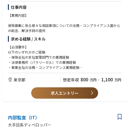
仕事内容
【業務内容】
保険募集に係る様々な相談事項についての法務・コンプライアンス面から
の助言、解決手段の提供
求める経験 / スキル
【必須要件】
以下のいずれかのご経験
・保険会社の本社管理部門での業務経験
・法律事務所（パラリーガル）での業務経験
・事業会社の法務・コンプライアンス業務経験
【歓迎要件】
800
1,100
東京都
想定年収
万円
~
万円
・保険会社での法務または募集コンプライアンス業務経験
求人エントリー
内部監査（IT）
大手日系ディベロッパー