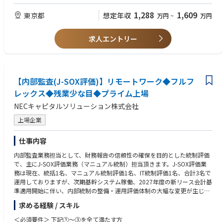
■ CIA、CFE等監査関連資格
【身につくスキル】
■生命保険会社での監査経験
・リスク管理全般のスキルが身に付きます。
1,288
1,609
東京都
想定年収
万円
~
万円
■英語力（ビジネス会話レベル）
・会社の業務全体を見渡すことにより視野が広がり、経営陣とのやり取り
■金融機関（生命保険業界は尚可）の営業または法令コンプライアンス業
等で視座も高くなります。
務経験
その他業務を通じて、企画力、調整力、推進力、判断力が養われます。
求人エントリー
■金融機関の営業または法令コンプライアンス関連知識
・また、定例業務を通じて、正確性と分析力も強化されます。
＜使用ツール＞
Teams等一般的なMicrosoftのツール
【内部監査(J-SOX評価)】リモートワーク◆フルフ
Bloomberg
Prelude（金融市場系システム。市場リスク計量・管理業務にて使用）
レックス◆残業少な目◆プライム上場
NECキャピタルソリューション株式会社
＜月平均残業＞
月平均20時間程度
上場企業
＜在宅勤務＞
仕事内容
平均週２日程度（特に決まりはなく、一定柔軟に取得することが可能で
す）
内部監査業務担当として、財務報告の信頼性の確保を目的とした統制評価
で、主にJ-SOX評価業務（マニュアル統制）担当頂きます。J-SOX評価業
務は現在、統括1名、マニュアル統制評価1名、IT統制評価1名、合計3名で
運用しておりますが、次期基幹システム稼働、2027年度の新リース会計基
準適用開始に伴い、内部統制の整備・運用評価体制の大幅な変更が生じる
ことから、新たなメンバーを募集することになりました。
求める経験 / スキル
＜具体的には＞
＜必須要件＞ 下記①～③を全て満たす方