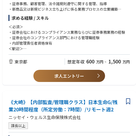
・各種行内研修が充実（ELP研修、eラーニング）
・証券事務、顧客管理、法令諸規則遵守に関する管理、指導
・新商品又は新規ビジネス立ち上げに係る業務プロセスの立案構築
◆在宅勤務：
・営業考査、広告審査、不公正取引の監視、顧客情報管理、法人関係情報
求める経験 / スキル
業務内容により、一部セレクト時差勤務利用。在宅勤務は原則無。
管理その他の証券モニタリング
・顧客又は役職員等に係る紛争や事故への対応 等
＜必須＞
・証券会社におけるコンプライアンス業務ならびに証券事務業務の経験
・証券会社のコンプライアンス部門における管理職経験
・内部管理責任者資格保有
＜歓迎＞
・英語力（中級以上）
・宅地建物取引士、貸金業務取扱主任者などの資格保有者
600
1,500
東京都
想定年収
万円
~
万円
求人エントリー
《大崎》【内部監査/管理職クラス】日本生命G/残
業20時間程度（所定労働：7時間）/リモート週2
ニッセイ・ウェルス生命保険株式会社
課長以上