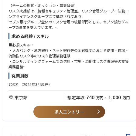
【チームの現状・ミッション・募集背景】
リスク統括部は、情報セキュリティ管理室、リスク管理グループ、法務コ
ンプライアンスグループにて構成されており、
セブン銀行グループ全体のリスク管理の統括部門として、セブン銀行グル
ープの事業を支えています。
求める経験 / スキル
新規サービス増加や新技術活用推進等による環境（グループ会社含む）変
化等を踏まえ、
■必須スキル：
様々なリスクに対応するため体制増強が必要のため、リスク管理グループ
・メガバンク・地方銀行・ネット銀行等の金融機関における信用・市場・
のメンバーを募集します。
流動性リスク等のリスク管理業務経験
・コンサルティングファームでの信用・市場・流動性リスク管理等の支援
リスク管理グループでは、信用リスク、市場リスク、オペレーショナルリ
業務経験
スク等の計量やコントロール、
・上記に類似する業種等での業務経験
従業員数
新商品のリスク検討、外部委託先管理、事務リスク管理、子会社のリスク
管理などを担っています。
■求める人物像：
703名
（2025年3月現在）
・リスクベースの考え方を基に自律的に行動ができる方
【部署構成】
・新しいことへのチャレンジが好きな方
740
1,000
東京都
想定年収
万円
~
万円
リスク統括部
・社内他部署、グループ会社、経営陣などとのやりとりが多いため、コミ
- リスク管理グループ ※本ポジション
ュニケーションが円滑にできる方
- 法務コンプライアンスグループ
求人エントリー
- 情報セキュリティ管理室
- 情報セキュリティ管理室・CSIRTグループ
リスク統括部リスク管理グループには６名が所属しております。