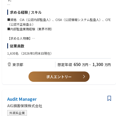
【業務内容】
求める経験 / スキル
・部署単位、リスク単位でのモニタリングや内部監査の実施
・監査品質の維持・向上に向けた企画・推進、監査結果の経営宛報告とり
■資格 CIA（公認内部監査人）、CISA（公認情報システム監査人）、CFE
まとめなど
（公認不正検査士）
■内部監査業務経験（業界不問）
【配属先、業務環境等について】
・内部監査部 （12名が在籍しています）
【求める人物像】
・配属先は「監査グループ」ないしは「監査企画グループ」を予定してい
■内部監査人として公正不偏の態度で業務に従事できる方
従業員数
ます。
■様々な情報の収集・分析により組織の課題を見つけ、改善提言ができる
・平常時で60％（平均/月）以上のリモートワークを行っています。
方
1,630名
（2026年3月末日現在）
■多様な立場、考え、バックグラウンドの相手とコミュニケーションをと
りながら合意形成を図れる方
650
1,300
東京都
想定年収
万円
~
万円
■困難な状況においても、常に最善策を求め、目標の達成に向けて最後ま
で粘り強く遂行できる方
■組織に主体的に関与し、組織課題の解決に貢献するとともに、組織の力
求人エントリー
を向上させられる方 （業務と人材のマネジメント力）
■高度化を進めており、変化に応じた柔軟な対応ができる方
Audit Manager
AIG損害保険株式会社
外資系企業