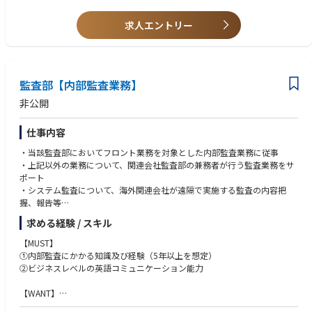
・事業会社での経理経験
求人エントリー
監査部【内部監査業務】
非公開
仕事内容
・当該監査部においてフロント業務を対象とした内部監査業務に従事
・上記以外の業務について、関連会社監査部の兼務者が行う監査業務をサ
ポート
・システム監査について、海外関連会社が遠隔で実施する監査の内容把
握、報告等
・監査計画書、監査調書、監査報告書等の内部監査関連書類の和訳／英訳
求める経験 / スキル
・その他、ビジネスモニタリング、リスクアセスメント等、関連会社と連
携して監査関連業務にも従事
【MUST】
①内部監査にかかる知識及び経験（5年以上を想定）
②ビジネスレベルの英語コミュニケーション能力
【WANT】
①CIA（公認内部監査人）資格保有