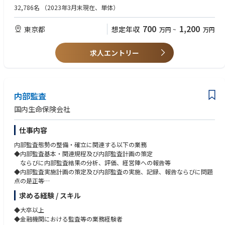
・高リスク案件に対するファクト調査・リスク分析、リスク低減措置の立
・英語での業務遂行能力(TOEIC730点目途）
32,786名
（2023年3月末現在、単体）
案・実施
・AML(Anti-money laundering)や経済制裁、贈収賄汚職防止に関する業務
・口座凍結/出金・取引停止/口座解約/取引制限設定などの重大な措置を含
経験又は知識
700
1,200
東京都
想定年収
万円
~
万円
む取引方針策定
③当局対応（必要に応じてSTR届出も実施）
求人エントリー
・深堀調査の結果に応じたSTR要否判断、当局への届出
④グローバルHQ（米国）との連携
・HQからの事案（US・欧州拠点を含む）に対する調査・分析
内部監査
【組織構成】
国内生命保険会社
・（I&A）次長＋チームリーダー＋9名のメンバー＋派遣社員
仕事内容
【魅力】
・グローバル金融犯罪対策領域におけるAML,CFT関連業務の専門知見・知
内部監査態勢の整備・確立に関連する以下の業務
見習得
◆内部監査基本・関連規程及び内部監査計画の策定
・社会的意義の高い同領域での専門性を高めることによる市場価値の向上
ならびに内部監査結果の分析、評価、経営陣への報告等
◆内部監査実施計画の策定及び内部監査の実施、記録、報告ならびに問題
点の是正等
◆内部監査態勢にかかる品質管理（品質評価、人材配置および育成、モニ
求める経験 / スキル
タリング及び定期的リスク評価）
※将来的に会社の定める業務（出向含む）へ変更されることがあります。
◆大卒以上
◆金融機関における監査等の業務経験者