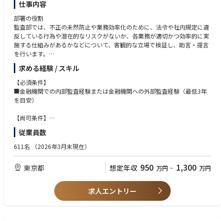
仕事内容
部署の役割
監査部では、不正の未然防止や業務効率化のために、法令や社内規定に違
反している行為や潜在的なリスクがないか、各業務が適切かつ効率的に実
施する仕組みがあるかなどについて、客観的な立場で検証し、助言・提言
を行います。
求める経験 / スキル
仕事内容
各監査のリーダーを筆頭に1～3名程度でテーマ監査をメインに行います。
【必須条件】
システムや資産運用、財務会計等の経験を考慮の上、担当する監査を決定
■金融機関での内部監査経験または金融機関への外部監査経験（最低3年
する予定です。
を目安）
また、単独で簡易な検証のレビューを行う事もございます。
【尚可条件】
■内部監査の実施に係る一連の業務
■保険業界での監査業務経験または保険業界に向けた外部監査業務経験
従業員数
（個別監査計画の策定、検証の実施、監査報告書作成、報告・伝達、フォ
■システム監査経験
ローアップ）
■論理的な文章作成能力
611名
（2026年3月末現在）
■内部監査に関する企画業務
■コミュニケーション能力
（リスクアセスメントの実施、監査計画の策定、監査品質の改善）
■協調性、チームワークを大切にした業務遂行能力
950
1,300
東京都
想定年収
万円
~
万円
■その他、品質評価やJ-SOX評価等
■CIA、CISA、CPA保有者
■保険業界経験者
＜テーマ監査一例＞
■経理、財務、数理、資産運用、リスク管理、システムなどの専門性保有
求人エントリー
■システム監査
者
■資産運用、数理、財務等の監査
■保険金支払、保険引受等の業務監査 等