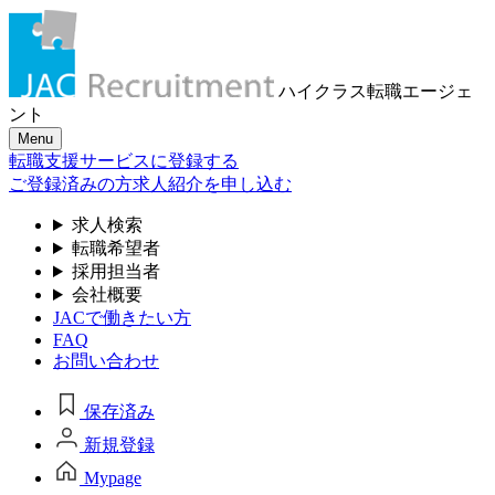
ハイクラス転職
エージェ
ント
Menu
転職支援サービスに登録する
ご登録済みの方
求人紹介を申し込む
求人検索
転職希望者
採用担当者
会社概要
JACで働きたい方
FAQ
お問い合わせ
保存済み
新規登録
Mypage