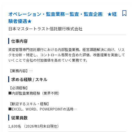
You will collaborate with functional stakeholders and other assurance te
オペレーション・監査業務－監査・監査企画 ★経
ams to:
験者優遇★
日本マスタートラスト信託銀行株式会社
・Assist in planning and executing audit engagements, ensuring that inhe
rent risks in the stakeholder’s business area are identified and manageme
nt has implemented to mitigate their risks.
仕事内容
資産管理専門信託銀行における内部監査業務。経営課題解決に向け、リス
・Monitor transformation initiatives and perform change reviews as need
クを分析・特定し、コントロール態勢を含めた評価、改善提案を実施して
ed.
いくことで会社の付加価値を高めていく業務です。
・Continuously monitor the risks and developments of the business and
【業務内容】
the industry, including audit issues tracking and verification and providin
・部署単位、リスク単位でのモニタリングや内部監査の実施
g input into audit planning decisions.
求める経験 / スキル
・監査品質の維持・向上に向けた企画・推進、監査結果の経営宛報告とり
まとめ など
・Contribute to the overall effectiveness and value of IAG by recommend
【必須経験】
・平常時で60％（平均/月）以上のリモートワークを行っています。
ing and developing innovative approaches and solutions (e.g. use of dat
■内部監査業務経験（業界不問）
a analytics, automation, generative AI and execution practices that devel
op agility).
【歓迎するスキル・経験】
■EXCEL、WORD、POWERPOINTの活用
What we’re looking for:
■英語力 読みが一定程度（英文契約書等）できるレベル
従業員数
■資格 CIA（公認内部監査人）、CISA（公認情報システム監査人）、CFE
（公認不正検査士）
1,630名
（2026年3月末日現在）
■経験 金融機関における内部監査業務経験がある方が望ましい