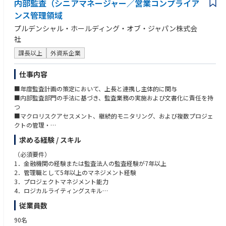
内部監査（シニアマネージャー／営業コンプライア
【担当業務】
ンス管理領域
・信用リスク、市場リスク、流動性リスク、オペレーショナルリスク等の
プルデンシャル・ホールディング・オブ・ジャパン株式会
計量やコントロール
・統合的リスク管理（新商品のリスク検討等）
社
・セブン銀行グループのリスク管理
課長以上
外資系企業
・事務リスクの管理
・外部委託管理
・第2線の立場として、組織全体のリスク管理（モニタリング・評価・リ
仕事内容
スク低減施策の立案等）の推進
■年度監査計画の策定において、上長と連携し主体的に関与
■内部監査部門の手法に基づき、監査業務の実施および文書化に責任を持
ご入社後は日次の定例業務を通じたOJTを中心に、各リスクに関する業務
つ
を一通り習得した後、
■マクロリスクアセスメント、継続的モニタリング、および複数プロジェ
複数のリスクを分担して担当していただき、リスク管理に関する企画業
クトの管理・
務、推進を行っていただきます。
監督を行い、期日内かつ期待される水準での完了に責任を持つ
求める経験 / スキル
■監査対象部門のシニアステークホルダーとの円滑なコミュニケーション
なお、ご入社直後は下記業務を担当いただく予定となります。
の推進
（必須要件）
・オフサイトモニタリング(銀行の健全性を金融庁や日銀へ報告)
■監査・リスク・統制に関する知識を活用し、複雑な分析および課題対応
1．金融機関の経験または監査法人の監査経験が7年以上
・自己査定(資産を区分し、危険度に応じて引当金を計上、自己資本比率を
を遂行
2．管理職として5年以上のマネジメント経験
算定する)等
■複雑または大規模な監査プロジェクトにおいて、プロジェクトリーダー
3．プロジェクトマネジメント能力
として従事
4．ロジカルライティングスキル
銀行ではありますが、いろいろな業界出身の中途入社者が働いており、
■数名のチームメンバーのマネジメントを担当
5．コミュニケーションスキル（特にコンフリクトマネジメント）
一般企業のような色合い（意思決定のスピード感・社内の風通しの良さ
従業員数
等）もあります。
（歓迎要件）
90名