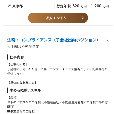
We’re seeking an Internal Audit Manager who brings strong audit expertis
520
1,200
東京都
想定年収
万円
~
万円
e and the drive to make an impact. You will play a key role in strengtheni
【求める人物像】
ng our risk and control environment, working closely with stakeholders a
◎内部監査人として公正不偏の態度で業務に従事できる方
cross the organization to ensure effective governance and continuous im
◎様々な情報の収集・分析により組織の課題を見つけ、改善提言ができる
求人エントリー
provement. You have proven experience in internal audit, ideally within t
方
he insurance or broader financial services industry, and understand the c
◎多様な立場、考え、バックグラウンドの相手とコミュニケーションをと
omplexities of risk management and regulatory expectations.
りながら合意形成を図れる方
◎困難な状況においても、常に最善策を求め、目標の達成に向けて最後ま
法務・コンプライアンス（子会社出向ポジション）
で粘り強く遂行できる方
◎組織に主体的に関与し、組織課題の解決に貢献するとともに、組織の力
大手総合不動産企業
We value people who are curious, analytical, and forward-thinking. Thos
を向上させられる方 （業務と人材のマネジメント力）
e who look beyond the surface to understand root causes and identify o
仕事内容
pportunities for improvement. You approach challenges with a critical b
ut solutions-oriented mindset and take ownership of your work from pla
【仕事の内容】
nning through delivery. Collaboration is central to how we operate. You
子会社に出向いただき、法務・コンプライアンス担当として下記業務をお
build strong relationships within the Internal Audit team as well as our sta
任せします。
keholders. You are comfortable articulating insights that drive meaningfu
l change. Above all, you have a learn-it-all mindset. strengthens the organ
【具体的な業務内容】
ization.
以下の業務をお任せする予定です。
求める経験 / スキル
■不動産運用会社（金融商品取引業者）での法務相談、契約書等のチェッ
ク、訴訟事案対応
【必須】
■Specific Responsibilities Include:
■不動産運用会社（金融商品取引業者）でのコンプライアンス・内部管理
以下のいずれかのご経験（不動産会社・不動産運用会社での経験であれば
態勢の整備・運用
尚可）
・Full audit lifecycle - plan, test controls, communicate audit results, and
■不動産運用会社（金融商品取引業者）でのリスク管理の統括
■事業法務のご経験
perform issue verification.