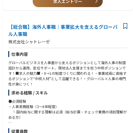
求人エントリー
す。
求める人物像
•自ら進んで行動するマインド
■エンゲージメント向上の企画・実行
•変化の早い環境においても前向きに対応し、業務を遂行できる能力、柔
従業員の声やデータをもとに課題を特定し、エンゲージメント向上施策を
軟性
企画・実行します。現場マネジメントと連携しながら、組織の活性化とパ
【総合職】海外人事職｜事業拡大を支えるグローバ
•ステークホルダーと円滑にコミュニケーションを取ることができる優れ
フォーマンス向上を実現します。
たコミュニケーション能力
ル人事職
•実務を改善しよりよいものを作る改善マインド
株式会社シャトレーゼ
■マネジメントのパートナーとしてのHR支援
•社員へのサービス提供をやりがいと捉えるマインド
工場リーダーシップチームの信頼できるパートナーとして、HRBPと共に
•HRチームの一員としてビジネスの発展に寄与する強い意志
組織・人材に関する意思決定をサポートします。課題に対する提言や解決
仕事内容
策の提示を通じて、ビジネス成果に直接貢献します。
グローバルビジネスを人事面から支えるポジションとして海外人事の制度
設計から運用、赴任サポート、現地法人支援までを担う中核ポジションで
■データドリブンな人事運営と業務改善
す！■求人の魅力■・0→1の制度づくりに関われる！・事業成長に直結す
人事データの活用を通じて課題を可視化し、業務効率化や意思決定の高度
るポジションで“中核人材”として活躍できる！・グローバル×人事の専門
化を推進します。Excelなどのツールを活用しながら、既存プロセスの改善
性が身につく！
にも積極的に取り組みます。
求める経験 / スキル
■総務業務のサポート（必要に応じて）
工場運営を円滑に支えるため、総務領域においても柔軟にサポートいただ
●必須経験
きます。
・人事実務経験（3～6年程度）
└ 国内給与に関する理解は必須（給与計算・チェック業務の項目理解が
ある方）
≪業務責任の範囲≫
館林工場における人事労務管理業務
・海外人事に関する知識（あれば尚可）
従業員数
派遣社員採用/正社員登用/オンボーディング