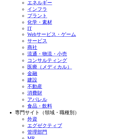
エネルギー
インフラ
プラント
化学・素材
IT
Webサービス・ゲーム
サービス
商社
流通・物流・小売
コンサルティング
医療（メディカル）
金融
建設
不動産
消費財
アパレル
食品・飲料
専門サイト（領域・職種別）
外資
エグゼクティブ
管理部門
MR