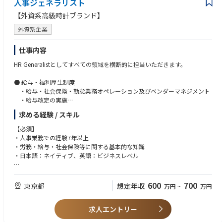
人事ジェネラリスト
【外資系高級時計ブランド】
外資系企業
仕事内容
HR Generalistとしてすべての領域を横断的に担当いただきます。
● 給与・福利厚生制度
・給与・社会保険・勤怠業務オペレーション及びベンダーマネジメント
・給与改定の実施
・就業規則や人事制度の運用・改善
求める経験 / スキル
・福利厚生制度の企画・導入・運用業務
・労務対応
【必須】
・問い合わせ対応
・人事業務での経験7年以上
・労務・給与・社会保険等に関する基本的な知識
●採用
・日本語：ネイティブ、英語：ビジネスレベル
・事業計画や人員計画に基づいた採用ニーズの把握・戦略策定
・採用業務（中途採用を中心に新卒採用、アルバイト採用）
【歓迎】
・派遣スタッフ管理
・RecruitingやL＆Dの経験
600
700
東京都
想定年収
万円
~
万円
・リテール業界での採用業務の経験
●教育・研修
・HRISの導入経験
・キャリア開発支援
求人エントリー
・研修の設計・実施