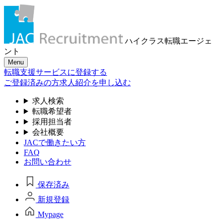
ハイクラス転職
エージェ
ント
Menu
転職支援サービスに登録する
ご登録済みの方
求人紹介を申し込む
求人検索
転職希望者
採用担当者
会社概要
JACで働きたい方
FAQ
お問い合わせ
保存済み
新規登録
Mypage