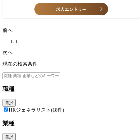
Develop and maintain HR data governance activities.
Ability to manage multiple stakeholders and deal with internal and exter
Working as a member of global & local people data related Committee
求人エントリー
nal customer groups.
(Data Privacy, People data council etc.)
Is comfortable with ambiguity, challenge the status quo and introduce p
Review and streamline current HR daily operational activities and proces
ositive change.
ses for accurate data collection and HR transformation.
Strong communication skills, with ability to translate the data and busin
前へ
ess needs into understandable requirements
High proficiency in Excel including formulas, pivot tables and charts
1
High business level of English
“Workday”(HRIS) experience and Working experience in retail industry ar
次へ
e preferred.
Project mgmt., and HR consultancy experience are preferable.
現在の検索条件
職種
選択
HRジェネラリスト
(18件)
業種
選択