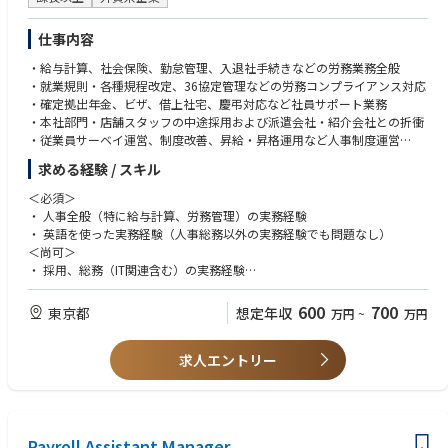
ジメントを高め、ブランドの体現者として長期的に活躍するためのキャリ
アパスの構築
仕事内容
・給与計算、社会保険、勤怠管理、入退社手続きなどの労務業務全般
■総務領域
・就業規則・各種規程改定、36協定管理などの労務コンプライアンス対応
・ファシリティマネジメント：オフィス環境の整備、備品管理、事業所間
・確定拠出年金、ビザ、借上社宅、慶弔対応など社員サポート業務
の連携支援
・本社部門・店舗スタッフの中途採用および派遣会社・紹介会社との折衝
・福利厚生：制度の企画立案・運用
・従業員サーベイ運営、制度改善、昇給・昇格運用など人事制度運営
・オフィス・各種保険契約管理、IT機器管理、本国ICTチームとの連携
■使用ツール
求める経験 / スキル
・サステナビリティ関連プロジェクト（Carbon Footprint Project）の日
・HERP（ATS）
本側窓口
・マネーフォワードクラウドシリーズ（給与計算、社会保険、人事管理
＜必須＞
・人事・総務関連経費の請求処理およびベンダーマネジメント
等）
・ 人事全般（特に給与計算、労務管理）の実務経験
・HRBrain（タレマネ、評価）
・ 英語を使った実務経験（人事総務以外の実務経験でも問題なし）
・asana（タスク管理ツール）
＜尚可＞
・Google Workspace（グループウェア）
・ 採用、総務（IT関連含む）の実務経験
・LINE WORKS（コミュニケーション）
・ アパレル業界での人事全般の経験
求めるスキル
600
700
東京都
想定年収
万円
~
万円
※以下のような方を求めています
・ Excel/Wordでの資料作成。簡単な関数、差込印刷は、全社員向けの告
知を行う際頻繁に使用。
応募時点で人事・総務の全領域のご経験は不要です。例えば「採用」から
求人エントリー
・ 英語でのコミュニケーション能力（主にe-mailを使用するため読み書き
「人事企画」「育成」「給与労務」「総務」など、領域を拡げてフルスタ
は必須。会話力は、電話やビデオカンファレンスは最低でも抵抗がないレ
ックの人事総務として「部長」を目指したい方
ベル）
「メガベンチャー」や「IPOベンチャー」で「採用」や「HRBP」など、個
・ 未経験である事でも臆せず、調べながら業務を進めさせる実行能力
別領域に特化してキャリアアップしてきたが、「人事企画」などにチャレ
・ チャレンジ精神が旺盛で積極的にスキルアップを目指すモチベーション
Payroll Assistant Manager
ンジし総合力を高めたい方