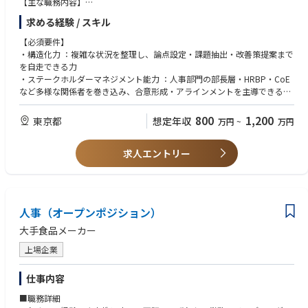
【主な職務内容】
① 人事戦略推進のための人事総務本部の各種施策統合管理
求める経験 / スキル
・人事総務本部各部門の中期/年間Action Plan の取りまとめと実行管理
・人事戦略と各種PJ/施策を接続し、戦略実現確度を高める仕組み構築
【必須要件】
・人事戦略 KPIおよび各種PJ/施策の進捗モニタリングと推進
・構造化力 ：複雑な状況を整理し、論点設定・課題抽出・改善策提案まで
を自走できる力
② 人事戦略の効果的推進のための会議体の設計・運営
・ステークホルダーマネジメント能力 ：人事部門の部長層・HRBP・CoE
・Meeting Cadence（会議体系）の設計・更新および運営品質の向上
など多様な関係者を巻き込み、合意形成・アラインメントを主導できるフ
・人事戦略に関連する資料の策定（HR部長会議、人材戦略プロジェクト会
ァシリテーション能力
議、経営会議等）
・意思決定支援スキル ：意思決定に必要な資料構成力（論点整理、示唆出
800
1,200
東京都
想定年収
万円
~
万円
・会議体横断のアジェンダ管理と関係者アライメント、および会議の実行
し、ストーリー設計）およびそれを効果的に伝達できるスキル
モニタリング、改善サイクルのリード
・人事データ分析力 ：サーベイデータ、人的資本KPIなど人事データを読
求人エントリー
み解き、組織課題を可視化し、改善策を企画・提案できる力
③ 人的データの分析と課題抽出・提案
・言語力 ：日本語・英語ともにビジネスレベル（議論、プレゼンテーショ
・エンゲージメントサーベイや人的データ分析による課題抽出・提案
ン、ドキュメント作成）
【あれば尚可】
人事（オープンポジション）
・事業会社での 人事企画・人事戦略・HRBP等の経験
・人事コンサルティングにおける 人事戦略の実行支援の経験
大手食品メーカー
・予算管理／業務プロセス改善（BPR等）の経験
上場企業
・経営層へのレポート作成・プレゼンテーション経験
仕事内容
■職務詳細