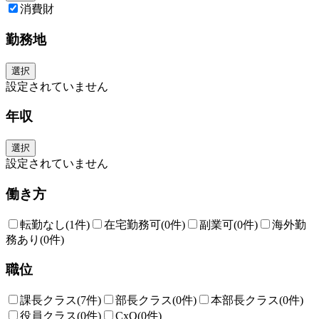
消費財
勤務地
選択
設定されていません
年収
選択
設定されていません
働き方
転勤なし
(1件)
在宅勤務可
(0件)
副業可
(0件)
海外勤
務あり
(0件)
職位
課長クラス
(7件)
部長クラス
(0件)
本部長クラス
(0件)
役員クラス
(0件)
CxO
(0件)