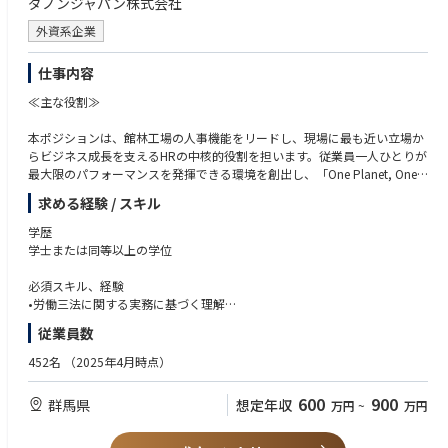
ダノンジャパン株式会社
外資系企業
仕事内容
≪主な役割≫
本ポジションは、館林工場の人事機能をリードし、現場に最も近い立場か
らビジネス成長を支えるHRの中核的役割を担います。従業員一人ひとりが
最大限のパフォーマンスを発揮できる環境を創出し、「One Planet, One H
ealth」の実現に貢献していただきます。
求める経験 / スキル
具体的には以下の領域において、戦略と実行の両面から主体的にリードい
学歴
ただきます：
学士または同等以上の学位
■人事労務管理の推進・高度化
必須スキル、経験
工場における労務管理全般を担い、コンプライアンスを確保しながら、リ
•労働三法に関する実務に基づく理解
スクの予防・早期対応を行います。特に現場に寄り添った対応を通じて、
•製造業における人事の、複数年以上の豊富な実務経験
従業員数
安心して働ける環境づくりを推進します。
•データ分析およびデータ管理スキル
•メンタルヘルスなどの労務管理対応経験
452名
（2025年4月時点）
■採用およびオンボーディングのリード
•エクセルなどの効率的な運用による業務改善経験
工場の持続的な成長を支える人材確保に向け、派遣採用活動を主体的に推
•HRとしてマネジメントとの良好な関係構築経験
600
900
群馬県
想定年収
万円
~
万円
進します。特にオペレーターレイヤの早期活躍・定着を実現するオンボー
•（尚可）ビジネス英語能力/経験が無くとも入社後自発的に語学を取り組
ディングプロセスの設計・改善にも取り組みます。このオペレーターレイ
む姿勢は必須
ヤの定着と活躍はダノンジャパンの事業にとって非常に重要なポイントで