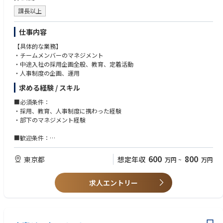
取れる方
課長以上
・深い思考力とスピーディな実行力を兼ね備えた方
・トレンドに敏感で、新しいことにワクワクできる方
仕事内容
【具体的な業務】
・チームメンバーのマネジメント
・中途入社の採用企画全般、教育、定着活動
・人事制度の企画、運用
求める経験 / スキル
■必須条件：
・採用、教育、人事制度に携わった経験
・部下のマネジメント経験
■歓迎条件：
・事業会社や成長企業において人事責任者としての経験、製造業もしくは
小売業での人事経験
600
800
東京都
想定年収
万円
~
万円
・エージェントに限らず、媒体やデジタルを駆使し様々なアプローチをゼ
ロベースで企画し、実行経験
求人エントリー