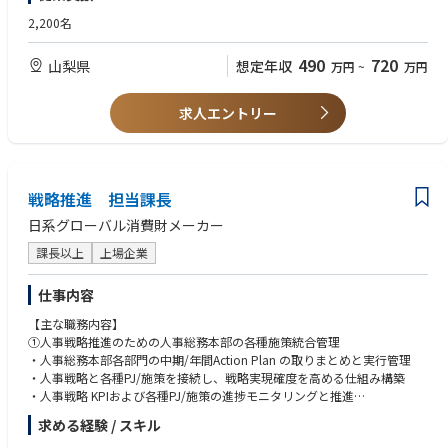
└ 一部理解レベルでも可
労務管理/労務リスク管理（休職者対応含む）
2,200名
エンゲージメント改善活動
・英語力
一部総務業務サポートあり
└ TOEIC700点以上、またはビジネスレベルの英語力
490
720
山梨県
想定年収
万円
~
万円
※スコアは目安とし、実務での英語使用可否を重視
Report to Sr. Manager, HRBP
●歓迎経験
求人エントリー
海外人事経験あれば大歓迎！
※特に海外現地法人立ち上げ一部経験者の方歓迎
（特定エリアの海外人事経験など）
戦略推進 担当課長
日系グローバル消費財メーカー
課長以上
上場企業
仕事内容
【主な職務内容】
①人事戦略推進のための人事総務本部の各種施策統合管理
・人事総務本部各部門の中期/年間Action Plan の取りまとめと実行管理
・人事戦略と各種PJ/施策を接続し、戦略実現確度を高める仕組み構築
・人事戦略 KPIおよび各種PJ/施策の進捗モニタリングと推進
求める経験 / スキル
②人事戦略の効果的推進のための会議体の設計・運営