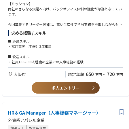
【ミッション】
同社のさらなる飛躍へ向け、バックオフィス体制の強化が急務となってい
ます。
今回募集するリーダー候補は、高い生産性で担当実務を推進しながらも、
人事総務の未経験領域にも果敢にチャレンジし修得し、将来のマネージャ
求める経験 / スキル
ーポジションを目指していただく位置づけです。
■ 必須スキル
人事総務経験の長い部長が伴走しますので、経験領域の狭い方も是非チャ
・採用業務（中途）3年相当
レンジしてください。
■ 歓迎スキル
社員一人ひとりがポテンシャルを最大限に発揮し、挑戦できる環境を自ら
・社員100-300人程度の企業での人事総務の経験
の手でデザインしていく。そんな熱意を持った方を求めています。
・労基署やハローワークなどの行政対応の経験
・総務業務の経験
650
720
大阪府
想定年収
万円
~
万円
【仕事内容】
■人事領域
■求める人物像
・採用：戦略的採用ルートの確立と母集団形成／採用ブランディングの推
求人エントリー
・何事もオーナーシップを持ち、セルフスターターとして周囲を巻き込み
進／オフィス職（年間10～20人）、美容部員（年間20～30人）
ながら業務を推進できる方
・配置：適材適所の配置による組織パフォーマンスの最大化
・変化を楽しみ、自らを進化させ続けられる方
給与労務：コンプライアンスを遵守した労務管理体制の統括／給与計算・
・自社の製品に愛着を持ち、その魅力を自分の言葉で語れる方
社会保険実務の効率化
・化粧品が好きな方・化粧品業界に興味がある方
HR＆GA Manager（人事総務マネージャー）
・評価：エンゲージメントを高める評価制度の運用／事業成長のスピード
に合わせた、インセンティブ制度や評価指標（KPI・MBO）のブラッシュ
外資系アパレル企業
アップ・改定提案
・育成：スキルアップ研修や管理職研修の企画・立案／従業員のエンゲー
課長以上
外資系企業