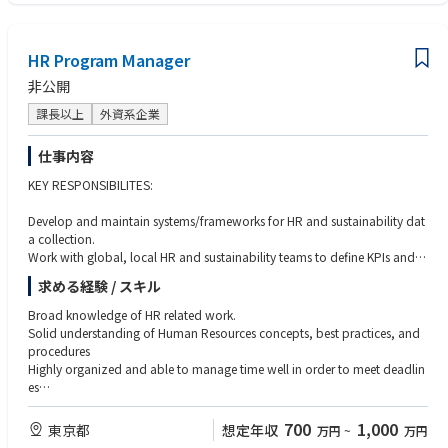
・オンボーディング研修の実施
●従業員エンゲージメント
HR Program Manager
・社内イベントの企画運営
・社員コミュニケーション活性化の施策立案・実行
非公開
●その他
課長以上
外資系企業
・上記業務に関連したグローバルプロジェクトへの参加
・ビジター来日時の各種手配・サポート業務
仕事内容
・人事総務および社内プロジェクトのサポート 等
KEY RESPONSIBILITES:
Develop and maintain systems/frameworks for HR and sustainability dat
a collection.
Work with global, local HR and sustainability teams to define KPIs and
metrics.
求める経験 / スキル
Consolidate data for internal and external sustainability reporting.
Ensure data accuracy and reliability across departments and global loca
Broad knowledge of HR related work.
tions.
Solid understanding of Human Resources concepts, best practices, and
Collaborate with IT and stakeholders to improve data management syst
procedures
ems.
Highly organized and able to manage time well in order to meet deadlin
Coordinate with external auditors and consultants for data verification.
es
Communicate with stakeholders about data collection and sustainability
Strong analytical and critical thinking skills.
performance.
Ability to manage multiple projects and conflicting priorities with a can-
700
1,000
東京都
想定年収
万円
~
万円
Align collaboration on HR sustainability topics.
do approach.