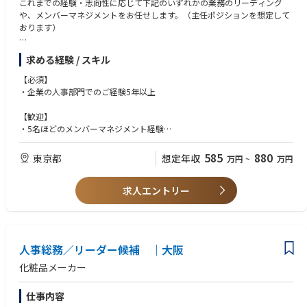
これまでの経験・志向性に応じて下記のいずれかの業務のリーディング
や、メンバーマネジメントをお任せします。（主任ポジションを想定して
おります）
【業務内容】
求める経験 / スキル
全社／各事業における、
・新卒・キャリア採用の採用戦略立案、採用ブランディング及び実務
【必須】
・社内研修の企画・運用
・企業の人事部門でのご経験5年以上
・目標評価、昇格試験をはじめとする人事制度の企画、運用構築
・人事戦略の設計（定期人事異動対応、昇格アセスメント）、人財育成の
【歓迎】
ためのキャリア・組織開発
・5名ほどのメンバーマネジメント経験
・再雇用、出向者、休職者対応
・労務実務のご経験、知識をお持ちの方
・国内事業所における人事部門の責任者 など
585
880
東京都
想定年収
万円
~
万円
【資格・免許】
・普通自動車第一種免許
求人エントリー
【求める人物像】
・変化を敏感に感じ取りながら自らを変革していける方
・常に向上心を持ち、物事に挑戦できる方
・主体的に考え行動できる方
人事総務／リーダー候補 ｜大阪
・協調性があり、社内・社外の担当者と良好な関係を築ける方
・明朗で周囲と常に良好なコミュニケーションを取ることができる方
化粧品メーカー
仕事内容