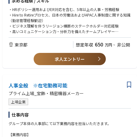
求める経験 / スキル
・従業員対応（Employee Relations）案件のサポートおよび人事関連プロ
ジェクトへの参画
・HRポリシー運用およびER対応を含む、5年以上の人事・労務経験
・HRサービス運営担当として、Hire-to-Retireプロセスの定義・標準化・文
・Hire to Retireプロセス、日本の労働法およびAPAC人事制度に関する知識
書化を推進
（勤怠管理経験歓迎）
・福利厚生、研修、勤怠管理に関するHRサービスの実務および専門的対応
・ビジネス理解を伴うリージョン横断のステークホルダー対応経験
を実施
・高いコミュニケーション力・分析力を備えたチームプレイヤー
・グローバル／リージョン横断での業務移行や新制度導入を支援
・MS Officeに習熟し、AI・業務自動化への関心を有すること
業務改善提案、ナレッジ整備、チームメンバーの育成を通じて、品質の高
・日本語・英語ともにビジネスレベル以上の語学力
650
東京都
想定年収
非公開
万円
~
いHRサービス提供を推進
求人エントリー
人事全般 ※在宅勤務可能
プライム上場_宝飾・精密機器メーカー
上場企業
仕事内容
グループ本体の人事部にて以下業務内容を担当いただきます。
【業務内容】