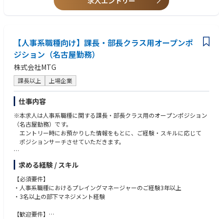
求人エントリー
【人事系職種向け】課長・部長クラス用オープンポ
ジション（名古屋勤務）
株式会社MTG
課長以上
上場企業
仕事内容
※本求人は人事系職種に関する課長・部長クラス用のオープンポジション
（名古屋勤務）です。
エントリー時にお預かりした情報をもとに、ご経験・スキルに応じて
ポジションサーチさせていただきます。
職種例：
求める経験 / スキル
・採用
・労務
【必須要件】
・人事企画
・人事系職種におけるプレイングマネージャーのご経験3年以上
・人材開発
・3名以上の部下マネジメント経験
・人事ガバナンス
・人事管理
【歓迎要件】