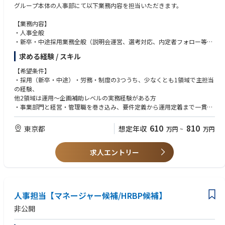
グループ本体の人事部にて以下業務内容を担当いただきます。
【業務内容】
・人事全般
・新卒・中途採用業務全般（説明会運営、選考対応、内定者フォロー等）
・労務管理（勤怠、人件費、従業員データ管理）
求める経験 / スキル
・人事企画・制度運用（制度見直し、健康経営施策、エンゲージメント向
上施策等）
【希望条件】
・社内イベント企画運営（内定式、社内報奨等）
・採用（新卒・中途）・労務・制度の3つうち、少なくとも1領域で主担当
の経験、
他2領域は運用～企画補助レベルの実務経験がある方
・事業部門と経営・管理職を巻き込み、要件定義から運用定着まで一貫し
て進める「自走力」がある方
・事業会社との折衝が多いため、高いコミュニケーション力、調整力のあ
610
810
東京都
想定年収
万円
~
万円
る方歓迎
求人エントリー
【能力・スキル】
・Word、Excel、PowerPoint
・上記実務経験
人事担当【マネージャー候補/HRBP候補】
非公開