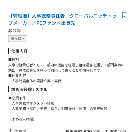
er to achieve business goals
-Attention to details, the right balance between accuracy and speed.
-High/wide view to grasp issues/problems and cool-headed to solve it.
【管理職】人事総務責任者 グローバルニッチトッ
-MS Excel (intermediate-advanced level), Work, Outlook etc. and interest i
プメーカー／PEファンド出資先
n utilizing tools e.g. AI for efficient / automated processes
-University degree or equivalent preferred
非公開
課長以上
仕事内容
■役割
人事労務責任者として、部内の機能を統括し組織運営を通じて部門業績の
創出・達成に責任を持って対応して頂くことを期待します。
■仕事内容
・人事制度全体の設計立案・実行
・採用業務全般（計数計画、計数管理、実行、社内外各種連携）
求める経験 / スキル
・人事関連プロジェクトの遂行など人事業務全般
・計数定量管理含む人的資本関連業務
◆必須条件
・PEファンド傘下での組織改善 など
・人事労務マネジメント経験
・人事業務（採用／労務／給与、制度設計／運用）の実務経験
【求める人物像】
・人事制度の企画・運用経験をお持ちの方
・課題発見と改善提案が得意な方
600
1,000
広島県
想定年収
万円
~
万円