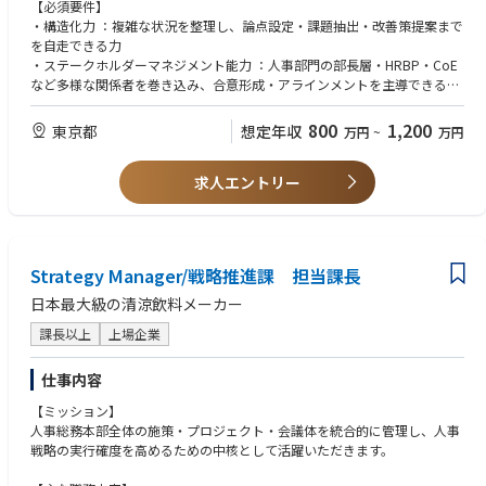
・Meeting Cadence（会議体系）の設計・更新および運営品質の向上
【必須要件】
・人事戦略に関連する資料の策定（HR部長会議、人材戦略プロジェクト会
・構造化力 ：複雑な状況を整理し、論点設定・課題抽出・改善策提案まで
議、経営会議等）
を自走できる力
・会議体横断のアジェンダ管理と関係者アライメント、および会議の実行
・ステークホルダーマネジメント能力 ：人事部門の部長層・HRBP・CoE
モニタリング、改善サイクルのリード
など多様な関係者を巻き込み、合意形成・アラインメントを主導できるフ
ァシリテーション能力
③人的データの分析と課題抽出・提案
・意思決定支援スキル ：意思決定に必要な資料構成力（論点整理、示唆出
800
1,200
東京都
想定年収
万円
~
万円
・エンゲージメントサーベイや人的データ分析による課題抽出・提案
し、ストーリー設計）およびそれを効果的に伝達できるスキル
・人事データ分析力 ：サーベイデータ、人的資本KPIなど人事データを読
求人エントリー
み解き、組織課題を可視化し、改善策を企画・提案できる力
・言語力 ：日本語・英語ともにビジネスレベル（議論、プレゼンテーショ
ン、ドキュメント作成）
【あれば尚可】
Strategy Manager/戦略推進課 担当課長
・事業会社での 人事企画・人事戦略・HRBP等の経験
・人事コンサルティングにおける 人事戦略の実行支援の経験
日本最大級の清涼飲料メーカー
・予算管理／業務プロセス改善（BPR等）の経験
課長以上
上場企業
・経営層へのレポート作成・プレゼンテーション経験
仕事内容
【ミッション】
人事総務本部全体の施策・プロジェクト・会議体を統合的に管理し、人事
戦略の実行確度を高めるための中核として活躍いただきます。