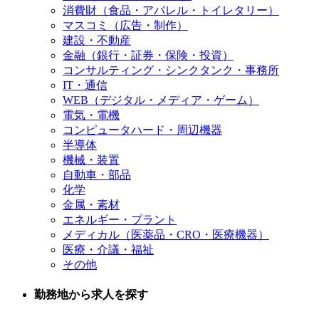
消費財（食品・アパレル・トイレタリー）
マスコミ（広告・制作）
建設・不動産
金融（銀行・証券・保険・投資）
コンサルティング・シンクタンク・事務所
IT・通信
WEB（デジタル・メディア・ゲーム）
電気・電機
コンピュータハード・周辺機器
半導体
機械・装置
自動車・部品
化学
金属・素材
エネルギー・プラント
メディカル（医薬品・CRO・医療機器）
医療・介議・福祉
その他
勤務地から求人を探す