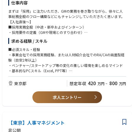
仕事内容
まずは「採用」に注力いただき、GMの業務を巻き取りながら、徐々に人
事総務全般のフロー構築などにもチャレンジしていただきたく思います。
【入社直後〜】
■採用実務全般（中途・新卒およびインターン）
・採用要件の定義（GMや現場とのすり合わせ）
・求人票の作成・更新
求める経験 / スキル
・エージェントコントロール、ダイレクトリクルーティングの運用
・選考進行管理、面接対応
■必須スキル・経験
・採用広報（自社のマーケティング力を活かした採用ブランディング）
・事業会社での採用実務経験、または人材紹介会社でのRA/CAの両面型経
■オンボーディング支援
験（目安2年以上）
・入社手続き、オリエンテーションの実施
・ベンチャー/スタートアップ等の変化の激しい環境を楽しめるマインド
・基本的なPCスキル（Excel, PPT等）
【ゆくゆくは（組織課題や興味に合わせて）】
・トレンドなど新しいことへの積極性・取り組んだ経験や実績
・人事評価制度の運用・改善
420
800
東京都
想定年収
万円
~
万円
・社内環境整備、総務業務のフロー化
■歓迎スキル
・グローバル人材（外国籍社員）の受け入れ体制強化
・人事制度の構築・運用経験
求人エントリー
・日常会話レベル以上の中国語力（社内に多国籍メンバーが多いため）
・化粧品、エンタメ、ホビー業界への興味・関心
■求める人物像
・指示を待つのではなく、自ら課題を見つけて提案・実行できる方
【東京】人事マネジメント
・スピード感を持ってマルチタスクをこなせる方
・多様なバックグラウンドを持つメンバーと円滑にコミュニケーションが
非公開