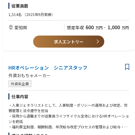
・HRBP 等
・上場企業、1,000名規模以上の組織でのご経験
従業員数
・各種コーポレート系のご経験、または現場でのご経験
【このポジションにおけるやりがい】
1,514名
（2025年9月実績）
・経営に近い立場でスピード感や裁量をもって仕事をすることができる
・成長期ならではのダイナミックな経験が積める
600
1,000
愛知県
想定年収
万円
~
万円
求人エントリー
HRオペレーション シニアスタッフ
外資おもちゃメーカー
外資系企業
仕事内容
・人事ジェネラリストとして、人事制度・ポリシーの運用および改定、労
務管理と法令遵守を担当
・採用から退職までの従業員ライフサイクル全体におけるHRオペレーショ
ンを統括
・福利厚生制度、報酬制度、年次給与改定プロセスの管理および給与・人
事関連事務を担当