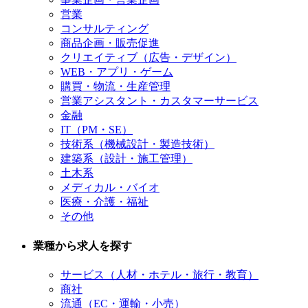
営業
コンサルティング
商品企画・販売促進
クリエイティブ（広告・デザイン）
WEB・アプリ・ゲーム
購買・物流・生産管理
営業アシスタント・カスタマーサービス
金融
IT（PM・SE）
技術系（機械設計・製造技術）
建築系（設計・施工管理）
土木系
メディカル・バイオ
医療・介護・福祉
その他
業種から求人を探す
サービス（人材・ホテル・旅行・教育）
商社
流通（EC・運輸・小売）