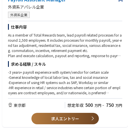
のある方
「人材紹介エージェント」から「企業人事」に転じたい方
外資系アパレル企業
外資系企業
仕事内容
As a member of Total Rewards team, lead payroll related processes for a
round 2,500 employees. It includes processes for monthly payroll, year-e
nd tax adjustment, residential tax, social insurance, various allowance e.
g. commutation, incentive, retirement payment etc.
Plan and execute calculation, payout and reporting, response to payroll
related requests/audits, all in timely and accurate manner, establishing a
求める経験 / スキル
nd maintaining partnerships with relevant internal functions e.g. HR Busin
ess Partner, Finance & Accounting, as well as external vendors.
-3 years+ payroll experience with system/vendor for certain scale
-General knowledge of local labor law, tax and social insurance
-Experience of using HR systems such as SAP, Workday or similar
-HR experience in retail / service industries where certain portion of empl
oyees are contract employees, and/or nationwide, is preferred
-Language skill in Japanese and English (both at business level)
-Communication skills to understand/tell what requesters/questioners re
500
750
東京都
想定年収
万円
~
万円
quire in appropriate way, considering phycological things as well
-Mindset to take employees, management and relevant teams as own cus
求人エントリー
tomers and demonstrate customer-oriented behavior
-A Self-starter and team player with ownership and accountability in ord