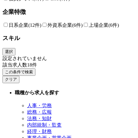
企業特徴
日系企業
(12件)
外資系企業
(6件)
上場企業
(6件)
スキル
選択
設定されていません
該当求人数
18
件
この条件で検索
クリア
職種から求人を探す
人事・労務
総務・広報
法務・知財
内部統制・監査
経理・財務
事業企画・営業企画