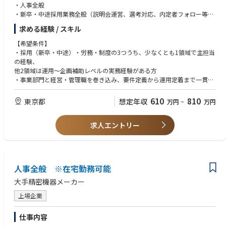
・人事全般
・新卒・中途採用業務全般（説明会運営、選考対応、内定者フォロー等）
・労務管理（勤怠、人件費、従業員データ管理）
求める経験 / スキル
・人事企画・制度運用（制度見直し、健康経営施策、エンゲージメント向
上施策等）
【希望条件】
・社内イベント企画運営（内定式、社内報奨等）
・採用（新卒・中途）・労務・制度の3つうち、少なくとも1領域で主担当
の経験、
他2領域は運用～企画補助レベルの実務経験がある方
・事業部門と経営・管理職を巻き込み、要件定義から運用定着まで一貫し
て進める「自走力」がある方
・事業会社との折衝が多いため、高いコミュニケーション力、調整力のあ
610
810
東京都
想定年収
万円
~
万円
る方歓迎
求人エントリー
【歓迎要件】
組織風土改革、研修など、人事における他領域でのご経験をお持ちの方
【能力・スキル】
・Word、Excel、PowerPoint
人事全般 ※在宅勤務可能
・上記実務経験
大手精密機器メーカー
上場企業
仕事内容