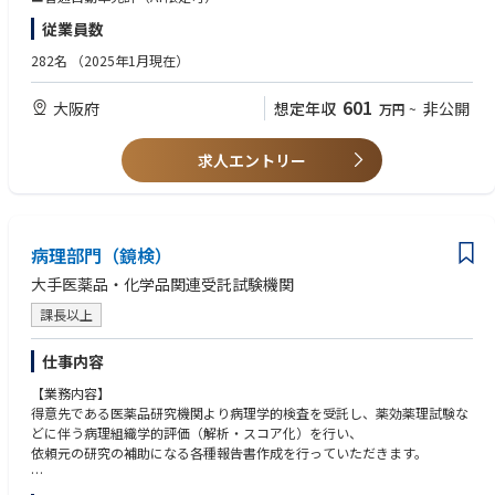
務を提供することで、地域医療への貢献を目指していただきます。
従業員数
【事例2：BtoB】
・服薬指導、薬歴管理、処方監査等、薬剤師業務全般
「食の楽しさ」を諦めない。超高齢化社会のインフラを創る『元気ごは
282名
（2025年1月現在）
・利用者様宅、居室への訪問服薬指導
ん』 高齢者施設における「食べきれずに体重が落ちてしまう」 という深
・医師、看護師等との連携による在宅医療の提供
刻なペインに対し、私たちは「少量高栄養」の食事モデルを開発しまし
601
大阪府
想定年収
非公開
万円
~
・薬剤管理、在庫管理
た。単に栄養を詰め込むのではなく、Oisixのアセットを活かした「確かな
・関連法規の遵守と安全管理
味」と「五感で楽しむ見た目の美しさ」に徹底的にこだわり、いつまでも
食を歓びとして感じられる体験を提供。施設の人手不足解消というBtoBの
求人エントリー
課題をクリアしながら、シニアのQOL（生活の質）を劇的に高める、当社
ならではの社会的意義の大きい挑戦です。
病理部門（鏡検）
■記事
〇わずか１年で累計販売食数が70万食を突破！── 急成長中を遂げる
大手医薬品・化学品関連受託試験機関
『デリOisix』の立ち上げの裏側
課長以上
https://recruit.oisix.co.jp/oidig/5868/
〇食を通じて、がんと共に生きる方々を支えたい。『ヘルスケア Kit コー
仕事内容
ス』に込めた想いとは？
【業務内容】
https://recruit.oisix.co.jp/oidig/4509/
得意先である医薬品研究機関より病理学的検査を受託し、薬効薬理試験な
どに伴う病理組織学的評価（解析・スコア化）を行い、
〇お客様の期待を超えた価値を届けるために。オイシックス・ラ・大地
依頼元の研究の補助になる各種報告書作成を行っていただきます。
流、新規事業の育て方
https://recruit.oisix.co.jp/oidig/1095/
医薬品や医療用具関連以外にも、アカデミアを含めて医学、歯学関係の学