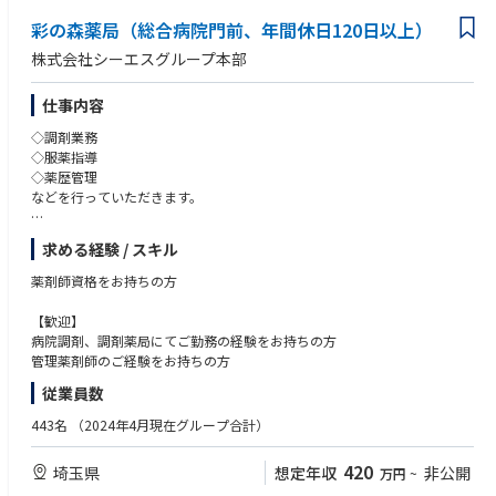
彩の森薬局（総合病院門前、年間休日120日以上）
株式会社シーエスグループ本部
仕事内容
◇調剤業務
◇服薬指導
◇薬歴管理
などを行っていただきます。
【 仕事内容詳細 】
求める経験 / スキル
処方せんによる調剤、薬の正しい使い方、飲み合わせのチェックなどを行
い、
薬剤師資格をお持ちの方
患者さまに安心してお薬を服用していただけるよう服薬指導、薬歴管理を
していただきます。
【歓迎】
また、必要な情報は医師への報告も行います。
病院調剤、調剤薬局にてご勤務の経験をお持ちの方
加えて、かかりつけ薬剤師、在宅医療の対応や、一般用医薬品の販売、受
管理薬剤師のご経験をお持ちの方
診勧奨など、セルフメディケーションのサポートも併せて行っていただき
従業員数
ます。
443名
（2024年4月現在グループ合計）
【 店舗情報 】
定休日：日祝
420
埼玉県
想定年収
非公開
万円
~
営業時間：月〜金（9:00～18:00）、土 （9:00～14:00）
処方箋内容：総合（彩の国東大宮メディカルセンターの門前薬局）