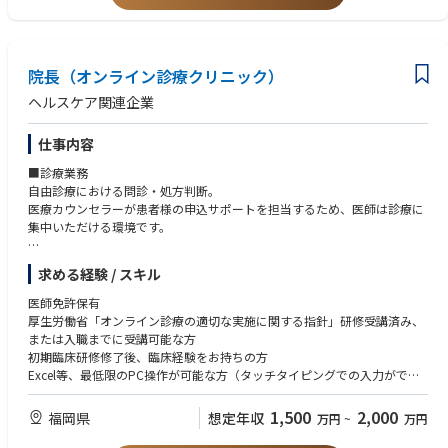
通販・D2Cモデルと連携した医師目線でのフィードバック
D2C・通販・サブスク型ビジネスへの理解または強い興味
広告運用・CS・カウンセラー管理・システム・集客・事務オペレーション
「将来開業したい」「事業をやってみたい」という志向
はグループ側で体制構築を進めます。
医療機関としての診療品質・安全管理・診療プロトコルの整備については
院長（オンライン診療クリニック）
院長として関与いただきますが、それ以外の経営実務は丸投げにはなりま
せん。
ヘルスケア関連企業
仕事内容
■診療業務
自由診療における問診・処方判断。
医療カウンセラーが患者様の申込サポートを担当するため、医師は診療に
集中いただける環境です。
対応件数目安：診療内容や患者様の状況により変動しますが、多い時間帯
求める経験 / スキル
で5〜8件/時程度を想定。
既存患者様を引き継ぐ形でのスタートとなるため、ゼロからの集患は必要
医師免許保有
ありません。
厚生労働省「オンライン診療の適切な実施に関する指針」研修受講済み、
※既存患者様の診療情報の引き継ぎにあたっては、個人情報保護法に基づ
または入職までに受講可能な方
き、本人同意の取得または適法な第三者提供の根拠を確認したうえで実施
初期臨床研修修了後、臨床経験をお持ちの方
します。
Excel等、最低限のPC操作が可能な方（タッチタイピングでの入力ができ
るレベルを想定しています）
■事業推進業務
医師としての専門性を活かしながら、診療だけでなく事業づくりや経営に
1,500
2,000
福岡県
想定年収
万円
~
万円
診療プロトコルの整備・品質管理
も関わりたい方
診療データをもとにしたサービス改善提案
ビジネス・数字への興味・関心がある方