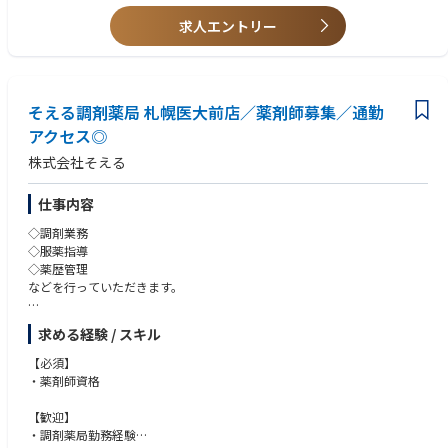
処方箋枚数：約280枚/日
求人エントリー
在籍人数：薬剤師（常勤11名、非常勤4名）、事務（常勤8名）
電子薬歴：あり
そえる調剤薬局 札幌医大前店／薬剤師募集／通勤
アクセス◎
株式会社そえる
仕事内容
◇調剤業務
◇服薬指導
◇薬歴管理
などを行っていただきます。
【 仕事内容詳細 】
求める経験 / スキル
処方せんによる調剤、薬の正しい使い方、飲み合わせのチェックなどを行
い、
【必須】
患者さまに安心してお薬を服用していただけるよう服薬指導、薬歴管理を
・薬剤師資格
していただきます。
また、必要な情報は医師への報告も行います。
【歓迎】
加えて、かかりつけ薬剤師、在宅医療の対応や、一般用医薬品の販売、受
・調剤薬局勤務経験