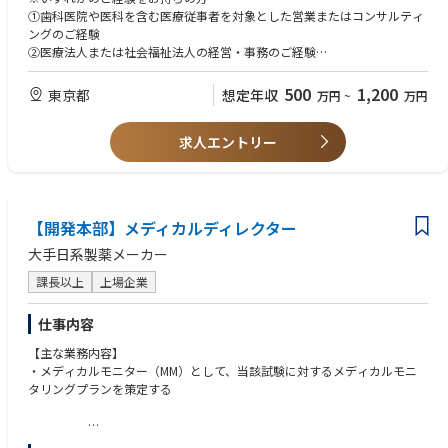
・歯科業界におけるベストプラクティス診療の導入・従業員教育の充実と
①歯科医院や医科を含む医療従事者を対象とした営業またはコンサルティ
働き方改革の実践
ングのご経験
・地域に所在する病院、施設(自宅含む)との連携強化
②医療法人または社会福祉法人の経営・事務のご経験
・集患マーケティングの企画、Web戦略立案、実行
③歯科関連資格（歯科医師、歯科衛生士、TC、介護福祉士、医療事務、介
護事務など）をお持ちで経営に携わりたい方
500
1,200
東京都
想定年収
万円
~
万円
【仕事内容】
・パートナークリニックへ最大週4～5日出張していただき、完全ハンズオ
【歓迎】
ン形式での支援担当マネージャーの事業計画遂行をサポート
求人エントリー
－医療機関経営という高難度な仕事に対して、知的好奇心と思考の持久力
※アソシエイトは1人につき2～3クリニック程度を担当いただく予定にし
を持って向き合える方
ています
－医療従事者と適切なコミュニケーションを図り、良好な信頼関係性を築
・パートナークリニックの経営企画、実行、実行支援すべて
ける方
・現場との日々のコミュニケーションと一次情報収集
－困難な事態に対しても、諦めずに胆力を持って立ち向かえる方
【開発本部】メディカルディレクター
・バリューアップ施策の仮説立証/検証、施策の実行管理（プロジェクト
－クリニックの経営を通じてビジネスパーソンとしても大きく成長したい
マネジメント）
方
大手日系製薬メーカー
課長以上
上場企業
仕事内容
【主な業務内容】
・メディカルモニター（MM）として、当該試験に対するメディカルモニ
タリングプランを策定する
・メディカルモニタリングプランに従って、実施中の臨床試験における被