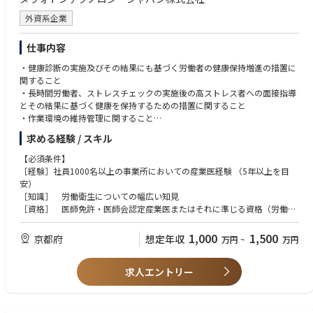
外資系企業
仕事内容
・健康診断の実施及びその結果にも基づく労働者の健康保持増進の措置に
関すること
・長時間労働者、ストレスチェックの実施後の高ストレス者への面接指導
とその結果に基づく健康を保持するための措置に関すること
・作業環境の維持管理に関すること
・健康教育、健康相談その他労働者の健康の保持増進に関すること
求める経験 / スキル
・衛生教育に関すること
・労働者の健康障害の原因の調査及び再発防止のための措置に関すること
【必須条件】
・本社、地域拠点の健康管理室の統合的な運営と、所属産業看護職スタッ
［経験］社員1000名以上の事業所においての産業医経験 （5年以上を目
フの育成、業務支援、指導に関すること
安）
［知識］ 労働衛生についての幅広い知見
［資格］ 医師免許・医師会認定産業医またはそれに準じる資格（労働衛
生コンサルタントなど）の資格保有
1,000
1,500
京都府
想定年収
万円
~
万円
【歓迎条件】
［経験］ 他の一般企業にて産業医全般の経験
求人エントリー
［スキル］英語（ビジネス使用経験があると尚可）