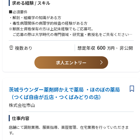
求める経験 / スキル
術研究用や学会発表用などにおける病理組織学的評価（鏡検）も行いま
■YouTube
す。
〇oisix流愛され続ける商品の創り方
■必須要件
https://www.youtube.com/watch?v=H24hcq_JDNc
・解剖・組織学の知識がある方
・毒性病理関係の病理学的検査の経験がある方
※獣医士資格保有の方は上記未経験でもご応募可。
ご応募の際は大学時代の専門領域・研究室・教授名をご共有ください
■歓迎要件
600
複数あり
想定年収
非公開
万円
~
・鏡検のご経験者
・病理学の総論程度の知識のある方
求人エントリー
茨城ラウンダー薬剤師かえで薬局 ・ほのぼの薬局
（つくば自由が丘店・つくばみどりの店）
株式会社市山
仕事内容
店舗にて調剤業務、服薬指導、薬歴管理、在宅業務を行っていただきま
す。