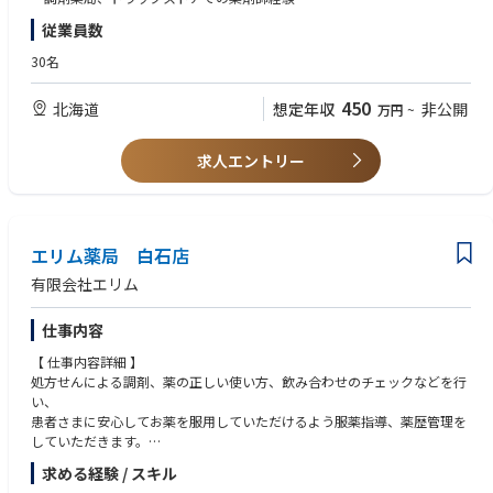
従業員数
【 店舗情報 】
定休日：日祝
30名
営業時間：月・火・水・金（9:00-18:00）、木（9:00-17:00）、土（9:00-
12:00）
450
北海道
想定年収
非公開
万円
~
個人在宅件数：140～150件程度
処方箋枚数：1300/月
処方箋内容：皮膚科、面受付
求人エントリー
いなづみ皮フ科クリニックの処方を主に応需
★クリーンベンチ設置店舗です。
エリム薬局 白石店
有限会社エリム
仕事内容
【 仕事内容詳細 】
処方せんによる調剤、薬の正しい使い方、飲み合わせのチェックなどを行
い、
患者さまに安心してお薬を服用していただけるよう服薬指導、薬歴管理を
していただきます。
また、必要な情報は医師への報告も行います。
求める経験 / スキル
加えて、かかりつけ薬剤師、在宅医療の対応や、一般用医薬品の販売、受