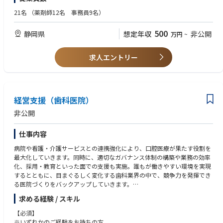
■薬剤師数・・・2名
21名
（薬剤師12名 事務員9名）
■休日・・・木曜日、日曜日、祝日
■設備・・・自動分包機・薬歴（Panasonicメディコム）・軟膏練り機
500
静岡県
想定年収
非公開
万円
~
求人エントリー
経営支援（歯科医院）
非公開
仕事内容
病院や看護・介護サービスとの連携強化により、口腔医療が果たす役割を
最大化していきます。同時に、適切なガバナンス体制の構築や業務の効率
化、採用・教育といった面での支援も実施。誰もが働きやすい環境を実現
するとともに、目まぐるしく変化する歯科業界の中で、競争力を発揮でき
る医院づくりをバックアップしていきます。
求める経験 / スキル
・適切なガバナンス体制の構築、意思決定の高度化
・共同購買、本部機能、ICT導入による業務オペレーションの効率化
【必須】
・採用・教育・シフトコントロールの実践によるリテンションの向上
※いずれかのご経験をお持ちの方