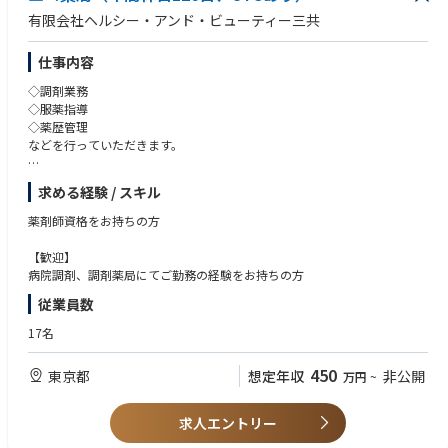
有限会社ヘルシー・アンド・ビューティー三共
仕事内容
◇調剤業務
◇服薬指導
◇薬歴管理
などを行っていただきます。
【 仕事内容詳細 】
求める経験 / スキル
処方せんによる調剤、薬の正しい使い方、飲み合わせのチェックなどを行
い、
薬剤師資格をお持ちの方
患者さまに安心してお薬を服用していただけるよう服薬指導、薬歴管理を
していただきます。
【歓迎】
また、必要な情報は医師への報告も行います。
病院調剤、調剤薬局にてご勤務の経験をお持ちの方
加えて、かかりつけ薬剤師、在宅医療の対応や、一般用医薬品の販売、受
従業員数
診勧奨など、セルフメディケーションのサポートも併せて行っていただき
ます。
17名
【 店舗情報 】
450
東京都
想定年収
非公開
万円
~
定休日：日・祝
営業時間：月～金 9:00〜19:00 / 土 9:00～18:00
処方箋内容：内科、皮膚科、眼科、整形など
求人エントリー
処方箋枚数：約100枚/日 個人在宅、施設在宅あり