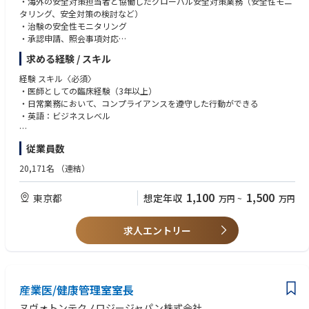
・海外の安全対策担当者と協働したグローバル安全対策業務（安全性モニ
タリング、安全対策の検討など）
・治験の安全性モニタリング
・承認申請、照会事項対応
・市販後安全対策
求める経験 / スキル
・上記内容に関するプロセス検討、改善策立案等
経験 スキル〈必須〉
（入社後のキャリアパス）
・医師としての臨床経験（3年以上）
・グローバル業務を含めた安全対策業務のリードとしてのステップアップ
・日常業務において、コンプライアンスを遵守した行動ができる
・安全対策担当、システム担当、症例評価担当との連携を通じた安全性業
・英語：ビジネスレベル
務全般の習得
・適性に応じマネジメント職や海外駐在員への登用
経験 スキル〈尚可〉
従業員数
・同業他社(内資、外資)あるいは行政機関での安全対策業務の経験者
・グローバル業務（安全性）経験者
20,171名
（連結）
・数名のチーム又はプロジェクトのリーダー経験
・当局・他社・他部所との折衝が出来る交渉力
1,100
1,500
東京都
想定年収
万円
~
万円
求人エントリー
産業医/健康管理室室長
ヌヴォトンテクノロジージャパン株式会社