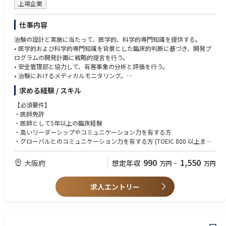
上場企業
仕事内容
治験の設計と実施に当たって、医学的、科学的専門知識を提供する。
• 医学的および科学的専門知識を背景とした臨床的判断に基づき、開発プ
ログラムの開発計画に戦略的提言を行う。
• 安全管理部と協力して、有害事象の分析と評価を行う。
• 治験におけるメディカルモニタリング。
• 申請のための文書の準備の支援とレビュー。
求める経験 / スキル
• 規制当局との会議への出席。
• CROマネジメントにおける医学的、科学的観点からの支援。
【必須要件】
• プロトコル、クリニカルスタディレポートの作成支援。
・医師免許
• 社内外の科学専門家との関係構築/維持。
・医師として5年以上の臨床経験
• 開発本部メンバーへの基礎的医学知識の共有と教育
・高いリーダーシップやコミュニケーション力を有する方
• 導入品評価のサポート
・グローバルとのコミュニケーション力を有する方 (TOEIC 800 以上また
• 社内の意思決定機関に対する医学的、科学的な情報の提供
は同等)
【望ましい要件】
990
1,550
大阪府
想定年収
万円
~
万円
• Providing scientific and medical expertise to the design and implement
・内科、およびShionogiの戦略的重点分野における臨床経験、専門医資格
ation of clinical studies
は優遇
• Providing strategic and operational guidance to teams, based on medi
求人エントリー
・博士号保持者は優遇
cal and scientific expertise and sound clinical judgment.
・製薬会社での勤務経験、治験責任医師としての経験は優遇
• Supporting product development and research programs
• Medical monitoring for clinical studies.
【Essential criteria】
• Assisting in the preparation and review of documents for regulatory rep
・License of a Medical Doctor