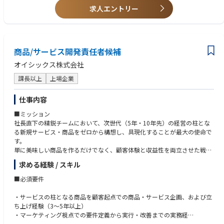
新診療科目・新メニューの立ち上げ参画
求人エントリー
自由診療・美容クリニック・オンライン診療の経験
通販・D2Cモデルと連携した医師目線でのフィードバック
D2C・通販・サブスク型ビジネスへの理解または強い興味
広告運用・CS・カウンセラー管理・システム・集客・事務オペレーション
「将来開業したい」「事業をやってみたい」という志向
はグループ側で体制構築を進めます。
医療機関としての診療品質・安全管理・診療プロトコルの整備については
商品/サービス開発責任者候補
院長として関与いただきますが、それ以外の経営実務は丸投げにはなりま
せん。
オイシックス株式会社
課長以上
上場企業
仕事内容
■ミッション
社長直下の精鋭チームにおいて、次世代（5年・10年先）の経営の柱とな
る新規サービス・商品をゼロから構想し、具現化することが最大の使命で
す。
単に美味しい商品を作るだけでなく、顧客体験と収益性を両立させた戦略
を設計し、他社アライアンスや高難度プロジェクトを成功へと導く、食の
求める経験 / スキル
クリエイティブ・リーダーシップが求められます。
私たちが目指すのは、単なるヒット商品の開発ではありません。かつて
■必須要件
「無理だ」と言われた食の社会課題をビジネスで突破し、世の中の「新し
い当たり前」となる価値を創り出すことです。
・サービスの柱となる商品を顧客起点での商品・サービス企画、および立
ち上げ経験（3〜5年以上）
■本求人でお任せしたい期待値
・マーケティング視点での要件定義から実行・改善までの実務経
〇顧客のペインから、巨大な食のインフラを創る。徹底した顧客理解×商
・社内外の多様なステークホルダーを巻き込むプロジェクトマネジメント