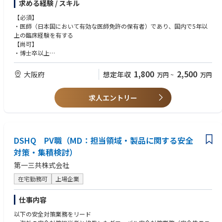
求める経験 / スキル
験者の適格性判断や有害事象の評価・検討等を行うとともに、必要に応じ
て治験担当医師等からの医学的な質問に回答する（毒性のマネジメントな
【必須】
ど被験者の安全確保に関する内容など）
・医師（日本国において有効な医師免許の保有者）であり、国内で5年以
・医学的見地から当社開発化合物の開発計画及び試験計画立案に助言を行
上の臨床経験を有する
う
【尚可】
・医学的見地からプロトコール、ICF（同意説明文書）など臨床試験に必
・博士卒以上
須な文書のレビューを行う
・がん領域における臨床経験を有し、専門医資格を有する
・開発化合物及び上市品の個別有害事象症例に対する医学的観点からのレ
【求める人物像】
1,800
2,500
大阪府
想定年収
万円
~
万円
ビュー（薬機法に定める当局報告に係る業務）
・臨床での経験に基づき、新薬開発に携わりたいという強い意欲を持つ方
・集積副作用情報及びそれに基づく安全確保措置案の策定、規制当局への
・企業での職務経験の有無は問わないが、企業で働くことに抵抗がない方
提出書類の内容レビュー（同上）
求人エントリー
（上司は医師ではありません）
【本職務の魅力】
【語学】
・医学的見地から臨床試験の遂行において各種助言を行うことによって、
・基礎的なビジネス英語スキル
臨床試験を成功に導くことができる
DSHQ PV職（MD：担当領域・製品に関する安全
・医学的見地から新たな化合物等の開発計画、試験計画の立案に参加でき
る
対策・集積検討）
・医学的見地から医薬品の安全性を監視することにより、医薬品の適正使
第一三共株式会社
用推進に貢献できる
在宅勤務可
上場企業
仕事内容
以下の安全対策業務をリード