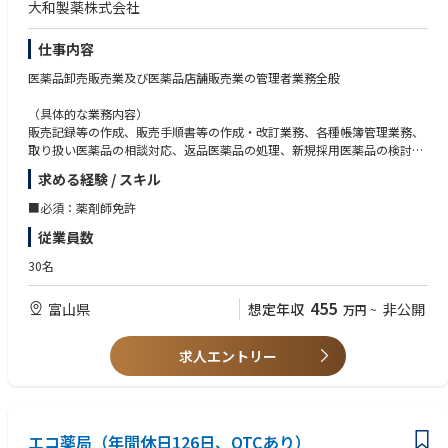
大和製薬株式会社
仕事内容
医薬品卸売販売業及び医薬品店舗販売業の管理者業務全般
（具体的な業務内容）
販売記録等の作成、販売手順書等の作成・改訂業務、各種帳簿管理業務、
取り扱い医薬品の相談対応、返品医薬品の処理、新規採用医薬品の検討、
他従事者に対する教育訓練、医薬品販売時の説明、法令順守の確認・自己
求める経験 / スキル
点検、副作用情報等の収集、有効性・安全性に関する情報収集業務、販売
先管理 等
■必須：薬剤師免許
従業員数
30名
455
富山県
想定年収
非公開
万円
~
求人エントリー
エコ薬局（年間休日126日、OTCあり）