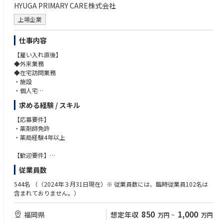
HYUGA PRIMARY CARE株式会社
上場企業
仕事内容
【雇い入れ直後】
◆外来業務
◆在宅訪問業務
・施設
・個人宅
・無菌調剤
求める経験 / スキル
◆往診同行
◆オンライン服薬指導業務
【応募要件】
◆OTC販売
・薬剤師免許
◆健康相談業務
・薬局経験4年以上
◆多職種連携業務
【歓迎要件】
【店舗詳細】
普通自動車免許（AT限定可）
従業員数
※きらり薬局 全国各店舗（各店舗勤務となります。）
544名
（（2024年３月31日現在）※ 従業員数には、臨時従業員102名は
含まれておりません。）
850
1,000
福岡県
想定年収
万円
~
万円