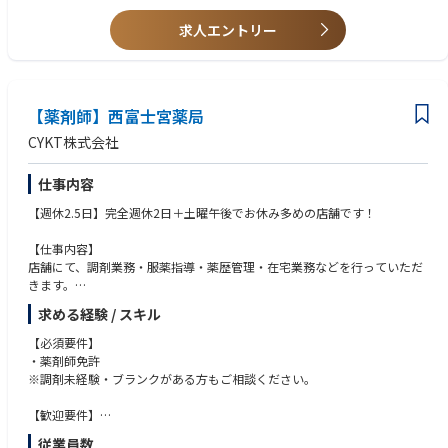
求人エントリー
【薬剤師】西富士宮薬局
CYKT株式会社
仕事内容
【週休2.5日】完全週休2日＋土曜午後でお休み多めの店舗です！
【仕事内容】
店舗にて、調剤業務・服薬指導・薬歴管理・在宅業務などを行っていただ
きます。
求める経験 / スキル
【詳細情報】
■店舗名・・・西富士宮薬局
【必須要件】
■所在地・・・静岡県富士宮市西町23-1
・薬剤師免許
■最寄駅・・・ＪＲ身延線「西富士宮駅」より徒歩5分
※調剤未経験・ブランクがある方もご相談ください。
■営業時間・・・月火水金／9：00～18：30、土／9：00～12：30
■処方箋枚数・・・80枚／日、在宅（個人宅1件）
【歓迎要件】
■処方科目・・・形成外科、皮膚科
・運転免許
従業員数
■応需機関・・・さちスキンクリニック