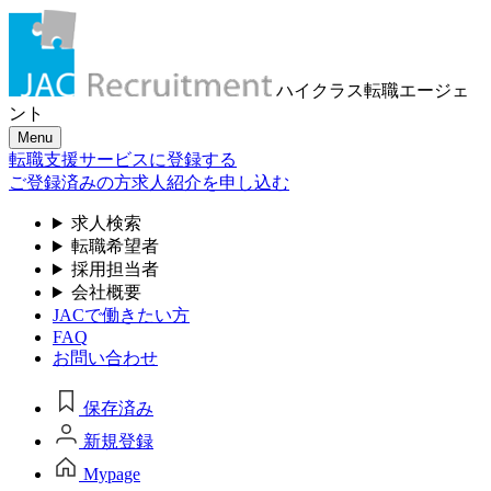
ハイクラス転職
エージェ
ント
Menu
転職支援サービスに登録する
ご登録済みの方
求人紹介を申し込む
求人検索
転職希望者
採用担当者
会社概要
JACで働きたい方
FAQ
お問い合わせ
保存済み
新規登録
Mypage