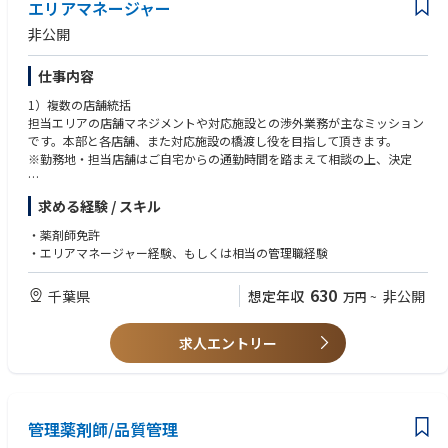
エリアマネージャー
orts.
・At least 5 years of experience in clinical practice as a medical doctor.
• Present clinical study outcomes and other critical data at various meeti
・Strong leadership, influence, interpersonal skills, and excellent commu
非公開
ngs which include but not limited to the PMDA and other regulatory auth
nication skills
orities, academic conferences and medical congresses.
・Excellent English communication skill (over 800 in TOEIC or equivalent)
仕事内容
• Providing medical leadership and scientific guidance to CROs and Reg
【Desirable criteria】
ulatory Affairs.
・Speciality and clinical experience in internal medicine, and/or the areas
1）複数の店舗統括
• Co-authoring protocols, clinical study reports and CTD Sections.
of strategic focus of Shionogi including infectious diseases is a plus.
担当エリアの店舗マネジメントや対応施設との渉外業務が主なミッション
• Developing/maintaining strong relationships with internal and external
・A Ph.D. degree is a plus
です。本部と各店舗、また対応施設の橋渡し役を目指して頂きます。
scientific experts to lead the company’s interests from a medical perspect
・Experience in clinical research as investigator in clinical trials or as medi
※勤務地・担当店舗はご自宅からの通勤時間を踏まえて相談の上、決定
ive.
cal expert/medical monitor in a pharmaceutical company or a CRO is a
• Promoting and participating in a culture of learning and continuous ed
plus.
2)既存店舗での薬剤師業務
求める経験 / スキル
ucation, including remaining current through literature review, attendanc
プレイングマネジャーとして欠員発生時などは担当店舗での薬剤師勤務を
e at medical/scientific meetings, etc.
◇得られるスキル（Skills that can be developed）
お任せします。
・薬剤師免許
• Providing coaching and subject matter expertise to team members and
医薬品開発における開発計画策定に関するスキル
・エリアマネージャー経験、もしくは相当の管理職経験
colleagues.
・治験関連文書に関する知識
3)新店の立ち上げ
• Supporting in-licensing efforts by providing medical expertise and plan
・治験における医学的観点からのモニタリングスキル
担当エリア近隣で新店立ち上げがある場合、立ち上げ支援に携わって頂き
630
千葉県
想定年収
非公開
ning assistance
万円
~
・新薬の承認申請に関する文書に関する知識
ます。
• Evaluating pipeline products to give input to decisions based on solid
・社内外の医科学専門家とのネットワーク
assessment of potential for development and resource needs.
求人エントリー
・Skills to create global development plans for new drugs
・Knowledge in clinical trial documents
・Medical monitoring skills in clinical trials
・Knowledge in documents related with new drug applications
・Building up newworks of external medical experts
管理薬剤師/品質管理