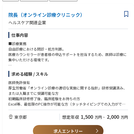
院長（オンライン診療クリニック）
ヘルスケア関連企業
仕事内容
■診療業務
自由診療における問診・処方判断。
医療カウンセラーが患者様の申込サポートを担当するため、医師は診療に
集中いただける環境です。
対応件数目安：診療内容や患者様の状況により変動しますが、多い時間帯
求める経験 / スキル
で5〜8件/時程度を想定。
既存患者様を引き継ぐ形でのスタートとなるため、ゼロからの集患は必要
医師免許保有
ありません。
厚生労働省「オンライン診療の適切な実施に関する指針」研修受講済み、
※既存患者様の診療情報の引き継ぎにあたっては、個人情報保護法に基づ
または入職までに受講可能な方
き、本人同意の取得または適法な第三者提供の根拠を確認したうえで実施
初期臨床研修修了後、臨床経験をお持ちの方
します。
Excel等、最低限のPC操作が可能な方（タッチタイピングでの入力ができ
るレベルを想定しています）
■事業推進業務
医師としての専門性を活かしながら、診療だけでなく事業づくりや経営に
1,500
2,000
東京都
想定年収
万円
~
万円
診療プロトコルの整備・品質管理
も関わりたい方
診療データをもとにしたサービス改善提案
ビジネス・数字への興味・関心がある方
新診療科目・新メニューの立ち上げ参画
求人エントリー
自由診療・美容クリニック・オンライン診療の経験