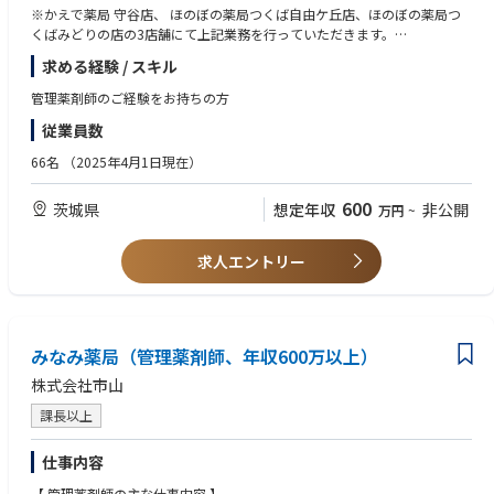
※かえで薬局 守谷店、 ほのぼの薬局つくば自由ケ丘店、ほのぼの薬局つ
くばみどりの店の3店舗にて上記業務を行っていただきます。
※かえで薬局守谷店を主店とし、3店舗の管理・調剤業務を実施頂きま
求める経験 / スキル
す。
※ほのぼの薬局つくば自由が丘店は一人薬剤師勤務の時間帯ございます。
管理薬剤師のご経験をお持ちの方
従業員数
【 店舗情報 】
■かえで薬局守谷店
66名
（2025年4月1日現在）
営業日：月～土
営業時間：月火木金（09：00～18：30）、水（09：00～12：30）、土
600
茨城県
想定年収
非公開
万円
~
（09：00～17：30）
処方箋内容：小児科クリニックの敷地内薬局
処方箋枚数：約60枚/日
求人エントリー
薬剤師数：午前2名、午後3名 ※変動あり
電子薬歴：あり
■ほのぼの薬局つくば自由が丘店
営業日：月火木金土
営業時間：月火木金（09:00～13:00 14:30～18:00）土（09:00～13:00）
みなみ薬局（管理薬剤師、年収600万以上）
処方箋内容：内科 ，整形外科他
株式会社市山
処方箋枚数：約30枚/日
薬剤師数：1.5名 ※変動あり
課長以上
電子薬歴：あり
■ほのぼの薬局つくばみどりの店
仕事内容
営業日：月～土
営業時間：月火水金（09：00～12：30、14：00～18：00）木土（09：0
【 管理薬剤師の主な仕事内容 】