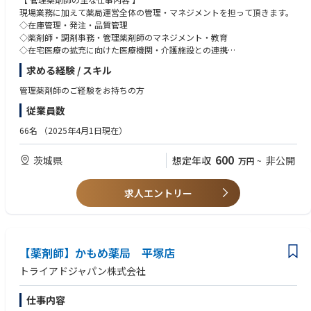
0～12：30）
現場業務に加えて薬局運営全体の管理・マネジメントを担って頂きます。
処方箋内容：内科他
◇在庫管理・発注・品質管理
処方箋枚数：約55枚/日
◇薬剤師・調剤事務・管理薬剤師のマネジメント・教育
薬剤師数：4名 ※変動あり
◇在宅医療の拡充に向けた医療機関・介護施設との連携
電子薬歴：あり
◇各種法令遵守の管理（薬機法・調剤報酬請求の適正化）
求める経験 / スキル
【 店舗情報 】
管理薬剤師のご経験をお持ちの方
営業日：月～土
従業員数
営業時間：月-土（09：00～18：00）
処方箋内容：内科/整形外科/皮膚科
66名
（2025年4月1日現在）
処方箋枚数：約65枚/日
スタッフ数：薬剤師3名、事務4名 ※変動あり
600
茨城県
想定年収
非公開
万円
~
電子薬歴：あり
求人エントリー
【薬剤師】かもめ薬局 平塚店
トライアドジャパン株式会社
仕事内容