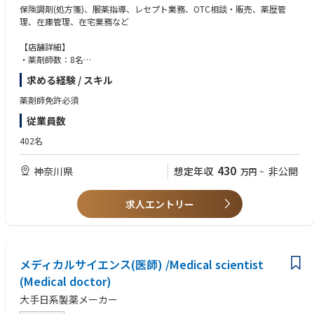
保険調剤(処方箋)、服薬指導、レセプト業務、OTC相談・販売、薬歴管
理、在庫管理、在宅業務など
【店舗詳細】
・薬剤師数：8名
・事務：6名
求める経験 / スキル
・応需科目：内科
・処方箋枚数：120枚/日
薬剤師免許必須
従業員数
トライアドジャパン株式会社の薬局部門のカモメ薬局は東京、神奈川、埼
玉に29店舗展開しております。
402名
これまでの経験を活かし、よりよい薬局作りを一緒にしませんか。
430
神奈川県
想定年収
非公開
万円
~
求人エントリー
メディカルサイエンス(医師) /Medical scientist
(Medical doctor)
大手日系製薬メーカー