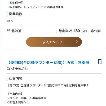
診勧奨など、セルフメディケーションのサポートも併せて行っていただき
・薬剤師免許
ます。
・調剤薬局、ドラッグストアでの薬剤師経験
従業員数
【 店舗情報 】
定休日：日祝
30名
営業時間：月・水（9:00-19:00）、火・木（9:00-17:00）
金（9:00-18:00）、土（9:00-13:00）
450
北海道
想定年収
非公開
万円
~
個人在宅件数：60件程度
処方箋枚数：2000/月
処方箋内容：小児科、皮膚科、面受付
求人エントリー
渡辺一彦小児科医院、白石スキンケアひふ科クリニックの処方を主に応需
【薬剤師(全店舗ラウンダー勤務)】西富士宮薬局
CYKT株式会社
仕事内容
【高年収】全店舗ラウンダーが可能な将来の幹部候補を募集中！
【仕事内容】
ラウンダー勤務、人事業務関連
＜新富士薬局＞