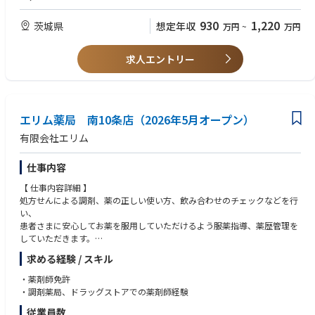
佐和工場健康管理施設（佐和健康管理センター）の専属産業医として選任
衛生である者
予定。
（４）大学において労働衛生に関する科目を担当する教授、准教授、常勤
930
1,220
茨城県
想定年収
万円
~
万円
Astemo、MS、VJ-E、他契約事業所の従業員を掌握していただく。
講師又はこれらの経験者
■仕事の魅力・やりがい・キャリアパス
■歓迎条件
求人エントリー
現場や作業を直接観察し、健康を阻害するリスクに対し予防医学的にかか
（１）製造業の事業所で産業医の経験を有する方
わることができる。
「頼れる専門家」として従業員に寄り添い、サポートできる。
■求める人物像
組織的に行う、個人・集団・組織への健康支援活動として、従業員の健康
１）産業保健スタッフや関係者とのコミュニケーションをとり、専属産業
障害の予防、健康と労働の調和を図ることにより、
エリム薬局 南10条店（2026年5月オープン）
医として円滑な健康管理センターの運営ができる方
やりがいを感じられると考える。
２）体調不調者に対する対応が適切にできる方
有限会社エリム
３）健康相談などに対し適切な指導できる方
４）健康施策の企画立案・実行が可能な方
仕事内容
【 仕事内容詳細 】
処方せんによる調剤、薬の正しい使い方、飲み合わせのチェックなどを行
い、
患者さまに安心してお薬を服用していただけるよう服薬指導、薬歴管理を
していただきます。
また、必要な情報は医師への報告も行います。
求める経験 / スキル
加えて、かかりつけ薬剤師、在宅医療の対応や、一般用医薬品の販売、受
診勧奨など、セルフメディケーションのサポートも併せて行っていただき
・薬剤師免許
ます。
・調剤薬局、ドラッグストアでの薬剤師経験
従業員数
【 店舗情報 】