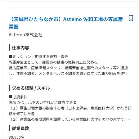
在籍人数：薬剤師6名、事務6名
面対応の薬局です。
処方箋対応だけでなく、在宅、セルフメディケーション、薬局製剤、学校
薬剤師活動などさまざまな業務をおこなっております。
【茨城県ひたちなか市】Astemo 佐和工場の専属産
業医
Astemo株式会社
仕事内容
■ミッション／期待する役割・責任
専属産業医として、従業員の健康の維持向上に努める。
統括産業医、産業保健スタッフ、総務安全衛生部門のスタッフ等と連携
し、体調不調者、メンタルヘルス不調者の減少に向けた取り組みを遂行
■職務概要（具体的な業務内容）
求める経験 / スキル
健康診断（定期・特殊）の実施、安全衛生委員会への参加
長時間労働者への面談、ストレスチェック実施者、高ストレス者面談の実
■必須条件
施
医師 かつ、以下のいずれかに該当する者
面談後の就業措置判断
（１）厚生労働大臣の指定する者（日本医師会、産業医科大学）が行う研
産業医職場巡視による作業方法の改善、有害業務の適正管理等の指導
修を修了した者
面談希望者との面談、休職者との面談・判定
（２）産業医の養成課程を設置している産業医科大学その他の大学で、厚
海外赴任者の健康診断実施・判定 等
生労働大臣が指定するものにおいて当該過程を修めて卒業し、
従業員数
その大学が行う実習を履修した者
■携わる事業・製品・サービス
（３）労働衛生コンサルタント試験に合格した者で、その試験区分が保健
80,000名