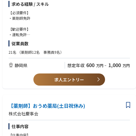
■所在地・・・静岡県富士市宮島183-2・ＪＲ東海道本線・ＪＲ身延線
求める経験 / スキル
「富士駅」より車5分
■営業時間・・・月火水金／8：30～19：00、土／8：30～13：30
【必須要件】
■処方箋枚数・・・40枚程度／日
・薬剤師免許
■応需機関・・・たかひろ耳鼻咽喉科医院
■薬剤師数・・・正社員1名、パート1名、事務員1名
【歓迎要件】
・運転免許
＜西富士宮薬局＞
・ラウンダー勤務のご経験
従業員数
■所在地・・・静岡県富士宮市西町23-1・ＪＲ身延線「西富士宮駅」より
・人事や店舗経営のご経験
徒歩5分
21名
（薬剤師12名 事務員9名）
■営業時間・・・月火水金／9：00～18：30、土／9：00～12：30
■処方箋枚数・・・80枚／日、在宅（個人宅1件）
600
1,000
静岡県
想定年収
万円
~
万円
■応需機関・・・さちスキンクリニック（形成外科、皮膚科）
■薬剤師数・・・2名
求人エントリー
＜弓沢町薬局＞
■所在地・・・静岡県富士宮市弓沢町799・身延線「富士宮駅」より車5分
■営業時間・・・月／8：30～18：00、火木／9:00～18:00、水土／8：3
0～12：30
■処方箋枚数・・・60枚／日
【薬剤師】おうめ薬局(土日祝休み)
■応需機関・・・谷口小児科医院
株式会社慶事会
■薬剤師数・・・2名
仕事内容
＜よどがわ薬局＞
■所在地・・・富士宮市淀川町30-15・JR「西富士宮駅」徒歩10分
【仕事内容】