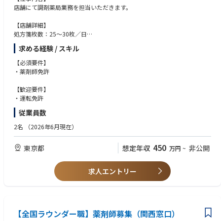
■営業時間・・・月火水金／8:30~18:30 木／8:30~16:30 土／8:30~1
店舗にて調剤薬局業務を担当いただきます。
2:30
■処方箋枚数・・・65枚／日、個人在宅3件
【店舗詳細】
■応需機関・・・三浦医院・南陽堂内科循環器科クリニック
処方箋枚数：25～30枚／日
■薬剤師数・・・正社員2名、ヘルプ1名、事務員1名
処方箋科目：循環器内科
求める経験 / スキル
人数体制：薬剤師1名、パート1名、医療事務1名
＜レイズ佐久間薬局＞
【必須要件】
■所在地・・・静岡県浜松市天竜区佐久間町中部216・ＪＲ飯田線「中部
【営業時間】
・薬剤師免許
天竜駅」より徒歩9分
月火水木金 9:00～18:00
■営業時間・・・月～金／9：00～18：30
土 9:00～13:00
【歓迎要件】
■応需機関・・・佐久間病院（内科、小児科、外科、整形外科、リハビリ
・運転免許
テーション科、眼科、精神科）
【休日】
■処方箋枚数・・・50枚／日、施設2件（各50名／特養）、個人在宅2件
従業員数
日、祝、土曜午後
(28枚／日)
※本ポジションについては土曜日勤務はございません。
■薬剤師数・・・正社員2名、事務員3名
2名
（2026年6月現在）
450
東京都
想定年収
非公開
万円
~
求人エントリー
【全国ラウンダー職】薬剤師募集（関西窓口）