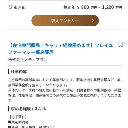
品開発で、社会課題を解決する
（PM）経験
800
1,200
東京都
想定年収
万円
~
万円
・不確実性（カオス）を楽しみ、突破する力
私たちが求めているのは、顧客の深い課題（インサイト）をマーケティン
・高い目標や社会課題解決に対する強いコミットメント
グ視点で捉え、ゼロイチの価値創造から数百億円規模の事業グロースまで
求人エントリー
を自ら牽引する「ゲームチェンジャー」です。
オイシックスの商品開発は、顧客の声やデータをもとに要件を定義し、試
■歓迎条件
作・商品化、そしてリリース後のPMF（プロダクトマーケットフィット）
や継続的な改善まで、自らの手で商品を手塩にかけて育て上げていく醍醐
・マーケティングの視点も持ちながら、顧客インサイトに基づく商品開発
【在宅専門薬局／キャリア経験積めます】ソレイユ
味があります。
や事業開発の経験がある方
ファーマシー都島薬局
・「綺麗な戦略」を描くだけでなく、自ら現場の泥にまみれて「正解のな
変化の激しい食の領域において、既存の枠組みに囚われる必要は一切あり
い問い」を解くカオスを楽しめる方
株式会社メディプラン
ません。オイシックスには、BtoC・BtoBの双方向で、あなたのマーケテ
・ビジネスの力で社会をアップデートしたいという強い野心を持っている
ィング・商品開発スキルを遺憾なく発揮できる「無数の打席」が用意され
方
ています。
仕事内容
在宅専門の調剤薬局における薬剤師として、服薬指導や薬歴管理など、薬
剤師業務全般を担当していただきます。
【事例1：BtoC】
具体的には、医師の処方箋に基づいた調剤、利用者様への服薬指導、薬歴
主力の『Kit Oisix』を超えていく、新市場の創造『デリOisix』 「調理する
管理、在庫管理、関連機関との連携など幅広い業務に携わっていただきま
気力も体力も残っていない」という共働き世帯の限界ペインに着目。大ヒ
す。
ット商品『Kit Oisix』の成功体験に安住せず、調理プロセスを極限まで削
また、利用者様の状態や生活環境を把握し、きめ細やかな服薬指導を行う
ぎ落とした次世代の食卓ソリューション『デリOisix』を立ち上げました。
求める経験 / スキル
ことで、健康維持・増進に貢献していただきます。
毎日お客様へ直接ヒアリングを行う泥臭いマーケティングから、「惣菜」
将来的には、管理薬剤師として、薬局運営やスタッフ育成にも携わってい
【必須要件】
の概念を覆す圧倒的なタイパと価値を開発。入社間もない若手もこの新規
ただくことを期待しています。
■薬剤師資格
立ち上げに参画し、新たな会員獲得の起爆剤として、高速で開発・改善を
在宅医療の現場で、利用者様一人ひとりに寄り添った、質の高い薬剤師業
■普通自動車免許（AT限定可）
推進しています。