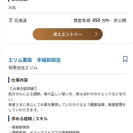
定休日：日祝
30名
営業時間：月・水（9:00-19:00）、火・金（9:00-18:00）、木・土（9:00-
12:30）
450
北海道
想定年収
非公開
万円
~
処方箋内容：内科メイン
処方箋枚数：500~600/月想定
在籍人数：薬剤師2名、事務2名を予定
求人エントリー
エリム薬局 手稲前田店
有限会社エリム
仕事内容
【 仕事内容詳細 】
処方せんによる調剤、薬の正しい使い方、飲み合わせのチェックなどを行
い、
患者さまに安心してお薬を服用していただけるよう服薬指導、薬歴管理を
していただきます。
また、必要な情報は医師への報告も行います。
求める経験 / スキル
加えて、かかりつけ薬剤師、在宅医療の対応や、一般用医薬品の販売、受
診勧奨など、セルフメディケーションのサポートも併せて行っていただき
・薬剤師免許
ます。
・調剤薬局、ドラッグストアでの薬剤師経験