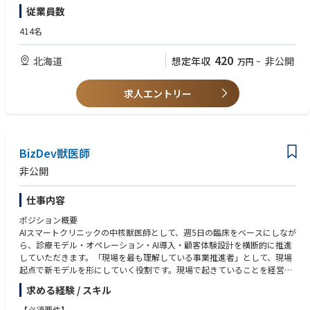
診勧奨など、
・個人･施設在宅業務経験
従業員数
セルフメディケーションのサポートも併せて行っていただきます。
・普通自動車運転免許(AT限定可)
414名
【店舗情報】
※未経験の方でも研修制度が充実していますので、安心して就業できます
営業日時・・・月～金 9：00～18：00
420
北海道
想定年収
非公開
万円
~
土 9：00～13：00
休日・・・日祝、年末年始
求人エントリー
BizDev獣医師
非公開
仕事内容
ポジション概要
AIスマートクリニックの中核獣医師として、週5日の臨床をベースにしなが
ら、診療モデル・オペレーション・AI導入・顧客体験設計を横断的に推進
していただきます。「現場を最も理解している事業推進者」として、現場
起点で新モデルを形にしていく役割です。現場で起きていることを経営・
AI・プロダクトへ接続し、“現場で成立するAI医療モデル”を自ら創り上げ
求める経験 / スキル
ていきます。
【必須要件】