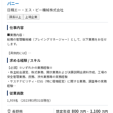
・第1種衛生管理者
パニー
日精エー・エス・ビー機械株式会社
課長以上
上場企業
仕事内容
■業務内容：
総務の管理職候補（プレイングマネージャー）として、以下業務をお任せ
します。
【具体的には】
・株主総会運営
求める経験 / スキル
・株式事務
・開示業務および決算説明会資料作成
【必須】※いずれかの業務経験※
・工場の安全管理業務
・株主総会運営、株式事務、開示業務および決算説明会資料作成、工場の
・庶務、渉外業務
安全管理業務、庶務、渉外業務等の実務経験
・サステナビリティ・ESG（特に環境経営）に関する業務、調査
・サステナビリティ・ESG（特に環境経営）に関する業務、調査等の実務
・その他上記に付随する業務
経験
従業員数
【期待すること】
【歓迎】
同社は、海外売上がおよそ9割で、ペットボトル成形機世界トップブラン
・英語：日常会話レベル以上（初級）
1,959名
（2023年3月31日現在）
ドの自負をもっています。
・情報分析の知識、経験
国内200名規模の人員で、インド・日本の生産、世界への販売、サービス
・製造業での品質管理の経験
800
1,100
長野県
想定年収
万円
~
万円
のオペレーションを実施しています。
・製造業での原価管理の経験