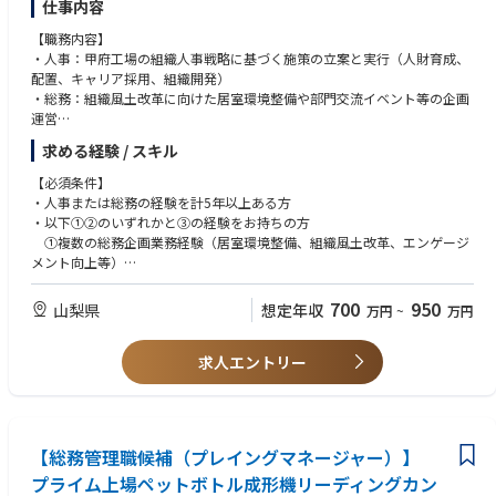
仕事内容
【職務内容】
・人事：甲府工場の組織人事戦略に基づく施策の立案と実行（人財育成、
配置、キャリア採用、組織開発）
・総務：組織風土改革に向けた居室環境整備や部門交流イベント等の企画
運営
・その他：工場運営オペレーション業務および課内メンバーの育成、指導
求める経験 / スキル
【担う役割】
【必須条件】
・工場の事業所総務中堅職として、人事総務の機能軸で実務遂行。
・人事または総務の経験を計5年以上ある方
・課内メンバーの育成、指導しつつ関連部署を巻き込んだテーマ推進。
・以下①②のいずれかと③の経験をお持ちの方
①複数の総務企画業務経験（居室環境整備、組織風土改革、エンゲージ
メント向上等）
②複数の人事企画業務経験（採用、育成、組織開発、評価、配置等）
③チームリーダーまたはメンバー育成の経験3年以上（業務マネジメン
700
950
山梨県
想定年収
万円
~
万円
ト経験のみでも可）
・大卒以上
求人エントリー
【希望スキル】
・事業会社の製造部門（工場）における人事総務の経験
・品質システム（GMP/QMS）、EHS、安全衛生に関する各種法規制に関
する知識
【総務管理職候補（プレイングマネージャー）】
・海外来場者への英語対応経験
プライム上場ペットボトル成形機リーディングカン
・サーベイデータの利活用経験