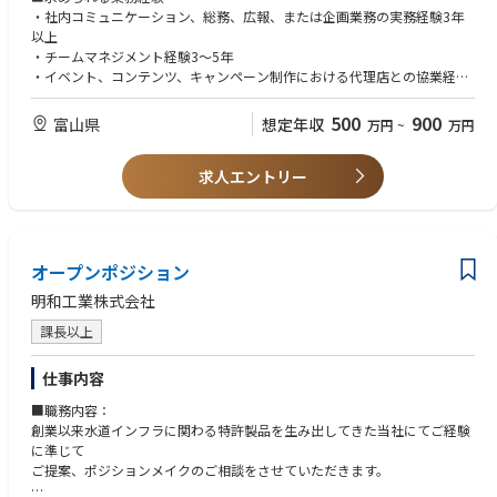
・ 本社マーケティング・コミュニケーション部門との連携
・社内コミュニケーション、総務、広報、または企画業務の実務経験3年
・ カタログ・各種販促物制作のサポート
以上
・ 工場見学・社内イベント等のコミュニケーション活動のサポート
・チームマネジメント経験3〜5年
・ マーケティング・コミュニケーション部門の予算管理・事務業務
・イベント、コンテンツ、キャンペーン制作における代理店との協業経験
3〜5年
・プロモーション活動に関する予算管理経験3〜5年
500
900
富山県
想定年収
万円
~
万円
--------------------------------------------------------------------------
・マーケティング／メディアイベントの運営経験3〜5年
■部署の紹介■
求人エントリー
マーケティング・コミュニケーション部門は、MFBMおよびそのブランド
■求められるスキル
の認知と評判を形成・強化する上で、重要な役割を担っています。本部門
・社内の関係者と円滑にコミュニケーションを取りながら業務を進める調
の使命は、企業の持続的な成功と、顧客・社会・ステークホルダーへの価
整力
値提供を支えるために、MFBMを適切にプロモートし、保護し、ポジショ
・情報を整理し、資料や社内向けコンテンツとして分かりやすくまとめる
オープンポジション
ニングすることです。
能力
・イベントや各種業務を正確かつ着実に進める実務遂行力
明和工業株式会社
具体的には、ソーシャルメディアやデジタルマーケティング、印刷カタロ
・部門予算の管理や発注・支払い手続きなどの事務業務を正確に行う能力
グ、メディア対応、社内コミュニケーションなど、オンライン・オフライ
課長以上
・基本的なPCスキル（PowerPoint、Excel、Word）
ン両面でのプロモーション活動を幅広く担当しています。これらの取り組
・英語のメールや資料に抵抗がなく、翻訳ツール等を活用しながら内容を
みを通じて一貫性と影響力のあるメッセージ発信を実現しています。
理解できる方
仕事内容
■職務内容：
マーケティング・コミュニケーション部門は現在、マネージャー1名によ
創業以来水道インフラに関わる特許製品を生み出してきた当社にてご経験
る立ち上げフェーズにあり、今後チーム体制の強化を進めていきます。今
に準じて
回の採用では、新川崎本社と富山工場にそれぞれ1名ずつメンバーを迎
ご提案、ポジションメイクのご相談をさせていただきます。
え、本社および工場の各部門と連携しながら、ブランドコミュニケーショ
ンの推進と社内外への効果的な情報発信を担う体制を構築していく予定で