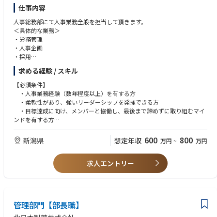
仕事内容
人事総務部にて人事業務全般を担当して頂きます。
＜具体的な業務＞
・労務管理
・人事企画
・採用
・労働組合対応など
求める経験 / スキル
※得意領域からご担当頂き、キャリアの幅を広げて頂ける環境です。
【必須条件】
・人事業務経験（数年程度以上）を有する方
・柔軟性があり、強いリーダーシップを発揮できる方
・目標達成に向け、メンバーと協働し、最後まで諦めずに取り組むマイ
ンドを有する方
・明るく、コミュニケーション能力を有する方
・まずは、人事業務推進の柱となっていただくことを検討しております
600
800
新潟県
想定年収
万円
~
万円
【歓迎条件】
・製造業の人事職種経験がある方、大歓迎
求人エントリー
・Uターン/Iターン、大歓迎
・地元企業からの転職、大歓迎
・労務管理/労働組合対応の実経験者、大歓迎
管理部門【部長職】