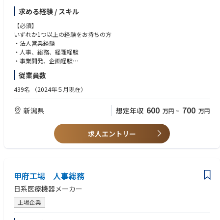
※詳しい内容はコンサルタントより口頭で直接お伝えいたします。※
す。
求める経験 / スキル
※選考について
【必須】
本選考は、三菱ふそうトラック・バス株式会社（以下「当社」）が主体と
いずれか1つ以上の経験をお持ちの方
なって実施し、採用（雇用契約の締結）も当社が行います。
・法人営業経験
・人事、総務、経理経験
事業立ち上げに伴い、新会社の設立と同時にそちらへ「転籍」していただ
・事業開発、企画経験
く予定です（転籍に際しては、雇用契約上の使用者が新設会社へ変更とな
・何等かの技術系のご経験
従業員数
ります）。なお、転籍は内定受諾時に本人の同意をいただいた上で行いま
す。
439名
（2024年５月現在）
600
700
新潟県
想定年収
万円
~
万円
求人エントリー
甲府工場 人事総務
日系医療機器メーカー
上場企業