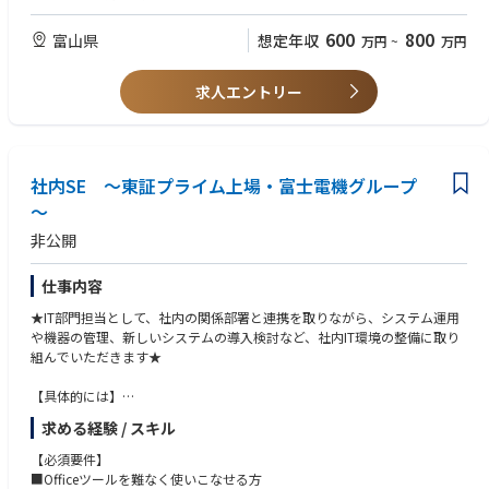
【歓迎】
600
800
富山県
想定年収
万円
~
万円
【主な業務】
・経営企画関連業務でのマネジメント経験
・成長企業において、組織横断的なプロジェクトを取り仕切った経験
・サステナブル経営の企画・運営（CSR、EcoVadis・ISOなど各種審査、
求人エントリー
・海外ビジネス経験者（TOEIC860以上目安）
BCPなどリスクマネジメント）
・社内外リレーション
社内SE ～東証プライム上場・富士電機グループ
・社外（広報）:Webサイト運営、ニュースリリース、各種メディア活用
～
・社外（他）:地域社会との関係維持
非公開
・社内:社内イベント企画・運営、社内報、各種通達、労使関係
仕事内容
・建物、施設、物品管理
★IT部門担当として、社内の関係部署と連携を取りながら、システム運用
や機器の管理、新しいシステムの導入検討など、社内IT環境の整備に取り
・福利厚生の運営
組んでいただきます★
・労務管理（入社／退社、異動、勤怠、賃金など）
【具体的には】
■業務システムの運用
・健康経営推進（安全衛生、社員のフィジカル・メンタル両面の健康維
求める経験 / スキル
■OA機器の管理、ネットワークサーバー管理
持・向上、健康経営認定取得）
■その他ITに関する対応
【必須要件】
※社内他拠点への出張業務あり
■Officeツールを難なく使いこなせる方
・全社会議体の運営