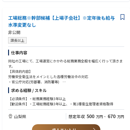
工場総務※幹部候補【上場子会社】※定年後も給与
水準変更なし
非公開
課長以上
仕事内容
同社の工場にて、工場運営にかかわる総務業務全般を幅広く行って頂きま
す。
【具体的内容】
労働安全衛生法をメインとした各種労働法令の対応
・官公庁対応(労基署、消防署等)
・安全衛生対応（安全衛生年間計画策定・安全衛生委員会運営・健康診断
求める経験 / スキル
実施・産業医との連携など）
・事業所運営管理業務（設備管理含）
【必須条件】・総務業務経験3年以上
・事業所のコンプライアンス関連業務
【歓迎条件】・工場総務経験3年以上、・第1種衛生管理者資格取得
・事業所内資産設備の購入（管理含）
・勤怠管理・服務規律に関する事項
500
670
山梨県
想定年収
万円
~
万円
・派遣社員、パートタイム労働者の採用
※2～3年後の幹部候補としてご入社いただきます。