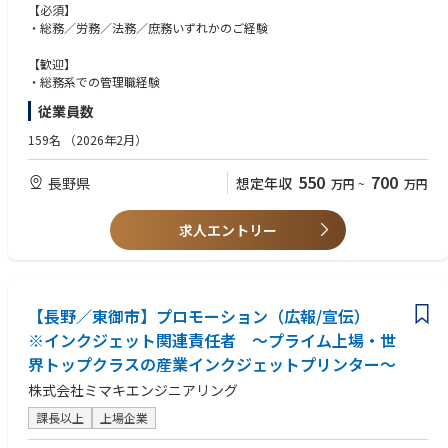
・総務課の業務（総務／労務／法務／庶務）を管理監督
【必須】
・役員への対応・内外からの問い合わせへの対応
・総務／労務／法務／庶務いずれかのご経験
・多岐にわたる総務課の業務の統括
【歓迎】
【働きやすさ】
・総務系での管理職経験
・転勤無
従業員数
・子育て支援や定年後の再雇用、各種福利厚生の充実など環境面が非常に
充実しており離職者がほとんどいません。
159名
（2026年2月）
従業員を本当に大切にする社風で公私ともに充実したキャリアが描けます
550
700
長野県
想定年収
万円
~
万円
【こんな方に】
・売り上げや社格が安定した企業でキャリアアップしていきたい方
・ワークライフバランスよく充実した生活を送りたい方
求人エントリー
【長野／東御市】プロモーション（広報/宣伝）
※インクジェット関連責任者 ～プライム上場・世
界トップクラスの産業インクジェットプリンター～
株式会社ミマキエンジニアリング
課長以上
上場企業