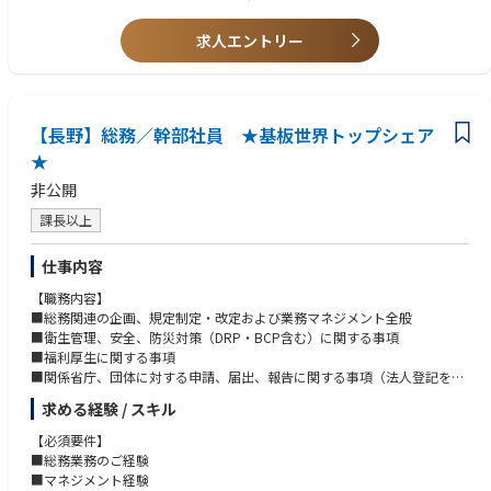
求人エントリー
【長野】総務／幹部社員 ★基板世界トップシェア
★
非公開
課長以上
仕事内容
【職務内容】
■総務関連の企画、規定制定・改定および業務マネジメント全般
■衛生管理、安全、防災対策（DRP・BCP含む）に関する事項
■福利厚生に関する事項
■関係省庁、団体に対する申請、届出、報告に関する事項（法人登記を除
く）
求める経験 / スキル
■什器、用度品、図書、通信機器、その他消耗品等の管理、購入に関する
事項
【必須要件】
■安全輸出管理,AEO
■総務業務のご経験
■情報セキュリティ
■マネジメント経験