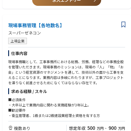
求人エントリー
現場事務管理【各地数名】
スーパーゼネコン
上場企業
仕事内容
現場事務職として、工事事務所における総務、労務、経理などの事務全般
を管理いただきます。現場事務のミッションは、現場の「人」「物」「お
金」という経営資源のマネジメントを通して、技術以外の面から工事を支
えることになります。業務内容は多岐にわたりますが、工事プロジェクト
を滞りなく前進させるためになくてはならない存在です。
求める経験 / スキル
■必須条件
・大卒以上で業務内容に関わる実務経験が3年以上。
■歓迎要件
・衛生管理者、1級または2級建設業経理士資格を有する方
500
900
複数あり
想定年収
万円
~
万円