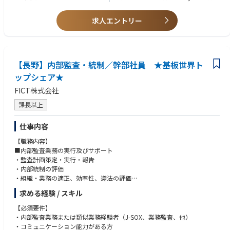
少数精鋭で世界と戦っており、その人事総務の管理者として、世界に向け
ての事業拡大をともに考えていただける方を募集しています。
求人エントリー
【組織】
人事総務部門：課長(★)以下2グループ（人事労務5名/広報3名）
■当社製品について：
【長野】内部監査・統制／幹部社員 ★基板世界ト
当社の製品はPETボトルを中心とするプラスチック容器の成形機械です。
ップシェア★
大量生産から少量生産まで幅広いニーズに応えることができる機械を製造
FICT株式会社
しています。設立40年近くになる当社の技術力は非常に高く、飲料メーカ
ーだけでなく化粧品メーカー、食品メーカーなどにも導入いただいていま
課長以上
す。インドにも工場を構えているため海外からの引き合いも強いグローバ
ルに展開している製品です。
仕事内容
■当社の魅力：
【職務内容】
当社は、ペットボトルの流通が始まった1978年に創業。創業以来、海外展
■内部監査業務の実行及びサポート
開を進めており海外売上高比率が9割に上っています。業界のリーディン
・監査計画策定・実行・報告
グカンパニーとして技術開発や設備投資などを積極的に行っています。拠
・内部統制の評価
点はアメリカ、メキシコ、ブラジル、イギリスなど世界12拠点を構えてい
・組織・業務の適正、効率性、遵法の評価
ます。長野の本社は夏も涼しい高原のような清々しい気候に恵まれていま
・リスク管理と不正の防止
す。その広大な東京ドーム2.4個分の敷地に管理棟や技術棟などがありま
求める経験 / スキル
・内外関係者との調整
す。
【必須要件】
・内部監査業務または類似業務経験者（J-SOX、業務監査、他）
・コミュニケーション能力がある方