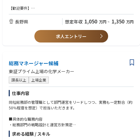
【歓迎要件】
■CSR・リスクマネジメントのご経験
■安全衛生における化学物質対応経験
1,050
1,350
長野県
想定年収
万円
~
万円
■衛生管理者
求人エントリー
総務マネージャー候補
東証プライム上場の化学メーカー
課長以上
上場企業
仕事内容
同社総務部の管理職として部門運営をリードしつつ、実務も一定割合（約
50％程度を想定）で担当いただきます。
■具体的な職務内容
・総務部門の戦略設計と運営方針策定
・ガバナンス体制の強化（社内規程体系の設計・改定、コンプライアンス
求める経験 / スキル
監督）