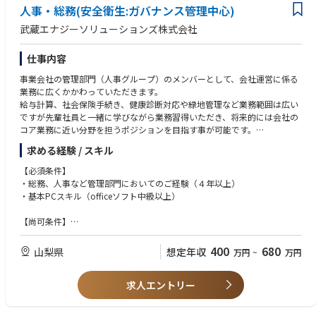
・共有インフラ（厚生）施設の管理・営繕
人事・総務(安全衛生:ガバナンス管理中心)
・工場／オフィス設備の保守・修繕対応
武蔵エナジーソリューションズ株式会社
・ISO14001など事務局業務・外部監査対応
仕事内容
◆ 健康経営
・各種健康診断・予防接種等の管理運営
事業会社の管理部門（人事グループ）のメンバーとして、会社運営に係る
業務に広くかかわっていただきます。
◆ 人事制度、勤怠管理、給与計算
給与計算、社会保険手続き、健康診断対応や緑地管理など業務範囲は広い
・給与計算体制の管理運営
ですが先輩社員と一緒に学びながら業務習得いただき、将来的には会社の
・社会保険手続き事務
コア業務に近い分野を担うポジションを目指す事が可能です。
・賃金規則、就業規則の改定と運営
求める経験 / スキル
【業務の具体例】
◆採用業務
【必須条件】
・採用施策検討提案
・総務業務全般（社内安全/衛生/防災/環境）
・総務、人事など管理部門においてのご経験（４年以上）
・工場見学案内対応
・基本PCスキル（officeソフト中級以上）
・勤怠集計、給与計算、社会保険手続き
■組織構成
【尚可条件】
6名（Mgr、人事労務担当、中途採用担当、総務および新卒採用担当、勤怠
・採用業務（面接日程調整、入社者対応）
・メーカーでの総務、人事労務実務のご経験
給与担当、派遣事務）
・衛生管理者、安全管理者、防火管理者、化学物質管理者、
400
680
山梨県
想定年収
万円
~
万円
■ 安全衛生管理
商業および工業簿記2級の有資格者
■キャリアパス
・安全衛生委員会運営
・法令対応、ガバナンス、内部統制、社内規定整備にかかる業務経験
メンバー→人事グループ総務チームリーダー→人事グループMgr
・労働安全衛生法に基づく体制の整備、運営
求人エントリー
・株主総会、取締役会の行事対応
・労災対策/再発防止策立案/職場環境の改善
・行政対応／法令関連業務
・産業医対応
・関係官庁等への提出書類作成及び管理