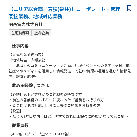
【エリア総合職／若狭(福井)】コーポレート・管理
間接業務、地域対応業務
関西電力株式会社
在宅勤務可
上場企業
仕事内容
【具体的な業務内容】
（地域共生、広報業務）
地域とのコミュニケーション活動、地域イベントへの参画・支援、同
社媒体やメディアを活用した情報発信、同社PR施設の運用を通じた情報発
信、報道対応 等
（人事、労務）
求める経験 / スキル
人事、要員計画、採用、教育、労務、健康、安全、厚生 等
（総務）
【必須】以下いずれかのご経験をお持ちの方
用地、秘書、環境、庶務、文書 等
・前述の各業務のいずれかに携わったご経験をお持ちの方
（経理）
・とりわけ地域対応、町おこし等のご経験をお持ちの方
予算、決算、収支計画 等
【歓迎】
・社会人3年目以内（目安）の方であれば上記のご経験がなくてもご応募
※初期配属は希望に加え、経験・適性に応じて、会社が決定します。
可能です
従業員数
・Uターン勤務歓迎
8,416名
（グループ全体：31,437名）