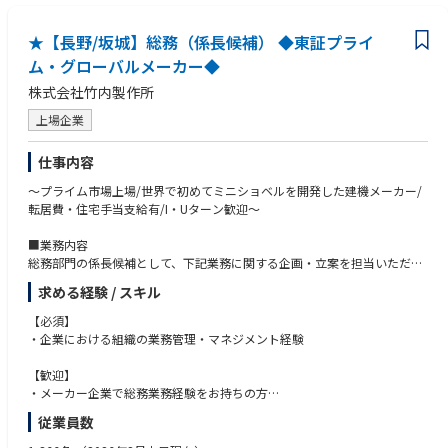
・健康増進活動
・経理領域（PL/BSの理解、工業簿記）の知識
・交通安全活動
★【長野/坂城】総務（係長候補） ◆東証プライ
■ 防災・BCP対応
ム・グローバルメーカー◆
・防災体制整備
株式会社竹内製作所
・安否確認対応
上場企業
■ 環境・施設管理
・共有インフラ（厚生）施設の管理・営繕
仕事内容
・工場／オフィス設備の保守・修繕対応
・ISO14001など事務局業務・外部監査対応
～プライム市場上場/世界で初めてミニショベルを開発した建機メーカー/
転居費・住宅手当支給有/I・Uターン歓迎～
■ 健康経営
・各種健康診断・予防接種等の管理運営
■業務内容
総務部門の係長候補として、下記業務に関する企画・立案を担当いただき
■勤怠管理、給与計算
ます。
求める経験 / スキル
・従業員勤怠データチェック
将来的には係長としてチームメンバーをまとめ、総務部門全体のマネジメ
・社会保険手続き事務
ント業務に携わることを期待します。
【必須】
・企業における組織の業務管理・マネジメント経験
■採用業務
・社内規程の管理・統括
・面接日程調整
・福利厚生制度の企画・運用
【歓迎】
・企業ガイダンス対応
・社内稟議の統括
・メーカー企業で総務業務経験をお持ちの方
・工場見学案内対応
・文書管理
・部署や立場に関わらず円滑なコミュニケーションが図れる方
従業員数
・株主総会の運営
・安全衛生に関する知識・経験
■組織構成
・健康経営に関する企画・推進、および関連事項