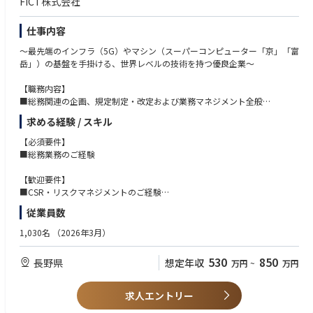
FICT株式会社
め、この過酷な作業条件に耐えうる機械としてTAKEUCHIの製品は海外で
高い評価を得ています。
仕事内容
～最先端のインフラ（5G）やマシン（スーパーコンピューター「京」「富
岳」）の基盤を手掛ける、世界レベルの技術を持つ優良企業～
【職務内容】
■総務関連の企画、規定制定・改定および業務マネジメント全般
■衛生管理、安全、防災対策（DRP・BCP含む）に関する事項
求める経験 / スキル
■福利厚生に関する事項
■関係省庁、団体に対する申請、届出、報告に関する事項（法人登記を除
【必須要件】
く）
■総務業務のご経験
■什器、用度品、図書、通信機器、その他消耗品等の管理、購入に関する
事項
【歓迎要件】
■安全輸出管理,AEO
■CSR・リスクマネジメントのご経験
■情報セキュリティ
■安全衛生における化学物質対応経験
従業員数
■衛生管理者
1,030名
（2026年3月）
530
850
長野県
想定年収
万円
~
万円
求人エントリー