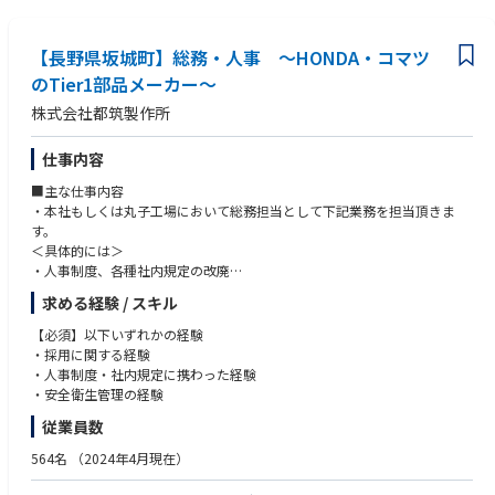
【長野県坂城町】総務・人事 ～HONDA・コマツ
のTier1部品メーカー～
株式会社都筑製作所
仕事内容
■主な仕事内容
・本社もしくは丸子⼯場において総務担当として下記業務を担当頂きま
す。
＜具体的には＞
・人事制度、各種社内規定の改廃
・新卒、中途、派遣、特定技能等幅広い人材採用
求める経験 / スキル
・階層別教育の企画、運営
・安全衛⽣管理
【必須】以下いずれかの経験
・社内営繕対応
・採用に関する経験
・その他付随する業務
・人事制度・社内規定に携わった経験
※パソコン操作（ワード・エクセル等）や社有⾞にて外出する場合あり。
・安全衛生管理の経験
従業員数
【企業・求⼈の特⾊】
・⾃動⾞や油圧機器、軸物・シャフトの中空軽量化や、ミッション、バル
564名
（2024年4月現在）
ブ、ポンプの部品加⼯を⼿掛ける企業
・⻑年培った技術を⼟台に、⾼効率・合理的な⽣産環境の実現を推進。時