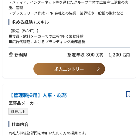
・メディア、インターネット等を通じたグループ全体の広告宣伝活動の実
施、管理
・プレスリリース作成・PR 会社との協業・業界紙や一般紙の取材などメ
ディア対応
求める経験 / スキル
・PR イベントの企画・実行
【歓迎（WANT）】
■食品・飲料メーカーでの広報やPR 業務経験
■広告代理店におけるブランディング業務経験
800
1,200
新潟県
想定年収
万円
~
万円
求人エントリー
【管理職採用】人事・総務
医薬品メーカー
課長以上
仕事内容
同社人事総務部門を牽引いただく方の採用です。