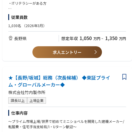
・ITリテラシーがある方
【歓迎要件】
従業員数
・法務、会計、CSR、ﾘｽｸﾏﾈｼﾞﾒﾝﾄ関連の部門、事務所に勤務された経験
・財務諸表に関する業務経験
1,030名
（2026年3月）
・英語スキル（TOEIC650以上）
1,050
1,350
長野県
想定年収
万円
~
万円
求人エントリー
★【長野/坂城】総務（次長候補） ◆東証プライ
ム・グローバルメーカー◆
株式会社竹内製作所
課長以上
上場企業
仕事内容
～プライム市場上場/世界で初めてミニショベルを開発した建機メーカー/
転居費・住宅手当支給有/I・Uターン歓迎～