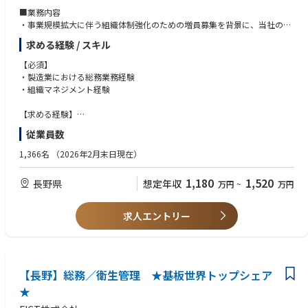
■業務内容
・事業規模拡大に伴う組織体制強化のための増員募集を背景に、当社の顔
である総務部の管理職として、「社内規程管理や株主総会の運営」をはじ
求める経験 / スキル
め、総務部門における以下業務のマネジメントに従事いただきます。
・入社時には各業務担当者とともに、プレイヤー・マネジメント両面の必
【必須】
要な役割を果たしていただきながら業務理解を進め、ゆくゆくは総務業務
・製造業における総務業務経験
全体のマネジメントをお任せ致します。
・組織マネジメント経験
■社内規程類その他文書管理や印章管理や稟議制度・服務・規律等に関す
【求める経験】
る管理・統括
・総務部門業務のマネジメント
従業員数
■株主総会や株式・持株会の運営、商業登記に関する事務
・社内規程をはじめとする社内ルールや株主総会運営における企画・運営
■内部通報などの通達制度や社内報や提案制度をはじめとする社内情報伝
の推進
1,366名
（2026年2月末日現在）
達に関する企画・立案・運営
■CSR（地域貢献）や会社行事の運営、官公庁・諸団体・近隣地区との対
【人物ワード】
1,180
1,520
長野県
想定年収
万円
~
万円
応など
コミュニケーション能力/的確な主張力/誠実さ・継続力
■海外出張／海外出向やBCPその他緊急事態時、警備・防災などのリスク
管理体制の整備・統括や交通安全などに関する事務
求人エントリー
■その他環境整備や保険等福利厚生をはじめとする庶務に関する事務
■同社の特徴：1963年の創業以来、ミニショベル・油圧ショベル・クロー
ラーローダー等の建設機械の完成品メーカーとして歩んできました。建設
機械の販売先は9割以上が海外であり、海外販売での実績をとおして蓄積
【長野】総務／衛生管理 ★基板世界トップシェア
された高い技術力、製造力、販売力を生かし、世界各地に製品を提供して
★
います。特に欧州市場においては、稼働時間が日本国内の約2倍に及ぶた