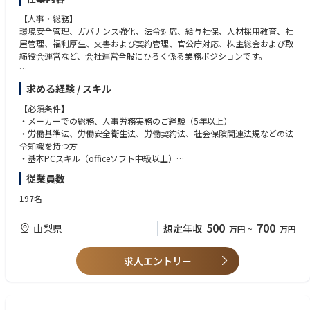
【人事・総務】
環境安全管理、ガバナンス強化、法令対応、給与社保、人材採用教育、社
屋管理、福利厚生、文書および契約管理、官公庁対応、株主総会および取
締役会運営など、会社運営全般にひろく係る業務ポジションです。
事業会社の管理部門（人事グループ）のメンバーとして以下の業務よりい
求める経験 / スキル
くつかをご担当いただき自律的に推進していただきます。
【必須条件】
◆ 内部統制、ガバナンス、文書および契約管理
・メーカーでの総務、人事労務実務のご経験（5年以上）
・労働基準法、労働安全衛生法、労働契約法、社会保険関連法規などの法
◆安全衛生管理
令知識を持つ方
・安全衛生委員会運営
・基本PCスキル（officeソフト中級以上）
・労働安全衛生法に基づく体制の整備、運営
従業員数
・労災対策/再発防止策立案/職場環境の改善
【尚可条件】
・産業医対応
・第一種衛生管理者、安全管理者、甲種防火管理者、化学物質管理者
197名
・健康増進活動
・法令対応、ガバナンス、内部統制、社内規定整備にかかる業務経験
・交通安全活動
・行政対応／法令関連業務
500
700
山梨県
想定年収
万円
~
万円
・関係官庁等への提出書類作成及び管理
◆防災・BCP対応
・安否確認対応
求人エントリー
・防災体制整備
・消防法令申請
◆環境・施設管理