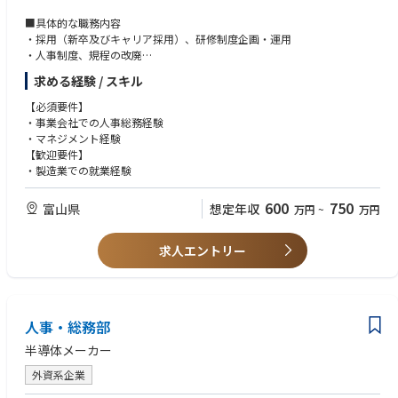
■具体的な職務内容
・採用（新卒及びキャリア採用）、研修制度企画・運用
・人事制度、規程の改廃
・労務管理・給与計算、その他公的手続き
求める経験 / スキル
・メンバーマネジメント
・総務業務（各種社内・社外行事への対応（株主総会、福利厚生業務）、
【必須要件】
施設管理対応等）
・事業会社での人事総務経験
・国際規定関係事務局の運営、安全衛生委員会の運用など
・マネジメント経験
【歓迎要件】
・製造業での就業経験
600
750
富山県
想定年収
万円
~
万円
求人エントリー
人事・総務部
半導体メーカー
外資系企業