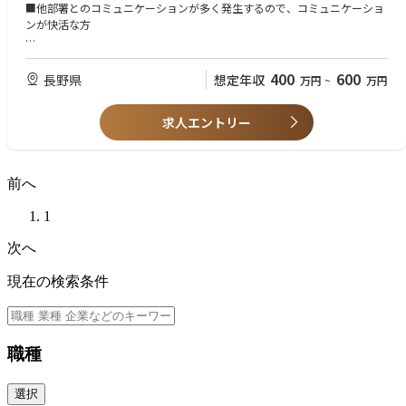
■他部署とのコミュニケーションが多く発生するので、コミュニケーショ
≪独自システムの開発も可能≫
ンが快活な方
グループ共通で使用しているシステムもありますが
以下は社内SEが開発し運用しています。
【必須資格】
【仕事の魅力】
・人件費の計上データ管理システム
■普通自動車免許
400
600
長野県
想定年収
万円
~
万円
・工場の入退場システム
・バックオフィスの中心として、会社の運営・各部門の業務、会社の成⾧
・ラベル印字システムなど
【歓迎要件】
を支える重要な役割を担うことができる。
求人エントリー
■社内SEの経験がある方
■ITエンジニアの経験がある方
・社内の様々な部門と良好な関係を構築し、協働により目標を達成してい
■システム開発の実務経験がある方（プロジェクト規模や使用言語などは
く醍醐味を感じながら業務ができる。
不問）
前へ
■趣味でもシステム開発するほど、ITが好きで知識がある方
・サステナブル経営における各種活動や社外リレーションの維持向上によ
り当社のブランドイメージ・レピュテーションの向上、ビジネス拡大や、
1
人財の獲得に貢献することができる。
次へ
・社内リレーション維持向上、労務・ファシリティなどのマネジメント・
改善により、社員がはたらきやすく、エンゲージメントの高い組織づくり
現在の検索条件
に取り組むことができる。
・会社として事業のグローバル化や領域拡大へ挑戦していくうえで、総務
領域でもこれまでの延⾧線上でない課題にチャレンジしていくことができ
る。
職種
選択