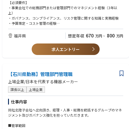
・株主総会・取締役会運営の統括（法令対応、リスク管理、外部専門家折
【必須要件】
衝）
・事業会社での総務部門または管理部門でのマネジメント経験（3年以
・健康経営推進の計画策定と実行管理
上）
・防災・BCPの策定と全社展開、リスクマネジメントの強化
・ガバナンス、コンプライアンス、リスク管理に関する知識と実務経験
・本社拠点の設備維持・セキュリティ管理の統括
・予算策定・コスト管理の経験
・予算策定・コスト管理・業務効率化の推進
・社内外ステークホルダーとの折衝力（役員・外部専門家・官公庁）
・DX推進（契約書管理システム、座席予約、文書管理などの導入）
【歓迎要件】
670
800
福井県
想定年収
万円
~
万円
・外部委託業者の選定・契約管理・品質評価
・DX推進や業務改善プロジェクトのリード経験
・各部署との連携による後方支援体制の構築
・株主総会・取締役会運営の統括経験
・その他：上記関連業務
求人エントリー
・防災・BCP策定や危機管理の実務経験
・法務・情報セキュリティ・労務関連の知識
【石川県勤務】管理部門管理職
上場企業/日本を代表する機器メーカー
課長以上
上場企業
仕事内容
同社北陸子会社へ出向頂き、経理・人事・総務を統括するグループのマネ
ジメント及びガバナンス強化を担っていただきます。
■管掌範囲