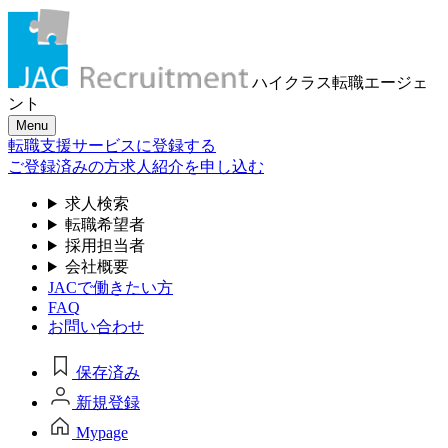
ハイクラス転職
エージェ
ント
Menu
転職支援サービスに登録する
ご登録済みの方
求人紹介を申し込む
求人検索
転職希望者
採用担当者
会社概要
JACで働きたい方
FAQ
お問い合わせ
保存済み
新規登録
Mypage