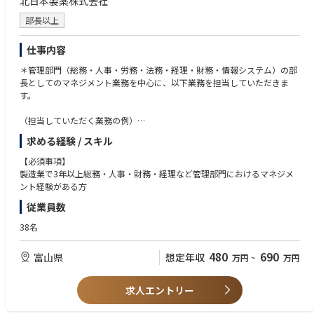
北日本製薬株式会社
部長以上
仕事内容
＊管理部門（総務・人事・労務・法務・経理・財務・情報システム）の部
長としてのマネジメント業務を中心に、以下業務を担当していただきま
す。
（担当していただく業務の例）
予算管理、人事評価制度の構築、情報セキュリティ体制の構築
求める経験 / スキル
社内規程の整備、取締役会・株主総会の運営事務 など
【必須事項】
製造業で3年以上総務・人事・財務・経理など管理部門におけるマネジメ
ント経験がある方
従業員数
38名
480
690
富山県
想定年収
万円
~
万円
求人エントリー