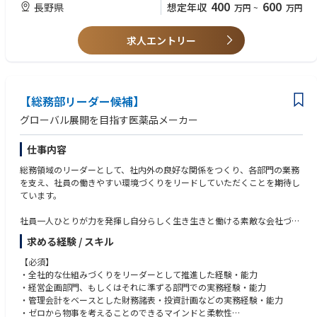
400
600
長野県
想定年収
万円
~
万円
代の変化と共に成⻑し続ける企業を⽬指します
・業績︓有名自動車メーカーとの取引実績が豊富で業績は安定
・働きやすさ︓年休120⽇(2023年度実績)、GW（8⽇）、夏期（9⽇）、
求人エントリー
年末年始休暇（9⽇）と休⽇数が豊富。その他、平均勤続年数12年、平均
有給休暇取得数12⽇、育児休業取得者数3名、残業⽉10h程度とWLB◎。
・育成環境︓個々⼈のキャリアに合わせた階層別研修や資格取得⽀援、技
術活動⽀援を通じて社員の成⻑を後押ししています。
【総務部リーダー候補】
グローバル展開を目指す医薬品メーカー
仕事内容
総務領域のリーダーとして、社内外の良好な関係をつくり、各部門の業務
を支え、社員の働きやすい環境づくりをリードしていただくことを期待し
ています。
社員一人ひとりが力を発揮し自分らしく生き生きと働ける素敵な会社づく
りに一緒にチャレンジしませんか。
求める経験 / スキル
【必須】
・全社的な仕組みづくりをリーダーとして推進した経験・能力
具体的には、社内の各部門と協議し、社内ステークホルダーと連携しなが
・経営企画部門、もしくはそれに準ずる部門での実務経験・能力
ら以下領域をリードしていただきます。
・管理会計をベースとした財務諸表・投資計画などの実務経験・能力
・ゼロから物事を考えることのできるマインドと柔軟性