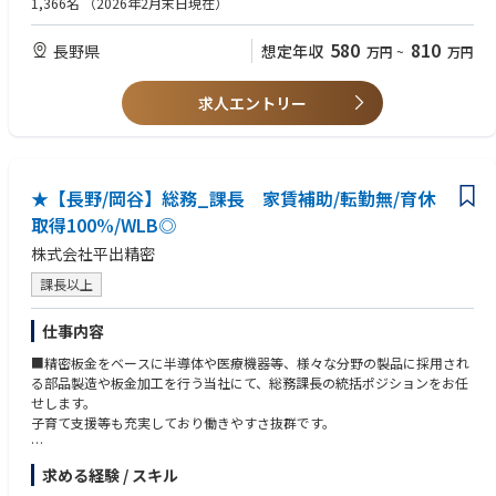
1,366名
（2026年2月末日現在）
6名（Mgr、人事労務担当、中途採用担当、総務および新卒採用担当、勤怠
【強み】
給与担当、派遣事務）
■同社の特徴：1963年の創業以来、ミニショベル・油圧ショベル・クロー
長野県本社で従業員連結1000名強の規模でありながら、メインマーケット
580
810
長野県
想定年収
万円
~
万円
ラーローダー等の建設機械の完成品メーカーとして歩んできました。建設
である欧州、北米では高いシェアを誇り、成長を続けている企業です。売
■キャリアパス
機械の販売先は9割以上が海外であり、海外販売での実績をとおして蓄積
上高に占める海外比率は98%以上。世界4ヶ国の子会社、各国のディスト
メンバー→人事グループ総務チームリーダー→人事グループMgr
された高い技術力、製造力、販売力を生かし、世界各地に製品を提供して
リビューター、ディーラーによって販売チャネルを構築しています。今後
求人エントリー
います。特に欧州市場においては、稼働時間が日本国内の約2倍に及ぶた
もヨーロッパ・北米を中心とした世界の市場でのハイエンド層を開拓して
め、この過酷な作業条件に耐えうる機械としてTAKEUCHIの製品は海外で
います。
高い評価を得ています。
★【長野/岡谷】総務_課長 家賃補助/転勤無/育休
取得100%/WLB◎
株式会社平出精密
課長以上
仕事内容
■精密板金をベースに半導体や医療機器等、様々な分野の製品に採用され
る部品製造や板金加工を行う当社にて、総務課長の統括ポジションをお任
せします。
子育て支援等も充実しており働きやすさ抜群です。
求める経験 / スキル
【期待する役割・仕事内容】