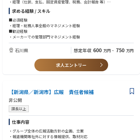
・経理（仕訳、支払、固定資産管理、税務、会計報告 等）
・原価計算
求める経験 / スキル
・給与計算・社会保険・退職金管理手続き（従業員人数：約80名）
・採用関連（新卒・中途採用の募集～内定・研修）
■必須経験
・総務関連（資産管理、BCP、営繕、庶務関連など）
・経理・総務人事全般のマネジメント経験
■歓迎経験
管理部門：計4名
・メーカーでの管理部門マネジメント経験
600
750
石川県
想定年収
万円
~
万円
求人エントリー
【新潟県／新潟市】広報 責任者候補
非公開
課長以上
仕事内容
・グループ全体の広報活動方針の企画、立案
・報道機関等社外に対する情報提供、取材対応