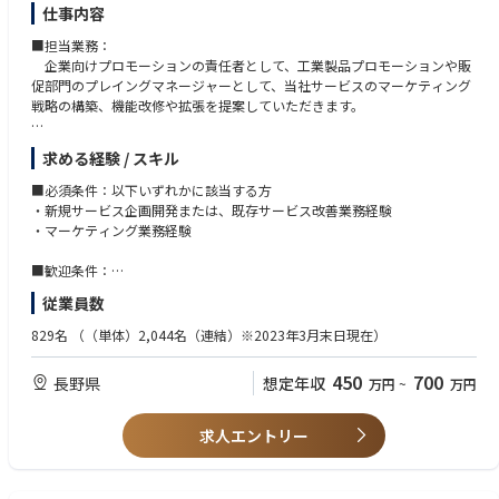
仕事内容
■担当業務：
企業向けプロモーションの責任者として、工業製品プロモーションや販
促部門のプレイングマネージャーとして、当社サービスのマーケティング
戦略の構築、機能改修や拡張を提案していただきます。
また、新サービスの立案、販売戦略を考えて頂きます。
求める経験 / スキル
【詳細】下記、同部門のメンバーや他部門と協力して実施いただきます。
・サービス（インクジェットプリンタ関連）の改善/機能拡張
■必須条件：以下いずれかに該当する方
・新サービスの立案/ローンチ
・新規サービス企画開発または、既存サービス改善業務経験
・キャンペーンを含む営業企画立案/実行
・マーケティング業務経験
・市場調査
・営業へのサービス説明
■歓迎条件：
・顧客へのサービスに関するヒアリング
・印刷業界での勤務経験
従業員数
・中級以上の英語力（目安：TOEIC(R)テスト600以上／読解が可能なレベ
■企業魅力
ル）
829名
（（単体）2,044名（連結）※2023年3月末日現在）
・他社に比べ商品ラインナップが多く、プリンター単体だけではなく周辺
機器も海外メーカー等から仕入れ、セット販売で顧客ニーズに応えられる
450
700
長野県
想定年収
万円
~
万円
事ができます。
・産業向け商品が多く大容量インクでランニングコストが安い商品が多く
製品のサポート体制（全国16営業所から出張修理）も充実しているため、
求人エントリー
高い信頼を獲得。