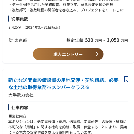
す。
■備考
・データ/AIを活用した業務改善、施策立案、意思決定支援の経験
【転職者インタビューはこちら】
・複数部門・複数職種の関係者を巻き込み、プロジェクトをリードした経
【プロジェクト例】
https://www.jfe-eng.co.jp/career/special/interview/
験
従業員数
現在社内で進行中のプロジェクトの一例です。（実際の従事業務はご本人
【JFEエンジニアリングが丸ごとわかる「360°JFEエンジニアリング」】
様のご意向や、プロジェクトの推進状況に応じてすり合わせの上決定させ
https://www.jfe-eng.co.jp/360_jfe_engineering/
２．歓迎要件
3,425名
（2024年3月31日時点）
ていただきます。）
【JFEエンジニアリングについて】
経験：
・エネルギー、環境、社会インフラ、機械・システムなど幅広い分野にお
・コンサルティングファームまたは事業会社での変革プロジェクト経験
520
1,050
東京都
想定年収
万円
~
万円
・ 法人営業変革
いてプラントや構造物のEPC(設計・調達・建設)、運営事業を展開してい
（戦略立案〜実行までを一貫して関与した経験）
データ入力などの定型業務を最適化し、顧客価値に直結する提案活動の時
ます。エネルギーサービスやリサイクルといった分野に進出するなど、EP
・AI／データ活用プロジェクトの企画・推進経験
間を創出することに加え、AIを活用し営業の多能工化を推進することで提
C部門を持つエンジニアリング企業として、社会に必要不可欠なインフラ
・業務プロセス設計（To-Be設計）の経験（現行業務の延長ではなく、新
求人エントリー
案品質を向上させ、“選ばれ続ける営業”への転換を目指すプロジェクト
構造物を国内外に提供しています。
しい業務のあり方を設計した経験）
・プロダクト／サービスの立ち上げ経験
・住宅向け設備サービス競争力強化
・複雑な業務領域（インフラ／金融／大規模サービス等）の経験
受付・問い合わせ対応などのオペレーション業務へのAIエージェント活用
・AI技術（LLM／エージェント等）の実務レベルでの関与経験
を進め、効率化により運営基盤を強化することで、住宅向け設備サービス
新たな送変電設備設置の用地交渉・契約締結、必要
拡大を支える体制構築を目指すプロジェクト。
な土地の取得業務※メンバークラス※
大手電力会社
・電源運用高度化
各種データ活用による需要予測等の精緻化に加え、調達にかかるコストと
リスクのバランスを追求した最適な電源調達ポートフォリオを構築するこ
仕事内容
とで、収益機会を追求することを目指すプロジェクト。
■業務内容
本ポジションは、送変電設備（鉄塔、送電線、変電所等）の設置・維持に
・分析業務AIエージェント化
不可欠な「用地」に関する権利を的確に取得・保全することにより、長期
分析業務をAIエージェントに担わせることで人とAIの協働を進めることに
に亘る電力の安定供給を支える役割を有しています。
加え、人が課題設定・意思決定などの高付加価値業務に注力できる体制を