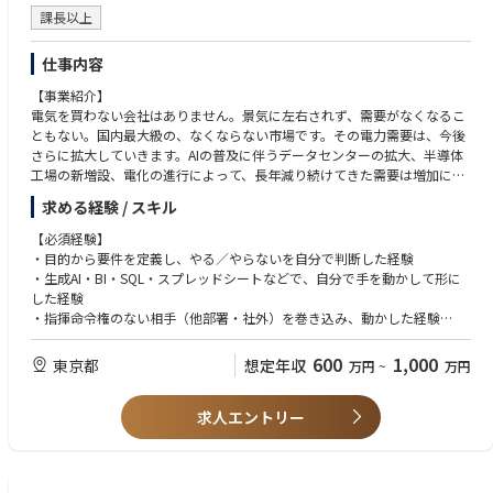
課長以上
仕事内容
【事業紹介】
電気を買わない会社はありません。景気に左右されず、需要がなくなるこ
ともない。国内最大級の、なくならない市場です。その電力需要は、今後
さらに拡大していきます。AIの普及に伴うデータセンターの拡大、半導体
工場の新増設、電化の進行によって、長年減り続けてきた需要は増加に転
じる見通しです。
求める経験 / スキル
一方で、法人向け電力契約の多くは、今も大手電力のままです。自由化か
ら10年が経っても、新電力に切り替えた企業はごく一部にとどまっていま
【必須経験】
す。市場は大きくなり、それでいて競争の余地が広く残されている、そう
・目的から要件を定義し、やる／やらないを自分で判断した経験
いう市場です。
・生成AI・BI・SQL・スプレッドシートなどで、自分で手を動かして形に
エネルギートランスフォーメーション事業本部は、この市場で法人向けの
した経験
電力小売事業を担っています。しかし、安さだけでは大手電力に勝てませ
・指揮命令権のない相手（他部署・社外）を巻き込み、動かした経験
ん。データを武器に、価格以外の理由でも選ばれる事業を作ること。それ
・自分がかかわったものが現場で使われ、数字や業務が変わるまで見届け
がBizOpsのミッションです。
た経験
600
1,000
東京都
想定年収
万円
~
万円
※経験の規模・年次は問いません。小さなテーマでも、上記を一人で通し
【仕事概要】
求人エントリー
た経験があれば歓迎します。BizOps・営業企画の経験は不問です。
BizOpsは、事業の勝ち筋そのものを作るチームです。電力データを競争優
位に変え、予実の差を営業・CSと埋め、優先すべき顧客に営業を集中させ
【歓迎経験】
る。ただし、企画して終わりではありません。戦略も分析も、AIで素早く
・電力・エネルギー・インフラなど、制度や価格の変動が大きい業界での
形にできる時代です。価値が出るのはその先。営業・CSの現場に入り込