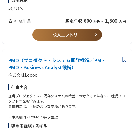
【配属部門の説明】
・バックエンドAPI開発経験
DX施策に係る、クラウドベースのデータ基盤・生成AI基盤、周辺システム
・フロントエンドSPA開発経験
10,466名
の設計から実装、運用までを担当。最新クラウド技術を駆使し、ビジネス
・アプリケーションの認証認可設計経験
価値創出をサポートするプラットフォーム構築に挑戦する部門です。
・CI/CD による自動化経験
600
1,500
神奈川県
想定年収
万円
~
万円
・情報処理技術者資格
【配属予定ポジション】
技術者
【求める人物像】
求人エントリー
※ご経験等を鑑み、入社時の役割は決定いたします。
・新しい技術やサービスに対して強い好奇心を持ち、自ら学び続けられる
方
【お任せする業務内容】
・ビジネス課題に対して技術で解決策を提案できる方
全社向け統合データ基盤システムの立ち上げに向けた開発（企画、設計、
・ユーザー部門と対話しながら、より良いソリューションを作り上げるこ
PM、実装）に従事いただきます。
PMO（プロダクト・システム開発推進／PM・
とに喜びを感じられる方
・チームメンバーと協力しながら、プロジェクトを前に進められる方
PMO・Business Analyst候補）
具体的には、以下業務をご担当いただきます。
株式会社Looop
①システム設計・開発
・クラウドプラットフォーム（AWS/Azure）におけるサーバレスアーキテ
クチャシステム設計
仕事内容
・システム開発におけるソフトウェア設計および実装
担当プロジェクトは、既存システムの改善・保守だけではなく、新規プロ
・要件定義から設計、実装までの一連の開発業務
ダクト開発も含みます。
具体的には、下記のような業務があります。
②データ基盤構築とガバナンス設計
・最適なデータ基盤サービスの選定・評価
・事業部門・PdMとの要求整理
・社内システムのデータ統合に向けた設計・実装
・プロジェクト計画・スケジュール策定
・データ統合のための内製開発
求める経験 / スキル
・スコープ・課題・リスク管理
・データ利活用ルールの設計