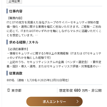
上場企業
仕事内容
【職務内容】
ITとOTの双方を見据えた当社グループのサイバーセキュリティ体制の整
備・強化・運用に関する業務を幅広く担当いただきます。ご経験・ご志向
に応じて、ITまたはOTのいずれかを軸にしながらマルチに活躍いただくこ
とを想定しています。
〈ガバナンス／戦略〉：全社および国内外拠点を対象に情報セキュリティ
求める経験 / スキル
戦略の策定と統制体制の構築・高度化を担う。
〈プロジェクト対応（IT/OT）〉：国内外の石油・天然ガス事業プロジェ
【必須応募要件】
クトにおけるIT/OTセキュリティの企画・導入・運用を推進する。
・情報セキュリティに関する5年以上の実務経験（ITまたは OTセキュリテ
〈OTセキュリティ〉：操業・生産環境（SCADA／DCS等）におけるリスク
ィのいずれかを軸とした経験で可）
評価を行い、OTネットワークおよびIT/OT境界対策の設計・導入・運用を
・上記のうち、セキュリティシステムの企画（ベンダー選定含）・要件定
担う。
義・設計・導入・運用、またはセキュリティリスク評価・対策推進のいず
〈IT／クラウド／新技術〉：クラウドや生成AI等の新技術活用に伴うセキ
れかに関する3年以上の実務経験
従業員数
ュリティ要件を整理し、安全な利活用を推進する。
〈監視・インシデント対応〉：セキュリティ監視およびインシデント対応
【望ましい経験・資格等】
889名
（連結：3,720名※2025年12月31日現在）
（検知・分析・初動対応・封じ込め・復旧・再発防止）を一貫して推進す
ー経験ー
る。
・ITセキュリティ（ネットワーク／エンドポイント／クラウド／ID管理／S
680
東京都
想定年収
非公開
万円
~
〈規格・リスク評価〉：NIST CSFやIEC 62443等の国内外基準に準拠した
OC・インシデント対応等）に関する実務経験 ・OT（制御系）セキュリテ
セキュリティ評価およびリスクマネジメントを実施する。
ィ（プラント・生産設備等の制御システム保護、IT/OT境界対策等）に関
〈システム・施策実装〉：全社セキュリティ戦略に基づき関連システムの
する実務経験 ・重要インフラ（ガス・石油・電力等）またはプラント・製
求人エントリー
企画・導入・運用および継続的改善を行う。
造業におけるセキュリティ実務経験 ・生成AI・クラウド等の新技術活用に