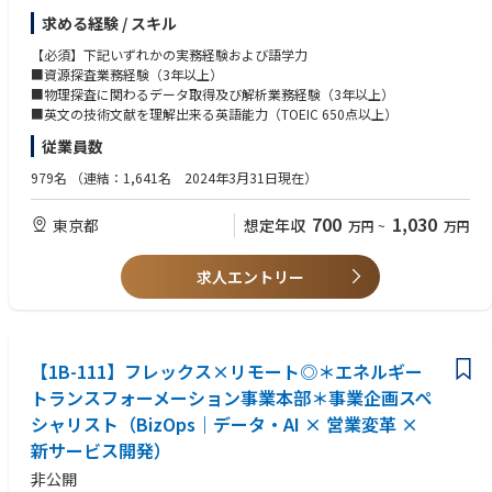
- 分析や開発に留まらず、業務への適用や定着まで見据えた取り組みを推
でのCCSモニタリング計画の最適化を推進したく、本ポジションでは下記
進していただきます。
求める経験 / スキル
業務に携わっていただきます。
【必須】下記いずれかの実務経験および語学力
3. 課題に応じた最適なアプローチの設計
【業務概要】
■資源探査業務経験（3年以上）
- 事業課題に対して、データ分析・機械学習・生成AIなどを適切に組み合わ
■地震探査データに基づく構造解釈、地層評価
■物理探査に関わるデータ取得及び解析業務経験（3年以上）
せた解決策を検討していただきます。
■CCS（二酸化炭素回収・貯留）・CCUS（U：有効利用）事業に係る技術
■英文の技術文献を理解出来る英語能力（TOEIC 650点以上）
- 仮説立案と検証を繰り返しながら、より良い解決方法を導き出していた
支援や開発
だきます。
従業員数
■物理探査データ取得・解析にかかる計画立案、業務管理
■探査・評価手法に関わる動向調査、技術評価、開発
979名
（連結：1,641名 2024年3月31日現在）
4. ビジネスと技術をつなぐ役割
- 事業部門やデータエンジニアなどの関係者と連携しながら、業務要件と
【所属予定部署の組織体制】
技術を橋渡ししていただきます。
700
1,030
東京都
想定年収
万円
~
万円
・部長1名、スペシャリスト1名、3グループ。各グループにグループ長1
- 技術的な内容をわかりやすく整理し、現場で活用できる形へ落とし込ん
名 グループ員2～4名。
でいただきます。
求人エントリー
5. 継続的な改善と価値創出の推進
- AIの導入に留まらず、運用・改善を通じて継続的に価値を生み出す仕組み
づくりに取り組んでいただきます。
- 利用状況や効果を確認しながら、より高い成果につながる改善を進めて
【1B-111】フレックス×リモート◎＊エネルギー
いただきます。
トランスフォーメーション事業本部＊事業企画スペ
シャリスト（BizOps｜データ・AI × 営業変革 ×
新サービス開発）
非公開