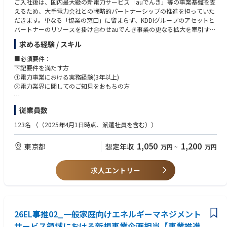
ご入社後は、国内最大級の新電力サービス「auでんき」等の事業基盤を支
https://www.jfe-eng.co.jp/career/special/interview/
えるため、大手電力会社との戦略的パートナーシップの推進を担っていた
だきます。単なる「協業の窓口」に留まらず、KDDIグループのアセットと
■JFEエンジニアリングが丸ごとわかる「360°JFEエンジニアリング」
パートナーのリソースを掛け合わせauでんき事業の更なる拡大を牽引する
https://www.jfe-eng.co.jp/360_jfe_engineering/
フロントランナーとしての役割を期待しています。
求める経験 / スキル
（具体的な業務内容）
■必須要件：
■戦略的交渉・事業推進
下記要件を満たす方
・大手電力会社との条件交渉(エネルギー市場の動向を踏まえ、中長期的な
①電力事業における実務経験(3年以上)
パートナーシップの構築)
②電力業界に関してのご知見をおもちの方
※年末〜年明けの契約更新期は、各エリアへの出張を含めた対面協議が増
加します。
■歓迎要件：
従業員数
・パートナーとの共同施策の企画
・法人間の提携・交渉、またはアライアンス業務の経験
（例）オール電化向け新メニュー開発、ハウスクリーニング等の付帯サー
・エネルギー業界での事業企画・推進経験
123名
（（2025年4月1日時点、派遣社員を含む））
ビス展開、獲得キャンペーンの企画。
・電源調達、リスク管理、または小売電気事業者向けの支援業務（BG運
営等）の経験
1,050
1,200
東京都
想定年収
万円
~
万円
■魅力：
・KDDIグループのエネルギー事業会社
当社は、KDDIグループの注力事業を担う会社として位置づけられており、
求人エントリー
KDDIグループのアセットを活かしながら、新たな事業価値を創出していく
フェーズにあり、成長性・影響力の大きい環境でチャレンジすることが可
能です。
・家庭向け新電力No1企業での活躍
26EL事推02_一般家庭向けエネルギーマネジメント
当社が提供する「auでんき」は、「2025年新電力に関する調査におい
サービス領域における新規事業企画担当【事業推進