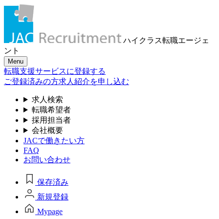
ハイクラス転職
エージェ
ント
Menu
転職支援サービスに登録する
ご登録済みの方
求人紹介を申し込む
求人検索
転職希望者
採用担当者
会社概要
JACで働きたい方
FAQ
お問い合わせ
保存済み
新規登録
Mypage