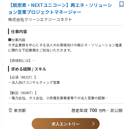
経験
【脱炭素・NEXTユニコーン】再エネ・ソリューシ
み、人を動かし、実際に使われる状態まで持っていく力です。
・LTV・ユニットエコノミクスなどの収益性分析の経験
ひとつのテーマを丸ごと担い、構想から数字が動くまでを運びきる。自分
ョン営業プロジェクトマネージャー
・新規サービスの企画から立ち上げまでの経験
が考えたことが、そのまま事業の数字になります。
・HubSpotなどCRMの要件定義・運用・データ整備の経験
株式会社クリーンエナジーコネクト
・SQL・BIツールによるデータ分析・可視化の経験
【業務内容】
仕事内容
【求める人物像】
・事業計画（PL/KPI）の予実差の要因を特定し、営業・CSを巻き込んで打
・数字を都合よく解釈せず、事実に向き合える方
■仕事内容
ち手を実行する
・現場に入り、権限がなくても人を動かせる方
大手企業様を中心とする法人のお客様向けの再エネ・ソリューション推進
・LTVドリブンな意思決定を可能にする分析基盤を、要件定義から構築ま
・「作った」で終わらせず、仮説と検証を繰り返し、成果が出るまで粘り
に関わる下記業務をご担当いただきます。
で担う
強く改善を続けられる方
・市場価格や制度の変化に対応する料金プランを設計し、営業の提案に実
・抵抗や想定外があっても、止まらずに突破口を探せる方
【具体的には】
装する
・完璧を待たず、まず動かして直せる方
・法人のお客様の脱炭素目標達成に向けたワンストップソリューションの
・CRMの顧客・商談データを整備し、営業の意思決定に使える状態にする
・「なぜやるか」から考え、手段を目的化しない方
求める経験 / スキル
提案、プロジェクトマネジメント
・営業の勝ちパターンを分析して標準化し、現場に定着させる
・未知の領域を短期で自分のものにできる方
・現状のエネルギー使用状況の分析、脱炭素目標達成に向けた実行計画の
【必須（MUST）】
・STPで優先ターゲットを選定し、営業とリソース配分を合意して実行す
作成
・法人向けコンサルティング営業
る
・オフサイトコーポレートPPAサービス等を活用した脱炭素計画の実行支
・電力小売事業を加速させる新規サービスを企画し、立ち上げて軌道に乗
援
【歓迎（WANT）】
せるまで推進する
・実行策導入後の効果検証、脱炭素目標達成のPDCAのサポート
・電力会社、ガス会社、小売電気事業者等での法人営業の経験
・新規顧客の開拓
・環境・エネルギー関連企業におけるコンサルティングの経験
■一つのテーマで担う範囲
・発電所開発やファイナンス等を行う関係各部と連携したサービスモデル
・不動産関連企業における環境推進業務の経験（サステナビリティ、RE1
・目的を定義し、やること/やらないことを決める
700
東京都
想定年収
非公開
万円
~
の構築、事業開発
00）
・要件を定義する
・データで検証し、打ち手を見極める
【当ポジションの魅力】
求人エントリー
・仕組みをつくる（生成AI・分析基盤・業務ツール）
・経営層直下のため、意思決定が早く、スピード感を持って仕事に取り組