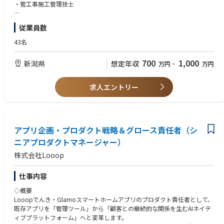
・管工事施工管理技士
■歓迎条件
従業員数
・営業経験者
43名
700
1,000
新潟県
想定年収
万円
~
万円
求人エントリー
アプリ企画・プロダクト戦略＆グロース責任者（シ
ニアプロダクトマネージャー）
株式会社Looop
仕事内容
◇概要
Looopでんき・Glamoスマートホームアプリのプロダクト責任者として、
既存アプリを「管理ツール」から「顧客との継続的な関係を生むAIネイテ
ィブプラットフォーム」へと変革します。