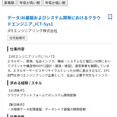
新着順
年収が高い順
年収が低い順
データ/AI基盤およびシステム開発におけるクラウ
ドエンジニア_ICT-Sys1
JFEエンジニアリング株式会社
在宅勤務可
仕事内容
【JFEエンジニアリングについて】
エネルギー、環境、社会インフラ、機械・システムなど幅広い分野におい
てプラントや構造物のEPC(設計・調達・建設)、運営事業を展開していま
す。エネルギーサービスやリサイクルといった分野に進出するなど、EPC
部門を持つエンジニアリング企業として、社会に必要不可欠なインフラ構
造物を国内外に提供しています。
求める経験 / スキル
また、同業界の中でもIT投資、DX推進が活発な環境でPMとしても内製開
発者としても、
【必須条件】
幅広いキャリアパスを描いていただける企業でございます。
クラウドプラットフォームでのシステム開発経験
【配属部署】
【歓迎条件】
DX本部 DX＆ICTセンター データプラットフォーム開発部 Pla'cello開発室
・大規模データ処理基盤、データレイク基盤の開発経験
・ユーザーとの対話による要件定義経験
従業員数