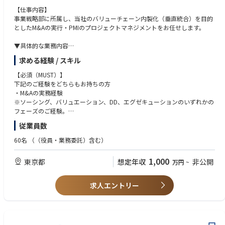
・短期（1～3年目） 第一線の現場で用地業務の基本スキルや実務経験を
ていただきます。
【仕事内容】
着実に身につけていただきます。
- 売上向上や業務効率化など、事業成果の創出に貢献していただきます。
事業戦略部に所属し、当社のバリューチェーン内製化（垂直統合）を目的
・中期（3～5年目） 現場経験を活かし、本社主管グループで用地業務全
としたM&Aの実行・PMIのプロジェクトマネジメントをお任せします。
体の基盤づくりや業務改善に取り組んでいただきます。
3. 新たな価値創出機会の探索
・長期（5年以上） チームリーダーや管理職として、用地業務全体の品
- 生成AIやAIエージェントなどの先端技術の動向を踏まえ、新たな活用可能
▼具体的な業務内容
質向上や組織力強化、後進育成に貢献することを期待しています。
性の検討を行っていただきます。
・M&Aの実行プロセス推進：
求める経験 / スキル
- データ・AIを活用した新サービスや新たな事業機会の創出に取り組んで
当社のバリューチェーンを補完・強化するための対象企業のソーシング、
いただきます。
バリュエーション、デューデリジェンス（DD）の進行管理、エグゼキュー
【必須（MUST）】
ション実務の推進。
下記のご経験をどちらもお持ちの方
・M&Aの実務経験
・PMI（買収後の統合）のリード：
※ソーシング、バリュエーション、DD、エグゼキューションのいずれかの
M&A実行後、対象企業に入り込み、自社事業とのシナジー創出やオペレー
フェーズのご経験。
ションの統合（PMI）をハンズオンで推進。
※事業会社、FAS、投資銀行等の出身は問いません
従業員数
・経営戦略・事業戦略の立案サポート：
・社内外の複数のステークホルダー（専門家、パートナー企業、経営層な
60名
（（役員・業務委託）含む）
社内の各専門チーム（発電所開発・ファイナンス・DX等）と連携し、内製
ど）を巻き込みながら、プロジェクトを推進したご経験
化によるコストダウンや品質向上のプロセス構築を牽引。
※M&A仲介会社出身の方については、営業・マッチング業務だけでなく、
1,000
東京都
想定年収
非公開
万円
~
ご自身でバリュエーションやDD実務を回したご経験がある方を対象とさせ
※当面は垂直統合に向けたM&Aを最優先で推進していただきますが、将来
ていただきます。
的には「お客様の脱炭素課題を解決するサービス拡充」や、それに伴う新
求人エントリー
規事業開発への関与もお願いする可能性がございます。
【歓迎（WANT）】
・事業会社におけるM&Aの一連のプロセス、およびPMI（買収後の統合作
【ポジションの魅力】
業）の実務経験
◆ 「アドバイザー」ではなく「当事者」としてのM&A経験：
・環境・エネルギー、インフラ業界における知見やプロジェクト推進経験