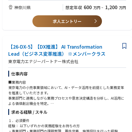
・データ利活用ルールの設計
・CI/CD による自動化経験
■働き方：
600
1,200
神奈川県
想定年収
万円
~
万円
・セキュリティポリシーに準拠したアクセス制御設計
・情報処理技術者資格
・リモートワーク勤務は選択可能（個人の業務内容やバランスによるが、
週2日程度が目安となる）
③ビジネス課題解決
・残業時間は、月20～25時間程度が平均となります。
求人エントリー
・社内業務プロセス改革チームとの協業
・休日出勤：無し
・各部署でのユースケース発掘
・出張機会：案件により可能性あり
・発掘したユースケースの実現に向けた技術支援
・フレックスタイム制度あり（コアタイムなし／所定労働7.5時間 ※休憩6
0分）
【仕事の進め方】
【26-DX-5】【DX推進】 AI Transformation
※試用期間中のフレックスタイム制勤務の適用はありません。
・外部ベンダと協業しながら、自らも手を動かして開発を推進
Lead（ビジネス変革推進） ※メンバークラス
・アジャイル開発手法を採用し、スピーディな開発
■キャリアパス：
東京電力エナジーパートナー株式会社
・複数人の社員メンバーとチームで開発を進行
エネルギー業界における専門性を身に付けること、自らが中心となり周り
を巻き込みながら案件を推進すること（プロジェクトマネージャーのよう
【キャリアパス】
な役割）、双方の経験が可能な職場です。個人のキャリアパスを尊重しな
仕事内容
・開発のスペシャリストとして専門性を高めるキャリア
がら、スペシャリストとしてキャリアを積むのか、マネジメントとしてキ
■業務内容
・PMとして経験を積み、プロジェクトマネジメントを担うキャリア
ャリアを積むのか、それともバランスよく両方のキャリアを積むのか、相
東京電力の小売事業領域において、AI・データ活用を前提とした業務変革
・マネージャーとして組織貢献するキャリア など、多様なキャリアパス
談しながら決めていきたいと考えております。
を推進していただきます。
を用意
事業部門と連携しながら業務プロセスや意思決定構造を分析し、AI活用に
よる価値創出機会を特定。
【業務のやりがい】
そのうえで、AIを前提とした将来の業務プロセス（To-Be）の設計から、
全社DX推進の中核を担うシステムの立ち上げフェーズから参画し、構築・
求める経験 / スキル
変革ロードマップの策定、プロジェクト推進、業務適用・定着までを一貫
推進までの一連の経験を積むことができます。
して担います。
また、中長期ビジョンにおける注目度の高いプロジェクトを牽引し、事業
１．必須要件
AIサイエンティストやデータエンジニア、事業部門メンバーと協働し、構
効率化に直結する重要な取り組みに貢献することができます。
経験： 以下いずれかの実務経験をお持ちの方
想立案にとどまらず、実運用・成果創出までリードいただくポジションで
・事業部門・業務部門の課題整理、要件定義、施策設計を行った経験