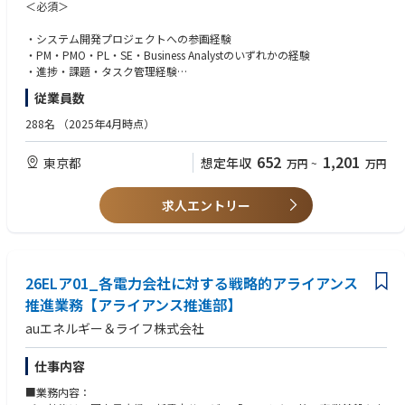
・Jira／Backlogを利用したチケット管理
・セキュリティポリシーに準拠したアクセス制御設計
＜必須＞
・複数チーム間の調整・ファシリテーション
・開発・テスト・リリースまでの推進
③ビジネス課題解決
・システム開発プロジェクトへの参画経験
・要求変更時の影響分析
・社内業務プロセス改革チームとの協業
・PM・PMO・PL・SE・Business Analystのいずれかの経験
・UAT・受入・リリース支援
・各部署でのユースケース発掘
・進捗・課題・タスク管理経験
・プロジェクト運営ルールやプロセス改善
・発掘したユースケースの実現に向けた技術支援
・要求や仕様を整理し開発チームへ伝えた経験
従業員数
・AIを活用した業務効率化・プロジェクト改善
・Jira、Backlog等のチケット管理ツール利用経験
【仕事の進め方】
・複数部門・複数関係者との調整経験
288名
（2025年4月時点）
・外部ベンダと協業しながら、自らも手を動かして開発を推進
・日本語による円滑なコミュニケーション能力
・アジャイル開発手法を採用し、スピーディな開発
652
1,201
東京都
想定年収
万円
~
万円
・複数人の社員メンバーとチームで開発を進行
＜歓迎するスキル・資格＞
【キャリアパス】
プロダクト開発経験
求人エントリー
・開発のスペシャリストとして専門性を高めるキャリア
・Agile／Scrum開発経験
・PMとして経験を積み、プロジェクトマネジメントを担うキャリア
・Product Backlog管理経験
・マネージャーとして組織貢献するキャリア など、多様なキャリアパス
・PdM・POとの協業経験
を用意
・オフショア開発経験
26ELア01_各電力会社に対する戦略的アライアンス
・Java／Spring Boot／API／DBの知識
【業務のやりがい】
・テスト・品質管理経験
推進業務【アライアンス推進部】
全社DX推進の中核を担うシステムの立ち上げフェーズから参画し、構築・
・電力・契約・請求・顧客管理システム経験
auエネルギー＆ライフ株式会社
推進までの一連の経験を積むことができます。
・SaaS・BtoBプロダクト開発経験
また、中長期ビジョンにおける注目度の高いプロジェクトを牽引し、事業
・英語での開発コミュニケーション経験
効率化に直結する重要な取り組みに貢献することができます。
※英語は必須ではありません。翻訳ツール等も活用しながらコミュニケー
仕事内容
ションできれば問題ありません。
■業務内容：
■転職者インタビューはこちら