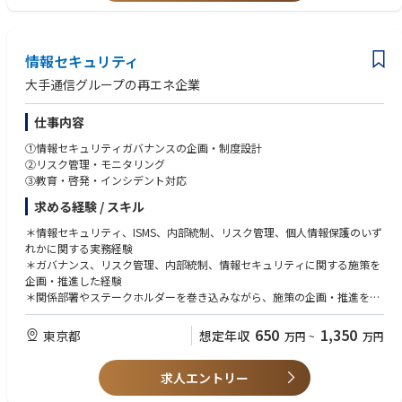
・営業やCSに届け、実際に使われる状態にする
めます。
・効果を測定し、改善を回す
・現在は全体で30名の組織のため、裁量は大きく、一人における事業への
インパクトも大きい役割でご活躍いただけます。
分析だけ、企画だけを切り出して他の人に渡すことはしません。これらの
情報セキュリティ
・まだ小規模のスタートアップですが、日本を代表する企業様との大きな
プロセスを一人が持ち、数字が動くまで見届けます。
商談が多いため、市場のダイナミズムを肌で感じることができます。
大手通信グループの再エネ企業
【当社の強み】
【ポジションの魅力】
仕事内容
・Non-FIT再エネ発電所とお客様を直接繋ぎ、脱炭素計画の立案から対策
・裁量が大きいポジションです。
実行、効果検証まで一気通貫でサービス提供することで、脱炭素目標達成
ひとつのテーマを、構想からデータ分析、仕組みづくり、現場定着、効
①情報セキュリティガバナンスの企画・制度設計
に向けて結果にコミットできる
果測定まで丸ごとお任せします。やることもやらないこともご自身で決め
②リスク管理・モニタリング
・発電所を小規模・分散型で開発することでリスクを分散しつつ、スピー
ていただき、立てた仮説をその週から検証できる速さがあります。
③教育・啓発・インシデント対応
ディーなスケールが可能に（現在2,300箇所以上）
・AI活用が前提の環境です。
求める経験 / スキル
・自社内における過去の電力販売の契約、システム、オペレーションに縛
分析も仕組みづくりも、生成AIを使って進めることが当たり前になって
られることなく、お客様に最適なソリューションを提供
います。何にどう使うかの設計からお任せしますので、使い方が決まった
＊情報セキュリティ、ISMS、内部統制、リスク管理、個人情報保護のいず
業務をこなすのではなく、使い方そのものを決めることができます。
れかに関する実務経験
・手触り感があります。
＊ガバナンス、リスク管理、内部統制、情報セキュリティに関する施策を
何のデータを集め、どう蓄積するかの設計からかかわれる段階です。ご
企画・推進した経験
自身が整えたデータをもとに出した打ち手が、営業の動き方を変え、受注
＊関係部署やステークホルダーを巻き込みながら、施策の企画・推進を行
や解約率となって返ってきます。
った経験
・市場価値が高まります。
＊社内外の関係者との調整・合意形成を行った経験
650
1,350
東京都
想定年収
万円
~
万円
データを読む力、仕組みを作る力、現場を動かす力。この3つを同時に
持つ人材は多くありません。分析だけ、企画だけの経験では代替されてい
く時代に、業界を問わず通用する力が身につきます。
求人エントリー
・任せて育てる文化があります。