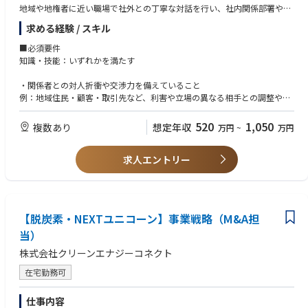
地域や地権者に近い職場で社外との丁寧な対話を行い、社内関係部署や委
実現することで、“人とAIが協働して分析価値を再現可能に生み出す組
託先と連携しながら業務を遂行していきます。
織”への進化を目指すプロジェクト。
求める経験 / スキル
【業務詳細】
【主な業務】
■必須要件
・計画・技術系職場からの依頼に基づく地域・地権者との用地交渉
- 事業・業務プロセスの分析および課題・価値創出機会の特定
知識・技能：いずれかを満たす
・委託管理およびエスカレーション対応
- AI・データ活用を前提とした業務プロセス、オペレーションモデルの設
・工務部建設センター各グループ、各総支社管財グループ、送変電工事会
計
・関係者との対人折衝や交渉力を備えていること
社との調整
- AI活用テーマの企画・具体化および変革ロードマップの策定
例：地域住民・顧客・取引先など、利害や立場の異なる相手との調整や合
・定常業務を中心に、業務改善やプロジェクト対応も一部担当
- 関係部門との合意形成、プロジェクト体制構築および推進
意形成を伴う業務経験
- 要件定義、課題整理、意思決定支援などのプロジェクトマネジメント
520
1,050
複数あり
想定年収
万円
~
万円
■職責
- PoCから本番導入、業務適用、現場定着までの一貫した推進
・不動産取引に関する基本的な知識を有すること
入社後は、用地交渉を中心とした実務を担い、関係者との調整役として業
- KPI設計、効果測定、改善施策の立案・実行
例：売買・賃貸借・地上権設定などの契約形態や、登記・境界・権利関係
務を進めていただきます。
- AI活用による売上向上、業務効率化、コスト削減等の成果創出
求人エントリー
に関する基礎的な理解
所属長やグループ、チームの対応方針のもと一定の裁量をもって対応しま
す。
■職責
■歓迎要件
1. 事業変革テーマの企画・推進
経験：用地業務への意欲
【詳細】
- 事業課題や業務課題を整理・構造化し、AI・データ活用による変革テー
資格：宅地建物取引士
【脱炭素・NEXTユニコーン】事業戦略（M&A担
・用地交渉対応方針の検討、整理
マの企画を推進していただきます。
・社内関係部署との調整・共有
- 関係者と連携しながら、価値創出につながるプロジェクトの立ち上げに
当）
・対応方針、社内関係部署との調整結果に基づく用地交渉
取り組んでいただきます。
株式会社クリーンエナジーコネクト
・委託先との連携、課題発生時の対応検討
・定常業務を通じた業務プロセスの改善提案、改善検討への関与
2. AI・データ活用プロジェクトの推進
在宅勤務可
- 事業部門や関連部署と協働し、論点整理や合意形成を行いながらプロジ
■キャリアパス
ェクトを推進していただきます。
仕事内容
以下のようなキャリアパスを想定しています。
- 業務変革の実現に向けて、導入から業務適用・定着まで一貫して携わっ