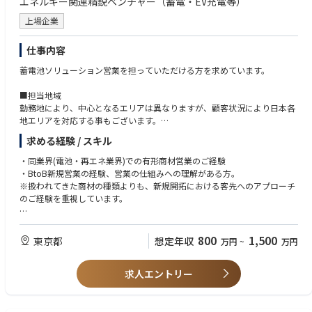
エネルギー関連精鋭ベンチャー（蓄電・EV充電等）
- 自ら課題を見つけ、主体的に行動できる方
上場企業
- 高いコミュニケーション力（書面・口頭）を持つ方
- 経験のない分野でも自発的にキャッチアップすることができる方
仕事内容
蓄電池ソリューション営業を担っていただける方を求めています。
■担当地域
勤務地により、中心となるエリアは異なりますが、顧客状況により日本各
地エリアを対応する事もございます。
求める経験 / スキル
■業務内容
弊社蓄電池関連製品のコンサルティング営業
・同業界(電池・再エネ業界)での有形商材営業のご経験
顧客は、電力会社、再生可能エネルギー事業者、大手製造業、物流会社、
・BtoB新規営業の経験、営業の仕組みへの理解がある方。
自治体、商業施設等
※扱われてきた商材の種類よりも、新規開拓における客先へのアプローチ
※BtoCはありません
のご経験を重視しています。
■所属する営業部について
【歓迎】
弊社の蓄電池製品の販売戦略に基づき、コンサルティング営業を展開し、
- 顧客ニーズを引き出すヒアリングからソリューションの提案、クロージ
800
1,500
東京都
想定年収
万円
~
万円
新規顧客の開拓、既存顧客との取引強化を通じて蓄電池事業の事業拡大を
ングまでを一気通貫で担った実績
図ります。
- プロアクティブに営業活動を行える知識と経験
※レポートライン：エリアマネージャー及び営業部長
求人エントリー
- 役員や上級管理職へのプレゼンテーション実施とリレーション構築の経
験
- 中期的な顧客リレーションの深化へ関わった経験
- 他のチームやメンバーとの連携・協力による調整力