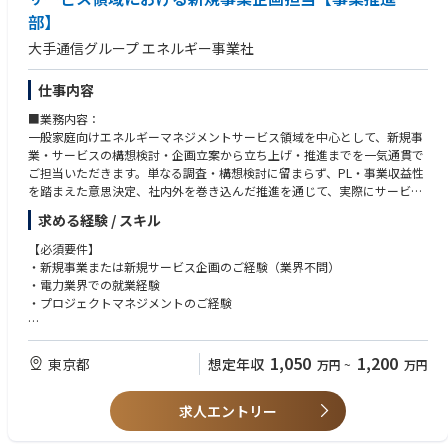
て」、利用している新電力第1位を獲得しています。（https://www.kddi-
部】
el.com/news/20251215）
大手通信グループ エネルギー事業社
本ポジションは、外部パートナーとの連携を通じて業界№１サービスの事
業成長を牽引する役割を担っていただきます。
仕事内容
■業務内容：
一般家庭向けエネルギーマネジメントサービス領域を中心として、新規事
業・サービスの構想検討・企画立案から立ち上げ・推進までを一気通貫で
ご担当いただきます。単なる調査・構想検討に留まらず、PL・事業収益性
を踏まえた意思決定、社内外を巻き込んだ推進を通じて、実際にサービス
として世に出すフェーズまで関与いただくポジションです。
求める経験 / スキル
（詳細）
【必須要件】
・新規事業／新サービスの企画立案（事業仮説構築、ビジネスモデル検
・新規事業または新規サービス企画のご経験（業界不問）
討）
・電力業界での就業経験
・PL試算・事業性評価（Excel等を用いた収支シミュレーション）
・プロジェクトマネジメントのご経験
・プロジェクト計画策定、進行管理、課題整理
・社内関係部署（マーケ、制度、システム等）との調整・合意形成
【歓迎要件】
・社外パートナー（メーカー、事業者等）とのアライアンス検討・折衝
・エネルギー業界に関する知識・ご経験（特に、蓄電池／EV／エネルギー
1,050
1,200
東京都
想定年収
万円
~
万円
・AIツール等を活用した、リサーチ・資料作成・アウトプットの効率化
マネジメント／需給調整市場）
・（将来的には）エネルギーと親和性のある周辺業界（リフォーム・リノ
・生成AI等のAIツールを活用した、業務効率化・アウトプット改善のご経
ベ等）を含む新領域の検討
求人エントリー
験
※エネルギー分野の専門知識は、業務を通じてキャッチアップいただく前
・リフォーム、リノベーション、不動産、住宅設備などの業界知見
提です。
・アライアンスや外部パートナーとの協業経験