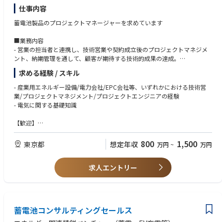
• EV・太陽光・蓄電池連携
・ビジネスを英語で進める能力
仕事内容
• パーソナライズされた顧客体験
蓄電池製品のプロジェクトマネージャーを求めています
Glamoスマートホームアプリ
• スマートホームダッシュボード
■業務内容
• デバイス制御・自動化
- 営業の担当者と連携し、技術営業や契約成立後のプロジェクトマネジメ
• HEMS・ホームエネルギー管理
ント、納期管理を通して、顧客が期待する技術的成果の達成。
• スマートセキュリティ
- 外注企業のマネジメント（EPC会社やパートナー会社との連携、スケジ
求める経験 / スキル
• Voice AI／Local AI Hub連携
ュール管理）
• AIホームアシスタント
- 顧客からの相談案件やトラブルシューティングを基に、技術サービスの
- 産業用エネルギー設備/電力会社/EPC会社等、いずれかにおける技術営
向上に資する企画提案及び実行
業/プロジェクトマネジメント/プロジェクトエンジニアの経験
- 顧客や市場から得られる情報を社内の関連チームへフィードバック
- 電気に関する基礎知識
【歓迎】
- PMPの資格をお持ちの方
- EPC企業又はサブコン企業との折衝経験
800
1,500
東京都
想定年収
万円
~
万円
- 産業用蓄電池や産業用太陽光発電システムのシステム検討、施工管理の
経験
求人エントリー
- 電気工事士・電気主任技術者等の資格
- 英語（ビジネスレベル）
【求める人物像】
- 新しいチャレンジや難しい課題に対し、前向きに取り組み行動できる方
蓄電池コンサルティングセールス
- 社内外における調整を得意とする方
- 常に変わっていく状況を楽しみ、変化に柔軟に対応していける方