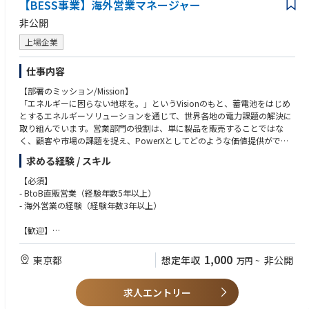
外部のアドバイザーとしてではなく、自社事業を強化・拡張するための手
【BESS事業】海外営業マネージャー
・財務モデリングや企業価値評価に関する深い専門知識
段としてM&Aを企画・実行し、買収後の事業統合（PMI）まで、事業成長
・（将来的にお願いする可能性を見据えて）事業会社での新規事業開発や
非公開
の圧倒的な手触り感を得ることができます。
アライアンス構築のご経験
上場企業
◆ 社会インフラを創るダイナミズムとスピード感：
【求める人物像】
累計調達額611億円の安定した事業基盤を持ちながら、組織は40名の少数
・「買収して終わり」ではなく、泥臭い事業統合やPMIのプロセスをも成
仕事内容
精鋭。意思決定スピードが極めて速く、決まった型のない中で、ダイナミ
長の機会と捉え、当事者意識を持って取り組める方
ックに事業領域を拡張していく面白さがあります。
【部署のミッション/Mission】
・リソースや体制が整っていない状況を楽しみ、変化する環境に柔軟に対
「エネルギーに困らない地球を。」というVisionのもと、蓄電池をはじめ
応できる方
とするエネルギーソリューションを通じて、世界各地の電力課題の解決に
・複雑な課題を構造的に分解し、本質的な論点を見極め、解決に向けた仮
取り組んでいます。営業部門の役割は、単に製品を販売することではな
説を立てて行動をデザインできる方
く、顧客や市場の課題を捉え、PowerXとしてどのような価値提供ができ
るかを形にしていくことです。
求める経験 / スキル
海外営業においては、日本でつくってきた事業の土台をもとに、各国の市
【必須】
場特性に合わせて新たな販路や案件を切り拓き、将来的な事業拡大の起点
- BtoB直販営業（経験年数5年以上）
をつくることを期待しています。
- 海外営業の経験（経験年数3年以上）
【業務内容/Responsibilities】
【歓迎】
海外市場における蓄電池システムおよび関連ソリューションの営業・事業
- 大型電気製品又は電気技術に関する経験
開発を担当いただきます。
- 単線結線図、展開接続図等の電気関連図面の理解
1,000
東京都
想定年収
非公開
万円
~
- 顧客ニーズを引き出すヒアリングからソリューションの提案、クロージ
- 海外市場における顧客候補やパートナー企業の開拓
ングまでを一気通貫で担った実績
- 各国・各地域の市場動向、制度、競合状況のリサーチと販売戦略への反
求人エントリー
- プロアクティブに営業活動を行える知識と経験
映
- 役員や上級管理職へのプレゼンテーション実施とリレーション構築の経