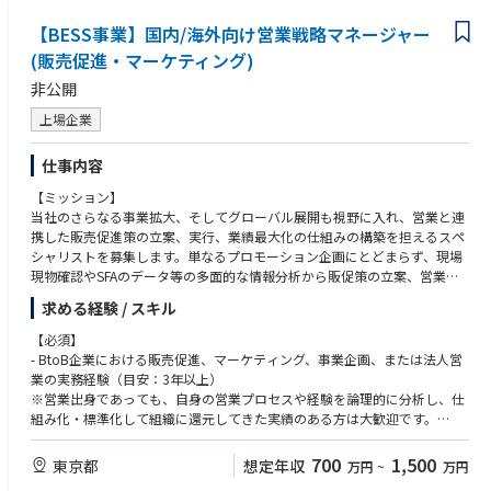
- 電気・電子部品業界経験
【BESS事業】国内/海外向け営業戦略マネージャー
- 電力業界に関する知識・経験
(販売促進・マーケティング)
- ソフトウェア又はITサービス業界での営業経験
- 蓄電池に関する技術知識
非公開
【求める人物像】
上場企業
・新しいチャレンジや難しい課題に対し、前向きに取り組み行動できる方
・社内外における調整を得意とする方
仕事内容
・常に変わっていく状況を楽しみ、変化に柔軟に対応していける方
・自ら課題を見つけ、主体的に行動できる方
【ミッション】
・高いコミュニケーション力（書面・口頭）を持つ方
当社のさらなる事業拡大、そしてグローバル展開も視野に入れ、営業と連
・経験のない分野でも自発的にキャッチアップすることができる方
携した販売促進策の立案、実行、業績最大化の仕組みの構築を担えるスペ
シャリストを募集します。単なるプロモーション企画にとどまらず、現場
現物確認やSFAのデータ等の多面的な情報分析から販促策の立案、営業の
パフォーマンスを最大化する仕組化を推進できる方、そして海外展開の戦
求める経験 / スキル
略立案まで幅広い課題に取り組める方を募集したいと思います。
【必須】
【業務内容】
- BtoB企業における販売促進、マーケティング、事業企画、または法人営
- データドリブンな戦略立案と実行
業の実務経験（目安：3年以上）
- 市場データ、顧客データ、SFA営業活動データの分析から販売促進策の立
※営業出身であっても、自身の営業プロセスや経験を論理的に分析し、仕
案、実行
組み化・標準化して組織に還元してきた実績のある方は大歓迎です。
- ROI（投資対効果）を意識した施策の企画・実行
- 定量データに基づいた仮説構築、施策実行、効果検証の経験
- 営業力強化の仕組化
700
1,500
東京都
想定年収
万円
~
万円
- 営業力を最大化するための育成計画、ツール企画、仕組みの企画
【歓迎】