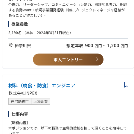
■配属先
企画力、リーダーシップ、コミュニケーション能力、論理的思考力、挑戦
ＧＸカンパニー 基盤技術部 次世代技術研究所
する姿勢Want：新規事業開発経験（特にプロジェクトマネージャ経験が
次世代技術研究所：社員46名、準社員2名、派遣社員12名、男女比8:2、2
あることが望ましい）
0代が多く若い職場
従業員数
求める専門性発電電力シミュレーション、電力市場に関する基礎知識、系
■キャリアパス例
統連系技術、パワコンの構造理解、接着・粘着技術、構造計算、強度計算
3,190名
（単体：2024年3月31日現在）
当面は本職場で専門性を発揮･伸長いただく。その後、本人意向に合わ
（必ずしも全てを持ち合わせていなくてもよい）
せ、当該部門にてマネジメント経験を積むか、事業部門（蓄電池や太陽光
900
1,200
神奈川県
想定年収
万円
~
万円
の技術企画や技術営業など）、スタッフ部門（データアナリストなど）な
どの異動が考えられる。
求人エントリー
材料（腐食・防食）エンジニア
株式会社INPEX
在宅勤務可
上場企業
仕事内容
【職務内容】
本ポジションでは、以下の職務で主導的役割を担って頂くことを期待して
います。