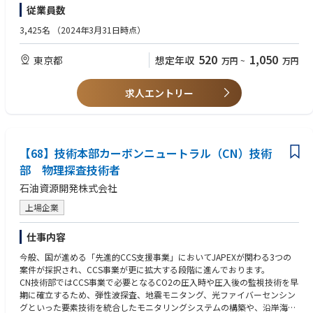
従業員数
を進め、効率化により運営基盤を強化することで、住宅向け設備サービス
■ かつ、以下の志向・経験をお持ちの方
拡大を支える体制構築を目指すプロジェクト。
・分析やモデル開発にとどまらず、業務への適用・活用に関心がある
3,425名
（2024年3月31日時点）
・PoCに留まらず、実務への展開や価値創出まで関わりたい
・電源運用高度化
・技術だけでなく、ビジネス課題の解決に興味がある
520
1,050
東京都
想定年収
万円
~
万円
各種データ活用による需要予測等の精緻化に加え、調達にかかるコストと
リスクのバランスを追求した最適な電源調達ポートフォリオを構築するこ
２．歓迎要件
とで、収益機会を追求することを目指すプロジェクト。
経験：
求人エントリー
・コンサルティングファームや事業会社において、データ／AI活用プロジ
・分析業務AIエージェント化
ェクトの推進やステークホルダー調整を担った経験
分析業務をAIエージェントに担わせることで人とAIの協働を進めることに
・知識・技能：
加え、人が課題設定・意思決定などの高付加価値業務に注力できる体制を
・電力業界におけるビジネス知見
実現することで、“人とAIが協働して分析価値を再現可能に生み出す組
【68】技術本部カーボンニュートラル（CN）技術
・電力運用にかかる知見
織”への進化を目指すプロジェクト。
・電力業界における金融工学に関する知見
部 物理探査技術者
・マーケティング分析などto C領域での知見
石油資源開発株式会社
■職責
1. AI・データ活用による事業価値創出
上場企業
- AI・データ活用を通じて、売上向上やコスト削減、業務効率化などの事業
課題解決に取り組んでいただきます。
仕事内容
- 技術そのものだけでなく、事業成果につながる活用方法を検討・推進し
ていただきます。
今般、国が進める「先進的CCS支援事業」においてJAPEXが関わる3つの
案件が採択され、CCS事業が更に拡大する段階に進んでおります。
2. 業務で活用されるAIソリューションの実現
CN技術部ではCCS事業で必要となるCO2の圧入時や圧入後の監視技術を早
- 機械学習や生成AIなどの技術を組み合わせながら、実際の業務で活用で
期に確立するため、弾性波探査、地震モニタング、光ファイバーセンシン
きるソリューションの構築に携わっていただきます。
グといった要素技術を統合したモニタリングシステムの構築や、沿岸海域