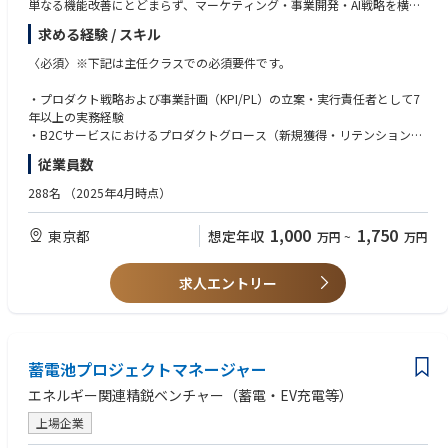
単なる機能改善にとどまらず、マーケティング・事業開発・AI戦略を横断
し、新規獲得から収益最大化までを一貫してリードしてください。
求める経験 / スキル
＜本ポジションの魅力＞
〈必須〉※下記は主任クラスでの必須要件です。
LooopでんきとGlamoの顧客基盤を武器に、プロダクト・マーケティン
グ・AIを統合した次世代プラットフォームを大きな裁量で主導できます。
・プロダクト戦略および事業計画（KPI/PL）の立案・実行責任者として7
既存事業のグロースと新規事業の立上げを同時に推進し、経営層と共にプ
年以上の実務経験
ロダクト組織そのものを創り上げる、圧倒的な手触り感のある環境です。
・B2Cサービスにおけるプロダクトグロース（新規獲得・リテンション・
Churn改善）の実務経験
従業員数
・プロダクト戦略とAI変革
・定性・定量分析を通じた課題発見と、仮説検証に基づくプロダクト改善
中長期ビジョンと統合ロードマップの策定。生成AI・Conversational UIを
の遂行経験
288名
（2025年4月時点）
活用した顧客体験の再設計。
・プロダクトビジョンを言語化し、組織を横断して合意形成・推進したリ
・ライフサイクル・グロース戦略
ーダーシップ経験
1,000
1,750
東京都
想定年収
万円
~
万円
新規獲得、オンボーディング、Churn低減、LTV向上に向けたデータドリブ
・日本語による業務遂行能力
ンな施策立案とKPI管理。
・プロダクト推進とリーダーシップ
〈歓迎〉
求人エントリー
エンジニア・UXチームと連携した優先順位付けとデリバリー責任。クロス
ファンクショナルな組織の意思決定推進。
・事業成長の実績：LTV、Churn Rate、P&L改善を通じた具体的な成功経
験
◇主な担当業務
・AI・プラットフォーム戦略：生成AI活用やプラットフォーム（Marketpla
Looopでんきアプリ
蓄電池プロジェクトマネージャー
ce）ビジネスの立上げ経験
• 電気使用量・料金の可視化
・領域ドメイン知識：スマートホーム、IoT、エネルギー関連事業への理
エネルギー関連精鋭ベンチャー（蓄電・EV充電等）
• 料金予測・省エネ提案
解
• 契約・請求・通知・サポート
・組織・チームビルディング：多国籍チームのマネジメント経験、PM組
上場企業
• AIエネルギーコーチ
織の構築経験