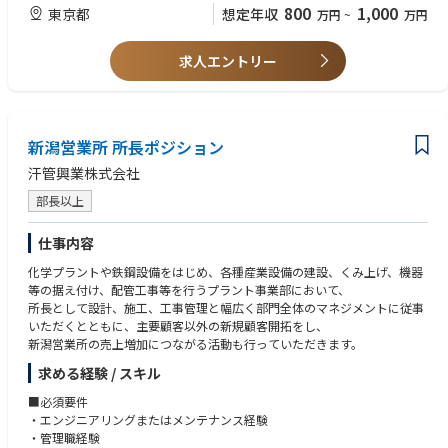
・メンバーの育成・指導経験（役職不問）
800
1,000
東京都
想定年収
万円
~
万円
■石油関連の税制や補助金に関する省庁への提言
燃料の安定供給とカーボンニュートラル燃料の開発・実装に向けた活動の
求人エントリー
両立を推進するための、会員各社の意見を取りまとめ、省庁への現状の説
明や必要な要請（補助金・税制改正等）。
■統計データを活用した課題認知・情報提供
会員各社の生産・販売・在庫等から作成した統計データを用いた業界の現
新潟営業所 所長ポジション
状把握や課題認知、情報提供、HP上での情報公開・発信。
汗管興業株式会社
※委員会とは…会員各社の課長～部長クラスの専門家が出席し、業界内の
部長以上
それぞれの所掌領域に係るテーマに関して課題提起や改善策について意見
交換し、業界全体の方針などを決定する場です。
仕事内容
＜活動内容例＞
化学プラントや鉄鋼設備をはじめ、各種産業設備の建設、くみ上げ、機器
カーボンニュートラル燃料というテーマにおいては、SAF（持続可能な航
等の据え付け、配管工事等を行うプラント事業部において、
空燃料）の推進に向け、会員各社の意見をとりまとめ経済産業省に対して
所長として設計、施工、工事管理と幅広く部門全体のマネジメントに従事
現状の説明や要請を行い、政府の支援制度が措置されました。補助金や税
いただくとともに、主要顧客以外の新規顧客開拓をし、
額控除といった経済的なメリットが非常に大きく、今後の石油業界におけ
新潟営業所の売上増加につながる活動も行っていただきます。
るカーボンニュートラル推進に向け大きな一歩となりました。
求める経験 / スキル
■必須要件
・エンジニアリングまたはメンテナンス経験
・管理職経験