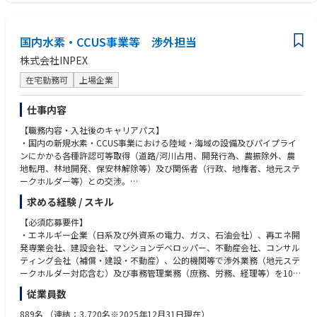
上長は自らの目標として、知見を惜しみなく共有し、判断と権限を積極
的に委ねることを掲げています。丸投げでも過干渉でもない距離感で、早
い段階から任される環境です。
国内水素・CCUS事業等 渉外担当
---------------
株式会社INPEX
【選考フロー】
在宅勤務可
上場企業
※選考フローは変更となる場合があります。
書類選考
仕事内容
▼
■面接(1回～3回）
【職務内容・入社後のキャリアパス】
実施形式：対面 もしくは オンライン
・国内の新規水素・CCUS事業における陸域・海域の設備及びパイプライ
実施時間：60分
ンにかかる各種許認可等取得（道路/河川占用、開発行為、農振除外、農
▼
地転用、林地開発、保安林解除等）及び関係者（行政、地権者、地元ステ
■オファー面談
ークホルダー等）との交渉。
実施形式：対面 もしくは オンライン
・現場事務所における総務業務（渉外、庶務、労務、経理、等 現場事務所
求める経験 / スキル
実施時間：30分
に関わるの広範囲の事務業務等）。
▼
・入社後数年間は首都圏CCSプロジェクトに関する渉外業務、現場事務所
【必須応募要件】
＜内定＞
における総務業務をご担当いただきます（千葉勤務）。その後は、ご本人
・エネルギー企業（日系及び外資系の電力、ガス、石油会社）、再エネ開
の希望・能力発揮・適性を見極めた上で、総務部門のマネジメントポジシ
発専業会社、建設会社、マンションデベロッパー、不動産会社、コンサル
ョンでのご活躍あるいは別部門への異動の機会があります。
ティング会社（補償・建設・不動産）、公的機関等で渉外業務（地元ステ
ークホルダー対応含む）及び事務管理業務（庶務、労務、経理等）を10年
【部署紹介（部門の業務概要等）】
以上、かつ、複数人を取り纏めるリーダー経験2年以上。
従業員数
先進的CCS事業の渉外業務（用地交渉、ステークスホルダー対応等）、許
・国内における各プロジェクトの拠点や各事業所への転勤ができること。
認可取得手続き（管理者協議等）及び総務業務（庶務、労務、経理等、現
889名
（連結：3,720名※2025年12月31日現在）