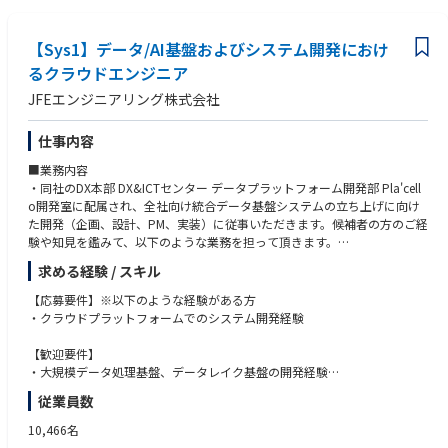
※一人当たり2～3案件を担当していただくイメージです。
【Sys1】データ/AI基盤およびシステム開発におけ
■サービス情報：
・auでんき（https://www.au.com/energy/）
るクラウドエンジニア
・じたく発電所サービス（https://www.au.com/energy/denki/pvstorage
JFEエンジニアリング株式会社
cell/）
・スマート節電（https://www.au.com/energy/denki/option/ssp/）
仕事内容
■業務内容
■組織構成：
・同社のDX本部 DX&ICTセンター データプラットフォーム開発部 Pla'cell
部署名：事業推進部
o開発室に配属され、全社向け統合データ基盤システムの立ち上げに向け
人数：8名（部長含む、派遣社員を除く）
た開発（企画、設計、PM、実装）に従事いただきます。候補者の方のご経
中途入社比率：8名のうち中途4名
験や知見を鑑みて、以下のような業務を担って頂きます。
年齢構成： 30代：5名、20代：3名
【職務詳細】
棲み分け：新規事業／サービスごとに担当を棲み分け
求める経験 / スキル
①システム設計・開発
・クラウドプラットフォーム（AWS/Azure）におけるサーバレスアーキテ
【応募要件】※以下のような経験がある方
■オンボーディング体制：
クチャシステム設計
・クラウドプラットフォームでのシステム開発経験
入社時オリエンテーションを実施し、その後、部門配属の上、日々の業務
・システム開発におけるソフトウェア設計および実装
サポートはOJTをメインに実施します。また、定期的な1on1も実施し、業
・要件定義から設計、実装までの一連の開発業務
【歓迎要件】
務サポートをさせて頂きます。
・大規模データ処理基盤、データレイク基盤の開発経験
②データ基盤構築とガバナンス設計
・ユーザーとの対話による要件定義経験
■社内研修制度（例）：
従業員数
・最適なデータ基盤サービスの選定・評価
・バックエンドAPI開発経験
・コアスキル研修、でんき勉強会、定期的な社内勉強会など（過去の勉強
・社内システムのデータ統合に向けた設計・実装
・フロントエンドSPA開発経験
会動画の視聴も可能）
10,466名
・データ統合のための内製開発
・アプリケーションの認証認可設計経験