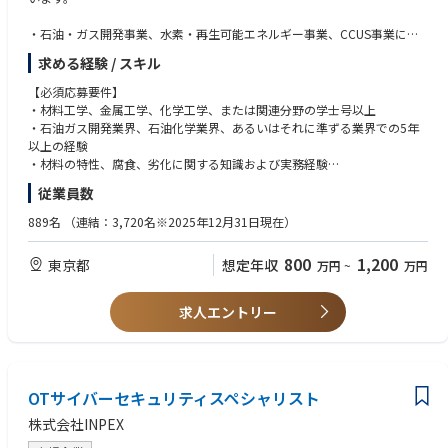
・石油・ガス開発事業、水素・再生可能エネルギー事業、CCUS事業に関
連する金属材料・塗装材料の選定、評価、設計
求める経験 / スキル
・材料の腐食・劣化メカニズムの分析および寿命予測
・新素材の研究・開発および技術導入の検討
【必須応募要件】
・当社が関与するプロジェクト技術レビューへの参画、技術的課題に対す
・材料工学、金属工学、化学工学、または関連分野の学士号以上
るソリューション/助言提供
・石油ガス開発業界、石油化学業界、あるいはそれに準ずる業界での5年
・社内外の関係者との調整、プロジェクト管理業務
以上の経験
・社内あるいは業界技術規格・基準・ガイドライン作成への関与
・材料の特性、腐食、劣化に関する知識および実務経験
・最新の業界動向、技術トレンドの把握、社内共有
・日本語および英語でのコミュニケーション能力
従業員数
・関連業界団体、学会などへの参画
・材料関連主要国内外規格・基準に関する知見（規格策定プロセスに参画
したことがあれば尚良）
889名
（連結：3,720名※2025年12月31日現在）
・良好なコミュニケーションスキルとチームでの協力能力
・安全性への高い意識とコンプライアンスの遵守
800
1,200
東京都
想定年収
万円
~
万円
・技術のトレンドに対する興味と学習意欲
【英語力】
求人エントリー
・海外エンジニアリング会社、設備会社とのビジネスコミュニケーショ
ン、報告書・発注仕様書・契約書等のやりとりに必要な英語力があること
が望ましい。
OTサイバーセキュリティスペシャリスト
【望ましい経験等】
・Professional Engineer
株式会社INPEX
・工学博士、技術士