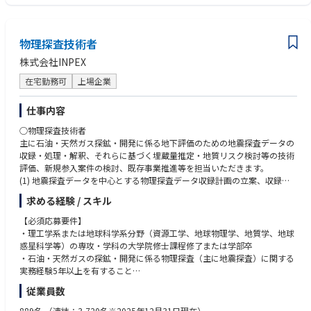
〈組織連携・啓発〉：社内外の多様なステークホルダーと連携し、セキュ
伴うセキュリティ検討・実装に係る経験 ・NIST CSFやIEC 62443等の国際
リティ対策の推進および社員向け啓発活動を実施する。
標準に基づくアセスメントの実務経験 ・社内外を含め、組織横断的な業務
プロセス整備・改善に係る実務経験
【応募者へのメッセージ】
物理探査技術者
当社は『INPEX Vision 2035「責任あるエネルギー・トランジション」の実
ー資格ー
株式会社INPEX
現』を掲げ、石油・天然ガス／LNGの安定供給を継続しつつ、CCS・水
・情報セキュリティに関する公的資格（情報処理安全確保支援士、CISS
素・再生可能エネルギー等を通じた2050年ネットゼロカーボン社会の実現
P、CISA、CISM、GICSP等）もしくは同等の知識 ・ITネットワーク、ITア
在宅勤務可
上場企業
に積極的に貢献しています。 この実現に向けて、当社は情報セキュリティ
プリケーション、制御システム等に関する公的資格もしくは知識
を確保した上で、オフィス業務から操業現場まであらゆる分野でデジタ
仕事内容
ル・AIをフル活用し、生産性を高める「デジタル技術の徹底活用」を進め
【英語力】
ています。こうしたDXの加速とエネルギー・トランジションを安全に支え
○物理探査技術者
英語でのビジネスコミュニケーション、英文による契約書等の資料のレビ
るためには、ITとOT（操業・生産）の双方を見据えた強固なサイバーセキ
主に石油・天然ガス探鉱・開発に係る地下評価のための地震探査データの
ュー・作成の経験を有するレベル。
ュリティが不可欠です。本ポジションでは、ITまたはOTのいずれかのセキ
収録・処理・解釈、それらに基づく埋蔵量推定・地質リスク検討等の技術
ュリティ実務経験を軸に、国内外の石油・天然ガス事業及びネットゼロカ
評価、新規参入案件の検討、既存事業推進等を担当いただきます。
ーボン関連事業を守り、当社グループの変革を共に推進できる方を募集し
(1) 地震探査データを中心とする物理探査データ収録計画の立案、収録仕
ます。
様の検討、請負業者との調整および現場品質管理
求める経験 / スキル
(2) 取得された物理探査データの処理計画の立案、処理仕様の検討、請負
【部署紹介】
業者との調整および処理データの品質管理
【必須応募要件】
ー業務概要ー
(3) 処理された物理探査データに基づく地下構造、断層の解釈、深度変換
・理工学系または地球科学系分野（資源工学、地球物理学、地質学、地球
デジタル戦略推進ユニットは、国内外のINPEXグループ会社全体のITに係
および不確実性評価
惑星科学等）の専攻・学科の大学院修士課程修了または学部卒
る方針の策定や、ITガバナンス・企画検討、各領域に渡るインフラ・アプ
(4) AVO評価、インバージョン等などの定量的地震探査解析による貯留層
・石油・天然ガスの探鉱・開発に係る物理探査（主に地震探査）に関する
リケーションの導入・運用、サイバーセキュリティ、情報管理を担ってい
分布、性状等の予測および不確実性評価
実務経験5年以上を有すること
ます。当ユニットが扱う領域は、大きく「業務系」と「技術系」に分かれ
(5) 探鉱プロジェクトにおける有望プロスペクトの抽出、埋蔵量評価支
・2D/3D地震探査データによる地下構造解釈、断層解釈、深度変換、不確
従業員数
ます。
援、地質リスク評価および試掘位置検討に係る技術評価
実性評価に関する経験を有すること
・業務系（IT領域）：会計・人事・調達などの基幹システムや、社内コミ
(6) 開発プロジェクトにおける生産井位置の検討、4D地震探査等の貯留層
・地震探査データの収録・処理・解釈の流れ、および収録・処理品質管理
889名
（連結：3,720名※2025年12月31日現在）