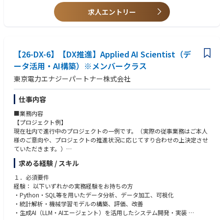
- グローバル販促戦略の企画、立案
- ビジネスレベルの英語力または現地法人とのビジネス折衝経験
求人エントリー
- SFA/CRM（Salesforceなど）ツールの運用・データ分析経験
- テクノロジーや製造業・メーカー領域における知見、学ぶ姿勢
- 本質的課題解決力:「なぜ？」を繰り返し、表面的な事象に惑わされず、
根本的な課題（真因）を考えられる方
【26-DX-6】【DX推進】Applied AI Scientist（デ
【求める人物像】
ータ活用・AI構築）※メンバークラス
- 事象の本質を見抜く力がある方
- 現場現物確認とデータの両面の分析からの論理的思考力がある方
東京電力エナジーパートナー株式会社
- 目標達成への意識が高い方
仕事内容
■業務内容
【プロジェクト例】
現在社内で進行中のプロジェクトの一例です。（実際の従事業務はご本人
様のご意向や、プロジェクトの推進状況に応じてすり合わせの上決定させ
ていただきます。）
求める経験 / スキル
・ 法人営業変革
データ入力などの定型業務を最適化し、顧客価値に直結する提案活動の時
１．必須要件
間を創出することに加え、AIを活用し営業の多能工化を推進することで提
経験： 以下いずれかの実務経験をお持ちの方
案品質を向上させ、“選ばれ続ける営業”への転換を目指すプロジェクト
・Python・SQL等を用いたデータ分析、データ加工、可視化
・統計解析・機械学習モデルの構築、評価、改善
・住宅向け設備サービス競争力強化
・生成AI（LLM・AIエージェント）を活用したシステム開発・実装
受付・問い合わせ対応などのオペレーション業務へのAIエージェント活用