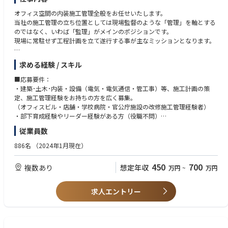
オフィス空間の内装施工管理全般をお任せいたします。
当社の施工管理の立ち位置としては現場監督のような「管理」を軸とする
のではなく、いわば「監理」がメインのポジションです。
現場に常駐せず工程計画を立て遂行する事が主なミッションとなります。
■職務概要：
求める経験 / スキル
顧客の経営課題に対して、新しい働き方提案やオフィス空間構築、運用ま
でサポートしています。オフィス全体のリニューアルや新築移転など、内
■応募要件：
装や造作家具、電気・通信設備、移転サービスなどをワンストップで対応
・建築･土木･内装・設備（電気・電気通信・管工事）等、施工計画の策
していくお仕事です。営業・設計と共に案件を担当。現場管理業務だけで
定、施工管理経験をお持ちの方を広く募集。
なく、スキルを高めてコンストラクションマネージメント業務まで幅広く
（オフィスビル・店舗・学校病院・官公庁施設の改修施工管理経験者）
対応していきます。施工管理職として幅広く自身の成長にも繋がります。
・部下育成経験やリーダー経験がある方（役職不問）
【変更の範囲：会社の定める業務】
従業員数
■歓迎要件：
■詳細：
・1級、2級建築施工管理技士
886名
（2024年1月現在）
・官公庁や民間のオフィス移転やリニューアルに伴う新オフィス工事全般
・1級、2級建築士
の提案･管理:内装･設備の仕様提案
・1級、2級電気施工管理技士
450
700
複数あり
想定年収
万円
~
万円
・施工計画及びコスト管理
・1級、2級電気通信施工管理技士等 資格取得者
・現場管理業務（品質管理・安全管理等）等
・PM／CM経験者
◎平均的に一人当り4～5件程度の案件を担当。
求人エントリー
◎案件の規模は1週間～1年程度のものまで様々。
【研修】入社後は社内研修有。社史や大切にしている考え方について学ん
で頂きその後はOJT。先輩に同行し、一連の仕事の流れを習得。施工管理