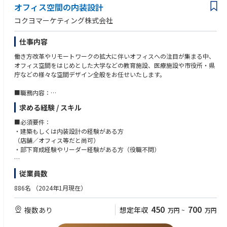
職のスキルマップ等運用しており育成面でも充実。資格取得支援有。
オフィス空間の内装設計
コクヨマーケティング株式会社
■職務の魅力：
「働く空間環境が変われば仕事が変わり、会社が変わる」。当社が作り上
仕事内容
げるオフィス空間は、ただのオフィスではありません。 顧客である各企業
の経営方針や将来像に基づき、こんな風に仕事をしてほしい、そのために
働き方改革やリモートワークの拡大に伴いオフィスへの注目が集まる中、
は、どんな風に仕事をする必要があるか、機能するオフィス空間のあり方
オフィス空間をはじめとした大学などの教育施設、医療施設や市役所・県
はどうあるべきか等考えて提案しています。自身の構築したオフィスが機
庁などの様々な空間デザイン全般をお任せいたします。
能し、インパクトを与えられることが魅力です。
■職務内容：
◆社員インタビュー：https://www.kokuyo-marketing.co.jp/about/recrui
営業と同行しヒアリング→レイアウト･内装デザイン提案書作成→プレゼ
t/construction/
求める経験 / スキル
ン→納品までを一貫して担当いたします。
提案時には図面や3Dパース/提案書等作成し、作図は外部と協業し複数案
■必須要件：
件を掛け持ちます。
・建築もしくは内装設計の経験がある方
入社後はOJT研修を実施し、先輩の案件同行なども行います。その後徐々
（店舗／オフィス等だと尚可）
に案件を担当していただく予定です。
・部下育成経験やリーダー経験がある方（役職不問）
【変更の範囲：会社の定める業務】
■歓迎条件：
従業員数
■特徴：
一級建築士、二級建築士の資格をお持ちの方
・顧客の働き方･社風等に配慮したプランニング実施/営業等様々な部署と
886名
（2024年1月現在）
連携する行動力とスピード感が強みです。
◆過去入社活躍者事例：家具メーカーでの設計経験者、設計事務所設計補
・直近はデザインコンペで高い勝率をおさめるなど引合いが増加しており
助(建築士2級有資格者)
450
700
複数あり
想定年収
万円
~
万円
ます。