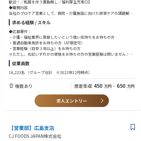
歓迎！／転居を伴う異動無し／福利厚生充実◎】
◆職務内容
■ビジネスおよび財務管理（10%）
当社のプロケア営業として、病院・介護施設に向けた排泄ケアの課題解決
KPI に対するテリトリー目標達成度を監視し、必要に応じて是正措置を取
の提案をお任せいたします。当社の介護商品の導入を実現し「ライフリ
り、割当予算を管理し、本社提出書類および出張経費（T&E）精算を適時
求める経験 / スキル
ー」シェアを拡大することにより日本の介護品質の向上を目指します。
かつ正確に行う。
◆応募要件：
◆職務詳細
・介護・福祉業界に貢献したいという強い気持ちをお持ちの方
■その他（10%）
担当エリアの病院・介護施設を訪問し、介護用紙おむつ等の介護用品を通
・普通自動車免許をお持ちの方（AT限定可）
トレードショー、ペットトレーニングデー、地域・全国会議、顧客会議な
じた排泄ケアの提案や相談対応等を行い、入所者やその家族、施設スタッ
・営業経験（目安３年以上）をお持ちの方
どに Hills の代表として出席し、業界トレンドや競合活動に関する知識を適
フ、経営者のすべての方に満足を提供するため、下記業務を行います。
※ただし、右記いずれかの資格をお持ちの方の営業経験は問いません：看
切な場を通じて本社と共有する。
護師、准看護師、介護福祉士、理学療法士、作業療法士、ホームヘルパー
従業員数
・排泄ケアに関する問題点や商品ニーズのヒアリングと課題解決の提案
2級以上、介護職員初任者研修修了
・ライフリー製品の正しい使用方法の案内
※MR等、医療業界での営業経験がある方は歓迎します。
16,223名
（グループ合計 ※2023年12月時点）
・施設や利用者に応じた商品や排泄ケア方法の検討／提案
・病院や施設内での勉強会の実施
◆求める人材像：下記に共感いただける方は歓迎します。
450
650
複数あり
想定年収
万円
~
万円
・大人用紙おむつ「ライフリー」をはじめとする介護用商品の導入提案、
・コミュニケーション能力に長け、顧客や取引先との良好な関係構築がで
販売促進等（商品取り扱い説明で実際に成人用おむつの交換を実演いただ
きる方
くこともございます）
・営業活動において、顧客から抽出した課題を解決するために、自ら考え
求人エントリー
・販売代理店との関係構築、営業支援
行動に移せる主体性と行動力がある方
・介護・福祉業界への高い関心があり、高齢者のQOL（生活の質）向上の
営業手法は既存のお客様への活動が中心となりますが、新規販路開拓も実
ためにホスピタリティをもって活動できる方
施いただきます。
・高い目標にも果敢に挑み続けたり、スキルアップのために継続的に勉強
週1回エリア内ミーティング、月1回全国リモート会議を実施。自宅を拠点
【営業部】広島支店
したりする向上心がある方
とした直行直帰スタイルです。※営業車貸与
CJ FOODS JAPAN株式会社
その他、貸与スマートフォンを活用して上司や支店メンバーとタイムリー