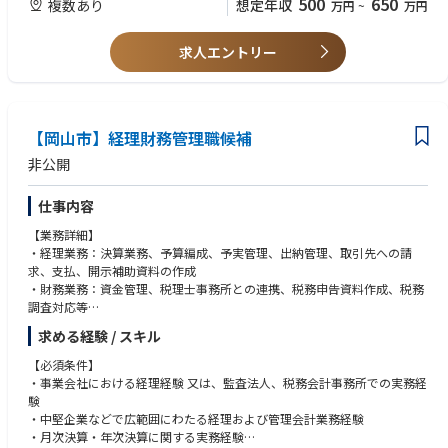
500
650
複数あり
想定年収
万円
~
万円
求人エントリー
【岡山市】経理財務管理職候補
非公開
仕事内容
【業務詳細】
・経理業務：決算業務、予算編成、予実管理、出納管理、取引先への請
求、支払、開示補助資料の作成
・財務業務：資金管理、税理士事務所との連携、税務申告資料作成、税務
調査対応等
・その他：親会社（上場会社）への報告、監査対応、経理プロセスの効率
求める経験 / スキル
化および内部統制の強化支援、業務フローのデジタル化など
・マネジント業務：メンバーの育成、部門間連携の推進
【必須条件】
・事業会社における経理経験 又は、監査法人、税務会計事務所での実務経
験
・中堅企業などで広範囲にわたる経理および管理会計業務経験
・月次決算・年次決算に関する実務経験