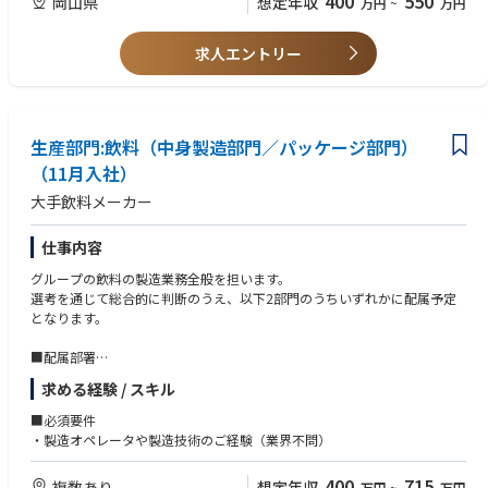
400
550
岡山県
想定年収
万円
~
万円
求人エントリー
生産部門:飲料（中身製造部門／パッケージ部門）
（11月入社）
大手飲料メーカー
仕事内容
グループの飲料の製造業務全般を担います。
選考を通じて総合的に判断のうえ、以下2部門のうちいずれかに配属予定
となります。
■配属部署
①中身製造：中味の製造工程における設備の運転管理 等
求める経験 / スキル
②パッケージング：お客様に製品を届けるためのパッケージ製造／包装工
程の製造ライン・設備の運転管理や現場での切替作業 等
■必須要件
※いずれの工程においても、品質向上・安全性担保・効率化の改善活動や
・製造オペレータや製造技術のご経験（業界不問）
業務標準化の取組みを実践します。
400
715
複数あり
想定年収
万円
~
万円