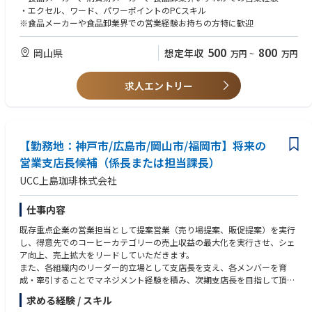
活用し、売上目標を達成する。
・エクセル、ワード、パワーポイントのPCスキル
・棚割提案、売り場提案、ＰＯＳ分析等、顧客と協働し、顧客の課題を解
※食品メーカーや食品卸業界での営業経験お持ちの方特に歓迎
決する。
500
800
岡山県
想定年収
万円
~
万円
求人エントリー
【勤務地：神戸市/広島市/岡山市/福岡市】将来の
営業支店長候補（係長または担当課長）
UCC上島珈琲株式会社
仕事内容
既存重点企業の営業担当として提案営業（売り場提案、販促提案）を実行
し、得意先でのコーヒーカテゴリーの売上収益の最大化を実行させ、シェ
ア向上、売上拡大をリードしていただきます。
また、各組織内のリーダー的立場として支店長を支え、各メンバーを育
成・牽引することでマネジメント経験を積み、次期支店長を目指して頂く
ことを期待しています。
求める経験 / スキル
■具体的には・・・