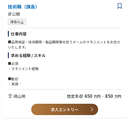
技術職（課長）
非公開
課長以上
仕事内容
■品質保証・技術開発・製品開発等を担うチームのマネジメントをお任せ
いたします。
求める経験 / スキル
■必須
・マネジメント経験
■歓迎
・英語
・危険物・毒劇物などの公的資格やPCQI/FDQIやQC検定等の資格認定
650
850
岡山県
想定年収
万円
~
万円
求人エントリー