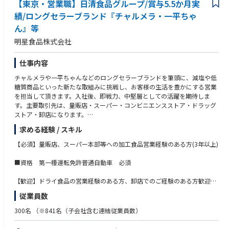
【東京・営業職】日清食品グループ/賞与5.5か月実
績/ロングセラーブランド『チャルメラ・一平ちゃ
ん』等
明星食品株式会社
仕事内容
チャルメラや一平ちゃんなどのロングセラーブランドを筆頭に、減塩や低
糖質商品といった新たな取組みに挑戦し、お客様の生活を豊かにする営業
を担当して頂きます。入社後、即戦力、中堅層としての活躍を期待しま
す。主要取引先は、量販店・スーパー・コンビニエンスストア・ドラッグ
ストア・卸店になります。
求める経験 / スキル
【業務内容】
・担当取引先に対する即席めんの販売提案（定番商品導入、チラシ販促、
【必須】量販店、スーパー本部等への加工食品営業経験のある方(3年以上)
新商品、棚割り等）。
・販促プロモーションの企画立案および実施（試食マネキン、チャルメラ
■資格 第一種運転免許普通自動車 必須
おじさん着ぐるみ、キッチンカーイベント等）。
・担当取引先に提案する商品の企画（PB商品、名店監修商品等）。
【歓迎】ドライ食品の営業経験のある方、卸店でのご経験のある方歓迎
・市場動向情報収集および市場分析。
※チームワークを大切にしています。何事にも粘り強く対応し、コミュニ
従業員数
ケーションを大切にされる方を希望します。
【主要即席めんブランド】
300名
（※841名（子会社含む連結従業員数）
・チャルメラ
・中華三昧