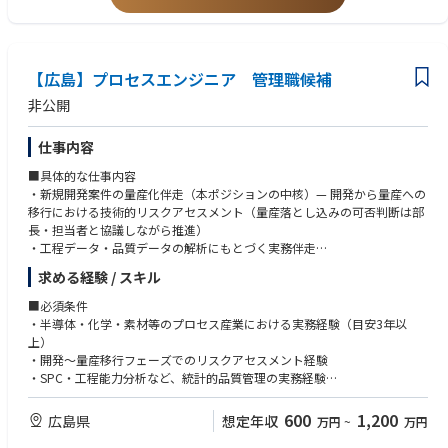
・海外駐在または長期滞在経験（欧米いずれか）
・海外で日本ブランドを広めたい方
・将来、海外赴任に興味がある
・店舗開発業務のご経験をお持ちの方
【広島】プロセスエンジニア 管理職候補
非公開
仕事内容
■具体的な仕事内容
・新規開発案件の量産化伴走（本ポジションの中核）— 開発から量産への
移行における技術的リスクアセスメント（量産落とし込みの可否判断は部
長・担当者と協議しながら推進）
・工程データ・品質データの解析にもとづく実務伴走
・開発メンバーへのOJT指導 — 量産化観点からの多角的な視点の移植
求める経験 / スキル
・工程能力・歩留まりデータの分析と製造原価への接続
・根本原因追求型の問題解決（仮説検証によるキーパラメータの特定・制
■必須条件
御）
・半導体・化学・素材等のプロセス産業における実務経験（目安3年以
上）
・開発〜量産移行フェーズでのリスクアセスメント経験
・SPC・工程能力分析など、統計的品質管理の実務経験
・仮説検証型の問題解決を実践してきた経験
■歓迎条件
600
1,200
広島県
想定年収
万円
~
万円
・官能評価・感性評価と定量データを橋渡しした経験