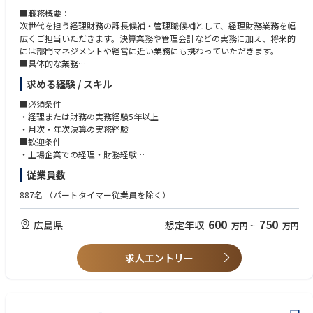
■職務概要：
次世代を担う経理財務の課長候補・管理職候補として、経理財務業務を幅
広くご担当いただきます。決算業務や管理会計などの実務に加え、将来的
には部門マネジメントや経営に近い業務にも携わっていただきます。
■具体的な業務
財務会計
求める経験 / スキル
・月次、四半期、年次決算
・税務申告
■必須条件
・監査法人対応
・経理または財務の実務経験5年以上
・開示資料作成補助 など
・月次・年次決算の実務経験
管理会計
■歓迎条件
・予算策定
・上場企業での経理・財務経験
・業績管理
・経理・財務経験10年以上
従業員数
・事業別損益分析
・課長・係長・リーダーなどの取りまとめ経験
・経営資料作成 など
・連結決算、開示、監査法人対応の経験
887名
（パートタイマー従業員を除く）
マネジメント・改善業務
・法人税、業績管理、管理会計の知識・経験
・メンバー育成、業務管理
・日商簿記2級以上
600
750
広島県
想定年収
万円
~
万円
・経理業務フローの改善
・食品メーカー・製造業での経理経験
・各部門との連携、調整 など
■歓迎する人物像
・次世代の管理職として組織を牽引したい方
求人エントリー
・専門性を活かし、経営に近い立場で働きたい方
・主体的に課題を見つけ、改善提案できる方
・広島の安定企業で腰を据えて働きたい方