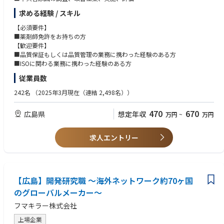
■外注先、仕入先への査察、指導
求める経験 / スキル
■医薬品等製造販売に関する業務
【必須要件】
★なぜ薬剤師の資格を活かせるのか★
■薬剤師免許をお持ちの方
■私たちが製造販売している殺虫剤の一部や消毒剤は、医薬品や医薬部外
【歓迎要件】
品に区別されます。
■品質保証もしくは品質管理の業務に携わった経験のある方
医薬品等を開発・製造・販売するにあたり、責任者として薬剤師の設置が
■ISOに関わる業務に携わった経験のある方
義務づけられています。
従業員数
また医薬品の品質・有効性及び安全性の確保、並びにこれらの使用による
保健衛生上の危害の発生及び拡大の防止の為に必要な規制＝薬機法が大き
242名
（2025年3月現在（連結 2,498名））
くかかわっています。
■薬事関係のスペシャリストとして責任のある仕事ができます。
470
670
広島県
想定年収
万円
~
万円
薬剤師の資格や薬学部で学んだ知識（化学、生物、法令:薬機法、衛生管理
等）を活かし、
人々にとって、より身近な日用品（殺虫剤等）の品質保証業務を通じて、
求人エントリー
社会に貢献できる仕事です！
【広島】開発研究職 ～海外ネットワーク約70ヶ国
のグローバルメーカー～
フマキラー株式会社
上場企業