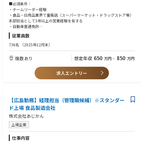
・既存大手顧客の深耕営業
■必須条件：
・本部商談の実施
・チームリーダー経験
・メンバーの商談同行、フォロー 等
・食品・日用品業界で量販店（スーパーマーケット・ドラッグストア等）
本部担当として5年以上の営業経験を有する
・自動車普通免許
担当課長採用の場合は上記に加えマネジメント経験やPL管理経験が必須と
従業員数
なります。
736名
（2025年12月末）
650
850
複数あり
想定年収
万円
~
万円
求人エントリー
【広島勤務】経理担当（管理職候補）※スタンダー
ド上場 食品製造会社
株式会社あじかん
上場企業
仕事内容