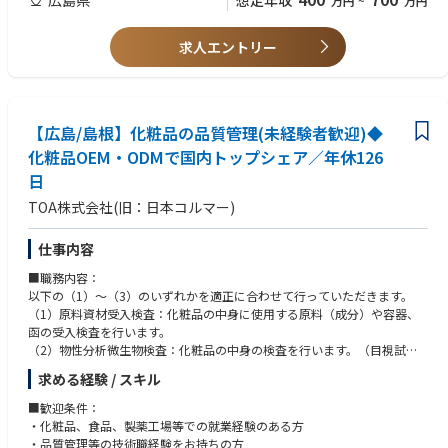
想定年収
万円
~
万円
※業界・職種未経験OK
※研究開発のご経験が無い方でも、開発部部長代行の直下で業務の習得を
サポートします
求人エントリー
【広島/島根】化粧品の品質管理(未経験者歓迎)◆
化粧品OEM・ODMで国内トップシェア／年休126
日
TOA株式会社(旧：日本コルマー)
仕事内容
■職務内容：
以下の（1）～（3）のいずれかを適正に合わせて行っていただきます。
（1）原料資材受入検査：化粧品の中身に使用する原料（成分）や容器、
函の受入検査を行います。
（2）物性分析微生物検査：化粧品の中身の検査を行います。（目視試
験、官能試験、検査機器を用いた試験）
求める経験 / スキル
（3）工程検査：化粧品の中身を容器につめる工程の検査を行います。
さらに以下も基本職務になります。
■歓迎条件：
・仕入業者対応や社内外への連絡
・化粧品、食品、製薬工場等での就業経験のある方
・現場との各種折衝業務及び品質改善活動
・品質管理等の技術職経験をお持ちの方