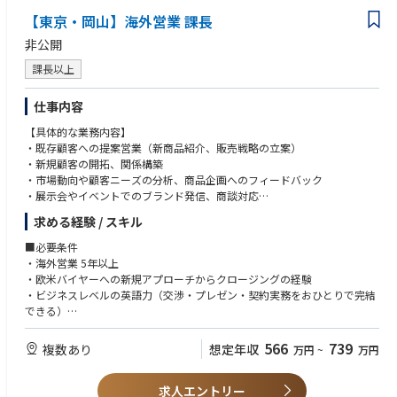
【東京・岡山】海外営業 課長
非公開
課長以上
仕事内容
【具体的な業務内容】
・既存顧客への提案営業（新商品紹介、販売戦略の立案）
・新規顧客の開拓、関係構築
・市場動向や顧客ニーズの分析、商品企画へのフィードバック
・展示会やイベントでのブランド発信、商談対応
・欧米新規卸先の開拓責任者
求める経験 / スキル
・スタッフの育成と業務設計
・新規施策（展示会・PR・コラボ等）の立案と実行
■必要条件
・チームマネジメント
・海外営業 5年以上
・欧米バイヤーへの新規アプローチからクロージングの経験
・ビジネスレベルの英語力（交渉・プレゼン・契約実務をおひとりで完結
できる）
・マネージメント経験3年以上（3人以上のチーム）
※前職の企業規模・職種は問わない
566
739
複数あり
想定年収
万円
~
万円
■歓迎条件
求人エントリー
・3か国語以上の商談ができる