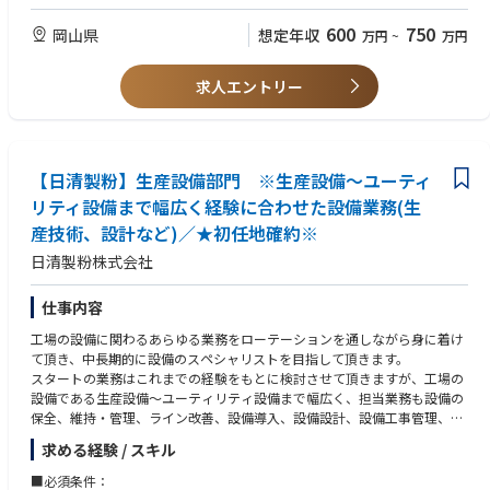
【歓迎要件】
600
750
岡山県
想定年収
万円
~
万円
・上場企業での経理実務経験
・ベンチャー／スタートアップ企業の経理部門での勤務経験
求人エントリー
・効率的な決算・開示に向けた業務プロセスの企画・改善経験
・日商簿記検定2級以上 ・内部統制（J-SOX）に関する知識・経験
・公認会計士、税理士資格者またはこれに準ずる知識保有
・英語でのビジネスコミュニケーション経験
・Excelスキル（SUMIF, VLOOKUP, ピボットテーブル等）
【日清製粉】生産設備部門 ※生産設備～ユーティ
リティ設備まで幅広く経験に合わせた設備業務(生
産技術、設計など)／★初任地確約※
日清製粉株式会社
仕事内容
工場の設備に関わるあらゆる業務をローテーションを通しながら身に着け
て頂き、中長期的に設備のスペシャリストを目指して頂きます。
スタートの業務はこれまでの経験をもとに検討させて頂きますが、工場の
設備である生産設備～ユーティリティ設備まで幅広く、担当業務も設備の
保全、維持・管理、ライン改善、設備導入、設備設計、設備工事管理、改
修における計画・予算管理、環境＆安全に関する管理・改善など多岐に渡
求める経験 / スキル
ります。
■必須条件：