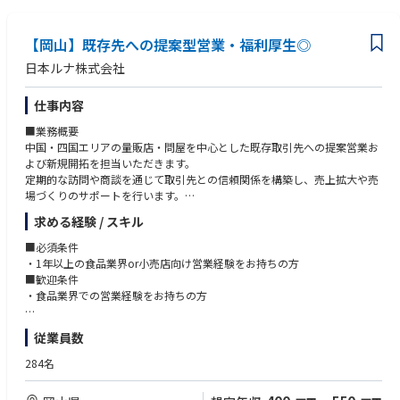
【岡山】既存先への提案型営業・福利厚生◎
日本ルナ株式会社
仕事内容
■業務概要
中国・四国エリアの量販店・問屋を中心とした既存取引先への提案営業お
よび新規開拓を担当いただきます。
定期的な訪問や商談を通じて取引先との信頼関係を構築し、売上拡大や売
場づくりのサポートを行います。
求める経験 / スキル
■業務詳細
・既存顧客（食品スーパー・ドラッグストアなど）10～15社への定期訪
■必須条件
問、
・1年以上の食品業界or小売店向け営業経験をお持ちの方
商品提案、売場フォロー
■歓迎条件
・新製品やキャンペーン情報の案内、販促企画の立案・実行・効果検証
・食品業界での営業経験をお持ちの方
・商談資料や販促物、社内用資料の作成などの内勤業務
・営業所管轄エリア内（九州エリア）の顧客折衝と関係構築
＜必要資格＞
従業員数
・売場作りのサポートや、顧客からの要望・課題のヒアリング、対応
必要条件：普通自動車免許第一種
※出張頻度は担当エリアによりますが多くて月数回程度です。
284名