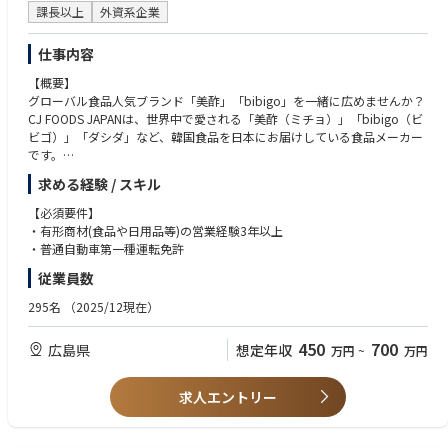
にコミュニケーションが取れる環境です。
課長以上
外資系企業
会社都合による転居を伴う転勤は原則ありません。
仕事内容
◆研修体制：
最初の６ヶ月間、集合研修とOJTを組み合わせて行います。
【概要】
入社者ひとりひとりに育成担当者が1年間付き、自信をもって活動してい
グローバル食品人気ブランド「美酢」「bibigo」を一緒に広めませんか？
ただけるようサポートします。
CJ FOODS JAPANは、世界中で愛される「美酢（ミチョ）」「bibigo（ビ
ビゴ）」「ダシダ」など、韓国食品を日本にお届けしている食品メーカー
です。
2026年7月中旬（予定）、広島支店が新設されます。
求める経験 / スキル
今回は、この新しい拠点を一緒につくり上げる スターティングメンバー
を募集します！
【必須要件】
担当いただくのは、当社の人気商品である
・有形商材(食品や日用品等)の営業経験3年以上
「美酢」「bibigo」「ダシダ」をはじめとしたグローバル商品です。
・普通自動車第一種運転免許
従業員数
【詳細】
【営業先】
295名
（2025/12現在）
スーパーマーケット、ドラッグストア、飲食店（外食チェーン・個人店）
など、多岐にわたります。
450
700
広島県
想定年収
万円
~
万円
【主な業務】
・拡販に向けた販売計画の立案・実行
・商談・企画提案
求人エントリー
・新規取引先の開拓
・既存顧客のフォロー