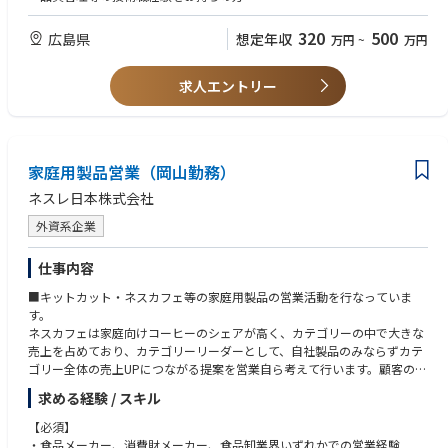
その他パソコンを使った入力操作、書類作成業務があります。
320
500
広島県
想定年収
万円
~
万円
※未経験からの採用がほとんどで、品質管理業務未経験の方も歓迎です！
■教育体制：
求人エントリー
入社後３ヶ月間は先輩職員とチームを組みＯＪＴ教育を行いますので、未
経験の方も安心してご応募ください。
■就業環境等：
家庭用製品営業（岡山勤務）
・工場全体で約250の従業員が在籍しております。
配属先部署では、27名の従業員が在籍しております。(20代～50代／うち
ネスレ日本株式会社
女性6割程度)
・車通勤可能(駐車場あり)
外資系企業
■事業の魅力：
仕事内容
・化粧品OEM/ODMで国内トップクラスのシェアを誇るメーカーです。OE
■キットカット・ネスカフェ等の家庭用製品の営業活動を行なっていま
M/ODM専業で顧客とは競合関係にならないため、ブランドメーカーからの
す。
信頼が厚いです。
ネスカフェは家庭向けコーヒーのシェアが高く、カテゴリーの中で大きな
・新製品のコンセプト設計から原材料の調達、完成品の生産、品質管理に
売上を占めており、カテゴリーリーダーとして、自社製品のみならずカテ
至るワンストップトータルサービスを提供。国内7工場で8000アイテムを
ゴリー全体の売上UPにつながる提案を営業自ら考えて行います。顧客の問
生産しています。商品カテゴリー（スキンケア・メイクアップ・ヘアケア
題解決を行うことで営業もマーケティングのような仕事を常々行っていま
等）や販売チャネル（百貨店・ドラック・通販等）が多岐にわたっており
求める経験 / スキル
す。
分散することで非常に安定性が高いです。
■業務内容
【必須】
・営業方針に基づき、製品露出の最大化と需要の創造を行い、販促費用を
・食品メーカー、消費財メーカー、食品卸業界いずれかでの営業経験