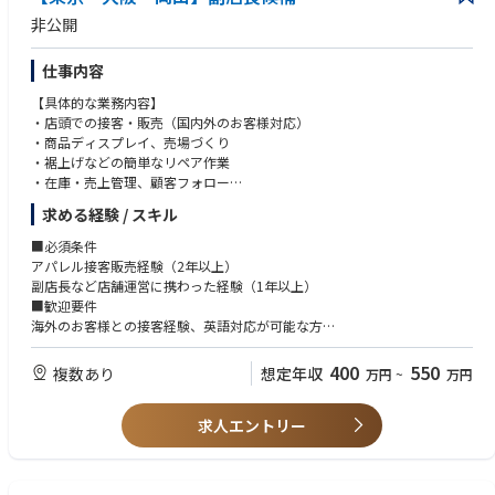
非公開
仕事内容
【具体的な業務内容】
・店頭での接客・販売（国内外のお客様対応）
・商品ディスプレイ、売場づくり
・裾上げなどの簡単なリペア作業
・在庫・売上管理、顧客フォロー
・スタッフの育成・マネジメント
求める経験 / スキル
・店舗運営（数値管理・会議出席など）
■必須条件
アパレル接客販売経験（2年以上）
副店長など店舗運営に携わった経験（1年以上）
■歓迎要件
海外のお客様との接客経験、英語対応が可能な方
自発的に行動できる方、成長意欲のある方
400
550
複数あり
想定年収
万円
~
万円
求人エントリー