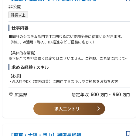
非公開
課長以上
仕事内容
■同社のシステム部門でITに関わる広い業務全般に従事いただきます。
（特に、AI活用・導入、DX推進などご経験に応じて）
【具体的な業務】
※下記全てを担当頂く想定ではございません。ご経験、ご希望に応じてミ
ッションやお任せする業務について検討させていただきます。
求める経験 / スキル
・基幹系/業務系システムの企画や改善、導入、運用サポート
・現場（物流／営業）との要件取りまとめや調整業務、プロジェクト管理
【必須】
・インフラ（ネットワークやサーバ）の運用管理、ベンダーコントロール
・AI活用やDX（業務改善）に関連するスキルやご経験をお持ちの方
・今後システム体制構築を強化していく為、AI関連やDXプロジェクトの企
画推進 等
600
960
広島県
想定年収
万円
~
万円
求人エントリー
【東京・大阪・岡山】副店長候補