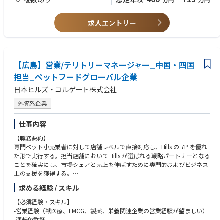
求人エントリー
【広島】営業/テリトリーマネージャー_中国・四国
担当_ペットフードグローバル企業
日本ヒルズ・コルゲート株式会社
外資系企業
仕事内容
【職務要約】
専門ペット小売業者に対して店舗レベルで直接対応し、Hills の 7P を優れ
た形で実行する。担当店舗において Hills が選ばれる戦略パートナーとなる
ことを確実にし、市場シェアと売上を伸ばすために専門的およびビジネス
上の支援を獲得する。
求める経験 / スキル
【主な職務と職責】
■栄養知識の向上（5%）
【必須経験・スキル】
小動物栄養学、自社製品、競合製品について、社内研修および自己学習を
-営業経験（獣医療、FMCG、製薬、栄養関連企業の営業経験が望ましい）
通じて高い知識を維持・向上させる。
-運転免許証