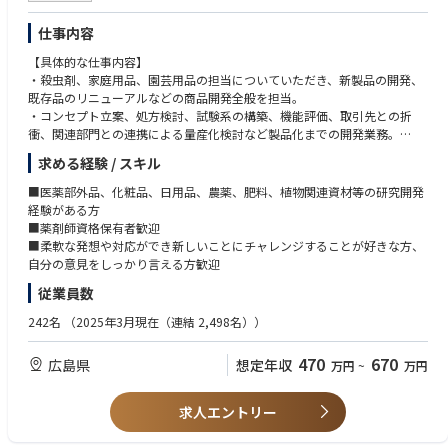
仕事内容
【具体的な仕事内容】
・殺虫剤、家庭用品、園芸用品の担当についていただき、新製品の開発、
既存品のリニューアルなどの商品開発全般を担当。
・コンセプト立案、処方検討、試験系の構築、機能評価、取引先との折
衝、関連部門との連携による量産化検討など製品化までの開発業務。
・新商品の開発、既存製品の改良、製造方法の検討。
求める経験 / スキル
商品開発において、自身のアイデアを具現化し、世の中に新しい商品を生
み出すことのできる、非常にやりがいのある仕事です。
■医薬部外品、化粧品、日用品、農薬、肥料、植物関連資材等の研究開発
コンセプトの立案から量産まで一気通貫で関わることのできる、裁量の大
経験がある方
きいポジションです。
■薬剤師資格保有者歓迎
開発のサイクルが比較的早く、様々なカテゴリーの商品開発をカバーする
■柔軟な発想や対応ができ新しいことにチャレンジすることが好きな方、
為、多くの経験値を積み、成長できる職場です。
自分の意見をしっかり言える方歓迎
従業員数
242名
（2025年3月現在（連結 2,498名））
470
670
広島県
想定年収
万円
~
万円
求人エントリー