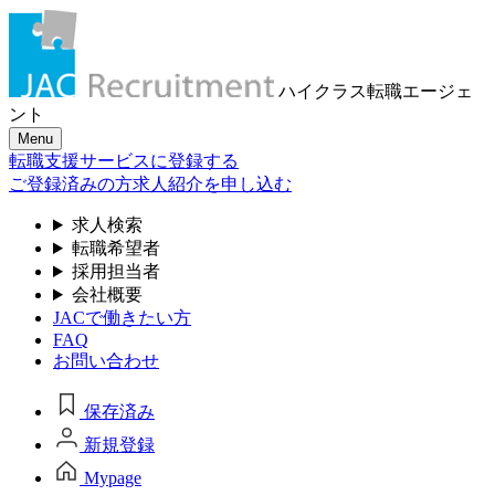
ハイクラス転職
エージェ
ント
Menu
転職支援サービスに登録する
ご登録済みの方
求人紹介を申し込む
求人検索
転職希望者
採用担当者
会社概要
JACで働きたい方
FAQ
お問い合わせ
保存済み
新規登録
Mypage