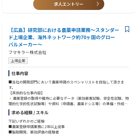
◆社員インタビュー：https://www.kokuyo-marketing.co.jp/about/recrui
求人エントリー
t/design/
【広島】研究部における農薬申請業務～スタンダー
ド上場企業、海外ネットワーク約70ヶ国のグロー
バルメーカー～
フマキラー株式会社
上場企業
仕事内容
■当社の開発部門において農薬申請のスペシャリストを目指して頂きま
す。
【具体的な仕事内容】
・ 農薬登録の取得や維持に必要なデータ（薬効薬害試験、安全性試験、物
理的化学的性状試験等）や資料（申請書、農薬ドシエ等）の準備・作成
・ 製剤毒性試験（外部委託）の取り進め・管理
求める経験 / スキル
・ 当局や原体メーカーとの折衝
下記いずれかのご経験
■農薬登録申請業務に2年以上従事
■製剤開発、薬効評価の経験者