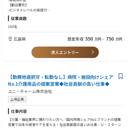
■テリトリーマネジメント（15%）
【歓迎要件】
テリトリー売上目標を達成し、店舗分類と必要活動に基づいて、テリトリ
-ビジネスレベルの英語力
ー内の訪問価値（カバレッジ、頻度、生産性）を計画・実行し、その日の
※必須ではありません
従業員数
目的と訪問記録を C4C に当日中（遅くとも週末まで）に入力し、毎年店
舗ポテンシャルを見直し、新規店舗を素早く発見してHillsブランドの存在
160名
感と推奨を確保し、テリトリー内すべての店舗と専門的・事務的活動の正
確な記録を維持する。
550
750
広島県
想定年収
万円
~
万円
■ビジネス開発（60%）
地元リテーラーとの強い関係を築き、効率的な 7P アクションプランを実
行し、顧客の事業と組織に対する深い理解を築き、店頭の主要意思決定
求人エントリー
者・影響者とのネットワークを構築し、店舗スタッフやキーパーソンと定
期的に接点を持ち、ディテーリング、店頭セミナー、技術会議、トレーニ
ング、マーチャンダイジングなどクラス最高の専門支援を提供し、担当店
舗の機会を見極め、Hills と顧客双方のニーズを満たす技術的・商業的提案
を行う。
【勤務地選択可・転勤なし】病院・施設向けシェア
その結果として、店頭で優れた 7P 実行を実現し、選ばれるパートナーに
No.1介護用品の提案営業◆社会貢献の高い仕事◆
なる。
ユニ・チャーム株式会社
実行すべき商業活動には、Hills製品の完全な流通、優れた配置と視認性、
店舗スタッフによる積極的な推奨、新製品の迅速な受け入れ・推奨・展
上場企業
開、各店舗における棚スペース・視認性・適正在庫の確保、Hills ブランド
の新規ユーザー獲得提案、ゴンドラエンド・パレット陳列・ショップイン
仕事内容
ショップ等の二次陳列交渉が含まれる。
顧客ニーズと Hills のコマーシャル目標を達成するため、主要店舗向けの年
【介護・福祉業界に携わりたい方へ／国内市場シェアNo1ブランドの提案
間ビジネスプランを策定・実行し、四半期ごとにビジネスレビューを行っ
営業で日本の排泄ケアを変える！社会貢献度の高いお仕事／Ｕ・Ｉターン
て進捗評価と計画修正を行う。