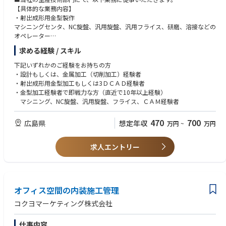
【具体的な業務内容】
・射出成形用金型製作
マシニングセンタ、NC旋盤、汎用旋盤、汎用フライス、研磨、溶接などの
オペレーター
金型合わせ（組立て）、修理及びメンテナンス、生産ライン用部品の製作
求める経験 / スキル
下記いずれかのご経験をお持ちの方
・設計もしくは、金属加工（切削加工）経験者
・射出成形用金型加工もしくは3ＤＣＡＤ経験者
・金型加工経験者で即戦力な方（直近で10年以上経験）
マシニング、NC旋盤、汎用旋盤、フライス、ＣＡＭ経験者
470
700
広島県
想定年収
万円
~
万円
求人エントリー
オフィス空間の内装施工管理
コクヨマーケティング株式会社
仕事内容