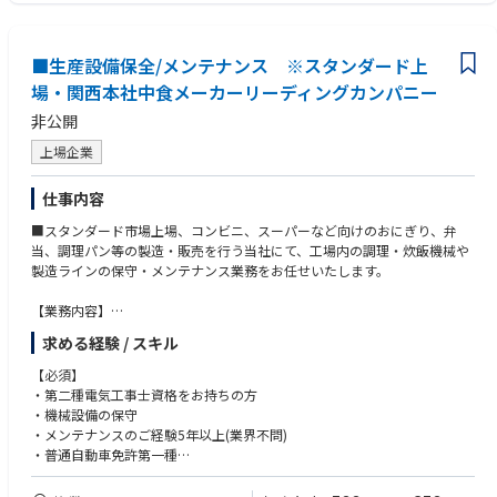
■生産設備保全/メンテナンス ※スタンダード上
場・関西本社中食メーカーリーディングカンパニー
非公開
上場企業
仕事内容
■スタンダード市場上場、コンビニ、スーパーなど向けのおにぎり、弁
当、調理パン等の製造・販売を行う当社にて、工場内の調理・炊飯機械や
製造ラインの保守・メンテナンス業務をお任せいたします。
【業務内容】
・安定した製造環境の構築
求める経験 / スキル
・機械設備の導入
・機械設備の保守
【必須】
・その他、関連業務全般
・第二種電気工事士資格をお持ちの方
・機械設備の保守
・メンテナンスのご経験5年以上(業界不問)
・普通自動車免許第一種
【歓迎】
・大規模工場でのご経験をお持ちの方