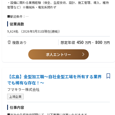
■初期配属
・設備に関わる業務経験（保全、生産技術、設計、施工管理、導入、維持
以下3勤務地ご選択頂けます。
管理など）※機械系・電気系問わず
①関東エリア（鶴見工場 または 千葉工場）
②中部エリア（名古屋工場 または 知多工場）
■歓迎条件：
③関西エリア（東灘工場）
・第3種電気主任技術者、エネルギー管理者の資格
従業員数
■キャリアパス：
9,624名
（2026年3月31日現在(連結)）
同社において工場設備に関わる組織は細かく分かれておらず、社内では設
備担当という名称で各人が分担しながら業務に関わり、定期的なローテー
450
800
複数あり
想定年収
万円
~
万円
ションをしながら工程が変わったり、携わる設備が変わったり、中長期的
に工場に関わる設備を幅広く見れるような設備のスペシャリストになって
頂くイメージです。ローテーションの一環でキャリアを形成して頂くため
求人エントリー
に工場間の異動や転勤、海外への赴任、グループ会社への出向など、状況
に応じて発生します。
■働き方：
工場は24時間稼働となりますが、夜勤はなく日勤のみとなります。休日は
【広島】金型加工職～自社金型工場を所有する業界
会社カレンダーに定める通りですが、基本的に土日がお休みで、当番制の
でも稀有な存在！～
土日の勤務も月に1～2回程度発生します。
フマキラー株式会社
上場企業
仕事内容
■当社の生産技術部門にて、以下業務に従事いただきます。