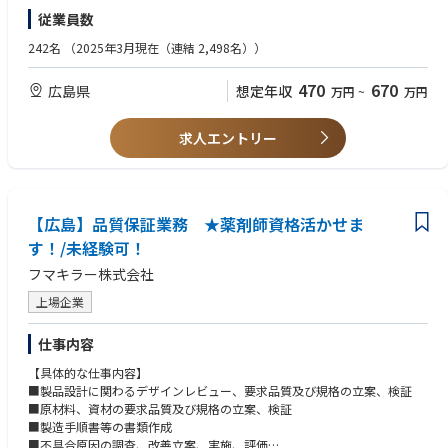
従業員数
242名
（2025年3月現在（連結 2,498名））
470
670
広島県
想定年収
万円
~
万円
求人エントリー
【広島】品質保証業務 ★薬剤師資格活かせま
す！/未経験可！
フマキラー株式会社
上場企業
仕事内容
【具体的な仕事内容】
■製品設計に関わるデザインレビュー、要求品質及び規格の立案、検証
■原材料、資材の要求品質及び規格の立案、検証
■製造手順書等の書類作成
■不具合原因の調査、改善立案、実施、評価