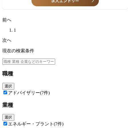
求人エントリー
※ジョブローテーションに合わせてその他当社業務全般（出向等含む）に
従事いただく可能性あり
前へ
1
次へ
現在の検索条件
職種
選択
アドバイザリー
(7件)
業種
選択
エネルギー・プラント
(7件)