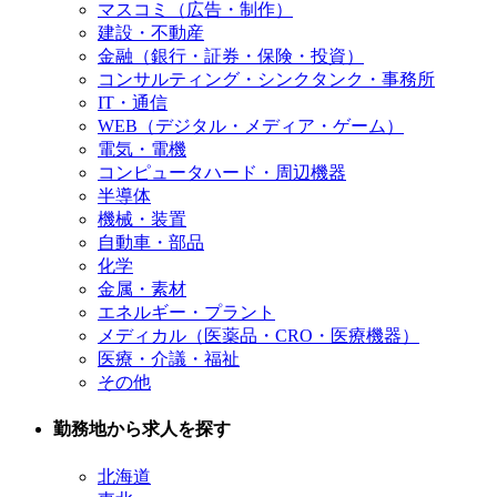
マスコミ（広告・制作）
建設・不動産
金融（銀行・証券・保険・投資）
コンサルティング・シンクタンク・事務所
IT・通信
WEB（デジタル・メディア・ゲーム）
電気・電機
コンピュータハード・周辺機器
半導体
機械・装置
自動車・部品
化学
金属・素材
エネルギー・プラント
メディカル（医薬品・CRO・医療機器）
医療・介議・福祉
その他
勤務地から求人を探す
北海道