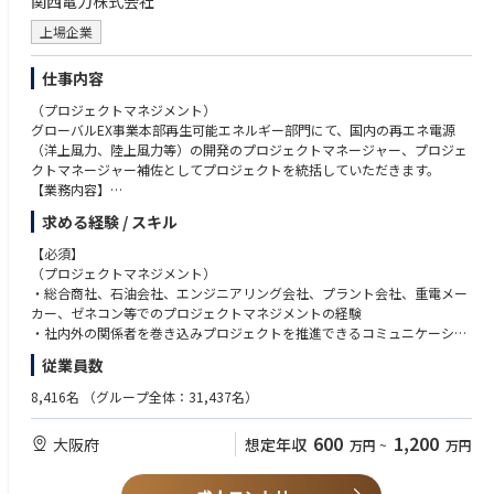
関西電力株式会社
日本発の 24/7 CFE（Carbon-Free Energy）実装をリードする最前線で、
上場企業
テイラーメードなコンサルテーションが可能です。
難易度の高いエネルギー×デジタル×課題解決を、国内最大級のバックグ
ラウンドとスタートアップ/ベンチャーのスピード感で実現可能です。
仕事内容
（プロジェクトマネジメント）
◆実績事例◆
グローバルEX事業本部再生可能エネルギー部門にて、国内の再エネ電源
東宝株式会社様
（洋上風力、陸上風力等）の開発のプロジェクトマネージャー、プロジェ
映像制作の CO₂ 削減ロードマップ策定と 24/7 CFE 電源導入を支援。
クトマネージャー補佐としてプロジェクトを統括していただきます。
https://www.jera.co.jp/news/information/20241129_2071
【業務内容】
・新規案件（候補地）の発掘
ヤマトホールディングス様
求める経験 / スキル
・事業性評価
EV・蓄電池を含む自社リソースを統合管理するエネマネ体制を構築。
・事業パートナーの選定・協議
【必須】
https://www.jera.co.jp/news/information/20250108_2103
・各種契約の締結
（プロジェクトマネジメント）
・プロジェクトファインナンスの組成
・総合商社、石油会社、エンジニアリング会社、プラント会社、重電メー
～パートナーエコシステム～
・関係省庁、自治体等との協議、調整
カー、ゼネコン等でのプロジェクトマネジメントの経験
ウエスト HD と太陽光 PPA、Power X と蓄電池を共同推進するなど、スタ
・プロジェクトの全体工程の策定と管理
・社内外の関係者を巻き込みプロジェクトを推進できるコミュニケーショ
ートアップから地域企業まで多彩なプレイヤーと連携し、脱炭素社会の実
・コーポレートPPAの組成
ン能力・折衝力・行動力
装を加速しています。
従業員数
（ファイナンス業務）
（ファイナンス業務）
・金融機関、事業会社、コンサルティング会社でのプロジェクトファイナ
8,416名
（グループ全体：31,437名）
・再エネ発電事業におけるプロジェクトファイナンスの組成
ンス経験
・金融機関との折衝、キャッシュフローモデルの作成
・大手銀行の法人営業、金融機関（保険会社含む）の審査部、不動産投資
600
1,200
大阪府
想定年収
万円
~
万円
・財務リスクの評価、検討、保険の組成
会社でのファイナンス、アセット管理経験、シンジケートローンのリファ
・運転中の再エネ発電事業のモニタリング
イナンス経験