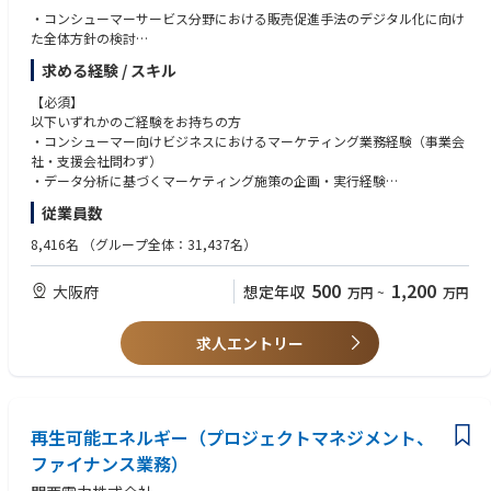
「2030 年再エネ導入の崖」が顕在化。
・コンシューマーサービス分野における販売促進手法のデジタル化に向け
2024.6 企業の GX 加速を伴走するため、JERA Cross 設立。「脱炭素＝コ
た全体方針の検討
スト」という常識を、「脱炭素＝価値」に変える旗印を掲げました。 必要
・販売傾向データや顧客データの分析に基づく販売促進施策の企画・立案
求める経験 / スキル
だったチームは想像を超え、今では技術実装だけでなくお客様の戦略パー
・テストマーケティング（実証試験）の計画・実行および効果検証
トナーとなり、難題の解決に共創・貢献しています。
・検証結果を踏まえた施策の高度化・実装推進
【必須】
・機械学習モデルの構築・実装推進
以下いずれかのご経験をお持ちの方
◆Values◆
・マーケティングオートメーション（MA）の導入・運用
・コンシューマー向けビジネスにおけるマーケティング業務経験（事業会
Value｜やりきるまで進化する。進化するまでやりきる。
社・支援会社問わず）
・挑戦者たれ：挑戦を楽しみ、切り拓く。まずはやってみる
入社後は、リビング営業計画グループのマーケティングチームにて、当社
・データ分析に基づくマーケティング施策の企画・実行経験
ーChallenge with Passion. Be the Pioneer.
のコンシューマーサービスに関する理解を深めながら、デジタル手法を活
・デジタルチャネル（Web広告、メール、LINE等）を活用したマーケティ
従業員数
・実行者たれ：工夫を続け、最後までやり切る
用した販売促進業務に携わっていただきます。
ング施策の企画・運用経験
ーExplore Solutions. Deliver Real Impact.
8,416名
（グループ全体：31,437名）
・共創者たれ：お客様の成功を“自分ごと”として追求する
一定期間これらの業務に携わった後、キャリアアップの一環として他部署
【歓迎】
ーAlways Acting in the Client’s Best Interest.
へのローテーションを行う場合があります。
・マーケティングオートメーション（MA）やDMP、CMS等のツール導
500
1,200
大阪府
想定年収
・協働者たれ：仲間を信じ、共に壁を乗り越える
万円
~
万円
入・活用経験
ーRespect. Trust. Unite. Collaborate.
・機械学習モデルの企画・設計・活用経験
求人エントリー
■JERA Crossの4つのバリューは、単なる理念ではなく「どう行動する
か」を示す実践的な指針です。 挑戦し、実行し、お客様と共創し、仲間と
協働する。その積み重ねこそがGXの実装を可能にし、私たちを成長させま
す。
再生可能エネルギー（プロジェクトマネジメント、
◆Why Join Us?◆
ファイナンス業務）
戦略コンサルから再エネ開発まで、エネルギー×デジタル×課題解決を横
断する成長フィールドがあります。