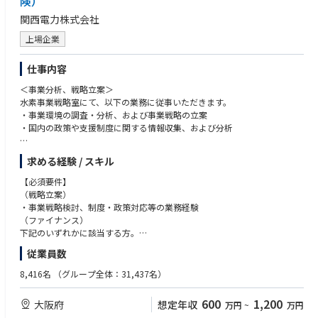
険）
関西電力株式会社
上場企業
仕事内容
＜事業分析、戦略立案＞
水素事業戦略室にて、以下の業務に従事いただきます。
・事業環境の調査・分析、および事業戦略の立案
・国内の政策や支援制度に関する情報収集、および分析
＜ファイナンス・保険＞
求める経験 / スキル
水素事業戦略室にて、以下の業務に従事いただきます。
・新規投資候補案件の収益性分析
【必須要件】
・プロジェクトファイナンスの組成
（戦略立案）
・金融機関との折衝、キャッシュフローモデルの作成
・事業戦略検討、制度・政策対応等の業務経験
・財務リスクの評価、検討、保険の組成
（ファイナンス）
下記のいずれかに該当する方。
※ジョブローテーションに合わせてその他当社業務全般（出向等含む）に
・金融機関で３年以上の勤務経験
従業員数
従事いただく可能性あり
・事業会社等での財務・投資評価部門での勤務経験
・その他、事業会社等でのファインナンス業務経験
8,416名
（グループ全体：31,437名）
参考：ゼロカーボンビジョン2050、ゼロカーボンロードマップ
https://www.kepco.co.jp/sustainability/environment/zerocarbon/road
600
1,200
大阪府
想定年収
万円
~
万円
map.html