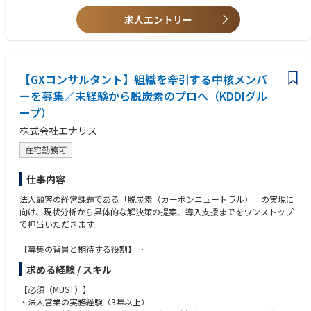
求人エントリー
【GXコンサルタント】組織を牽引する中核メンバ
ーを募集／未経験から脱炭素のプロへ（KDDIグル
ープ）
株式会社エナリス
在宅勤務可
仕事内容
法人顧客の経営課題である「脱炭素（カーボンニュートラル）」の実現に
向け、現状分析から具体的な解決策の提案、導入支援までをワンストップ
で担当いただきます。
【募集の背景と期待する役割】
当組織は現在、新卒入社の若手社員が中心となって構成されています。そ
求める経験 / スキル
れぞれが変化のある脱炭素分野の知識を柔軟に吸収をして対応が出来てい
る一方で、ノウハウの共有や提案の平準化が課題です。そこで事業の急拡
【必須（MUST）】
大に伴い、異業界（SaaS、IT、金融、人材等）で培われた「質の高い提案
・法人営業の実務経験（3年以上）