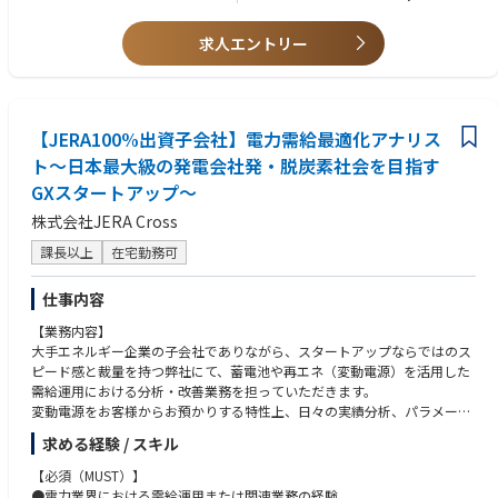
日本企業のSXを前進させる中核メンバーとして活躍いただくことを期待し
複雑な制度の解釈や関係者との交渉方針に迷った際は、チーム定例会や
・マテリアリティ分析やサステナビリティ戦略策定の経験
ています。
1on1を通じてアドバイスをもらえる「壁打ち」の環境が整っています。
・統合報告書・サステナビリティレポート作成支援の経験
求人エントリー
・大手企業等へのシステム構想策定やロードマップ策定、IT予算化等のプ
【この仕事で得られる経験、魅力】
ロジェクト実行（上流）
『構想で終わらない、サステナビリティ変革の実装経験』
・ITプロジェクトのマネジメント・PMO支援の経験
サステナビリティ戦略のTOBE設計にとどまらず、
・顧客提案やコンサルティングにおけるプレゼンテーションの経験、Excel
業務プロセスの設計、データ基盤の構築、推進体制の設計・定着までを一
【JERA100%出資子会社】電力需給最適化アナリス
等でのデータ分析、Word等でのライティング・議事録作成
気通貫で支援します。
ト～日本最大級の発電会社発・脱炭素社会を目指す
戦略を「描く」だけではなく、企業の業務・会議体・KPI運用に落とし込
GXスタートアップ～
み、実際に動く状態まで伴走することで、
企業変革を“構想”で終わらせない実行力を身につけることができます。
株式会社JERA Cross
課長以上
在宅勤務可
『日本企業全体のサステナビリティ経営（SX）推進に直接貢献』
当社の顧客は、日本を代表するグローバル企業です。そのため、ご自身の
キャリアアップのみならず、日本企業全体のサステナビリティ経営（SX）
仕事内容
推進に直接貢献している実感を得られます。
【業務内容】
大手エネルギー企業の子会社でありながら、スタートアップならではのス
『数年後のIPOを見据えたチャレンジングな環境』
ピード感と裁量を持つ弊社にて、蓄電池や再エネ（変動電源）を活用した
大型の資金調達を完了し、数年後のIPOを見据えた急成長フェーズ。
需給運用における分析・改善業務を担っていただきます。
拡大するサステナビリティ市場の最前線で、コンサルティング機能の中核
変動電源をお客様からお預かりする特性上、日々の実績分析、パラメータ
を担うことができます。
最適化、レポーティング（マンスリーレポート等）を通じて、運用の高度
また、大企業の高難度案件に向き合いながら、単なるアドバイザリーにと
求める経験 / スキル
化・収益最大化を実現することが本ポジションのミッションです。
どまらないプロダクト連動の実装支援を通じて、
具体的には、需給調整市場・容量市場を含む市場環境や制度動向を踏まえ
“サステナビリティ経営の新しいスタンダード”を創る挑戦ができます。
【必須（MUST）】
ながら、
●電力業界における需給運用または関連業務の経験