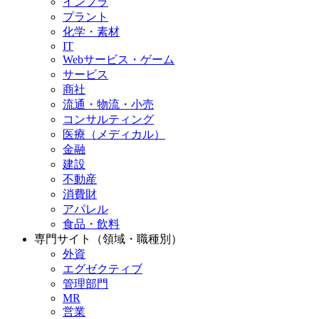
インフラ
プラント
化学・素材
IT
Webサービス・ゲーム
サービス
商社
流通・物流・小売
コンサルティング
医療（メディカル）
金融
建設
不動産
消費財
アパレル
食品・飲料
専門サイト（領域・職種別）
外資
エグゼクティブ
管理部門
MR
営業