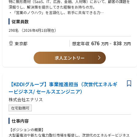
営業のノウハウ」を組織に注入し、組織を牽引していただける中途採用メ
特に無形商材（SaaS、IT、広告、金融、人材等）において、顧客の課題を
ンバーを求めています。プレイヤーとしての活躍はもちろん、組織全体の
深掘りし、解決策を提示してきた経験をお持ちの方。
営業レベルの平準化をする役割を期待しています。
・「営業のノウハウ」を言語化し、若手に共有できる力
自身の成功体験を若手社員に伝え、組織全体の成長に貢献したいという意
従業員数
【具体的に提案する内容（例）】
欲。
再エネ電力の導入 ：太陽光や風力で作られたクリーンな電気への切り
・新しい分野への高い適応力
298名
（2026年4月1日現在）
替え提案
変化の激しいエネルギー・GX領域において、自ら進んで最新情報をキャッ
PPA（電力販売契約）：企業の屋根等に設置された太陽光パネルの有効活
チアップする姿勢。
676
838
東京都
想定年収
万円
~
万円
用する仕組みの提案
・月２回程度の出張が可能な方
VPP（仮想発電所） ：太陽光や蓄電池等を活用し、電力の安定供給やIC
必要に応じて全国のお客様に訪問が発生します。
Tで制御し発電所のように調整力を提供する提案
求人エントリー
【歓迎（WANT）】
【入社後の教育・研修体制（スピード感のある育成）】
・チームリーダー、マネジメント、または後輩の育成・指導経験。
中途採用比率82％！異業界出身者が早期にプロとして活躍するためのステ
・SaaSベンダーにおけるカスタマーサクセスや導入支援プロセスの構築経
ップを確立しています。
験。
【KDDIグループ】事業推進担当（次世代エネルギ
・複数の関係者が関わるプロジェクト型案件の推進・調整経験。
STEP1（入社1ヶ月目）
ービジネス/ セールスエンジニア）
基礎知識の習得 座学やeラーニングを中心に、電力業界の仕組みや脱炭素
株式会社エナリス
（GX）のトレンド、自社商材の基礎を学びます。
在宅勤務可
STEP2（入社2〜3ヶ月目）
同行・実践開始 先輩コンサルタントの商談に同行し、実務の流れを学びま
仕事内容
す。並行して、難易度の低い（シンプルな構造の）商材から実際の提案活
動をスタートします。
【ポジションの概要】
大型蓄電池や新たな電力取引市場を駆使し、次世代のエネルギービジネス