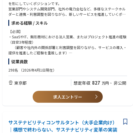
STEP3（入社3ヶ月以降）
を形にしていくポジションです。
ひとり立ち・範囲拡大 簡単な商材については自身で主導して提案を行いま
営業部門やシステム開発部門、社外の電力会社など、多様なステークホル
す。その後、徐々に複雑なプロジェクトや新規サービスの設計へと業務範
ダーと連携・利害調整を図りながら、新しいサービスを推進していくポジ
囲を広げ、早期のフルスタックコンサルタント化を目指します。
ションです。
求める経験 / スキル
■職務内容
【必須】
入社後は、電力業界の知識を基礎から習得していただくところからスター
・SaaSやIT、無形商材における法人営業、またはプロジェクト推進の経験
トします。
（目安3年程度）
その後、大型の蓄電池の導入に向けた収益シミュレーションや、エネルギ
（顧客や社内外の関係部署と利害調整を図りながら、サービスの導入・
ー管理システムを用いた稼働モニタリングなど、実務を通じて専門性を磨
提供を推進したご経験を重視します）
いていただきます。
・未知の領域に対する高い学習意欲
従業員数
（変化の激しいエネルギー業界のルールや新しい技術に対して、自ら
主な業務は以下の通りです。
積極的に学びキャッチアップできる方）
298名
（2026年4月1日現在）
１、大型蓄電池や太陽光発電向け蓄電池の導入・運用支援
顧客への見積書作成、各種契約の締結対応、システムの試運転実施、
【歓迎】
827
東京都
想定年収
非公開
万円
~
市場参入に向けた審査対応、システムへの登録手続きなど
・論理的思考力とアウトプット力 （国の制度やガイドラインを正確に読み
解き、分かりやすく顧客への提案や社内の運用ルールに落とし込める力）
２、新たな電力市場への参入に向けたシステム（SaaS）提供、運用代行サ
・電力ビジネスや新たな電力取引市場に関する基礎知識
求人エントリー
ービスの商談支援
営業部門と連携し、顧客への提案や商談を技術・運用・制度面からサ
ポートします
３、上記に付随して関係する事業者との調整
サステナビリティコンサルタント（大手企業向け）
｜構想で終わらない、サステナビリティ変革の実装
将来的な役割：