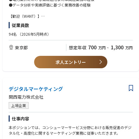
●データ分析や実績評価に基づく業務改善の経験
●蓄電池・再エネの運用実績データの分析
●入札・制御パラメータの改善・チューニング
【歓迎（WANT）】
●分析結果を踏まえた運用改善提案およびプロダクトへのフィードバック
●需給調整市場、容量市場における運用または分析経験
従業員数
●蓄電池や再エネの運用データ分析、最適化経験
などを担当いただきます。
●Excel等を用いたデータ分析スキル
94名
（2026年5月時点）
単なる分析に留まらず、分析結果を運用やプロダクトに反映し、当社のプ
ロダクト進化に直結させていく役割を担っていただきます。
【求める人物像】
700
1,300
東京都
想定年収
万円
~
万円
●データや事実に基づき、運用改善を回し続けられる方
【会社紹介】
●分析だけで終わらず、実運用や仕組みに落とし込める方
あらゆるエネルギー問題から解放された地球を創る。
●不確実性の高い環境でも仮説検証を高速に回せる方
求人エントリー
JERA Cross は、日本最大級の発電事業者である JERA の 100 % 子会社と
●社内外と連携しながら価値創出までやり切れる方
して 2024 年 6 月に誕生しました。私たちはエネルギー×デジタル×課題
解決を横断する専門家集団として、お客さまの脱炭素化を 24 時間 365 日
支え、ビジネス成長と地球環境の両立を実現します。
デジタルマーケティング
◆創業のストーリー
関西電力株式会社
JERA Cross が生まれた背景には、「2050 年ゼロエミッション」という JE
RA の大胆な挑戦があります。火力発電のリーディングカンパニーである
上場企業
がゆえに、脱炭素への道のりは険しい——だからこそ、戦略策定と技術実
装を一気通貫で担う専門チームが必要でした。
仕事内容
2014–2019 東京電力と中部電力が JV を設立し、燃料調達と火力発電で国
本ポジションでは、コンシューマーサービス分野における販売促進のデジ
内シェア 30 % を確立。
タル化・高度化に関するマーケティング業務に従事いただきます。
2020–2023 AI・半導体需要による電力需要急増と再エネ供給逼迫という