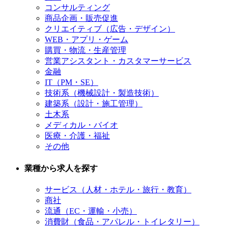
コンサルティング
商品企画・販売促進
クリエイティブ（広告・デザイン）
WEB・アプリ・ゲーム
購買・物流・生産管理
営業アシスタント・カスタマーサービス
金融
IT（PM・SE）
技術系（機械設計・製造技術）
建築系（設計・施工管理）
土木系
メディカル・バイオ
医療・介護・福祉
その他
業種から求人を探す
サービス（人材・ホテル・旅行・教育）
商社
流通（EC・運輸・小売）
消費財（食品・アパレル・トイレタリー）