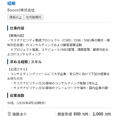
経験
電力市場や制度の専門知識を武器に、社内関係部署や社外パートナーとの
調整を図りながら、
Booost株式会社
新サービスの商用化や大型プロジェクトを牽引するプロジェクトマネージ
課長以上
在宅勤務可
ャー（推進役）としてご活躍いただくことを期待します。
本ポジションの魅力
仕事内容
・前職（無形商材やSaaSの法人営業など）で培った「顧客課題の解決力」
【業務内容】
や「関係者を巻き込む調整力」を、そのまま大きな武器として活かすこと
・サステナビリティ関連プロジェクト（CSRD／ISSB／SSBJ等の開示・規
ができます。
制対応支援）のコンサルティングおよび顧客提案活動
・脱炭素や次世代エネルギービジネスは国を挙げて推進されている最注力
※プロジェクト推進、スケジュール/WBS管理、課題管理、顧客伴走お
分野であり、3年程度の経験で、他では得られない極めて高い専門性を身
よびITコンサルティング
につけることができます。
・リモートワーク（週2回程度）やフレックスタイム制の活用によって、
求める経験 / スキル
弊社では時価総額5000億円以上の大企業に対して、サステナビリティERP
柔軟な働き方ができるポジションです。
「booost Sustainability」の導入および共創開発を通じ、
【必須スキル】
業界におけるベストプラクティスを確立しつつ、市場シェアの拡大を目指
入社当初～3か月間（キャッチアップ期）
・コンサルティングファームにて大手企業・官公庁に向けて下記の経験を
しています。
社内講座、eラーニングによって業界の基礎知識や自社サービスを理解
お持ちの方
また、サステナビリティコンサルティング事業も展開し、SX領域において
していただきます。
・サステナビリティ/ESG領域のコンサルティング経験 2年以上
企業のプロジェクト推進に伴走しながら、企業価値の向上に貢献していま
先輩社員のプロジェクトに副担当として参加し、実務を通じて業務知識
・サステナビリティ/ESG領域のフレームワークや海外・国内企業の調
す。
や進め方を学びます。
査・事例活用経験
従業員数
本ポジションでは、サステナビリティコンサルタントとして、クライアン
4カ月目以降～（ひとり立ち、自走期）
90名
（2026年4月1日時点）
トの課題解決をミッションに、提案・構想策定から実行までを一気通貫で
先輩のサポートを受けつつ、実際の蓄電池導入や市場参入に向けたプロ
【歓迎スキル】
リードしていただきます。現場の部門から経営層まで幅広くコミュニケー
ジェクトの主担当として、社内外の調整や商談支援を牽引していただきま
・ISSB／SSBJ／CSRDの開示・規制対応支援の経験
800
2,000
複数あり
想定年収
万円
~
万円
ションを取り、時には変革の旗振り役としてイニシアチブを取りながら、
す。
・GHG排出量（Scope1-3）算定や削減戦略策定の経験