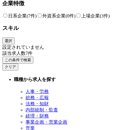
企業特徴
日系企業
(7件)
外資系企業
(0件)
上場企業
(3件)
スキル
選択
設定されていません
該当求人数
7
件
この条件で検索
クリア
職種から求人を探す
人事・労務
総務・広報
法務・知財
内部統制・監査
経理・財務
事業企画・営業企画
営業