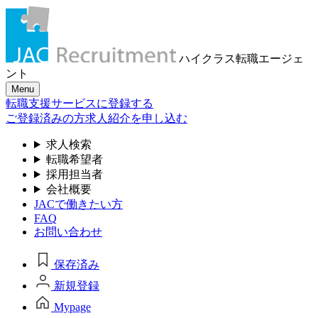
ハイクラス転職
エージェ
ント
Menu
転職支援サービスに登録する
ご登録済みの方
求人紹介を申し込む
求人検索
転職希望者
採用担当者
会社概要
JACで働きたい方
FAQ
お問い合わせ
保存済み
新規登録
Mypage