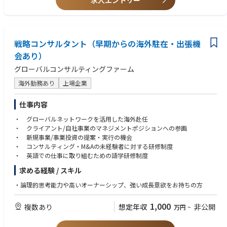
求人エントリー
態をめざしています。その実現のため、デジタル戦略統括部では、全社的
・業務/ユーザーの立場でのシステム開発プロジェクトマネジメント経験
なデジタル基盤の整備と、コンサルティングやAIソリューション提供など
の知見・経験を活用し、ビジネス部門および本部各部のDX推進を支援・牽
引しています。
戦略コンサルタント（早期からの海外駐在・出張機
【職場環境】
会あり）
当部はキャリア採用の社員が多数活躍しています。在宅勤務や時差勤務な
グローバルコンサルティングファーム
ども利用可能です。
海外勤務あり
上場企業
【参照記事】
当部門に所属するキャリア入行社員のインタビュー記事になります。
仕事内容
・デジタル戦略統括部の全体感について
https://www.mysite.bk.mufg.jp/career/crosstalk/03/
・ グローバルネットワークを活用した海外赴任
・データマネジメント領域について
・ クライアント/自社事業のマネジメントポジションへの参画
https://www.mufg.jp/profile/strategy/dx/articles/0131/
・ 新規事業/事業投資の提案・実行の機会
・ コンサルティング・M&Aの未経験者に対する研修制度
【弊社独占インタビュー】
・ 英語での仕事に取り組むための語学研修制度
執行役員 CDO 兼 デジタル戦略統括部長の江見 盛人氏へ独占インタビュー
を実施いたしました。
求める経験 / スキル
全社として目指すデータドリブン経営の姿や、デジタル戦略統括部にジョ
・論理的思考能力や高いオーナーシップ、強い成長意欲をお持ちの方
インする醍醐味についてお話いただきましたので、ぜひご一読ください。
https://www.jac-recruitment.jp/company/bk.mufg/interview01/
1,000
複数あり
想定年収
非公開
万円
~