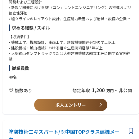
開発および工程設計
• 新製品開発におけるSE（コンカレントエンジニアリング）の推進および
組立性評価
• 組立ラインのレイアウト設計、生産能力改善および治具・設備の企画・
検証
求める経験 / スキル
• ボルト締結管理に関する技術基準の策定（締付トルク設定、締結条件、
品質保証、防緩み対策等）
【必須条件】
• 油圧配管・車両ハーネスの設計最適化および組立工程改善
• 機械工学、機械設計、車両工学、建設機械関連分野の学士以上
• 配管・ハーネスの取り回し、固定方法、長さ調整など組立品質向上に向
• 建設機械・鉱山機械における組立生産技術経験5年以上
けた技術改善
• 大型鉱山ダンプトラックまたは大型建設機械の組立工程に関する実務経
• 生産現場における技術支援、不具合解析および改善活動の推進
験
• 作業標準書、組立手順書、検査基準書など各種技術文書の作成・標準化
• ボルト締結管理、締付トルク管理に関する専門知識
従業員数
• ベンチマーク調査および組立技術の継続的改善
• 油圧配管および車両ハーネスの組立技術・工程設計経験
• 協力会社への技術指導、品質改善支援および現場教育
• CAD、SolidWorks等を用いた機械設計経験
40名
• 新工法・スマートツール・新材料など先進技術の導入および量産展開
• 組立手順書、作業標準書、検査基準書など技術文書作成経験
【歓迎条件】
1,200
複数あり
想定年収
非公開
万円
~
• 大型建設機械の生産ライン立ち上げ経験
• スマートファクトリー、自動化設備導入経験
• 海外工場立ち上げまたは海外生産支援経験
求人エントリー
• ベンチマーク分析および工程改善活動の経験
塗装技術エキスパート/※中国TOPクラス建機メー