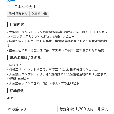
カー
三一日本株式会社
海外勤務あり
外資系企業
仕事内容
• 大型鉱山ダンプトラックの新製品開発における塗装工程のSE（コンカレ
ントエンジニアリング）推進および設計レビュー
• 防錆性能向上を目的とした排水・排気構造の最適化および腐食対策の提
案
• 塗装工程における施工性改善、マスキング不良・塗料溜まりなど品質リ
スクの低減
求める経験 / スキル
• 生産ラインでの量産検証（トライ）および塗装工程の立ち上げ支援
• 大型鉱山ダンプトラック向け塗装ラインの企画・設計・導入および工程
【必須条件】
開発
• 機械工学、化学、材料工学、塗装工学または関連分野の学士以上
• 新規塗装設備・生産ラインのレイアウト設計および導入プロジェクトの
• 大型鉱山ダンプトラック、建設機械または大型鋼構造物における塗装技
推進
術経験10年以上
• 環境対応塗料・新材料・自動化設備など新技術の調査・評価・量産導入
• 大型塗装ラインの企画・設計・導入・立ち上げ経験
• 塗装品質不良や工程異常の原因解析・改善および品質向上活動
• 電着塗装（E-Coat）、シーリング、上塗り工程を含む塗装プロセスに関
従業員数
• 協力会社への技術支援・品質改善指導および工程監査
する専門知識
• 塗装品質改善、工程改善および量産立ち上げの実務経験
40名
• 部門横断でプロジェクトを推進できるコミュニケーション能力
【歓迎条件】
1,200
複数あり
想定年収
非公開
万円
~
• 百トンクラス以上の大型鉱山ダンプトラック開発・生産経験