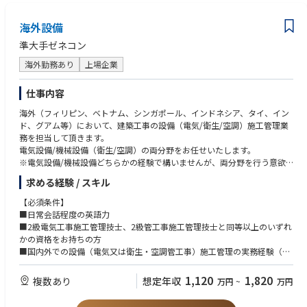
★駐在の詳細については面接内で採用担当者様よりお話頂きます。海外で
チャレンジ・キャリアの幅を広げたい方のご応募お待ちしております。
海外設備
【施工実績】
準大手ゼネコン
・ダム建設
・RC構造物
海外勤務あり
上場企業
・土地造成
・道路土工
仕事内容
・橋梁建設
海外（フィリピン、ベトナム、シンガポール、インドネシア、タイ、イン
・エネルギー関連
ド、グアム等）において、建築工事の設備（電気/衛生/空調）施工管理業
・水系環境施設 等
務を担当して頂きます。
電気設備/機械設備（衛生/空調）の両分野をお任せいたします。
※電気設備/機械設備どちらかの経験で構いませんが、両分野を行う意欲
のある方を募集しております。
求める経験 / スキル
■業務内容：
【必須条件】
・クライアント、施工業者とのネゴ/打合せ
■日常会話程度の英語力
・実行予算、見積もり、工事スケジュール等の書類作成
■2級電気工事施工管理技士、2級管工事施工管理技士と同等以上のいずれ
・施工図面作成、チェック、修正
かの資格をお持ちの方
・資材、職人の手配
■国内外での設備（電気又は衛生・空調管工事）施工管理の実務経験（5
・現場管理全般（工程管理、安全管理、品質管理、原価管理）
年以上）
・引き渡し
1,120
1,820
複数あり
想定年収
万円
~
万円
・ローカル施工管理者の指導 など
【歓迎条件】
★駐在の詳細については面接内で詳細お話頂きます。海外でチャレンジ・
■海外での設備施工管理の実務経験のある方