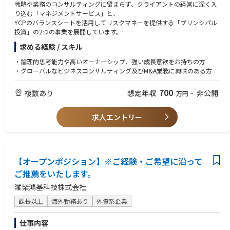
戦略や業務のコンサルティングに留まらず、クライアントの経営に深く入
り込む「マネジメントサービス」と、
YCPのバランスシートを活用してリスクマネーを提供する「プリンシパル
投資」の2つの事業を展開しています。
また直近では、「M&Aにおけるフィナンシャルアドバイザリー」、「グロ
求める経験 / スキル
ーバルなチームを活用したクロスリージョナルな案件」、「クライアント
の経営ポジションへの人材提供」にも注力し、様々なの経営経験を通じた
・論理的思考能力や高いオーナーシップ、強い成長意欲をお持ちの方
実践に強い人材の養成に注力しています。
・グローバルなビジネスコンサルティング及びM&A業務に興味のある方
《世界22拠点のグローバルネットワーク》
700
複数あり
想定年収
非公開
万円
~
クライアント及び自社事業の海外展開を迅速に実現させるため、アジアを
中心にグローバル20都市に拠点を設置。また、グローバルな環境下で企業
価値創出に貢献できるプロ人材の育成に向けて、意欲のある若手社員に対
求人エントリー
しては海外赴任の機会も積極的に提供しています。
【YCPでのキャリアについて】
・ グローバルネットワークを活用した海外赴任
【オープンポジション】※ご経験・ご希望に沿って
・ クライアント/自社事業のマネジメントポジションへの参画
・ 新規事業/事業投資の提案・実行の機会
ご推薦をいたします。
・ コンサルティング・M&Aの未経験者に対する研修制度
濰柴鴻基科技株式会社
・ 英語での仕事に取り組むための語学研修制度
課長以上
海外勤務あり
外資系企業
仕事内容