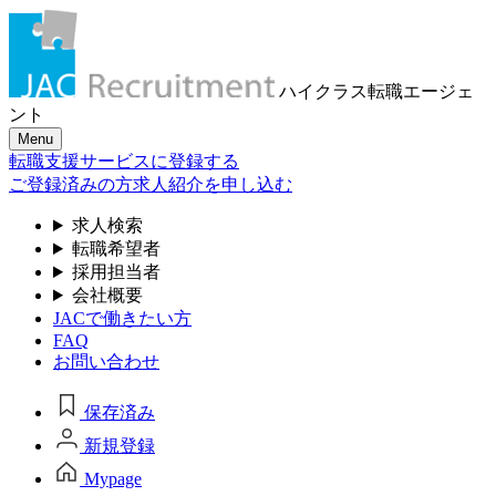
ハイクラス転職
エージェ
ント
Menu
転職支援サービスに登録する
ご登録済みの方
求人紹介を申し込む
求人検索
転職希望者
採用担当者
会社概要
JACで働きたい方
FAQ
お問い合わせ
保存済み
新規登録
Mypage