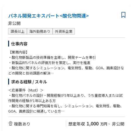
パネル開発エキスパート<酸化物関連>
非公開
課長以上
海外勤務あり
外資系企業
仕事内容
【業務内容】
・酸化物新製品の技術準備を主導し、開発チームを牽引
・新製品RFIパネルの評価方針を策定し、実行を推進
・酸化物に関するシミュレーション、電気特性、駆動、GOA、画素設計な
どの開発と技術課題の解決
・酸化物技術の将来戦略を策定し、研究開発を推進
求める経験 / スキル
＜応募要件（Must）＞
・酸化物パネルの設計・開発経験が5年以上あり、うち量産導入または試
作開発の経験が1年以上ある方
・酸化物に関する専門知識を有し、シミュレーション、電気特性、駆動、
GOA、画素設計に精通している方
＜応募要件（Want）＞
1,000
複数あり
想定年収
非公開
万円
~
・企業文化や経営戦略を理解し、その推進に主体的に取り組める方