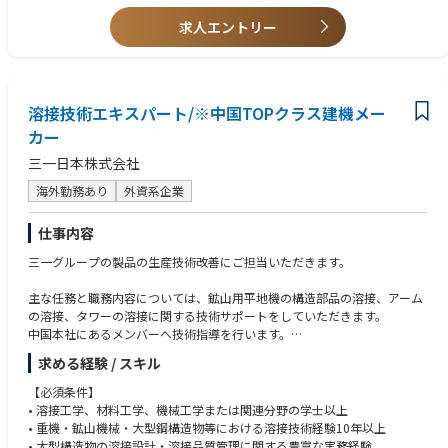
• 新規塗装ラインの立ち上げまたは工場建設プロジェクトへの参画経験
• 環境対応塗料・新材料・新工法の研究開発経験
求人エントリー
• 自動塗装設備・ロボット塗装設備に関する知識
• グローバル開発プロジェクトへの参画経験
溶接技術エキスパート/※中国TOPクラス建機メー
カー
三一日本株式会社
海外勤務あり
外資系企業
仕事内容
三一グループの製品の生産技術改善にご担当いただきます。
主な任務と職務内容については、鉱山用平地機の構造部品の溶接、アーム
の溶接、タワーの溶接に関する技術サポートをしていただきます。
中国本社にあるメンバーへ技術指導を行います。
求める経験 / スキル
詳しくは
• 大型鉱山ダンプトラックのメインフレーム、ダンプボディなど主要構造
【必須条件】
部品の溶接構造設計、溶接技術開発および溶接不具合解析
• 溶接工学、材料工学、機械工学または関連分野の学士以上
• 高張力鋼板・厚板・異材接合に関する溶接施工要領書（WPS）および溶
• 重機・鉱山機械・大型鋼構造物等における溶接技術経験10年以上
接施工法承認試験（PQR）の作成・管理
• 大型構造物の溶接設計・溶接品質管理に関する豊富な実務経験