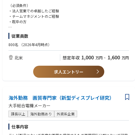
※本ポジションは米国法人での雇用となります。
（必須条件）
・法人営業での卓越したご経験
＜具体的な職務内容＞
・チームマネジメントのご経験
全米での日系関連会社を中心とした新規顧客開拓、既存顧客含む法人営業
・既卒の方
（英語・日本語双方での営業活動を想定）
現地製造業コミュニティへのアプローチ、新規見込み顧客の獲得チャネル
【歓迎条件】
従業員数
の策定
・SaaSプロダクトにおけるフィールドセールスのご経験・卓越した成果
顧客との接点より、事業開発および商品・サービス開発へのフィードバッ
・総合商社、コンサルティング企業でのグローバルプロジェクト、大型ア
800名
（2026年4月時点）
ク
ライアンスに関わったご経験
日本チームとの連携、必要な情報のUSチームへの展開、ベストプラクティ
・フットワーク軽く顧客先へ足を運び、泥臭く関係構築を推進できる行動
1,000
1,600
北米
想定年収
万円
~
万円
スの共有
力
・製造業企業へのフィールドセールスのご経験
〇仕事のやりがい・魅力
・卓越した成果・過去の経験や成功体験に固執せず、柔軟に自身をアップ
求人エントリー
日本が育て、日本を育てた製造業という日本にゆかりある業界において、
デートできる方
グローバルをリードするチェンジメーカーとなり、世界を変えていく取り
・英語圏での留学や就労のご経験 ※英語非ネイティブ話者の方
組みの第一歩を共にできます。
・英語圏現地校およびインターナショナルスクールへ通われたご経験
我々が取り組む課題は企業を蝕んでいてもなお解くことを諦めてられてい
・Sにおけるビジネスのご経験
ました。
海外勤務 画質専門家（新型ディスプレイ研究）
・日本での留学や就学のご経験 ※日本語非ネイティブ話者の方
そのような課題を我々の提供するプロダクトを活用してお客様と共に解決
・日本語能力 - 母国語としての言語能力もしくは日本語能力試験N1相当
大手総合電機メーカー
していくご提案をする過程では、製造業におけるプロフェッショナルたち
・英語能力- 母国語としての言語能力もしくはTOEFL iBT90/IELTS6.5相当
との多くの心揺さぶられる瞬間を経験することができます。
・米国パスポートやグリーンカードの保有、もしくはOPT等の米国にて就
課長以上
海外勤務あり
外資系企業
USチームは現在、CEOやCFOとも非常に近い距離で経営のダイナミクスを
労できる資格（※ビザサポート可）
感じながら走っている、少数精鋭の組織です。
仕事内容
あなたの「卓越した営業力」が、US事業の突破口そのものになります。
【こんな方と働きたい】
※CEOとCFOもシカゴ在住です