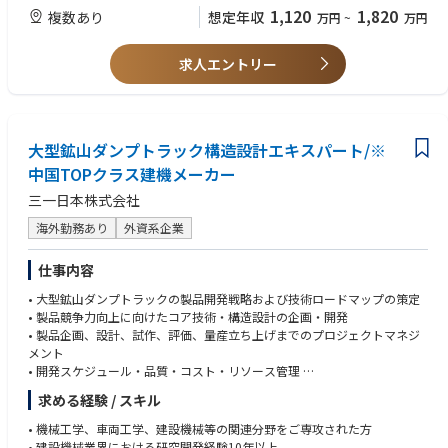
・施工図面作成、チェック、修正
1,120
1,820
複数あり
想定年収
万円
~
万円
・資材、職人の手配
・現場管理全般（工程管理、安全管理、品質管理、原価管理）
・ローカル施工管理者の指導 など
求人エントリー
★駐在の詳細については面接内で詳細お話頂きます。海外でチャレンジ・
キャリアの幅を広げたい方のご応募お待ちしております。
大型鉱山ダンプトラック構造設計エキスパート/※
中国TOPクラス建機メーカー
三一日本株式会社
海外勤務あり
外資系企業
仕事内容
• 大型鉱山ダンプトラックの製品開発戦略および技術ロードマップの策定
• 製品競争力向上に向けたコア技術・構造設計の企画・開発
• 製品企画、設計、試作、評価、量産立ち上げまでのプロジェクトマネジ
メント
• 開発スケジュール・品質・コスト・リソース管理
• 研究開発チームのマネジメント、人材育成および技術指導
求める経験 / スキル
• 自動運転・IoT・軽量化技術など次世代技術の調査・研究
• 製品開発および量産化における技術課題の解決
• 機械工学、車両工学、建設機械等の関連分野をご専攻された方
• 大学・研究機関との共同研究、技術提携および知的財産管理
• 建設機械業界における研究開発経験10年以上