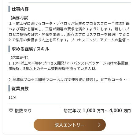
日本企業のグローバル戦略を極める。これが次代の成功の鍵。
仕事内容
【業務内容】
１・前工程におけるコータ・デベロッパ装置のプロセスフロー全体の計画
および設計を担当し、工程が顧客の要求を満たすようにします。新しいプ
ロセス技術の研究・開発を主導し、既存のプロセスフローを最適化するこ
とで製品の歩留まり向上を図ります。プロセスエンジニアチームの監督・
指導を行い、プロセスの研究・検証を通じて技術の実現可能性と安定性を
求める経験 / スキル
確保します。
【応募要件】
２・プロセス開発プロジェクトの全体計画および管理を担当し、プロジェ
1. 10年以上の半導体プロセス開発/アドバンスドパッケージ向けの装置使
クト計画の策定、進捗管理を行い、品質を確保しながら予定通りの完了を
用経験、5年以上のチーム管理経験を持っている人材。
目指します。
2. 半導体プロセス開発フローおよび関連技術に精通し、前工程コータ・デ
３・プロセスエンジニアチームの指導・管理を行い、チームの成長戦略を
ベロッパ装置のプロセス技術と最適化方法に精通し、優れた障害診断と解
従業員数
策定して技術力の向上を図ります。トレーニング計画の立案・実施を通じ
決能力を持ち、技術的な課題を効率的に処理できる人材。
て、チームが最新のプロセス技術や手法を習得できるよう支援します。チ
11名
ームのイノベーション力を高め、技術革新とベストプラクティスの推進を
3. 論理的な分析と問題解決能力が強く、速いペースで高強度の作業環境に
担います。
適応でき、継続的な学習と自己向上の能力があり、業界の最新技術動向に
1,000
4,000
複数あり
想定年収
万円
~
万円
注目し、研究開発者をエンパワーメントする人材。
４・生産および現場チームに対して技術的なサポートを提供し、生産プロ
セスや現場で発生する技術的課題の解決を支援します。プロセス障害の診
求人エントリー
断・対応に携わり、プロジェクトの円滑な進行を確保します。