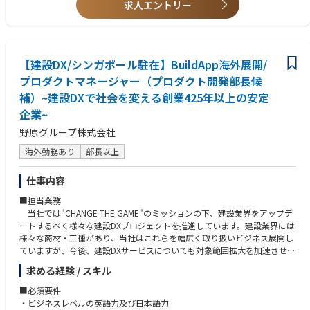
求人エントリー
【建設DX/シンガポール駐在】BuildApp海外展開/
プロダクトマネージャー（プロダクト開発部長候
補）~建設DXで社会を変える創業425年以上の安定
企業~
野原グループ株式会社
海外勤務あり
部長以上
仕事内容
■担当業務
当社では"CHANGE THE GAME"のミッションの下、建設業界をアップデ
ートするべく様々な建設DXプロジェクトを推進しています。建設業界には
様々な商材・工種があり、当社はこれらを幅広く取り扱いビジネス展開し
ていますが、今後、建設DXサービスについても対象範囲拡大を加速させる
ため、業界や当社の各ビジネス全体を見据えたDX戦略を推し進めていま
求める経験 / スキル
す。
建設業界はBIM（Building Information Modeling）を始めとしたデジタ
■必須要件
ル化が急速に進みつつあり、現在のアナログな商習慣からデジタルを活用
・ビジネスレベルの英語力及び日本語力