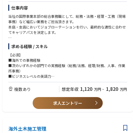
仕事内容
当社の国際事業本部の総合事務職として、総務・法務・経理・工務（現場
事務）など幅広い業務をご担当頂きます。
本店・支店においてジョブローテーションを行い、最終的な適性に合わせ
てキャリアパスを決定します。
【具体的には】
求める経験 / スキル
■総務業務：組織のコーポレート業務、給与査定や教育訓練計画策定など
の人事業務、出張者のホテル・食事・送迎・顧客訪問のアポイントなどの
【必須】
秘書業務、等
■海外での事務経験
■経理業務：組織の業績管理などの管理会計、単体決算や連結決算などの
■次のいずれかの部門での実務経験（総務/法務、経理/財務、人事、作業
財務会計、現地金融機関との折衝、会社経営に関する日本本社への報告資
所事務）
料取り纏め、等
■ビジネスレベルの英語力
■工務業務：プロジェクトの進捗確認や損益管理、輸送業務や工事保険の
手配、等
【求める人物像】
1,120
1,820
複数あり
想定年収
万円
~
万円
■監査業務：内部統制の構築・運営業務、社内監査対応、現地公認会計士
■対人折衝力のある方
監査対応、現地税務アセスメント対応、等
■集団統率力のある方
■現地法人や現地事務所の立ち上げ業務、等
求人エントリー
■プレッシャーを跳ね返す力のある方
※業務により海外駐在、海外出張の可能性がございます。
■前例のない課題に積極的に取り組む姿勢のある方
海外土木施工管理