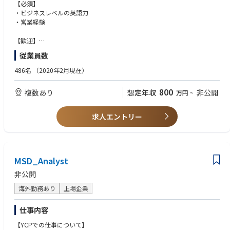
現地売上規模の拡大と既存・休眠顧客との関係構築
【必須】
投資ストラクチャリング・実行
【具体的には】
・ビジネスレベルの英語力
エンゲージメント推進：
・現地クライアントへの提案営業
・営業経験
・プロジェクトの進捗管理
ポートフォリオ企業（3〜4社）のバリューアップ戦略立案・実行管理
・日本、アメリカ拠点での窓口対応
【歓迎】
ROE分母改善（自社株買い・政策保有株縮減・資本配分ポリシー策定等）
・製造や設計部門との調整業務
・海外での駐在経験
の推進
従業員数
ROE分子強化（知的資本活用・成長戦略・人材育成等）についてICMGコ
486名
（2020年2月現在）
ンサルチームと協働
投資先経営陣との継続的な対話・エンゲージメント
800
公開エンゲージメント戦略の設計（大量保有報告書・Web公開等）
複数あり
想定年収
非公開
万円
~
LP対応・Exit：
求人エントリー
LP（大手金融機関・機関投資家）向けレポーティング・IR活動
Exit戦略の設計・実行（経営陣との協議ベースでの段階的売却）
MSD_Analyst
非公開
海外勤務あり
上場企業
仕事内容
【YCPでの仕事について】