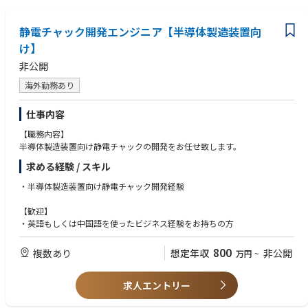
５・研究開発・生産・品質などの各部門と密接に連携し、プロセスフロー
と設備のソフトウェア・ハードウェアの統合を円滑に進めます。
静電チャック開発エンジニア【半導体製造装置向
け】
非公開
海外勤務あり
仕事内容
【職務内容】
半導体製造装置向け静電チャックの開発をお任せ致します。
求める経験 / スキル
・半導体製造装置向け静電チャック開発経験
【歓迎】
・英語もしくは中国語を使ったビジネス経験をお持ちの方
800
複数あり
想定年収
非公開
万円
~
求人エントリー