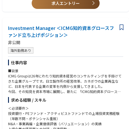
求人エントリー
Investment Manager ＜ICMG知的資本グロースフ
ァンド立ち上げポジション＞
非公開
海外勤務あり
仕事内容
■背景
ICMG Groupは26年にわたり知的資本経営のコンサルティングを手掛けて
きた企業グループです。日立製作所の経営改革、カネボウの企業再生な
ど、日本を代表する企業の変革を内側から支援してきました。
今回、その知見を資本市場に展開し、新たに 「ICMG知的資本グロースフ
ァンド」 を立ち上げます。
求める経験 / スキル
従来のアクティビストファンドがROEの分母（資本政策＝自社株買い・資
産売却等）の改善に終始する中、本ファンドはROE分子（＝企業の持続的
＜必須要件＞
な稼ぐ力）の強化まで踏み込む 「実行型エンゲージメントファンド」 で
投資銀行・PEファンド・アクティビストファンドでの上場投資実務経験
す。
（年数不問・ポテンシャル重視）
M&A・事業再編・企業価値評価（バリュエーション）の実績
＜ファンドの特徴＞
上場企業の経営層との対話・交渉経験