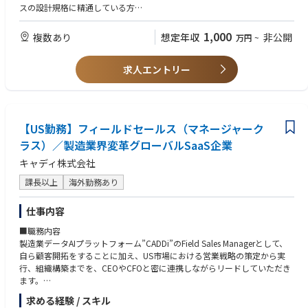
スの設計規格に精通している方
＜応募要件（Want）＞
1,000
複数あり
想定年収
非公開
万円
~
・企業文化や経営戦略を理解し、その推進に主体的に取り組める方
・マネジメント経験があり、チームの成長を重視しながら、メンバーの育
求人エントリー
成・支援に積極的に関われる方
【US勤務】フィールドセールス（マネージャーク
ラス）／製造業界変革グローバルSaaS企業
キャディ株式会社
課長以上
海外勤務あり
仕事内容
■職務内容
製造業データAIプラットフォーム”CADDi”のField Sales Managerとして、
自ら顧客開拓をすることに加え、US市場における営業戦略の策定から実
行、組織構築までを、CEOやCFOと密に連携しながらリードしていただき
ます。
キャディ米国法人があるシカゴを中心に、US全土の顧客が対象になりま
求める経験 / スキル
す。