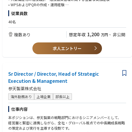
• 溶接変形、残留応力、溶接割れなどの課題に対する技術的改善および品
• WPSおよびPQRの作成・運用経験
質向上
• 溶接欠陥解析、残留応力・溶接変形制御、疲労破壊解析に関する専門知
従業員数
• 溶接部の疲労破壊、亀裂、品質不具合など重大品質問題の解析・対策立
識
案
【歓迎条件】
40名
• APQP・PFMEAに基づく製品開発プロセスにおける溶接品質管理および
• 国際溶接技術者（IWE）資格保有者
特殊工程管理
• AWS、ISO、EN等の国際溶接規格に関する知識
1,200
複数あり
想定年収
非公開
万円
~
• 人・設備・材料・工法・環境（4M1E）の変更管理および溶接工程全体の
• 溶接シミュレーション（熱変形解析・残留応力解析等）の経験
品質改善活動
• APQP・PFMEAの実務経験
• 溶接技術者・溶接作業者への技術指導および教育体制の構築
• グローバル開発プロジェクトへの参画経験
求人エントリー
• 溶接管理体制および標準化活動の推進
Sr Director / Director, Head of Strategic
Execution & Management
参天製薬株式会社
海外勤務あり
上場企業
部長以上
仕事内容
本ポジションは、参天製薬の戦略部門におけるシニアメンバーとして、
経営層と緊密に連携しながら、全社・グローバル視点での中長期成長戦略
の策定および実行を主導する役割です。