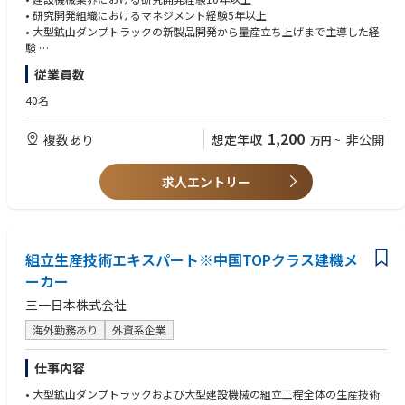
• 研究開発組織におけるマネジメント経験5年以上
• 大型鉱山ダンプトラックの新製品開発から量産立ち上げまで主導した経
験
• 構造設計、油圧システム、パワートレイン等に関する専門知識
従業員数
• プロジェクトマネジメント経験
【歓迎条件】
40名
• グローバル開発プロジェクトへの参画経験
• 新製品開発または新技術開発のリーダー経験
1,200
複数あり
想定年収
非公開
万円
~
• 特許出願・知的財産管理の経験
• 技術戦略立案の経験
求人エントリー
組立生産技術エキスパート※中国TOPクラス建機メ
ーカー
三一日本株式会社
海外勤務あり
外資系企業
仕事内容
• 大型鉱山ダンプトラックおよび大型建設機械の組立工程全体の生産技術