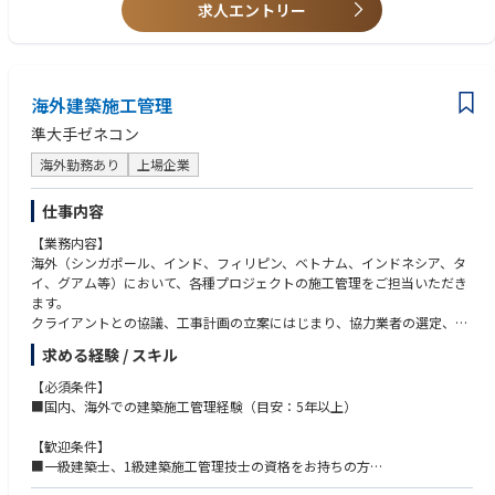
キャリアの幅を広げたい方のご応募お待ちしております。
求人エントリー
海外建築施工管理
準大手ゼネコン
海外勤務あり
上場企業
仕事内容
【業務内容】
海外（シンガポール、インド、フィリピン、ベトナム、インドネシア、タ
イ、グアム等）において、各種プロジェクトの施工管理をご担当いただき
ます。
クライアントとの協議、工事計画の立案にはじまり、協力業者の選定、品
質管理、原価管理、安全管理、工程管理等トータルで担っていただきま
求める経験 / スキル
す。
※同社が手掛ける物件には、日系/非日系の世界的グローバル企業の、マ
【必須条件】
ンション、工場、庁舎、倉庫などの案件が多数あります。
■国内、海外での建築施工管理経験（目安：5年以上）
■業務内容：
【歓迎条件】
・クライアント、施工業者とのネゴ/打合せ
■一級建築士、1級建築施工管理技士の資格をお持ちの方
・実行予算、見積もり、工事スケジュール等の書類作成
■海外建築施工管理の実務経験