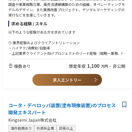
及び建材メーカーなど各ステークホルダーとの施工現場での実証も進んで
海外勤務経験（特に東南アジア歓迎）
調査や事業戦略立案、販売流通網構築のための組織、オペレーティングモ
います。
日本の建設実務を深く理解している方
デルのデザイン、また業務改善プロジェクト、デジタルマーケティングの
https://www.youtube.com/watch?v=reFaYwEVmDM （７分程度）
事業責任（PL）を持った経験
実行などを支援していきます。
ASEAN現地の深い知識また現地に居る地の利を活かし、クライアントの海
■入社後すぐにお任せする業務：
求める経験 / スキル
外現法の信頼される相談相手としての地位を確立し、また地域のEYグルー
まずはBuildAppの内装サービスに注力し、入社後数か月は日本にてOJTで
プの様々な部門と連携しプロジェクトを実行し、成功に導いていける方を
以下のような経験がある方を求めています
BuildApp内装サービスおよびプロダクトについて理解を深めるとともに、
募集しています。
シンガポール拠点メンバーとリモートをベースにコミュニケーションを取
① 業界経験およびクライアントリレーション
って初期調査の状況をキャッチアップいただきながら、シンガポールにお
【プロジェクト事例】
・ハイテク/消費財/自動車
いてBuildAppサービスを展開するためのカスタマイズ開発に向けた調査計
・タイにおける大手製造業のスマートファクトリー構想策定と導入支援
・上記業界クライアント向けプロジェクトのリード経験（戦略～業務、I
画を策定いただきます。その後、シンガポールに駐在して実際に調査を実
・ベトナムの大手メーカーの人事制度設計
T）および主要企業とのリレーション
施してカスタマイズ開発をリードし、ビジネス開発マネジャーと連携して
・大手メーカーのSAP導入支援
・業界トレンドおよび課題の理解
1,100
顧客との実証案件の獲得を経て実ビジネス獲得に繋げていただきます。
複数あり
想定年収
非公開
万円
~
・次世代EV関連のグローバル調査支援
② グローバルプロジェクトの経験者
【強み】
求人エントリー
・ASEANなどでの海外駐在、あるいは海外現地を深く巻き込んだグローバ
・各メンバーがグローバルプロジェクト実行の豊富な経験や駐在経験から
ルプロジェクトの経験
広いグローバル視野を持っている
・言語文化だけでなく、各地域の産業の主要なトレンド・チャレンジに対
③ グローバルへの強い志
する深い理解とEYグローバル・ソリューション・知見と経験を掛け合わせ
・チャレンジングな状況でも日本企業をグローバルで支援したいという志
コータ・デベロッパ装置(塗布現像装置)のプロセス
ることで最適なソリューションをクライアントに提供できる
・海外専門というユニークなチームを創り上げていきたいというアントレ
開発エキスパート
プレナーシップ
※参照リンク
Kingsemi Japan株式会社
下記リンクよりJOBチームの掲載記事がご覧頂けます。
【語学力】
日本語：ネイティブまたは同等、英語：ビジネス以上
海外勤務あり
外資系企業
部長以上
・JAC Recruitment