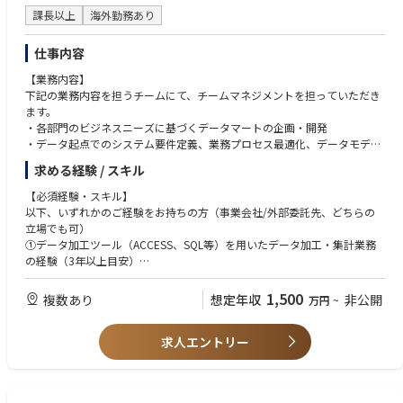
経営課題を自分事として捉え、主体的に行動できる人材と組織文化の醸成
前進させる力
課長以上
海外勤務あり
戦略機能の知見・働き方をグループ全体に展開し、全社の戦略実行力向上
海外地域を含む関係者を巻き込み、意思決定と実行を推進できるリーダー
に貢献
シップ
仕事内容
複雑な内容を整理し、論理的かつ分かりやすく伝える説明力
【業務内容】
・組織・人材観
下記の業務内容を担うチームにて、チームマネジメントを担っていただき
個人の成果だけでなく、チームとしての成果最大化に責任を持てる方
ます。
若手・中堅人材の育成を通じ、組織全体のレベル向上に貢献できる方
・各部門のビジネスニーズに基づくデータマートの企画・開発
・データ起点でのシステム要件定義、業務プロセス最適化、データモデル
設計のコンサルティング
求める経験 / スキル
【成長機会】
【必須経験・スキル】
世界有数のグローバル金融グループで、全社ビッグデータ基盤のアーキテ
以下、いずれかのご経験をお持ちの方（事業会社/外部委託先、どちらの
クチャ設計や、多様かつ膨大なデータの活用と管理に超上流工程から挑む
立場でも可）
ことができます。
①データ加工ツール（ACCESS、SQL等）を用いたデータ加工・集計業務
の経験（3年以上目安）
【キャリアパス】
②金融機関でのデータ利活用経験（3年以上目安）
データ人材のプロフェッショナルキャリアを歩むケース、IT部門での経験
1,500
複数あり
想定年収
非公開
万円
~
を積みシステム戦略・デジタル施策等を推進するキャリアを歩むケース等
上記に加えて、３～５年以上のマネジメント経験（10名前後～）が必須と
があります。
なります。
求人エントリー
【デジタル戦略統括部について】
【歓迎経験・スキル】
MUFGではデータに基づいた迅速な意思決定による更なる成長に向け、全
・データベースの要件定義、設計、開発の業務経験
社的な業務のデジタル化を推進し、あらゆる活動がデータ化されている状
・BIツールやPython、Rを用いたデータ分析の業務経験
態をめざしています。その実現のため、デジタル戦略統括部では、全社的