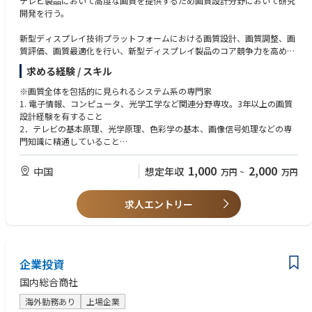
テレビ製品において高度な画質を提供するため画質設計分野において研究
・当社のミッションおよびビジョンに強く共感いただける方
開発を行う。
・新しく事業立ち上げをしていくことにやりがいを感じる方
・不確実性や難易度が高いことにワクワクできる方
新型ディスプレイ技術プラットフォームにおける画質設計、画質調整、画
・やり抜く覚悟がある方
質評価、画質最適化を行い、新型ディスプレイ製品のコア競争力を高め
る。
求める経験 / スキル
1、映像画質業界の注目トピック、最先端技術情報および関連規格・標準
※画質全体を包括的に見られるシステム系の専門家
の発表・実施動向を追跡し、重要技術をリサーチする
1. 電子情報、コンピュータ、光学工学など関連分野専攻。3年以上の画質
2、研究プロジェクトにおける画質の主観的効果の調整と主観評価を担当
設計経験を有すること
し、評価スコアの確保を図る
2．テレビの基本原理、光学原理、色彩学の基本、画像信号処理などの専
3、映像画質ソリューションの検証および機能計画を担当
門知識に精通していること
4、ULEDプラットフォームにおける画質設計および開発業務を担当
3．画質評価、業界規格・標準に関する専門知識を有すること
5、主要製品の画質優位性の発掘、マーケティングプロモーションおよび
4．画質設計および開発フローに精通し、継続的な最適化と効率向上がで
1,000
2,000
中国
想定年収
万円
~
万円
企画推進をサポートする
きること
6、画質に関する研究を行い、関連する特許を出願・提出する
5. 優れたチームワーク能力とコミュニケーション能力を持ち、問題を独自
7、視覚的な快適性に関する認証基準を読み解き、製品ニーズと組み合わ
求人エントリー
に分析し解決策を提案できること。
せて認証取得を達成する。
知見をまとめて共有することに長けていること。
企業投資
国内総合商社
海外勤務あり
上場企業