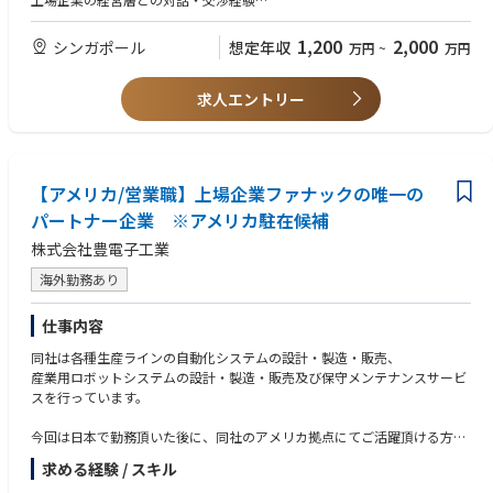
コーポレートガバナンス・コードおよび資本市場規制への理解
投資対象： PBR1倍割れの国内上場企業（時価総額200〜500億円）に3〜
日本語ネイティブ＋ビジネス英語力
1,200
2,000
シンガポール
想定年収
万円
~
万円
4社集中投資
アプローチ： 外資系アクティビストファンドとは一線を画す、
＜歓迎要件＞
企業と敵対せず、共創型で経営変革を実行する「フレンドリーエンゲージ
求人エントリー
CFA・MBA・公認会計士等の資格保有
メントファンド」
製造業・インフラ・BtoBサービスセクターへの知見
ESG・非財務指標への関心
独自アセット： IC Rating（知的資本可視化）、Navigator（自律型経営モ
アジア市場でのビジネス経験
デル）、リーダーシップ育成プログラムなど
【アメリカ/営業職】上場企業ファナックの唯一の
運用期間： 7〜10年。Exit後もコンサルチームが変革を継続し、"逃げな
＜求める人物像＞
い"支援を貫く
パートナー企業 ※アメリカ駐在候補
新しい事業の立ち上げフェーズをゼロから一緒に推進したいというマイン
VC実績： 累計145億円+のファンド運用、IPO4件、グローバル10ヵ国での
ドが最も重要。完成された組織に入るのではなく、事業をつくっていく
株式会社豊電子工業
スタートアップ投資実績
方。投資の実行力と経営支援的な課題解決力の両方に興味があり、経営者
グローバル： シンガポール・インドを中心としたグローバルサウスの拠点
と信頼関係を築ける人間力のある方。
海外勤務あり
とネットワーク
仕事内容
新しいポジションであり、事業立ち上げフェーズを一緒に推進いただける
方を募集。
同社は各種生産ラインの自動化システムの設計・製造・販売、
産業用ロボットシステムの設計・製造・販売及び保守メンテナンスサービ
■職務内容詳細
スを行っています。
投資実行：
投資候補企業の発掘・スクリーニング（PBR<1.0、知的資本が眠る国内上
今回は日本で勤務頂いた後に、同社のアメリカ拠点にてご活躍頂ける方を
場企業）
募っております。
求める経験 / スキル
デューデリジェンスの統括（財務DD + IC Rating®による知的資本DD）
【ミッション】
投資委員会への投資提案・意思決定の主導