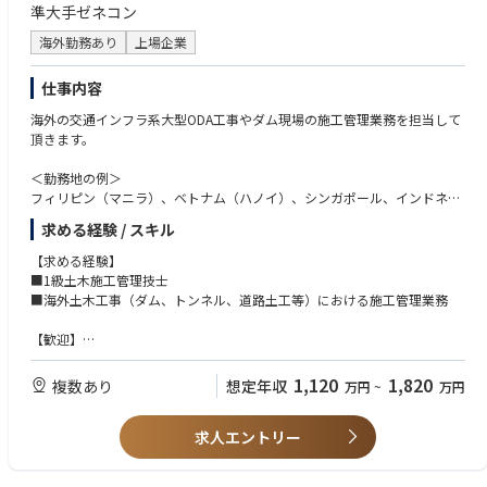
準大手ゼネコン
海外勤務あり
上場企業
仕事内容
海外の交通インフラ系大型ODA工事やダム現場の施工管理業務を担当して
頂きます。
＜勤務地の例＞
フィリピン（マニラ）、ベトナム（ハノイ）、シンガポール、インドネシ
ア（ジャカルタ）、タイ（バンコク）、ミャンマー、インド等
求める経験 / スキル
※同社が手掛ける物件には、日系/非日系の世界的グローバル企業の、PC
【求める経験】
工事、補修補強工事、トンネル、エネルギー関連などの案件が多数ありま
■1級土木施工管理技士
す。
■海外土木工事（ダム、トンネル、道路土工等）における施工管理業務
■業務内容：
【歓迎】
・クライアント、施工業者との打合せ
■大規模土工事、ロックフィルダム工事経験者（CMED資格保有者など）
・実行予算、見積もり、工事スケジュール等の書類作成
1,120
1,820
複数あり
想定年収
万円
~
万円
・施工図面作成、チェック、修正
・資材、職人の手配
・現場管理全般（工程管理、安全管理、品質管理、原価管理）
求人エントリー
・引き渡し
・ローカル施工管理者の指導 など