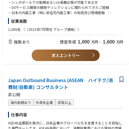
したビジネスモデル変革への対応が必須です。2021年12月に発表した「B
・シンガポールでの勤務あるいは長期出張が可能である方
uildApp（ビルドアップ）」サービス（https://build-app.jp/）は、建設業
・DXサービス開発の開発ディレクションに関わられてきたご経験
界のホットトピックの一つになりつつあり、スーパーゼネコンをはじめ建
・日本の内装工事（特に非住宅内装工事）の知見及び現場経験
設会社および建材メーカーなど各ステークホルダーとの施工現場での実証
■歓迎要件
従業員数
も進んでおります。
① 戦略・事業構想力
・事業全体戦略またはDX戦略の策定経験
1,086名
（（2025年7月現在 グループ連結））
■業務詳細：
・各種フレームワークを活用した戦略立案能力
BuildAppの海外展開におけるプロダクト責任者として、経営陣・各カンパ
・ビジョン／ミッション設計、バリュープロポジション構築の経験
1,000
1,600
複数あり
想定年収
万円
~
万円
ニー幹部と幅広く連携して以下の職務を担っていただきます。
・経営企画・事業企画の実務経験
・対象プロダクト：「BuildApp内装」「BuildApp建具」など工種別に存
・PL責任を持った事業運営経験
在するBuildApp関連の全サービス
② プロダクト・マーケティング推進力
求人エントリー
・戦略：建設市場動向・競合状況を鑑み、かつ既存事業とのシナジーを含
・プロダクトマネジメント経験
めた建設DXサービスの実行管理、収益管理。その他協業パートナー開拓・
・新規製品／サービスの営業・マーケティング戦略立案経験
連携など
・分析→仮説検証→実装までのPDCA実行経験
・製品計画：建設現場のペインポイントを解消し圧倒的な生産性向上を達
③ マネジメント・意思決定力
成するサービス・機能の企画・上市判断。
Japan Outbound Business (ASEAN ハイテク/消
・チームマネジメント経験
・拡販計画：現地調査を行い、ゼネコン・サブコンへのセールス＆マーケ
・業界／事業全体を俯瞰した意思決定能力
費財/自動車) コンサルタント
ティング計画。GR：政府・外郭団体とのコミュニケーション。PR：メデ
・論理的思考力・課題解決力
非公開
ィア対応 など ※マーケティング部門と協働
④ キャリアバックグラウンド
・IT／Web業界での業務経験
海外勤務あり
外資系企業
部長以上
■BuildAppサービス詳細
・コンサルティングファームでの実務経験
【BuildApp(ビルドアップ)】2021年12月に発表したクラウドサービス。B
・MBA等ビジネススクールでの学びを実務に活かした経験
仕事内容
IMを活用し、内装・建具工事における設計-生産-施工プロセスの業務効率
化と脱炭素化を支援する複数のサービスを束ねるサービス。建設業界のホ
■求める人物像：
ASEAN主要国を拠点に、日系企業のグローバル化を支援することを目指し
ットトピックの一つになりつつあり、スーパーゼネコンをはじめ建設会社
ゼネコンで内装分野に関与経験
た専門チームです。ASEAN各国において、消費財業界における現地の市場