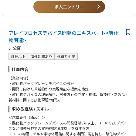
・マネジメント経験があり、チームの成長を重視しながら、メンバーの育
求人エントリー
成・支援に積極的に関われる方
アレイプロセスデバイス開発のエキスパート<酸化
物関連>
非公開
課長以上
海外勤務あり
外資系企業
仕事内容
【業務内容】
・酸化物バックプレーンデバイスの設計
・開発に向けた革新的かつ実現可能な提案を策定
・酸化物デバイスの理論解析、開発方針の立案・推進、新技術・新製品・
新材料に関する技術課題の解決
・デバイス性能の最適化、プロセス改善、異常解析、信頼性向上に向けた
求める経験 / スキル
取り組みを主導
・デバイス仕様・性能指標の策定および評価を行い、合理的な管理基準の
＜応募要件（Must）＞
構築を推進
・酸化物バックプレーンデバイスの開発経験5年以上、TFTやIGZOデバイ
スなど関連分野での実務経験10年以上を有する方
・TFTの物理モデルや半導体理論に関する専門知識を持ち、酸化物デバイ