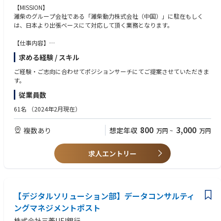
【MISSION】
濰柴のグループ会社である「濰柴動力株式会社（中国）」に駐在もしく
は、日本より出張ベースにて対応して頂く業務となります。
【仕事内容】
技術専門家として、製品研究開発、量産技術等領域に指導業務をご担当い
求める経験 / スキル
ただきます。
詳しい業務内容は面接を通じて決定致しますが、詳細に関しては担当まで
ご経験・ご志向に合わせてポジションサーチにてご提案させていただきま
お問合せ下さい。
す。
従業員数
以下ご参考ください。
【一部ポジション】
61名
（2024年2月現在）
No. 職種
1 完成車モジュール化エキスパート
800
3,000
複数あり
想定年収
万円
~
万円
2 油圧機器の生産技術エキスパート/油圧掘削機の生産技術エキスパート
3 全固体リチウムイオン電池の研究開発
4 燃料システム生産技術専門家
求人エントリー
5 燃料システムの材料及び熱処理専門家
6 燃料システム品質管理専門家
7 燃料システム開発及びシステム検証の専門家
8 パワーシステムエキスパート
9 （パワートレイン）AMTチューニングエキスパート
【デジタルソリューション部】データコンサルティ
10 運転支援/自動運転エキスパート
ングマネジメントポスト
11 作業機エキスパート（ショベル作業装置）
株式会社三菱UFJ銀行
12 品質管理エキスパート