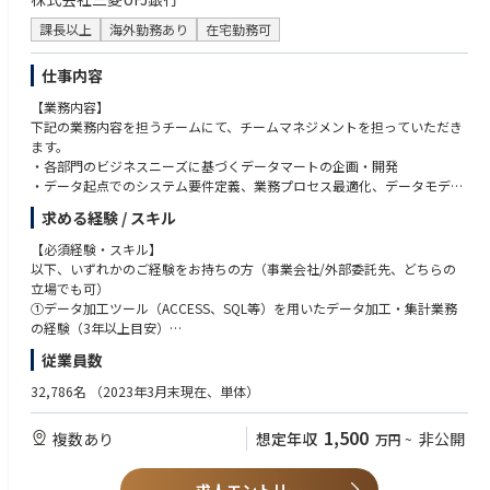
13 マシンマッチングエキスパート
課長以上
海外勤務あり
在宅勤務可
14 ローダースペシャリスト
15 リジッド電動トランスミッション鉱山トラック技術専門家
仕事内容
16 モーター開発専門家
17 燃料電池エンジン設計--PEMFCエンジン集積設計
【業務内容】
18 燃料電池スタック--PEMFCスタック集積設計
下記の業務内容を担うチームにて、チームマネジメントを担っていただき
19 SOFC（固体酸化物燃料電池）研究開発
ます。
20 車載電池熱管理（バッテリーサーマルマネジメント）技術研究
・各部門のビジネスニーズに基づくデータマートの企画・開発
21 水素燃料電池スタック-PEMFCスタック設計
・データ起点でのシステム要件定義、業務プロセス最適化、データモデル
22 PEMFCエンジン集積設計/水素燃料電池エンジン設計
設計のコンサルティング
23 水素燃料電池シミュレーション研究
求める経験 / スキル
ほか など
【成長機会】
【必須経験・スキル】
世界有数のグローバル金融グループで、全社ビッグデータ基盤のアーキテ
以下、いずれかのご経験をお持ちの方（事業会社/外部委託先、どちらの
クチャ設計や、多様かつ膨大なデータの活用と管理に超上流工程から挑む
立場でも可）
ことができます。
①データ加工ツール（ACCESS、SQL等）を用いたデータ加工・集計業務
の経験（3年以上目安）
【キャリアパス】
②金融機関でのデータ利活用経験（3年以上目安）
従業員数
データ人材のプロフェッショナルキャリアを歩むケース、IT部門での経験
を積みシステム戦略・デジタル施策等を推進するキャリアを歩むケース等
上記に加えて、３～５年以上のマネジメント経験（10名前後～）が必須と
32,786名
（2023年3月末現在、単体）
があります。
なります。
1,500
複数あり
想定年収
非公開
万円
~
【デジタル戦略統括部について】
【歓迎経験・スキル】
MUFGではデータに基づいた迅速な意思決定による更なる成長に向け、全
・データベースの要件定義、設計、開発の業務経験
社的な業務のデジタル化を推進し、あらゆる活動がデータ化されている状
・BIツールやPython、Rを用いたデータ分析の業務経験