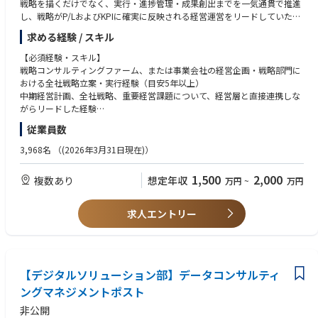
戦略を描くだけでなく、実行・進捗管理・成果創出までを一気通貫で推進
し、戦略がP/LおよびKPIに確実に反映される経営運営をリードしていただ
きます。
求める経験 / スキル
・戦略策定・実行
【必須経験・スキル】
全社の中期経営計画の策定を主導し、経営陣と連携しながら、長期成長戦
戦略コンサルティングファーム、または事業会社の経営企画・戦略部門に
略を具体的なアクションへ落とし込む。
おける全社戦略立案・実行経験（目安5年以上）
市場・規制・マクロ環境等に関する定量・定性情報の収集・分析を行い、
中期経営計画、全社戦略、重要経営課題について、経営層と直接連携しな
経営課題を構造化
がらリードした経験
経営としての意思決定事項および資源配分の方向性について明確な示唆を
戦略策定に留まらず、KPI設計・進捗管理・意思決定支援を通じて、成果創
従業員数
提供
出まで関与した経験
戦略とKPI・数値計画の整合性を確保し、全社的なKPIマネジメントを推進
医薬品・ライフサイエンス分野での業務経験
3,968名
（(2026年3月31日現在)）
・経営管理・ガバナンス
【求める能力】
1,500
2,000
複数あり
想定年収
万円
~
万円
中期経営計画の実現に向け、投資規律・経営管理手法・ガバナンス高度化
・問題解決力・思考力
の企画および導入を推進
不確実性・複雑性の高い経営課題を構造化し、優先順位を明確にして結論
成長投資、コスト、人材などの経営資源について、全社最適の観点での優
を導く力
求人エントリー
先順位付けと意思決定プロセス改革を主導
定量・定性情報を統合し、経営としての意思決定を行うための選択肢を提
部門・地域を横断した複雑な利害関係の調整を行い、迅速な意思決定と実
示できる能力
行を実現
事業計画、利益構造、投資判断、資本効率など、経営数値に関する十分な
戦略立案から現場実行、P/L・KPIへの反映までを一貫して推進
理解
【デジタルソリューション部】データコンサルティ
数値を戦略・行動を規定する管理指標として設計・運用できるスキル
・組織マネジメント・人材育成
ングマネジメントポスト
戦略立案、KPIマネジメント、経営層とのコミュニケーションに強いプロ
・コミュニケーション・リーダーシップ
非公開
フェッショナルチームの構築・育成
経営幹部・上級管理職と対等に議論し、利害の対立があっても合意形成を