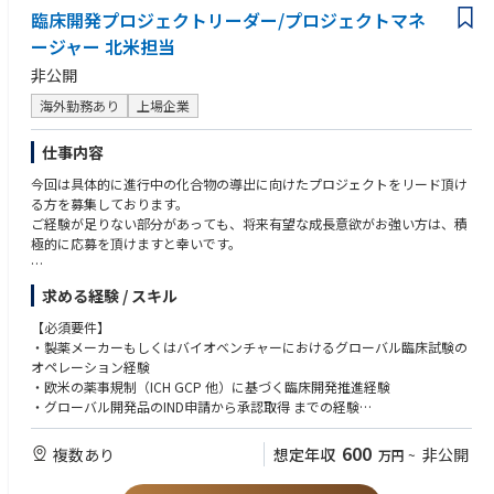
・業務/ユーザーの立場でのシステム開発プロジェクトマネジメント経験
臨床開発プロジェクトリーダー/プロジェクトマネ
なデジタル基盤の整備と、コンサルティングやAIソリューション提供など
の知見・経験を活用し、ビジネス部門および本部各部のDX推進を支援・牽
ージャー 北米担当
引しています。
非公開
【職場環境】
海外勤務あり
上場企業
当部はキャリア採用の社員が多数活躍しています。在宅勤務や時差勤務な
ども利用可能です。
仕事内容
【参照記事】
今回は具体的に進行中の化合物の導出に向けたプロジェクトをリード頂け
当部門に所属するキャリア入行社員のインタビュー記事になります。
る方を募集しております。
・デジタル戦略統括部の全体感について
ご経験が足りない部分があっても、将来有望な成長意欲がお強い方は、積
https://www.mysite.bk.mufg.jp/career/crosstalk/03/
極的に応募を頂けますと幸いです。
・データマネジメント領域について
https://www.mufg.jp/profile/strategy/dx/articles/0131/
がん領域を重点として以下業務をお願いします
求める経験 / スキル
【弊社独占インタビュー】
・臨床開発戦略の立案
【必須要件】
執行役員 CDO 兼 デジタル戦略統括部長の江見 盛人氏へ独占インタビュー
・早期臨床開発計画の作成
・製薬メーカーもしくはバイオベンチャーにおけるグローバル臨床試験の
を実施いたしました。
・治験実施計画書作成
オペレーション経験
全社として目指すデータドリブン経営の姿や、デジタル戦略統括部にジョ
・治験の実施
・欧米の薬事規制（ICH GCP 他）に基づく臨床開発推進経験
インする醍醐味についてお話いただきましたので、ぜひご一読ください。
・総括報告書作成
・グローバル開発品のIND申請から承認取得 までの経験
https://www.jac-recruitment.jp/company/bk.mufg/interview01/
・CROマネジメント
・FDAおよびKOLs とのDiscussion 及びNS Pharma やCRO との英語での電
話会議が問題ない英語力
600
複数あり
想定年収
非公開
万円
~
※ご経験・スキルにより、米国赴任（209 West Central Street, Suite 307
Natick, MA 01760 USA）の可能性もございます