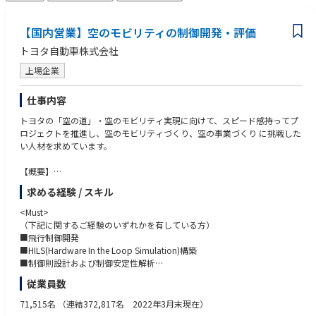
【国内営業】空のモビリティの制御開発・評価
トヨタ自動車株式会社
上場企業
仕事内容
トヨタの「空の道」・空のモビリティ実現に向けて、スピード感持ってプ
ロジェクトを推進し、空のモビリティづくり、空の事業づくり に挑戦した
い人材を求めています。
【概要】
Joby社が開発するeVTOLの実用化に向けた協業を推進しています。航空
求める経験 / スキル
機開発・品質のつくり込みを学びながらトヨタの空モビリティを実現する
ことで、移動の距離と時間の感覚が変わるモビリティを提供していきま
<Must>
す。
（下記に関するご経験のいずれかを有している方）
新たに空のモビリティとしてeVTOLという新しい選択肢が加わる未来
■飛行制御開発
は、多くの人たちの生活をさらに豊かにしていくと期待されています。こ
■HILS(Hardware In the Loop Simulation)構築
のeVTOL開発には多くの企業が参画していることから、機体開発に加え、
■制御則設計および制御安定性解析
各国の航空当局も航空機や離着陸場、運航に関する認証基準、ルール整備
■航空システムインテグレーション
従業員数
に本腰を入れています。
■各種システム制御開発
今後社会的ニーズが高まる空のモビリティを世界に先駆けて実現するため
■Tools (Matlab/Simulink, Python, GitHub)
71,515名
（連結372,817名 2022年3月末現在）
に、Joby社との開発・生産協業を推進することができる仕事です。