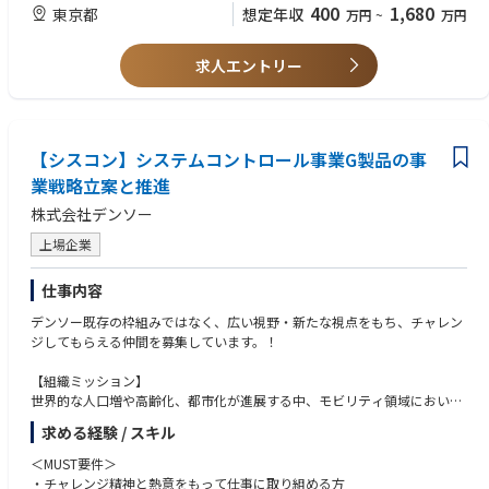
求仕様開発、製品評価のいずれかの経験
400
1,680
東京都
想定年収
万円
~
万円
職種①DCMの製品企画、プロジェクトマネージメント
・通信モジュール、チップセット開発における要求仕様開発、ソフトウェ
職種②DCMの要求仕様開発、製品評価
ア開発、製品評価のいずれかの経験
職種③DCMのミドルウェア、アプリケーションソフトウェアの開発、評価
・上記開発におけるチームリーダーもしくはマネージャー経験
求人エントリー
＜ポジション例＞
職種②
・製品企画担当、製品機能開発
概ね３年以上の経験、もしくはそれに相当する知識がある方
・25人規模のソフトウェア開発
【シスコン】システムコントロール事業G製品の事
＜MUST＞
・情報通信に関わるデバイスまたはシステムの製品企画、製品開発経験
業戦略立案と推進
・上記開発経験における要求仕様開発、製品評価のいずれかの経験
株式会社デンソー
＜WANT＞
上場企業
・車載ECU開発における要求仕様開発、製品評価のいずれかの経験
・ゲートウェイ、ルータ、スイッチ等のネットワーク機器開発における要
仕事内容
求仕様開発、製品評価のいずれかの経験
・ゲートウェイ、ルータ、スイッチ等のネットワーク機器を使用したネッ
デンソー既存の枠組みではなく、広い視野・新たな視点をもち、チャレン
トワーク設計、評価の経験
ジしてもらえる仲間を募集しています。！
・通信モジュール、チップセット開発における要求仕様開発、製品評価の
いずれかの経験
【組織ミッション】
・上記開発におけるチームリーダーもしくはマネージャー経験
世界的な人口増や高齢化、都市化が進展する中、モビリティ領域において
も、脱炭素対応や交通事故低減、交通渋滞緩和などの多くの課題があり、I
求める経験 / スキル
職種③
oT・AIの進化とあいまって、電動化、自動運転、コネクティッドなど新し
概ね３年以上の経験、もしくはそれに相当する知識がある方
いソリューションの実装が進展しています。この環境下、先進デバイス事
＜MUST要件＞
業グループでは、社会とお客様への貢献を軸に、センシング・メカトロニ
・チャレンジ精神と熱意をもって仕事に取り組める方