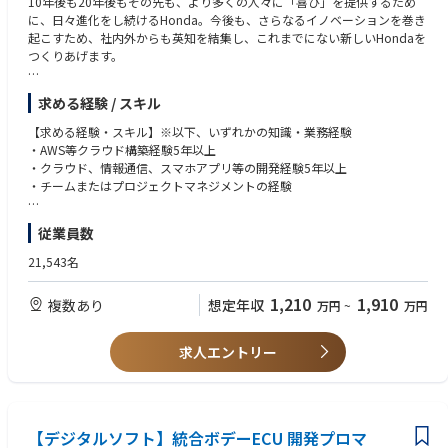
10年後も20年後もその先も、より多くの人々に「喜び」を提供するため
に、日々進化をし続けるHonda。今後も、さらなるイノベーションを巻き
起こすため、社内外からも英知を結集し、これまでにない新しいHondaを
つくりあげます。
Hondaは社会全体をクリーンエネルギーでつなぎ、安心・安全な「移動」
求める経験 / スキル
と「暮らし」を提供するため、カーボンニュートラルを加速する電動コア
システムと顧客価値を最大化するエネルギーエコシステムを創出し、社会
【求める経験・スキル】※以下、いずれかの知識・業務経験
実装を実現していきます。その上で、エネルギーシステム技術と事業と連
・AWS等クラウド構築経験5年以上
鎖する社会の仕組みを体系化し、カーボンフリー社会の実現に貢献するた
・クラウド、情報通信、スマホアプリ等の開発経験5年以上
めの新たな仲間を募集します。
・チームまたはプロジェクトマネジメントの経験
本求人は、エネルギーサービス領域におけるV2X（Vehicle-to-X）エコシス
【上記に加え、あれば望ましい経験・スキル】
従業員数
テムを支えるIT／ソフトウェア開発（クラウド、サーバー、アプリ、デー
・電力システム(需給管理/送配電/系統制御 等)に関する知見
タ連携）のプロジェクトリーディングを担うポジションです。
・HEMSシステム等に関する知見
21,543名
・電力/IT/情報通信業界ご出身の方
【具体的には】
・英語力（読み書き、会議に抵抗のない方）
1,210
1,910
複数あり
想定年収
万円
~
万円
お客様の生活を豊かにするエネルギーV2Xエコシステム実現に向けて家電
や電気設備など家庭・電気自動車で使用するエネルギーの可視化・最適な
【求める人物像】以下の想い・適性をお持ちの方
充給電制御システムの開発で必要となる
・Hondaフィロソフィーに共感いただける方
求人エントリー
・主体性とリーダーシップを発揮できる方
・Honda独自のV2Xサーバー構築(PoC/量産環境)
・夢を持ち、高い目標を掲げてやりきるエネルギーのある方
・アーキテクチャ設計・ソフトウェア機能設計及び検証
・課題設定～計画実行～改善まで一連のPDCAサイクルが回せる方
・サーバー向けソフトウェア構築のためのDevOpsの定義/開発
・自分の考えを発信し、周囲を巻き込んで課題解決の最良手段を見出せる
・上記システムに関連するスマホアプリUI/UX設計及び検証・ハードとソ
【デジタルソフト】統合ボデーECU 開発プロマ
方