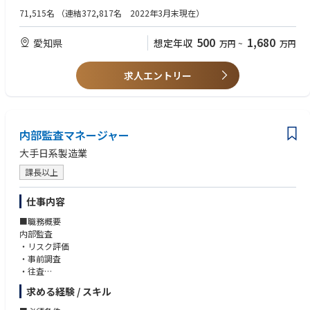
門といった関係部署と協力しながら高い品質と量産を可能にするボデーの
＜WANT＞
71,515名
（連結372,817名 2022年3月末現在）
設計を担当します。
■電子工学、電気工学、システム制御、ハードウェアの知識
■プログラミング（言語は問わない）
500
1,680
愛知県
想定年収
万円
~
万円
【詳細】
■自動車部品に関する一般的な知識
下記のボデー設計業務においていずれかの専門スキルを磨きながら、設計
■CATIAスキルまたはCATIAを使った実務経験
者としての成長を目指していただきます。
求人エントリー
■車両骨格設計: 耐久性・安全性を備えた車体フレーム,プラットフォーム
の設計
■外装設計: 美しさと機能性を兼ね備えた外装部品の設計
■内装設計: 視覚的満足感と乗り心地に優れた内装部品・シートの設計
内部監査マネージャー
■内外装機能設計: 快適性や操作性を考慮した内外装機能部品のシステム
大手日系製造業
制御設計
■熱マネジメント制御設計: 車両、ユニット及びバッテリーの熱マネージ
課長以上
メント最適化制御設計
仕事内容
◆職場イメージ・職場ミッション
<職場イメージ>
■職務概要
■車両設計はチームで進めます。入社後はプロジェクトチームに入ってい
内部監査
ただき、経験豊富な先輩設計者の指導の下で業務に就き、オンザジョブト
・リスク評価
レーニング（OJT）を通じて現場で実践的な技術を習得していただきま
・事前調査
す。
・往査
■職場の敷地内にテストコースがあり、いつでもすぐに車に乗ることがで
・改善施策のモニタリング
求める経験 / スキル
き、現地現物で開発を進めることができる環境が整っています。
・経営者報告
■社内では設計に関わる各種研修制度や定期的な勉強会が開催され、新し
・監査品質の評価と改善