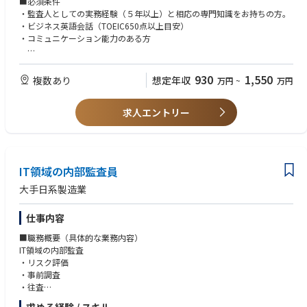
■必須条件
い技術や知識を常に学ぶ機会があります。
・往査先とのコミュニケーション
・監査人としての実務経験（５年以上）と相応の専門知識をお持ちの方。
■自分が所属するチームだけでなくプロジェクトに関わる全ての部署が協
他の監査関連プロジェクト
・ビジネス英語会話（TOEIC650点以上目安）
力し合いながら成長していく文化が根付いており、同じ目標を目指す仲間
・コミュニケーション能力のある方
として設計経験の少ないエンジニアでも安心して業務に取り組むことがで
きる環境です。
■歓迎条件
■現地市場調査のための海外出張及び海外量産車両プロジェクトへの参加
・CIA, CISA, CFE, CISA等の資格をお持ちの方。または国際資格取得を希望
930
1,550
複数あり
想定年収
万円
~
万円
または海外事業体での長期駐在業務もあり、グローバルな視点で活躍でき
している方。
るチャンスもあります。
・経理・財務・管理会計の知識（CPA歓迎）
■時短勤務や育休取得などフレキシブルかつライフステージに合わせた
求人エントリー
・メーカーでの監査経験のある方
様々な働き方を奨励しています。
・データ分析（CAATs)の経験、AIやDXに興味のある方
・プロジェクトマネジメント能力
<ミッション>
・部長クラス、課長クラス、主任クラス歓迎
世界中のあらゆるシーンを走るトヨタ車は、厳しい環境条件に対応するた
めの高度な技術が求められます。衝突、強度、剛性、NV、空力、冷却、耐
IT領域の内部監査員
■求める人物像
熱を考慮し、いずれも満足させなければなりません。
・ソフトスキルが高い方。（調整力、交渉力、コミュニケーション力、プ
大手日系製造業
また、環境への配慮も不可欠で、エコ性能や排出ガスの低減にも対応する
レゼンテーションスキル等）
必要があります。
・明るく、人と話すのが好きな方。
仕事内容
様々な場面で使用されることを想定しお客様へ安全で快適な車両を届ける
・学習意欲があり、自己研鑽に日頃から務めている方。
ために多くの部署・関係会社との連携を強化し、新しいモビリティ技術の
■職務概要（具体的な業務内容）
設計に取り組みます。
IT領域の内部監査
・リスク評価
◆やりがい・PR
・事前調査
＜やりがい＞
・往査
私たちの部署は、会社の基盤技術を支える存在です。
・改善施策のモニタリング
設計業務では、成果が図面という形で具現化され、それが製品の品質に大