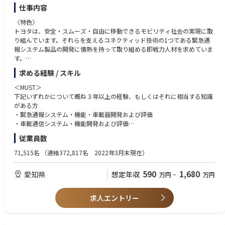
仕事内容
〈特色〉
トヨタは、安全・スムーズ・自由に移動できるモビリティ社会の実現に取
り組んでいます。それらを支えるコネクティッド技術の1つである緊急通
報システム製品の開発に情熱を持って取り組める即戦力人材を求めていま
す。
求める経験 / スキル
＜概要＞
緊急通報システムは、車両事故等が発生した際にコールセンターや緊急通
＜MUST＞
報センターを介して、警察や消防へ自動もしくは手動で通報するシステム
下記いずれかについて概ね３年以上の経験、もしくはそれに相当する知識
です。高い堅牢性を有した「つながる」技術で安心・安全を提供し、モビ
がある方
リティ社会の発展に貢献するため、緊急通報システム製品を開発していま
・緊急通報システム・機能・車載器開発および評価
す。
・車載通信システム・機能開発および評価
各国の法規等で求められる要件やお客様の使われ方を考慮し、緊急通報シ
従業員数
ステムを車載通信機（DCM）とクラウド（コールセンターや緊急通報セン
＜WANT＞
ター）が連携しながら開発を行っています。
・家電、情報、産用、車載用製品開発経験
71,515名
（連結372,817名 2022年3月末現在）
・情報通信ネットワークに関わる部品開発、システム開発、または仕様、
＜詳細＞
ソフトウェア開発
590
1,680
愛知県
想定年収
万円
~
万円
・車載用通信システム・製品開発およびプロジェクトマネジメント
・製品もしくはシステム開発におけるプロジェクトマネジメント
・ソフトウェア、ハードウェア、車両適合含むシステム仕様開発
・車載ECU開発、仕様・ソフトウェア開発
・DCMシステム、車両、クラウドセンターとのシステム評価
・通信端末機器開発経験
求人エントリー
・製品開発におけるプロジェクトマネジメント経験
＜ポジション例＞
・携帯電話向け通信機器開発経験
緊急通報機能・システム・製品開発における担当者
・インフラストラクチャー機器開発経験