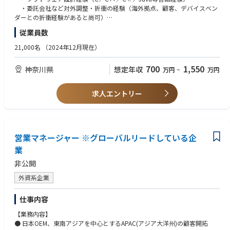
・委託会社など対外調整・折衝の経験（海外拠点、顧客、デバイスベン
●具体的な仕事内容
＜やりがい＞
ダーとの折衝経験があると尚可）
・全体設計方針の立案と実行
・100年に一度の大変革と言われる時代の中、従来の枠組みに捉われるこ
・ソフトアーキテクチャの設計経験
従業員数
・ハードウェア、ソフトウェアが連携したシステム最適化設計
となく、多様なバックグラウンドを持つメンバー同士が意見を出し合い進
●マネジメントスキル
・ソフトウェア全体設計
めています。
・プロジェクト管理全般を理解している
21,000名
（2024年12月現在）
・システムリソース・性能設計
・またeVTOLという新たな空のモビリティは、今のモビリティ社会を大き
・開発計画・進捗管理が作成できる
・要件定義
く変える可能性を秘めており、その実現は全てにおいて大きな挑戦となり
・品質指標を使って、品質管理ができる
700
1,550
神奈川県
想定年収
万円
~
万円
・基本設計
ます。
・リスク管理及び課題管理ができる
・国内外の関係者と企画段階からお客様目線を徹底した開発を推進するこ
●この仕事を通じて得られること
とにより、新たな空のモビリティ社会の実現に貢献できます。
【歓迎要件】
求人エントリー
専門知識
・法規制や規格の厳しい航空機開発に携わることで、個々の専門領域を深
●テクニカルスキル
・家電開発等の各種商材・事業で培ったノウハウを持った人材が多数在
めるだけでなく、多角的な視点でモノゴトを進める目利き力や企画立案力
・全体設計統制経験
籍しています。
の更なる向上も望めます。
・関係法規知識
・OS、通信、HMI、セキュリティなど幅広い領域の知識獲得が可能で
す。
＜PR＞
営業マネージャー ※グローバルリードしている企
海外交流
これまでの 陸（クルマ）、海（クルーザー） に続く、空のモビリティの
業
・開発推進に際して、北米、中国、欧州など海外メンバと頻繁にやり取
開発！
非公開
りを実施しています。
航空機開発は相当高いチャレンジですが、Joby社との協業を通じて技術・
・語学だけでなく文化の違いなども学ぶことが可能です。
ノウハウを身に付け、我々の持つ自動車で培った技術・知見を融合し、実
外資系企業
現を目指していきます。
●職場の雰囲気
参考：Joby Aviationとトヨタ、空のモビリティの実現に向けた挑戦を加速
仕事内容
・1on1の頻繁な実施により、上司・部下間のコミュニケーションは活発
参考：空飛ぶクルマ、協業深化にトップの絆 Joby機日本初飛行
です
【業務内容】
・個人の意見を尊重する風土があり、積極的なチャレンジが可能です
● 日本OEM、東南アジアを中心とするAPAC(アジア大洋州)の顧客開拓
・各組織で勉強会も頻繁に開催されています