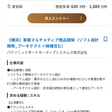
630
1,680
愛知県
想定年収
万円
~
万円
【詳細】
<Want>
＜開発＞ Joby社との協業、設計・評価・解析
■飛行制御則・航空宇宙工学
・Joby社が開発するeVTOLの型式認証取得、量産化に向けた協業
■車両、航空機の自動運転開発経験、試験自働化
求人エントリー
・構造や構成、挙動を模擬した基礎・信頼性評価
■ソフトウェア開発/DO-178
・CAEを用いた部品の構造解析
■航空機システム試験・飛行試験
■Tools (Polarion, Jira, Confluence, Panel4, CANoe, C/C++)
＜職場イメージ＞
・航空機開発や整備など、空の経験のあるキャリアメンバーと、豊富な自
《横浜》車載マルチメディア商品開発（ソフト設計
動車開発経験を持つメンバーのハイブリッド組織。
【必須要件】
開発_アーキテクト※候補含む）
・当プロジェクト室以外にも社内の多くの関連部署や米国プロジェクトチ
■英語コミュニケーション能力、技術文書の理解、ドキュメント作成
パナソニックオートモーティブシステムズ株式会社
ームと連携しながら、Joby社とのeVTOL開発を推進。
・航空事業者など社内外の多くのパートナーとも連携。
＜求める人物像＞
仕事内容
■空のモビリティ好き
●担当業務と役割
＜ミッション＞
■空のモビリティの安心・安全に向き合う覚悟とそれを実現する拘り
ソフトウェア開発のアーキテクチャ設計
・2019年よりJoby社との協業を開始し、（創業後3度目の）トヨタの空の
■既存の価値観に捉われず、失敗しても新しいことにチャレンジし続ける
・システム設計：要件をもとに自ECU以外の複数のECUとの責務分割や
モビリティ実現を目指すプロジェクト。
意思、常に課題創造型の思考/異業種から謙虚に学び、常に成長しようと
ECU間の通信設計の実施
・更なる快適な移動と新たな社会を多くの人々へお届けするために、開
する姿勢、「変えること」や「変わること」を楽しめる方
・アーキテクチャ設計：全体設計統制の責任者として適切なアーキテク
発、生産面から空のモビリティプロジェクトを推進。
チャ設計/検証(設計方針/ルールの定義、機能/性能等の成立性)の実施
・開発～生産、全てにおいて新たな取組みであることから「現地現物」で
求める経験 / スキル
・マネジメント：設計委託会社の各工程において定義された設計方針/
確認・対策しながらより良いモビリティ社会の構築に繋げる。
ルールをもとに設計/検証が行われるよう管理
当該業務では、業務上、米国の輸出規制に関する情報を扱うため、個人ご
【必須要件】
・DevOps：ソフトウェア開発基盤（構成管理・インテグレーション・
とに情報へのアクセス権を管理するなど、情報管理の徹底を図っていま
●テクニカルスキル
テスト等）の構築および運用
す。
・ソフトウェア設計経験（C／C++／C＃／Java等言語経験）