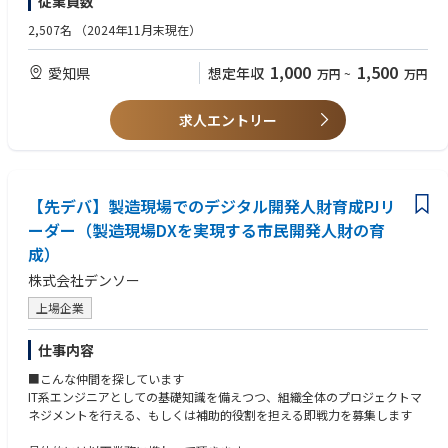
従業員数
・ベンダーコントロール
者でも挑戦できる環境が整っており、年齢問わず、みんなが新技術創出を
・チームのマネジメント経験
・事業部門とIT推進部の連携推進
目指して挑戦しています。
2,507名
（2024年11月末現在）
■組織
また、産官学との連携のなかで豊富な知見を得ることができ、 自動車メー
1,000
1,500
愛知県
想定年収
万円
~
万円
IT推進部：部長以下6名
カーでありながら、自動車以外の領域も学びながら技術開発からサービス
創出まで経験できることも魅力の一つだと感じています。」
■同社の安定性
求人エントリー
同社は業界のリードカンパニーとして、常に業界のパイオニアとして走り
【職場環境・風土】
続けてきました。創業当時から販売からメンテナンスやロードサービスま
三つの喜び（買う喜び、売る喜び、創る喜び）を基本理念に、Hondaでは
で提供することを前提としており、お客様からの支持も絶大です。
数々の製品を創業から生みだし続けてきました。役員から新入社員まで、
すでに国内で約300店舗を展開、売上高も年々更新し続けており、全国の
あらゆる人材が自由な発想で、夢や理想を徹底的に追求する風土が根付い
お客様へ誰もが自由に愛車を選び、安心して楽しめる環境を整備していく
【先デバ】製造現場でのデジタル開発人財育成PJリ
ており、学歴や年齢に関係なく誰もがフラットに活躍できる職場環境で
べく、今後も安定した更なる事業成長・店舗拡大を目指し、安定した経営
す。積極的に仕事に向き合い、推進する力のある従業員には、入社直後で
ーダー（製造現場DXを実現する市民開発人財の育
を継続していきます。
あっても大きな仕事が任されます。「こんなクルマが作りたい！車を使っ
成）
てこんなビジネスがしたい」と自ら手を挙げてプロジェクトを立ち上げる
ような気概を持った方に、是非仲間に入っていただきたいと思います。
株式会社デンソー
上場企業
【関連ニュースリリース】
・Honda Storiesエネルギーシステムデザイン開発統括部について
仕事内容
・Me and Honda,Career「エネルギー発展の歴史の一部になりたい」EVを
活用した 新たなバリューチェーンを構築」
■こんな仲間を探しています
・Hondaと三菱商事、新会社「ALTNA株式会社」を設立
IT系エンジニアとしての基礎知識を備えつつ、組織全体のプロジェクトマ
・EVを活用した電力ネットワーク安定化に貢献するエネルギーサービス
ネジメントを行える、もしくは補助的役割を担える即戦力を募集します
・家庭用エネルギー管理システムの共同開発について