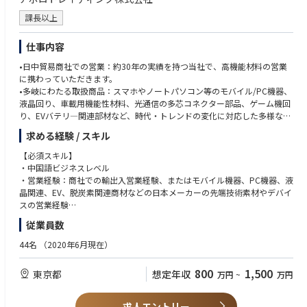
で、効率的かつ自動化も見据えた活動推進に携わる事が出来る
の雰囲気は非常に良く、仕事の裁量も大きく、個人の意思・考えが尊重さ
課長以上
れること、また新たな業務に苦戦した際も周囲の方々の支援やフォローが
【搭載製品】
手厚く、仕事にとてもやりがいを感じています。
新型LEXUS ESに豊田合成の内装・外装向け製品が採用
仕事内容
https://www.toyoda-gosei.co.jp/news/details.php?id=1516
★37歳(社会人経験 16年目) 中途入社（前職：自動車メーカー）
•日中貿易商社での営業：約30年の実績を持つ当社で、高機能材料の営業
関係部署のトップ層を巻き込みながら、事業戦略の立案・整合・推進する
【使用ツール】
に携わっていただきます。
仕事に携わることが出来ます。現在は、中国の生産会社に赴任し、拠点の
3D CAD（CATIA V5）
•多岐にわたる取扱商品：スマホやノートパソコン等のモバイル/PC機器、
事業運営や組織マネージメント等の仕事にチャレンジしています。日々や
統計解析ツール(Statworks)
液晶回り、車載用機能性材料、光通信の多芯コネクター部品、ゲーム機回
りがいを感じながら、自分のキャリアを開拓しております。
その他(パイソン、パワーオートメイト)
り、EVバテリ―関連部材など、時代・トレンドの変化に対応した多様な商
品を扱います。
求める経験 / スキル
•キャリアアップの機会：将来的には中国深圳、台湾の子会社での駐在
や、現地法人幹部職としてのキャリアアップも目指せます。
【必須スキル】
・中国語ビジネスレベル
・営業経験：商社での輸出入営業経験、またはモバイル機器、PC機器、液
晶関連、EV、脱炭素関連商材などの日本メーカーの先端技術素材やデバイ
スの営業経験
・マネジメント経験：部下の管理経験
従業員数
【歓迎スキル】
44名
（2020年6月現在）
・中国市場の知識：中国市場の動向やビジネス文化に精通している方
・企画提案経験 ：新規ビジネスの企画、提案、実践経験
800
1,500
東京都
想定年収
万円
~
万円
・多言語スキル ：英語、韓国語
求人エントリー