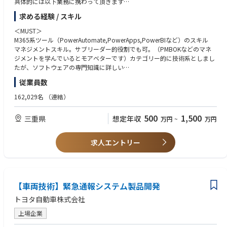
具体的には以下業務に携わって頂きます
※Honda Technology Newsは【こちら】
求める経験 / スキル
①人に依存している作業の自動化、DX化に向けたプロジェクトマネジメン
ト
＜MUST＞
・社内関係部署へのヒアリングと属人業務の洗い出し
M365系ツール（PowerAutomate,PowerApps,PowerBIなど）のスキル
・業務フローの可視化と課題整理
マネジメントスキル。サブリーダー的役割でも可。（PMBOKなどのマネ
・施策立案と解決に向けた開発及び実装
ジメントを学んでいるとモアベターです）カテゴリー的に技術系としまし
・セキュリティ・ガバナンス遵守及び品質維持
たが、ソフトウェアの専門知識に詳しい
・試験評価
必要はあまりなく、プロジェクトマネジメントに長けた方ならば事務系の
従業員数
・効果検証と展開
方でも勤まる業務内容です。
・全体スケジュール管理
162,029名
（連結）
＜WANT＞
②部内DX留学生研修立ち上げ（市民開発促進）
Pythonがわかればなお良いです。
500
1,500
三重県
想定年収
万円
~
万円
・研修プログラムの企画・立ち上げ
・育成カリキュラムの構築
・現場実践テーマの伴走支援
求人エントリー
・部内DX SPOサイト運営
・研修効果の可視化・マネジメント層への報告
【車両技術】緊急通報システム製品開発
トヨタ自動車株式会社
上場企業