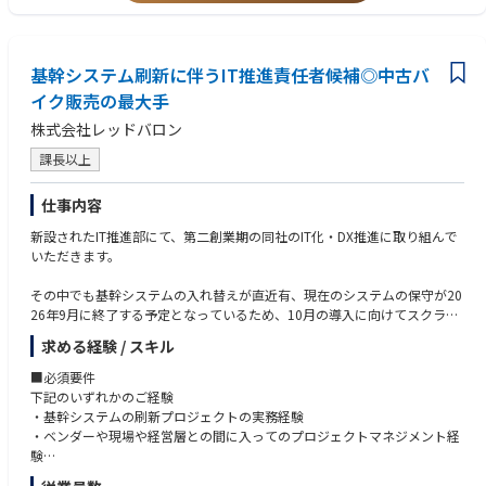
・DX/自動化等でECU開発を効率化させた経験
そのほか知識：Jira／Confluence／Docker／Shell／RESTful API／RDBMS
例：
・TOEIC600点以上相当の英語力
（MySQL）／NoSQL DBMS
要求→設計→実装トレサビを自動化 or DB化
・A-SPICE(SUP, MAN, SYS)を活用した開発マネジメント
テスト/FMEA/DRBFMを部分自動化
・AIや自動化等のDX実践経験
【推奨の資格】
基幹システム刷新に伴うIT推進責任者候補◎中古バ
・ボデー/シャシー/パワトレいずれかのECU開発経験
AWS Solutions Architect
・A-SPICEのSYS工程の内、トヨタに不足する技術/進め方の問題を見極
イク販売の最大手
め、競争力アップに向けた戦略立案
【やりがい・魅力】
株式会社レッドバロン
まだ確立していないV2Xという新しい社会インフラシステム・市場のた
課長以上
め、新しい事に挑戦しながら開発できます。V2Xの社会インフラを構成す
るには自動車メーカーだけでは達成できないため多岐にわたる業種のパー
トナーと連携し事業と技術を構築する必要があり幅広い専門性を得られる
仕事内容
ためスキル習得後には様々なキャリアビジョンを目指せます。また自動車
新設されたIT推進部にて、第二創業期の同社のIT化・DX推進に取り組んで
データ×電力データで新しいビジネスを創出できる可能性がある潜在的な
いただきます。
価値を創出できる業務です。
その中でも基幹システムの入れ替えが直近有、現在のシステムの保守が20
【現場従業員の声】
26年9月に終了する予定となっているため、10月の導入に向けてスクラッ
★36歳（社会人経験12年目）キャリア入社
チでの開発にSaas導入などを進めていく予定となります。
「新しい社会インフラ構築にあたって、必要な知識を身につけながら世の
求める経験 / スキル
中にないアイデアをスピーディーに生み出すことが必要なチャレンジング
この度、現在在籍する責任者とともに、プロジェクトをリードしてくださ
な業務です。Hondaは他社に比べて自分の考え・意思が尊重されやすく提
■必須要件
る方を外部から採用することになりました。
案・挑戦しやすい環境で、非常に面白くやりがいのある業務内容と職場環
下記のいずれかのご経験
境が魅力です」
・基幹システムの刷新プロジェクトの実務経験
■職務内容
・ベンダーや現場や経営層との間に入ってのプロジェクトマネジメント経
・店舗基幹システムの刷新
★30歳（社会人経験6年目）
験
・セキュリティ、ネットワーク、インフラの企画構築
「室課全体でリスキリングを支援する風土があることが魅力です。 未経験
・ベンダーコントロール（外部パートナーの選定、交渉、管理）のご経験