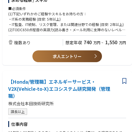
求める経験 / スキル
・経営者報告
きな影響を与えます。チームと協力し試行錯誤を重ね、課題を乗り越える
・監査品質の評価と改善
■必須条件
達成感と、完成した製品に関わる喜びを感じられます。また、どんな小さ
(1)下記いずれかのご経験やスキルをお持ちの方：
な改善も世界中で販売される車両に織り込まれ、世界を変える喜びを実感
・IT系の実務経験 (目安: 5年以上)
できる機会があります。
・IT監査、IT統制、リスク管理、または関連分野での経験 (目安: 2年以上)
(2)TOEIC650点程度の英語力(読み書き・メール利用に支障のないレベル)
＜PR＞
(3)コミュニケーションスキルと対人スキルを持ち、多様なチームと効果的
ボデー分野の設計者は国内のみならず海外拠点(北米、中国、ベルギー、タ
に協力する能力
740
1,550
イ)でも活躍しています。
複数あり
想定年収
万円
~
万円
各拠点の設計者が協力し合い新しい技術やトレンドを常にキャッチアップ
■歓迎条件
しながら最先端技術の開発を推進しています。
求人エントリー
・CISA(公認情報システム監査人)やCIA(公認内部監査人)などの専門資格
これまで磨き続けてきた車両設計における深い知見と最先端技術を融合さ
・ビジネスレベルの英語会話能力 (目安:TOEIC800点以上)
せ国内外にいらっしゃる多くのお客様に新しいモビリティをお届けすべ
・英語以外の外国語会話能力（スペイン語、ドイツ語、中国語、タイ語な
く、高度な技術力とチャレンジ精神をもって革新的な挑戦を続けていきま
ど）
す。
・COBITやITILなどのITガバナンスフレームワークの理解
【Honda/管理職】エネルギーサービス・
・ISO 27001、PCI DSS、SOC 2 などの業界標準や規制の知識
◆在宅勤務
V2X(Vehicle-to-X)エコシステム研究開発（管理
職場上司が認めた場合、在宅勤務可能です。
現状は2日/週程度在宅勤務している人が大半です。
職）
ただし、開発現場に出る場合は出社のケースが多いです。
株式会社本田技術研究所
課長以上
仕事内容