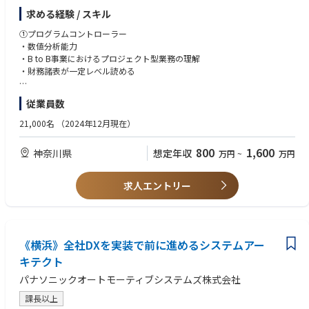
【使用ツール】
現行の21＆24CYに加えて次期モデルも担当
求める経験 / スキル
Excel、Access、Word、PowerPointなどの基本的なPCスキル
期待する役割：
①プログラムコントローラー
・事業とファイナンスに通じたプロフェッショナルとしてプログラム収
・数値分析能力
支・財務管理を担い、プログラムマネージャー（PM）と共に、収益性の
・B to B事業におけるプロジェクト型業務の理解
高い受注と受注プログラムの収支・財務改善を推進する。
・財務諸表が一定レベル読める
・中立性あるビジネスパートナーとして、プログラム収支の客観性、正確
性を担保する。
（あれば尚可）
従業員数
・プログラムマネージャーをプログラム収支・財務管理業務から解放し、
・英語でのコミュニケーション能力
本来業務であるプログラムの製造、販売、開発等における進捗管理と目標
・車載事業に対する基本的な理解
21,000名
（2024年12月現在）
達成のための活動に専念させる。
・プログラム収支・財務課題を経営層に適宜上程し、課題解決のための意
【人柄・コンピテンシー】
800
1,600
神奈川県
想定年収
万円
~
万円
思決定を促し、解決策の立案と推進を関連部門と行う。
・強い課題解決志向がある
・ファクトベースで建設的にチャレンジできる
●具体的な仕事内容
求人エントリー
・担当するプログラムの収支計算、分析、課題提起、エスカレーション
②データスペシャリスト
・プログラム収支（生涯、実績、見通し）を信頼できる唯一の公式数値と
・基本的なP&L理解（売上・コスト・利益の構造）
するため、最新の状態に常にアップデートする
・Excelによるデータ集計・分析（関数・ピボット）等基礎的なITスキル
・プログラム収支・財務管理におけるルール・プロセス変革の推進
・数値分析能力及び分析レポート作成能力
《横浜》全社DXを実装で前に進めるシステムアー
●この仕事を通じて得られること
（あれば尚可）
キテクト
・同社の意思決定プロセス、経営サイクル変革に携わっていただくことで
・ITシステム導入経験
パナソニックオートモーティブシステムズ株式会社
経営視点、構造化思考、組織を動かす実行力
・日本にいながらにしてグローバルな環境で働くことで、多様性と複雑性
【人柄・コンピテンシー】
課長以上
の中で価値創出できる人材への進化
・数値・データへの関心