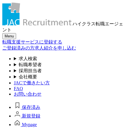
ハイクラス転職
エージェ
ント
Menu
転職支援サービスに登録する
ご登録済みの方
求人紹介を申し込む
求人検索
転職希望者
採用担当者
会社概要
JACで働きたい方
FAQ
お問い合わせ
保存済み
新規登録
Mypage