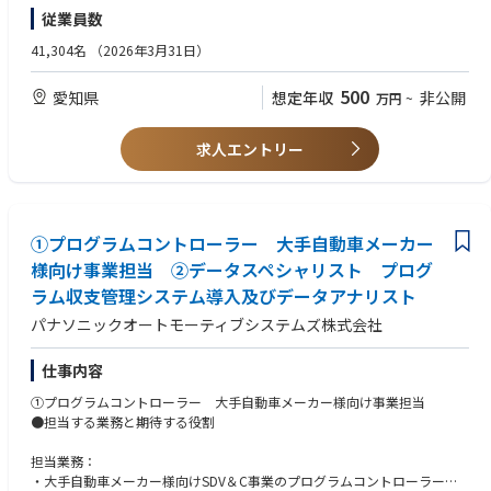
グローバルNo１の競争力レベルのコスト・品質・技術を有する材料・製品
・海外赴任経験がある
従業員数
をタイムリーかつ安定的に調達するとともに、
・仕入先経営管理をする上で財務知識を有し、分析ができる
これらを永続的に可能にする調達基盤を構築する。
・自動車業界又は製造業界での経験
41,304名
（2026年3月31日）
また、これらの活動を通じ、会社のビジョンを実現する機動力となり、全
関係機能部署の牽引役を担う。
【求める人物像】
500
愛知県
想定年収
非公開
万円
~
・コミュニケーション能力が高く、チームワークを重視する方
【主要業務】
・自発的に行動し、柔軟に対応できる方
・国内外からの担当分野製品・部品調達業務（発注先決定/管理、価格決
・責任感があり、目的意識を持って仕事に取り組める方
求人エントリー
定）
・原材料・副資材等の調達業務（発注先決定/管理、価格決定） 等
【期待役割】
①プログラムコントローラー 大手自動車メーカー
社内外関係者と密接に連携を取りながら、良品廉価な担当品目の調達を追
様向け事業担当 ②データスペシャリスト プログ
求することにより、グローバルNo1競争力と安定調達を実現。
ラム収支管理システム導入及びデータアナリスト
その為に、担当品目の調達に関連する知識もさることながら、社内外関係
者とのコミュニケーションが重要であり、その能力に長け、調整能力に期
パナソニックオートモーティブシステムズ株式会社
待
仕事内容
【業務内容の一例】
・国内外から購入する製品・部品・原材料の発注先選定～価格決定までの
①プログラムコントローラー 大手自動車メーカー様向け事業担当
一連業務
●担当する業務と期待する役割
・担当製品の原価改善活動
・担当仕入先の経営管理
担当業務：
・大手自動車メーカー様向けSDV＆C事業のプログラムコントローラー