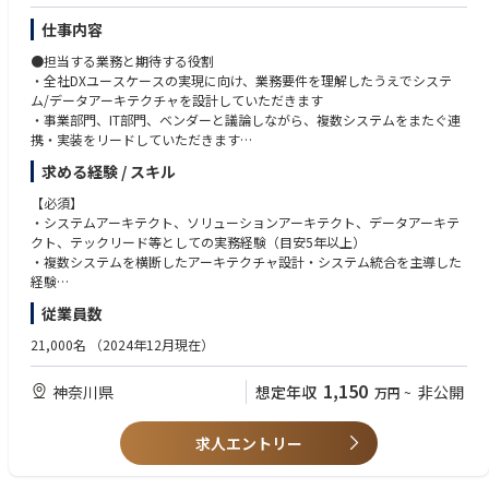
・プログラムの始まりから終わりまでを収支・財務管理という切り口でか
・関係者と円滑に連携できるコミュニケーション能力
仕事内容
かわることで、車載事業の意思決定・オペレーション・プロセスを掌握で
きる
●担当する業務と期待する役割
・全社DXユースケースの実現に向け、業務要件を理解したうえでシステ
●職場の雰囲気
ム/データアーキテクチャを設計していただきます
・PM、コンサル、経理、生産管理等多様な職務経歴を持つメンバー、ま
・事業部門、IT部門、ベンダーと議論しながら、複数システムをまたぐ連
たドイツからの出向者など多様で国際色豊かなTeamです。
携・実装をリードしていただきます
・海外拠点とのやりとりも多く、外国籍社員がいるため、英語を日常的に
・短期的な実装要件と中長期のアーキテクチャ整合を両立し、再利用可能
使う機会があります。
求める経験 / スキル
な仕組みに落とし込んでいただきます
・新設組織ということもあり、メンバーで議論をしながら課題設計を設定
・将来的には、個別ユースケースを超えて全社最適を描くエンタープライ
【必須】
していくOpenかつDynamicな組織です。
ズアーキテクト候補として活躍いただくことを期待しています
・システムアーキテクト、ソリューションアーキテクト、データアーキテ
クト、テックリード等としての実務経験（目安5年以上）
●キャリアパス
●具体的な仕事内容
・複数システムを横断したアーキテクチャ設計・システム統合を主導した
・プログラムマネージャー、事業総括、海外拠点事業責任者、海外拠点財
・DX推進組織の立ち上げに参画し、ビジネス部門と連携しながら、主要ユ
経験
務責任者 等
ースケースを実現するための全体アーキテクチャと標準構成を描き、必要
・API/データ連携、クラウド基盤、アプリケーション構成を含むシステム
従業員数
な実装方針まで落とし込む
設計経験
・業務データの流れを踏まえ、API/IF、アプリケーション構成、連携方式
・要件整理から設計・実装・運用まで一貫してリードした経験
21,000名
（2024年12月現在）
②データスペシャリスト プログラム収支管理システム導入及びデータア
を設計する
・業務部門・開発部門・IT部門等の関係者と連携し、プロジェクトを推進
ナリスト
・ERP、SaaS、既存業務システムを踏まえたソリューション構成を具体化
した経験
●担当する業務と期待する役割
1,150
神奈川県
想定年収
非公開
万円
~
する
・ビジネスレベルの英語力（読み書き・会議対応）
担当業務：
・ベンダーや社内ITと連携し、要件整理、基本設計、実装推進、品質確保
・プログラム基軸での経営管理を実現するためのプログラム収支管理シス
までをリードする
以下いずれかの領域あるいは両方における深い経験（特にB領域歓迎）
求人エントリー
テムの導入にメンバーとして参画
・個別プロジェクトで得た知見を、再利用可能な参照構成・設計標準とし
・A) 経営管理・データ基盤領域: ERP、SCM、経営管理、BI、MDM、デー
・プログラムデータ管理、グローバル件名の収支分析のオペレーション
て整理する
タ基盤等のEnterprise / Data領域