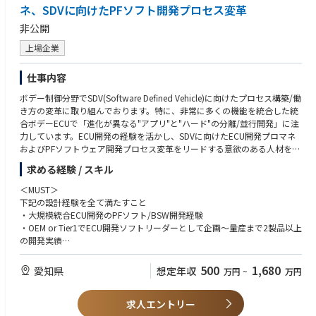
フトウェアを統合したシステム実証実験 等
・未知の領域に臆せず飛び込む積極性をお持ちの方
ネ、SDVに向けたPFソフト開発プロセス変革
・サーバー構築技術のリーディングとロードマップの策定
非公開
・システムの目標値の策定・KPIマネジメント・予算管理
・グループメンバーのマネジメント業務
上場企業
（1on1やコーチングやメンタリングを通した育成支援/人事評価を通した
成長促進やキャリア支援等）
仕事内容
※V2X（Vehicle-to-X）とは、電気自動車（EV）と家庭・社会インフラ（電
ボデー制御分野でSDV(Software Defined Vehicle)に向けたプロセス構築/働
力系統、クラウド、アプリ等）を通信でつなぎ、相互にエネルギー／情報
き方の変革に取り組んでおります。特に、非常に多くの機能を統合した統
をやり取りする仕組みです。本ポジションでは、主にV2H（Vehicle-to-Ho
合ボデーECUで「進化が異なる"アプリ"と"ハード"の分離/並行開発」に注
me：車から家へ電力を供給）およびV2G（Vehicle-to-Grid：車と電力系統
力しています。ECU開発の経験を活かし、SDVに向けたECU開発プロマネ
の双方向連携）を含むユースケースを想定し、車両データや電力データ、
およびPFソフトウェア開発プロセス変革をリードする意欲のある人材を求
ユーザーの利用動向をもとに、コネクテッドアプリ等を活用したスマート
めています。
充電／充給電制御サービスの価値創出に取り組みます。
求める経験 / スキル
※パートナー企業様との共同開発において、戦略検討段階から実証実験ま
統合ボデーECU開発の即戦力プロマネとして活躍頂きつつSDVに向けたソ
＜MUST＞
で連携しながら業務推進いただきます。
フトウェア開発プロセス変革/競争力向上にリード頂ける能力と意欲があ
下記の設計経験を全て満たすこと
※業務上、海外現地法人・取引先等とのやり取りが発生します。
る人材を求めています。
・大規模統合ECU開発のPFソフト/BSW開発経験
※将来的には、海外駐在の可能性もございます。
・OEM or Tier1でECU開発ソフトリーダーとして企画～量産まで2製品以上
※専門性や適性、会社ニーズなどを踏まえ、会社が定める業務への配置転
【職務内容】
の開発実績
換を命じる場合があります。
統合ECU開発のプロマネ、PFソフトウェア開発プロセス変革
・管理マネージャ or プロジェクトマネージャとして10人以上のチームを
リードし、社内外の関係者と折衝をした経験
500
1,680
【開発ツール】
愛知県
想定年収
万円
~
万円
【業務の詳細】
使用言語：Python／Java／JavaScript／SQL
・ECU開発(Autosar対応)の開発マネジメント
＜WANT＞
クラウド環境：AWS バージョン管理ツール：Git／AWS（CodeCommi
・統合ボデーECU開発のPFソフトウェア開発正味率アップ
求人エントリー
下記いずれかのスキルを複数有すること
t）／SVN