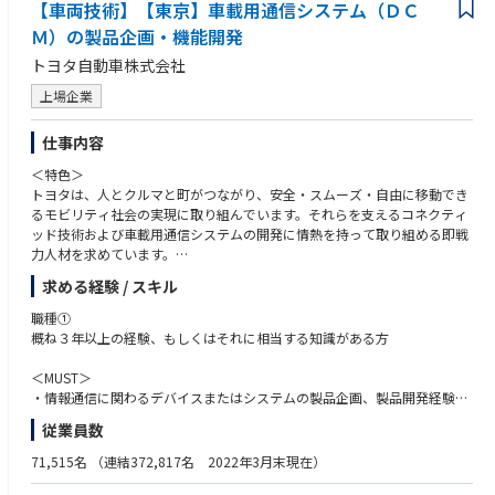
【車両技術】【東京】車載用通信システム（ＤＣ
・コストや性能など高く評価されており、現在非常に多くの引き合いがあ
る状況。それぞれの取捨選択や土台に乗せていく必要がある。
Ｍ）の製品企画・機能開発
トヨタ自動車株式会社
上場企業
仕事内容
＜特色＞
トヨタは、人とクルマと町がつながり、安全・スムーズ・自由に移動でき
るモビリティ社会の実現に取り組んでいます。それらを支えるコネクティ
ッド技術および車載用通信システムの開発に情熱を持って取り組める即戦
力人材を求めています。
求める経験 / スキル
＜概要＞
「つながる」技術でクルマの新しい魅力、新価値を創造し、モビリティ社
職種①
会の発展に貢献するため、車載用通信機器を開発しています。車載用通信
概ね３年以上の経験、もしくはそれに相当する知識がある方
機器の開発では、車両と外部とを携帯電話ネットワークを介して無線接続
する通信端末機器(DCM：Data Communication Module)の開発や、端末の
＜MUST＞
制御・通信仕様の開発を実施しています。
・情報通信に関わるデバイスまたはシステムの製品企画、製品開発経験
従業員数
＜詳細＞
＜WANT＞
以下３職種を募集しております。以下、いずれかの業務を担当いただきま
・車載ECU企画、開発における要求仕様開発、製品評価のいずれかの経験
71,515名
（連結372,817名 2022年3月末現在）
す.
・ゲートウェイ、ルータ、スイッチ等のネットワーク機器開発における要