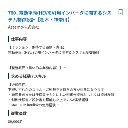
・B) 開発・製造システム領域: PLM、BOM、MES、開発基盤、組込み/ソフ
期待する役割：
●この仕事を通じて得られること
トウェア構成管理等のEngineering領域
・プログラム収支管理システムの導入によるマスターデータ一元管理（信
・グローバルNo.1クラスの車載コックピット事業を軸に、1兆円を超える
760_電動車両(HEV/EV)用インバータに関するシス
頼できる唯一の公式数値）
事業規模の変革を、実装の最前線から動かす経験を得られます
【歓迎】
テム制御設計【栃木・神奈川】
・プログラム収支に関連するデータ、各種マスター等の設計
・事業課題から出発してアーキテクチャを描くため、単なる技術実装に留
・経営管理・データ基盤領域と開発・製造システム領域の双方に関する知
・プログラム収支の可視化、データ集計、可視化
Astemo株式会社
まらない成長機会があります
見
・プログラムコントローラーの分析サポート
・基幹業務領域(ERP)、データ基盤、業務アプリ、AI/Agent活用など幅広い
・グローバル環境におけるシステム標準化・データ統合経験
テーマを横断して経験できます
・DevOps、CI/CD、OTA等を含むソフトウェア開発基盤構築経験
仕事内容
●具体的な仕事内容
・経営/事業部門と直接議論しながら、将来的にEAやDXリードへキャリア
・事業戦略・業務改革テーマに踏み込み、業務変革までリードした経験
・管理システム導入にあたりITベンダーと共同で要件整理、システム設計
【ミッション／期待する役割・責任】
を広げられます
・エンタープライズアーキテクトと連携した全社アーキテクチャ設計経験
するプロジェクトにメンバーとして参画 *別地域で導入済みのシステム
電動車両（HEV/EV)用インバータに関するシステム制御設計
を日本展開するため、ローカライズが主たる推進事項
●職場の雰囲気
【人柄・コンピテンシー】
・プログラム収支データのグローバル管理
・少数精鋭で、手を動かしながら構想にも関われる組織です
・技術起点だけでなく、業務や事業の意図を理解して設計に落とし込める
・ポートフォリオ財務戦略の基礎データ策定
【職務概要（具体的な業務内容）】
・中途入社者も多く、役職や所属にかかわらずフラットに意見を出し合え
方
・システム制御設計/検証
る環境です
・複雑な要件を整理し、関係者が動ける形で論点を言語化できる方
●この仕事を通じて得られること
求める経験 / スキル
・顧客要求仕様書から要件定義と制御仕様書作成（A-SPICE準拠）
・事業側との距離が近く、設計がそのまま価値創出につながる手触りがあ
・ビジネス人材やベンダーと粘り強く議論し、合意形成しながら前に進め
・プログラム基軸での経営管理の設計・導入にかかわることで経営の“仕
・機能安全設計、機能FMEA対応
ります
【必須条件】
られる方
組み”を変える力
・MILS/HILSによる解析&MATLABモデル作成
・リモート併用を前提としつつ、成果と学習スピードを重視しています
下記いずれかのスキル・ご経験をお持ちの方が対象になります
・手を動かすことをいとわず、設計から実装・定着まで責任を持てる方
・収支管理システムの導入・要件定義を推進することで、 ビジネスとデー
・実車データ解析
・顧客要求または仕様書をもとにした制御仕様検討もしくは設計経験
・変化の大きい環境で学びながら役割を広げ、将来的にエンタープライズ
タ基盤をつなぐ力
●キャリアパス
・制御仕様書／設計書を理解した上でのSW実装経験
アーキテクトやCIO候補へ成長したい意欲のある方
・複数国にまたがるデータや情報を一元管理し分析することで、組織全体
・全社変革や投資判断に近いテーマに携わることで、将来的には同社のエ
・MATLAB/Simulinkの使用経験
の意思決定基盤構築に関われる
【仕事の魅力・やりがい・キャリアパス】
ンタープライズアーキテクトとして活躍いただくことも含め、志向や適性
従業員数
100年に1度と言われている自動車業界の変革の中心で開発に携われる事に
に応じて、社外でも通用するシステムアーキテクト、エンタープライズア
【歓迎条件】
●職場の雰囲気
加えて、技術的に成長できる環境です
ーキテクト、CIOクラスのキャリアを目指していただけます（応相談）
・インバーターに関する制御設計／制御開発／検証のいずれかご経験
80,000名
・PM、コンサル、経理、生産管理等多様な職務経歴を持つメンバー、ま
自動車用パワートレインのコア技術である制御システムの構築・開発によ
・車載向け制御ソフトウェアの量産開発経験
たドイツからの出向者など多様で国際色豊かなTeamです。