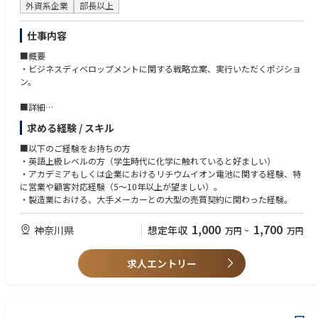
外資系企業
部長以上
仕事内容
■概要
・ビジネスディベロップメントに関する戦略立案、実行いただくポジショ
ン。
■詳細
・EV顧客向け戦略立案、プロジェクト管理、契約・価格・SCM・ビジネス
求める経験 / スキル
交渉
・顧客（自動車、モビリティ、ドローン、パワーツール、デバイスメーカ
■以下のご経験をお持ちの方
ー等）とのコミュニケーションを進め、顧客への提案、顧客とのプロジェ
・英語上級レベルの方（学生時代に化学に触れていると好ましい）
クトを管理する。
・アカデミアもしくは企業におけるリチウムイオン電池に関する経験、特
・顧客へのプレゼンテーションや、国内外の顧客との交渉、契約書（英
に営業や顧客対応経験（5～10年以上が望ましい）。
文・日本語）のレビュー（弁護士サポート有）など必要な活動を行う。
・製造業における、大手メーカーとの大型の売買契約に関わった経験。
・顧客要求やフィードバックをチームメンバーや技術チーム担当に共有
し、ファシリテートするとともに、技術メンバーの開発活動を支援する。
1,000
1,700
神奈川県
想定年収
万円
~
万円
・顧客フィードバックや技術視点も含む市場レポート等の情報を分析・考
察して、戦略立案や顧客への価値ある提案に貢献する。
・有用な業界トレンド情報をチームに共有する
求人エントリー
・資金調達活動の支援を行う
・事業推進のために必要なサポート業務を行う
■補足