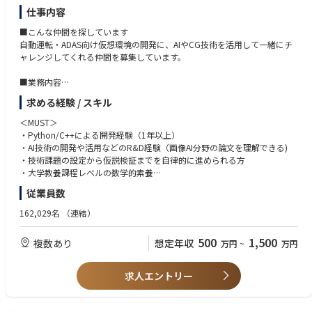
ライメントが必要とされています。このように次世代の半導体工程では高
仕事内容
精度なモーション制御技術が不可欠です。オムロンでは半導体やディスプ
レイ製造を含む多様な分野で、複数の機器を同期させ高速・高精度に制御
■こんな仲間を探しています
するモーション制御の実績を重ねてきました。今後、さらなる高速・高精
自動運転・ADAS向け仮想環境の開発に、AIやCG技術を活用して一緒にチ
度化が求められる半導体プロセスにおいては、コントローラや制御アルゴ
ャレンジしてくれる仲間を募集しています。
リズムに加えて、メカ機構を組合せたシステム全体の性能と安定性を最大
限に引き出す事が重要になっており、お客様より強い引き合いをいただい
■業務内容
ています。
仮想環境（CG/物理シミュレーション）の構築・運用
求める経験 / スキル
ニューラルレンダリングやAI技術の応用検討・実装
実車評価との整合性検証、シミュレーション精度向上
＜MUST＞
・Python/C++による開発経験（1年以上）
【業務のやりがい】
・AI技術の開発や活用などのR&D経験（画像AI分野の論文を理解できる)
✓ 最先端のAI・CG技術を業務で活用できます。
・技術課題の設定から仮説検証までを自律的に進められる方
✓ 自動運転・ADAS向けの大規模な仮想環境開発を通じて、画像認識・コン
・大学教養課程レベルの数学的素養
ピュータグラフィックス・シミュレーション技術の専門性を高められま
従業員数
す。
＜WANT＞
✓ 研究開発から実用化まで一貫して携わり、次世代モビリティ開発に貢献
・3Dエンジン（Unity、Unreal Engine等）の経験
162,029名
（連結）
できます。
・NeRF、Gaussian Splattingなどのニューラルレンダリング技術への関心
・生成AIを活用した環境表現技術への興味
500
1,500
複数あり
想定年収
万円
~
万円
・自動運転・ADAS関連の知識や開発経験
・読み書き、日常会話ができる英語能力（TOEIC 700以上）
求人エントリー
■開発ツール
・Python、C++
・PyTorch