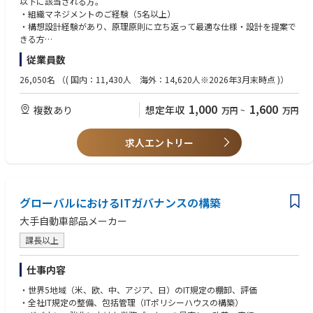
以下に該当される方。
1.技術戦略策定と実行
・組織マネジメントのご経験（5名以上）
・技術戦略の策定（顧客・業界の動向把握、競合との差別化立案、強化技
・構想設計経験があり、原理原則に立ち返って最適な仕様・設計を提案で
術設定）
きる方
・社内関連部門、社外パートナーとの連携立案と実行
◆歓迎条件
従業員数
2.技術構築
・論文掲載もしくは学会発表
・技術コンセプトの設定、メカ構想設計、システムアーキテクトとして全
・英語力：TOEIC800点
26,050名
（( 国内：11,430人 海外：14,620人※2026年3月末時点 )）
体構成・方針決定（コントローラ、制御との組合せ）
・半導体製造装置や半導体業界での開発経験
・要件定義、装置への組込みにおける顧客要求とのすり合わせ
・機械工学、精密工学の知見
1,000
1,600
複数あり
想定年収
万円
~
万円
3.開発組織マネジメント
◆歓迎する人物像
・複数の開発テーマを対象とした組織マネジメント（目標管理、計画管
・顧客やパートナ、他部門の多様なメンバとのコラボレーションを楽しめ
理、リソース調整、テーマ進捗管理）
る柔軟性を持った方
求人エントリー
・開発テーマにおける技術課題フォロー、設計のレビュー
・自ら課題の設定とソリューションの提案を行い、必要なメンバを巻き込
4. 人財育成
んで推進できる方
・中長期の技術戦略を踏まえた人財育成方針・育成計画の策定
・継続的に知識やスキルを習得し、新しい業務にも積極的にチャレンジい
・開発テーマを通じた次世代の技術リーダ／プロジェクト推進人財の育成
ただける方
グローバルにおけるITガバナンスの構築
◆使用する開発言語・ソフト・装置/機器等
◆具体的な仕事内容に対しての期待する成果
MATLAB/Simulink、LabVIEW
大手自動車部品メーカー
モーションコントローラや制御アルゴリズムの技術を保有していますが、
Solidworks、CREO（Pro/E）
メカ機構と制御をシステムを構想段階から構築する技術について強化が必
レーザ干渉計、オートコリメータなど
課長以上
要な状態です。
短期的には機構設計・メカ設計の専門性を基にシステム全体を構想し開発
仕事内容
方向性について顧客提案や整合を行い、具体的な技術課題解決をリードい
ただく事を期待しています。
・世界5地域（米、欧、中、アジア、日）のIT規定の棚卸、評価
また、中長期的には技術戦略の策定と人財の強化を進め、競争優位の基盤
・全社IT規定の整備、包括管理（ITポリシーハウスの構築）
を確立する必要があります。業界や顧客の動向、競合の状況、パートナと