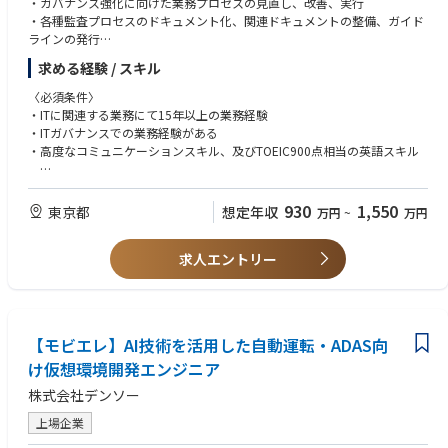
・ガバナンス強化に向けた業務プロセスの見直し、改善、実行
の連携を考慮し、自社が取るべき戦略を描きマネジメントグループでの議
・各種監査プロセスのドキュメント化、関連ドキュメントの整備、ガイド
論を通じて具体化し、実行しに移していく事を期待しています。
ラインの発行
顧客との具体的な開発を進めながら並行して将来の技術戦略の策定をして
・リスクマネジメント、及び全社リスク管理体制との連携
求める経験 / スキル
いく事になりますが、メンバと共に発想を広げ、将来の展開を楽しみなが
・ITの目的意識を定義、明確化しその達成手法を検討する。またそれらをI
ら描いていく事を期待しています。
Tビジョンやミッションに取り込み、戦略的な実行計画を策定する
〈必須条件〉
・ITガバナンスの枠組みを設計し実行する。目的、ガバナンスプリンシパ
・ITに関連する業務にて15年以上の業務経験
◆この仕事の魅力
ル、ポリシーやガバナンスメンバーの役割と責任及びプロセスを策定し、
・ITガバナンスでの業務経験がある
・半導体デバイスメーカや装置メーカに対して新しい技術を提案し、お客
枠組みと合わせて、会社のビジネスゴールや戦略施策を支える形を整え
・高度なコミュニケーションスキル、及びTOEIC900点相当の英語スキル
様と共に次世代のモノ作りを実現する仕事です。自分が考え抜いたアイデ
る。COBITやTOGAFなどのべスプラフレームワーク手法を用いて推進し、
アを最先端の業界プレーヤと意見を交わしながら世の中にない価値を創造
必要に応じて更新する
〈歓迎条件〉
する喜びと、その成果が社会に貢献していることを実感できる点がこの仕
・IT組織の倫理規定を、モラルや価値観をもとにHRと共創する。ルールや
・COBIT、TOGAFなどフレームワークを活用した業務構築
930
1,550
東京都
想定年収
万円
~
万円
事の大きな魅力です。
基準を設け、ITスタッフのあるべき姿勢や行動規範を定義する。
・ITリスクマネジメントの知識を要したITガバナンス業務経験
・半導体業界の動向を把握し、必要な技術を提案し実現していく事も魅力
・ガバナンス関連の教育やトレーニングの構築を支援しIT組織の文化を醸
・複雑な課題に取り組む姿勢と力強い推進力
の一つです。顧客の要求に直接触れる事で業界の知識を深める事ができ、
成する。IT組織内外との接し方、姿勢を定義する
求人エントリー
・パワーポイントを活用したレポート作成力
技術開発を通じて構想設計やメカ設計の専門知識を深める事ができます。
・ガバナンス部門の責任であるコンプライアンスを向上維持させ、IT組織
・コミュニケーション及びファシリテーション力による合意形成を行える
また、パートナーや顧客との連携を通じてビジネスを成立させる経験はキ
が常に法規、規則や規約に準じた業務が行るよう支援し、ガバナンスフレ
・プロセス構築力、分析力、判断力
ャリアの幅を広げる上でも貴重な機会となります。
ームワークと合わせて倫理/文化フレームワークの醸成を行う。
・効果的なリスクマネジメントプロセスを確立する。全社のリスクマネジ
〈求める人物像〉
◆業界動向と自社事業の特徴
【モビエレ】AI技術を活用した自動運転・ADAS向
メントを支援し、ITに関わる事業継続性や危機管理を行う。ITの全てのグ
・ITガバナンスに精通した方
半導体製造工程では、シリコンウェハに微細な回路パターンを形成する前
ローバルファンクションやリージョン、サイトにいたるまでの活動をモニ
け仮想環境開発エンジニア
・新しい組織でメンバーを育てることに関心のある方
工程に加え、ウェハを3次元に積層する後工程の技術開発が積極的に進め
ターし指導する
株式会社デンソー
られています。後工程ではウェハを均一に平坦化する技術やウェハ同士を
nm精度で位置合わせをして貼り合わせる技術が必要とされています。ま
上場企業
た、光回路を集積化したシリコンフォトニクスにおいても光軸の高速なア