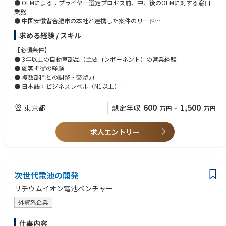
● OEMによるサプライヤー選定プロセス前、中、後のOEMに対する窓口
業務
●キャリアパス
● 中国安徽省合肥市の本社と連携した案件のリード
・上司・部下の相談の上、個人毎にキャリアパスを決定し、それに準じた
● 既存案件の採算管理、出入金管理
業務アサインとステップアップを実行します。
求める経験 / スキル
● 担当領域における目標設定と管理
・ソフトウェア開発以外などのキャリアパスも可能です。（例えば プロダ
【必須条件】
クトマネージメント など）
【ポジションの魅力】
● 3年以上の自動車部品（主要コンポーネント）の営業経験
中国国内での中国国営OEM、新興OEM、日欧を中心とする外資系OEMとの
● 顧客折衝の経験
関係に基づく圧倒的な存在感をテコに、日本市場、東南アジア市場の開拓
● 複数部門との調整・交渉力
を行っていく機会は滅多にないものであり、チャレンジしがいのあるもの
● 日本語：ビジネスレベル（N1以上）
であると思います。ご自身のこれまでのご経験を発揮いただければ、日
● 英語または中国語：ビジネスレベル
本、東南アジアの自動車産業のEV化、同地域の脱炭素化への貢献という社
● 自動車産業の脱炭素化への高い意識を持っていること
600
1,500
東京都
想定年収
万円
~
万円
会的な達成感も得られるものと思います。
【歓迎条件】
【企業魅力】
求人エントリー
モーター・インバーター・ギアボックスに関する知識
パリ協定に端を発する世界的な脱炭素化政策の推進、それに伴うモビリテ
ソフトウェアまたはハードウェア開発に関する基礎知識
ィの脱エンジンの流れは今後不可逆に進展することが予想され、自動車産
AUTOCADで機械設計スキルを有すること
業の開発思想にも影響を与えています。具体的には、垂直統合体制から、
他社開発品の活用も行っていく水平分業体制への移行は今後も進んでいく
次世代電池の開発
と思われます。当社は本社のある中国市場を中心に広く内外の顧客を持
ち、一部の日本OEMにもその名を認知されています。日本のOEMからは品
リチウムイオン電池ベンチャー
質と価格競争力のあるモーター・インバーターといった主要部品サプライ
ヤーの一社としての弊社に対する期待は高く、また、ホワイトボディの製
外資系企業
造設備、バッテリーパックの製造設備といったサプライヤーとしての機能
に対しても着目されています。
仕事内容