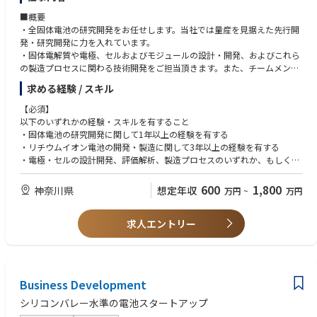
■概要
・全固体電池の研究開発をお任せします。当社では量産を見据えた先行開
発・研究開発に力を入れています。
・固体電解質や電極、セルおよびモジュールの設計・開発、およびこれら
の製造プロセスに関わる技術開発をご担当頂きます。また、チームメンバ
ーと協力して製品化・量産化に取り組んで頂きます。
求める経験 / スキル
■具体的な業務
【必須】
1. 固体電池の開発に関わる業務全般
以下のいずれかの経験・スキルを有すること
(1) 固体電解質、電極、セルおよびモジュールの設計・開発、
・固体電池の研究開発に関して1年以上の経験を有する
製造プロセスの設計・開発、評価解析などの業務の推進
・リチウムイオン電池の開発・製造に関して3年以上の経験を有する
(2) 設備など研究開発インフラの構築に関わる業務の推進
・電極・セルの設計開発、評価解析、製造プロセスのいずれか、もしくは
2. 固体電池の製品化を見据えた製造技術の開発、設備導入および
固体電解質に関する実践的かつ高度な専門性を有する
品質・歩留まり向上に関わる業務の推進
600
1,800
神奈川県
想定年収
万円
~
万円
3. 上記に必要な社外連携先との協業、および中国本社との連携に関わる
【歓迎】
業務の推進
・リチウム金属電池の開発経験
4. 中国への出張対応および開発・立ち上げ支援に関わる業務の推進
求人エントリー
・リチウムイオン電池の先行開発から量産までの一連の経験を有する
・電極・セル作製に関する全工程もしくは個別工程に精通・習熟している
ご経験や適性に応じて業務を担当して頂きます。
・技術課題に対する論理的解析力を有し、チームメンバーと協調して課題
※ リチウムイオン電池の開発・製造のご経験を有する方も歓迎
解決にあたることができる
Business Development
シリコンバレー水準の電池スタートアップ