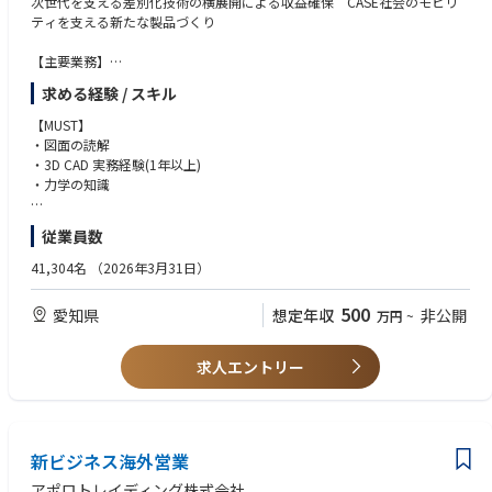
次世代を支える差別化技術の横展開による収益確保 CASE社会のモビリ
ティを支える新たな製品づくり
【業務のやりがい・魅力】
【主要業務】
環境・安心分野に貢献する事業を拡大し、35年に向けて成長していく先進
WS第1設計生技室：WSオープニングトリム製品設計、収益改善活動
デバイス事業Gにおいて、
求める経験 / スキル
WS第2設計生技室：WSドア製品設計、収益改善活動
・事業部長の参謀として、成長領域製品の開発・事業化戦略を立案・実行
WS第3設計生技室：ガラスラン製品設計、収益改善活動
【MUST】
していく業務まで経験出来ます。
WS第4設計生技室：ガラスラン、WSアウター製品設計、収益改善活動、
・図面の読解
・事業目標の達成を目指し、営業・調達・設計・製造・品保など広範な関
受注企画（受注活動）
・3D CAD 実務経験(1年以上)
連部署を包括的にリードすることで、経営視点・戦略思考力・関係構築
・力学の知識
力・リーダーシップ等を磨く事が出来ます。
【具体的な業務内容】
・グローバルな採算向上や国内外グループ会社との連結経営等、全世界を
・WSの製品設計（入社後に順次１～４設計生技室の設計業務を経験）
【WANT】
視野に入れた戦略立案・業務遂行が必要となり、海外拠点出向機会もあり
従業員数
・収益改善活動（VE・VA）
・ゴム材料知識、材料力学の知識
ます。
・WS製品の受注活動(戦略立案＆実施
・WS製品設計の実績
41,304名
（2026年3月31日）
・DFMEA/DRBFMの知見
【期待役割】
・自動車部品メーカー
【組織構成】
500
愛知県
想定年収
非公開
万円
~
製品設計の経験を生かしてCADで具現化ができる。中堅層として顧客と実
企画部としては60名以上が在籍しており、メンバーには他社を経験したキ
務上のメインプレーヤーとしての活躍
ャリア入社者や若手メンバーが多く在籍しております。慣習や年齢、役職
別製品の設計知見から業務推進についてお新たな視点でより効率的な進め
求人エントリー
にとらわれず一人ひとりが能力を発揮できる組織カルチャーがあります(参
かたを主体的に提案できる
考：30歳以下18人、35歳以下13人、40歳以下11人)。
【魅力】
【キャリア入社者の声/活躍事例】
・WS製品の業界では売り上げ規模としても上位であり主要顧客のトヨタ
★29歳(社会人経験8年目) 中途入社 (前職：航空機メーカー)
自動車とも部品主役でシナリオを構築しながら設計を進める事が出来る
新ビジネス海外営業
売価立案や原価企画を主たる業務として、技術・製造・調達・品保・営業
・製品設計を通してSQCや機械学習といった統計手法を活用し設計する事
等とのやりとりを通じて、担当する製品をお金の面で支えています。社内
アポロトレイディング株式会社