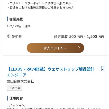
＜MUST＞
クス技術の融合や半導体技術の差別化によるシステム価値向上を目指して
・エクセル・パワーポイントに関する一般スキル
・情報通信に関わるデバイスまたはシステムの製品開発経験
います。
・製造業における事務系職種のご経験をお持ちの方
・上記開発経験におけるソフトウェア開発の経験
【業務の概要】
＜WANT要件＞
＜WANT＞
従業員数
電動化、ADADAS領域における半導体を活用したセンサ製品について、事
・主体的に考えて、自律的に動ける方
・車載ECU開発におけるソフトウェア開発の経験
業戦略の立案・推進と、製品売価・原価の造りこみを行い、事業成長と事
・関係者を巻き込みながら業務を推進できる方
162,029名
（連結）
・ゲートウェイ、ルータ、スイッチ等のネットワーク機器開発におけるソ
業採算に貢献します。（詳細下記）
・事業創出、事業計画あるいは原価管理に関する基礎・初級知識
フトウェア開発の経験
・企画提案力、構想力のある方
500
1,500
・通信モジュール、チップセット開発におけるソフトウェア開発の経験
愛知県
想定年収
万円
~
万円
【業務の詳細】
・戦略思考、論理的思考の出来る方
・上記開発におけるチームリーダーもしくはマネージャー経験
1. 電動化、ADADAS領域における半導体を活用したセンサ製品事業に関
・製造業での原価管理経験、原価低減活動経験
し、技術部・製造部などの関連部署と協力し、市場・競合・自社の各種情
・モノづくりの基礎知識、原価低減活動経験
求人エントリー
報収集と分析をとおして事業戦略を立案・推進します。事業戦略には、製
品開発・拡販・生産・供給など一連の個別戦略が含まれます。
2. 製品開発・拡販戦略に基づき、担当製品の目標売価を設定・社内調整し
ます。
【LEXUS・RAV4搭載】ウェザストリップ製品設計
エンジニア
3. 目標売価から目標原価を設定し、その実現のための活動をリードしま
豊田合成株式会社
す。 設計仕様に基づく原価見積もりを実施し、直材費（調達部）・加工
費（製造部、他）の改善のためのVE・VA、コストダウン活動をプロジェク
上場企業
トリーダーとして推進します。
仕事内容
4. 流動製品についての利益改善活動について、プロジェクトリーダーとし
て関係部署（技術部・製造部・調達部・国内外グループ会社他）を牽引・
【ミッション】
推進します。