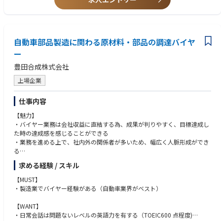
自動車部品製造に関わる原材料・部品の調達バイヤ
ー
豊田合成株式会社
上場企業
仕事内容
【魅力】
・バイヤー業務は会社収益に直結する為、成果が判りやすく、目標達成し
た時の達成感を感じることができる
・業務を進める上で、社内外の関係者が多いため、幅広く人脈形成ができ
る
・発注金額が大きく、バイヤー一人当たりの取扱い金額が大きい為、責任
求める経験 / スキル
感とやりがいを感じることができる
・バイヤーは幅広い知識が必要であるが、充実した社内教育メニューや社
【MUST】
外セミナーも積極的に取り入れおり、自身のスキルアップが可能
・製造業でバイヤー経験がある（自動車業界がベスト）
・海外調達品もある為、国内だけにとどまらず、グローバルな業務もあり
【WANT】
【ミッション】
・日常会話は問題ないレベルの英語力を有する（TOEIC600 点程度)