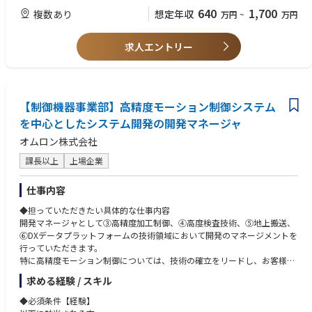
り、最終商品である自動車用パワートレインを仕事の成果として実感でき
・実車またはベンチでのデータ解析／評価経験
・海外拠点とのやりとりも多く、外国籍社員がいるため、英語を日常的に
640
1,700
複数あり
想定年収
万円
~
万円
ます
使う機会があります。
直接OEMと関わる機会も多く、実車での試験、実車データの解析などが経
【求める人物像】
・新設組織ということもあり、メンバーで議論をしながら課題設計を設定
験できるのでエンジニアとしての視野が広がります
・新たな技術へ挑戦し、自らを成長させられる方
求人エントリー
していくOpenかつDynamicな組織です。
・コミュニケーション能力に長けており、チームで働ける方
・価値提供に対して情熱を持って取り組める方
●キャリアパス
・データエキスパート、プログラムコントローラー、プログラムマネージ
ャー、ファイナンシャルデータアーキテクト、財務部門、経営企画部門
【制御機器事業部】高精度モーション制御システム
等
を中心としたシステム開発の開発マネージャ
オムロン株式会社
課長以上
上場企業
仕事内容
◆担っていただきたい具体的な仕事内容
開発マネージャとして③高精度加工制御、④高度検査技術、⑤地上搬送、
⑥DXデータプラットフォームの技術領域において開発のマネージメントを
行っていただきます。
特に高精度モーション制御については、技術の確立をリードし、お客様と
連携して半導体製造装置への組込みを行っていただきます。具体的には業
求める経験 / スキル
界や顧客動向を踏まえた技術戦略の策定、機構・メカ・制御システムの構
想設計、そして競争優位技術の確立と開発チームのマネジメントを担って
◆必須条件【経験】
いただきます。