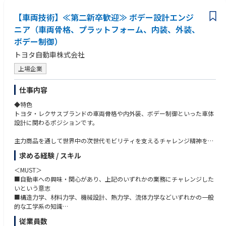
・OpenCV
【車両技術】≪第二新卒歓迎≫ ボデー設計エンジ
・Git
・Docker
ニア（車両骨格、プラットフォーム、内装、外装、
・Unreal Engine
ボデー制御）
開発環境
トヨタ自動車株式会社
・Windows環境
上場企業
・Ubuntu等のLinux環境
仕事内容
◆特色
トヨタ・レクサスブランドの車両骨格や内外装、ボデー制御といった車体
設計に関わるポジションです。
主力商品を通して世界中の次世代モビリティを支えるチャレンジ精神を持
ち、共に成長していける方を歓迎します。
求める経験 / スキル
◆業務内容
＜MUST＞
【概要】
■自動車への興味・関心があり、上記のいずれかの業務にチャレンジした
ヤリスやプリウスなどの小・中型車からランドクルーザーやレクサスLSと
いという意志
いった大型車・高級車などトヨタ・レクサスブランドで販売する車両のボ
■構造力学、材料力学、機械設計、熱力学、流体力学などいずれかの一般
デー設計業務です。
的な工学系の知識
■聴く力や共感力といったコミュニケーション能力
従業員数
企画・デザインの考案を実際のモノの形にするために、実験部門や製造部