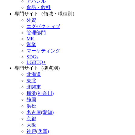
アパレル
食品・飲料
専門サイト（領域・職種別）
外資
エグゼクティブ
管理部門
MR
営業
マーケティング
SDGs
LGBTQ+
専門サイト（拠点別）
北海道
東北
北関東
横浜(神奈川)
静岡
浜松
名古屋(愛知)
京都
大阪
神戸(兵庫)