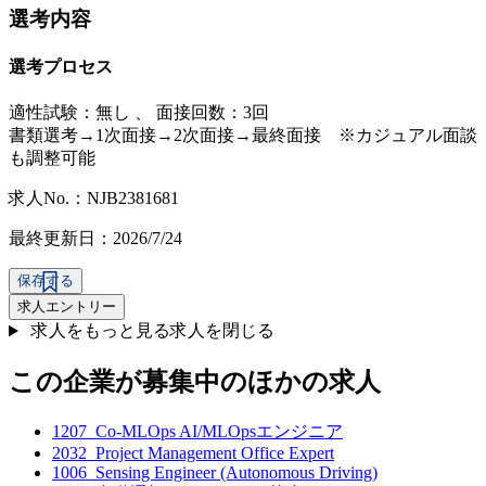
選考内容
選考プロセス
適性試験：
無し
、
面接回数：3回
書類選考→1次面接→2次面接→最終面接 ※カジュアル面談
も調整可能
求人No.：NJB2381681
最終更新日：2026/7/24
保存する
求人エントリー
求人をもっと見る
求人を閉じる
この企業が募集中のほかの求人
1207_Co-MLOps AI/MLOpsエンジニア
2032_Project Management Office Expert
1006_Sensing Engineer (Autonomous Driving)