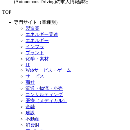
(Autonomous Driving)の求人情報詳細
TOP
専門サイト（業種別）
製造業
エネルギー関連
エネルギー
インフラ
プラント
化学・素材
IT
Webサービス・ゲーム
サービス
商社
流通・物流・小売
コンサルティング
医療（メディカル）
金融
建設
不動産
消費財