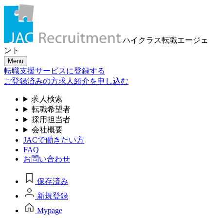
ハイクラス転職
エージェ
ント
Menu
転職支援サービスに登録する
ご登録済みの方
求人紹介を申し込む
求人検索
転職希望者
採用担当者
会社概要
JACで働きたい方
FAQ
お問い合わせ
保存済み
新規登録
Mypage