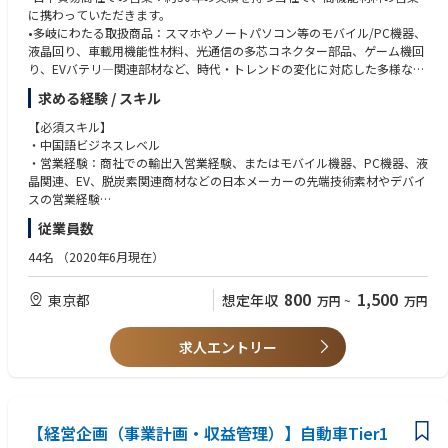
【使用ツール】
に携わっていただきます。
3D CAD（CATIA V5）
•多岐にわたる取扱商品：スマホやノートパソコン等のモバイル/PC機器、
統計解析ツール(Statworks)
液晶回り、車載用機能性材料、光通信の多芯コネクター部品、ゲーム機回
その他(パイソン、パワーオートメイト)
り、EVバテリ―関連部材など、時代・トレンドの変化に対応した多様な商
品を扱います。
求める経験 / スキル
•キャリアアップの機会：将来的には中国深圳、台湾の子会社での駐在
や、現地法人幹部職としてのキャリアアップも目指せます。
【必須スキル】
・中国語ビジネスレベル
・営業経験：商社での輸出入営業経験、またはモバイル機器、PC機器、液
晶関連、EV、脱炭素関連商材などの日本メーカーの先端技術素材やデバイ
スの営業経験
・マネジメント経験：部下の管理経験
従業員数
【歓迎スキル】
44名
（2020年6月現在）
・中国市場の知識：中国市場の動向やビジネス文化に精通している方
・企画提案経験 ：新規ビジネスの企画、提案、実践経験
800
1,500
東京都
想定年収
万円
~
万円
・多言語スキル ：英語、韓国語
求人エントリー
【経営企画（事業計画・収益管理）】自動車Tier1