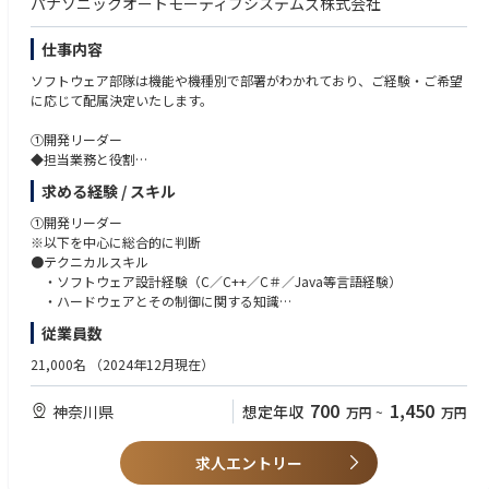
パナソニックオートモーティブシステムズ株式会社
ジメントを推進
で、課題を特定した経験のある方
・顧客と内部ステークホルダー対応リーダー
・お客様と協働して、課題の解決に取り組んだ経験のある方
提供価値と投資適正化・収支最大化を軸に、プロジェクト計画を立案して
・データ分析や統計の知識および業務経験のある方
仕事内容
顧客と内部ステークホルダーとプロジェクト連携推進と完遂
・海外駐在やカーメーカーへの出向経験のある方
ソフトウェア部隊は機能や機種別で部署がわかれており、ご経験・ご希望
KGI/KPIを達成できるようにプロジェクト運営を行ってチームでの成果
・大規模ソフト開発（100名以上）の開発経験
に応じて配属決定いたします。
を最大化
・顧客および他社との仕様調整業務(Working Group等)の経験
・英語力
①開発リーダー
②SEリーダー/SE担当
◆担当業務と役割
・SE職能の代表として顧客対応、仕様策定、プロジェクト課題解決を担当
●ソフトウェア開発の開発マネージメントリーダー
する複数のSEメンバーをリードし、商品全般に対する仕様策定・課題解決
求める経験 / スキル
・担当機種のソフトウェア開発プロジェクトの全体マネージメントと商品
を推進する
化を担当
・専門知識・経験を活かして顧客と共創活動を通じて、プロジェクト推進
①開発リーダー
・複数の機能開発チーム(機能リーダー)の取り纏め
やプロセス再構築などの実務推進で主導的な役割を果たして共通ゴールを
※以下を中心に総合的に判断
・目標のQCD達成に向けた全体管理
達成
●テクニカルスキル
・ソフトウェア設計経験（C／C++／C＃／Java等言語経験）
●ソフトウェア開発の開発マネージメントリーダー候補（機能リーダー）
●この仕事を通じて得られること
・ハードウェアとその制御に関する知識
・リーダー候補は搭載機能ごとの開発マネージメントを担当（機能リーダ
・大変革期を迎えている車載領域において、SDVコンピューティングを軸
・RTOS/Autosarに関する知識
従業員数
ー）
に新規価値創造で新たなモビリティ社会へ貢献
・機能安全に関する知識
・該当機能の開発チームを取り纏め
・エンジニアリングチェーンとバリューチェーン全体を統括する技術やマ
・FMEA/FTAなど堅牢なソフトウェアを構築する知識
21,000名
（2024年12月現在）
・目標のQCD達成に向けた管理
ネジメントスキルの自己成長、自身の市場価値の向上
●マネジメントスキル
・大規模開発マネジメント能力の自己成長、自身の市場価値の向上
・開発リーダー…100名以上のソフトウェア開発プロジェクトのマネー
700
1,450
神奈川県
想定年収
万円
~
万円
●具体的な仕事内容
・経験豊富なメンバーと一緒に過去の経験やコミュニケーションスキルを
ジメント経験がある
・ 複数の機能の開発チームを牽引し、目標QCDの達成と商品化実現に向
活かしながら、お客様対応を推進し、ミッションにあるようなプロアクテ
・開発リーダー候補…5-50名規模のソフトウェア開発プロジェクトのマ
け、ソフトウェア開発プロジェクトの全体マネージメント
ィブ活動で効率的な開発を推進する役割を完遂することで、当社およ
ネージメント経験がある（各機能ブロックレベルの開発マネージメント経
求人エントリー
・ ソフト以外の関連部署との連携（ハード、PM、品管、等）
び”ご本人”指名でまた次の仕事もお任せいただけるという充実感を得るこ
験）