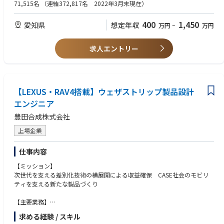
71,515名
（連結372,817名 2022年3月末現在）
・20代から60代まで幅広い年代が在籍し、若手や中堅メンバーも多く活躍
しています
【WANT（歓迎要件）】
【組織構成】
400
1,450
愛知県
想定年収
万円
~
万円
・困りごとはチームで助け合う活気ある明るい職場です。
企画部としては60名以上が在籍しており、メンバーには他社を経験したキ
・在宅勤務を活用し、育児や介護と両立しながら働くメンバーも多数いま
・自動車業界または製造業において、車両・部品のプロジェクト管理や開
ャリア入社者や若手メンバーが多く在籍しております。慣習や年齢、役職
す。
発、生産管理の経験・知識がある方
求人エントリー
にとらわれず一人ひとりが能力を発揮できる組織カルチャーがあります(参
考：30歳以下18人、35歳以下13人、40歳以下11人)。
・英会話能力（TOEIC600点以上）み、チームをリード・マネジメントす
【職場ミッション】
る立場として活躍頂きたいと思います。
【キャリア入社者の声/活躍事例】
新型車開発・生産準備の最前線でクルマ開発の進行管理を担当し、多様
★29歳(社会人経験8年目) 中途入社 (前職：航空機メーカー)
化・複雑化する新車開発の企画から市場投入までを、現場で技術情報を管
【LEXUS・RAV4搭載】ウェザストリップ製品設計
売価立案や原価企画を主たる業務として、技術・製造・調達・品保・営業
理しながら支える組織
エンジニア
等とのやりとりを通じて、担当する製品をお金の面で支えています。社内
の雰囲気は非常に良く、仕事の裁量も大きく、個人の意思・考えが尊重さ
豊田合成株式会社
【やりがい・PR】
れること、また新たな業務に苦戦した際も周囲の方々の支援やフォローが
新型車開発・生産準備の現場で、「車両企画から市場投入まで」を一貫し
手厚く、仕事にとてもやりがいを感じています。
上場企業
て見守ることができます。
トヨタの多くの業務は技術情報でつながっており、その管理を通じて新車
★37歳(社会人経験 16年目) 中途入社（前職：自動車メーカー）
仕事内容
開発から車両生産までを支える重要な役割を担います。
関係部署のトップ層を巻き込みながら、事業戦略の立案・整合・推進する
国内外の生産拠点と連携し、海外プロジェクトの遠隔支援や現地での活躍
仕事に携わることが出来ます。現在は、中国の生産会社に赴任し、拠点の
【ミッション】
の機会もあります。グローバルにチャレンジしたい方に適した環境です。
事業運営や組織マネージメント等の仕事にチャレンジしています。日々や
次世代を支える差別化技術の横展開による収益確保 CASE社会のモビリ
りがいを感じながら、自分のキャリアを開拓しております。
ティを支える新たな製品づくり
【Mission（短期）】
新型車の大日程立案やプロジェクト進行管理、技術情報の処理・管理がで
【主要業務】
きる実務リーダーとして活躍いただくことを期待します。
WS第1設計生技室：WSオープニングトリム製品設計、収益改善活動
求める経験 / スキル
WS第2設計生技室：WSドア製品設計、収益改善活動