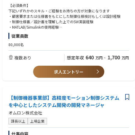
・ビジネス人材やベンダーと粘り強く議論し、合意形成しながら前に進め
・プログラム基軸での経営管理の設計・導入にかかわることで経営の“仕
・機能安全設計、機能FMEA対応
ります
【必須条件】
られる方
組み”を変える力
・MILS/HILSによる解析&MATLABモデル作成
・リモート併用を前提としつつ、成果と学習スピードを重視しています
下記いずれかのスキル・ご経験をお持ちの方が対象になります
・手を動かすことをいとわず、設計から実装・定着まで責任を持てる方
・収支管理システムの導入・要件定義を推進することで、 ビジネスとデー
・実車データ解析
・顧客要求または仕様書をもとにした制御仕様検討もしくは設計経験
・変化の大きい環境で学びながら役割を広げ、将来的にエンタープライズ
タ基盤をつなぐ力
●キャリアパス
・制御仕様書／設計書を理解した上でのSW実装経験
アーキテクトやCIO候補へ成長したい意欲のある方
・複数国にまたがるデータや情報を一元管理し分析することで、組織全体
・全社変革や投資判断に近いテーマに携わることで、将来的には同社のエ
・MATLAB/Simulinkの使用経験
の意思決定基盤構築に関われる
【仕事の魅力・やりがい・キャリアパス】
ンタープライズアーキテクトとして活躍いただくことも含め、志向や適性
従業員数
100年に1度と言われている自動車業界の変革の中心で開発に携われる事に
に応じて、社外でも通用するシステムアーキテクト、エンタープライズア
【歓迎条件】
●職場の雰囲気
加えて、技術的に成長できる環境です
ーキテクト、CIOクラスのキャリアを目指していただけます（応相談）
・インバーターに関する制御設計／制御開発／検証のいずれかご経験
80,000名
・PM、コンサル、経理、生産管理等多様な職務経歴を持つメンバー、ま
自動車用パワートレインのコア技術である制御システムの構築・開発によ
・車載向け制御ソフトウェアの量産開発経験
たドイツからの出向者など多様で国際色豊かなTeamです。
り、最終商品である自動車用パワートレインを仕事の成果として実感でき
・実車またはベンチでのデータ解析／評価経験
・海外拠点とのやりとりも多く、外国籍社員がいるため、英語を日常的に
640
1,700
複数あり
想定年収
万円
~
万円
ます
使う機会があります。
直接OEMと関わる機会も多く、実車での試験、実車データの解析などが経
【求める人物像】
・新設組織ということもあり、メンバーで議論をしながら課題設計を設定
験できるのでエンジニアとしての視野が広がります
・新たな技術へ挑戦し、自らを成長させられる方
求人エントリー
していくOpenかつDynamicな組織です。
・コミュニケーション能力に長けており、チームで働ける方
・価値提供に対して情熱を持って取り組める方
●キャリアパス
・データエキスパート、プログラムコントローラー、プログラムマネージ
ャー、ファイナンシャルデータアーキテクト、財務部門、経営企画部門
【制御機器事業部】高精度モーション制御システム
等
を中心としたシステム開発の開発マネージャ
オムロン株式会社
課長以上
上場企業
仕事内容