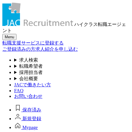
ハイクラス転職
エージェ
ント
Menu
転職支援サービスに登録する
ご登録済みの方
求人紹介を申し込む
求人検索
転職希望者
採用担当者
会社概要
JACで働きたい方
FAQ
お問い合わせ
保存済み
新規登録
Mypage