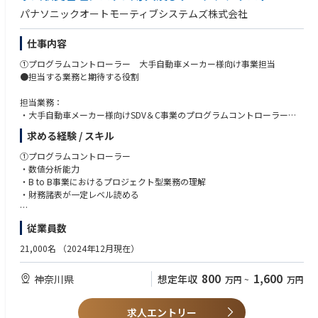
者とのコミュニケーションが重要であり、その能力に長け、調整能力に期
パナソニックオートモーティブシステムズ株式会社
待
仕事内容
【業務内容の一例】
・国内外から購入する製品・部品・原材料の発注先選定～価格決定までの
①プログラムコントローラー 大手自動車メーカー様向け事業担当
一連業務
●担当する業務と期待する役割
・担当製品の原価改善活動
・担当仕入先の経営管理
担当業務：
・大手自動車メーカー様向けSDV＆C事業のプログラムコントローラー
【使用ツール】
現行の21＆24CYに加えて次期モデルも担当
求める経験 / スキル
Excel、Access、Word、PowerPointなどの基本的なPCスキル
期待する役割：
①プログラムコントローラー
・事業とファイナンスに通じたプロフェッショナルとしてプログラム収
・数値分析能力
支・財務管理を担い、プログラムマネージャー（PM）と共に、収益性の
・B to B事業におけるプロジェクト型業務の理解
高い受注と受注プログラムの収支・財務改善を推進する。
・財務諸表が一定レベル読める
・中立性あるビジネスパートナーとして、プログラム収支の客観性、正確
性を担保する。
（あれば尚可）
従業員数
・プログラムマネージャーをプログラム収支・財務管理業務から解放し、
・英語でのコミュニケーション能力
本来業務であるプログラムの製造、販売、開発等における進捗管理と目標
・車載事業に対する基本的な理解
21,000名
（2024年12月現在）
達成のための活動に専念させる。
・プログラム収支・財務課題を経営層に適宜上程し、課題解決のための意
【人柄・コンピテンシー】
800
1,600
神奈川県
想定年収
万円
~
万円
思決定を促し、解決策の立案と推進を関連部門と行う。
・強い課題解決志向がある
・ファクトベースで建設的にチャレンジできる
●具体的な仕事内容
求人エントリー