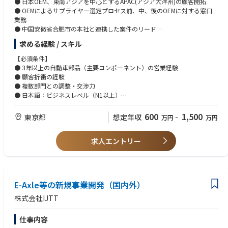
● 日本OEM、東南アジアを中心とするAPAC(アジア大洋州)の顧客開拓
● OEMによるサプライヤー選定プロセス前、中、後のOEMに対する窓口
業務
● 中国安徽省合肥市の本社と連携した案件のリード
● 既存案件の採算管理、出入金管理
求める経験 / スキル
● 担当領域における目標設定と管理
【必須条件】
【ポジションの魅力】
● 3年以上の自動車部品（主要コンポーネント）の営業経験
中国国内での中国国営OEM、新興OEM、日欧を中心とする外資系OEMとの
● 顧客折衝の経験
関係に基づく圧倒的な存在感をテコに、日本市場、東南アジア市場の開拓
● 複数部門との調整・交渉力
を行っていく機会は滅多にないものであり、チャレンジしがいのあるもの
● 日本語：ビジネスレベル（N1以上）
であると思います。ご自身のこれまでのご経験を発揮いただければ、日
● 英語または中国語：ビジネスレベル
本、東南アジアの自動車産業のEV化、同地域の脱炭素化への貢献という社
● 自動車産業の脱炭素化への高い意識を持っていること
600
1,500
東京都
想定年収
万円
~
万円
会的な達成感も得られるものと思います。
【歓迎条件】
【企業魅力】
求人エントリー
モーター・インバーター・ギアボックスに関する知識
パリ協定に端を発する世界的な脱炭素化政策の推進、それに伴うモビリテ
ソフトウェアまたはハードウェア開発に関する基礎知識
ィの脱エンジンの流れは今後不可逆に進展することが予想され、自動車産
AUTOCADで機械設計スキルを有すること
業の開発思想にも影響を与えています。具体的には、垂直統合体制から、
他社開発品の活用も行っていく水平分業体制への移行は今後も進んでいく
E-Axle等の新規事業開発（国内外）
と思われます。当社は本社のある中国市場を中心に広く内外の顧客を持
ち、一部の日本OEMにもその名を認知されています。日本のOEMからは品
株式会社IJTT
質と価格競争力のあるモーター・インバーターといった主要部品サプライ
ヤーの一社としての弊社に対する期待は高く、また、ホワイトボディの製
仕事内容
造設備、バッテリーパックの製造設備といったサプライヤーとしての機能