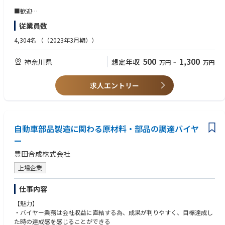
・システムの開
■歓迎
発、保守に係る管理(承認・運用ルールの制定)
・IT統制監査経験
従業員数
・システムの運用・管理
・CISA(事由により一時休務・失効でも可)
・内外からのアクセス管理、権限設定などシステムの安全性の確保
・システム監査技術者
4,304名
（（2023年3月期））
・外部委託に関する契約の管理
今後について：
500
1,300
神奈川県
想定年収
万円
~
万円
■働き方
商用車シェア8割を有するいすゞ自動車を含め、各社に私たちの技術が用
現在の平均残業は10時間以下/月
いられています。商用車でも電動化の加速
が大きく見込まれる中、弊社の『e-Axle』の引き合いが増えております。
求人エントリー
いすゞ自動車グループのTier1メーカーとして、今後も電動
車両向け事業の拡大やカーボンニュートラルへの対応を取り組んで参りま
す。また、建設機械や産業用ロボット向けの事業も拡大して
おり、常に新しい挑戦をしています。
自動車部品製造に関わる原材料・部品の調達バイヤ
■資格
ー
システム監査技術者 尚可
豊田合成株式会社
公認内部監査人 尚可
上場企業
仕事内容
【魅力】
・バイヤー業務は会社収益に直結する為、成果が判りやすく、目標達成し
た時の達成感を感じることができる