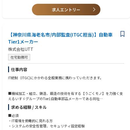
求人エントリー
＜歓迎要件＞
• 製造業での事業企画経験
• PMI経験
• 英語力
• 経営視点を持って動ける方
【神奈川県海老名市/内部監査(ITGC担当)】自動車
Tier1メーカー
＜求める人物像＞
• 自律的に動ける
株式会社IJTT
• 経営陣と議論できる論理性
• スピード感と推進力がある
在宅勤務可
• 課題を構造化できる
• 部門横断でコミュニケーションできる
仕事内容
• 0→1の企画が得意な方
IT統制（ITGC)にかかわる全般業務に携わっていただきます。
■機械加工・組立、鋳造、鍛造の技術を有する【うごくモノ】を力強く支
えるいすゞグループのTier1自動車部品メーカーである同社
にて、IT全般統制（ITGC担当）を担っていただきます。
求める経験 / スキル
■詳細業務
■必須
・2024年4月のガイドライン改訂対応や監査法人からの提言事項対応（IT
・IT環境を俯瞰的に見れる方
GCの社内対応等）の推進
・システムの安全性管理、セキュリティ設定経験