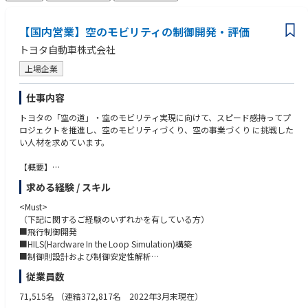
【国内営業】空のモビリティの制御開発・評価
トヨタ自動車株式会社
上場企業
仕事内容
トヨタの「空の道」・空のモビリティ実現に向けて、スピード感持ってプ
ロジェクトを推進し、空のモビリティづくり、空の事業づくり に挑戦した
い人材を求めています。
【概要】
Joby社が開発するeVTOLの実用化に向けた協業を推進しています。航空
求める経験 / スキル
機開発・品質のつくり込みを学びながらトヨタの空モビリティを実現する
ことで、移動の距離と時間の感覚が変わるモビリティを提供していきま
<Must>
す。
（下記に関するご経験のいずれかを有している方）
新たに空のモビリティとしてeVTOLという新しい選択肢が加わる未来
■飛行制御開発
は、多くの人たちの生活をさらに豊かにしていくと期待されています。こ
■HILS(Hardware In the Loop Simulation)構築
のeVTOL開発には多くの企業が参画していることから、機体開発に加え、
■制御則設計および制御安定性解析
各国の航空当局も航空機や離着陸場、運航に関する認証基準、ルール整備
■航空システムインテグレーション
従業員数
に本腰を入れています。
■各種システム制御開発
今後社会的ニーズが高まる空のモビリティを世界に先駆けて実現するため
■Tools (Matlab/Simulink, Python, GitHub)
71,515名
（連結372,817名 2022年3月末現在）
に、Joby社との開発・生産協業を推進することができる仕事です。