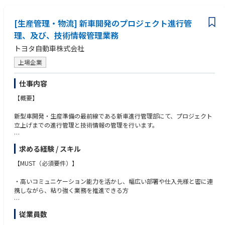
2. 製品開発・拡販戦略に基づき、担当製品の目標売価を設定・社内調整し
ます。
[生産管理・物流] 新車開発のプロジェクト進行管
理、及び、技術情報管理業務
3. 目標売価から目標原価を設定し、その実現のための活動をリードしま
トヨタ自動車株式会社
す。 設計仕様に基づく原価見積もりを実施し、直材費（調達部）・加工
費（製造部、他）の改善のためのVE・VA、コストダウン活動をプロジェク
上場企業
トリーダーとして推進します。
仕事内容
4. 流動製品についての利益改善活動について、プロジェクトリーダーとし
て関係部署（技術部・製造部・調達部・国内外グループ会社他）を牽引・
【概要】
推進します。
新型車開発・生産準備の最前線である新車進行管理部にて、プロジェクト
立上げまでの進行管理と技術情報の管理を行います。
【業務のやりがい・魅力】
環境・安心分野に貢献する事業を拡大し、35年に向けて成長していく先進
デバイス事業Gにおいて、
求める経験 / スキル
【詳細】
・事業部長の参謀として、成長領域製品の開発・事業化戦略を立案・実行
・新型車開発プロジェクトの大日程立案
【MUST（必須要件）】
していく業務まで経験出来ます。
・プロジェクトの進行管理
・事業目標の達成を目指し、営業・調達・設計・製造・品保など広範な関
・技術情報の管理
・高いコミュニケーション能力を活かし、幅広い部署や仕入先様と密に連
連部署を包括的にリードすることで、経営視点・戦略思考力・関係構築
・全社横断的な課題の解決
携しながら、粘り強く業務を推進できる方
力・リーダーシップ等を磨く事が出来ます。
・グローバルな採算向上や国内外グループ会社との連結経営等、全世界を
■本求人の想定役割：メンバー・チームリーダー
・PCスキル（Excel、PowerPoint、Word）
視野に入れた戦略立案・業務遂行が必要となり、海外拠点出向機会もあり
従業員数
ます。
【職場イメージ】