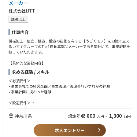
メーカー
株式会社IJTT
課長以上
仕事内容
機械加工・組立、鋳造、鍛造の技術を有する【うごくモノ】を力強く支え
るいすゞグループのTier1自動車部品メーカーである同社にて、事業戦略を
担っていただきます。
【具体的な業務内容】
事業計画の立案・管理、事業/製品の収益性評価、経営管理の高度化
求める経験 / スキル
・事業計画（年度計画）の策定・進捗管理
＜必須要件＞
・製品別・事業別の収益性分析（原価・利益構造の把握）
• 事業会社での経営企画／事業管理／管理会計いずれかの経験
・KPI設計とモニタリング
• 事業計画に携わった経験
・経営向け実績分析資料の作成
・投資案件の簡易評価（事業性評価、回収計算）
＜歓迎要件＞
• Excel/PowerPointの実務スキル
• 数値分析力（PL/BS/CFの基礎理解）
800
1,300
神奈川県
想定年収
万円
~
万円
• 製造業での原価管理・収益管理経験
• 投資評価（DCF、NPV等）の基礎知識
求人エントリー
• 英語での資料作成経験（海外子会社管理がある場合）