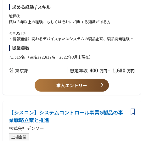
求める経験 / スキル
＜概要＞
「つながる」技術でクルマの新しい魅力、新価値を創造し、モビリティ社
職種①
会の発展に貢献するため、車載用通信機器を開発しています。車載用通信
概ね３年以上の経験、もしくはそれに相当する知識がある方
機器の開発では、車両と外部とを携帯電話ネットワークを介して無線接続
する通信端末機器(DCM：Data Communication Module)の開発や、端末の
＜MUST＞
制御・通信仕様の開発を実施しています。
・情報通信に関わるデバイスまたはシステムの製品企画、製品開発経験
従業員数
＜詳細＞
＜WANT＞
以下３職種を募集しております。以下、いずれかの業務を担当いただきま
・車載ECU企画、開発における要求仕様開発、製品評価のいずれかの経験
71,515名
（連結372,817名 2022年3月末現在）
す.
・ゲートウェイ、ルータ、スイッチ等のネットワーク機器開発における要
求仕様開発、製品評価のいずれかの経験
400
1,680
東京都
想定年収
万円
~
万円
職種①DCMの製品企画、プロジェクトマネージメント
・通信モジュール、チップセット開発における要求仕様開発、ソフトウェ
職種②DCMの要求仕様開発、製品評価
ア開発、製品評価のいずれかの経験
職種③DCMのミドルウェア、アプリケーションソフトウェアの開発、評価
・上記開発におけるチームリーダーもしくはマネージャー経験
求人エントリー
＜ポジション例＞
職種②
・製品企画担当、製品機能開発
概ね３年以上の経験、もしくはそれに相当する知識がある方
・25人規模のソフトウェア開発
【シスコン】システムコントロール事業G製品の事
＜MUST＞
・情報通信に関わるデバイスまたはシステムの製品企画、製品開発経験
業戦略立案と推進
・上記開発経験における要求仕様開発、製品評価のいずれかの経験
株式会社デンソー
＜WANT＞
上場企業
・車載ECU開発における要求仕様開発、製品評価のいずれかの経験