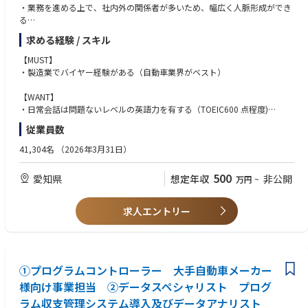
・業務を進める上で、社内外の関係者が多いため、幅広く人脈形成ができ
る
・発注金額が大きく、バイヤー一人当たりの取扱い金額が大きい為、責任
求める経験 / スキル
感とやりがいを感じることができる
・バイヤーは幅広い知識が必要であるが、充実した社内教育メニューや社
【MUST】
外セミナーも積極的に取り入れおり、自身のスキルアップが可能
・製造業でバイヤー経験がある（自動車業界がベスト）
・海外調達品もある為、国内だけにとどまらず、グローバルな業務もあり
【WANT】
【ミッション】
・日常会話は問題ないレベルの英語力を有する（TOEIC600 点程度)
グローバルNo１の競争力レベルのコスト・品質・技術を有する材料・製品
・海外赴任経験がある
従業員数
をタイムリーかつ安定的に調達するとともに、
・仕入先経営管理をする上で財務知識を有し、分析ができる
これらを永続的に可能にする調達基盤を構築する。
・自動車業界又は製造業界での経験
41,304名
（2026年3月31日）
また、これらの活動を通じ、会社のビジョンを実現する機動力となり、全
関係機能部署の牽引役を担う。
【求める人物像】
500
愛知県
想定年収
非公開
万円
~
・コミュニケーション能力が高く、チームワークを重視する方
【主要業務】
・自発的に行動し、柔軟に対応できる方
・国内外からの担当分野製品・部品調達業務（発注先決定/管理、価格決
・責任感があり、目的意識を持って仕事に取り組める方
求人エントリー
定）
・原材料・副資材等の調達業務（発注先決定/管理、価格決定） 等
【期待役割】
①プログラムコントローラー 大手自動車メーカー
社内外関係者と密接に連携を取りながら、良品廉価な担当品目の調達を追
様向け事業担当 ②データスペシャリスト プログ
求することにより、グローバルNo1競争力と安定調達を実現。
ラム収支管理システム導入及びデータアナリスト
その為に、担当品目の調達に関連する知識もさることながら、社内外関係