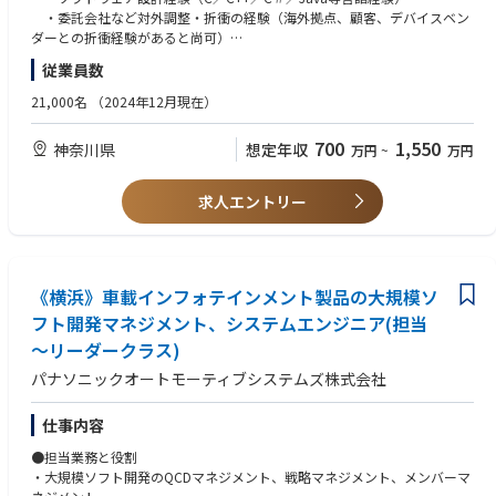
・委託会社など対外調整・折衝の経験（海外拠点、顧客、デバイスベン
●具体的な仕事内容
＜やりがい＞
ダーとの折衝経験があると尚可）
・全体設計方針の立案と実行
・100年に一度の大変革と言われる時代の中、従来の枠組みに捉われるこ
・ソフトアーキテクチャの設計経験
従業員数
・ハードウェア、ソフトウェアが連携したシステム最適化設計
となく、多様なバックグラウンドを持つメンバー同士が意見を出し合い進
●マネジメントスキル
・ソフトウェア全体設計
めています。
・プロジェクト管理全般を理解している
21,000名
（2024年12月現在）
・システムリソース・性能設計
・またeVTOLという新たな空のモビリティは、今のモビリティ社会を大き
・開発計画・進捗管理が作成できる
・要件定義
く変える可能性を秘めており、その実現は全てにおいて大きな挑戦となり
・品質指標を使って、品質管理ができる
700
1,550
神奈川県
想定年収
万円
~
万円
・基本設計
ます。
・リスク管理及び課題管理ができる
・国内外の関係者と企画段階からお客様目線を徹底した開発を推進するこ
●この仕事を通じて得られること
とにより、新たな空のモビリティ社会の実現に貢献できます。
【歓迎要件】
求人エントリー
専門知識
・法規制や規格の厳しい航空機開発に携わることで、個々の専門領域を深
●テクニカルスキル
・家電開発等の各種商材・事業で培ったノウハウを持った人材が多数在
めるだけでなく、多角的な視点でモノゴトを進める目利き力や企画立案力
・全体設計統制経験
籍しています。
の更なる向上も望めます。
・関係法規知識
・OS、通信、HMI、セキュリティなど幅広い領域の知識獲得が可能で
す。
＜PR＞
《横浜》車載インフォテインメント製品の大規模ソ
海外交流
これまでの 陸（クルマ）、海（クルーザー） に続く、空のモビリティの
フト開発マネジメント、システムエンジニア(担当
・開発推進に際して、北米、中国、欧州など海外メンバと頻繁にやり取
開発！
～リーダークラス)
りを実施しています。
航空機開発は相当高いチャレンジですが、Joby社との協業を通じて技術・
・語学だけでなく文化の違いなども学ぶことが可能です。
ノウハウを身に付け、我々の持つ自動車で培った技術・知見を融合し、実
パナソニックオートモーティブシステムズ株式会社
現を目指していきます。
●職場の雰囲気
参考：Joby Aviationとトヨタ、空のモビリティの実現に向けた挑戦を加速
仕事内容
・1on1の頻繁な実施により、上司・部下間のコミュニケーションは活発
参考：空飛ぶクルマ、協業深化にトップの絆 Joby機日本初飛行
です
●担当業務と役割
・個人の意見を尊重する風土があり、積極的なチャレンジが可能です
・大規模ソフト開発のQCDマネジメント、戦略マネジメント、メンバーマ
・各組織で勉強会も頻繁に開催されています