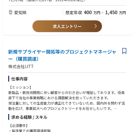
・要件確立の責任者（顧客との仕様・日程・優先順位を調整する）
Panasonic Automotive Systemsでのジョブローテーションを実施
<航空機部品サプライヤー 品質保証>
英語コミュニケーション能力、技術文書の理解、ドキュメント作成
・顧客との信頼関係構築の中心人物（プロジェクト成功に向けて顧客との
・Joby社向け航空機部品の生産事業における顧客対応、市場不具合発生時
400
1,450
愛知県
想定年収
関係を維持・強化する）
万円
~
万円
の初動対応/再発防止の推進
<WANT＞
・顧客の部品承認プロセスに関する帳票類の届出等、顧客品質担当とのコ
■航空機製造事業、航空機整備事業分野での品質管理業務の経験
◆具体的な仕事内容
ミュニケーション
■ISO9001/IATF16949/JISQ9100の取扱い経験があり、内部監査の対応が
求人エントリー
● 顧客要求の把握・要件化
・顧客監査、JISQ9100認証審査の対応事務局
可能
・顧客要求仕様の確認、調整、交渉
・新規基幹部品生産に向けた認定事業場要件検討、業務規程準備
・顧客との仕様協議
＜求める人物像＞
・要求分析
＜職場イメージ＞
■空のモビリティ好き
・要件書作成
・航空機開発や整備など、空の経験を持つキャリアメンバーと、豊富な自
新規サプライヤー開拓等のプロジェクトマネージャ
■空のモビリティの安心・安全に向き合う覚悟とそれを実現する拘り
・開発チームへの要求展開
動車開発、事業経験を持つメンバーのハイブリッド組織。
■既存の価値観に捉われず、失敗しても新しいことにチャレンジし続ける
ー（購買調達）
・利害関係者要求の収集と期待事項の理解
・当プロジェクト室以外にも社内の多くの部署や米国プロジェクトチーム
意思、常に課題創造型の思考/異業種から謙虚に学び、常に成長しようと
株式会社IJTT
と連携しながら、Joby社とのeVTOL開発や品質保証・整備事業企画を推
する姿勢、「変えること」や「変わること」を楽しめる方
◆この仕事を通じて得られること
進。
●専門知識
・航空事業者など社内外の多くのパートナーとも連携し、今までにない事
仕事内容
・OEMとの折衝力
業(Air Taxi)の確立、将来の空モビリティ事業企画にチャレンジしている。
・システム全体理解と開発上流工程スキル
【ミッション】
・プロジェクトマネジメント能力
新製品・新技術開発に伴い顧客からの引き合いが増加しております。役員
直下で当社の事業戦略における課題解決を担っていただきます。
＜ミッション＞
●海外交流
受注量に対しての生産能力が適正化できていないため、国内外を問わず活
・2019年よりJoby社との協業を開始し、（創業後3度目の）トヨタの空の
・開発推進に際して、北米、中国、欧州など海外メンバと頻繁にやり取り
動を広げ、事業拡大へのプロジェクトリードをお任せしたいです。
モビリティ実現を目指すプロジェクト。
を実施しています。
・更なる快適な移動と新たな社会を多くの人々へお届けするために、開
求める経験 / スキル
・語学だけでなく文化の違いなども学ぶことが可能です。
【詳細】
発、生産、サービス面から空のモビリティ事業を企画、推進。
・新規サプライヤー探索の強化
・開発、生産、事業、全てにおいて新たな取組みであることから「現地現
【必須要件】
・外注先生産立ち上げ管理
物」で確認・対策しながらより良いモビリティ社会の構築に繋げる。
・製造業での購買調達経験