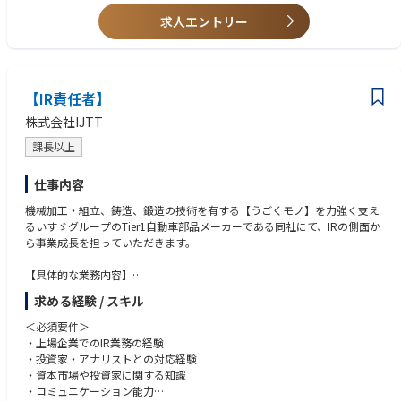
察して、戦略立案や顧客への価値ある提案に貢献する。
・有用な業界トレンド情報をチームに共有する
求人エントリー
・資金調達活動の支援を行う
・事業推進のために必要なサポート業務を行う
■補足
【IR責任者】
・コストや性能など高く評価されており、現在非常に多くの引き合いがあ
る状況。それぞれの取捨選択や土台に乗せていく必要がある。
株式会社IJTT
課長以上
仕事内容
機械加工・組立、鋳造、鍛造の技術を有する【うごくモノ】を力強く支え
るいすゞグループのTier1自動車部品メーカーである同社にて、IRの側面か
ら事業成長を担っていただきます。
【具体的な業務内容】
・決算説明会、アナリスト説明会等、ロードショーの実施
求める経験 / スキル
・投資家、アナリストからの問い合わせ対応
・株主/投資家動向の分析、経営陣へのフィードバック
＜必須要件＞
※統合報告書・決算資料・その他の関連書類の作成や
・上場企業でのIR業務の経験
規制当局/取引所との窓口業務、適時開示の実施については各関連チーム
・投資家・アナリストとの対応経験
と協業して行います
・資本市場や投資家に関する知識
・コミュニケーション能力