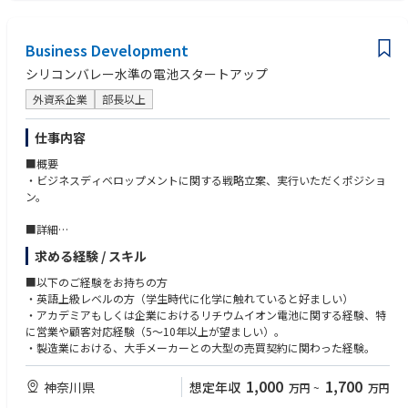
ご経験や適性に応じて業務を担当して頂きます。
・技術課題に対する論理的解析力を有し、チームメンバーと協調して課題
※ リチウムイオン電池の開発・製造のご経験を有する方も歓迎
解決にあたることができる
Business Development
シリコンバレー水準の電池スタートアップ
外資系企業
部長以上
仕事内容
■概要
・ビジネスディベロップメントに関する戦略立案、実行いただくポジショ
ン。
■詳細
・EV顧客向け戦略立案、プロジェクト管理、契約・価格・SCM・ビジネス
求める経験 / スキル
交渉
・顧客（自動車、モビリティ、ドローン、パワーツール、デバイスメーカ
■以下のご経験をお持ちの方
ー等）とのコミュニケーションを進め、顧客への提案、顧客とのプロジェ
・英語上級レベルの方（学生時代に化学に触れていると好ましい）
クトを管理する。
・アカデミアもしくは企業におけるリチウムイオン電池に関する経験、特
・顧客へのプレゼンテーションや、国内外の顧客との交渉、契約書（英
に営業や顧客対応経験（5～10年以上が望ましい）。
文・日本語）のレビュー（弁護士サポート有）など必要な活動を行う。
・製造業における、大手メーカーとの大型の売買契約に関わった経験。
・顧客要求やフィードバックをチームメンバーや技術チーム担当に共有
し、ファシリテートするとともに、技術メンバーの開発活動を支援する。
1,000
1,700
神奈川県
想定年収
万円
~
万円
・顧客フィードバックや技術視点も含む市場レポート等の情報を分析・考