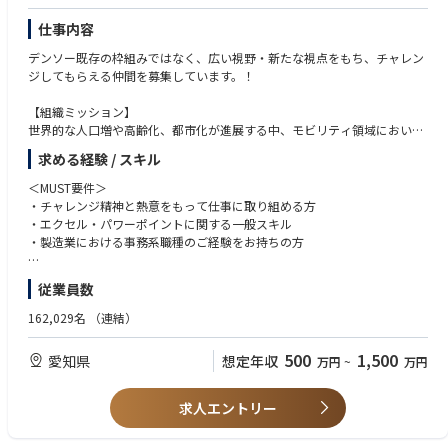
・ゲートウェイ、ルータ、スイッチ等のネットワーク機器開発における要
仕事内容
求仕様開発、製品評価のいずれかの経験
・ゲートウェイ、ルータ、スイッチ等のネットワーク機器を使用したネッ
デンソー既存の枠組みではなく、広い視野・新たな視点をもち、チャレン
トワーク設計、評価の経験
ジしてもらえる仲間を募集しています。！
・通信モジュール、チップセット開発における要求仕様開発、製品評価の
いずれかの経験
【組織ミッション】
・上記開発におけるチームリーダーもしくはマネージャー経験
世界的な人口増や高齢化、都市化が進展する中、モビリティ領域において
も、脱炭素対応や交通事故低減、交通渋滞緩和などの多くの課題があり、I
求める経験 / スキル
職種③
oT・AIの進化とあいまって、電動化、自動運転、コネクティッドなど新し
概ね３年以上の経験、もしくはそれに相当する知識がある方
いソリューションの実装が進展しています。この環境下、先進デバイス事
＜MUST要件＞
業グループでは、社会とお客様への貢献を軸に、センシング・メカトロニ
・チャレンジ精神と熱意をもって仕事に取り組める方
＜MUST＞
クス技術の融合や半導体技術の差別化によるシステム価値向上を目指して
・エクセル・パワーポイントに関する一般スキル
・情報通信に関わるデバイスまたはシステムの製品開発経験
います。
・製造業における事務系職種のご経験をお持ちの方
・上記開発経験におけるソフトウェア開発の経験
【業務の概要】
＜WANT要件＞
＜WANT＞
従業員数
電動化、ADADAS領域における半導体を活用したセンサ製品について、事
・主体的に考えて、自律的に動ける方
・車載ECU開発におけるソフトウェア開発の経験
業戦略の立案・推進と、製品売価・原価の造りこみを行い、事業成長と事
・関係者を巻き込みながら業務を推進できる方
162,029名
（連結）
・ゲートウェイ、ルータ、スイッチ等のネットワーク機器開発におけるソ
業採算に貢献します。（詳細下記）
・事業創出、事業計画あるいは原価管理に関する基礎・初級知識
フトウェア開発の経験
・企画提案力、構想力のある方
500
1,500
・通信モジュール、チップセット開発におけるソフトウェア開発の経験
愛知県
想定年収
万円
~
万円
【業務の詳細】
・戦略思考、論理的思考の出来る方
・上記開発におけるチームリーダーもしくはマネージャー経験
1. 電動化、ADADAS領域における半導体を活用したセンサ製品事業に関
・製造業での原価管理経験、原価低減活動経験
し、技術部・製造部などの関連部署と協力し、市場・競合・自社の各種情
・モノづくりの基礎知識、原価低減活動経験
求人エントリー
報収集と分析をとおして事業戦略を立案・推進します。事業戦略には、製
品開発・拡販・生産・供給など一連の個別戦略が含まれます。