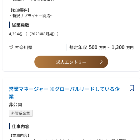
・海外工場における購買 等
当該業務では、業務上、米国の輸出規制に関する情報を扱うため、個人ご
とに情報へのアクセス権を管理するなど、情報管理の徹底を図っていま
【歓迎要件】
す。
・新規サプライヤー開拓
・サプライヤー監査
従業員数
＜やりがい＞
・工程改善、品質改善、コスト改善
・100年に一度の大変革と言われる時代の中、従来の枠組みに捉われるこ
4,304名
（（2023年3月期））
となく、多様なバックグラウンドを持つメンバー同士が意見を出し合い進
めています。
500
1,300
神奈川県
想定年収
万円
~
万円
・またeVTOLという新たな空のモビリティは、今のモビリティ社会を大き
く変える可能性を秘めており、その実現は開発、事業ともに大きな挑戦と
なります。
求人エントリー
・国内外の関係者と企画段階からお客様目線を徹底した開発、ならびに事
業を推進することにより、新たな空のモビリティ社会の実現に貢献できま
す。
・法規制や規格の厳しい航空機開発や事業企画に携わることで、個々の専
門領域を深めるだけでなく、多角的な視点でモノゴトを進める目利き力や
営業マネージャー ※グローバルリードしている企
企画立案力の更なる向上も望めます。
業
非公開
＜PR＞
トヨタ初となる航空機部品のモノづくりから、機体生産へ！
外資系企業
Joby社との協業を通じて、空の安全・安心を確保するための高い品質基
準、厳格なマネジメントシステムの実現に挑戦しています。
仕事内容
参考：Joby Aviationとトヨタ、空のモビリティの実現に向けた挑戦を加速
参考：空飛ぶクルマ、協業深化にトップの絆 Joby機日本初飛行
【業務内容】