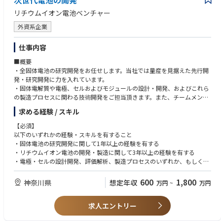
次世代電池の開発
リチウムイオン電池ベンチャー
外資系企業
仕事内容
■概要
・全固体電池の研究開発をお任せします。当社では量産を見据えた先行開
発・研究開発に力を入れています。
・固体電解質や電極、セルおよびモジュールの設計・開発、およびこれら
の製造プロセスに関わる技術開発をご担当頂きます。また、チームメンバ
ーと協力して製品化・量産化に取り組んで頂きます。
求める経験 / スキル
■具体的な業務
【必須】
1. 固体電池の開発に関わる業務全般
以下のいずれかの経験・スキルを有すること
(1) 固体電解質、電極、セルおよびモジュールの設計・開発、
・固体電池の研究開発に関して1年以上の経験を有する
製造プロセスの設計・開発、評価解析などの業務の推進
・リチウムイオン電池の開発・製造に関して3年以上の経験を有する
(2) 設備など研究開発インフラの構築に関わる業務の推進
・電極・セルの設計開発、評価解析、製造プロセスのいずれか、もしくは
2. 固体電池の製品化を見据えた製造技術の開発、設備導入および
固体電解質に関する実践的かつ高度な専門性を有する
品質・歩留まり向上に関わる業務の推進
600
1,800
神奈川県
想定年収
万円
~
万円
3. 上記に必要な社外連携先との協業、および中国本社との連携に関わる
【歓迎】
業務の推進
・リチウム金属電池の開発経験
4. 中国への出張対応および開発・立ち上げ支援に関わる業務の推進
求人エントリー
・リチウムイオン電池の先行開発から量産までの一連の経験を有する
・電極・セル作製に関する全工程もしくは個別工程に精通・習熟している