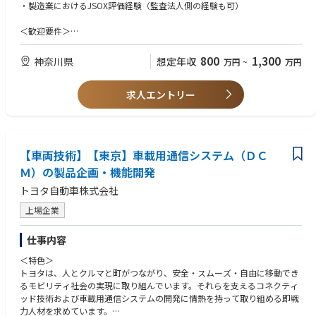
・製造業におけるJSOX評価経験（監査法人側の経験も可）
＜歓迎要件＞
・製造業経験
・CIA、内部監査士の資格
800
1,300
神奈川県
想定年収
万円
~
万円
＜求める人物像＞
求人エントリー
• 自律的に動ける
• 論理的に整理でき、 課題を構造化できる
【車両技術】【東京】車載用通信システム（ＤＣ
Ｍ）の製品企画・機能開発
トヨタ自動車株式会社
上場企業
仕事内容
＜特色＞
トヨタは、人とクルマと町がつながり、安全・スムーズ・自由に移動でき
るモビリティ社会の実現に取り組んでいます。それらを支えるコネクティ
ッド技術および車載用通信システムの開発に情熱を持って取り組める即戦
力人材を求めています。