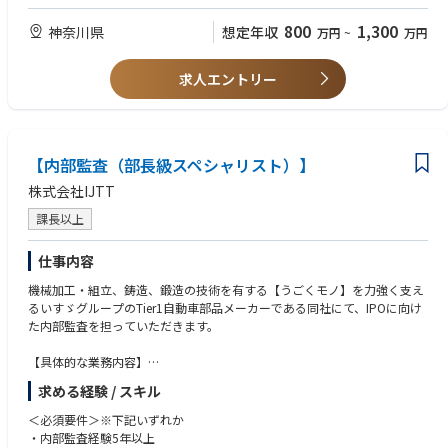
・ビジネスレベルの英語力
・財務・会計、事業戦略の理解力
800
1,300
神奈川県
想定年収
万円
~
万円
＜歓迎要件＞
求人エントリー
財務・会計の実務経験
ESG/統合報告書の作成経験
【内部監査（部長級スペシャリスト）】
株式会社IJTT
課長以上
仕事内容
機械加工・組立、鋳造、鍛造の技術を有する【うごくモノ】を力強く支え
るいすゞグループのTier1自動車部品メーカーである同社にて、IPOに向け
た内部監査を担っていただきます。
【具体的な業務内容】
①各部署・連結子会社の業務執行状況の監査
求める経験 / スキル
②財務報告にかかる内部統制
※①②のどちらか一方の業務をご経験・ご希望を鑑みお任せいたします。
＜必須要件＞※下記いずれか
対応業務は選考を通じて判断をいたします。
・内部監査経験5年以上