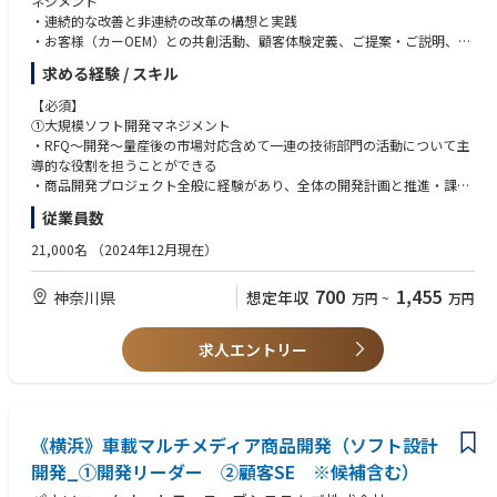
ネジメント
・連続的な改善と非連続の改革の構想と実践
●キャリアパス
・お客様（カーOEM）との共創活動、顧客体験定義、ご提案・ご説明、交
・上司・部下の相談の上、個人毎にキャリアパスを決定し、それに準じた
渉・報告、信頼関係構築を推進
求める経験 / スキル
業務アサインとステップアップを実行します。
・車載向けIVIやCDC車載機器に関する戦略構築、開発マネジメントリーダ
・ソフトウェア開発以外などのキャリアパスも可能です。（例えば プロダ
ー、「企画段階での仕様提案」、「受注推進活動」、「受注後の開発推
【必須】
クトマネージメント など）
進」、「開発途上の仕様調整」
①大規模ソフト開発マネジメント
・顧客との密なコミュニケーションを通じ、要件分析を実施。自社の持つ
・RFQ〜開発〜量産後の市場対応含めて一連の技術部門の活動について主
技術や最新トレンドの活用提案により新たな価値創造を推進
導的な役割を担うことができる
・目標品質・コスト・納期の達成に向けたプロジェクト（百名〜数百名以
・商品開発プロジェクト全般に経験があり、全体の開発計画と推進・課題
上の規模）の開発進捗管理や課題解決、全ステークホルダーとプロジェク
解決を遂行するスキル
従業員数
ト推進して完遂
・大規模開発商品の受注・開発推進において主に技術系の業務全般につい
・関係者と円滑なコミュニケーションを取り、適切に課題解決していくこ
て適切な指揮ができる
21,000名
（2024年12月現在）
とで強固な関係性を構築
・実商品開発を経験しており、開発プロセス全般に精通
・若手やメンバーの人材育成、スキルアップ、組織の活性化や組織文化醸
700
1,455
神奈川県
想定年収
万円
~
万円
成に貢献
②SEリーダー
・OEMが実現したい提供価値に対して、構想力と共感力を持って立案と提
●具体的な仕事内容
案、推進できるスキル
求人エントリー
これまでのご経験やスキル、適性に応じて以下業務のいずれかをご担当い
・顧客窓口代表として折衝、交渉、推進に当たれる
ただきます
・商品全体の仕様策定能力や課題解決力
①大規模ソフト開発マネジメント・リーダー
・プロジェクトの開発チームや全ステークホルダーをリーディング、マネ
【共通・歓迎】
ジメント推進する中軸人材
《横浜》車載マルチメディア商品開発（ソフト設計
・組み込みソフト開発 or カーOEMとの対応、オートモーティブ関連の
ビジネス価値やROI、収支の最大化、「開発・納入・品質・コスト」を
業務経験
開発_①開発リーダー ②顧客SE ※候補含む）
包括的にマネジメント、製品ライフサイクル全体においてプロダクトマネ
・品質問題を、真因分析（5wayやなぜなぜ分析など）を実施すること