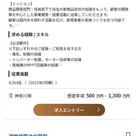
に対しても着目されています。
【ミッション】
商品開発部門・役員直下で当社の新商品技術の知識をもって、顧客の開発
陣を中心とした事業開発・提案活動に従事していただきます。
顧客は国内外を問わず活動を広げ、新規事業の実績つくりを担う内容で
す。
求める経験 / スキル
【詳細】
・技術提案
【必須要件】
・新規事業開発
※下記いずれかのご経験・ご知見を有する方
・企業深耕、企業開拓
・電気、制御の知識
・顧客折衝、営業活動
・インバーター制御、モーター効率等の知識
・トップアプローチ 等
・発電機のMPPT回路等の知識
・市場調査マーケテイングにおける幅広い行動力
従業員数
・ビジネスレベルでの英語実務経験
4,304名
（（2023年3月期））
【歓迎要件】
・電動化商品eAXLE等の設計実務経験
500
1,300
神奈川県
想定年収
万円
~
万円
・自動車動力伝達系の設計実務経験
求人エントリー