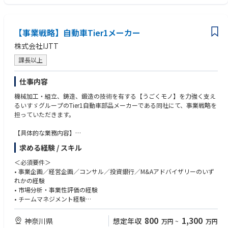
＜求める人物像＞
• 自律的に動ける
• 数字に強く、論理的に整理でき、 課題を構造化できる
【事業戦略】自動車Tier1メーカー
• 部門横断でコミュニケーションできる
• 経営視点で物事を考えられる
株式会社IJTT
課長以上
仕事内容
機械加工・組立、鋳造、鍛造の技術を有する【うごくモノ】を力強く支え
るいすゞグループのTier1自動車部品メーカーである同社にて、事業戦略を
担っていただきます。
【具体的な業務内容】
• 中期経営計画の企画・構築
求める経験 / スキル
• 新規事業の企画立案（市場調査、事業性評価）
• M&A（ソーシング、DD対応、PMI支援）
＜必須要件＞
• 競合分析、外部環境分析
• 事業企画／経営企画／コンサル／投資銀行／M&Aアドバイザリーのいず
• 経営陣へのレポーティング
れかの経験
• 将来的にはチームマネジメントの可能性もあり
• 市場分析・事業性評価の経験
• チームマネジメント経験
• M&Aプロジェクトのリード経験
• 経営層との折衝経験
800
1,300
神奈川県
想定年収
万円
~
万円
• 論理的思考力と資料作成力