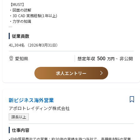
【Vision/Value（中長期）】
WS第3設計生技室：ガラスラン製品設計、収益改善活動
【MUST】
新型車の開発から生産に関する幅広い専門知識を持ち、プロジェクト戦略
WS第4設計生技室：ガラスラン、WSアウター製品設計、収益改善活動、
・図面の読解
立案や全社横断的な課題解決を担うプロジェクトリーダーへ成長していた
受注企画（受注活動）
・3D CAD 実務経験(1年以上)
だくことを期待します。
・力学の知識
【具体的な業務内容】
・WSの製品設計（入社後に順次１～４設計生技室の設計業務を経験）
【WANT】
従業員数
・収益改善活動（VE・VA）
・ゴム材料知識、材料力学の知識
・WS製品の受注活動(戦略立案＆実施
・WS製品設計の実績
41,304名
（2026年3月31日）
・DFMEA/DRBFMの知見
【期待役割】
・自動車部品メーカー
500
愛知県
想定年収
非公開
万円
~
製品設計の経験を生かしてCADで具現化ができる。中堅層として顧客と実
務上のメインプレーヤーとしての活躍
別製品の設計知見から業務推進についてお新たな視点でより効率的な進め
求人エントリー
かたを主体的に提案できる
【魅力】
・WS製品の業界では売り上げ規模としても上位であり主要顧客のトヨタ
自動車とも部品主役でシナリオを構築しながら設計を進める事が出来る
新ビジネス海外営業
・製品設計を通してSQCや機械学習といった統計手法を活用し設計する事
アポロトレイディング株式会社
で、効率的かつ自動化も見据えた活動推進に携わる事が出来る
課長以上
【搭載製品】
新型LEXUS ESに豊田合成の内装・外装向け製品が採用
仕事内容
https://www.toyoda-gosei.co.jp/news/details.php?id=1516
•日中貿易商社での営業：約30年の実績を持つ当社で、高機能材料の営業