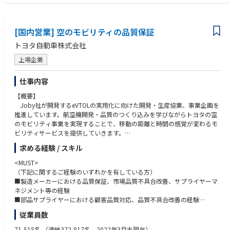
・ 開発課題・リスクの管理・解決
とができます。
・委託会社など対外調整・折衝の経験がある（海外拠点、顧客、デバイ
・ 顧客・関連会社との調整・折衝
スベンダーとの折衝経験があると尚可）
●職場の雰囲気
●コミュニケーションスキル
大規模開発、中小規模開発など複数機種が存在します。個人の経験・スキ
・心理的安全性と透明性を重要視し、失敗を恐れず次への成功や学習デー
[国内営業] 空のモビリティの品質保証
・自部署だけでなく、組織横断的に関係者を巻き込みながら事案の推
ル・希望に応じてアサインを決定します。
タとして挑戦できる風土、活動や失敗を共有・賞賛する文化
進、課題を解決できる
トヨタ自動車株式会社
・HRT（謙虚・尊敬・信頼）をベースとした組織文化
◆この仕事を通じて得られること
・社内ステークホルダーであるPMや営業、開発といった縦割りの壁を壊
②顧客SE
上場企業
●専門知識
し、フラットな共創型ワンチームで境界線を越えて議論し合う活気ある環
※以下を中心に総合的に判断
・家電開発等の各種商材・事業で培ったノウハウを持った人材が多数在籍
境
●テクニカルスキル
仕事内容
しています。
・年齢や役職に関係なくプロジェクトメンバーからフラットに議論・相談
・ソフトウェア設計経験（C／C++／C＃／Java等言語経験）
・OS、通信、HMI、セキュリティなど幅広い領域の知識獲得が可能です。
を行える活発な組織
【概要】
・委託会社など対外調整・折衝の経験（海外拠点、顧客、デバイスベン
・数十名～数百名規模の大規模開発経験が可能です。
・最新トレンドを導入し、連続的な改善と非連続な改革に挑戦できる風
Joby社が開発するeVTOLの実用化に向けた開発・生産協業、事業企画を
ダーとの折衝経験があると尚可）
土、実際に自分たちの手足を動かして、スピード感を持って業務にあたっ
推進しています。航空機開発・品質のつくり込みを学びながらトヨタの空
・ソフトアーキテクチャの設計経験
●海外交流
ています
のモビリティ事業を実現することで、移動の距離と時間の感覚が変わるモ
・全体設計統制経験
・開発推進に際して、北米、中国、欧州など海外メンバと頻繁にやり取り
・相互理解をベースとした成果にフォーカス、ハイブリッドな働き方や自
ビリティサービスを提供していきます。
・関係法規知識
を実施しています。
律的な働き方を強力に推奨
新たに空のモビリティとしてeVTOLという新しい選択肢が加わる未来
●マネジメントスキル
求める経験 / スキル
・語学だけでなく文化の違いなども学ぶことが可能です。
は、多くの人たちの生活をさらに豊かにしていくと期待されています。こ
・プロジェクト管理全般を理解している
●キャリアパス
のeVTOL開発には多くの企業が参画していることから、機体開発に加え、
・開発計画・進捗管理が作成できる
<MUST>
②顧客SE
・プロジェクトのリーダーから組織長や総括へのステップアップ
各国の航空当局も航空機や離着陸場、運航に関する認証基準、ルール整備
・品質指標を使って、品質管理ができる
（下記に関するご経験のいずれかを有している方）
◆担当業務と役割
・初期配属の部署の仕事にとどまらず、様々な職務を経験いただいて専門
に本腰を入れています。
・リスク管理及び課題管理ができる
■製造メーカーにおける品質保証、市場品質不具合改善、サプライヤーマ
●ソフトウェア開発の顧客SEとして、担当する商品開発プロジェクトにお
性の更なる深化や総合的なスキル習得のジョブローテーションとキャリア
今後社会的ニーズが高まる空のモビリティ事業を世界に先駆けて実現す
ネジメント等の経験
ける以下の役割を担当
パスが可能
るために、Joby社との開発・生産協業、事業企画を推進することができる
■部品サプライヤーにおける顧客品質対応、品質不具合改善の経験
・顧客要求の窓口（顧客要求を正しく理解する）
・プログラムマネージャーや経営層へのキャリアパスが可能
仕事です。
■製造業におけるQMS構築または管理の経験
従業員数
・顧客と開発チームの橋渡し（曖昧な要求を整理して要件化し開発メンバ
・海外出向が可能
ーへ正しく伝える）
例）米国やアジア、欧州など拠点を構えており、日本から出向しており、
【詳細】
【必須要件】
71,515名
（連結372,817名 2022年3月末現在）