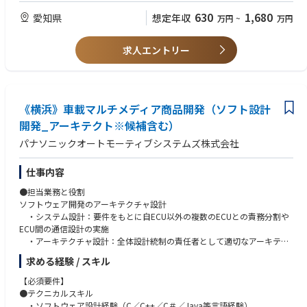
630
1,680
愛知県
想定年収
万円
~
万円
【詳細】
<Want>
＜開発＞ Joby社との協業、設計・評価・解析
■飛行制御則・航空宇宙工学
・Joby社が開発するeVTOLの型式認証取得、量産化に向けた協業
■車両、航空機の自動運転開発経験、試験自働化
求人エントリー
・構造や構成、挙動を模擬した基礎・信頼性評価
■ソフトウェア開発/DO-178
・CAEを用いた部品の構造解析
■航空機システム試験・飛行試験
■Tools (Polarion, Jira, Confluence, Panel4, CANoe, C/C++)
＜職場イメージ＞
・航空機開発や整備など、空の経験のあるキャリアメンバーと、豊富な自
《横浜》車載マルチメディア商品開発（ソフト設計
動車開発経験を持つメンバーのハイブリッド組織。
【必須要件】
開発_アーキテクト※候補含む）
・当プロジェクト室以外にも社内の多くの関連部署や米国プロジェクトチ
■英語コミュニケーション能力、技術文書の理解、ドキュメント作成
パナソニックオートモーティブシステムズ株式会社
ームと連携しながら、Joby社とのeVTOL開発を推進。
・航空事業者など社内外の多くのパートナーとも連携。
＜求める人物像＞
仕事内容
■空のモビリティ好き
●担当業務と役割
＜ミッション＞
■空のモビリティの安心・安全に向き合う覚悟とそれを実現する拘り
ソフトウェア開発のアーキテクチャ設計
・2019年よりJoby社との協業を開始し、（創業後3度目の）トヨタの空の
■既存の価値観に捉われず、失敗しても新しいことにチャレンジし続ける
・システム設計：要件をもとに自ECU以外の複数のECUとの責務分割や
モビリティ実現を目指すプロジェクト。
意思、常に課題創造型の思考/異業種から謙虚に学び、常に成長しようと
ECU間の通信設計の実施
・更なる快適な移動と新たな社会を多くの人々へお届けするために、開
する姿勢、「変えること」や「変わること」を楽しめる方
・アーキテクチャ設計：全体設計統制の責任者として適切なアーキテク
発、生産面から空のモビリティプロジェクトを推進。
チャ設計/検証(設計方針/ルールの定義、機能/性能等の成立性)の実施
・開発～生産、全てにおいて新たな取組みであることから「現地現物」で
求める経験 / スキル
・マネジメント：設計委託会社の各工程において定義された設計方針/
確認・対策しながらより良いモビリティ社会の構築に繋げる。
ルールをもとに設計/検証が行われるよう管理
当該業務では、業務上、米国の輸出規制に関する情報を扱うため、個人ご
【必須要件】
・DevOps：ソフトウェア開発基盤（構成管理・インテグレーション・
とに情報へのアクセス権を管理するなど、情報管理の徹底を図っていま
●テクニカルスキル
テスト等）の構築および運用
す。
・ソフトウェア設計経験（C／C++／C＃／Java等言語経験）