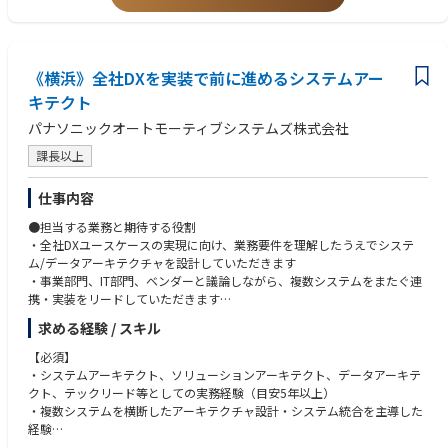
・担当するプログラムの収支計算、分析、課題提起、エスカレーション
②データスペシャリスト
・プログラム収支（生涯、実績、見通し）を信頼できる唯一の公式数値と
・基本的なP&L理解（売上・コスト・利益の構造）
するため、最新の状態に常にアップデートする
・Excelによるデータ集計・分析（関数・ピボット）等基礎的なITスキル
・プログラム収支・財務管理におけるルール・プロセス変革の推進
・数値分析能力及び分析レポート作成能力
《横浜》全社DXを実装で前に進めるシステムアー
●この仕事を通じて得られること
（あれば尚可）
キテクト
・同社の意思決定プロセス、経営サイクル変革に携わっていただくことで
・ITシステム導入経験
パナソニックオートモーティブシステムズ株式会社
経営視点、構造化思考、組織を動かす実行力
・日本にいながらにしてグローバルな環境で働くことで、多様性と複雑性
【人柄・コンピテンシー】
課長以上
の中で価値創出できる人材への進化
・数値・データへの関心
・プログラムの始まりから終わりまでを収支・財務管理という切り口でか
・関係者と円滑に連携できるコミュニケーション能力
仕事内容
かわることで、車載事業の意思決定・オペレーション・プロセスを掌握で
きる
●担当する業務と期待する役割
・全社DXユースケースの実現に向け、業務要件を理解したうえでシステ
●職場の雰囲気
ム/データアーキテクチャを設計していただきます
・PM、コンサル、経理、生産管理等多様な職務経歴を持つメンバー、ま
・事業部門、IT部門、ベンダーと議論しながら、複数システムをまたぐ連
たドイツからの出向者など多様で国際色豊かなTeamです。
携・実装をリードしていただきます
・海外拠点とのやりとりも多く、外国籍社員がいるため、英語を日常的に
・短期的な実装要件と中長期のアーキテクチャ整合を両立し、再利用可能
使う機会があります。
求める経験 / スキル
な仕組みに落とし込んでいただきます
・新設組織ということもあり、メンバーで議論をしながら課題設計を設定
・将来的には、個別ユースケースを超えて全社最適を描くエンタープライ
【必須】
していくOpenかつDynamicな組織です。
ズアーキテクト候補として活躍いただくことを期待しています
・システムアーキテクト、ソリューションアーキテクト、データアーキテ
クト、テックリード等としての実務経験（目安5年以上）
●キャリアパス
●具体的な仕事内容
・複数システムを横断したアーキテクチャ設計・システム統合を主導した
・プログラムマネージャー、事業総括、海外拠点事業責任者、海外拠点財
・DX推進組織の立ち上げに参画し、ビジネス部門と連携しながら、主要ユ
経験
務責任者 等
ースケースを実現するための全体アーキテクチャと標準構成を描き、必要
・API/データ連携、クラウド基盤、アプリケーション構成を含むシステム