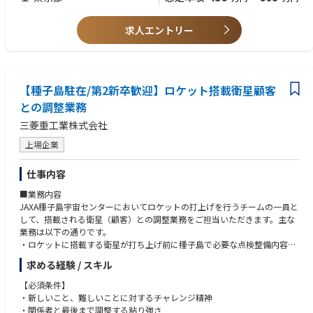
求人エントリー
【種子島駐在/第2新卒歓迎】ロケット搭載衛星顧客
との調整業務
三菱重工業株式会社
上場企業
仕事内容
■業務内容
JAXA種子島宇宙センターにおいてロケットの打上げを行うチームの一員と
して、搭載される衛星（顧客）との調整業務をご担当いただきます。主な
業務は以下の通りです。
・ロケットに搭載する衛星が打ち上げ前に種子島で必要な点検整備内容の
調整、実行支援
求める経験 / スキル
・ロケット側の作業進捗情報を衛星顧客に共有し、共同作業を調整
将来的には、適性を見ながら契約支援や衛星関連施設の運用改善などもご
【必須条件】
担当いただきます。
・新しいこと、難しいことに対するチャレンジ精神
（変更の範囲）当社の定める業務全般。将来的に会社の指示する業務への
・関係者と最後まで調整する粘り強さ