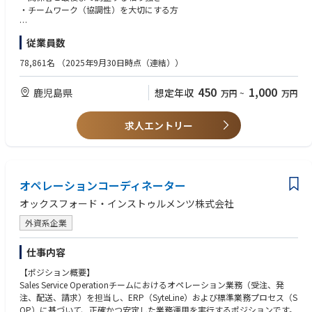
変更を命ずる可能性あり。
・チームワーク（協調性）を大切にする方
■働き方
【尚可条件】
従業員数
種子島に駐在し、原則はJAXA種子島宇宙センター内の事務所にて勤務とな
・海外ビジネスパートナーとの業務経験
ります。
・火薬類取扱保安責任者 資格
78,861名
（2025年9月30日時点（連結））
衛星との窓口業務を行う数名のグループ内で、入社後はOJTで仕事を覚え
ながらご活躍いただけます。
【語学力】
450
1,000
鹿児島県
想定年収
万円
~
万円
複数衛星の打上げ準備が並行することもあるので、能力・希望に応じて分
・TOEIC730点以上或いはビジネス英会話レベルが望ましい
担して始めていき、将来的にはそれらを取り纏める業務に対応することも
できます。
求人エントリー
■募集の背景
日本の基幹ロケットであるH3の打上げ機数増加に合わせ、衛星の打上げ機
会も増加するため、国内/海外問わず顧客対応力を強化する必要がありま
す。
オペレーションコーディネーター
オックスフォード・インストゥルメンツ株式会社
■業務の魅力
身近でロケットの打上げを見ながら働けます。顧客の喜ぶ顔を直接見ら
外資系企業
れ、達成感を共有できます。
仕事内容
【ポジション概要】
Sales Service Operationチームにおけるオペレーション業務（受注、発
注、配送、請求）を担当し、ERP（SyteLine）および標準業務プロセス（S
OP）に基づいて、正確かつ安定した業務運用を実行するポジションです。