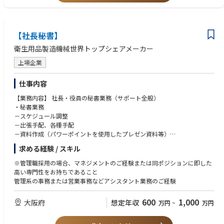
【社長秘書】
衛生用品製造機械世界トップシェアメーカー
上場企業
仕事内容
【業務内容】 社長・役員の秘書業務（サポート全般）
・秘書業務
－スケジュール調整
－出張手配、各種手配
－資料作成（パワーポイントを使用したプレゼン資料等）
－各種請求書処理等
求める経験 / スキル
・対顧客応対（含む海外顧客）
※将来的に、広報・IR業務・経営企画業務のサポートまで経験幅を広げて
※管理職採用の場合、マネジメントのご経験または同ポジションに即した
頂くことも可能です。
高い専門性をお持ちであること
管理系の事務または営業事務などアシスタント業務のご経験
600
1,000
大阪府
想定年収
万円
~
万円