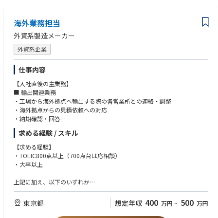
・フレックス可否：可（コアタイムなし）
体験できます。
・リモート勤務：基本は出社だが、業務上の必要や個別事情に応じてリモ
ート勤務も可能
【働き方】
海外業務担当
・出張：有（年間5~6回程度、国内および海外）
プロジェクト管理グループは元営業部の工場営業、元技術部のコスト管理
外資系製造メーカー
と2つのチームが合わさり、工場の顔として製造部に新設された総勢13名
のグループです。
外資系企業
事業急拡大に伴い比較的最近に加わったメンバーが多い為、新しい方もす
んなりと馴染みやすい職場です。プロジェクト管理や各種業務を行う上で
仕事内容
のスキルアップとして研修受講を推奨しています。
関係部門連携が重要なため基本的には出社勤務となりますが、個々の事情
【入社直後の主業務】
に応じてフレックスタイム制度や在宅勤務も活用可能です。
■ 輸出関連業務
・工場から海外拠点へ輸出する際の各営業所との連絡・調整
・海外拠点からの見積依頼への対応
・納期確認・回答
・技術仕様の確認および技術部門への確認依頼
求める経験 / スキル
・輸出案件に関する社内調整業務
【求める経験】
【段階的に担当】
・TOEIC800点以上（700点台は応相談）
■ 海外向け販促資料作成
・大卒以上
・英語販促資料の作成
・日本版資料をベースに海外事情に合わせた修正
上記に加え、以下のいずれか
・技術・営業・販促部門との内容確認・調整
・機械メーカーでの営業経験
・新製品発表時の各国セールスエンジニア向けプレゼン
・技術商材への理解または関心
400
500
東京都
想定年収
万円
~
万円
■ 海外案件の橋渡し業務
・部署横断の調整業務経験
・国内導入案件の海外展開時の調整
・海外拠点との業務経験