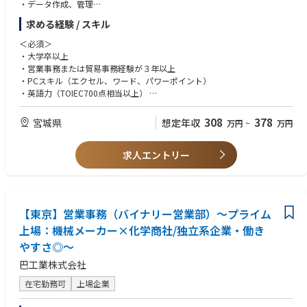
・データ作成、管理
・送り状作成、営業資料の作成補佐、資料の調査等
求める経験 / スキル
・展示会準備サポート、その他事務的業務/電話メール対応等
＜必須＞
■当社について：
・大学卒以上
オーダーメイドのトレッドミル（ランニングマシン）並びに自動ねじ供給
・営業事務または貿易事務経験が３年以上
機
・PCスキル（エクセル、ワード、パワーポイント）
のトップクラスメーカーです。オーダーメイドトレッドミルの設計から製
・英語力（TOIEC700点相当以上）
造まで一貫生産が行える国内唯一の専門メーカーであり、製品は国や大学
などの研究機関で使用されています。経済産業省「元気なモノ作り中小企
＜歓迎＞
308
378
宮城県
想定年収
万円
~
万円
業300
・英語力（TOEIC800点相当以上）
社」や2018年「地域未来牽引企業」など受賞も多数。現在は医療福祉分野
・貿易実務検定B級以上
（トレーニング機器）に注力しており、トレッドミル（ランニングマシ
求人エントリー
ン）やQOMトレーニングマシンの開発にも力を注いでいます。東京大学や
東北大学とも共同研究を行っています。
■QOM（Quolity Of Motion）マシンとは：
【東京】営業事務（バイナリー営業部）～プライム
「筋肉を鍛えること」を目的とした従来のウエイトやマシンなどとは違
い、人間の動作の本質を学習させるトレーニングマシンです。体を動かす
上場：機械メーカー×化学商社/独立系企業・働き
ことが出来なかった高齢の方々が再び歩行できるようになったり、小学生
やすさ◎～
の50m走が数回のトレーニングでタイムが1秒縮まったりした事例も報告
されています。
巴工業株式会社
在宅勤務可
上場企業