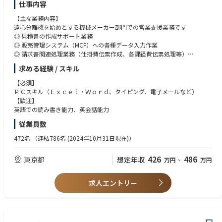
仕事内容
【主な業務内容】
遠心分離機を始めとする機械メーカー部門での営業支援業務です
◎ 見積書の作成サポート業務
◎ 販売管理システム（MCF）への各種データ入力作業
◎ 請求書関連処理業務（仕掛費伝票作成、各課経費伝票処理等）
◎ 購入仕様書の発行に関する補助業務
求める経験 / スキル
◎ 与信管理に関する申請業務
◎ その他、営業部門に関わる各種補助業務
【必須】
ＰＣスキル（Ｅｘｃｅｌ・Ｗｏｒｄ、タイピング、電子メールなど）
【歓迎】
英語での読み書き能力、英会話能力
従業員数
472名
（連結786名 (2024年10月31日現在)）
426
486
東京都
想定年収
万円
~
万円
求人エントリー