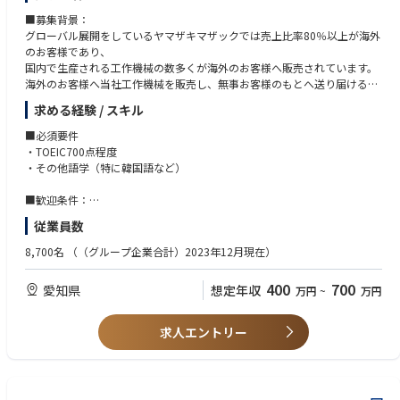
■募集背景：
グローバル展開をしているヤマザキマザックでは売上比率80％以上が海外
のお客様であり、
国内で生産される工作機械の数多くが海外のお客様へ販売されています。
海外のお客様へ当社工作機械を販売し、無事お客様のもとへ送り届けるた
め
求める経験 / スキル
現在、コロナが明け海外のお客様からの来訪が増えております。
当社ではグローバル企業として、海外からのお客様の来訪を受け入れ、
■必須要件
工場見学や出荷前立ち会いなどを行っております。
・TOEIC700点程度
・その他語学（特に韓国語など）
このような状況下にて、海外のお客様がメインプラントやヘッドクオータ
ーに来訪の際の対応や海外現地法人にて働く当社社員を日本国内から支援
■歓迎条件：
するため、外国語が堪能で社内他部署とのコミュニケーションを活発にで
車の運転に不安のない方
従業員数
きる方を募集しております。
（愛知県・岐阜県・三重県にある国内の工場アテンド業務に伴い車の運転
が発生します。）
8,700名
（（グループ企業合計）2023年12月現在）
■仕事内容：（海外営業の仕事）
400
700
愛知県
想定年収
万円
~
万円
業務内容：海外販社に対する国内からの支援業務。
具体的には・・・・
求人エントリー
・海外販社への販売サポートや発注依頼に対する機械の手配・請求業務
※特定の地域によっては直接現地代理店との受発注業務が発生するケー
ス有
・輸出管理業務、受注から出荷までの国内での確認。