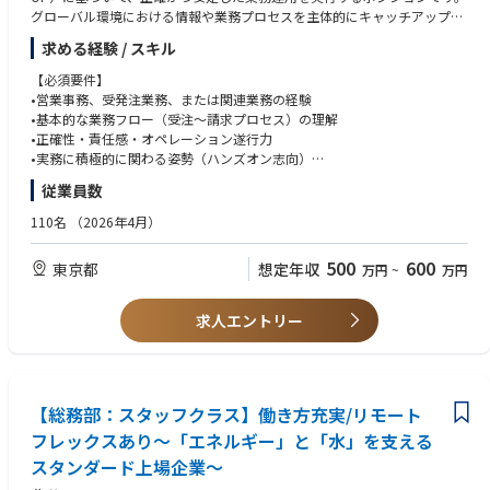
グローバル環境における情報や業務プロセスを主体的にキャッチアップ
し、業務改善および効率化の意識を持って日常業務に取り組むことが求め
求める経験 / スキル
られます。単なる事務処理に留まらず、課題を認識し、より良い業務運用
へと繋げる姿勢が重要です。
【必須要件】
•営業事務、受発注業務、または関連業務の経験
【仕事内容】
•基本的な業務フロー（受注〜請求プロセス）の理解
①アドミニストレーション業務 (80-90%)
•正確性・責任感・オペレーション遂行力
•受注入力および売上処理
•実務に積極的に関わる姿勢（ハンズオン志向）
•国内外サプライヤーへの発注業務
•ERPシステム（SAP、SyteLine等）の使用経験rd、Outlook）
従業員数
•請求書の作成・発行・処理
•顧客および社内からの問い合わせ対応（電話・メール・Teams）
【歓迎要件】
110名
（2026年4月）
※営業・サービスに関わるオペレーション業務全般を担当
•受発注業務経験（メーカー・商社）
※現状、配送指示業務も担当いただきます
•業務改善・業務効率化の経験
500
600
東京都
想定年収
万円
~
万円
※SyteLineを用いた業務実行を前提とします
•SOP作成または業務標準化の経験
•Excel・マニュアル中心運用からの脱却経験
②業務改善・標準化（5-10%）
求人エントリー
•受注・請求・発注プロセスの可視化
•Excelや手作業で行われている業務の見直し・削減
•業務フローの標準化および効率化
•その他オペレーション改善プロジェクト
【総務部：スタッフクラス】働き方充実/リモート
③データ管理・可視化（5-10%）
フレックスあり～「エネルギー」と「水」を支える
•受注・売上・請求データの正確性維持
スタンダード上場企業～
•SyteLine上での進捗・ステータス管理
•業務課題の抽出および改善提案