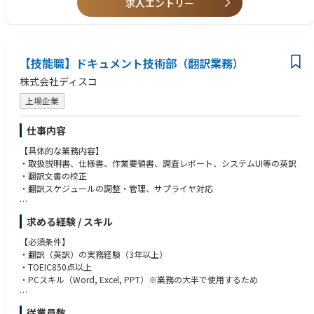
求人エントリー
【技能職】ドキュメント技術部（翻訳業務）
株式会社ディスコ
上場企業
仕事内容
【具体的な業務内容】
・取扱説明書、仕様書、作業要領書、調査レポート、システムUI等の英訳
・翻訳文書の校正
・翻訳スケジュールの調整・管理、サプライヤ対応
【業務の魅力】
求める経験 / スキル
・エンジニアと協働しながら情報を発信し、翻訳を通して、海外拠点、お
客様との橋渡しを担う仕事です。
【必須条件】
・製品開発に関わる翻訳を数多く扱うため、最新の技術に触れる機会があ
・翻訳（英訳）の実務経験（3年以上）
ります。
・TOEIC850点以上
・文書作成のプロとして、技術部門から頼りにされる存在です。
・PCスキル（Word, Excel, PPT）※業務の大半で使用するため
【業務改善活動(PIM)に関わる業務全般】
【歓迎条件】
従業員数