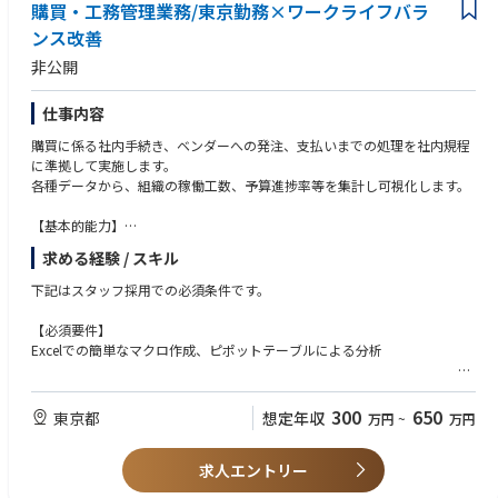
・海外のお客様来訪に伴う工場見学および社内行事の取りまとめ等。
購買・工務管理業務/東京勤務×ワークライフバラ
ンス改善
非公開
仕事内容
購買に係る社内手続き、ベンダーへの発注、支払いまでの処理を社内規程
に準拠して実施します。
各種データから、組織の稼働工数、予算進捗率等を集計し可視化します。
【基本的能力】
・規程、フローを理解し処理を行うだけでなく、改善を提案できる。
求める経験 / スキル
・依頼者、ベンダーとの調整に対応す協調性、交渉力
・Excelを用いた、集計、分析の力量
下記はスタッフ採用での必須条件です。
・学ぶ姿勢
【必須要件】
Excelでの簡単なマクロ作成、ピポットテーブルによる分析
【歓迎要件】
・機械部品、設計の基礎知識
300
650
東京都
想定年収
万円
~
万円
・商法に関する知識
・経理事務に関する知識
求人エントリー