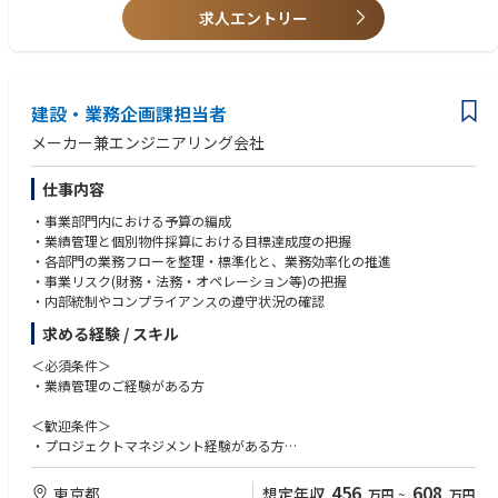
・海外拠点への技術内容説明
求人エントリー
・工業製品のマーケティング経験
・海外プラントメーカーとの英語でのやり取り（営業支援）
■ 国際会議対応
・Teamsを用いた海外会議フォロー
・製品理解が進んだ段階での発表対応
建設・業務企画課担当者
■その他
・海外幹部会議資料作成
メーカー兼エンジニアリング会社
・新規ビジネス検討支援
・海外拠点来日時の調整業務
仕事内容
・マーケティング関連業務や展示会関連業務の補助
・事業部門内における予算の編成
・業績管理と個別物件採算における目標達成度の把握
・各部門の業務フローを整理・標準化と、業務効率化の推進
・事業リスク(財務・法務・オペレーション等)の把握
・内部統制やコンプライアンスの遵守状況の確認
求める経験 / スキル
＜必須条件＞
・業績管理のご経験がある方
＜歓迎条件＞
・プロジェクトマネジメント経験がある方
・日商簿記3級以上または建設業経理士3級以上
456
608
東京都
想定年収
万円
~
万円