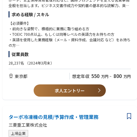
全般を担当します。ビジネス文書作成力や契約書の基本的な読解力、英語
力を生かしつつ、将来的には一部テーマ・案件を主体的に担当できるキャ
求める経験 / スキル
リア形成が可能です。
【必須要件】
【業務内容】
・前向きな姿勢で、積極的に業務に取り組める方
・TOEIC 700点以上、もしくは同等レベルの英語力をお持ちの方
IHIは、燃焼時にCO₂を排出しないクリーンな燃料として「アンモニア」に
・英語を使用した業務経験（メール・資料作成、会議対応 など）をお持ち
着目し、アンモニアガスタービンの技術、製品および事業開発を推進して
の方
います。本ポジションでは、アンモニアガスタービン事業における海外プ
・営業、契約管理、プロジェクト管理、いずれかの実務経験をお持ちの方
従業員数
ロジェクトの営業事務として、主に以下の業務を担当いただきます。
【歓迎要件】
28,237名
（2024年3月末）
・契約・法務関連の事務（契約書・NDAの調製、社内手続き対応等）
・契約業務の経験がある方（契約書レビュー、契約事務、NDA対応 等）
・安全保障貿易管理に関わる各種事務手続き
・営業と契約管理双方の実務経験をお持ちの方
550
800
東京都
想定年収
万円
~
万円
・海外を含む共同開発パートナーとのコミュニケーションのサポート（議
事録作成、アクションアイテム管理等）
・上記に付随する資料作成、データ管理、社内各部門との調整業務など
求人エントリー
【役割】
【業務スタンス】
・自ら状況を把握し、主体的に業務を進められること
・正確さとスピードを両立し、コンプライアンス意識を持って丁寧に対応
ターボ冷凍機の見積/予算作成・管理業務
できること
三菱重工業株式会社
・社内外との円滑なコミュニケーションを通じて、変化に柔軟に対応でき
ること
上場企業