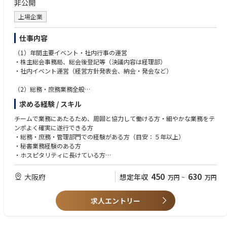
非公開
※業務内容はビジネスニーズに応じて変更となる可能性があります
上場企業
■ミッション
•営業・サービスオペレーション業務を「人依存」から「標準プロセス」
仕事内容
に転換する
（1）年間主要イベント・社内行事の運営
•受注・発注・請求業務における業務ルールを確立する
・株主総会事務局、総会後登記等（決議内容は経理部）
•ERPシステム（SyteLine）を活用したオペレーション運用を定着させる
・社内イベント運営（経営方針発表会、納会・発会など）
（2）総務・庶務業務全般
【組織】
・法務案件窓口（契約弁護士事務所との窓口）
所属部門：Sales/Service Operation Team（マネージャー1名、Operation
求める経験 / スキル
・契約書類管理
Coordinator 9名、ロジスティクス担当1名）
・各種許認可事項届出管理・実行（行政書士との窓口）
チームで業務にあたるため、周囲と協力して働ける方・細やかな業務をテ
・消耗品・文具管理をはじめとした庶務業務全般
ンポよく確実に遂行できる方
・BCP対応／防災ならびに自然災害等発生時の危機管理対応および社内連
・総務・庶務・管理部門での経験がある方（目安：５年以上）
絡
・秘書業務経験のある方
・職員等の入退職に際しての備品管理（携帯電話や作業服の管理を含む）
・ホスピタリティに長けている方
・社宅管理
・細かく丁寧な作業が得意な方
・慶弔対応
・基本的なPCスキルのある方
450
630
大阪府
想定年収
万円
~
万円
・庶務全般（応接室や会議室の清掃を含む管理、郵便対応、来客対応・電
・交渉事が得意な方、根気強い方
話対応）
・月平均10～30時間程度の残業が可能な方（月により異なる）
⇒庶務業務は、総務部員数名での担当制で運用しています。
求人エントリー
（3）ファシリティ関連
・施設管理（レイアウト変更、修繕対応、什器購入等）