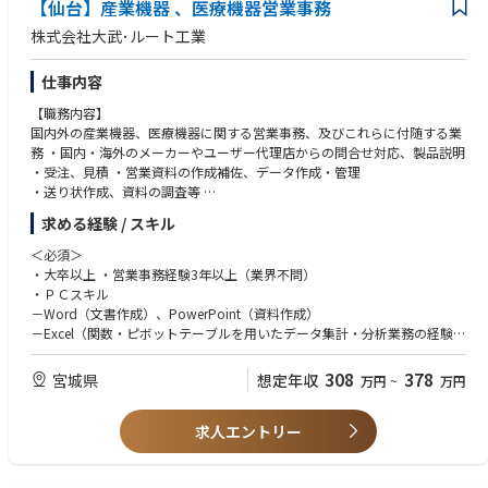
【仙台】産業機器 、医療機器営業事務
株式会社大武･ルート工業
仕事内容
【職務内容】
国内外の産業機器、医療機器に関する営業事務、及びこれらに付随する業
務 ・国内・海外のメーカーやユーザー代理店からの問合せ対応、製品説明
・受注、見積 ・営業資料の作成補佐、データ作成・管理
・送り状作成、資料の調査等
・展示会準備サポート、電話・メール対応等
求める経験 / スキル
・輸出関連書類の作成、各種申請対応（OJTで対応可）
＜必須＞
■当社について：
・大卒以上 ・営業事務経験3年以上（業界不問）
オーダーメイドのトレッドミル（ランニングマシン）並びに自動ねじ供給
・ＰＣスキル
機
－Word（文書作成）、PowerPoint（資料作成）
のトップクラスメーカーです。オーダーメイドトレッドミルの設計から製
－Excel（関数・ピボットテーブルを用いたデータ集計・分析業務の経験）
造まで一貫生産が行える国内唯一の専門メーカーであり、製品は国や大学
などの研究機関で使用されています。経済産業省「元気なモノ作り中小企
＜歓迎＞
308
378
宮城県
想定年収
万円
~
万円
業300
・英語力（TOEIC600点相当以上）
社」や2018年「地域未来牽引企業」など受賞も多数。現在は医療福祉分野
※自動翻訳で、業務に使用なく実施できれば可
（トレーニング機器）に注力しており、トレッドミル（ランニングマシ
求人エントリー
・貿易事務、輸出入関連業務の経験
ン）やQOMトレーニングマシンの開発にも力を注いでいます。東京大学や
・貿易実務検定B級以上
東北大学とも共同研究を行っています。