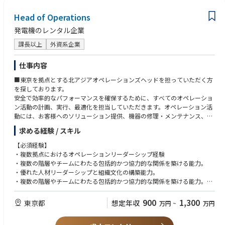
・資産管理（リース資産の管理、更新対応等）
Head of Operations
発電機のレンタル企業
課長以上
外資系企業
仕事内容
■東京を拠点とする北アジアオペレーションズヘッドを担っていただく方
を探しております。
安全で効率的なパフォーマンスを確保するために、すべてのオペレーショ
ン活動の計画、実行、最適化を担当していただきます。オペレーション活
動には、お客様へのソリューション提供、機器の修理・メンテナンス、千
葉県にあるデポ運営などが含まれますが、これらに限定されません。
求める経験 / スキル
経営チームの一員として、主要プロジェクトの入札支援、サプライチェー
【必須経験】
ン活動、フリート計画なども推進します。
・複数拠点におけるオペレーションリーダーシップ経験
・複数の階層やチームにわたる包括的かつ協力的な関係を築ける能力。
【業務内容】
・優れた人材リーダーシップと組織文化の構築能力。
・エネルギーソリューションを適切な品質、コスト、納期でお客様に提供
・複数の階層やチームにわたる包括的かつ協力的な関係を築ける能力。
する責任を担う。
・ビジネスレベルの英語力
＊上記にはエンジニアリング、設計、機器の配送および返却、サービス提
900
1,300
東京都
想定年収
万円
~
万円
供、プロジェクト管理が含まれます。
【歓迎条件】
・フリートおよびその他の資産、デポやプロジェクト現場などの施設全般
・建設業界の経験をお持ちの方
の総合的な責任を負う。