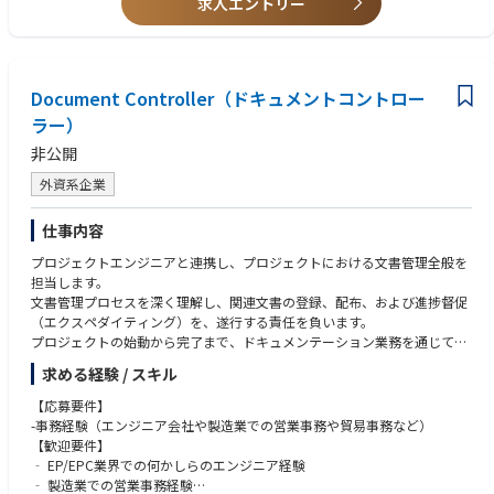
求人エントリー
・プロジェクトマネジメントの経験
・MDを支援し、営業チームとともに成長戦略の実行を推進します。
・技術系の国家資格をお持ちの方
・オペレーションスタッフのリーダーシップ、タレント開発、労働力計画
を行います。
・オペレーショナルエクセレンス（業務の卓越性）、継続的改善、イノベ
Document Controller（ドキュメントコントロー
ーションを推進します。
・全てのオペレーションにおける安全管理を徹底します。
ラー）
・日本、韓国、台湾のデポおよびオペレーションチームを統率し、運営の
非公開
シナジーを最大化します。
・営業や調達など他部門と連携し、全体のビジネス成功を支えます。
外資系企業
仕事内容
プロジェクトエンジニアと連携し、プロジェクトにおける文書管理全般を
担当します。
文書管理プロセスを深く理解し、関連文書の登録、配布、および進捗督促
（エクスペダイティング）を、遂行する責任を負います。
プロジェクトの始動から完了まで、ドキュメンテーション業務を通じてプ
ロジェクトの円滑な進行に貢献いただきます。
求める経験 / スキル
【主な業務内容／Key Responsibilities】
1. 業務改善：
【応募要件】
‐ 上長やチームメンバーに対し、プロジェクト改善のための定性的・定
-事務経験（エンジニア会社や製造業での営業事務や貿易事務など）
量的な提案を行う。
【歓迎要件】
‐ 他拠点（他法人）のベストプラクティスを学び、業務に反映させる。
‐ EP/EPC業界での何かしらのエンジニア経験
‐ 「Auto Transmittal」をはじめとする、Alairの最新技術やイノベーシ
‐ 製造業での営業事務経験