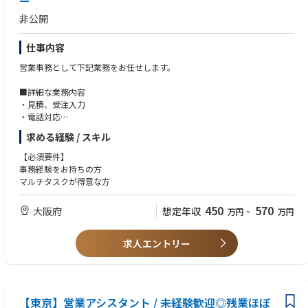
ー
非公開
仕事内容
営業事務として下記業務をお任せします。
■詳細な業務内容
・見積、受注入力
・電話対応
・案件進捗フォロー
求める経験 / スキル
・外勤営業と連携し、商社・販売店担当者のフォロー
※地域担当制
【必須要件】
※数字目標有
事務経験をお持ちの方
その他、社内の取り組みや委員会、プロジェクトへの参画 など
マルチタスクが得意な方
450
570
大阪府
想定年収
万円
~
万円
求人エントリー
【東京】営業アシスタント / 未経験歓迎◎残業ほぼ