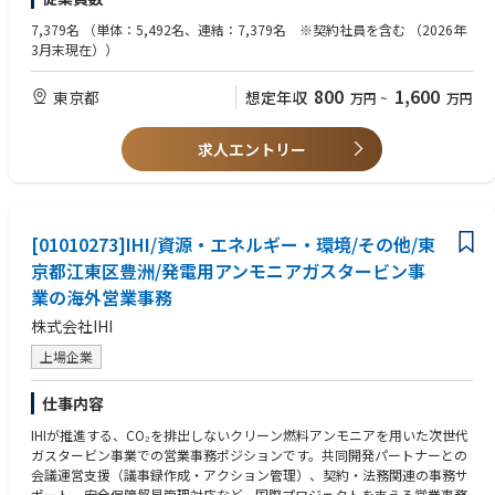
・改善案アイデア出し・推進・実施
・ハイテク産業での翻訳経験
・毎月開催される他部署対戦で使用する資料の作成・発表
・製造業界での就業経験
7,379名
（単体：5,492名、連結：7,379名 ※契約社員を含む （2026年
・急な依頼でも対応できるガッツのある方
3月末現在））
【目標管理活動(MBO)に関わる業務全般】
(目標管理活動とは…企業活動の質を⾼めていくために、いくつかの⽬標を
【求める人物像】
800
1,600
東京都
想定年収
万円
~
万円
設定し全社で1年をかけて取り組む活動。
・どのような分野にも興味、関心を持ち、積極的に取り組める方
全社と部⾨毎のテーマをそれぞれ設け、定期的に達成度合いを測定)
・スピード感を持ってマルチタスクに対応できる方
・担当テーマについて達成状況の進捗確認
・エンジニアの意図を理解し、チームで協力して業務を進められるコミュ
求人エントリー
・他メンバーの取り組み意識を向上させる施策の企画推進
ニケーション能力がある方
【勤務形態】
原則出社勤務にて就業いただきます。
関連情報は弊社HPをご参照ください。https://www.disco.co.jp/recruit/inf
[01010273]IHI/資源・エネルギー・環境/その他/東
ormation/measures/
京都江東区豊洲/発電用アンモニアガスタービン事
業の海外営業事務
【企業説明動画】
https://www.youtube.com/watch?v=3C6qOqjDBMo
株式会社IHI
上場企業
仕事内容
IHIが推進する、CO₂を排出しないクリーン燃料アンモニアを用いた次世代
ガスタービン事業での営業事務ポジションです。共同開発パートナーとの
会議運営支援（議事録作成・アクション管理）、契約・法務関連の事務サ
ポート、安全保障貿易管理対応など、国際プロジェクトを支える営業事務