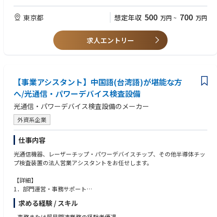
＊経験は問いません。＊
- Word / Excel / Powerpoint の実務経験
• 社内ネットワークを広げたい方
- SAP 経験があれば尚可
500
700
東京都
想定年収
万円
~
万円
• ストーリーテリングや情報発信に興味がある方
• NPE事業部全体の一体感づくりに貢献したい方
• 他拠点・他国のメンバーとのコラボレーションを楽しめる方
求人エントリー
【総務・庶務（約40%）】
• 電話・受付対応、郵便対応
• タウンホールMTGの際の会議室、食事の手配や資料準備など
【事業アシスタント】中国語(台湾語)が堪能な方
• 消耗品管理・発注
• 請求書処理（SAP）
へ/光通信・パワーデバイス検査設備
• オフィス環境整備・従業員サポート
光通信・パワーデバイス検査設備のメーカー
• 出張手配（航空券・宿泊）
• 備品管理
外資系企業
• 本社ITチームとのやり取り(英語)
• その他庶務業務
仕事内容
【その他（約10%）】
光通信機器、レーザーチップ・パワーデバイスチップ、その他半導体チッ
• 健康診断の運用（予約・案内・管理）
プ検査装置の法人営業アシスタントをお任せします。
【詳細】
1．部門運営・事務サポート
• 部門の日常運営に関わる事務業務およびサポート業務
求める経験 / スキル
• 各種業務資料・データ・書類の整理および管理
• 受発注・案件等の業務進捗のフォローおよび社内調整
• 事務または貿易関連業務の経験者優遇