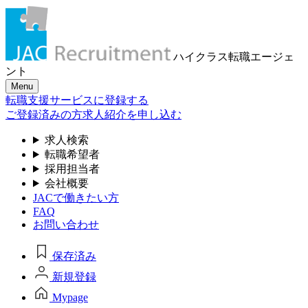
ハイクラス転職
エージェ
ント
Menu
転職支援サービスに登録する
ご登録済みの方
求人紹介を申し込む
求人検索
転職希望者
採用担当者
会社概要
JACで働きたい方
FAQ
お問い合わせ
保存済み
新規登録
Mypage