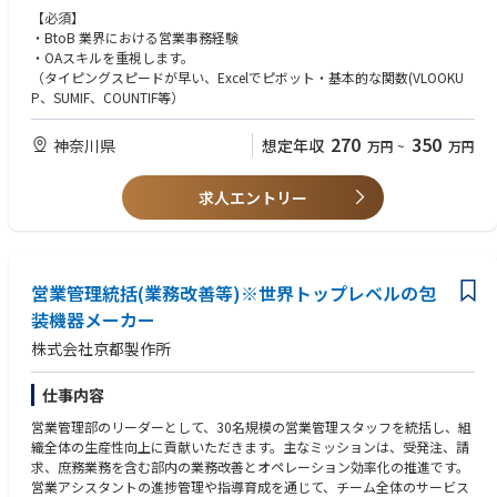
2023年にはオリックス、ヒューリックからの出資により業容拡大加速中で
そこで私たちは、これまで培ってきたロボットとテクノロジーの力で課題
【必須】
す。
と向き合い、毎日の安心・安全の実現へと挑戦し続けています。
・BtoB 業界における営業事務経験
・OAスキルを重視します。
弊社が誇るロボット技術は、メカトロニクスとソフトウェア、そしてエレ
（タイピングスピードが早い、Excelでピボット・基本的な関数(VLOOKU
クトロニクスの技術。
P、SUMIF、COUNTIF等）
昨日と同じように道路を走れること、今日も安心して橋を渡れること、明
270
350
神奈川県
想定年収
万円
~
万円
日も電気が点くこと。
そんな当たり前の毎日がいつまでも続くよう、弊社は未来を見据え、ミッ
ションを遂行しています。
求人エントリー
次世代に残す日本の社会を一緒につくっていきませんか？
営業管理統括(業務改善等)※世界トップレベルの包
装機器メーカー
株式会社京都製作所
仕事内容
営業管理部のリーダーとして、30名規模の営業管理スタッフを統括し、組
織全体の生産性向上に貢献いただきます。主なミッションは、受発注、請
求、庶務業務を含む部内の業務改善とオペレーション効率化の推進です。
営業アシスタントの進捗管理や指導育成を通じて、チーム全体のサービス