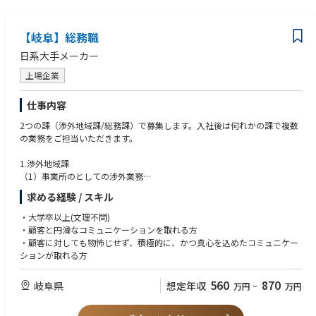
♢キャリアパス
【岐阜】総務職
営業アシスタントではありますが出張の同行をいただいてアテンドをして
いただくこともございます。ご本人様にご意欲や素質があれ
日系大手メーカー
ば営業職としても将来的にはご活躍いただくことも可能です。
ただパソコンに向かって事務作業をするのには憧れるけど自分にできるの
上場企業
かなという未経験の方にはとてもおすすめとなっておりま
す！
仕事内容
2つの課（渉外地域課/総務課）で募集します。入社後は何れかの課で複数
の業務をご担当いただきます。
1.渉外地域課
（1）事業所のとしての渉外業務
①地域のスポーツ/文化活動などを通じた地域貢献策の企画立案・実行、
求める経験 / スキル
並びに行政・団体・企業等との連携推進。
②同社・同カンパニーの地域への企業ＰＲ施策の企画立案・実行並びに行
・大学卒以上(文理不問)
政・団体・企業等との連携推進。
・顧客と円滑なコミュニケーションを取れる方
③地域自治体等との防災協定等諸協定の締結・改訂、および災害時の対応
・顧客に対しても物怖じせず、積極的に、かつ真心を込めたコミュニケー
に関する行政との連携・調整。
ションが取れる方
④メディア対応
560
870
岐阜県
想定年収
万円
~
万円
（2）事業所総務業務
①重要顧客を含む来訪者に対する当日アテンド。
②来訪者の来訪目的に応じた資料作成・スケジュール調整・進行管理。