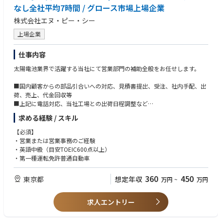
なし全社平均7時間 / グロース市場上場企業
株式会社エヌ・ピー・シー
上場企業
仕事内容
太陽電池業界で活躍する当社にて営業部門の補助全般をお任せします。
■国内顧客からの部品引合いへの対応、見積書提出、受注、社内手配、出
荷、売上、代金回収等
■上記に電話対応、当社工場との出荷日程調整など
■営業担当者が受注する装置/装置改造案件の受注処理/手配/出荷/売上等
求める経験 / スキル
■出張社員の旅費精算など営業アシスタント業務
■全上記に係るエクセル及び当社システムへの入力作業
【必須】
◆営業へ同行し出張に行っていただくこともございます。
・営業または営業事務のご経験
・英語中級（目安TOEIC600点以上）
出張先は国内、海外（北米や東南アジアやヨーロッパ）となります。
・第一種運転免許普通自動車
※ "残業ゼロ化" の推進や、お揃いのpatagonia社製ジャケット支給、サー
360
450
東京都
想定年収
万円
~
万円
クル活動支援など社員の働きやすさを大切にする社風です。
♢部署
求人エントリー
営業部 計6名（部長1名 メンバー4名 アシスタント1名)
全員でわからない点はフォローができる体制です。