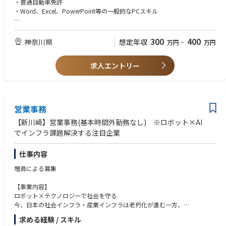
・普通自動車免許
ロボット×テクノロジーで社会課題の解決に挑むスタートアップです。
・Word、Excel、PowerPoint等の一般的なPCスキル
社会産業インフラ向けのロボット技術に加え、AI・XRシステム、
BIM/CIM等の3Dデータ連動といったインフラ業界に特化した現場で実際に
【歓迎】
使えるソリューションを提供。
・IoT機器等の監視業務の経験がある方
300
400
神奈川県
想定年収
万円
~
万円
また、次の業界デファクトソリューションに向けた大手企業との共同開発
・複合機・通信器機等ネットワーク関連業務の経験がある方
等が多いのも特徴です。
・コールセンターやカスタマーセンターの経験がある方
先端開発領域では、3Dデータ双方連動の自律走行ロボット・遠隔施工ロボ
求人エントリー
・営業や接客の経験を活かしたい方
ットを強みとしており、
都市の3D化が加速する中、スマートシティのキーカンパニーを目指してい
【求める人物像】
ます。
・会社の理念に共感いただける方
・主体性がある方
営業事務
■資金調達で事業加速：
・好奇心が旺盛な方
社会・産業インフラの老朽化が深刻により、ロボット・テクノロジー活用
・ロボット、AIへの興味、関心、知識がある方
【新川崎】営業事務(基本時間外勤務なし) ※ロボット×AI
の需要が高まる事が想定される中、
でインフラ課題解決する注目企業
当社のソリューションに大きな期待が寄せられ、2019年にINCJ、三菱商
事、ソニーイノベーションファンド等からの出資を受け、
仕事内容
事業拡大を進めています。当出資を機に第2創業期として、IPOを視野に入
れ、ロボットが現場収集したデータを自動整理するシステムや、
増員による募集
人工知能(AI)にて損傷個所を自動で検出するシステムも開発してソリュー
ションとして提供。
【事業内容】
社会・産業インフラの抱える社会的課題を、当社技術で解決していきま
ロボット×テクノロジーで社会を守る
す。
今、日本の社会インフラ・産業インフラは老朽化が進む一方、
2021年以降には、鹿島建設、JFEエンジニアリング、ENEOS、SBIインベ
熟練技術者の減少や自然災害など、さまざまな社会的課題があります。
ストメント、
求める経験 / スキル