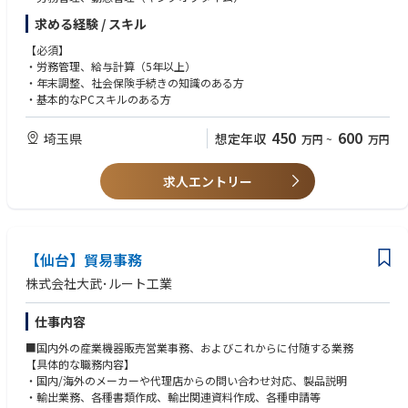
・給与計算チェック（給与計算は社労士事務所に委託）
求める経験 / スキル
・３６協定、就業規則変更届等作成（届け出は社労士事務所に委託）
・社会保険手続き対応（届け出は社労士事務所に委託）
【必須】
（2）庶務業務全般
・労務管理、給与計算（5年以上）
・備品管理
・年末調整、社会保険手続きの知識のある方
・来客対応、電話対応
・基本的なPCスキルのある方
450
600
埼玉県
想定年収
万円
~
万円
求人エントリー
【仙台】貿易事務
株式会社大武･ルート工業
仕事内容
■国内外の産業機器販売営業事務、およびこれからに付随する業務
【具体的な職務内容】
・国内/海外のメーカーや代理店からの問い合わせ対応、製品説明
・輸出業務、各種書類作成、輸出関連資料作成、各種申請等