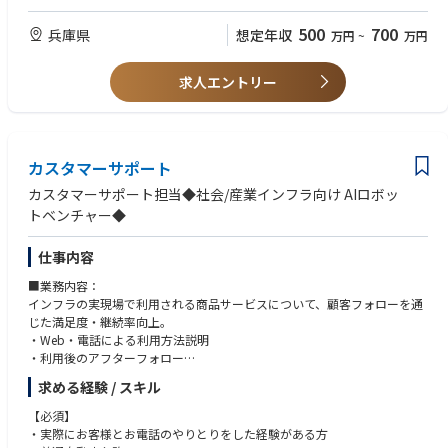
ョンを活用・実行する。
‐ドキュメントコントローラーの経験
2. 品質管理：
500
700
兵庫県
想定年収
万円
~
万円
‐ 高品質な文書管理。
‐ 登録ミスや配布遅延など、ドキュメンテーションに関連するトラブル
の最小化。
求人エントリー
‐ 督促レポート（エクスペダイティング・レポート）を作成し、各エン
ジニアリング部門やベンダーに対して督促を行い、文書遅延による影響を
最小限に抑える。
3. 財務的貢献：
カスタマーサポート
‐ プロジェクト全体のスケジュールを遵守するため、プロジェクト文書
を迅速に配布する。
カスタマーサポート担当◆社会/産業インフラ向け AIロボッ
‐ 文書管理業務において高い生産性を維持する。
トベンチャー◆
‐ マイルストーン、支払い、またはペナルティ（遅延損害金等）に関連
する文書を最優先に処理する。
仕事内容
4. リーダーシップの発揮：
‐ ドキュメントコントローラーとしてのミッションを達成するため、リ
■業務内容：
ーダーシップを発揮し、KOB（神戸）の文書管理手順を確実に実行する。
インフラの実現場で利用される商品サービスについて、顧客フォローを通
じた満足度・継続率向上。
・Web・電話による利用方法説明
・利用後のアフターフォロー
・継続率向上に向けたヒアリング等
求める経験 / スキル
※顧客へのヒアリングや導入支援説明等、顧客と会話する業務も
あります
【必須】
・実際にお客様とお電話のやりとりをした経験がある方
■当社特徴：