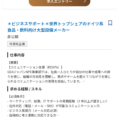
求人エントリー
2.総務課
（1）事業所総務業務
①社内各事業所からの来客対応（来訪目的に応じた資料づくり、スケジュ
＊ビジネスサポート＊世界トップシェアのドイツ系
ーリング、当日のアテンド）
②総務/庶務関係社内規程の制定・維持・管理、運用ルールづくり。
食品・飲料向け大型設備メーカー
③社内広報紙等の編纂
非公開
④役員秘書業務及びその取り纏め。
⑤式典等社内行事の企画・運営
外資系企業
⑥オフィス環境整備
仕事内容
（2）航空機製造事業法・武器等製造法に関する許認可手続き業務
【概要】
【コミュニケーション支援（約50%）】
GEAジャパンNPE事業部では、社員一人ひとりが自分の仕事や成果への誇
りを感じ、組織の方向性を理解し、拠点やチームを超えてつながりを感じ
られるコミュニケーションの実現を目指しています。
具体的には、以下のような活動を予定しています。
求める経験 / スキル
• 拠点やチームの取り組み・成功事例の取材、記事作成
• 顧客訪問やプロジェクト事例の共有
【必須条件】
• リーダーシップメッセージの発信支援
- マーケティング、総務、IT サポートの実務経験（3 年以上が望ましい）
• 社内イベントやタウンホールの企画・運営サポート
- 社外対応（電話・メール・SNS）が可能なコミュニケーション力
• 社員の声やフィードバックの収集
- ビジネス英語力（メール対応必須）
• SharePointやTeamsを活用した情報発信
- 自律的に考え柔軟に対応できる方