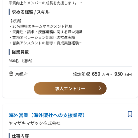
品質向上とメンバーの成長を支援します。
求める経験 / スキル
また、売上管理や営業データの活用方法を企画・検討し、データに基づい
た営業戦略支援体制を構築することで、営業部門の生産性向上と業務フロ
【必須】
ーの最適化を実現していただきます。将来的には、既存業務の改善に留ま
・30名規模のチームマネジメント経験
らず、新たなオペレーションの企画・実行を通じて、事業成長を加速させ
・受発注・請求・庶務業務に関する深い知識
る中核的な役割を担っていただくことを期待しています。
・業務オペレーション効率化の推進実績
・営業アシスタントの指導・育成実務経験
・30名規模の営業管理チームの統括と組織運営
・売上管理および予実管理の実務経験
従業員数
・営業管理部門全体の業務改善計画の立案と推進
・受発注・請求・庶務業務の最適化および効率化
【歓迎】
966名
（連結）
・営業アシスタントの指導・育成とパフォーマンス管理
・業務改善プロジェクト推進の実務経験
・売上管理、予実管理、営業データ分析による戦略支援
・営業データの分析と活用に関する経験
650
950
京都府
想定年収
万円
~
万円
・新規業務フローの企画立案と実行、定着化
・部門横断での連携強化と業務プロセス改善の推進
求人エントリー
海外営業（海外販社への支援業務）
ヤマザキマザック株式会社
仕事内容