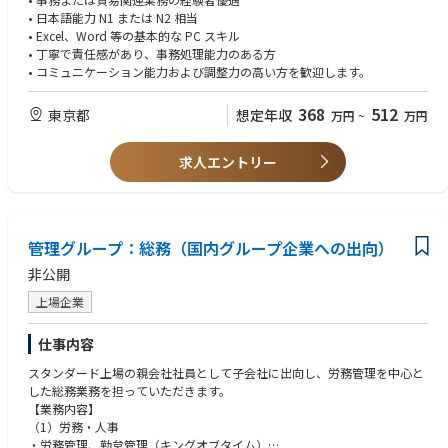
• 関係部署や外部取引先との連絡・調整業務のサポート
• 日本語能力 N1 または N2 相当
• Excel、Word 等の基本的な PC スキル
2．営業業務サポート
• 丁寧で責任感があり、事務処理能力のある方
• 営業担当者の業務遂行に関する日常的なサポート
• コミュニケーション能力および調整力の高い方を歓迎します。
• 見積資料、営業資料等の作成および管理
• 顧客情報や営業関連データの整理・管理
368
512
東京都
想定年収
万円
~
万円
3．行政およびその他支援業務
• オフィスにおける日常的な庶務業務のサポート
求人エントリー
• 社内業務に関する調整および部門間の連携サポート
• その他、会社の運営に必要な支援業務全般
管理グループ：総務（国内グループ企業への出向）
非公開
上場企業
仕事内容
スタンダード上場の親会社社員として子会社に出向し、労務管理を中心と
した総務業務を担っていただきます。
【業務内容】
（1）労務・人事
・労務管理、勤怠管理（キングオブタイム）