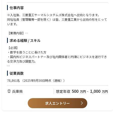
【スキル・経験】
仕事内容
・日本語でのビジネス文書作成（議事録・報告書・メールなど）の経験
・契約書・NDAの内容を読み、基本的な事項を理解できる読解力
※入社後、三菱重工サーマルシステムズ株式会社へ出向となります。
・Excel・PowerPoint・Wordを用いた資料作成・データ管理の実務経験
同社社員（管理職等一部を除く）は皆、三菱重工業から出向の形をとって
います。
【部署内での役割】
・共同開発パートナーとのコミュニケーションを支える営業事務の中核メ
【業務内容】
ンバーとして、プロジェクト運営を支援
ターボ冷凍機の見積・予算管理業務を通じてプロジェクトを動かし、コス
求める経験 / スキル
・将来的には、一部テーマ・案件を主体的に担当・推進する人財として活
ト管理者として引合から納入までご担当いただきます。
躍いただくことを想定
本ポジションは、見積及び予算作成とその管理を通してコスト面から冷凍
【必須】
機の構造を理解でき、他業務でも大いに活かせる原価計算知識が習得でき
・数字を扱うことに長けた方
【アピールポイント】
ます。大型プロジェクトをはじめとした関係者との調整、原価分析を通
・国内外ビジネスパートナー及び社内関係者と円滑にビジネスを遂行でき
・CO₂を排出しないクリーン燃料「アンモニア」を用いた次世代ガスター
じ、適正な利益を得ながら世界で戦っていける冷凍機のコストベースを整
る交渉力及び調整力。
ビンという、国内外から注目される先端分野の新規事業に、企画段階から
える役割となります。
関わることができます。
＊事務系/技術系出身問わずご活躍いただけます。
従業員数
・海外の共同開発パートナーとのやり取りや会議運営のサポート、契約・
・冷凍機本体/プラント工事の引合案件 見積作成
安全保障関連の実務をつうじて、「国際プロジェクトの進め方」や「ビジ
・冷凍機本体/プラント工事の受注案件 予算書発行、予算管理
【尚可】
78,861名
（2025年9月30日時点（連結））
ネスと法務・リスク管理」のスキルを幅広く身につけることができます。
・大型案件のコスト状況取り纏め
・製造業での見積/経理/設計いずれかの実務経験
・OJTをつうじてエネルギー業界・契約業務・安全保障貿易管理などを実
・チームワーク、コミュニケーション能力を有する方
500
1,000
兵庫県
想定年収
務で学びながら成長できるポジションであり、将来的なキャリアの広がり
万円
~
万円
【魅力】
・誠実さ、熱意、問題解決力を有する方
が期待できます。
総合研究所と連携し最新流動解析技術を用いて開発された高効率の冷凍機
を世界中へ販売する事で、自分達の事業領域を拡げると共に、環境貢献も
求人エントリー
【働く環境】
実感できます。
・平均残業時間：10~20時間／月程度
当グループは、冷凍機の引合～受注～製作～お客様への納入までを幅広く