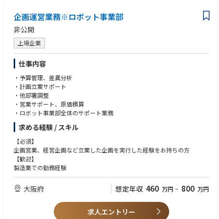
■QOM（Quolity Of Motion）マシンとは：
企画運営業務※ロボット事業部
「筋肉を鍛えること」を目的とした従来のウエイトやマシンなどとは違
い、人間の動作の本質を学習させるトレーニングマシンです。体を動かす
非公開
ことが出来なかった高齢の方々が再び歩行できるようになったり、小学生
の50m走が数回のトレーニングでタイムが1秒縮まったりした事例も報告
上場企業
されています。
仕事内容
・予算管理、差異分析
・計画立案サポート
・他部署調整
・営業サポート、原価積算
・ロボット事業部全体のサポート業務
求める経験 / スキル
【必須】
企画営業、経営企画など立案した企画を実行した経験をお持ちの方
【歓迎】
製造業での勤務経験
460
800
大阪府
想定年収
万円
~
万円
求人エントリー