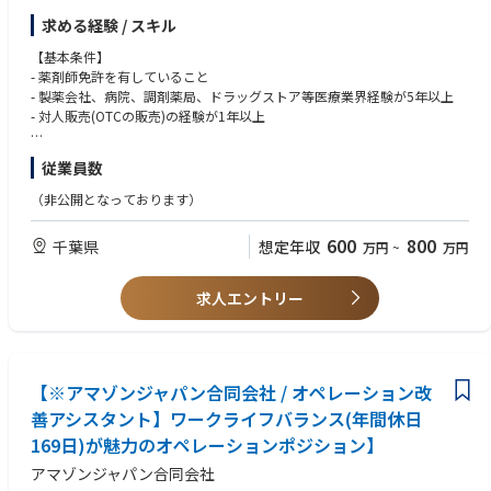
求める経験 / スキル
特に医薬品に関するプロジェクトにおいて、医薬品販売に関わる薬剤師業
務となります。主にウェブサイトを通じてお客様が医薬品を購入する際
【基本条件】
に、適正販売の判断を中心に担当していただきます。
- 薬剤師免許を有していること
薬機法遵守の上で適正販売を判断することで、お客様に販売できる商品の
- 製薬会社、病院、調剤薬局、ドラッグストア等医療業界経験が5年以上
セレクションの拡大に貢献頂きます。
- 対人販売(OTCの販売)の経験が1年以上
このポジションでは、お客様から医薬品に関する電話での問合せ業務も多
【歓迎条件】
従業員数
くなりますので、お客様と円滑にコミュニケーションする必要がございま
- 社内他部署との業務対応経験
す。
- 電話対応しながら、サイト内で調査や、記録をする程度のPCスキル
（非公開となっております）
電話を通しお客様への正しい情報提供を行うことで、セルフメディケーシ
- ドラッグストア・コールセンターでの経験
ョンを推進してくことが重要となります。
- 英語力（読み書き/会話）
600
800
千葉県
想定年収
万円
~
万円
- インクルーシブなカルチャーへの貢献や多様性に富んだグループで働く
【チームとしての職責】
ことに対して前向きであること
・ Customerへの正しい情報提供と適正販売を行う。
求人エントリー
・ Amazon.co.jp上の医薬品商品説明に責任を持つ。
給与について：賃金に関する条件は、1次面接の前に個別に通知します。
・ 医薬品、医療機器等の出荷業務を確認する。
・ 物流センターにおける安全および衛生に関する助言および安全衛生活動
を実施する。
【※アマゾンジャパン合同会社 / オペレーション改
【薬剤師としての職責】
善アシスタント】ワークライフバランス(年間休日
・ 薬機法関連法規の遵守
169日)が魅力のオペレーションポジション】
・ 問い合わせが合ったお客様の症状により、お客様の求めている医薬品の
服用可否の判断を行う。
アマゾンジャパン合同会社
・ 医薬品を適正に使用するための服薬指導、情報提供を実施する。