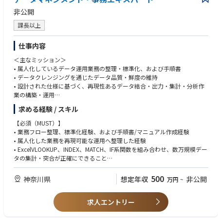
・月次予算・人件費の管理・報告
ー・時計／食品・コスメ・アパレル・家具等）でのCSまたはマネジメント
非公開
・評価制度・等級制度の改訂提案
経験
・修理サービス・アフターサービス領域（保証・修理・部品交換等）の運
課長以上
■ 使用ツール
営・カスタマー対応経験
Zendesk（CSプラットフォーム）／Shopify／Google Chat 等
・CS部門の新規立ち上げ、または既存CS部門の組織再編・大規模刷新の
仕事内容
ご経験
＜主なミッション＞
・アルバイト中心の組織を正社員主導型に転換したご経験
• 属人化しているデータ運用業務の整理・標準化、および手順書
・お客様の声（VOC）を分析・レポート化し、商品開発・MDに反映させ
• データクレンジングを通じたデータ品質・鮮度の維持
たご経験
• 設計された仕様に基づく、再現性あるデータ結合・出力・集計・分析作
・NPS・CSAT等の顧客満足度指標の設計・運用経験
業の構築・運用
・CSプラットフォーム（Zendesk／Salesforce Service Cloud等）の運用設
• 独自ERPやSalesforce (SFDC)を用いたデータクレンジングとデータ保全
計・改善経験
求める経験 / スキル
• Power BI・RPA等を活用した業務効率化・運用改善
【必須（MUST）】
＜仕事内容＞
• 業務フロー整理、標準化経験、および手順書/マニュアル作成経験
当社では、長年利用してきた基幹システムを中心に蓄積されたデータを活
• 属人化した業務を再現可能な運用へ整理した経験
用し、業務効率化や顧客体験向上を目的としたDX推進に取り組んでいま
• ExcelVLOOKUP、INDEX、MATCH、IF系関数を組み合わせ、数万規模デー
す。
タの集計・突合が正確にできること
業務・事業の多角化に伴い、基幹システムに加えて顧客接点データや業務
• DBとデータテーブルの結合、集計作業の基本理解
固有データを扱う機会が増えており、
• PowerQueryなどのツールを用いたデータ加工（ETL）の実務経験
500
神奈川県
想定年収
非公開
万円
~
データを正確に抽出・整備・分析し、業務で使える形にする実務体制の強
• PowerBIなどのBIツールを用いた経験
化を進めています。
データベース設計や活用方針を検討するメンバーと連携しながら業務標準
求人エントリー
【歓迎（WANT）】
化をすすめ、「正しく・再現性のあるデータを、必要な形で提供する」こ
• SQLの利用経験（抽出・集計）
とを通じて、