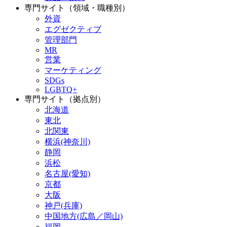
専門サイト（領域・職種別）
外資
エグゼクティブ
管理部門
MR
営業
マーケティング
SDGs
LGBTQ+
専門サイト（拠点別）
北海道
東北
北関東
横浜(神奈川)
静岡
浜松
名古屋(愛知)
京都
大阪
神戸(兵庫)
中国地方(広島／岡山)
福岡