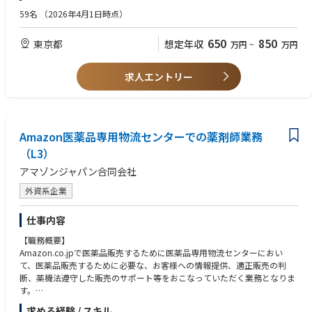
カスタマーサポートを心がけています。
長く、部門間連携が必須です）
59名
（2026年4月1日時点）
〇生成AIなどの最新テクノロジーを活用した業務効率化・生産性向上に前
■お客さまとの距離の近さ： お問い合わせ対応だけでなく、購入前のご相
向きな方
650
850
東京都
想定年収
万円
~
万円
談、一緒に暮らすワンちゃん・ネコちゃんの体調相談、「今日はうちの子
の誕生日です」といったお声まで日々寄せられます。「困ったら相談でき
【歓迎要件】
る犬友のような存在」を目指しています。
〇サブスクリプション／D2C／EC事業におけるCS・CRM・CXの経験
求人エントリー
■多様なチャネルでの寄り添い： 電話・メール・チャットなど複数チャネ
〇複数チャネル（自社EC・店頭など）が混在する顧客対応の設計・運用経
ルで、できる限り迅速な返信を心がけています。食や健康の悩みには獣医
験
師への相談もご案内しています。
〇CRM・お客さまコミュニティの運営や、長くご愛顧いただくための体験
■虹の橋・お悔やみのお花： ペットが虹の橋を渡られたことによるサービ
改善施策の設計・実行経験
スをお止めになる際には、お悔やみの言葉とともにお供えのお花（ソープ
Amazon医薬品専用物流センターでの薬剤師業務
〇ブランドの世界観を体現する接客／お客さま体験を、理念から日常のコ
フラワー）をお贈りし、「虹の橋登録」を行っています。一件ずつ、大切
ミュニケーションまで一貫して設計・浸透させた経験
（L3）
に続けている当社らしい取り組みです。
〇生成AI・自動化ツールを用いた業務プロセスの再設計・仕組み化の経験
アマゾンジャパン合同会社
■VOC（顧客の声）の起点： お客さまとペットにもっとも長く近く接する
〇経営会議・部門長会などでのレポーティング／事業数値を用いた説明経
部署として、対話から得た声を、数字だけでは捉えきれないインサイトと
験
外資系企業
して全社へ還元しています。
〇ペットフード・食品・ヘルスケアなど、購入する人と実際に使う人が異
なる商材のお客さま対応経験
仕事内容
【業務内容】
〇業務・プライベートを問わず日常的に生成AIを活用し、生産性・クリエ
CS部門を統括し、お客さまお一人おひとりの体験価値を高め、長くご愛顧
イティビティ向上を実践されている方
【職務概要】
いただける関係づくりをリードいただく役割です。将来的にはCS部長への
Amazon.co.jpで医薬品販売するために医薬品専用物流センターにおい
就任を前提としたポジションです。
【求める人物像】
て、医薬品販売するために必要な、お客様への情報提供、適正販売の判
〇お客さま体験に誠実に向き合いつつ、事業・数字の視点で意思決定でき
断、薬機法遵守した販売のサポート等をおこなっていただく業務となりま
■CS部門のマネジメント： 社内CS部門の自社雇用メンバー（正社員・今
る方
す。
後採用予定のアルバイト等）と、委託先（BPO／コールセンター）の双方
〇「守りのCS」を高品質に維持しながら、AI等を武器に業務そのものを作
のマネジメント・育成・品質向上、応答率・お客さま満足度・AHT（平均
求める経験 / スキル
り変えていくことに面白さを感じる方