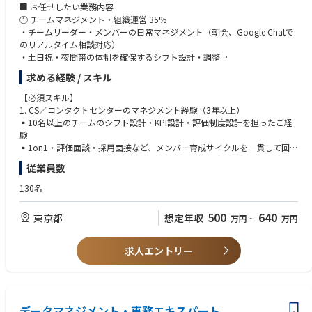
・ 医薬品の購入者から、医薬品副作用の苦情や相談を受け付ける。
■ お任せしたい業務内容
・ 一般用医薬品で対応できないと判断した場合、医療機関への受診を勧め
① チームマネジメント・組織運営 35%
る。
・チームリーダー・メンバーの日常マネジメント（朝会、Google Chatで
・ コミュニケーションを通じ、副作用相談など、購入者のアフターケアを
のリアルタイム相談対応）
実施する。
・土日祝・夜間帯の体制を確保するシフト設計・調整
・ 必要に応じてPMDAへの報告を実施する
・メンバーとの月次1on1、半期ごとの評価面談・目標設定
求める経験 / スキル
・人事と連携した中途採用・アルバイト採用の面接
【業務割合（目安）】
【必須スキル】
50% 医薬品に関するプロジェクトにおいて医薬品適正販売の判断
② CSオペレーションの標準化・品質向上 25%
1. CS／コンタクトセンターのマネジメント経験（3年以上）
40% Customerとのコミュニケーション
・マニュアル・FAQ・応対ガイドラインの策定・改訂
▪️10名以上のチームのシフト設計・KPI設計・評価制度設計を担ったご経
10% CSチームとのCustomer対応に関するコミュニケーション
・電話応対トレーニングプログラムの設計・実行
験
・CS KPI（一次解決率・CSAT・応答時間等）の設計・モニタリング・改善
▪️1on1・評価面談・採用面接など、メンバー育成サイクルを一貫して回し
・Zendesk等CSプラットフォームの運用設計・刷新の検討
たご経験
従業員数
③ 他部門連携・VOCの事業活用 25%
2. マルチチャネル（電話・チャット・メール）でのCS運営経験
130名
・修理チームとの連携フロー設計・最適化（一次受付→引き継ぎ→お客様
▪️チャネル別のKPI設計・モニタリング・改善サイクルを運用したご経験
への進捗連絡）
▪️電話応対のオペレーション設計（トーク設計・エスカレーションフロ
500
640
東京都
想定年収
万円
~
万円
・MD・EC・店舗運営・物流との横断連携、週次マネージャー定例での情
ー・モニタリング）のご経験
報共有
・お客様の声（VOC）レポートの作成と他部門への定例共有
3. 他部門との連携フロー設計・横断プロジェクトを推進したご経験
求人エントリー
・VOCを起点とした商品改善・施策の推進
▪️商品開発・物流・店舗・IT等、他部門と連携したフロー設計・改善プロ
ジェクトのご経験
④ 経営報告・部門戦略 15%
・役員への週次報告（CS全体の状況・課題・施策進捗）
【歓迎スキル】
・年度計画（年間KPI・施策ロードマップ・人員計画）の策定
データマネジメント・事務エキスパート
・ラグジュアリーブランド／D2Cブランド（バッグ・革製品・ジュエリ