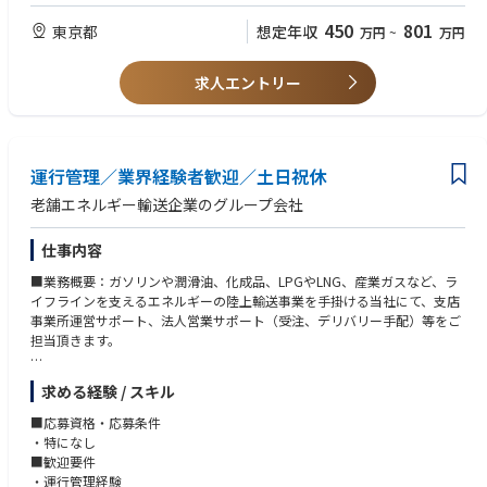
詳細は下記をご確認ください。
450
801
東京都
想定年収
万円
~
万円
■特徴・魅力：
【ポジション詳細】
働き方良好！中長期的に安定して就業いただける環境です。
Amazonでは数億という膨大な商品を取り扱っており、多くのサプライヤ
・産育休実績あり、ライフイベントに沿って柔軟な働き方が可能です！
求人エントリー
ーから入荷したアイテムはフルフィルメントセンターという物流拠点に集
・チーム協力体制で、長期休暇は取れます。
約され、各地のデリバリーステーション（配送拠点）を経てお客様先に届
・スキルを磨きたい方に向いています。
けられます。
・入社直後の研修はOJTになりますが、不定期で顧客対応スキル等の集合
現在、Amazonでは物流網を拡大すべくデリバリーステーションの全国展
研修（会社全額負担）を行います。
開に注力中です。
・書籍購入補助や資格取得支援制度はキャリアアップをバックアップしま
運行管理／業界経験者歓迎／土日祝休
様々な業界出身（小売・飲食、営業、製造業など）のメンバーが多く活躍
す。
しており、メンバー一丸となってミッション達成の為取り組んでいます。
老舗エネルギー輸送企業のグループ会社
“Amazon”の重要拠点で物流を進化させる新規ビジネスに携わる、そんな
挑みがいのあるミッションに、あなたの経験を活かしてみませんか。
仕事内容
【業務内容】
■業務概要：ガソリンや潤滑油、化成品、LPGやLNG、産業ガスなど、ラ
作成された日々の計画に沿って、作業工程が計画通りに円滑に進むようサ
イフラインを支えるエネルギーの陸上輸送事業を手掛ける当社にて、支店
ポートを行います。
事業所運営サポート、法人営業サポート（受注、デリバリー手配）等をご
･社内ツールを使った生産管理業務
担当頂きます。
･チームメンバーと一緒に現場の課題に対し改善プランの策定、実行
･DSP (運送業務委託先) と協力して配送状況の把握
■業務詳細：
求める経験 / スキル
･安全・品質・作業効率の向上に向けたプロジェクトの立案および推進
・支店、事業所の運営サポート
･標準作業手順書（SOP）の作成や業務標準化の推進
・運行車両の管理、乗務員労働時間の管理
■応募資格・応募条件
*マネージャーやチームのサポートのもと上記業務を行っていただきま
・石油元売り、燃料商社、化学品メーカー等の顧客へ定期訪問し、情報収
・特になし
す。
集を通じたニーズの把握と提案
■歓迎要件
*デリバリーステーション内での配送を通して、物流の仕組みやマネージ
さらに仕事に慣れてきたら、
・運行管理経験