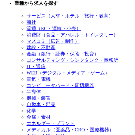
業種から求人を探す
サービス（人材・ホテル・旅行・教育）
商社
流通（EC・運輸・小売）
消費財（食品・アパレル・トイレタリー）
マスコミ（広告・制作）
建設・不動産
金融（銀行・証券・保険・投資）
コンサルティング・シンクタンク・事務所
IT・通信
WEB（デジタル・メディア・ゲーム）
電気・電機
コンピュータハード・周辺機器
半導体
機械・装置
自動車・部品
化学
金属・素材
エネルギー・プラント
メディカル（医薬品・CRO・医療機器）