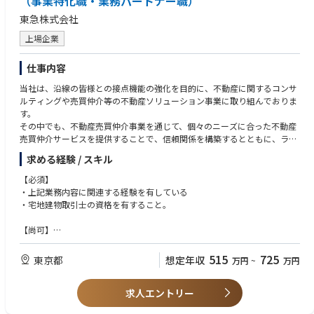
（事業特化職・業務パートナー職）
東急株式会社
上場企業
仕事内容
当社は、沿線の皆様との接点機能の強化を目的に、不動産に関するコンサ
ルティングや売買仲介等の不動産ソリューション事業に取り組んでおりま
す。
その中でも、不動産売買仲介事業を通じて、個々のニーズに合った不動産
売買仲介サービスを提供することで、信頼関係を構築するとともに、ライ
フスタイルの変化に応じた沿線内での住み替え推進等により、沿線への人
求める経験 / スキル
口流入を促進させることを期待しています。
また、不動産バリューチェーンの拡大により、地域のストック再生にも取
【必須】
り組むことで、社会課題を解決する持続可能な街づくりを実現させます。
・上記業務内容に関連する経験を有している
・宅地建物取引士の資格を有すること。
◆不動産ソリューション事業部 事業推進グループ（旧不動産リテールグ
ループ）
【尚可】
統括部長インタビュー記事
・売買仲介営業経験者（重要事項説明書、売買契約書等の作成実務経験、
https://www.jac-recruitment.jp/company/tokyu/interview01/
チェックが出来る方）
515
725
東京都
想定年収
万円
~
万円
・企業法務部門で不動産取引に関する重要事項説明書、売買契約書作成、
※本ポジションは「事業特化職」としての募集となります
チェックの業務経験がある方
求人エントリー
（役所調査、物件調査等が出来る前提）
【業務内容】