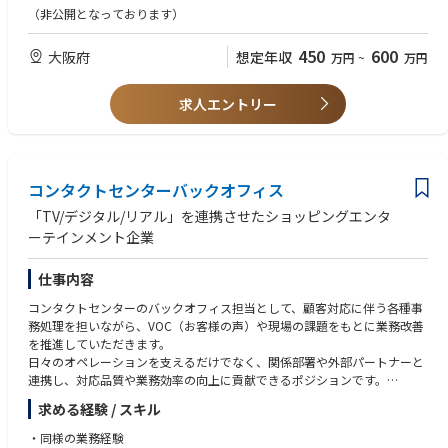
3．データメンテナンス・データ保全業務
す。
- ドラッグストア・コールセンターでの経験
（非公開となっております）
• データクレンジング（表記揺れ・重複・欠損の確認・修正）
電話を通しお客様への正しい情報提供を行うことで、セルフメディケーシ
- 英語力（読み書き/会話）
• 独自ERPやSalesforce（SFDC）を用いたデータ整備
ョンを推進してくことが重要となります。
- インクルーシブなカルチャーへの貢献や多様性に富んだグループで働く
450
600
• データの正確性・一貫性を保つためのチェック、更新作業
大阪府
想定年収
万円
~
万円
ことに対して前向きであること
【チームとしての職責】
データ分析や活用の土台となる重要な業務です。
・ Customerへの正しい情報提供と適正販売を行う。
求人エントリー
・ Amazon.co.jp上の医薬品商品説明に責任を持つ。
4．定型業務の効率化・自動化支援
・ 医薬品、医療機器等の出荷業務を確認する。
• 定期的なデータ抽出・集計・転記業務
・ 物流センターにおける安全および衛生に関する助言および安全衛生活動
• 属人化している業務フローのヒアリング、整理
を実施する。
• 業務手順書、運用マニュアルの作成
コンタクトセンターバックオフィス
• Power Automate等を用いた定型業務の自動など手作業で行っている業
【Medical Specialistとしての職責】
「TV/デジタル/リアル」を連携させたショッピングエンタ
務の効率化提案
・ 薬機法関連法規の遵守
ーテインメント企業
・ 問い合わせが合ったお客様の症状により、お客様の求めている医薬品の
5．DX推進部内・業務部門との連携
服用可否の判断を行う。
• DX推進部内メンバーとの情報共有・作業調整
・ 医薬品を適正に使用するための服薬指導、情報提供を実施する。
仕事内容
• 業務部門からのデータ依頼対応
・ 医薬品の購入者ごとに提供すべき情報の範囲を判断する。
• 「どのデータが、どの業務で使われているか」の理解と整理
コンタクトセンターのバックオフィス担当として、顧客対応に伴う各種事
・ 医薬品の購入者から、医薬品副作用の苦情や相談を受け付ける。
務処理を担いながら、VOC（お客様の声）や現場の課題をもとに業務改善
・ 一般用医薬品で対応できないと判断した場合、医療機関への受診を勧め
を推進していただきます。
る。
日々のオペレーションを支えるだけでなく、関係部署や外部パートナーと
・ コミュニケーションを通じ、副作用相談など、購入者のアフターケアを
連携し、対応品質や業務効率の向上に貢献できるポジションです。
実施する。
・ 必要に応じてPMDAへの報告を実施する。
求める経験 / スキル
■配送関連問合せ対応
・佐川急便および社内物流部門への確認、連携、調整
【業務割合（目安）】
・同様の業務経験