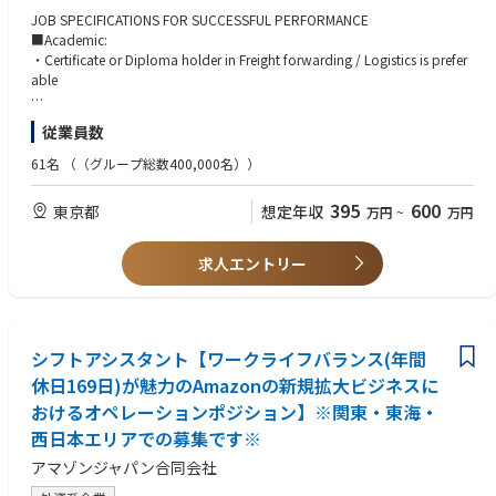
JOB SPECIFICATIONS FOR SUCCESSFUL PERFORMANCE
＜PRINCIPLE DUTIES, AND RESPONSIBILITIES＞
■Academic:
•Plan, organize and control ocean activities and execute in the most effic
・Certificate or Diploma holder in Freight forwarding / Logistics is prefer
ient way.
able
•Follow standard operation procedure and keep timeliness and accurac
y.
■Experience & knowledge: ※全てを満たしている必要はございません。
従業員数
•Ensure proper control and compliance.
・At least 3 year logistics / freight forwarding experience
•Keep high operation score (SQI)
・Good command of written and spoken English & Japanese
61名
（（グループ総数400,000名））
•Negotiate rates and capacity with airlines and agents.
•Pricing for spot rate inquiries and RFQ, and create quotations.
■Attribute:
395
600
東京都
想定年収
万円
~
万円
•Problem solving under supervision by Manager.
・Hardworking, able to work independently
•Other duties as assigned to the position
・Detail-oriented
•Other duties as assigned to the position
・Good communication skills
求人エントリー
シフトアシスタント【ワークライフバランス(年間
休日169日)が魅力のAmazonの新規拡大ビジネスに
おけるオペレーションポジション】※関東・東海・
西日本エリアでの募集です※
アマゾンジャパン合同会社