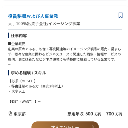
・重要事項説明書の審査/交渉支援
・売買契約書の審査/交渉支援
・コンプライアンス体制整備/構築
役員秘書および人事業務
・その他本社業務（契約実務、顧客総合窓口等） 等
大手100％出資子会社/イメージング事業
仕事内容
■企業概要
創業の原点である、映像・写真関連等のイメージング製品の販売に留まら
ず、様々な産業に関わるビジネスユースに関連した画像・情報サービスの
提供、更には新たなビジネス領域にも積極的に挑戦している企業です。
VUCAの時代だからこそ、変化を成長のチャンスと捉えて、社員一人ひと
求める経験 / スキル
りが日々の仕事に主体的に向き合い、個人としても、企業としても新たな
挑戦を今まで以上にすすめていきます。
【必須（MUST）】
・秘書経験のある方（目安3年以上）
企業が持続的に成長し、価値を創出し続けるためには、個の成長と組織の
・大卒以上
成長をスパイラルアップが重要です。その実現に向けて、人事制度では、
①成果に見合った処遇の実現、②資格に求める役割・人材登用の考え方の
【歓迎（WANT）】
明確化、③上位役割に相応しい人材をタイムリーに登用する、④成長をバ
・労務経験
ックアップする施策や制度の拡充、等によって、従業員のやりがい、働き
・社内外関係者との円滑な関係性を築ける誠実な方
500
700
東京都
想定年収
万円
~
万円
がいの向上や、成長を支援していきます。
・PCスキル（Word、Excel）
・自分の頭で考えて、主体的に行動できる方
また、多様な従業員が安心・安全で快適な環境下で生産性高く働けるよう
求人エントリー