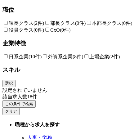
職位
課長クラス
(2件)
部長クラス
(0件)
本部長クラス
(0件)
役員クラス
(0件)
CxO
(0件)
企業特徴
日系企業
(10件)
外資系企業
(8件)
上場企業
(2件)
スキル
選択
設定されていません
該当求人数
18
件
この条件で検索
クリア
職種から求人を探す
人事・労務