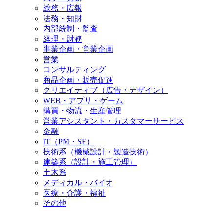
総務・広報
法務・知財
内部統制・監査
経理・財務
事業企画・営業企画
営業
コンサルティング
商品企画・販売促進
クリエイティブ（広告・デザイン）
WEB・アプリ・ゲーム
購買・物流・生産管理
営業アシスタント・カスタマーサービス
金融
IT（PM・SE）
技術系（機械設計・製造技術）
建築系（設計・施工管理）
土木系
メディカル・バイオ
医療・介護・福祉
その他