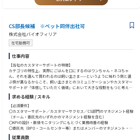
支援をすることも大切です。
当社グループがビジョンとしても掲げる、「オープン・フェア・クリア」
な企業風土のもと、従業員一人ひとりが変化を成長のチャンスとして挑戦
し、変化を作り出し続ける従業員を育成するとともに、従業員エンゲージ
CS部長候補 ※ペット同伴出社可
メントの高い組織風土づくりを目指しています。
そして私たちのミッションである「ドキドキ、ワクワクする製品、サービ
株式会社バイオフィリア
スを通じて、人々に感動と笑顔、生活に潤いを届け、安心安全の技術で豊
かで便利な未来の社会創りに貢献していきたい」を実現していきます。
在宅勤務可
仕事内容
■業務内容
【当社のカスタマーサポートの特徴】
経営企画部 総部人事部 人事グループにて、役員秘書および人事業務
カテゴリの特性上、実際にごはんを口にするのはワンちゃん・ネコちゃ
・役員のスケジュール調整
ん、それを選んで買われるのは飼い主さま——というように味わう側と選
・役員の来客対応
ぶ側が異なるからこそ、飼い主さまとのコミュニケーションやカスタマー
・出張手配（交通機関手配、宿泊先手配）
サポートが「体感していただく価値」において大きな役割をもつと考えて
・応接室、会議室の準備
います。
・役員宛郵便物の開封、展開
求める経験 / スキル
・手土産品、役員指定本の購入
実際に欧米のペット領域特化ECモールであるChewyは、愛犬・愛猫・お客
・お礼状及び案内状の作成、出状
【必須要件】
さまに寄り添ったカスタマーサポートを武器に、圧倒的な規模と利便性を
・役員車の運行管理（送迎時間の管理、運転手との調整）
〇カスタマーサポート／カスタマーサクセス／CS部門のマネジメント経験
もつAmazonが強い市場の中で、創業8年でニューヨーク証券取引所に上
・備品管理など
（チーム・委託先のいずれかのマネジメント経験を含む）
場を果たしました。
〇KPIの設計・数値モニタリングにもとづく業務改善の経験
〇委託先（BPO・コールセンター等）またはメンバーのマネジメント・育
だからこそ私たちも、単なるお問い合わせの一次対応にとどまらず、飼い
成経験
従業員数
主さまと愛犬・愛猫にもっとも近い場所で「寄り添う」ことを大切にした
〇部門を横断した合意形成・巻き込みの経験（当社はサプライチェーンが