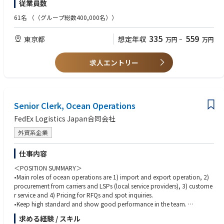
従業員数
ded occasionally.
・At least 1 year logistics / freight forwarding experience
•Communication with overseas branches for pre-alert, track & trace, billi
・Good command of written and spoken English & local language
61名
（（グループ総数400,000名））
ng, problem solving, etc.
•Follow standard operating procedures set up for general and for specifi
■Attribute:
335
559
東京都
想定年収
万円
~
万円
c business.
・Team player and good communicator
•Keep timeliness and accuracy for daily operation.
・Flexibility for new environment, new culture and change
•Assigned training to keep high performance.
求人エントリー
•Pricing for rate inquiries, gathering rates from carriers and LSPs.
•Creating quotations on our system and templates.
•Other duties as assigned to the position.
•Report to Operation Lead and Operation Manager.
Senior Clerk, Ocean Operations
FedEx Logistics Japan合同会社
外資系企業
仕事内容
＜POSITION SUMMARY＞
•Main roles of ocean operations are 1) import and export operation, 2)
procurement from carriers and LSPs (local service providers), 3) custome
r service and 4) Pricing for RFQs and spot inquiries.
•Keep high standard and show good performance in the team.
•Contribute to improving the team and team members with own expertis
求める経験 / スキル
e.