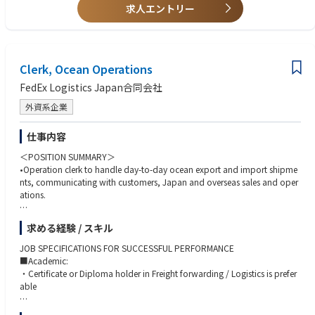
に挑戦したい方も歓迎します！
求人エントリー
その結果として初めてAmazonの今日の成功と、厳しい競争環境の中でも
将来の成功が約束されます。そしてもちろん、貴方にもその機会がありま
す。
A day in the life
Clerk, Ocean Operations
勤務はシフト制となります。夜勤もございます。
※4勤3休・所定労働時間10時間/日
FedEx Logistics Japan合同会社
【シフト例】
外資系企業
7:00～18:00
11:00～22:00
仕事内容
21:00～8:00
＜POSITION SUMMARY＞
•Operation clerk to handle day-to-day ocean export and import shipme
nts, communicating with customers, Japan and overseas sales and oper
ations.
＜PRINCIPLE DUTIES, AND RESPONSIBILITIES＞
求める経験 / スキル
•Data entry on system to create B/L and billing invoices, and upload doc
uments.
JOB SPECIFICATIONS FOR SUCCESSFUL PERFORMANCE
•Communication with carriers for space booking and arrival notification.
■Academic:
•Update shipment milestone to keep traceability.
・Certificate or Diploma holder in Freight forwarding / Logistics is prefer
•Communication with customers to gather documents and information t
able
o arrange shipments
and customs clearance. Track & trace and problem solving are also inclu
■Experience & knowledge: ※全てを満たしている必要はございません。