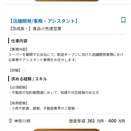
とを目指します。また、同時に安全、品質、生産性の向上、そして継続的
・チームワークを重視し、チームプレーのための気配りができる方
な工程改善にも取り組んでいただきます。
・向上心があり、今よりも成長したいという熱意がある方
・臨機応変に行動し、理論的、論理的に物事の判断ができる方
【業務内容】
【店舗開発/事務・アシスタント】
・主体的でスピード感をもった方
ソートセンターの主要業務である庫内業務において、工程管理マネージャ
【急成長！】食品小売運営業
ーのサポートのもと、『入庫、出庫、品質管理、物流工程管理および他付
【ご応募の際のお願い】
帯作業の工程』のそれぞれを担当頂きます。
■弊社からAmazon社に推薦後、同社より候補者様にメールにて、個別に
仕事内容
アプリケーションフォームへのご入力のお願いの旨が届きます。そちらに
· 入出荷業務に関わる計画作成
ご入力いただいてから書類選考が開始となりますので、速やかにそちらを
【業務内容】
· 入出荷に係る各種事務作業及びその改善
ご入力いただくようお願い致します。
スーパーを展開する当社にて、新店オープンに向けた店舗開発業務におけ
· 安全・品質・作業効率の向上に向けたプロジェクトの立案或いは推進
る事務やアシスタント業務をお任せします。
· 業務標準化の推進
(例) 新人の方にも分かりやすいマニュアルの作成や、トレーニングプログ
【詳細】
ラムの開発など
・新規出店に関わる契約書等の作成
求める経験 / スキル
・既存店舗の契約更新書類の作成
*入出荷管理を通して、物流の仕組みやマネージメントを学べます。
・その他各書類の管理
【必須経験】
*工程管理マネージャーへのキャリアアップや社内公募による他部署への
・不動産会社等との連絡・調整
・不動産の契約書関連において、知識や対応経験のある方
異動のチャンスもあります。
・社内関係各所との連絡・調整
・メール・電話対応 など
【尚良経験】
【魅力ポイント】
※新店舗オープンのタイミングでは、現地へ出張しヘルプ対応をお願いす
・小売や飲食、建築、不動産業界のご経験
困難でもやりがいがあり変化の速い環境の中で成長できる能力があれば、
る場合があります。
・事業用建物賃貸借契約書の知識
Amazonは最適な職場です。常に改善の機会を探し続ける組織の中では、
現状に甘んじることなく常に変化し続け、毎日が初日のような新鮮な気持
361
600
神奈川県
想定年収
万円
~
万円
【キャリアパス】
【求める人物像】
ちで迎える為、Still Day 1と社内では呼んでいます。
将来的に、店舗開発業務(用地の仕入れや請求書のチェック、行政対応等)
・指示待ちではなく主体的に取り組める方
日々、お客様の利便性向上の為に考え行動し続けます。