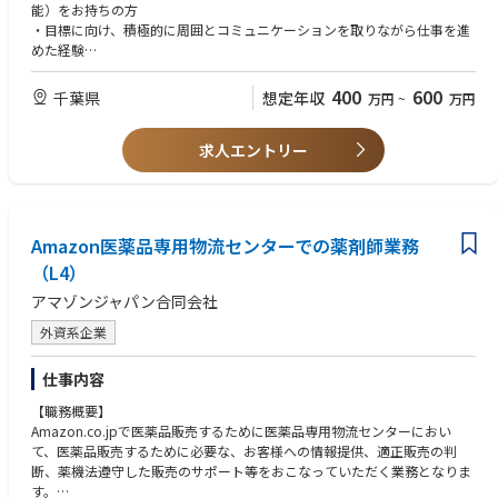
・過去データと需要予測に基づく必要数の算出、およびシステムを用いた
能）をお持ちの方
日々の発注量管理
・目標に向け、積極的に周囲とコミュニケーションを取りながら仕事を進
めた経験
－産地、本社との交渉
・生産者や本社担当者との、必要数に関する調整・交渉
《歓迎要件》
400
600
千葉県
想定年収
万円
~
万円
・物流管理または発注の経験（業種は問いません）
－買掛（請求）業務
・店舗運営やリーダー経験がある方
・生産者への支払いに基づく買掛金処理
求人エントリー
《求める人物像》
－ 現場オペレーションの改善（工数・コスト削減）
・急な変化にも対応できる柔軟性がある方
・リパック工程（計量・袋詰め等）の生産性向上、およびコスト削減に向
・チームを巻き込み、課題に粘り強く取り組める方
けた改善提案
・将来のステーション長を目指す、高い成長意欲を持つ方
Amazon医薬品専用物流センターでの薬剤師業務
キャリアパス
（L4）
まずは、発注のオペレーションや産地との調整業務を実務を通して習得し
アマゾンジャパン合同会社
ていただきます。
ゆくゆくはチームリーダーとしてマネジメント経験を積み、将来的には拠
外資系企業
点全体を統括するステーション長候補を目指していただきます。
仕事内容
【職務概要】
Amazon.co.jpで医薬品販売するために医薬品専用物流センターにおい
て、医薬品販売するために必要な、お客様への情報提供、適正販売の判
断、薬機法遵守した販売のサポート等をおこなっていただく業務となりま
す。