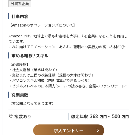
外資系企業
・ 医薬品の購入者ごとに提供すべき情報の範囲を判断する。
・ 医薬品の購入者から、医薬品副作用の苦情や相談を受け付ける。
・ 一般用医薬品で対応できないと判断した場合、医療機関への受診を勧め
仕事内容
る。
【Amazonのオペレーションズについて】
・ コミュニケーションを通じ、副作用相談など、購入者のアフターケアを
実施する。
Amazonでは、地球上で最もお客様を大事にする企業になることを目指し
・ 必要に応じてPMDAへの報告を実施する
ています。
これに向けてモチベーションにあふれ、聡明かつ実行力の高い人材が必要
【業務割合（目安）】
となります。
50% 医薬品に関するプロジェクトにおいて医薬品適正販売の判断
求める経験 / スキル
Amazonの著しい成長を支えているのが、自社で保有している高品質な輸
40% Customerとのコミュニケーション
送ネットワークです。
10% CSチームとのCustomer対応に関するコミュニケーション
【必須経験】
将来の物流業界の変化及び貨物量の増加を見据え、慣習に捉われない新た
・社会人経験（業界は問わず）
な輸送網・サービスを構築しており、その輸送ネットワーク上の重要拠点
・業務または工程の改善経験（規模の大小は問わず）
であるソートセンター(SC)の運営管理を行う工程管理アシスタントを募集
・パソコンスキル初級（四則演算ができるレベル）
します。
・ビジネスレベルの日本語力(メールの読み書き、会議のファシリテートが
できるレベル)
従業員数
※ソートセンター(SC)とは
Amazonの自社輸送網において、全国にある大規模倉庫と、各ご家庭まで
【歓迎要件】
（非公開となっております）
の配達拠点の中継地となる拠点です。
・ピープルマネージメント経験
お客様への配送スピードを担保しながらより効率的に輸送できるよう、荷
・パソコンスキル（関数、VLOOKUP、マクロ）
368
500
複数あり
想定年収
万円
~
万円
物の仕分けを行っています。
・読み書きレベルの英語力
・物流または製造業での経験があれば尚可
【チームのミッション】
・インクルーシブなカルチャーへの貢献や多様性に富んだグループで働く
求人エントリー
現場作業がスムーズに流れ、配達期日通りに商品がお客様に配送されるこ
ことに対して前向きな方