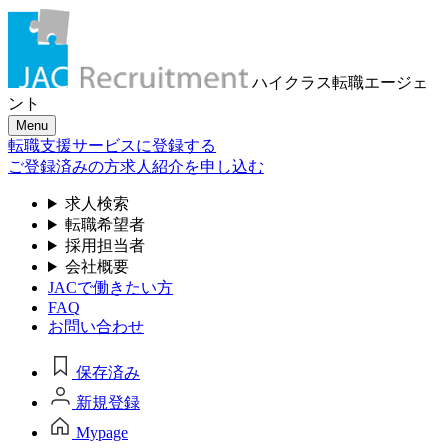
ハイクラス転職
エージェ
ント
Menu
転職支援サービスに登録する
ご登録済みの方
求人紹介を申し込む
求人検索
転職希望者
採用担当者
会社概要
JACで働きたい方
FAQ
お問い合わせ
保存済み
新規登録
Mypage