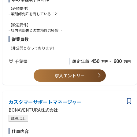
特に医薬品に関するプロジェクトにおいて、医薬品販売に関わる薬剤師業
処理時間）・対応効率などのKPI設計と運用
〇当社のミッションに共感し、当事者意識を持って組織を前に進められる
務となります。主にウェブサイトを通じてお客様が医薬品を購入する際
【必須要件】
■オペレーションのAI変革： 生成AI（Claude等）を活用したお問い合わせ
方
に、適正販売の判断を中心に担当していただきます。
- 薬剤師免許を有していること
対応・後処理・研修・レポーティングの自動化／高度化。お問い合わせが
薬機法遵守の上で適正販売を判断することで、お客様に販売できる商品の
増えても、お待たせせずにお応えできる体制づくり
【業務で利用するツール/ソフトウェア】
セレクションの拡大に貢献頂きます。
【歓迎要件】
■多様化するチャネルへの対応： サブスク（定期購入）と店頭購入が混在
〇Slack
- 社内他部署との業務対応経験
するお客さま対応を整理し、チャネルごとのお問い合わせ特性に応じた応
〇Notion
このポジションでは、お客様から医薬品に関する電話での問合せ業務も多
- 電話対応しながら、サイト内で調査や、記録をする程度のPCスキル
対設計・オペレーション構築
〇Google Workspace
従業員数
くなりますので、お客様と円滑にコミュニケーションする必要がございま
- ドラッグストア・コールセンターでの経験
■VOC（お客さまの声）の活用： お問い合わせから改善インサイトを抽出
〇チャネルトーク（顧客対応）
す。
- 英語力（読み書き/会話）
（非公開となっております）
し、プロダクト・マーケ・品質保証など関連部署へ連携・改善提案
〇Microsoft Office
電話を通しお客様への正しい情報提供を行うことで、セルフメディケーシ
- インクルーシブなカルチャーへの貢献や多様性に富んだグループで働く
■お客さま体験価値の向上： 先回りのサポートや、お客さまが不安なく使
〇Redash
ョンを推進してくことが重要となります。
ことに対して前向きであること
い続けられる仕組みづくりなど、お客さま体験（CX）を起点にした施策の
450
600
〇Gemini
千葉県
想定年収
万円
~
万円
企画・実行（マーケティング／コア事業部と連携）
〇Claude
【チームとしての職責】
■CS組織のロードマップ策定： CSが2〜3年後に持つべき機能を定義し、
〇Notion AI
・ Customerへの正しい情報提供と適正販売を行う。
求人エントリー
体制・採用計画を設計。経営陣へ数値で説明・報告
〇バクラク
・ Amazon.co.jp上の医薬品商品説明に責任を持つ。
■メンバー・委託先の育成： オペレーターの応対品質向上、ナレッジ・マ
※その他業務で必要なAIツールについては積極的に導入予定
・ 医薬品、医療機器等の出荷業務を確認する。
ニュアルの整備と標準化
・ 物流センターにおける安全および衛生に関する助言および安全衛生活動
を実施する。
【中長期で期待する役割】
カスタマーサポートマネージャー
足元はCS実務のマネジメントが中心ですが、ゆくゆくは、日々のお客さま
【薬剤師としての職責】
対応を一つひとつの「応対」ではなくお客さまとの接点として捉え直し、
BONAVENTURA株式会社
・ 薬機法関連法規の遵守
お客さまにとってのあるべき姿から体験全体を設計していくことを期待し
・ 問い合わせが合ったお客様の症状により、お客様の求めている医薬品の
課長以上
ています。何が正解かは私たちもまだ模索の途中です。お客さま体験（C
服用可否の判断を行う。
X）やブランド価値の向上まで含めて、経営・事業側とともにディスカッ
・ 医薬品を適正に使用するための服薬指導、情報提供を実施する。
ションしながら、一緒につくっていければと考えています。
仕事内容
・ 医薬品の購入者ごとに提供すべき情報の範囲を判断する。