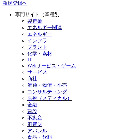
新規登録へ
専門サイト（業種別）
製造業
エネルギー関連
エネルギー
インフラ
プラント
化学・素材
IT
Webサービス・ゲーム
サービス
商社
流通・物流・小売
コンサルティング
医療（メディカル）
金融
建設
不動産
消費財
アパレル
食品・飲料