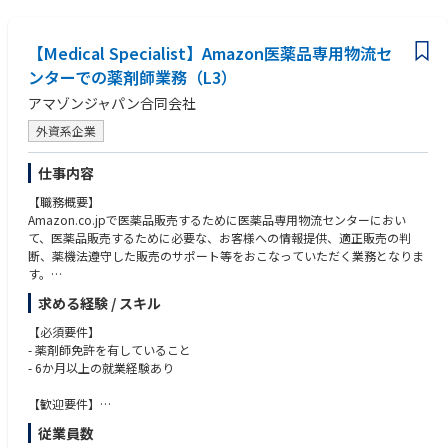
• Power BIでDAXを用いてメジャーを作成した経験
DX推進部および各業務部門を支える役割です。
• データベースの基礎知識とデータ解析に関する知識
• Microsoft PowerAutomate等の利用経験
【Medical Specialist】Amazon医薬品専用物流セ
＜具体的な業務内容＞
1．データ抽出・結合・集計業務
ンターでの薬剤師業務（L3）
＜求める人物像＞
• 基幹システムや周辺システムからのデータ抽出
• 仕組み化することにやりがいを感じる方
アマゾンジャパン合同会社
• DBおよびデータテーブルの結合、集計、加工
• 業務整理や標準化が好きな方
• Excel：VLOOKUP、INDEX、MATCH関数等を用いた複数データの突合や
• 正確性や再現性を大切にできる方
外資系企業
ピボットテーブルによる多角的な集計
• 社員や外部業者と円滑に連携し、緻密かつ正確に業務を遂行できる方
• Power BI / Power Query：データソースの接続、データクレンジング、
• データを通じて現場の課題解決を支えることに喜びを感じる方
仕事内容
メジャー（DAX）の作成
• SQLを用いたデータ抽出・集計（※経験に応じて）
【職務概要】
Amazon.co.jpで医薬品販売するために医薬品専用物流センターにおい
[具体例]
て、医薬品販売するために必要な、お客様への情報提供、適正販売の判
マーケティング施策用の顧客データ抽出・集計
断、薬機法遵守した販売のサポート等をおこなっていただく業務となりま
複数テーブルを結合した実績データの作成
す。
求める経験 / スキル
2．データ可視化・レポーティング
特に医薬品に関するプロジェクトにおいて、医薬品販売に関わる薬剤師業
• Power BI／Power Queryを用いたデータ出力・可視化
務となります。主にウェブサイトを通じてお客様が医薬品を購入する際
【必須要件】
• 定例レポート・分析資料の作成
に、適正販売の判断を中心に担当していただきます。
- 薬剤師免許を有していること
• 数値の推移や傾向を把握し、違和感や課題の整理
薬機法遵守の上で適正販売を判断することで、お客様に販売できる商品の
- 6か月以上の就業経験あり
セレクションの拡大に貢献頂きます。
「分析結果をどう見せるか」まで含めて、業務で使われるデータアウトプ
【歓迎要件】
ットを作成していただきます。
このポジションでは、お客様から医薬品に関する電話での問合せ業務も多
- 社内他部署との業務対応経験
従業員数
くなりますので、お客様と円滑にコミュニケーションする必要がございま
- 電話対応しながら、サイト内で調査や、記録をする程度のPCスキル