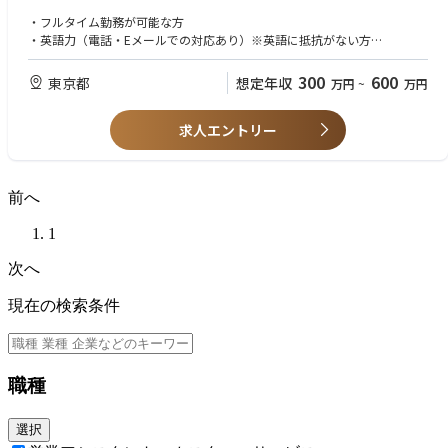
・フルタイム勤務が可能な方
・英語力（電話・Eメールでの対応あり）※英語に抵抗がない方
・従業員数1,000名以上の企業において、専務・常務クラス以上の役員秘
書経験をお持ちの方
300
600
東京都
想定年収
万円
~
万円
・高いコミュニケーション能力をお持ちの方
求人エントリー
＜歓迎＞
・先を見据えて行動できる方
・細やかな気配りができる方
前へ
1
次へ
現在の検索条件
職種
選択