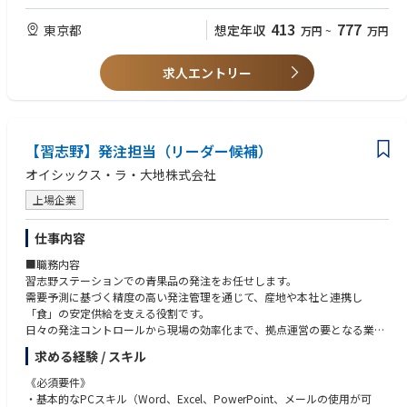
・配送遅延時の対応およびイレギュラー案件への対応
60% 医薬品に関するプロジェクトにおいて医薬品適正販売の判断
30% Customerとのコミュニケーション
413
777
東京都
想定年収
万円
~
万円
■請求・返金関連問合せ対応
10% CSチームとのCustomer対応に関するコミュニケーション
・請求・返金に関する確認業務
・社内財務部門、カード会社等への確認、連携、調整
求人エントリー
【習志野】発注担当（リーダー候補）
オイシックス・ラ・大地株式会社
上場企業
仕事内容
■職務内容
習志野ステーションでの青果品の発注をお任せします。
需要予測に基づく精度の高い発注管理を通じて、産地や本社と連携し
「食」の安定供給を支える役割です。
日々の発注コントロールから現場の効率化まで、拠点運営の要となる業務
を幅広く担っていただきます。
求める経験 / スキル
■具体的な業務内容
《必須要件》
－青果品（野菜・果物など）の発注
・基本的なPCスキル（Word、Excel、PowerPoint、メールの使用が可