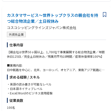
今回は上記Amazonのオペレーションズの中で、Amazon Logistics(AMZL)
ことに対して前向きであること
という新しい領域に配属となります。AMZLは、ECのSCMにおいて画期
的なビジネスモデルを立ち上げており、具体的には『ラストマイル』と呼
【ご応募の際のお願い】
ばれる、Amazonの巨大SCMセンター(Fulfillment Center＝FC)から購買
カスタマサービス～世界トップクラスの親会社を持
■弊社からAmazon社に推薦後、同社より候補者様にメールにて、個別に
者の自宅に商品を届けるまでのプロセスにおいて、既存の物流企業にそこ
アプリケーションフォームへのご入力のお願いの旨が届きます。そちらに
つ総合物流企業／土日祝休み
を委託するのではなく、Amazon自体が主体者として配送を行うという取
ご入力いただいてから書類選考が開始となりますので、速やかにそちらを
コスコシッピングラインズジャパン株式会社
り組みを行っております。
ご入力いただくようお願い致します。
EC(及び各種通信販売)のビジネスにおいてEC事業者(販売者)が主導的にラ
外資系企業
ストマイルを行うというのは、日本ではAmazonが初めての取り組みとな
っています。コロナ禍も伴う昨今のEC流通量の急激な増加やドライバー不
仕事内容
足の問題などもあって、既存の大手キャリア(輸送会社)に頼らない配送モ
デルの構築は社会の課題解決という観点でも非常に有用なものとなってお
【親会社は世界50ヶ国以上、1,700社で事業展開する総合物流企業／年間
り、北米からスタートして世界各地域で急成長しているビジネスであるた
休日125日／完全土日祝休み／残業月平均18時間／産育休復帰率100%】
め、各方面から大いに注目されています。
AMZLとしては、自分たちが主導して構築する『ラストマイル』を通し
■業務内容:
て、Amazonを利用するユーザーに対して、更なる高品質なCustomer
日中航路を中心に、北米、ヨーロッパ、オセアニア、東南アジア航路にお
Experience（顧客体験）を提供し、ひいてはAmazon全体のサービスバリ
けるコンテナ貨物の輸出入に関する必要な手続き業務、国際貨物のBookin
ューを引き上げていくことを最終的なミッションとしています。
求める経験 / スキル
g受付、データ入力、
現在このAMZLにて、『Delivery Station(DS)』というFCからユーザーの自
B/L（船荷証券）作成、危険品・特殊貨物の許可申請、本船動静、問い合
・英語の読み書きが可能なレベル
宅に昇進を届けるまでの中継役を担う拠点で、各種のオペレーション業
わせ・クレーム対応、他部署連携等
・日本語ネイティブレベル
務をご担当いただける方を探しております。
・Excel/Wordのビジネス使用経験
勤務地は日本全国にあるので、ご自身の希望する勤務地を選択いただくこ
■組織構成：
とが可能です（詳しくは勤務地情報をご確認ください）。
従業員数
30名ほど、女性がメインになっております。
また、4勤3休の勤務形態となっており、年間休日169日というワークライ
20代前半～50代の方まで幅広い年齢層の社員が在籍している部署になりま
100名
フバランスに優れた働き方が出来る点も魅力となっております。
す。