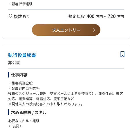
メントを学べます。
・事業所の収支分析、予算進捗管理
・顧客折衝経験
*マネージャーへのキャリアアップや社内公募による他部署への異動のチ
をお任せ致します。
ャンスもあります。
400
720
複数あり
想定年収
万円
~
万円
*勤務はシフト制となります。（夜勤有）
～面接での対話を通じて業務内容、勤務地などをご相談いただけます～
本ポジションの所属部門等に関する詳細は、下記リンク先をご参照くださ
各拠点において2~3名の採用を予定しております。
い。
求人エントリー
・AMZL部門の紹介：https://www.amazon.co.jp/b?node=5637343051
【変更の範囲：会社の定める業務】
・関東エリアの勤務地紹介：https://www.amazon.co.jp/b?node=85210
■入社後の流れ：
82051
入社後1週間の導入研修を経てから、先輩社員とのOJT中心とし手厚くフォ
・シフトアシスタント職について：https://www.amazon.co.jp/career/p
ロー致します。
執行役員秘書
asa
仕事内容
非公開
仕事内容
・秘書業務全般
・配属部内庶務業務
役員のスケジュール管理（英文メールによる調整あり）、出張手配、来客
対応、経費精算、電話対応、慶弔手配など
※現地法人の役員秘書とのやり取りがあります。
求める経験 / スキル
必要なスキル・経験
＜必須＞