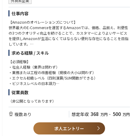
外資系企業
仕事内容
【Amazonのオペレーションズについて】
世界最大のE-Commerceを運営するAmazonでは、価格、品揃え、利便性
の3つのクオリティ向上を続けることで、カスタマーによりよいサービス
を提供しAmazonが生活になくてはならない便利な存在になることを目指
しています。
上記ミッション達成のため、Amazonの日本オフィスでは、取り扱う商品
求める経験 / スキル
全てのSCMやカスタマーサティスファクションを担う「オペレーションズ
」とE-Commerceビジネスの事業を推進を行う「コーポレート」という二
【必須経験】
つの大きな組織に分かれています。
・社会人経験（業界は問わず）
他企業では、一般的にオペレーションを扱う組織を子会社やグループ会社
・業務または工程の改善経験（規模の大小は問わず）
とするケースも多くあります。しかし、Amazonはユーザーの利便性を最
・エクセル初級レベル（四則演算/SUM関数ができる）
大化することに非常に強いこだわりを持っており、『Amazonは世界で一
・ビジネスレベルの日本語力
番カスタマーを大事にする企業である』という同社の最大のモットーを達
従業員数
成するために、「オペレーションズ」と「コーポレート」は対等な組織と
【歓迎要件】
して位置づけられています。
・ピープルマネジメント経験（アルバイトでも可）
（非公開となっております）
現在では、AmazonJapan社で取り扱われる商品は年間30億個以上となっ
・様々な世代とのコミュニケーション経験
ており、事業規模としても1兆円を優に越える規模に成長していますが、
・エクセル中級レベル以上（VLOOKUP、ピボット、マクロ等）
368
500
複数あり
想定年収
万円
~
万円
世界でも類を見ない超巨大な流通ビジネスを支えていただける優秀な方を
・チームワークを重視し、チームプレーのための気配りができる方
探しています
・向上心があり、今よりも成長したいという熱意がある方
・臨機応変に行動し、理論的に物事の判断ができる方
求人エントリー
【Amazon Logistics (AMZL)について】
・インクルーシブなカルチャーへの貢献や多様性に富んだグループで働く