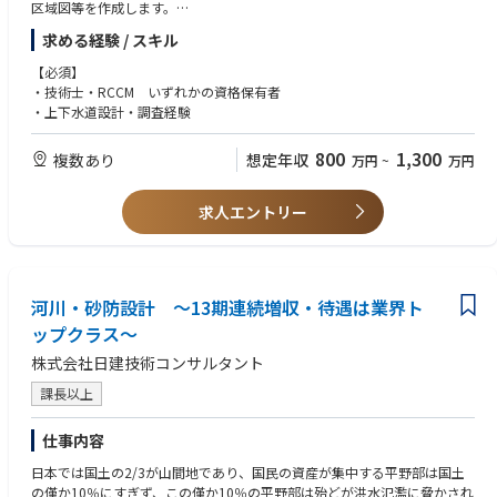
区域図等を作成します。
求める経験 / スキル
【下水道管渠設計】
近年、いわゆるゲリラ豪雨と呼ばれる局地的な大雨等により全国各地で浸
【必須】
水被害が多発しており、下水道事業においては、気候変動を踏まえた都市
・技術士・RCCM いずれかの資格保有者
浸水対策施設の建設が進められています。都市部で施工される大口径都市
・上下水道設計・調査経験
浸水対策を目的とした下水道管の多くはシールド工法で築造されており、
近年の地下利用状況に連動して大深度で計画される事が増えています。下
800
1,300
複数あり
想定年収
万円
~
万円
水道管渠工事は、一般的に大部分が市街地道路内での施工となるため、道
路交通や周辺環境等への影響、あるいは輻輳した地下埋設物道路橋基礎と
の近接施工など、厳しい制約条件の中で行われています。そのことから、
求人エントリー
経済性・施工性・維持管理性それぞれの観点を考え設計を行います。
【下水処理場・ポンプ場設計】
河川の水質環境保全のため、下水道計画から、下水処理場の新設設計、増
河川・砂防設計 ～13期連続増収・待遇は業界ト
設設計、長寿命化計画、ストックマネjメント計画、設備改築設計および耐
震補強設計を行います。また、経年劣化による設備の老朽化対策（設備改
ップクラス～
築設計）、耐震性能向上のための耐震補強設計、災害時等においても下水
株式会社日建技術コンサルタント
処理場の機能確保するための耐水化設計等を行い、持続可能な下水道処理
場に貢献します。
課長以上
※中途採用募集要項という冊子を準備しておりますので、選考時にお渡し
仕事内容
させて頂きます。
日本では国土の2/3が山間地であり、国民の資産が集中する平野部は国土
の僅か10％にすぎず、この僅か10％の平野部は殆どが洪水氾濫に脅かされ