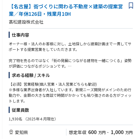
【名古屋】街づくりに関わる不動産×建築の提案営
業／年休126日・残業月10H
髙松建設株式会社
仕事内容
オーナー様・法人のお客様に対し、土地探しから建築計画まで一貫してサ
ポートする提案営業をしていただきます。
完了物を売るのではなく「街の発展につながる建物を一緒につくる」姿勢
が評価につながるポジションです。
求める経験 / スキル
まずはヒアリングを通じてお客様の課題や将来構想を把握し、適した立地
の見極めから始めます。
【必須】営業経験(個人営業・法人営業どちらも歓迎)
お客様の事業展開ニーズに最適な立地の選定から、その土地の特性や地域
※多様な業界出身者が入社しています。新規ニーズ開発がメインのため行
性を活かした建築企画まで、トータルソリューションをご提案していただ
動力や、金額の大きな商談で時間がかかっても粘り強さのある方がフィッ
きます。
トします。
従業員数
受注額10億円以上の大型案件が多く、商談期間は半年ほど、時には5年以
上に及ぶケースもあります。
1,930名
（2025年４月現在）
入社間もない社員が受注した際には、直筆の手紙が決め手だったこともあ
600
1,000
愛知県
想定年収
万円
~
万円
るなどお人柄や粘り強い努力が成果に直結します。