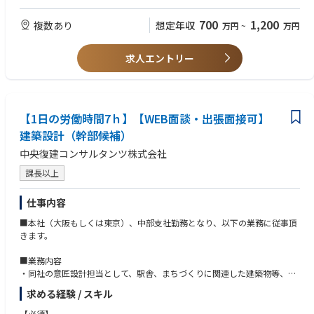
者や外注先の計画・管理を含む）について主体的に取り組んで頂きます。
特に、以下に示す技術分野についてコンサルティングを主導して頂きま
700
1,200
複数あり
想定年収
万円
~
万円
す。
１．道路計画に関連する業務
求人エントリー
・道路網計画、交通量推計、整備効果分析、事業評価、自動運転、道
路空間再編など、道路計画に関する提案・計画
２．交通計画に関連する業務
【1日の労働時間7ｈ】【WEB面談・出張面接可】
・渋滞対策、事故対策、交通流シミュレーション（ミクロ・マクロ）
など、交通計画に関する提案・計画
建築設計（幹部候補）
中央復建コンサルタンツ株式会社
３．道路設計に関連する業務
・道路設計、交差点設計、一般構造物設計、自転車・歩行者空間計
課長以上
画、渋滞対策、交通事故対策、道路事業監理など、道路概略設計から詳細
設計の提案・実施
仕事内容
４．道路構造物に関連する業務
■本社（大阪もしくは東京）、中部支社勤務となり、以下の業務に従事頂
・切土・盛土に関する計画・設計、道路擁壁に関する計画・設計な
きます。
ど、道路構造に関する予備設計から詳細設計の提案・実施
■業務内容
５．道路災害の復旧に関連する業務
・同社の意匠設計担当として、駅舎、まちづくりに関連した建築物等、公
・道路災害の調査・対策検討・復旧、災害査定設計など、調査・提案
共施設の設計を主としてご担当頂きます。
求める経験 / スキル
から詳細設計の実施
■業務詳細
【必須】