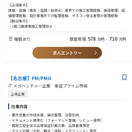
・既存物件の管理：保全維持管理全般、テナント入れ替え時の工事管理等
【必須条件】
・請負工事の管理：依頼を受けた物件の施工管理
建築・設備（電気・空調・給排水）業界での施工管理経験、施設管理、設
備管理経験、設計事務所での監理経験、ゼネコン発注者側の管理経験
■入社後の教育・ステップアップ
【歓迎条件】
入社後は先輩の同行から始め、建物のメンテナンスに関する基本的な知識
・1級/2級建築施工管理技士
を学んでいただきます。徐々に知識をつけ、一人で対応できるようになる
・一級/二級建築士
ことを期待しておりますが、課全体で物件の管理を行っておりますので、
【求める人物像】
578
710
複数あり
想定年収
万円
~
万円
分からないことがあればメンバーに確認でき、安心して業務が可能です。
社内関係部署、設計事務所、テナント、施工会社など、関係各所様々なや
りとりが発生するため、対人能力、交渉力が重要となります。
求人エントリー
【魅力】
業界最大手の大和ハウスグループにて、商業系デベロッパーとして全国に
商業施設を開発・運営しています。
開発からリーシング、その後の不動産マネジメントも自社で行っていきま
【名古屋】PM/PMO
す。不動産開発～管理、売却まで一気通貫で事業展開しています。
大手グループの福利厚生制度も充実しており、残業も20時間/月程度と長
IT メガベンチャー企業 東証プライム市場
期にわたり安定して就業できる環境です。
上場企業
仕事内容
・要件定義の作成支援、論点整理、合意形成
・ドキュメント標準化（フォーマット整備／レビュー運用）
・開発工程全体の品質保証計画立案、品質基準策定
・テスト計画（方針／観点／体制／スケジュール）策定