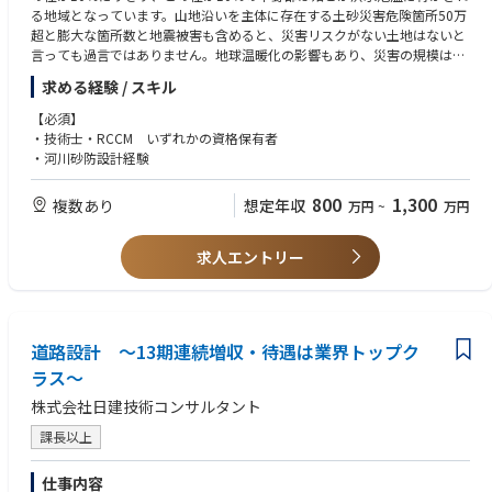
る地域となっています。山地沿いを主体に存在する土砂災害危険箇所50万
超と膨大な箇所数と地震被害も含めると、災害リスクがない土地はないと
言っても過言ではありません。地球温暖化の影響もあり、災害の規模は年
をおって大きくなる一方で、これに対応すべく、災害リスクに対応する危
求める経験 / スキル
険箇所や警戒区域の設定とハザードマップ周知、避難体制の確立等のソフ
ト対策を併用し、減災を推進して頂きます。
【必須】
・技術士・RCCM いずれかの資格保有者
※中途採用募集要項という冊子を準備しておりますので、選考時にお渡し
・河川砂防設計経験
させて頂きます。
800
1,300
複数あり
想定年収
万円
~
万円
求人エントリー
道路設計 ～13期連続増収・待遇は業界トップク
ラス～
株式会社日建技術コンサルタント
課長以上
仕事内容