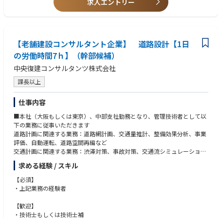
求人エントリー
テレメータ・多重無線・ネットワーク
機械・トンネル消⽕栓・トンネル換気(ジェットファン)
道路排⽔ポンプ・消融雪設備
2) 河川管理⽤設備設計(ダム・揚排⽔機場・河川ゲート・遊⽔地)
【老舗建設コンサルタント企業】 道路設計【1日
ダム監視制御処理設備・テレメータ・河川ポンプ、ゲート維持管理計
画
の労働時間7ｈ】（幹部候補）
3)BIM/CIM活⽤による設備設計
中央復建コンサルタンツ株式会社
 中央復建は建コン業界の中でも先駆的にBIM/CIMを活⽤
 国⼟交通省(本省他)、NEXCOのＣＩＭ活⽤研究業務に参画
課長以上
 ＣＩＭ活⽤によるトンネル設備設計の⾼度化の⼀環としてCCTVカメラの
⾒え⽅や設備配置の確認に活⽤
仕事内容
・ 新技術開発の取り組み︓研究・製品開発（蓄光式誘導表⽰板の開発：電
源不要で発光する新たな誘導表⽰板をメーカー共同開発し、NETIS登録）
■本社（大阪もしくは東京）、中部支社勤務となり、管理技術者として以
下の業務に従事いただきます
道路計画に関連する業務：道路網計画、交通量推計、整備効果分析、事業
評価、自動運転、道路空間再編など
交通計画に関連する業務：渋滞対策、事故対策、交通流シミュレーション
（ミクロ・マクロ）
求める経験 / スキル
道路設計に関連する業務：道路設計、交差点設計、一般構造物設計、自転
車・歩行者空間計画、渋滞対策、交通事故対策、道路事業監理など
【必須】
【具体的には】
・上記業務の経験者
■道路交通の調査、解析・対策立案や道路計画・道路設計など、道づくり
に必要なソフトからハードまで建設コンサルタント業務全般
【歓迎】
プロポーザル等の提案書作成から受注業務のプロジェクト管理（担当技術
・技術士もしくは技術士補