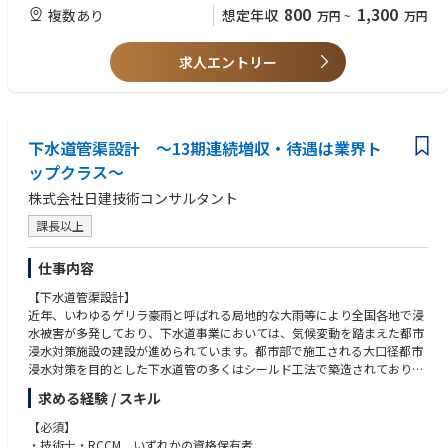
800
1,300
複数あり
想定年収
万円
~
万円
求人エントリー
下水道管渠設計 ～13期連続増収・待遇は業界ト
ップクラス～
株式会社日建技術コンサルタント
課長以上
仕事内容
【下水道管渠設計】
近年、いわゆるゲリラ豪雨と呼ばれる局地的な大雨等により全国各地で浸
水被害が多発しており、下水道事業においては、気候変動を踏まえた都市
浸水対策施設の建設が進められています。都市部で施工される大口径都市
浸水対策を目的とした下水道管の多くはシールド工法で築造されており、
近年の地下利用状況に連動して大深度で計画される事が増えています。下
求める経験 / スキル
水道管渠工事は、一般的に大部分が市街地道路内での施工となるため、道
路交通や周辺環境等への影響、あるいは輻輳した地下埋設物道路橋基礎と
【必須】
の近接施工など、厳しい制約条件の中で行われています。そのことから、
・技術士・RCCM いずれかの資格保有者