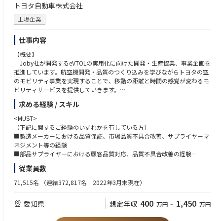
【必須要件】
トヨタ自動車株式会社
・当プロジェクト室以外にも社内の多くの関連部署や米国プロジェクトチ
■英語コミュニケーション能力、技術文書の理解、ドキュメント作成
ームと連携しながら、Joby社とのeVTOL開発を推進。
上場企業
・航空事業者など社内外の多くのパートナーとも連携。
＜求める人物像＞
仕事内容
■空のモビリティ好き
＜ミッション＞
【概要】
■空のモビリティの安心・安全に向き合う覚悟とそれを実現する拘り
・2019年よりJoby社との協業を開始し、（創業後3度目の）トヨタの空の
Joby社が開発するeVTOLの実用化に向けた開発・生産協業、事業企画を
■既存の価値観に捉われず、失敗しても新しいことにチャレンジし続ける
モビリティ実現を目指すプロジェクト。
推進しています。航空機開発・品質のつくり込みを学びながらトヨタの空
意思、常に課題創造型の思考/異業種から謙虚に学び、常に成長しようと
・更なる快適な移動と新たな社会を多くの人々へお届けするために、開
のモビリティ事業を実現することで、移動の距離と時間の感覚が変わるモ
する姿勢、「変えること」や「変わること」を楽しめる方
発、生産面から空のモビリティプロジェクトを推進。
ビリティサービスを提供していきます。
・開発～生産、全てにおいて新たな取組みであることから「現地現物」で
新たに空のモビリティとしてeVTOLという新しい選択肢が加わる未来
求める経験 / スキル
確認・対策しながらより良いモビリティ社会の構築に繋げる。
は、多くの人たちの生活をさらに豊かにしていくと期待されています。こ
当該業務では、業務上、米国の輸出規制に関する情報を扱うため、個人ご
のeVTOL開発には多くの企業が参画していることから、機体開発に加え、
<MUST>
とに情報へのアクセス権を管理するなど、情報管理の徹底を図っていま
各国の航空当局も航空機や離着陸場、運航に関する認証基準、ルール整備
（下記に関するご経験のいずれかを有している方）
す。
に本腰を入れています。
■製造メーカーにおける品質保証、市場品質不具合改善、サプライヤーマ
今後社会的ニーズが高まる空のモビリティ事業を世界に先駆けて実現す
ネジメント等の経験
＜やりがい＞
るために、Joby社との開発・生産協業、事業企画を推進することができる
■部品サプライヤーにおける顧客品質対応、品質不具合改善の経験
・100年に一度の大変革と言われる時代の中、従来の枠組みに捉われるこ
仕事です。
■製造業におけるQMS構築または管理の経験
従業員数
となく、多様なバックグラウンドを持つメンバー同士が意見を出し合い進
めています。
【詳細】
【必須要件】
71,515名
（連結372,817名 2022年3月末現在）
・またeVTOLという新たな空のモビリティは、今のモビリティ社会を大き
<航空機部品サプライヤー 品質保証>
英語コミュニケーション能力、技術文書の理解、ドキュメント作成
く変える可能性を秘めており、その実現は全てにおいて大きな挑戦となり
・Joby社向け航空機部品の生産事業における顧客対応、市場不具合発生時
400
1,450
愛知県
想定年収
ます。
万円
~
万円
の初動対応/再発防止の推進
<WANT＞
・国内外の関係者と企画段階からお客様目線を徹底した開発を推進するこ
・顧客の部品承認プロセスに関する帳票類の届出等、顧客品質担当とのコ
■航空機製造事業、航空機整備事業分野での品質管理業務の経験