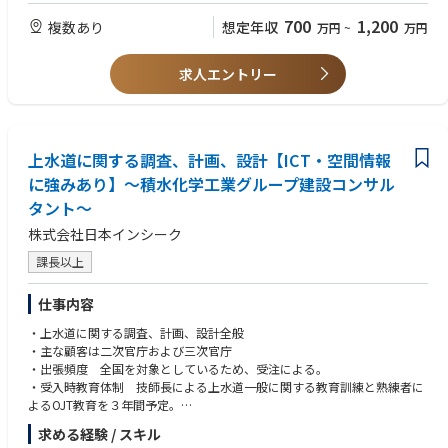
頂きます
700
1,200
複数あり
想定年収
万円
~
万円
例）管理技術者として業務をまとめる、技術提案書を作成する、照査技術
者として品質チェックを行う、若手指導・技術的アドバイスを行う等。
■担当案件
求人エントリー
・年間150件ほどのプロジェクトが稼働
・1件あたり2～6人のチーム体制
⇒チームとしての仕事と若手の育成ができる環境!
・案件種別にもよりますが一人当たり2～3件程を同時並行で対応
上水道に関する調査、計画、設計【ICT・空間情報
■他社建設コンサルタント企業との違い
・担当エリア：全国（事業所があるエリア限定での業務ではなく、全国に
に強みあり】～積水化学工業グループ建設コンサル
ある業務の中で取り組みたい案件にチャレンジすることができます）
タント～
・大手建設コンサルタントが受注する案件規模と遜色ない案件を担当でき
ます。
株式会社日本インシーク
・道路、橋梁、河川、港湾、砂防・防災、環境、都市計画、公園など幅広
課長以上
い案件を受注しており、協働することがよくあります。その中で各分野の
技術者が強みを生かして対応します。その結果、国交省から毎年業務表彰
仕事内容
を受賞しています。
・上水道に関する調査、計画、設計全般
・主な顧客は二次官庁および三次官庁
・出張頻度 全国を対象としているため、受注による。
・受入時教育体制 技師長による上水道一般に関する教育訓練と熟練者に
よるOJT教育を３年間予定。
■配属部門：上水道部
求める経験 / スキル
■組織体制：8名