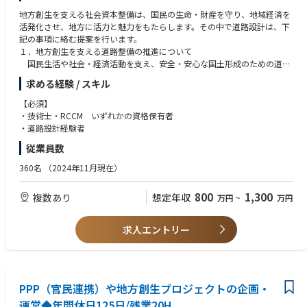
地方創生を支える社会資本整備は、国民の生命・財産を守り、地域経済を
活発化させ、地方に活力と魅力をもたらします。その中で道路設計は、下
記の事項に絡む提案を行います。
１．地方創生を支える道路整備の推進について
国民生活や社会・経済活動を支え、安全・安心な国土形成のための道路
ネットワークの整備。ミッシングリンクの解消、代替機能を発揮する道路
求める経験 / スキル
整備の提案。通学路の安全を確保する対策や自転車通行帯の整備など交通
事故対策の提案。
【必須】
２．防災・減災、国土強靭化の強力かつ継続的・安定的推進について
・技術士・RCCM いずれかの資格保有者
（１）災害に強い道路ネットワーク構築の加速化・深化を図るため、円
・道路設計経験者
滑な支援物資搬送等に不可欠な緊急輸送道路等における無電柱化や法面対
従業員数
策、発災後の迅速な復旧振興を支援する道の駅や公園等防災拠点の整備対
策をハード・ソフト両面からの提案。
360名
（2024年11月現在）
（２）安全・安心な道路空間整備、円滑な物流環境の整備、BIM/CIMに
よる生産性の向上の提案。
800
1,300
複数あり
想定年収
万円
~
万円
３．社会インフラの老朽化対策の推進について
予防保全型インフラメンテナンスへの本格転換に向けて老朽化対策の提
案。
求人エントリー
４．道路整備の推進について
（１）平常時・災害時を問わない安定的な輸送を確保するため、重要物
流道路及びその代替・補完路の追加指定を踏まえた整備・機能強化を踏ま
えた道路計画の提案。
（２）通学路の安全確保の観点から交通安全対策を充実させた道路整備
PPP（官民連携）や地方創生プロジェクトの企画・
の提案、安全で快適な自転車利用環境を創出した道路空間整備の提案。
運営◆年間休日125日/残業20H