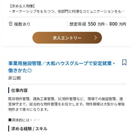
【求める人物像】
現在、下記地域ごとでの募集を実施。
・オーナーシップをもちつつ、他部門と円滑なコミュニケーションをもっ
・東京本社勤務
て自身のプロジェクトを進められる方
・大阪支店勤務
・スポーツに打ち込んでいた/いる方
550
800
複数あり
想定年収
万円
~
万円
・北海道（リモート勤務）
・福岡県（リモート勤務）
求人エントリー
事業用施設管理／大和ハウスグループで安定就業・
働きかた◎
非公開
仕事内容
既存物件管理、請負工事管理、SC物件管理など、 現場での施設管理、運
営保守まで、総合的な物件管理をお任せします。物件規模は大型から単独
物件まで様々になります。
■具体的には・・
・施工管理：関係各所への対応(調整・指示・交渉等)、品質・安全・原価
求める経験 / スキル
管理等