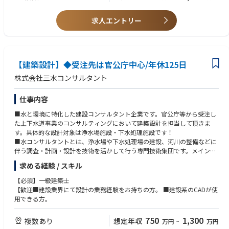
キング下水道部門、上水道部門でトップクラス！
また、女性の60％以上が技術職、2024年に続き2025年にも健康経営優良
求人エントリー
法人継続認定済みと、働きやすさも自慢◎
【建築設計】◆受注先は官公庁中心/年休125日
株式会社三水コンサルタント
仕事内容
■水と環境に特化した建設コンサルタント企業です。官公庁等から受注し
た上下水道事業のコンサルティングにおいて建築設計を担当して頂きま
す。具体的な設計対象は浄水場施設・下水処理施設です！
■水コンサルタントとは、浄水場や下水処理場の建設、河川の整備などに
伴う調査・計画・設計を技術を活かして行う専門技術集団です。メインの
顧客である官公庁の担当者と上下水道事業の案件について、今後どのよう
求める経験 / スキル
に取り組むのが最善かを検討しプランニングする仕事です。
■入社後はOJTでの研修を通じて現場に慣れて頂きます。将来的には1人あ
【必須】一級建築士
たり年間10～15件の案件を担当します。
【歓迎■建設業界にて設計の業務経験をお持ちの方。 ■建設系のCADが使
用できる方。
750
1,300
複数あり
想定年収
万円
~
万円