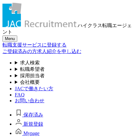
ハイクラス転職
エージェ
ント
Menu
転職支援サービスに登録する
ご登録済みの方
求人紹介を申し込む
求人検索
転職希望者
採用担当者
会社概要
JACで働きたい方
FAQ
お問い合わせ
保存済み
新規登録
Mypage