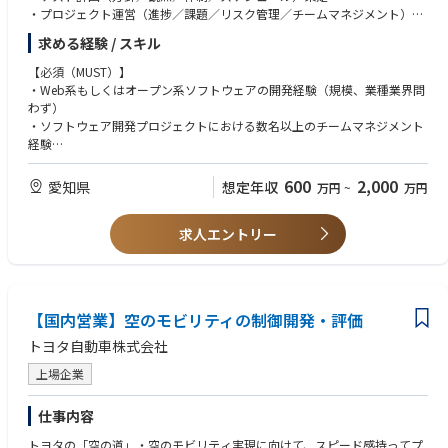
・プロジェクト運営（進捗／課題／リスク管理／チームマネジメント）
・品質／ユーザビリティ向上の改善提案、施策推進
求める経験 / スキル
・AI活用戦略の企画、導入推進、運用設計
【必須（MUST）】
・Web系もしくはオープン系ソフトウェアの開発経験（規模、業種業界問
わず）
・ソフトウェア開発プロジェクトにおける数名以上のチームマネジメント
経験
【歓迎（WANT）】
600
2,000
愛知県
想定年収
万円
~
万円
・プロジェクトマネジメント経験
・お客様との折衝経験、交渉経験
求人エントリー
・SI系のソフトウェア開発プロジェクトに携わった経験（言語問わず）
【国内営業】空のモビリティの制御開発・評価
トヨタ自動車株式会社
上場企業
仕事内容
トヨタの「空の道」・空のモビリティ実現に向けて、スピード感持ってプ