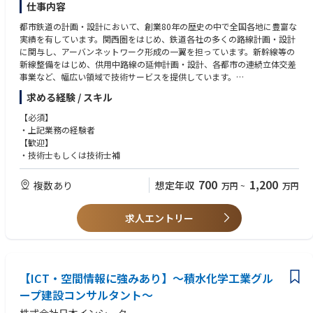
仕事内容
都市鉄道の計画・設計において、創業80年の歴史の中で全国各地に豊富な
実績を有しています。関西圏をはじめ、鉄道各社の多くの路線計画・設計
に関与し、アーバンネットワーク形成の一翼を担っています。新幹線等の
新線整備をはじめ、供用中路線の延伸計画・設計、各都市の連続立体交差
事業など、幅広い領域で技術サービスを提供しています。
求める経験 / スキル
※業務経験、保有資格、プロポーザル等での受注実績等を考慮の上、決定
されます。詳しくは担当コンサルタントにお尋ねください。
【必須】
・上記業務の経験者
【歓迎】
・技術士もしくは技術士補
700
1,200
複数あり
想定年収
万円
~
万円
求人エントリー
【ICT・空間情報に強みあり】～積水化学工業グル
ープ建設コンサルタント～