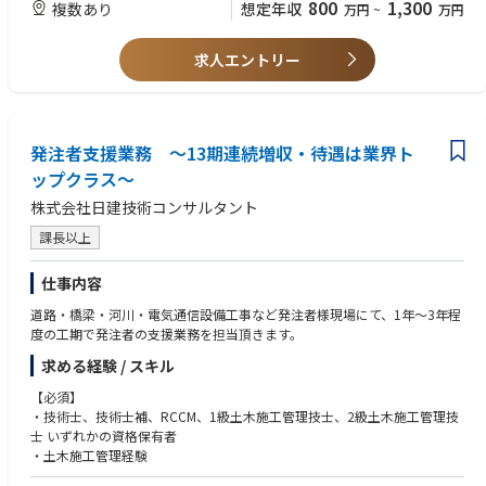
800
1,300
＜やりがい＞
複数あり
想定年収
万円
~
万円
る。
・100年に一度の大変革と言われる時代の中、従来の枠組みに捉われるこ
となく、多様なバックグラウンドを持つメンバー同士が意見を出し合い進
【技術的特徴】
求人エントリー
めています。
標識、照明施設、横断歩道橋橋脚基部（地面との境界部）に腐食が見られ
・またeVTOLという新たな空のモビリティは、今のモビリティ社会を大き
た場合は、NETISに登録されている支柱路面境界部調査システム（キズミ
く変える可能性を秘めており、その実現は開発、事業ともに大きな挑戦と
ー1）KT-130057-Vを用いて、非破壊（地面を掘削することなく）による支
なります。
柱減肉調査を行う。
・国内外の関係者と企画段階からお客様目線を徹底した開発、ならびに事
発注者支援業務 ～13期連続増収・待遇は業界ト
溝橋橋梁点検において、道路下に埋設され、構造物の延長が長く、寸法の
業を推進することにより、新たな空のモビリティ社会の実現に貢献できま
小さい施設があり、施設に人が進入しての点検が困難な場合等は、管内検
ップクラス～
す。
査用カメラを用いて、動画や写真撮影による調査を行う。
・法規制や規格の厳しい航空機開発や事業企画に携わることで、個々の専
株式会社日建技術コンサルタント
門領域を深めるだけでなく、多角的な視点でモノゴトを進める目利き力や
※中途採用募集要項という冊子を準備しておりますので、選考時にお渡し
課長以上
企画立案力の更なる向上も望めます。
させて頂きます。
＜PR＞
仕事内容
トヨタ初となる航空機部品のモノづくりから、機体生産へ！
道路・橋梁・河川・電気通信設備工事など発注者様現場にて、1年～3年程
Joby社との協業を通じて、空の安全・安心を確保するための高い品質基
度の工期で発注者の支援業務を担当頂きます。
準、厳格なマネジメントシステムの実現に挑戦しています。
参考：Joby Aviationとトヨタ、空のモビリティの実現に向けた挑戦を加速
求める経験 / スキル
参考：空飛ぶクルマ、協業深化にトップの絆 Joby機日本初飛行
【必須】
・技術士、技術士補、RCCM、1級土木施工管理技士、2級土木施工管理技
士 いずれかの資格保有者
・土木施工管理経験