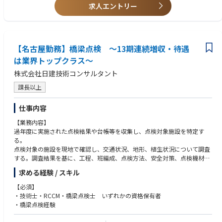
とにより、新たな空のモビリティ社会の実現に貢献できます。
ミュニケーション
■ISO9001/IATF16949/JISQ9100の取扱い経験があり、内部監査の対応が
求人エントリー
・法規制や規格の厳しい航空機開発に携わることで、個々の専門領域を深
・顧客監査、JISQ9100認証審査の対応事務局
可能
めるだけでなく、多角的な視点でモノゴトを進める目利き力や企画立案力
・新規基幹部品生産に向けた認定事業場要件検討、業務規程準備
の更なる向上も望めます。
＜求める人物像＞
＜職場イメージ＞
■空のモビリティ好き
＜PR＞
・航空機開発や整備など、空の経験を持つキャリアメンバーと、豊富な自
【名古屋勤務】橋梁点検 ～13期連続増収・待遇
■空のモビリティの安心・安全に向き合う覚悟とそれを実現する拘り
これまでの 陸（クルマ）、海（クルーザー） に続く、空のモビリティの
動車開発、事業経験を持つメンバーのハイブリッド組織。
■既存の価値観に捉われず、失敗しても新しいことにチャレンジし続ける
は業界トップクラス～
開発！
・当プロジェクト室以外にも社内の多くの部署や米国プロジェクトチーム
意思、常に課題創造型の思考/異業種から謙虚に学び、常に成長しようと
航空機開発は相当高いチャレンジですが、Joby社との協業を通じて技術・
株式会社日建技術コンサルタント
と連携しながら、Joby社とのeVTOL開発や品質保証・整備事業企画を推
する姿勢、「変えること」や「変わること」を楽しめる方
ノウハウを身に付け、我々の持つ自動車で培った技術・知見を融合し、実
進。
課長以上
現を目指していきます。
・航空事業者など社内外の多くのパートナーとも連携し、今までにない事
参考：Joby Aviationとトヨタ、空のモビリティの実現に向けた挑戦を加速
業(Air Taxi)の確立、将来の空モビリティ事業企画にチャレンジしている。
参考：空飛ぶクルマ、協業深化にトップの絆 Joby機日本初飛行
仕事内容
【業務内容】
＜ミッション＞
過年度に実施された点検結果や台帳等を収集し、点検対象施設を特定す
・2019年よりJoby社との協業を開始し、（創業後3度目の）トヨタの空の
る。
モビリティ実現を目指すプロジェクト。
点検対象の施設を現地で確認し、交通状況、地形、植生状況について調査
・更なる快適な移動と新たな社会を多くの人々へお届けするために、開
する。調査結果を基に、工程、班編成、点検方法、安全対策、点検機材の
発、生産、サービス面から空のモビリティ事業を企画、推進。
選定、道路使用計画、仮設備計画等を検討し、点検計画を行う。点検を行
・開発、生産、事業、全てにおいて新たな取組みであることから「現地現
求める経験 / スキル
うにあたり、関係機関（警察、鉄道、高速道路）と協議を行い、点検予定
物」で確認・対策しながらより良いモビリティ社会の構築に繋げる。
日、作業時間、点検方法についての確認を行う。
【必須】
当該業務では、業務上、米国の輸出規制に関する情報を扱うため、個人ご
点検の内容は、巡回点検、第三者被害予防措置、橋梁定期点検、道路構造
・技術士・RCCM・橋梁点検士 いずれかの資格保有者
とに情報へのアクセス権を管理するなど、情報管理の徹底を図っていま
物定期点検について、国が定める点検要領に従って、近接目視で点検を行
・橋梁点検経験
す。
う。
点検の結果は、点検要領に定められた様式に従って、点検調書を作成す