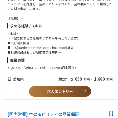
ロジェクトを推進し、空のモビリティづくり、空の事業づくり に挑戦した
い人材を求めています。
【概要】
Joby社が開発するeVTOLの実用化に向けた協業を推進しています。航空
求める経験 / スキル
機開発・品質のつくり込みを学びながらトヨタの空モビリティを実現する
ことで、移動の距離と時間の感覚が変わるモビリティを提供していきま
<Must>
す。
（下記に関するご経験のいずれかを有している方）
新たに空のモビリティとしてeVTOLという新しい選択肢が加わる未来
■飛行制御開発
は、多くの人たちの生活をさらに豊かにしていくと期待されています。こ
■HILS(Hardware In the Loop Simulation)構築
のeVTOL開発には多くの企業が参画していることから、機体開発に加え、
■制御則設計および制御安定性解析
各国の航空当局も航空機や離着陸場、運航に関する認証基準、ルール整備
■航空システムインテグレーション
従業員数
に本腰を入れています。
■各種システム制御開発
今後社会的ニーズが高まる空のモビリティを世界に先駆けて実現するため
■Tools (Matlab/Simulink, Python, GitHub)
71,515名
（連結372,817名 2022年3月末現在）
に、Joby社との開発・生産協業を推進することができる仕事です。
630
1,680
愛知県
想定年収
万円
~
万円
【詳細】
<Want>
＜開発＞ Joby社との協業、設計・評価・解析
■飛行制御則・航空宇宙工学
・Joby社が開発するeVTOLの型式認証取得、量産化に向けた協業
■車両、航空機の自動運転開発経験、試験自働化
求人エントリー
・構造や構成、挙動を模擬した基礎・信頼性評価
■ソフトウェア開発/DO-178
・CAEを用いた部品の構造解析
■航空機システム試験・飛行試験
■Tools (Polarion, Jira, Confluence, Panel4, CANoe, C/C++)
＜職場イメージ＞
・航空機開発や整備など、空の経験のあるキャリアメンバーと、豊富な自
[国内営業] 空のモビリティの品質保証
動車開発経験を持つメンバーのハイブリッド組織。