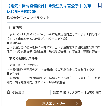
ただけける方
【電気・機械設備設計】◆受注先は官公庁中心/年
■同社について：
・現場責任者として、品質管理、工程管理などを担っていただける方
三水コンサルタントは50年以上、上水道・下水道・工業用水道の三つの水
休125日/残業20H
に関する事業を展開しています。
株式会社三水コンサルタント
「2025年日経コンストラクション」の建設コンサルタント部門売上高ラン
キング下水道部門、上水道部門でトップクラス！
また、女性の60％以上が技術職、2024年に続き2025年にも健康経営優良
仕事内容
法人継続認定済みと、働きやすさも自慢◎
【水のコンサル業界ナンバーワンの待遇実現を目指しています！自治体と
協力して市民を守るお仕事／U・Iターン歓迎◎】
■職務内容：
上下水道分野に強みを持つ同社にて、上下水道施設や環境関連施設などに
使用される電気設備（配電設備、監視制御設備、計装設備、建築付帯設備
等）、機械設備（空調、照明）の設計業務に携わっていただきます。
求める経験 / スキル
【具体的には】
・調査、診断
【必須】※下記いずれか
・法手続
・電気機械学科卒業の方 ・設備設計のご経験を少しでもお持ちの方
・基本構想および基本計画策定
■歓迎条件：
・基本設計、詳細設計 など
・設備設計（上下水道施設）のご経験をお持ちの方 ・技術士（上下水道
※新規案件が2割、既存案件が8割程度となります。
部門、電子電機部門）またはRCCM等の資格者
■同社について：
三水コンサルタントは50年以上、上水道・下水道・工業用水道の三つの水
750
1,300
複数あり
想定年収
万円
~
万円
に関する事業を展開しています。
「2025年日経コンストラクション」の建設コンサルタント部門売上高ラン
キング下水道部門、上水道部門でトップクラス！
求人エントリー