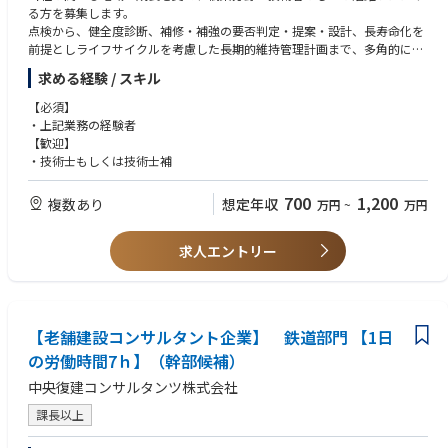
る方を募集します。
点検から、健全度診断、補修・補強の要否判定・提案・設計、長寿命化を
前提としライフサイクルを考慮した長期的維持管理計画まで、多角的に事
業者を支援し、持続可能な社会を目指します。
求める経験 / スキル
※メーカー側での設計経験者も大歓迎です。
※業務経験、保有資格、プロポーザル等での受注実績等を考慮の上、決定
【必須】
されます。詳しくは担当コンサルタントにお尋ねください。
・上記業務の経験者
【歓迎】
・技術士もしくは技術士補
700
1,200
複数あり
想定年収
万円
~
万円
求人エントリー
【老舗建設コンサルタント企業】 鉄道部門 【1日
の労働時間7ｈ】（幹部候補）
中央復建コンサルタンツ株式会社
課長以上