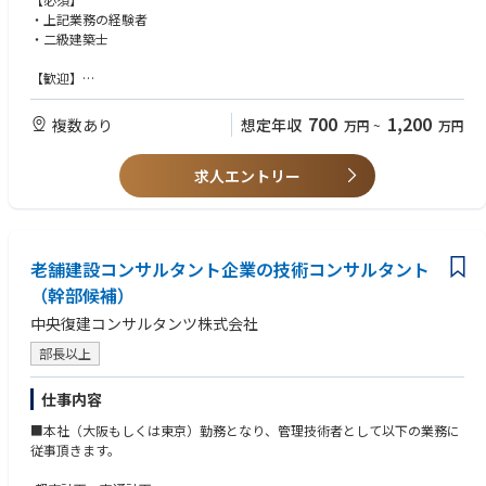
６．道路に関連したＢＩＭ／ＣＩＭ活用業務
・基本計画や基本設計、実施設計、工事監理、プロポーザル提案書作成
・上記業務の経験者
・上記の計画や設計に関連したＢＩＭ／ＣＩＭ活用業務において、必
・設備や構造分野について協力事務所を使いながら設計の取りまとめを行
・二級建築士
要なモデル作成の指示、提案やマネジメント
う作業や各サイトと連携しながら作業を行って頂きます。
【歓迎】
※業務経験、保有資格、プロポーザル等での受注実績等を考慮の上、決定
■ポジションの魅力
・一級建築士
されます。詳しくは担当コンサルタントにお尋ねください。
・公共事業に関わる事が多いため、社会貢献に直結しやすいです。また、
700
1,200
複数あり
想定年収
万円
~
万円
分業化がされていなため、設計の各段階から建物完成までのすべてを経験
でき、総合的なスキルを身につける事ができます。その他にも、土木部門
との連携や、企画や計画部門との連携等建築物単体以外インフラ事業にも
求人エントリー
関わる事ができます。
老舗建設コンサルタント企業の技術コンサルタント
（幹部候補）
中央復建コンサルタンツ株式会社
部長以上
仕事内容
■本社（大阪もしくは東京）勤務となり、管理技術者として以下の業務に
従事頂きます。