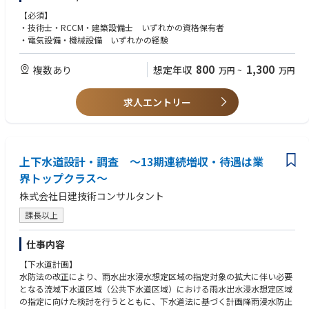
■基本構想および基本計画策定
【必須】
■基本設計、詳細設計 など
・技術士・RCCM・建築設備士 いずれかの資格保有者
※新規案件が3割、既存案件が7割程度となります。
・電気設備・機械設備 いずれかの経験
※中途採用募集要項という冊子を準備しておりますので、選考時にお渡し
800
1,300
複数あり
想定年収
万円
~
万円
させて頂きます。
求人エントリー
上下水道設計・調査 ～13期連続増収・待遇は業
界トップクラス～
株式会社日建技術コンサルタント
課長以上
仕事内容
【下水道計画】
水防法の改正により、雨水出水浸水想定区域の指定対象の拡大に伴い必要
となる流域下水道区域（公共下水道区域）における雨水出水浸水想定区域
の指定に向けた検討を行うとともに、下水道法に基づく計画降雨浸水防止