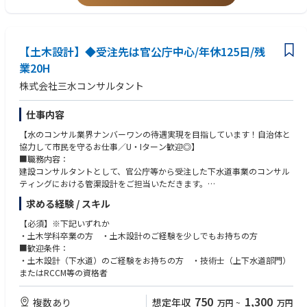
また、女性の60％以上が技術職、2024年に続き2025年にも健康経営優良
法人継続認定済みと、働きやすさも自慢◎
【土木設計】◆受注先は官公庁中心/年休125日/残
業20H
株式会社三水コンサルタント
仕事内容
【水のコンサル業界ナンバーワンの待遇実現を目指しています！自治体と
協力して市民を守るお仕事／U・Iターン歓迎◎】
■職務内容：
建設コンサルタントとして、官公庁等から受注した下水道事業のコンサル
ティングにおける管渠設計をご担当いただきます。
※設計対象…下水処理施設・下水道管渠
求める経験 / スキル
■職務の特徴：
・下水処理場の建設、河川の整備等に伴う調査、計画、設計業務を行って
【必須】※下記いずれか
いただきます。主要顧客である官公庁の担当者と上下水道事業の案件につ
・土木学科卒業の方 ・土木設計のご経験を少しでもお持ちの方
いて、今後どのように取り組むのが最善かを検討し、プランニングしてい
■歓迎条件：
ただきます。
・土木設計（下水道）のご経験をお持ちの方 ・技術士（上下水道部門）
■同社について：
またはRCCM等の資格者
三水コンサルタントは50年以上、上水道・下水道・工業用水道の三つの水
に関する事業を展開しています。
750
1,300
複数あり
想定年収
万円
~
万円
「2025年日経コンストラクション」の建設コンサルタント部門売上高ラン