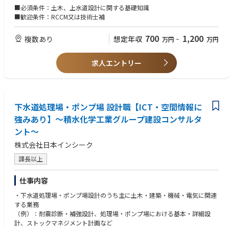
■必須条件：土木、上水道設計に関する基礎知識
■歓迎条件：RCCM又は技術士補
700
1,200
複数あり
想定年収
万円
~
万円
求人エントリー
下水道処理場・ポンプ場 設計職【ICT・空間情報に
強みあり】～積水化学工業グループ建設コンサルタ
ント～
株式会社日本インシーク
課長以上
仕事内容
・下水道処理場・ポンプ場設計のうち主に土木・建築・機械・電気に関連
する業務
（例）：耐震診断・補強設計、処理場・ポンプ場における基本・詳細設
計、ストックマネジメント計画など