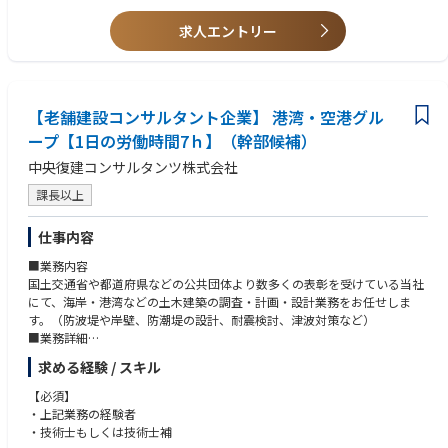
求人エントリー
【老舗建設コンサルタント企業】 港湾・空港グル
ープ【1日の労働時間7ｈ】（幹部候補）
中央復建コンサルタンツ株式会社
課長以上
仕事内容
■業務内容
国土交通省や都道府県などの公共団体より数多くの表彰を受けている当社
にて、海岸・港湾などの土木建築の調査・計画・設計業務をお任せしま
す。（防波堤や岸壁、防潮堤の設計、耐震検討、津波対策など）
■業務詳細
・港湾計画、岸壁及び防波堤の新設設計、改良・補修設計、耐震・耐津波
求める経験 / スキル
性能照査
・海岸保全施設（護岸・堤防など）の新設設計、改良・補修設計、耐震・
【必須】
耐津波性能照査
・上記業務の経験者
・港湾・海岸保全施設の維持管理計画検討
・技術士もしくは技術士補
※具体的な内容は、ご経験とスキルを考慮し、面接で個別にご相談させて