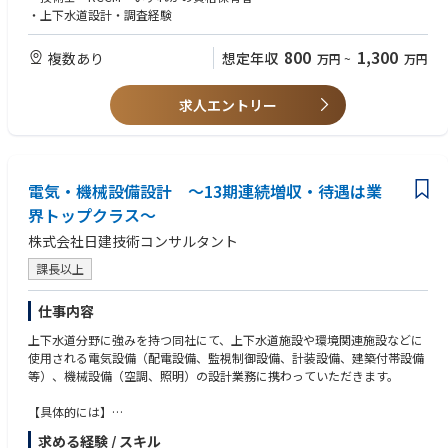
経済性・施工性・維持管理性それぞれの観点を考え設計を行います。
・上下水道設計・調査経験
※中途採用募集要項という冊子を準備しておりますので、選考時にお渡し
800
1,300
複数あり
想定年収
万円
~
万円
させて頂きます。
求人エントリー
電気・機械設備設計 ～13期連続増収・待遇は業
界トップクラス～
株式会社日建技術コンサルタント
課長以上
仕事内容
上下水道分野に強みを持つ同社にて、上下水道施設や環境関連施設などに
使用される電気設備（配電設備、監視制御設備、計装設備、建築付帯設備
等）、機械設備（空調、照明）の設計業務に携わっていただきます。
【具体的には】
■調査、診断
求める経験 / スキル
■法手続