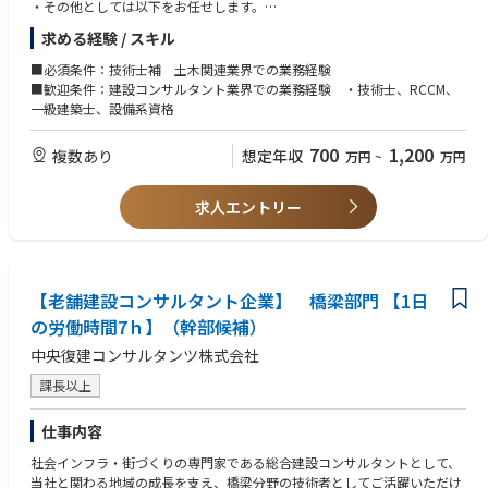
・その他としては以下をお任せします。
頻度が多い業務：耐震診断、耐震補強設計など
求める経験 / スキル
頻度が低い業務：ストックマネジメント計画、基本設計 関連
■出張頻度：客先打合せとして2～6回／月（全国）
■必須条件：技術士補 土木関連業界での業務経験
■配属部門：インフラ施設部
■歓迎条件：建設コンサルタント業界での業務経験 ・技術士、RCCM、
■組織体制：10名
一級建築士、設備系資格
700
1,200
複数あり
想定年収
万円
~
万円
求人エントリー
【老舗建設コンサルタント企業】 橋梁部門 【1日
の労働時間7ｈ】（幹部候補）
中央復建コンサルタンツ株式会社
課長以上
仕事内容
社会インフラ・街づくりの専門家である総合建設コンサルタントとして、
当社と関わる地域の成長を支え、橋梁分野の技術者としてご活躍いただけ