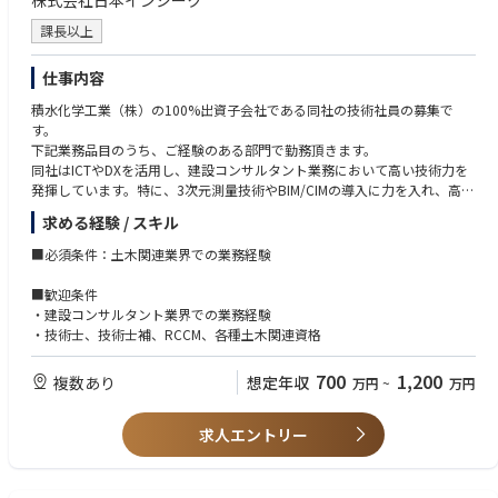
株式会社日本インシーク
課長以上
仕事内容
積水化学工業（株）の100%出資子会社である同社の技術社員の募集で
す。
下記業務品目のうち、ご経験のある部門で勤務頂きます。
同社はICTやDXを活用し、建設コンサルタント業務において高い技術力を
発揮しています。特に、3次元測量技術やBIM/CIMの導入に力を入れ、高品
質かつ効率的なプロジェクト推進を目指しています。
求める経験 / スキル
また定年後も長く働くことも可能です。（70代も多数在籍してます）
■必須条件：土木関連業界での業務経験
■業務内容
・交通・都市計画（道路、橋梁・構造物、都市計画、調査点検）
■歓迎条件
・ライフライン（下水道、上水道、電力）
・建設コンサルタント業界での業務経験
・河川・港湾・防災（河川砂防、港湾、防災・環境、地盤調査）
・技術士、技術士補、RCCM、各種土木関連資格
・空間情報（測量、空間情報処理）
・発注者支支援、CM
700
1,200
複数あり
想定年収
万円
~
万円
求人エントリー