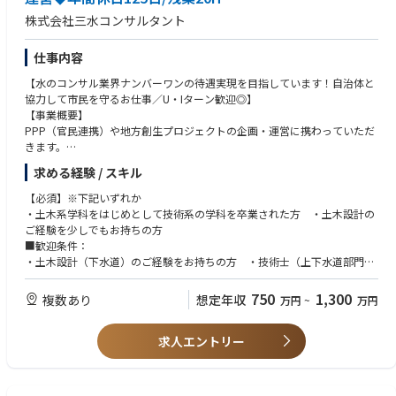
株式会社三水コンサルタント
※中途採用募集要項という冊子を準備しておりますので、選考時にお渡し
させて頂きます。
仕事内容
【水のコンサル業界ナンバーワンの待遇実現を目指しています！自治体と
協力して市民を守るお仕事／U・Iターン歓迎◎】
【事業概要】
PPP（官民連携）や地方創生プロジェクトの企画・運営に携わっていただ
きます。
【業務内容】
求める経験 / スキル
■上下水道事業などのプロジェクト管理・施工管理（プロジェクトマネジ
ャー）
【必須】※下記いずれか
■上下水道事業などの公共工事に関する技術提案、工事計画、受注案件等
・土木系学科をはじめとして技術系の学科を卒業された方 ・土木設計の
■官公庁（主に地方自治体）、民間企業等ステークホルダーとの折衝
ご経験を少しでもお持ちの方
●官側のアドバイザー
■歓迎条件：
・導入可能性調査、事業者選定支援等
・土木設計（下水道）のご経験をお持ちの方 ・技術士（上下水道部門）
＋
またはRCCM等の資格者
モニタリング・経営判断・事業マネジメントの支援
・監理技術者資格(土木、建築、機械器具設置、電気、水道施設、管工事な
750
1,300
複数あり
想定年収
万円
~
万円
●民間事業者として参画
ど)
・更新計画、詳細設計、工事監理
・電気主任技術者
＋
求人エントリー
・水道技術管理者、水道（浄水、管路）施設管理技士、給水装置工事主任
維持管理と更新を起点とした事業マネジメントを主導
技術者
■社内外の技術者やバックオフィス担当者との調整
【求める人物像】
■その他当社事業に関する業務
・プロジェクトマネジャーとして、ステークホルダーとの交渉を担ってい