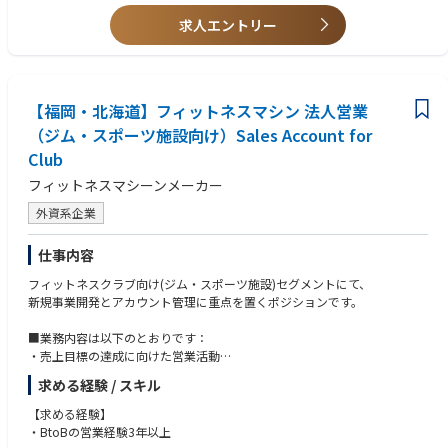
同社の営業は専門性が高く、不動産知識に加えて建築・金融・税務等の幅
求人エントリー
広い知識が身に付きます。
入社後は講座等の教育プログラムを用意しております。
【福岡・北海道】フィットネスマシン 法人営業
（ジム・スポーツ施設向け）Sales Account for
Club
フィットネスマシーンメーカー
外資系企業
仕事内容
フィットネスクラブ向け(ジム・スポーツ施設)セグメントにて、
新規事業開発とアカウント管理に重点を置くポジションです。
■業務内容は以下のとおりです：
・売上目標の達成に向けた営業活動
・製品知識の維持と顧客への優れた質の高い顧客対応の提供
求める経験 / スキル
・パートナー企業と連携し、施設のニーズに合う健康サービスを提案
・マーケティング部門と連携し、地域向けの販売戦略実施
【求める経験】
・新規顧客の開拓と既存顧客との関係の維持、新たなビジネスチャンスの
・BtoBの営業経験3年以上
創出