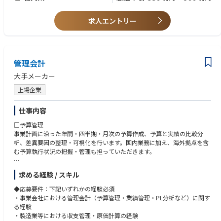
求人エントリー
管理会計
大手メーカー
上場企業
仕事内容
□予算管理
事業計画に沿った年間・四半期・月次の予算作成、予算と実績の比較分
析、差異要因の整理・可視化を行います。国内業務に加え、海外拠点を含
む予算執行状況の把握・管理も担っていただきます。
□原価計算・コスト管理
求める経験 / スキル
適正なコスト管理を行い、収益性向上に向けた課題抽出やコスト削減提案
を行います。
◆応募要件：下記いずれかの経験必須
・事業会社における管理会計（予算管理・業績管理・PL分析など）に関す
□業績管理・KPI分析
る経験
売上・利益・生産性などの重要KPIをモニタリングし、各部門・各プロジ
・製造業等における収支管理・原価計算の経験