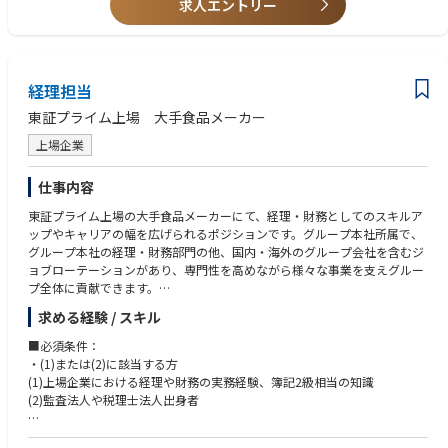
海外子会社の管理部門の中核人材として、責任ある立場で業務に従事して
求人エントリー
いただきます。経理・財務、人事、総務など管理機能全般を統括するとと
もに、本社と現地をつなぐ要として、海外拠点の運営を幅広く支えていた
だきます。これまで培ってきた専門知識やマネジメント経験を活かし、会
社運営に深く関与しながら、海外事業の現場で活躍できることが本ポスト
経理担当
の魅力です。
東証プライム上場 大手食品メーカー
上場企業
仕事内容
東証プライム上場の大手食品メーカーにて、経理・財務としてのスキルア
ップやキャリアの幅を広げられるポジションです。グループ本社所属で、
グループ本社の経理・財務部門の他、国内・海外のグループ会社を含むジ
ョブローテーションがあり、専門性を高めながら様々な事業を支えグルー
プ全体に貢献できます。
経理・財務部門はキャリア採用も多く活躍できる環境です。
求める経験 / スキル
【想定される配属先・担当業務】
■必須条件：
■グループ本社 の以下の部署
・(1)または(2)に該当する方
・経理部（連結決算・開示関係、グループ全体の業績管理、グループ税務
(1)上場企業における経理や財務の実務経験、簿記2級相当の知識
（国内・国際）、単体決算（制度決算/月次決算/予算/業績予想）・税務業
(2)監査法人や税理士法人出身者
務）
・財務部（資金管理、資本政策、資金調達、外国為替管理）
■歓迎条件：上場メーカーにおける決算・税務・財務業務の経験（3年以