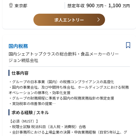
mance, strategic initiatives, and growth opportunities.
s, with strong business partnering capabilities.
900
1,100
東京都
想定年収
万円
~
万円
•Analyze financial and operational performance, identifying risks, oppor
・Excellent analytical and problem-solving skills with strong commercial
tunities, and actionable recommendations.
acumen.
•Drive business performance through financial analysis, BI reporting, KPI
求人エントリー
・Advanced Excel skills (Power Query is a plus) and experience with BI/re
development, and actionable insights.
porting tools such as Power BI.
•Monitor profitability, working capital, and cash flow to support sustain
・Strong communication and presentation skills in both English and Jap
able business growth.
anese.
•Partner with department heads to optimize operating expenses, improv
・Proven ability to influence senior stakeholders and drive business decis
国内税務
e productivity, and identify cost-saving initiatives.
ions.
•Present financial reviews and business performance updates to senior st
・Experience in retail, luxury, consumer goods, or inventory-intensive bu
国内シェアトップクラスの総合飲料・食品メーカーのリー
akeholders
sinesses is highly preferred.
ジョン統括会社
•Lead continuous improvement initiatives across FP&A processes, reporti
・Professional accounting or finance qualification (CPA, CMA, CFA, etc.) i
ng, systems, and planning methodologies.
s an advantage.
仕事内容
•Lead business cases, investment evaluations, and cross-functional strate
gic initiatives.
・グループの日本事業（国内）の税務コンプライアンスの高度化
・国内の事業会社、及び中間持ち株会社、ホールディングスにおける税務
オペレーションの標準化・効率化支援
・グループの財務規程に準拠する国内の税務実務指針の策定支援
・実効税率の改善策の提案
・税金に関わるキャッシュセービング取組み案の立案
求める経験 / スキル
・国内の税務調査対応支援
・その他、国内の税務に関する全般的な業務
【必須（MUST）】
・税理士試験 税法科目（法人税・消費税）合格
・会計事務所における上場企業の決算・申告業務経験（目安5年以上、グ