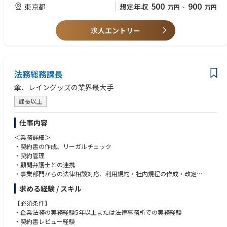
・国際経理財務室（海外子会社への経理・財務面での指導、支援、業務改
上）、海外への興味がある方
500
900
東京都
想定年収
万円
~
万円
善提案）
・国内グループ会社での経理・財務・税務に関する業務、事業支援
・経験・知識に応じて、プロジェクト推進（M＆Aや組織再編などの経理・
求人エントリー
財務面での支援） など
【将来、ローテーションの可能性のある部署】
グループ本社の経理部・財務部・国際経理財務室、グループ会社（海外現
法務総務課長
地法人含む）の管理部門、経営企画部門、監査部門等
傘、レイングッズの業界最大手
課長以上
仕事内容
＜業務詳細＞
・契約書の作成、リーガルチェック
・契約管理
・顧問弁護士との連携
・事業部門からの法律相談対応、利用規約・社内規程の作成・改定
・コンプライアンス体制整備や法務研修企画・実施
求める経験 / スキル
・商標や意匠権など知的財産の管理・運用（知財の実務は別部門が担当）
・株主総会、取締役会の運営サポートなどコーポレート法務全般
【必須条件】
・労務管理
・企業法務の実務経験5年以上または法律事務所での実務経験
・社内規定の整備
・契約書レビュー経験