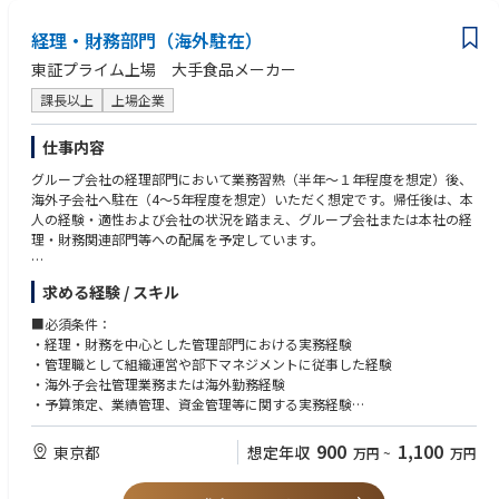
財務面での支援） など
経理・財務部門（海外駐在）
＃製粉業界のリーディングカンパニー
東証プライム上場 大手食品メーカー
＃東証プライム上場
＃持株会社
課長以上
上場企業
＃グループ横断の事業に携わること可
＃事業拡大・DX推進における増員
仕事内容
グループ会社の経理部門において業務習熟（半年～１年程度を想定）後、
【業務の魅力】
海外子会社へ駐在（4～5年程度を想定）いただく想定です。帰任後は、本
国内・海外のグループ会社へのジョブローテーションを含む多様なキャリ
人の経験・適性および会社の状況を踏まえ、グループ会社または本社の経
アパスがあり、若いうちから豊富な経験を積むことができます。実力次第
理・財務関連部門等への配属を予定しています。
で、20代で海外現地法人を含むグループ会社における経理・財務責任者に
なれるチャンスがあります。
東証プライム上場の大手食品メーカーにて、経理・財務としてのスキルア
求める経験 / スキル
ップやキャリアの幅を広げられるポジションです。経理・財務部門はキャ
【将来、ローテーションの可能性のある部署】
リア採用も多く活躍できる環境です。
グループ本社の経理部・財務部・国際経理財務室・監査部門等、グループ
■必須条件：
会社（海外現地法人含む）の管理部門、経営企画部門、など監査部門等
・経理・財務を中心とした管理部門における実務経験
【担当ポジション・業務】
・管理職として組織運営や部下マネジメントに従事した経験
海外の経理責任者及び人事・労務管理の責任者
・海外子会社管理業務または海外勤務経験
将来的には、グループ本社単体・連結決算・開示関係、グループ全体の業
・予算策定、業績管理、資金管理等に関する実務経験
績管理、資金管理、資本政策、外国為替管理、経営会議資料作成、グルー
・英語力ビジネスレベル
プ税務（国内・国際）等にも携わっていただく可能性があります。
900
1,100
東京都
想定年収
万円
~
万円
業務の魅力