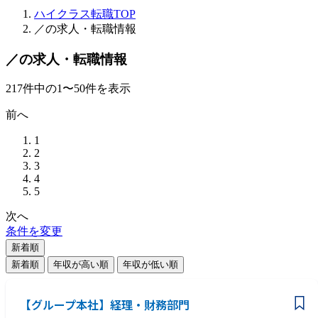
ハイクラス転職TOP
／の求人・転職情報
／の求人・転職情報
217
件
中の
1
〜
50
件を表示
前へ
1
2
3
4
5
次へ
条件を変更
新着順
新着順
年収が高い順
年収が低い順
【グループ本社】経理・財務部門