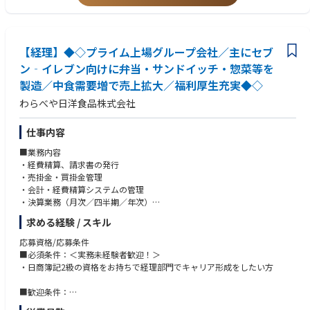
②残業は月10時間程度と少なめ。仕事とプライベートを両立しやすい
③業務都合に応じ他拠点への出張が発生
【経理】◆◇プライム上場グループ会社／主にセブ
ン‐イレブン向けに弁当・サンドイッチ・惣菜等を
製造／中食需要増で売上拡大／福利厚生充実◆◇
わらべや日洋食品株式会社
仕事内容
■業務内容
・経費精算、請求書の発行
・売掛金・買掛金管理
・会計・経費精算システムの管理
・決算業務（月次／四半期／年次）
・法人税・消費税の確定申告対応
求める経験 / スキル
・予算作成／予実管理
・収支会議資料作成
応募資格/応募条件
・固定資産・リース資産管理
■必須条件：＜実務未経験者歓迎！＞
・設備投資計画のとりまとめ
・日商簿記2級の資格をお持ちで経理部門でキャリア形成をしたい方
■組織構成
■歓迎条件：
経理部は経理課と資産課に分かれています。部長1名、次長（課長兼務）2
・経理実務経験をお持ちの方