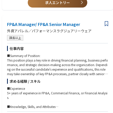
求人エントリー
FP&A Manager/ FP&A Senior Manager
外資アパレル／パフォーマンスラグジュアリーウェア
課長以上
仕事内容
■Summary of Position:
This position plays a key role in driving financial planning, business perfo
rmance, and strategic decision-making across the organization. Dependi
ng on the successful candidate's experience and qualifications, this role
may take ownership of key FP&A processes, partner closely with senior b
usiness leaders, and drive continuous improvement initiatives.
求める経験 / スキル
■Key Responsibilities:
■Experience
•Serve as a trusted finance business partner to senior business leaders, pr
5+ years of experience in FP&A, Commercial Finance, or Financial Analysi
oviding financial insights and influencing strategic decisions.
s.
•Own and lead the annual budgeting, rolling forecast, and long-range pl
anning processes.
■Knowledge, Skills, and Attributes
•Build and maintain robust financial models to evaluate business perfor
・Demonstrated experience leading budgeting and forecasting processe