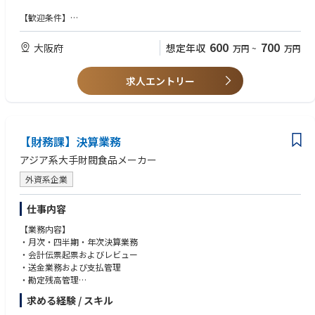
・メンバーマネジメント
【歓迎条件】
・メーカー、小売、EC業界経験
・知財関連業務経験
600
700
大阪府
想定年収
万円
~
万円
・株主総会、会社法関連業務経験
・景品表示法、個人情報保護法対応経験
求人エントリー
【求める人物像】
・リーダシップを発揮できる方
・責任をもって臆せず仕事を行い、やり遂げられる方
・素直さ、協調性をもって能動的に業務に取り組める方
【財務課】決算業務
・コミュニケーション能力に長けた方
アジア系大手財閥食品メーカー
外資系企業
仕事内容
【業務内容】
・月次・四半期・年次決算業務
・会計伝票起票およびレビュー
・送金業務および支払管理
・勘定残高管理
・各種資料作成
求める経験 / スキル
・他部署との調整および問い合わせ対応