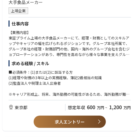
大手食品メーカー
上場企業
仕事内容
【業務内容】
東証プライム上場の大手食品メーカーにて、経理・財務としてのスキルア
ップやキャリアの幅を広げられるポジションです。グループ本社所属で、
グループ本社の経理・財務部門の他、国内・海外のグループ会社を含むジ
ョブローテーションがあり、専門性を高めながら様々な事業を支えグルー
プ全体に貢献できます。
求める経験 / スキル
経理・財務部門はキャリア採用も多く活躍できる環境です。
■必須条件：(1)または(2)に該当する方
【想定される配属先・担当業務】
(1)経理や財務の3年以上の実務経験、簿記2級相当の知識
ご経験に応じて配属先を決定させていただきます。
(2)監査法人や税理士法人出身者
●グループ本社経理部（連結決算・開示関係、グループ全体の業績管理、
グループ税務（国内・国際）、単体決算経理業務（制度決算/月次決算/予
※キャリア形成上、将来、海外勤務の可能性があるため、海外勤務が難し
算/業績予想）・税務申告業務など）
い方は対象外となります。(英語能力は入社後取得で可)
●グループ本社財務部（資金管理・、運用・調達、資本政策、資金調達、
600
1,200
東京都
想定年収
万円
~
万円
外国為替管理など）
■歓迎条件：
●国内グループ会社での経理・財務・税務に関する業務、事業支援
上場会社（製造業）の決算・税務・財務業務の経験あり（3年以上）
●その他
求人エントリー
・グループ本社 国際経理財務室（海外子会社への経理・財務面での指
導、支援、業務改善提案）
・経験・知識に応じて、プロジェクト推進（M＆Aや組織再編などの経理・