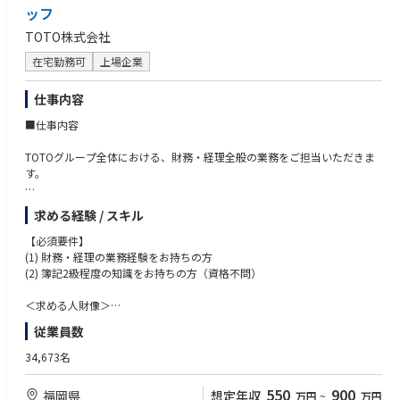
年齢や役職に関係なく、スキルや志向性に合わせて業務の幅を広げていた
ッフ
だくことが可能で、ゆくゆくは部署を牽引するポジションへキャリアアッ
TOTO株式会社
プしていただくことを期待しています。
また、志向性に応じて財務・経営企画などへのジョブローテーションもで
在宅勤務可
上場企業
きます。
仕事内容
■就業環境
・平均残業時間は月30時間程度です。福利厚生も充実しており、長期的に
■仕事内容
就業できる環境です。
・会社全体では年に数回土曜出勤の日もありますが、振替を含め休暇を取
TOTOグループ全体における、財務・経理全般の業務をご担当いただきま
得しやすい環境です。祝祭日の関係で土曜日が出勤日の場合もあります
す。
が、有給休暇を使用し、土日休みとしている社員がほとんどです。
・総合職のため制度上は転勤の可能性がありますが、直近数年において転
【主な業務内容】
勤者は出ていません。
求める経験 / スキル
(1) TOTOにおける予算・決算・財務・税務領域の企画・運用
(2) 国内外のTOTOグループ会社に対する財務・経理のサポートおよび教
【必須要件】
■当社について
育・指導
(1) 財務・経理の業務経験をお持ちの方
当社は中食業界のリーディングカンパニーとして、セブン‐イレブン向け
(2) 簿記2級程度の知識をお持ちの方（資格不問）
商品を手掛けています。単身世帯や高齢者世帯の増加、女性就業率の上昇
など社会・生活環境の変化を背景に中食市場は拡大を続けており、今後も
＜求める人財像＞
成長が見込める業界です。海外で事業を行うグループ会社の業績も拡大し
(1) 新しい業務に対して臆せず、前向き・積極的に企画・推進ができる方
ており、当社グループは国内外での事業成長を目指しています。
従業員数
(2) 社内外関係者と円滑なコミュニケーションをとることができる方
(3) グローバル規模での業務に対して意欲的に取り組むことができる方
34,673名
550
900
福岡県
想定年収
万円
~
万円