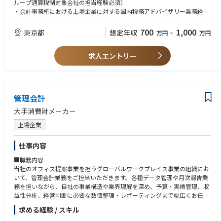
ループ通算税制対象会社の担当経験必須）
・会計事務所における上場企業に対する国内税務アドバイザリー業務経
験
・会計事務所における国内税務業務に係るプロセス構築、プロセス改革支
700
1,000
東京都
想定年収
万円
~
万円
援の業務経験
求人エントリー
【歓迎（WANT）】
・税理士試験 会計科目（簿記論・財務諸表論）、税法科目（法人税・消
費税）合格
・上場企業経理部門における国内税務の実務経験
・会計事務所におけるタックスプランニングの実務経験
管理会計
・大手日系企業の税務ガバナンス体制の構築・改善の実務経験
・ TOEIC 600点程度
大手消費財メーカー
上場企業
仕事内容
■職務内容
当社のオフィス提案事業を担うグローバルワークプレイス事業の組織にお
いて、管理会計業務をご担当いただきます。各種データ管理や月次報告業
務を担いながら、自社の事業構造や業界理解を深め、予算・実績管理、収
益性分析、経営判断に必要な数値整理・レポーティングまで幅広くお任せ
します。また、国内業務に加え、今後は海外拠点に関する管理会計業務に
求める経験 / スキル
も携わっていただくことを想定しており、各国拠点の状況把握や関連部門