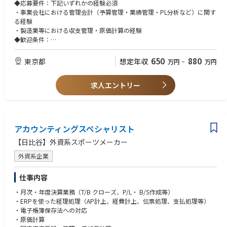
との連携も含めてご活躍いただきたいポジションです。将来的には、管理
◆応募要件：下記いずれかの経験必須
会計の知見をベースに、各部門の事業推進や運営体制の構築・改善、事業
・事業会社における管理会計（予算管理・業績管理・PL分析など）に関す
戦略に関わる業務にも関与いただくことを期待しています。
る経験
・製造業等における収支管理・原価計算の経験
□予算管理
◆歓迎条件：
事業計画に沿った年間・四半期・月次の予算作成、予算と実績の比較分
・簿記や会計に関する資格
析、差異要因の整理・可視化を行います。国内業務に加え、海外拠点を含
・業務構築、改善の経験
650
880
東京都
想定年収
万円
~
万円
む予算執行状況の把握・管理も担っていただきます。
・海外拠点との連携業務、または英語を用いた業務経験
□原価計算・コスト管理
適正なコスト管理を行い、収益性向上に向けた課題抽出やコスト削減提案
求人エントリー
を行います。
□業績管理・KPI分析
売上・利益・生産性などの重要KPIをモニタリングし、各部門・各プロジ
ェクトの収益性分析、経営数値の整理・分析を行います。
アカウンティングスペシャリスト
□レポーティング・関係部門連携
月次を中心とした各種レポート作成を行い、事業部門・経理部門・関連部
【日比谷】外資系スポーツメーカー
署と連携しながら、意思決定に必要な情報をタイムリーに提供します。状
況に応じて、海外拠点との情報連携が発生します。
外資系企業
□重要分析・意思決定支援
経営層向けのレポート作成、各種施策の収益性シミュレーション、事業課
仕事内容
題の整理・分析などを通じて、経営判断を数値面から支援します。
・月次・年度決算業務（T/B クローズ、P/L・ B/S作成等）
・ERPを使った経理処理（AP計上、経費計上、伝票処理、支払処理等）
◆本ポジションの魅力
・電子帳簿保存法への対応
企業の将来を見据えた意思決定を数値面から支えることが主な役割です。
・原価計算
日々の管理会計実務を通じて事業理解を深めながら、国内だけでなく海外