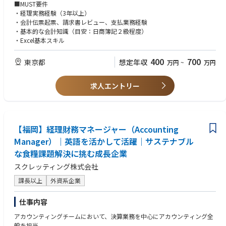
■MUST要件
・経理実務経験（3年以上）
・会計伝票起票、請求書レビュー、支払業務経験
・基本的な会計知識（目安：日商簿記２級程度）
・Excel基本スキル
400
700
東京都
想定年収
万円
~
万円
求人エントリー
【福岡】経理財務マネージャー（Accounting
Manager）｜英語を活かして活躍｜サステナブル
な食糧課題解決に挑む成長企業
スクレッティング株式会社
課長以上
外資系企業
仕事内容
アカウンティングチームにおいて、決算業務を中心にアカウンティング全
般を担当。