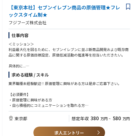
【東京本社】セブンイレブン商品の原価管理★フレ
ックスタイム制★
フジフーズ株式会社
仕事内容
＜ミッション＞
利益最大化を図るために、セブンイレブンに並ぶ新商品開発および既存商
品に関する原価目標設定、原価低減活動の推進等を担当いただきたい。
具体的に...
①原価企画としての戦略立案→データ分析、課題抽出、施策立案、経営層
求める経験 / スキル
への提案
②標準原価と実際原価の統制（検証・改善・提案・推進など）
業界職種未経験歓迎！原価管理に興味がある方は是非ご応募下さい。
③既存制度の見直し・改善業務
④生産部門・開発部門との折衝・教育指導
【必須要件】
⑤既存制度の見直し・改善業務
・原価管理に興味がある方
⑥社員のリテラシー向上に向けた施策立案
・自ら積極的にコミュニケーションを取れる方
⑦全社原価管理意識の醸成
・フットワークが軽い方（⇒工場への出張が発生する為）
・Microsoft Excel、PowerPoint、Wordの基本操作ができる方
380
580
東京都
想定年収
万円
~
万円
働き方は...
データ入力や資料作成の経験がある方
①フレックス制を導入しており、ライフスタイルに合わせた柔軟な働き方
が可能
求人エントリー
＼食品製造や開発のご経験がある方歓迎／