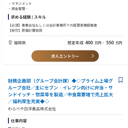
・マネジメント
・資金管理
・金融機関折衝
求める経験 / スキル
・資金調達
・原価計算
【必須】事業会社もしくは会計事務所での経理実務経験者
・単体決算
【尚可】原価計算知見
・連結決算
・開示書類の作成
400
550
福岡県
想定年収
万円
~
万円
・法人税や消費税などの税務申告書作成
・会計監査、税務調査対応
求人エントリー
財務企画部（グループ会計課）◆◇プライム上場グ
ループ会社／主にセブン‐イレブン向けに弁当・サ
ンドイッチ・惣菜等を製造／中食需要増で売上拡大
／福利厚生充実◆◇
わらべや日洋食品株式会社
仕事内容