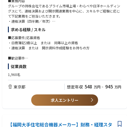
■業務内容
グループの持株会社であるプライム市場上場・わらべや日洋ホールディン
グスにて、連結決算および開示関連業務を中心に、スキルやご経験に応じ
て下記業務をご担当いただきます。
・連結決算（四半期／年次）
・予算作成、予実管理、経営管理資料作成
求める経験 / スキル
・有価証券報告書、決算短信、適時開示、その他開示資料の作成
・グループ会社向けの経理・決算業務の指導
■応募要件/応募資格
・監査法人対応、税務対応
・日商簿記2級以上 または 同等以上の資格
・連結決算 または 開示資料作成経験をお持ちの方
■配属先
入社後すぐに、わらべや日洋ホールディングス株式会社へ出向となります
■歓迎要件
（ホールディングスの全社員が出向者で構成されています）。
・上場会社または上場会社の子会社での実務経験
従業員数
・勤務地：東京都新宿区富久町13-19
・法人税、グループ通算等の税務業務経験
・事業内容：食品関連事業
・海外子会社の経理・決算対応経験
1,960名
■組織構成
548
945
東京都
想定年収
万円
~
万円
財務企画部は部長、次長を含む計10名弱で構成されており、グループ会計
課と財務課の2課体制となっています。今回ご入社される方はグループ会
計課への配属を予定しています。
求人エントリー
20代～40代のメンバーが所属しており、30代が最も多い組織です。日頃
から活発にコミュニケーションを取りながら業務を進めており、活気のあ
る職場です。
■キャリアパス
【福岡大手住宅総合機器メーカー】財務・経理スタ