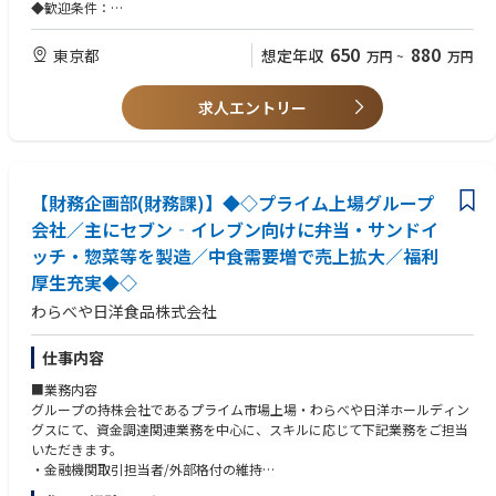
ェクトの収益性分析、経営数値の整理・分析を行います。
◆歓迎条件：
・簿記や会計に関する資格
□レポーティング・関係部門連携
・業務構築、改善の経験
650
880
東京都
想定年収
万円
~
万円
月次を中心とした各種レポート作成を行い、事業部門・経理部門・関連部
・海外拠点との連携業務、または英語を用いた業務経験
署と連携しながら、意思決定に必要な情報をタイムリーに提供します。状
況に応じて、海外拠点との情報連携が発生します。
求人エントリー
□重要分析・意思決定支援
経営層向けのレポート作成、各種施策の収益性シミュレーション、事業課
題の整理・分析などを通じて、経営判断を数値面から支援します。
【財務企画部(財務課)】◆◇プライム上場グループ
会社／主にセブン‐イレブン向けに弁当・サンドイ
ッチ・惣菜等を製造／中食需要増で売上拡大／福利
厚生充実◆◇
わらべや日洋食品株式会社
仕事内容
■業務内容
グループの持株会社であるプライム市場上場・わらべや日洋ホールディン
グスにて、資金調達関連業務を中心に、スキルに応じて下記業務をご担当
いただきます。
・金融機関取引担当者/外部格付の維持
・グループ全体の資金管理、資金計画の策定