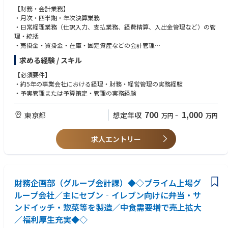
・会社全体では年に数回土曜出勤の日もありますが、振替を含め休暇を取
【財務・会計業務】
得しやすい環境です。祝祭日の関係で土曜日が出勤日の場合もあります
・月次・四半期・年次決算業務
が、有給休暇を使用し、土日休みとしている社員がほとんどです。
・日常経理業務（仕訳入力、支払業務、経費精算、入出金管理など）の管
・総合職のため制度上は転勤の可能性がありますが、直近数年において転
理・統括
勤者は出ていません。
・売掛金・買掛金・在庫・固定資産などの会計管理
・資金管理およびキャッシュフロー管理
求める経験 / スキル
■当社について
当社は中食業界のリーディングカンパニーとして、セブン‐イレブン向け
【管理会計・経営管理】
【必須要件】
商品を手掛けています。単身世帯や高齢者世帯の増加、女性就業率の上昇
・年度予算の策定および予実管理
・約5年の事業会社における経理・財務・経営管理の実務経験
など社会・生活環境の変化を背景に中食市場は拡大を続けており、今後も
・売上・利益・費用などの経営指標の分析
・予実管理または予算策定・管理の実務経験
成長が見込める業界です。海外で事業を行うグループ会社の業績も拡大し
ており、当社グループは国内外での事業成長を目指しています。
【監査・税務対応】
700
1,000
東京都
想定年収
万円
~
万円
・会計監査・監査対応
・税務申告に必要な資料作成および各種税務対応
・韓国本社向け決算・財務報告書の作成および本社との連携
求人エントリー
【業務改善・組織運営】
・財務・会計業務プロセスの改善および内部統制体制の構築
・財務経理チームメンバーの業務管理・育成
財務企画部（グループ会計課）◆◇プライム上場グ
・その他、財務経理に関する業務全般 など
※ご経験やスキルに応じて、上記業務を段階的に担当していただきます。
ループ会社／主にセブン‐イレブン向けに弁当・サ
ンドイッチ・惣菜等を製造／中食需要増で売上拡大
／福利厚生充実◆◇