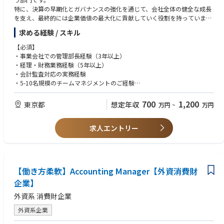
歓迎要件
特に、決算の早期化とガバナンスの強化を通じて、会社全体の健全な成長
４． プロジェクト／トランスフォーメーション
を支え、最終的には企業価値の最大化に貢献していく役割を持っていま
- クロスファンクションでのプロジェクトへ参画し、主体的に推進する
公認会計士資格、または監査法人での監査経験
す。
- 財務データ基盤の構築やレポーティング改善を推進する
消費財、食品・飲料、流通、またはそれに準ずる業界での業務経験
求める経験 / スキル
その他
今回の組織再編により、IPO準備・資本施策・管理会計・M&A・出資とい
【必須】
った「経営企画機能」は、新設の経営企画部への移管を予定しています。
・事業会社での管理部長経験（3年以上）
【英語使用機会】
これによって経営管理部は、コーポレートインフラの専門部門として、よ
・経理・財務業務経験（5年以上）
外部報告資料の作成やマネジメント層との会議・資料において、実務レベ
り強固な体制を築いていきます。
・会計監査対応の実務経験
ルで日常的に英語を活用
本ポジションは、再編後の経営管理部を統括する部長候補のポジションで
・5-10名規模のチームマネジメントのご経験
女性が活躍している職場
す。
ワーキングペアレントが活躍している職場
【歓迎】
シニアステークホルダーとのコミュニケーション機会あり
700
1,200
東京都
想定年収
万円
~
万円
■業務内容
・IPO（新規公開株）準備企業やスタートアップ・成長企業での経営管
裁量を持って主体的に業務を推進できる環境
財務・経理を主軸に、法務・情シスを含むコーポレート機能全体を統括し
理・経理部長経験
ていただきます。
求人エントリー
・監査法人との折衝経験、および良好な関係構築ができる方
監査法人・主幹事証券会社との折衝や内部統制の強化を担いながら、経営
・法務・コンプライアンス・情シス領域など、経理財務以外のコーポレー
企画部門と連携し、事業成長を支える管理体制の構築・運営をお任せしま
トの知見
す。
・複数部門にまたがるマネジメント経験
【働き方柔軟】Accounting Manager【外資消費財
◆財務・経理（メイン領域）
・月次／四半期／年次決算のレビュー・統括（実務はリーダーを含む計5
企業】
名が担当しています）
外資系 消費財企業
・新規事業・海外展開など、事業拡大に伴う会計処理・論点の検討
・制度会計に基づく会計基盤の整備・高度化
外資系企業
・株主・金融機関とのコミュニケーション対応