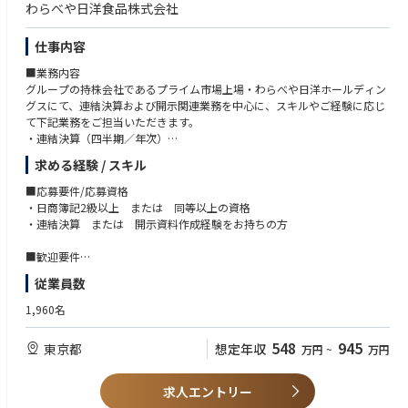
わらべや日洋食品株式会社
仕事内容
■業務内容
グループの持株会社であるプライム市場上場・わらべや日洋ホールディン
グスにて、連結決算および開示関連業務を中心に、スキルやご経験に応じ
て下記業務をご担当いただきます。
・連結決算（四半期／年次）
・予算作成、予実管理、経営管理資料作成
求める経験 / スキル
・有価証券報告書、決算短信、適時開示、その他開示資料の作成
・グループ会社向けの経理・決算業務の指導
■応募要件/応募資格
・監査法人対応、税務対応
・日商簿記2級以上 または 同等以上の資格
・連結決算 または 開示資料作成経験をお持ちの方
■配属先
入社後すぐに、わらべや日洋ホールディングス株式会社へ出向となります
■歓迎要件
（ホールディングスの全社員が出向者で構成されています）。
・上場会社または上場会社の子会社での実務経験
従業員数
・勤務地：東京都新宿区富久町13-19
・法人税、グループ通算等の税務業務経験
・事業内容：食品関連事業
・海外子会社の経理・決算対応経験
1,960名
■組織構成
548
945
東京都
想定年収
万円
~
万円
財務企画部は部長、次長を含む計10名弱で構成されており、グループ会計
課と財務課の2課体制となっています。今回ご入社される方はグループ会
計課への配属を予定しています。
求人エントリー
20代～40代のメンバーが所属しており、30代が最も多い組織です。日頃