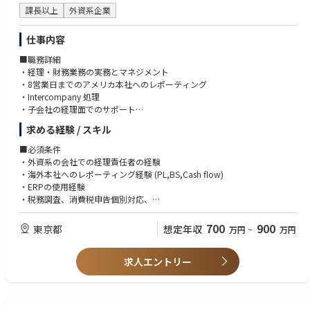
課長以上
外資系企業
仕事内容
■職務詳細
・経理・財務業務の実務とマネジメント
・8営業日までのアメリカ本社へのレポーティング
・Intercompany 処理
・子会社の経理面でのサポート
・原価計算
求める経験 / スキル
・税務申告（消費税・法人税 税理士との調整）
・固定資産計上および減価償却計算
■必須条件
・税務調査対応
・外資系の会社での経理責任者の経験
・金融機関との対応
・海外本社へのレポーティング経験 (PL,BS,Cash flow)
・ERPの使用経験
■同社の特徴
・税務調査、消費税申告個別対応、
・同社は1972年設立、本社を東京都新宿区に置く日本の大手ライターメー
・自動車運転免許(工場、子会社を車で移動していただきます。）
カーです。
・日商簿記2級
700
900
東京都
想定年収
万円
~
万円
海外向けブランドも展開し、多目的ライターは欧米でも広く販売されてい
・英語スキル（TOEIC(R)テスト：700点以上）
ます。
・国内外の生産拠点を活かし、品質とコストのバランスを取った製品展開
求人エントリー
■歓迎条件
が特徴です。
・原価計算の実務経験
・当社の魅力は、長年培った安全技術、幅広い製品ラインナップ、海外展
開力にあります。
小規模ながら機動力のある経営体制で、日用品メーカーとして安定した市