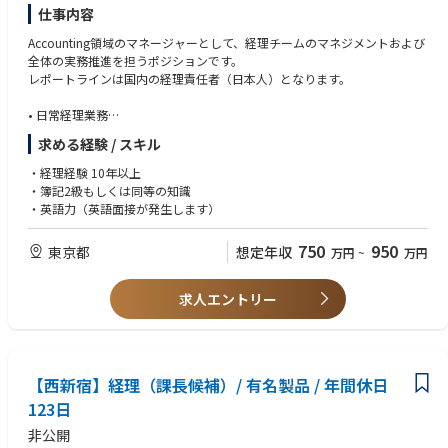
仕事内容
◆IPO準備対応
・監査法人・主幹事証券会社との折衝、および論点・着地点の調整
Accounting領域のマネージャーとして、経理チームのマネジメントおよび
・内部監査室と連携したガバナンス・内部統制の強化
全体の実務推進を担うポジションです。
・上場水準の開示体制・財務戦略の立案・実行支援
レポートラインは国内の経理責任者（日本人）となります。
◆法務・コンプライアンス
• 日常経理業務
・法務・コンプライアンス担当メンバーのマネジメントおよびトラブルシ
• 決算業務全般（月次、四半期、年次）
求める経験 / スキル
ューティング
• 本国へのレポーティング
・各種社内規定の制定・整備・運用管理
• 仕訳およびシステムへの入力・確認
・経理経験 10年以上
・取締役会・株主総会の運営・事務局業務
• 各部門の予算管理表の更新
・簿記2級もしくは同等の知識
• 各種監査補助
・英語力（英語面接が発生します）
◆情報システム
・情シス担当メンバーのマネジメント
750
950
東京都
想定年収
万円
~
万円
・専門家・外部ベンダーと連携した社内インフラの整備・運用管理
求人エントリー
【西新宿】経理（課長候補）/ 有名製品 / 年間休日
123日
非公開