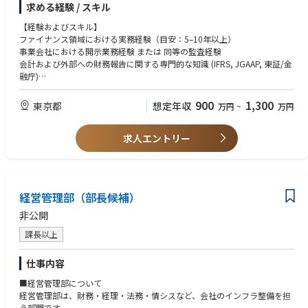
勤者は出ていません。
求める経験 / スキル
また、新規ビジネスや新会計基準の導入に際しては、会計処理の検討、外
部監査人との協議、および社内関連部門との連携をリードし、事業活動の
【経験およびスキル】
■当社について
実態を適切に財務数値および開示へ反映することで、組織全体の意思決定
ファイナンス領域における実務経験（目安：5–10年以上）
当社は中食業界のリーディングカンパニーとして、セブン‐イレブン向け
基盤の強化に貢献します。
事業会社における開示業務経験 または 同等の監査経験
商品を手掛けています。単身世帯や高齢者世帯の増加、女性就業率の上昇
会計および外部への財務報告に関する専門的な知識 (IFRS, JGAAP, 東証/金
など社会・生活環境の変化を背景に中食市場は拡大を続けており、今後も
【業務内容】
融庁)
成長が見込める業界です。海外で事業を行うグループ会社の業績も拡大し
１． 財務報告・ディスクロージャー
マルチタスク、他部署とのコミュニケーション、問題解決能力
ており、当社グループは国内外での事業成長を目指しています。
- タイムリーかつ正確な月次、四半期、年次決算（IFRS、JGAAP）および
マネジメントがビジネス上の判断ができるように資料をまとめる能力
900
1,300
東京都
想定年収
万円
~
万円
各種外部報告（東京証券取引所、金融庁等）を担保する
人材管理能力
- 外部報告に係る会計および開示の品質を確保する
- 外部監査人および社内関係部門との連携を通じて、開示プロセスの早期
求人エントリー
【言語要件（必須）】
化および開示水準の高度化を推進する
日本語：ネイティブレベル
英語：ビジネスレベル
２． 財務プロセス・ガバナンス
- 財務プロセスの標準化・高度化（効率化・自動化）を推進する
【求める人物像 】
経営管理部（部長候補）
- 内部統制（J-SOX含む）および各種ポリシー遵守を担保する
ビジネスモデルを深く理解し、必要な情報を主体的に収集・分析できる方
- 監査対応（外部監査人、内部監査）および関係ステークホルダーとの連
高いオーナーシップを持ち、アウトプットの付加価値向上に継続的に取り
非公開
携を通じて、プロセスおよびガバナンスの継続的な改善を実現する
組める方
課長以上
プレッシャーや限られた時間の中でも冷静かつ適切な判断・行動ができる
３． 新規ビジネス・会計基準対応
方
- 新規ビジネスや新会計基準導入に伴う会計処理を検討し、外部監査人と
不確実性や制約のある状況下でも、広い視野でタイムリーかつ効果的な意
仕事内容
の技術的論点の協議を通じて適切な合意形成を行う
思決定ができる方
■経営管理部について
- 社内関係部門との連携により適切な会計方針を策定・適用するととも
変化や曖昧性を前向きに捉え、周囲にその意義を伝えながら推進できる方
経営管理部は、財務・経理・法務・情シスなど、会社のインフラ整備を担
に、実務への落とし込みを推進する
チームメンバーの成長を支援し、組織全体の成果最大化に貢献できる方
う部門です。