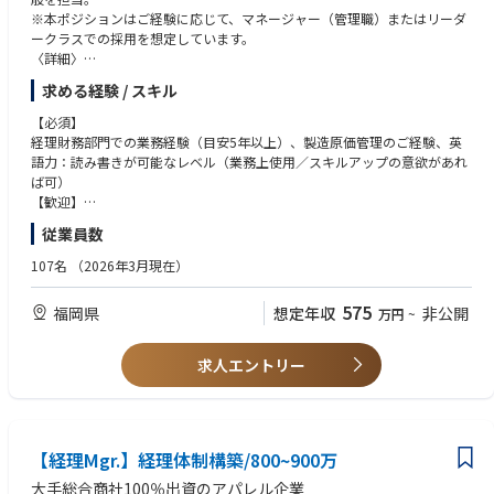
※本ポジションはご経験に応じて、マネージャー（管理職）またはリーダ
ークラスでの採用を想定しています。
〈詳細〉
財務会計：月次・年次決算、財務諸表作成、内外監査対応 ／ 管理会計：
求める経験 / スキル
経営分析に必要な数値取りまとめ、予実管理、差異分析、その他：内部統
制ほか
【必須】
入社直後～数か月は現担当者からAccountingチーム運営に係る引継ぎ、以
経理財務部門での業務経験（目安5年以上）、製造原価管理のご経験、英
降はチームとまとめながら、マネジメント層へのキャリアアップを期待
語力：読み書きが可能なレベル（業務上使用／スキルアップの意欲があれ
ば可）
【歓迎】
英語力：会話が可能なレベル
従業員数
107名
（2026年3月現在）
575
福岡県
想定年収
非公開
万円
~
求人エントリー
【経理Mgr.】経理体制構築/800~900万
大手総合商社100％出資のアパレル企業