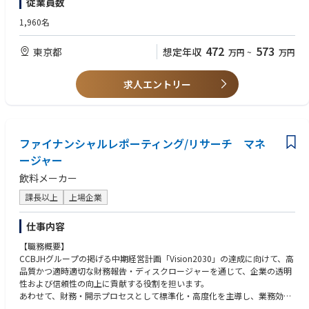
従業員数
名のもと、経理課は課長代理1名とメンバー3名（20～30代）、資産課は3
名が在籍しています。活発にコミュニケーションを取りながら業務を行
1,960名
う、和気あいあいとした雰囲気です。
472
573
東京都
想定年収
万円
~
万円
■キャリアパス
ご入社後は在籍メンバーの業務補佐からお任せし、スキルに応じて徐々に
業務範囲を広げていただきます。経験が浅い業務については部内でフォロ
求人エントリー
ーしますのでご安心ください。
年齢や役職に関係なく、スキルや志向性に応じて業務の幅を広げていただ
くことが可能で、経験を積みながら将来的には部署を牽引するポジション
へキャリアアップしていただくことを期待しています。
ファイナンシャルレポーティング/リサーチ マネ
■ポジションの魅力
ージャー
◇将来的にはご志向に応じて開示資料作成や財務の業務にもチャレンジ可
飲料メーカー
能で、専門性高くキャリア形成をしていける環境です。
◇大手コンビニエンスストアの商品の供給を担うトップベンダーであり、
課長以上
上場企業
中食業界をリードする企業です。安定した事業基盤を有しており、長期的
な視点でキャリアを築くことができます。
仕事内容
■働く環境
【職務概要】
・福利厚生充実も充実しており、長期的に就業できる環境です。
CCBJHグループの掲げる中期経営計画「Vision2030」の達成に向けて、高
・会社全体では年に数回土曜出勤の日もありますが、振替を含め休暇を取
品質かつ適時適切な財務報告・ディスクロージャーを通じて、企業の透明
得しやすい環境です。祝祭日の関係で土曜日が出勤日の場合もあります
性および信頼性の向上に貢献する役割を担います。
が、有給休暇を使用し、土日休みとしている社員がほとんどです。
あわせて、財務・開示プロセスとして標準化・高度化を主導し、業務効率
・総合職のため制度上は転勤の可能性がありますが、直近数年において転
化およびガバナンス強化を推進します。