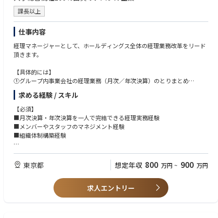
課長以上
仕事内容
経理マネージャーとして、ホールディングス全体の経理業務改革をリード
頂きます。
【具体的には】
①グループ内事業会社の経理業務（月次／年次決算）のとりまとめ
②決算業務の生産性向上に向けた業務改善
求める経験 / スキル
事業子会社の経理部門の統合ための体制構築をお任せ致します。
【必須】
将来的には
■月次決算・年次決算を一人で完結できる経理実務経験
③HD経理部門のマネジメント（メンバー20名程度）
■メンバーやスタッフのマネジメント経験
■組織体制構築経験
【歓迎】
■連結決算業務の経験
800
900
東京都
想定年収
万円
~
万円
■監査法人や税理士法人との連携経験
求人エントリー