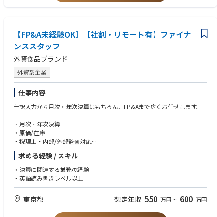
eferred.
 Native in Japanese, Business level in English.
【FP&A未経験OK】【社割・リモート有】ファイナ
ンススタッフ
外資食品ブランド
外資系企業
仕事内容
仕訳入力から月次・年次決算はもちろん、FP&Aまで広くお任せします。
・月次・年次決算
・原価/在庫
・税理士・内部/外部監査対応
・予算策定・予実管理
求める経験 / スキル
・売上・コスト分析
・決算に関連する業務の経験
・英語読み書きレベル以上
550
600
東京都
想定年収
万円
~
万円