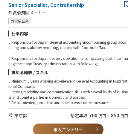
Senior Specialist, Controllership
場を維持しています。
外資消費財メーカー
外資系企業
仕事内容
 Responsible for Japan General accounting encompassing group acco
unting and statutory reporting, dealing with Corporate Tax.
 Responsible for Japan treasury operation encompassing Cash flow ma
nagement and Treasury administration with followings
求める経験 / スキル
 Minimum 5 years working experience in General Accounting in Multi Nat
ional Company.
 Strong discipline and communication skills with several levels of Busine
ss and counter parties in domestic and abroad.
 Detail oriented, proactive and able to work under pressure
 A team player who is happy to roll‐up his or her sleeves and participa
teparticipate at all levels of operation from view of Total optimization
700
850
東京都
想定年収
万円
~
万円
for organization with Business support mind.
 Align with Edgewell / Schick Japan Purpose and Vision
求人エントリー
 Excellent skills in Excel. Experience and Knowledge of SAP, Hyperion pr