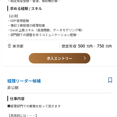
・固定資産登録・管理、償却費計算
拠点も含めた事業運営に関わることができます。経営の意思決定を数字で
・会計監査、税務申告のための資料準備 等
支え、会社の成長に直接貢献できることに加え、将来的には事業推進や体
求める経験 / スキル
・税制改正対応
制構築・改善、戦略的なテーマにも関与できる点が、このポジションのや
りがいです。
【必須】
・ERP使用経験
・簿記２級程度の経理知識
・Excel 上級スキル（高度関数、データモデリング等）
・部門間での調整を伴うコミュニケーション経験
・VBAやPower Automate等の自動化ツールの経験があれば尚可
500
750
東京都
想定年収
万円
~
万円
【尚可】
・連結決算経験
求人エントリー
・製造業での原価会計経験
・システム導入や法改正対応における要件定義、テスト、運用設計などの
プロジェクト参画経験
【求める人物像】
経理リーダー候補
・会社全体を見渡してバランスよく業務を進められる方
・目標達成に向けて前向きに業務に取り組める方
非公開
・コミットメント、プロフェッショナル、コミュニケーション能力、革
新、チームワーク
仕事内容
■経理部門での業務を担って頂きます
【具体的には・・・】