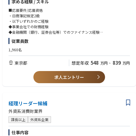
求める経験 / スキル
・連結BS・CF作成/分析
・グループファイナンスの管理運営
■応募要件/応募資格
・財務戦略の策定、推進
・日商簿記検定2級
・以下いずれかのご経験
■配属先
◆事業会社での財務経験
入社後すぐに、わらべや日洋ホールディングス株式会社へ出向となります
◆金融機関（銀行、証券会社等）でのファイナンス経験
（ホールディングスの全社員が出向者で構成されています）。
従業員数
・勤務地：東京都新宿区富久町13-19
■歓迎要件
・事業内容：食品関連事業
・上場会社または上場会社の子会社での実務経験
1,960名
■キャリアパス
548
839
東京都
想定年収
万円
~
万円
財務のプロフェッショナルとして成長いただくことも可能ですし、志向性
に応じて経理・経営企画などへのジョブローテーションもできます。
求人エントリー
■組織構成
財務企画部は部長、次長を含む計10名弱で構成されており、グループ会計
課と財務課の2課体制となっています。今回ご入社される方は財務課への
配属を予定しています。
20代～40代のメンバーが所属しており、30代が最も多い組織です。日頃
経理リーダー候補
から活発にコミュニケーションを取りながら業務を進めており、活気のあ
外資系消費財業界
る職場です。
課長以上
外資系企業
■働く環境
・平均残業時間は月30時間程度です。福利厚生も充実しており、長期的に
仕事内容
就業できる環境です。