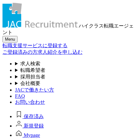
ハイクラス転職
エージェ
ント
Menu
転職支援サービスに登録する
ご登録済みの方
求人紹介を申し込む
求人検索
転職希望者
採用担当者
会社概要
JACで働きたい方
FAQ
お問い合わせ
保存済み
新規登録
Mypage