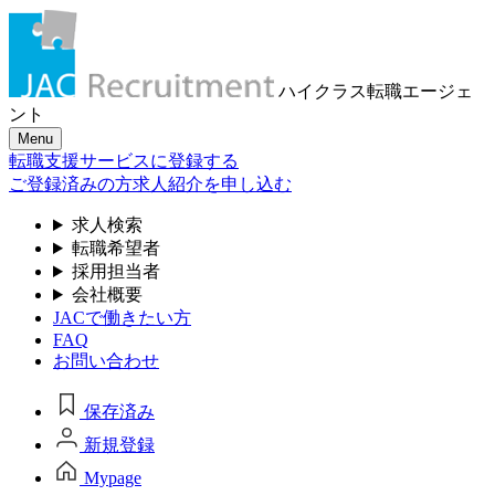
ハイクラス転職
エージェ
ント
Menu
転職支援サービスに登録する
ご登録済みの方
求人紹介を申し込む
求人検索
転職希望者
採用担当者
会社概要
JACで働きたい方
FAQ
お問い合わせ
保存済み
新規登録
Mypage