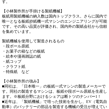
す。
【小林製作所が手掛ける製紙機械】
板紙用製紙機械の納入数は国内トップクラス。さらに国内で
唯一となる板紙抄紙機一式マシンのエンジニアリングが可能
です。その高い品質が評価され、国内外の製紙会社から信頼
を集めています。
製紙機械を使用して製造されるもの
・段ボール原紙
・お菓子の箱などの板紙
・絵本や漫画雑誌の紙
・紙コップ
・クラフト紙
・特殊紙 など
【小林製作所の強み】
■同社は、「日本唯一」の板紙一式マシンの製造メーカーで
す。同社の製造するマシンは、板紙や段ボール原紙を生産し
ます。※板紙分野におけるシェアは断トツのナンバー1！
■近年は、「製紙機械」で培った技術を生かし、EV（電気自
動車）のバッテリーの部品を製造する機械の受注が増えてい