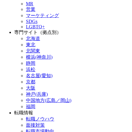
MR
営業
マーケティング
SDGs
LGBTQ+
専門サイト（拠点別）
北海道
東北
北関東
横浜(神奈川)
静岡
浜松
名古屋(愛知)
京都
大阪
神戸(兵庫)
中国地方(広島／岡山)
福岡
転職情報
転職ノウハウ
面接対策
転職市場動向