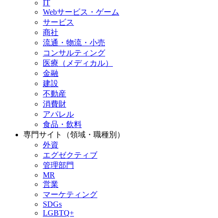
IT
Webサービス・ゲーム
サービス
商社
流通・物流・小売
コンサルティング
医療（メディカル）
金融
建設
不動産
消費財
アパレル
食品・飲料
専門サイト（領域・職種別）
外資
エグゼクティブ
管理部門
MR
営業
マーケティング
SDGs
LGBTQ+