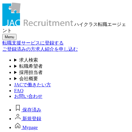
ハイクラス転職
エージェ
ント
Menu
転職支援サービスに登録する
ご登録済みの方
求人紹介を申し込む
求人検索
転職希望者
採用担当者
会社概要
JACで働きたい方
FAQ
お問い合わせ
保存済み
新規登録
Mypage