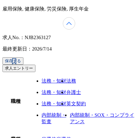
雇用保険, 健康保険, 労災保険, 厚生年金
求人No.：NJB2363127
最終更新日：2026/7/14
保存する
求人エントリー
法務・知財
法務
法務・知財
弁護士
職種
法務・知財
英文契約
内部統制・
内部統制・SOX・コンプライ
監査
アンス