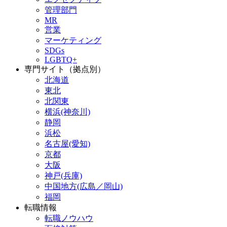
管理部門
MR
営業
マーケティング
SDGs
LGBTQ+
専門サイト（拠点別）
北海道
東北
北関東
横浜(神奈川)
静岡
浜松
名古屋(愛知)
京都
大阪
神戸(兵庫)
中国地方(広島／岡山)
福岡
転職情報
転職ノウハウ