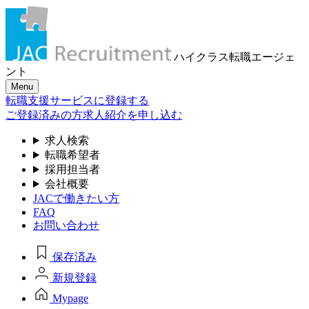
ハイクラス転職
エージェ
ント
Menu
転職支援サービスに登録する
ご登録済みの方
求人紹介を申し込む
求人検索
転職希望者
採用担当者
会社概要
JACで働きたい方
FAQ
お問い合わせ
保存済み
新規登録
Mypage