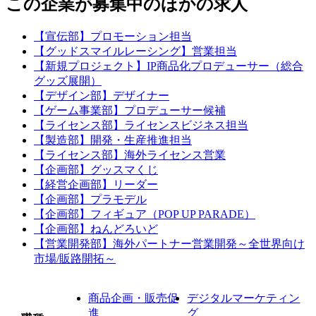
この企業が募集中のほかの求人
【宣伝部】プロモーション担当
【グッドスマイルレーシング】営業担当
【新規プロジェクト】IP商品化プロデューサー（総合
グッズ展開）
【デザイン部】デザイナー
【ゲーム事業部】プロデューサー候補
【ライセンス部】ライセンスビジネス担当
【製造部】開発・生産推進担当
【ライセンス部】海外ライセンス営業
【企画部】グッスマくじ
【経営企画部】リーダー
【企画部】プラモデル
【企画部】フィギュア（POP UP PARADE）
【企画部】ねんどろいど
【営業開発部】海外パートナー営業開発～全世界向け
市場/販路開拓～
商品企画・販売促
デジタルマーケティン
進
グ