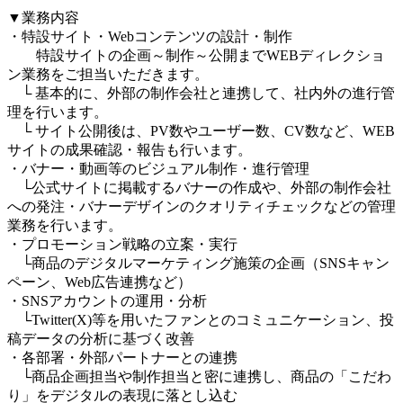
▼業務内容
・特設サイト・Webコンテンツの設計・制作
特設サイトの企画～制作～公開までWEBディレクショ
ン業務をご担当いただきます。
└ 基本的に、外部の制作会社と連携して、社内外の進行管
理を行います。
└ サイト公開後は、PV数やユーザー数、CV数など、WEB
サイトの成果確認・報告も行います。
・バナー・動画等のビジュアル制作・進行管理
└公式サイトに掲載するバナーの作成や、外部の制作会社
への発注・バナーデザインのクオリティチェックなどの管理
業務を行います。
・プロモーション戦略の立案・実行
└商品のデジタルマーケティング施策の企画（SNSキャン
ペーン、Web広告連携など）
・SNSアカウントの運用・分析
└Twitter(X)等を用いたファンとのコミュニケーション、投
稿データの分析に基づく改善
・各部署・外部パートナーとの連携
└商品企画担当や制作担当と密に連携し、商品の「こだわ
り」をデジタルの表現に落とし込む