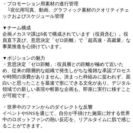
・プロモーション用素材の進行管理
└宣伝用写真、動画、グラフィック素材のクオリティチェ
ックおよびスケジュール管理
▼チーム構成
企画メカスマ課は8名で構成されています（役員含む）。役
員直下及び、意思決定「ゼロ距離」で「超高速・高裁量」な
事業推進を心掛けています。
▼ポジションの魅力
・意思決定「ゼロ距離」: 役員層との距離が極めて近いた
め、従来の階層的な組織で発生しがちな複雑な承認プロセス
や時間の浪費がありません。決まった枠組みに捉われず、面
白いと思ったことを最速で形にできる文化があり、デジタル
領域での新しい表現や斬新な企画も、即座に実行に移すこと
が可能です 。
・世界中のファンからのダイレクトな反響
イベントやSNSを通じて、自分が手掛けた施策に対する世界
中のロボットファンの熱い反応を、リアルタイムに肌で感じ
ることができます。