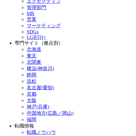
エグゼクティブ
管理部門
MR
営業
マーケティング
SDGs
LGBTQ+
専門サイト（拠点別）
北海道
東北
北関東
横浜(神奈川)
静岡
浜松
名古屋(愛知)
京都
大阪
神戸(兵庫)
中国地方(広島／岡山)
福岡
転職情報
転職ノウハウ