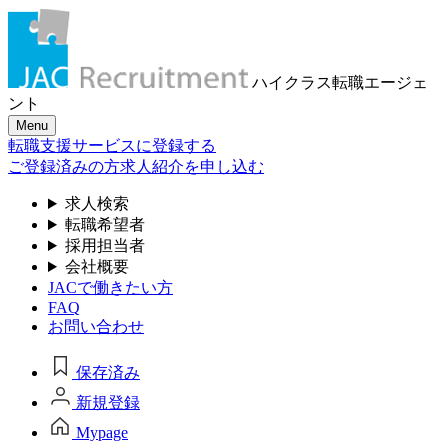
ハイクラス転職
エージェ
ント
Menu
転職支援サービスに登録する
ご登録済みの方
求人紹介を申し込む
求人検索
転職希望者
採用担当者
会社概要
JACで働きたい方
FAQ
お問い合わせ
保存済み
新規登録
Mypage