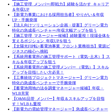
【施工管理_メンバー/即戦力】経験を活かす_キャリア
＆年収UP
【新電力事業における採用担当者】やりがい＆年収
UP・手腕発揮
【法人向けソリューション企画・提案】グリーン電力
特化の急成長ベンチャー/年収大幅アップを狙う
【施工管理_マネージャー候補】経験重視！現場全体を
支えるポジション_年収UPを狙う
【太陽光FIP転+蓄電池事業_フロント業務担当】電源ビ
ジネスの核心へ挑戦
【系統用蓄電所の施工管理サポート（電気･土木）】ス
キル＆年収アップを狙う
【系統用蓄電所の施工管理メンバー （電気）】スキル
アップを目指したい方必見！
【工事統括プロジェクトマネージャー】グリーン電力
特化の急成長ベンチャーで手腕発揮
【蓄電池用地の法令調査マネージャー候補】年収・
WLB充実
【O&M/品管_メンバー】年収＆スキルアップを目指
す！WLBも重視
【新電力の需給管理マネージャー】急成長ベンチャー