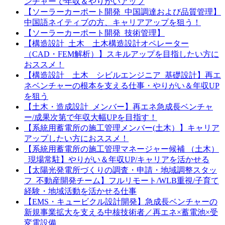
ンチャーで年収＆やりがいアップ
【ソーラーカーポート開発_中国調達および品質管理】
中国語ネイティブの方、キャリアアップを狙う！
【ソーラーカーポート開発_技術管理】
【構造設計_土木 土木構造設計オペレーター
（CAD・FEM解析）】スキルアップを目指したい方に
おススメ！
【構造設計＿土木 シビルエンジニア_基礎設計】再エ
ネベンチャーの根本を支える仕事・やりがい＆年収UP
を狙う
【土木・造成設計_メンバー】再エネ急成長ベンチャ
ー/成果次第で年収大幅UPを目指す！
【系統用蓄電所の施工管理メンバー(土木）】キャリア
アップしたい方におススメ！
【系統用蓄電所の施工管理マネージャー候補 （土木）
_現場常駐】やりがい＆年収UP/キャリアを活かせる
【太陽光発電所づくりの調査・申請・地域調整スタッ
フ_不動産開発チーム】フルリモート/WLB重視/子育て
経験・地域活動を活かせる仕事
【EMS・キュービクル設計開発】急成長ベンチャーの
新規事業拡大を支える中核技術者／再エネ×蓄電池×受
変電設備