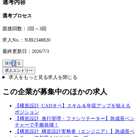
選考内容
選考プロセス
面接回数：2回～3回
求人No.：NJB2348820
最終更新日：2026/7/3
保存する
求人エントリー
求人をもっと見る
求人を閉じる
この企業が募集中のほかの求人
【構造設計_CADオペ】スキル＆年収アップを狙える
ポジション
【構造設計_進行管理・ファシリテーター】急成長ベン
チャーで手腕発揮！
【構造設計_構造設計実務者（エンジニア）】急成長ベ