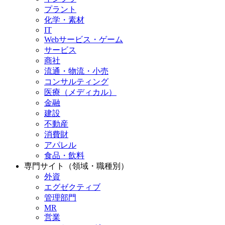
プラント
化学・素材
IT
Webサービス・ゲーム
サービス
商社
流通・物流・小売
コンサルティング
医療（メディカル）
金融
建設
不動産
消費財
アパレル
食品・飲料
専門サイト（領域・職種別）
外資
エグゼクティブ
管理部門
MR
営業