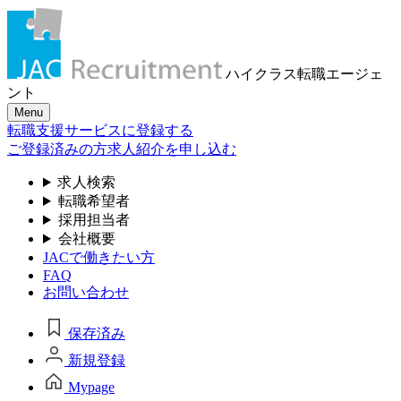
ハイクラス転職
エージェ
ント
Menu
転職支援サービスに登録する
ご登録済みの方
求人紹介を申し込む
求人検索
転職希望者
採用担当者
会社概要
JACで働きたい方
FAQ
お問い合わせ
保存済み
新規登録
Mypage