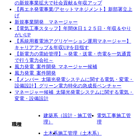
の新規事業拡大で社会貢献＆年収アップ
【再エネ発電事業/アセットマネジメント】新部署立上
げ
新規事業開発 マネージャー
【電気工事スタッフ】年間休日１２５日・年収＆やり
がいUP
【系統用蓄電池アグリゲーション運用マネージャー】
キャリアアップ＆年収UPを目指す
【新電力の需給管理】～発電・送電・売電を一気通貫
で行う電力会社～
風力発電_案件開発_マネージャー候補
風力発電_案件開発
【メンバー_太陽光発電システムに関する電気・変電・
設備設計】グリーン電力特化の急成長ベンチャー
マネージャー候補_太陽光発電システムに関する電気・
変電・設備設計
建築系（設計・施工管
電気工事施工管
理）
理
職種
土木系
施工管理（土木系）