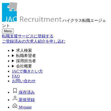
ハイクラス転職
エージェ
ント
Menu
転職支援サービスに登録する
ご登録済みの方
求人紹介を申し込む
求人検索
転職希望者
採用担当者
会社概要
JACで働きたい方
FAQ
お問い合わせ
保存済み
新規登録
Mypage