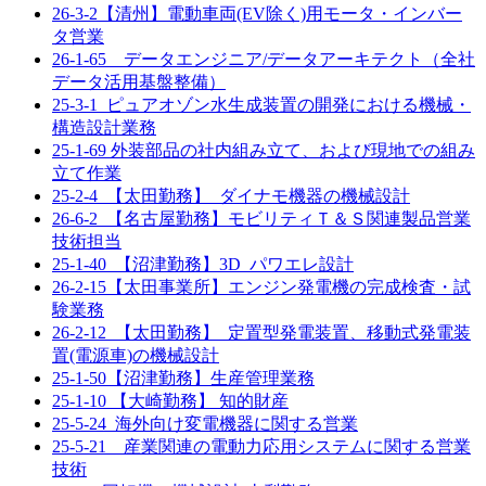
26-3-2【清州】電動車両(EV除く)用モータ・インバー
タ営業
26-1-65 データエンジニア/データアーキテクト（全社
データ活用基盤整備）
25-3-1_ピュアオゾン水生成装置の開発における機械・
構造設計業務
25-1-69 外装部品の社内組み立て、および現地での組み
立て作業
25-2-4_【太田勤務】_ダイナモ機器の機械設計
26-6-2_【名古屋勤務】モビリティＴ＆Ｓ関連製品営業
技術担当
25-1-40_【沼津勤務】3D_パワエレ設計
26-2-15【太田事業所】エンジン発電機の完成検査・試
験業務
26-2-12_【太田勤務】_定置型発電装置、移動式発電装
置(電源車)の機械設計
25-1-50【沼津勤務】生産管理業務
25-1-10 【大崎勤務】 知的財産
25-5-24_海外向け変電機器に関する営業
25-5-21 産業関連の電動力応用システムに関する営業
技術