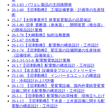
26-1-83_パワエレ製品の主回路開発
26-1-60_【沼津勤務】_工場設備更新・計画等の生産技
術
25-2-7【太田事業所】発電装置製品の品質保証
26-1-80_沼津_遮断器（単体器）、開閉装置（複合器）
の開発品設計業務
26-1-78【大崎勤務】知的法務業務
25-1-67_DX推進
26-1-15【沼津勤務】_配電盤の構造設計・工作設計
26-1-74_【沼津勤務】_変圧器の設備関連の生産技術
（設備技術、設備保全）
26-1-3/1-5/1-6_配電盤電気設計業務
26 1-7【沼津勤務】配電盤の構造設計・工作設計
26-3-3 【名古屋】設備保全プロジェクトリーダー
25-1-66_【沼津勤務】_インバータユニットの構造設
計・冷却設計および評価
26-1-72_【沼津勤務】_受変電設備、国内外電鉄受変電
設備に関する配電盤の構造設計・工作設計
26-1-1_【沼津勤務】配電盤の出荷検査、現地立ち上げ
26-1-13 【沼津勤務】下水道・上水道設備に関する配
電盤の構造設計・工作設計