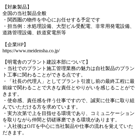
【対象製品】
全国の当社製品全般
・関西圏の物件を中心にお任せする予定です
・担当例：水処理設備、大型ビル受配電、非常用発電設備、
道路管理設備、鉄道変電所等
【企業HP】
https://www.meidensha.co.jp/
【明電舎のプラント建設本部について】
・当社でのプラント施工管理業務の魅力は自社製品のプラン
ト工事に関わることができる点です。
・「社長の代理人」としてプラント引渡し前の最終工程に最
前線で関わることで大きな責任とやりがいを感じることがで
きます。
・使命感、責任感を伴う仕事ですので、誠実に仕事に取り組
んでいただける方を求めています。
・実力次第で上を目指せる環境であり、コミュニケーション
を取りながら仲間と切磋琢磨できる環境があります。
・入社後はOJTを中心に当社製品や仕事の流れを覚えていた
だきます。