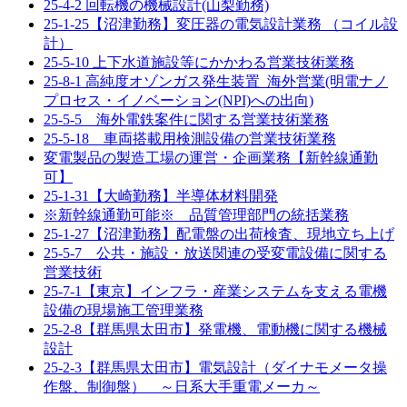
25-4-2 回転機の機械設計(山梨勤務)
25-1-25【沼津勤務】変圧器の電気設計業務 （コイル設
計）
25-5-10 上下水道施設等にかかわる営業技術業務
25-8-1 高純度オゾンガス発生装置_海外営業(明電ナノ
プロセス・イノベーション(NPI)への出向)
25-5-5 海外電鉄案件に関する営業技術業務
25-5-18 車両搭載用検測設備の営業技術業務
変電製品の製造工場の運営・企画業務【新幹線通勤
可】
25-1-31【大崎勤務】半導体材料開発
※新幹線通勤可能※ 品質管理部門の統括業務
25-1-27【沼津勤務】配電盤の出荷検査、現地立ち上げ
25-5-7 公共・施設・放送関連の受変電設備に関する
営業技術
25-7-1【東京】インフラ・産業システムを支える電機
設備の現場施工管理業務
25-2-8【群馬県太田市】発電機、電動機に関する機械
設計
25-2-3【群馬県太田市】電気設計（ダイナモメータ操
作盤、制御盤） ～日系大手重電メーカ～