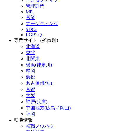
管理部門
MR
営業
マーケティング
SDGs
LGBTQ+
専門サイト（拠点別）
北海道
東北
北関東
横浜(神奈川)
静岡
浜松
名古屋(愛知)
京都
大阪
神戸(兵庫)
中国地方(広島／岡山)
福岡
転職情報
転職ノウハウ