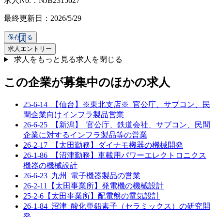
求人No.：NJB2315627
最終更新日：2026/5/29
保存する
求人エントリー
求人をもっと見る
求人を閉じる
この企業が募集中のほかの求人
25-6-14_【仙台】※東北支店※_官公庁、サブコン、民
間企業向けインフラ製品営業
26-6-25_【新潟】_官公庁、鉄道会社、サブコン、民間
企業に対するインフラ製品等の営業
26-2-17_【太田勤務】ダイナモ機器の機械開発
26-1-86_【沼津勤務】車載用パワーエレクトロニクス
機器の機械設計
26-6-23_九州_電子機器製品の営業
26-2-11【太田事業所】発電機の機械設計
25-2-6【太田事業所】配電盤の電気設計
26-1-84_沼津_酸化亜鉛素子（セラミックス）の研究開
発