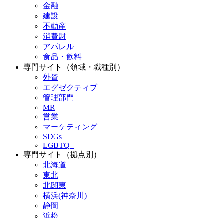
金融
建設
不動産
消費財
アパレル
食品・飲料
専門サイト（領域・職種別）
外資
エグゼクティブ
管理部門
MR
営業
マーケティング
SDGs
LGBTQ+
専門サイト（拠点別）
北海道
東北
北関東
横浜(神奈川)
静岡
浜松