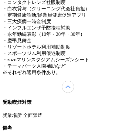
・コンタクトレンズ社販制度
・白衣貸与（クリーニング代会社負担）
・定期健康診断/従業員健康促進アプリ
・三大疾病一時金制度
・インフルエンザ予防接種補助
・永年勤続表彰（10年・20年・30年）
・慶弔見舞金
・リゾートホテル利用補助制度
・スポーツジム利用優遇制度
・zozoマリンスタジアムシーズンシート
・テーマパーク入園補助など
※それぞれ適用条件あり。
受動喫煙対策
就業場所 全面禁煙
備考