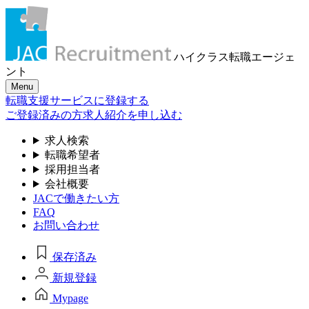
ハイクラス転職
エージェ
ント
Menu
転職支援サービスに登録する
ご登録済みの方
求人紹介を申し込む
求人検索
転職希望者
採用担当者
会社概要
JACで働きたい方
FAQ
お問い合わせ
保存済み
新規登録
Mypage