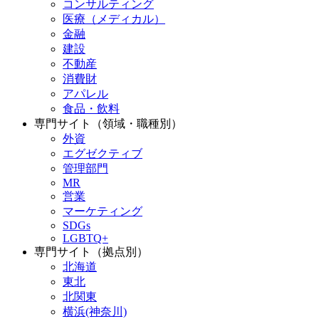
コンサルティング
医療（メディカル）
金融
建設
不動産
消費財
アパレル
食品・飲料
専門サイト（領域・職種別）
外資
エグゼクティブ
管理部門
MR
営業
マーケティング
SDGs
LGBTQ+
専門サイト（拠点別）
北海道
東北
北関東
横浜(神奈川)