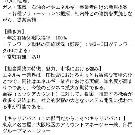
（QCD管理）
ガス・電気・石油会社やエネルギー事業者向けの新規提案
－各種ソリューションの把握、社内外との連携を実施しな
がら、提案実施
【働き方】
・年次有給休暇取得率：100％
・テレワーク勤務の実施状況（頻度）：週2～3日がテレワー
ク(PJによる）
・常駐有無：あり
【担当業務の特徴、魅力、市場における強み】
エネルギー業界は、IT投資におけるもっとも活発な市場のひ
とつで、同社はエネルギー業界における実績、知名度が高ま
りつつあり、今後のビジネス拡大が期待できる。
顧客（ビックアカウント）に対して、提案、推進する機会が
数多く見込まれ、社会的影響の大きなシステム開発に携われ
る事が可能である。
【キャリアパス（この部門だからこそのキャリアパス）】
東京／名古屋／大阪地区のアカウントマネージャー兼、部門
グループマネ－ジャー