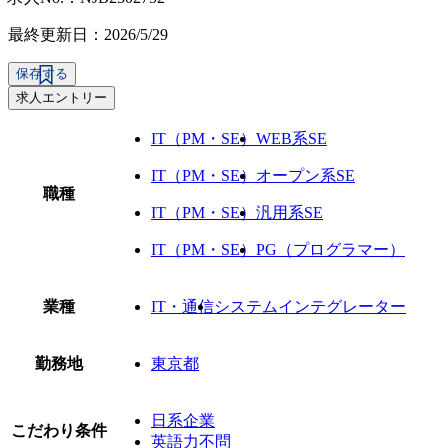
最終更新日：2026/5/29
保存する
求人エントリー
IT（PM・SE）
WEB系SE
IT（PM・SE）
オープン系SE
職種
IT（PM・SE）
汎用系SE
IT（PM・SE）
PG（プログラマー）
業種
IT・通信
システムインテグレーター
勤務地
東京都
日系企業
こだわり条件
英語力不問