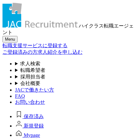
ハイクラス転職
エージェ
ント
Menu
転職支援サービスに登録する
ご登録済みの方
求人紹介を申し込む
求人検索
転職希望者
採用担当者
会社概要
JACで働きたい方
FAQ
お問い合わせ
保存済み
新規登録
Mypage