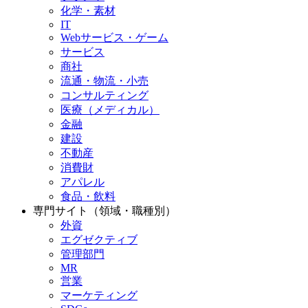
化学・素材
IT
Webサービス・ゲーム
サービス
商社
流通・物流・小売
コンサルティング
医療（メディカル）
金融
建設
不動産
消費財
アパレル
食品・飲料
専門サイト（領域・職種別）
外資
エグゼクティブ
管理部門
MR
営業
マーケティング