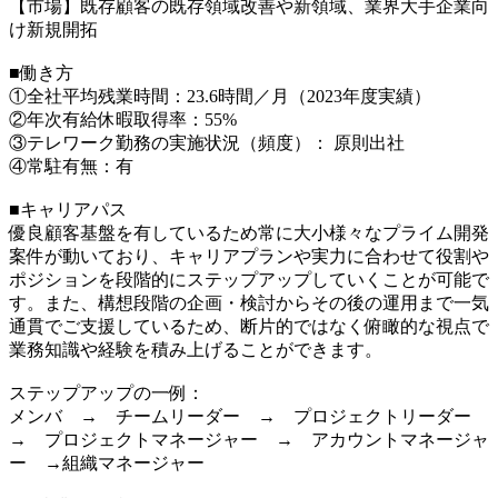
【市場】既存顧客の既存領域改善や新領域、業界大手企業向
け新規開拓
■働き方
①全社平均残業時間：23.6時間／月（2023年度実績）
②年次有給休暇取得率：55%
③テレワーク勤務の実施状況（頻度）： 原則出社
④常駐有無：有
■キャリアパス
優良顧客基盤を有しているため常に大小様々なプライム開発
案件が動いており、キャリアプランや実力に合わせて役割や
ポジションを段階的にステップアップしていくことが可能で
す。また、構想段階の企画・検討からその後の運用まで一気
通貫でご支援しているため、断片的ではなく俯瞰的な視点で
業務知識や経験を積み上げることができます。
ステップアップの一例：
メンバ → チームリーダー → プロジェクトリーダー
→ プロジェクトマネージャー → アカウントマネージャ
ー →組織マネージャー