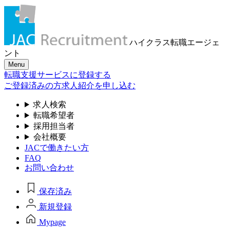
ハイクラス転職
エージェ
ント
Menu
転職支援サービスに登録する
ご登録済みの方
求人紹介を申し込む
求人検索
転職希望者
採用担当者
会社概要
JACで働きたい方
FAQ
お問い合わせ
保存済み
新規登録
Mypage