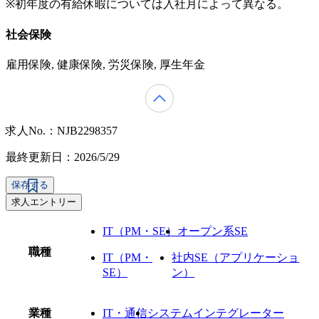
※初年度の有給休暇については入社月によって異なる。
社会保険
雇用保険, 健康保険, 労災保険, 厚生年金
求人No.：NJB2298357
最終更新日：2026/5/29
保存する
求人エントリー
IT（PM・SE）
オープン系SE
職種
IT（PM・
社内SE（アプリケーショ
SE）
ン）
業種
IT・通信
システムインテグレーター