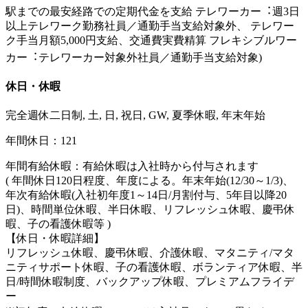
駅までの最安経路での定期代⾦を支給 テレワーカー︓週3日
以上テレワーク勤務社員／通勤⼿当支給対象外、 テレワー
ク⼿当月額5,000円支給、交通費実費精算 フレキシブルワー
カー︓テレワーカー対象外社員／通勤⼿当支給対象)
休日・休暇
完全週休二日制, 土, 日, 祝日, GW, 夏季休暇, 年末年始
年間休日：121
年間有給休暇：有給休暇は入社時から付与されます
( 年間休日120日程度、年度による。年末年始(12/30～1/3)、
年次有給休暇(入社初年度1～14日/月割付与、5年目以降20
日)、時間単位休暇、半日休暇、リフレッシュ休暇、慶弔休
暇、子の看護休暇等 )
【休日・休暇詳細】
リフレッシュ休暇、慶弔休暇、介護休暇、マタニティ/マタ
ニティサポート休暇、子の看護休暇、ボランティア休暇、半
日/時間休暇制度、バックアップ休暇、プレミアムフライデ
ー