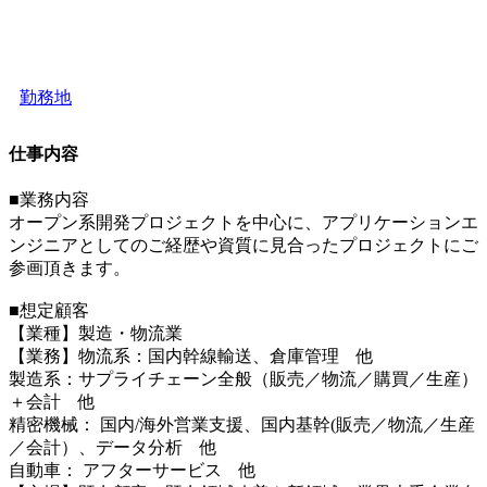
勤務地
仕事内容
■業務内容
オープン系開発プロジェクトを中心に、アプリケーションエ
ンジニアとしてのご経歴や資質に見合ったプロジェクトにご
参画頂きます。
■想定顧客
【業種】製造・物流業
【業務】物流系：国内幹線輸送、倉庫管理 他
製造系：サプライチェーン全般（販売／物流／購買／生産）
＋会計 他
精密機械： 国内/海外営業支援、国内基幹(販売／物流／生産
／会計）、データ分析 他
自動車： アフターサービス 他