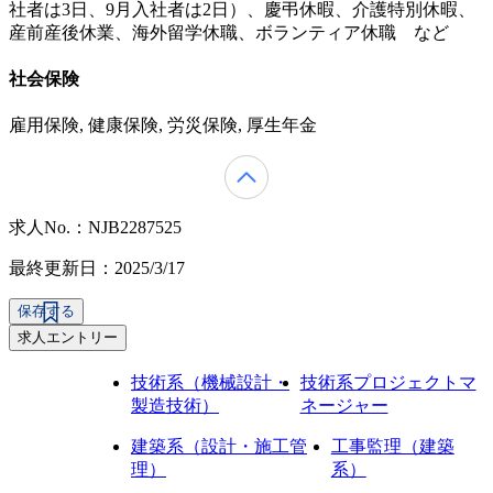
社者は3日、9月入社者は2日）、慶弔休暇、介護特別休暇、
産前産後休業、海外留学休職、ボランティア休職 など
社会保険
雇用保険, 健康保険, 労災保険, 厚生年金
求人No.：NJB2287525
最終更新日：2025/3/17
保存する
求人エントリー
技術系（機械設計・
技術系プロジェクトマ
製造技術）
ネージャー
建築系（設計・施工管
工事監理（建築
理）
系）