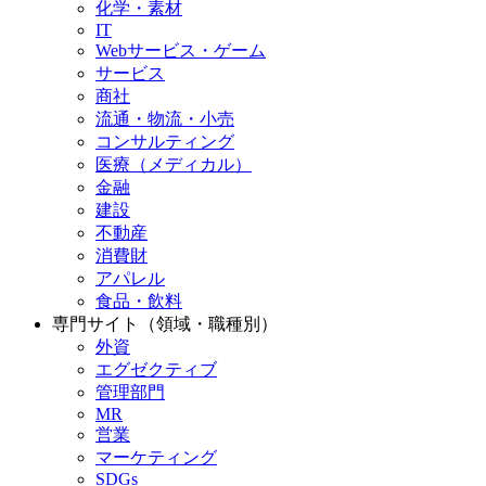
化学・素材
IT
Webサービス・ゲーム
サービス
商社
流通・物流・小売
コンサルティング
医療（メディカル）
金融
建設
不動産
消費財
アパレル
食品・飲料
専門サイト（領域・職種別）
外資
エグゼクティブ
管理部門
MR
営業
マーケティング
SDGs