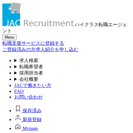
ハイクラス転職
エージェ
ント
Menu
転職支援サービスに登録する
ご登録済みの方
求人紹介を申し込む
求人検索
転職希望者
採用担当者
会社概要
JACで働きたい方
FAQ
お問い合わせ
保存済み
新規登録
Mypage