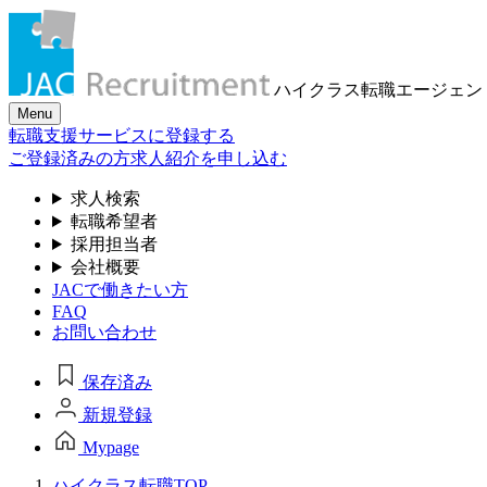
ハイクラス転職
エージェン
Menu
転職支援サービスに登録する
ご登録済みの方
求人紹介を申し込む
求人検索
転職希望者
採用担当者
会社概要
JACで働きたい方
FAQ
お問い合わせ
保存済み
新規登録
Mypage
ハイクラス転職TOP