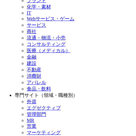
プラント
化学・素材
IT
Webサービス・ゲーム
サービス
商社
流通・物流・小売
コンサルティング
医療（メディカル）
金融
建設
不動産
消費財
アパレル
食品・飲料
専門サイト（領域・職種別）
外資
エグゼクティブ
管理部門
MR
営業
マーケティング