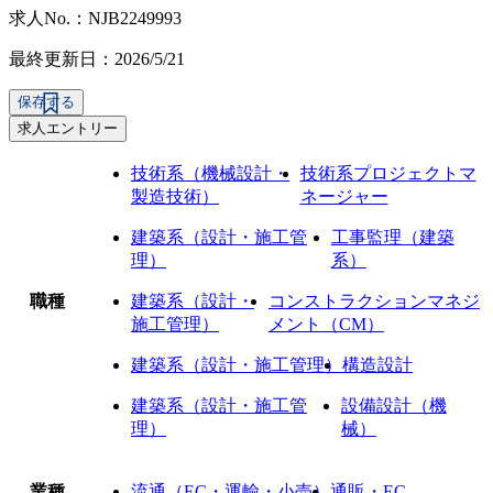
求人No.：NJB2249993
最終更新日：2026/5/21
保存する
求人エントリー
技術系（機械設計・
技術系プロジェクトマ
製造技術）
ネージャー
建築系（設計・施工管
工事監理（建築
理）
系）
職種
建築系（設計・
コンストラクションマネジ
施工管理）
メント（CM）
建築系（設計・施工管理）
構造設計
建築系（設計・施工管
設備設計（機
理）
械）
業種
流通（EC・運輸・小売）
通販・EC