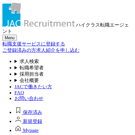
ハイクラス転職
エージェ
ント
Menu
転職支援サービスに登録する
ご登録済みの方
求人紹介を申し込む
求人検索
転職希望者
採用担当者
会社概要
JACで働きたい方
FAQ
お問い合わせ
保存済み
新規登録
Mypage