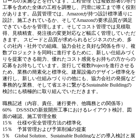
ロールの実施などを行います。工程管理では複数部署の専門
工事を含めた全体の工程を調整し、円滑に竣工まで導く役割
があります。品質管理では、Amazonが持つ設計標準通りに
設計、施工されているか、そしてAmazonの要求品質が満足
できているかを管理します。そしてコスト管理では見積取
得、見積精査、発注後の変更対応など幅広く管理していただ
きます。 スピードと品質が求められるビジネスのため、多
くの社内・社外での組織、協力会社と良好な関係を作り、複
数プロジェクトを同時に進行するために、新しい仕組みづく
りを提案できる能力、優れたコスト感覚をお持ちの方からの
応募をお待ちしています。並行して複数Projectを進行させる
ため、業務の簡素化と標準化、建屋設備のデザイン標準化を
遂行し、新しい仕組みづくりの他にも、協力会社の発掘など
事務的な業務、そして省エネに繋がるSustainable Buildingの
検討にも積極的に取り組んでいただきます。
職務記述（内容、責任、遂行要件、他職務との関係等）
60% DS/SSDの新規開所工事におけるレイアウト検討、図
面の確認、施工管理全般
15％ 仕様や安全管理方法の標準化
15％ 予算管理および予算削減の提案
5％ Global Solution、Sustainable Buildingなどの導入検討と展