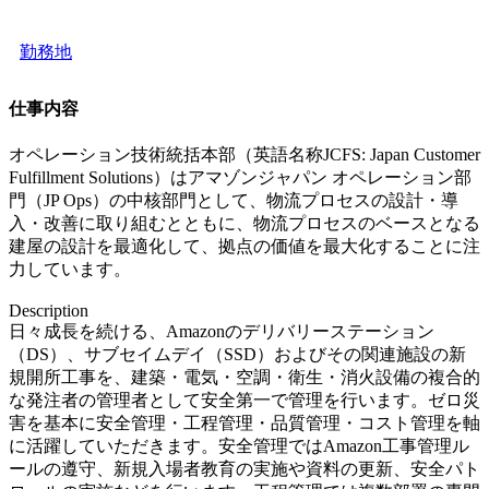
勤務地
仕事内容
オペレーション技術統括本部（英語名称JCFS: Japan Customer
Fulfillment Solutions）はアマゾンジャパン オペレーション部
門（JP Ops）の中核部門として、物流プロセスの設計・導
入・改善に取り組むとともに、物流プロセスのベースとなる
建屋の設計を最適化して、拠点の価値を最大化することに注
力しています。
Description
日々成長を続ける、Amazonのデリバリーステーション
（DS）、サブセイムデイ（SSD）およびその関連施設の新
規開所工事を、建築・電気・空調・衛生・消火設備の複合的
な発注者の管理者として安全第一で管理を行います。ゼロ災
害を基本に安全管理・工程管理・品質管理・コスト管理を軸
に活躍していただきます。安全管理ではAmazon工事管理ル
ールの遵守、新規入場者教育の実施や資料の更新、安全パト