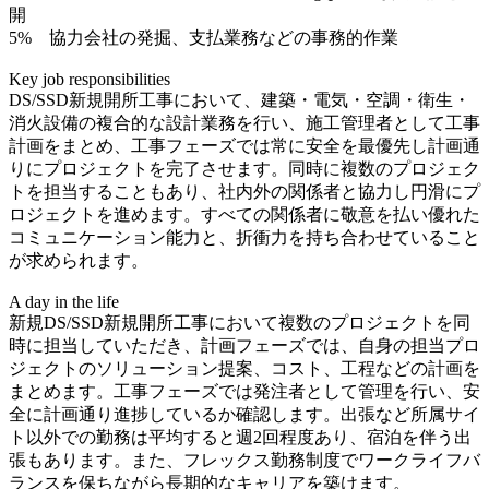
開
5% 協力会社の発掘、支払業務などの事務的作業
Key job responsibilities
DS/SSD新規開所工事において、建築・電気・空調・衛生・
消火設備の複合的な設計業務を行い、施工管理者として工事
計画をまとめ、工事フェーズでは常に安全を最優先し計画通
りにプロジェクトを完了させます。同時に複数のプロジェク
トを担当することもあり、社内外の関係者と協力し円滑にプ
ロジェクトを進めます。すべての関係者に敬意を払い優れた
コミュニケーション能力と、折衝力を持ち合わせていること
が求められます。
A day in the life
新規DS/SSD新規開所工事において複数のプロジェクトを同
時に担当していただき、計画フェーズでは、自身の担当プロ
ジェクトのソリューション提案、コスト、工程などの計画を
まとめます。工事フェーズでは発注者として管理を行い、安
全に計画通り進捗しているか確認します。出張など所属サイ
ト以外での勤務は平均すると週2回程度あり、宿泊を伴う出
張もあります。また、フレックス勤務制度でワークライフバ
ランスを保ちながら長期的なキャリアを築けます。