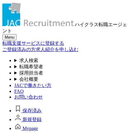
ハイクラス転職
エージェ
ント
Menu
転職支援サービスに登録する
ご登録済みの方
求人紹介を申し込む
求人検索
転職希望者
採用担当者
会社概要
JACで働きたい方
FAQ
お問い合わせ
保存済み
新規登録
Mypage