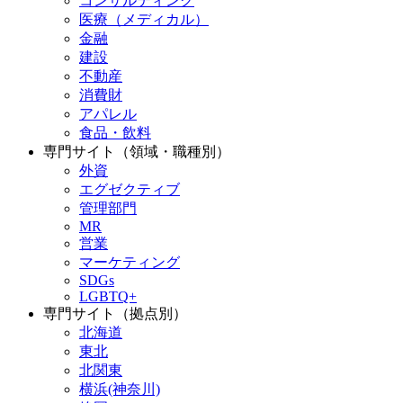
コンサルティング
医療（メディカル）
金融
建設
不動産
消費財
アパレル
食品・飲料
専門サイト（領域・職種別）
外資
エグゼクティブ
管理部門
MR
営業
マーケティング
SDGs
LGBTQ+
専門サイト（拠点別）
北海道
東北
北関東
横浜(神奈川)