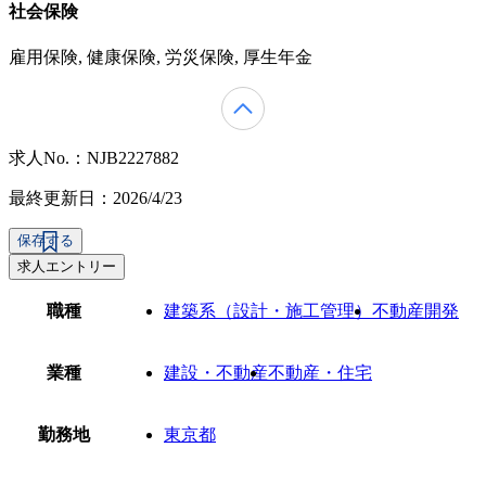
社会保険
雇用保険, 健康保険, 労災保険, 厚生年金
求人No.：NJB2227882
最終更新日：2026/4/23
保存する
求人エントリー
職種
建築系（設計・施工管理）
不動産開発
業種
建設・不動産
不動産・住宅
勤務地
東京都