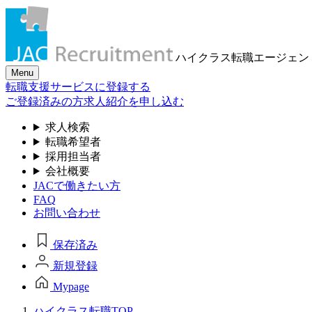
ハイクラス転職
エージェン
Menu
転職支援サービスに登録する
ご登録済みの方
求人紹介を申し込む
求人検索
転職希望者
採用担当者
会社概要
JACで働きたい方
FAQ
お問い合わせ
保存済み
新規登録
Mypage
ハイクラス転職TOP