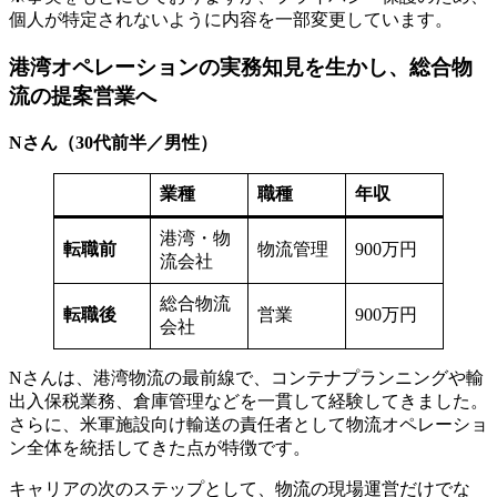
個人が特定されないように内容を一部変更しています。
港湾オペレーションの実務知見を生かし、総合物
流の提案営業へ
Nさん（30代前半／男性）
業種
職種
年収
港湾・物
転職前
物流管理
900万円
流会社
総合物流
転職後
営業
900万円
会社
Nさんは、港湾物流の最前線で、コンテナプランニングや輸
出入保税業務、倉庫管理などを一貫して経験してきました。
さらに、米軍施設向け輸送の責任者として物流オペレーショ
ン全体を統括してきた点が特徴です。
キャリアの次のステップとして、物流の現場運営だけでな