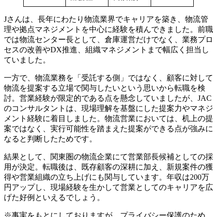
Jさんは、長年にわたり物流業界でキャリアを築き、物流管
理や拠点マネジメントを中心に経験を積んできました。前職
では物流センター長として、倉庫運営だけでなく、業務プロ
セスの改善やDX推進、組織マネジメントまで幅広く担当し
ていました。
一方で、物流業務を「受託する側」ではなく、顧客に対して
物流を提案する立場で関与したいという思いから転職を検
討。営業経験が限定的である点を懸念していましたが、JAC
のコンサルタントは、現場理解を基盤にした提案力やマネジ
メント経験に着目しました。物流営業においては、机上の提
案ではなく、実行可能性を踏まえた提案ができる点が強みに
なると判断したためです。
結果として、関東圏の物流企業にて営業部長候補としての採
用が決定。転職後は、既存顧客の深耕に加え、新規案件の獲
得や営業組織の立ち上げにも関与しています。年収は200万
円アップし、現場経験を生かして営業としてのキャリアを広
げた好例といえるでしょう。
※事実をもとにしておりますが、プライバシー保護のため、