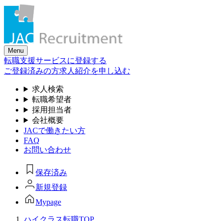
Skip
to
the
content
Menu
転職支援サービスに登録する
ご登録済みの方
求人紹介を申し込む
求人検索
転職希望者
採用担当者
会社概要
JACで働きたい方
FAQ
お問い合わせ
保存済み
新規登録
Mypage
ハイクラス転職TOP