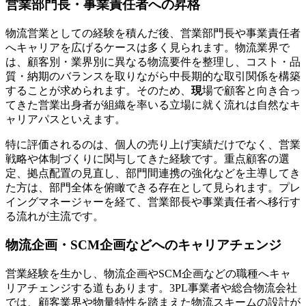
営業部門長・事業責任者への昇格
物流営業としての経験を積んだ後、営業部門長や事業責任者
へキャリアを広げるケースは多く見られます。物流業界で
は、顧客別・業界別に異なる物流要件を整理し、コスト・品
質・納期のバランスを取りながら中長期的な取引関係を構築
することが求められます。そのため、
現
場で顧客と向き合っ
てきた営業出身者が組織を率いる立場に就く流れは自然なキ
ャリアパスといえます。
特に評価されるのは、個人の売り上げ実績だけでなく、営業
戦略や体制づくりに関与してきた経験です。重点顧客の選
定、拠点配置の見直し、部門間連携の強化などを主導してき
た方は、部門全体を俯瞰できる存在として見られます。プレ
イングマネージャーを経て、営業部長や事業責任者へ移行す
る流れが主流です。
物流企画・SCM企画などへのキャリアチェンジ
営業経験を生かし、物流企画やSCM企画などの職種へキャ
リアチェンジする道もあります。3PL事業者や総合物流会社
では、顧客業界や物量特性を踏まえた物流スキームの設計が