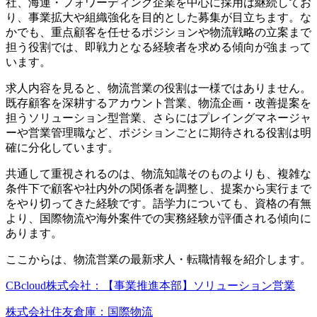
社、海運・フォワーディング企業を中心に採用は継続してお
り、事業拡大や組織強化を目的とした募集が目立ちます。な
かでも、重点顧客を任せるポジションや物流戦略の立案まで
担う役割では、即戦力となる経験者を求める傾向が強まって
います。
求人内容を見ると、物流営業の役割は一様ではありません。
既存顧客を深耕するアカウント営業、物流企画・改善提案を
担うソリューション型営業、さらにはプレイングマネージャ
ーや営業管理職など、ポジションごとに期待される役割は明
確に分化しています。
共通して重視されるのは、物流知識そのものよりも、複雑な
条件下で顧客や社内外の関係者を調整し、提案から実行まで
をやり切ってきた経験です。語学力についても、資格の有無
より、国際物流や海外案件での実務経験が評価される傾向に
あります。
ここからは、物流営業の最新求人・転職情報を紹介します。
CBcloud株式会社：【事業推進本部】ソリューション営業
株式会社住友倉庫：国際物流