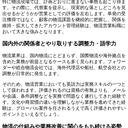
特に物流現場では、計画どおりに進まない事態も起こり得ま
す。その際に、代替案を提示し、現実的な落としどころを見
出せるかどうかが営業としての評価を左右します。単発の受
注獲得ではなく、顧客の物流課題を継続的に把握し、関係を
維持・拡大してきたアカウント管理経験は、物流営業転職に
おいて大きな強みとなります。
国内外の関係者とやり取りする調整力・語学力
物流業界は、国内物流にとどまらず、国際物流や海外拠点を
含めた業務が前提となるケースも多く見られます。フォワー
ダーや総合物流会社では、海外代理店や船社、航空会社との
調整が日常的に発生します。
そのため、物流営業においても英語力は実務スキルの一つと
して扱われます。評価されるのは資格の有無よりも、メール
や会議、条件調整などを実務で問題なく遂行してきた経験で
す。文化や商習慣の違いを理解しながら業務を進めてきた経
験は、グローバル案件を任されるうえで高く評価されやすい
ポイントといえるでしょう。
物流の仕組みや業務改善に関心をもち続ける姿勢