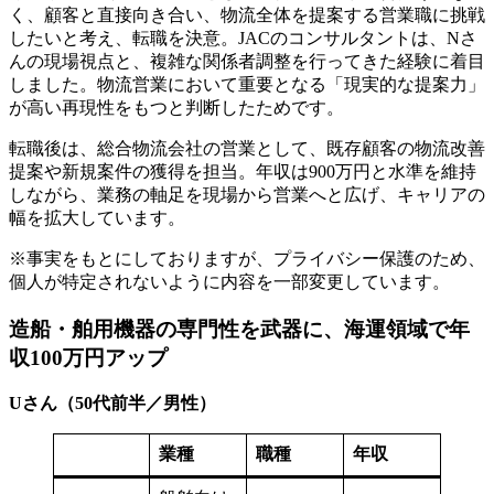
く、顧客と直接向き合い、物流全体を提案する営業職に挑戦
したいと考え、転職を決意。JACのコンサルタントは、Nさ
んの現場視点と、複雑な関係者調整を行ってきた経験に着目
しました。物流営業において重要となる「現実的な提案力」
が高い再現性をもつと判断したためです。
転職後は、総合物流会社の営業として、既存顧客の物流改善
提案や新規案件の獲得を担当。年収は900万円と水準を維持
しながら、業務の軸足を現場から営業へと広げ、キャリアの
幅を拡大しています。
※事実をもとにしておりますが、プライバシー保護のため、
個人が特定されないように内容を一部変更しています。
造船・舶用機器の専門性を武器に、海運領域で年
収100万
円アップ
Uさん（50代前半／男性）
業種
職種
年収