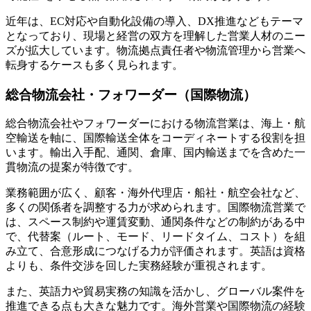
近年は、EC対応や自動化設備の導入、DX推進などもテーマ
となっており、現場と経営の双方を理解した営業人材のニー
ズが拡大しています。物流拠点責任者や物流管理から営業へ
転身するケースも多く見られます。
総合物流会社・フォワーダー（国際物流）
総合物流会社やフォワーダーにおける物流営業は、海上・航
空輸送を軸に、国際輸送全体をコーディネートする役割を担
います。輸出入手配、通関、倉庫、国内輸送までを含めた一
貫物流の提案が特徴です。
業務範囲が広く、顧客・海外代理店・船社・航空会社など、
多くの関係者を調整する力が求められます。国際物流営業で
は、スペース制約や運賃変動、通関条件などの制約がある中
で、代替案（ルート、モード、リードタイム、コスト）を組
み立て、合意形成につなげる力が評価されます。英語は資格
よりも、条件交渉を回した実務経験が重視されます。
また、英語力や貿易実務の知識を活かし、グローバル案件を
推進できる点も大きな魅力です。海外営業や国際物流の経験