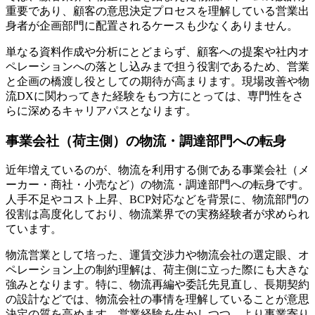
重要であり、顧客の意思決定プロセスを理解している営業出
身者が企画部門に配置されるケースも少なくありません。
単なる資料作成や分析にとどまらず、顧客への提案や社内オ
ペレーションへの落とし込みまで担う役割であるため、営業
と企画の橋渡し役としての期待が高まります。現場改善や物
流DXに関わってきた経験をもつ方にとっては、専門性をさ
らに深めるキャリアパスとなります。
事業会社（荷主側）の物流・調達部門への転身
近年増えているのが、物流を利用する側である事業会社（メ
ーカー・商社・小売など）の物流・調達部門への転身です。
人手不足やコスト上昇、BCP対応などを背景に、物流部門の
役割は高度化しており、物流業界での実務経験者が求められ
ています。
物流営業として培った、運賃交渉力や物流会社の選定眼、オ
ペレーション上の制約理解は、荷主側に立った際にも大きな
強みとなります。特に、物流再編や委託先見直し、長期契約
の設計などでは、物流会社の事情を理解していることが意思
決定の質を高めます。営業経験を生かしつつ、より事業寄り