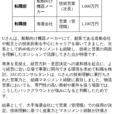
船舶向け
技術営業
転職前
機器メー
1,000万円
（次長）
カー
営業（管
転職後
海運会社
1,100万円
理職）
Uさんは、船舶向け機器メーカーにて、顧客である造船会社
や船主との技術折衝を中心にキャリアを築いてきました。次
長として約40名のマネジメントも経験し、技術と営業の両面
を理解したポジションで活躍してきた点が特徴です。
将来を見据え、経営方針・意思決定への違和感を起点に、よ
り経営に近い立場で事業に関与できる環境を求めて転職を検
討。JACのコンサルタントは、Uさんの技術理解に裏打ちさ
れた営業力と、組織マネジメント経験に着目しました。物流
営業においても、専門性の高い商材や案件を扱う場面では、
こうしたバックグラウンドが強みになると判断したためで
す。
結果として、大手海運会社にて営業（管理職）での採用が決
定。技術理解に基づく提案力とマネジメント経験が評価さ