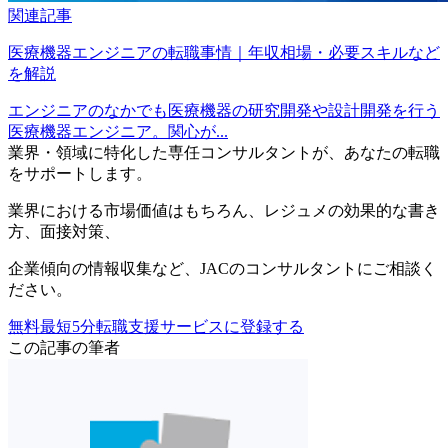
関連記事
医療機器エンジニアの転職事情｜年収相場・必要スキルなど
を解説
エンジニアのなかでも医療機器の研究開発や設計開発を行う
医療機器エンジニア。関心が...
業界・領域に特化した
専任コンサルタントが、
あなたの転職
をサポートします。
業界における市場価値
はもちろん、
レジュメの効果的な書き
方
、
面接対策
、
企業傾向の情報収集
など、
JACのコンサルタントにご相談く
ださい。
無料
最短5分
転職支援サービスに登録する
この記事の筆者