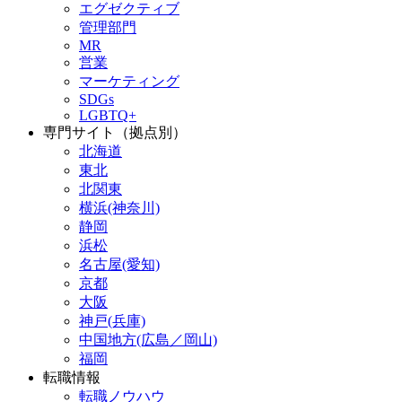
エグゼクティブ
管理部門
MR
営業
マーケティング
SDGs
LGBTQ+
専門サイト（拠点別）
北海道
東北
北関東
横浜(神奈川)
静岡
浜松
名古屋(愛知)
京都
大阪
神戸(兵庫)
中国地方(広島／岡山)
福岡
転職情報
転職ノウハウ