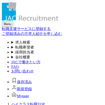
Skip
to
the
content
Menu
転職支援サービスに登録する
ご登録済みの方
求人紹介を申し込む
求人検索
転職希望者
採用担当者
会社概要
JACで働きたい方
FAQ
お問い合わせ
保存済み
新規登録
Mypage
ハイクラス転職TOP