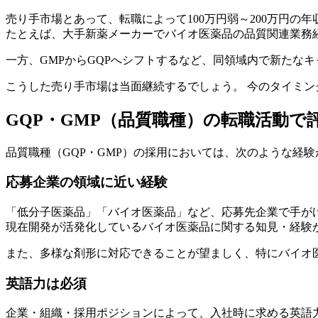
売り手市場とあって、転職によって100万円弱～200万円の
たとえば、大手新薬メーカーでバイオ医薬品の品質関連業務経
一方、GMPからGQPへシフトするなど、同領域内で新たな
こうした売り手市場は当面継続するでしょう。 今のタイミ
GQP・GMP（品質職種）の転職活動で
品質職種（GQP・GMP）の採用においては、次のような経
応募企業の領域に近い経験
「低分子医薬品」「バイオ医薬品」など、応募先企業で手が
現在開発が活発化しているバイオ医薬品に関する知見・経験
また、多様な剤形に対応できることが望ましく、特にバイオ
英語力は必須
企業・組織・採用ポジションによって、入社時に求める英語