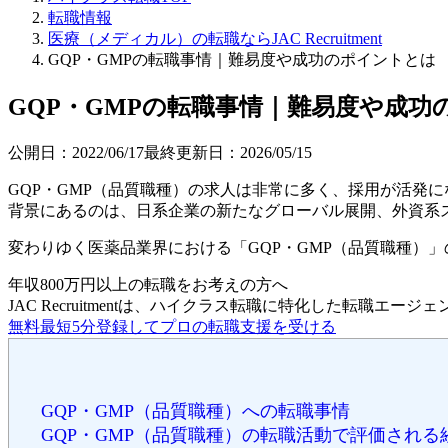
転職情報
医療（メディカル）の転職ならJAC Recruitment
GQP・GMPの転職事情｜難易度や成功のポイントとは
GQP・GMPの転職事情｜難易度や成功
公開日：
2022/06/17
最終更新日：
2026/05/15
GQP・GMP（品質職種）の求人は非常に多く、採用が活発
背景にあるのは、日系企業の新たなグローバル展開、外資系
変わりゆく医薬品業界における「GQP・GMP（品質職種）」の転
年収800万円以上の転職を
お考えの方へ
JAC Recruitmentは、ハイクラス転職に特化した転職エージ
無料
最短5分
登録してプロの転職支援を受ける
GQP・GMP（品質職種）への転職事情
GQP・GMP（品質職種）の転職活動で評価される