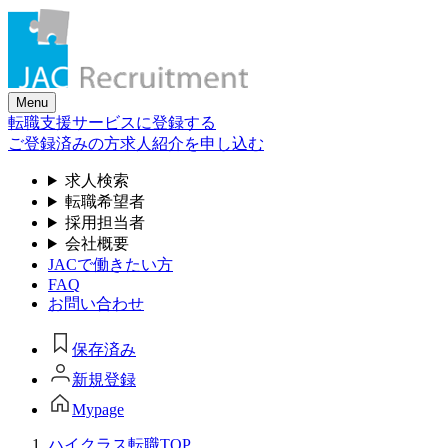
Skip
to
the
content
Menu
転職支援サービスに登録する
ご登録済みの方
求人紹介を申し込む
求人検索
転職希望者
採用担当者
会社概要
JACで働きたい方
FAQ
お問い合わせ
保存済み
新規登録
Mypage
ハイクラス転職TOP