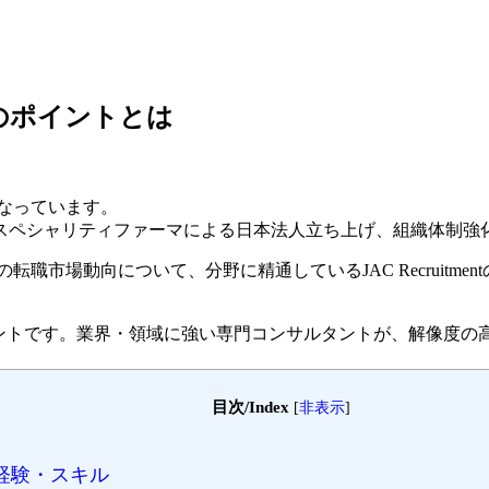
のポイントとは
になっています。
スペシャリティファーマによる日本法人立ち上げ、組織体制強
職市場動向について、分野に精通しているJAC Recruitme
ェントです。
業界・領域に強い専門コンサルタントが、解像度の
目次/Index
[
非表示
]
経験・スキル