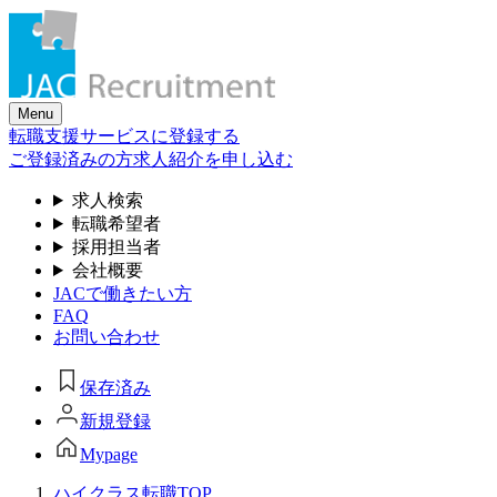
Skip
to
the
content
Menu
転職支援サービスに登録する
ご登録済みの方
求人紹介を申し込む
求人検索
転職希望者
採用担当者
会社概要
JACで働きたい方
FAQ
お問い合わせ
保存済み
新規登録
Mypage
ハイクラス転職TOP