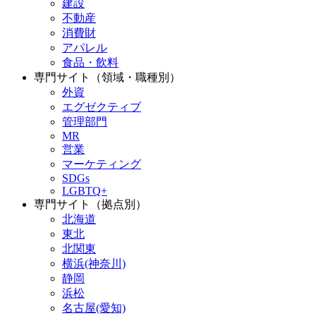
建設
不動産
消費財
アパレル
食品・飲料
専門サイト（領域・職種別）
外資
エグゼクティブ
管理部門
MR
営業
マーケティング
SDGs
LGBTQ+
専門サイト（拠点別）
北海道
東北
北関東
横浜(神奈川)
静岡
浜松
名古屋(愛知)