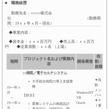
■ 職務経歴
勤務先名：○○○○株式会
社 （勤務期
間：19ｘｘ年ｘ月～現在）
◆事業内容：
◆資本金：ｘｘｘ百万円 ◆売上高：ｘｘ百万
円 ◆従業員数：ｘｘ名 （上場）
役
プロジェクト名および業務内
期間
開発環境
割・
容
規模
○○病院／電子カルテシステム
▼役
大手総合病院の導入支援業
割
務
19××年ｘ
メン
月
WindowsNT
【担当】
バー
～
VB
▼Ｐ
19××年ｘ
Oracle
業務システムの画面設計
Ｊ要
月
基本設計、詳細設計、開