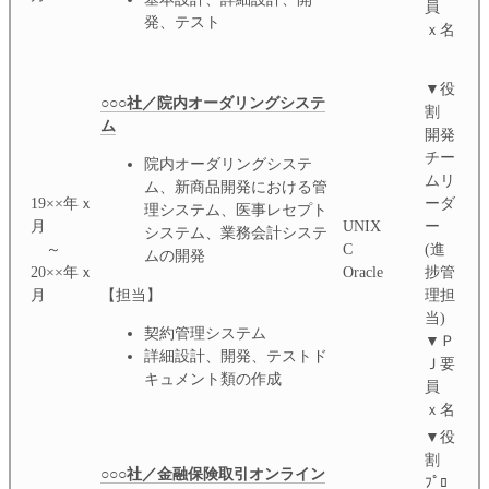
員
発、テスト
ｘ名
▼役
○○○社／院内オーダリングシステ
割
ム
開発
チー
院内オーダリングシステ
ムリ
ム、新商品開発における管
19××年ｘ
ーダ
理システム、医事レセプト
月
UNIX
ー
システム、業務会計システ
～
C
(進
ムの開発
20××年ｘ
Oracle
捗管
【担当】
月
理担
当)
契約管理システム
▼Ｐ
詳細設計、開発、テストド
Ｊ要
キュメント類の作成
員
ｘ名
▼役
割
○○○社／金融保険取引オンライン
ﾌﾟﾛ