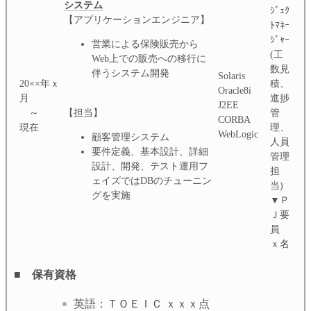
システム
ｼﾞｪｸ
【アプリケーションエンジニア】
ﾄﾏﾈｰ
ｼﾞｬｰ
営業による保険販売から
(工
Web上での販売への移行に
数見
伴うシステム開発
Solaris
20××年ｘ
積、
Oracle8i
月
進捗
J2EE
【担当】
～
管
CORBA
現在
理、
WebLogic
顧客管理システム
人員
要件定義、基本設計、詳細
管理
設計、開発、テスト運用フ
担
ェイズではDBのチューニン
当)
グを実施
▼Ｐ
Ｊ要
員
ｘ名
■ 保有資格
英語：ＴＯＥＩＣ ｘｘｘ点