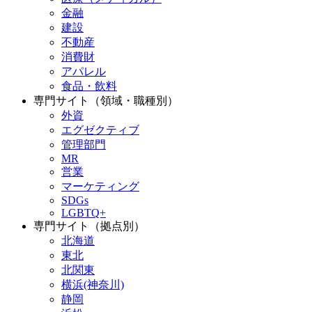
金融
建設
不動産
消費財
アパレル
食品・飲料
専門サイト（領域・職種別）
外資
エグゼクティブ
管理部門
MR
営業
マーケティング
SDGs
LGBTQ+
専門サイト（拠点別）
北海道
東北
北関東
横浜(神奈川)
静岡