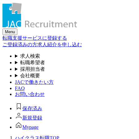
Skip
to
the
content
Menu
転職支援サービスに登録する
ご登録済みの方
求人紹介を申し込む
求人検索
転職希望者
採用担当者
会社概要
JACで働きたい方
FAQ
お問い合わせ
保存済み
新規登録
Mypage
ハイクラス転職TOP