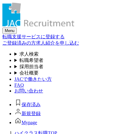
Skip
to
the
content
Menu
転職支援サービスに登録する
ご登録済みの方
求人紹介を申し込む
求人検索
転職希望者
採用担当者
会社概要
JACで働きたい方
FAQ
お問い合わせ
保存済み
新規登録
Mypage
ハイクラス転職TOP