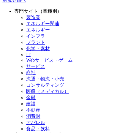
新規登録へ
専門サイト（業種別）
製造業
エネルギー関連
エネルギー
インフラ
プラント
化学・素材
IT
Webサービス・ゲーム
サービス
商社
流通・物流・小売
コンサルティング
医療（メディカル）
金融
建設
不動産
消費財
アパレル
食品・飲料