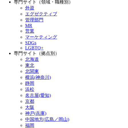
専門サイト（領域・職種別）
外資
エグゼクティブ
管理部門
MR
営業
マーケティング
SDGs
LGBTQ+
専門サイト（拠点別）
北海道
東北
北関東
横浜(神奈川)
静岡
浜松
名古屋(愛知)
京都
大阪
神戸(兵庫)
中国地方(広島／岡山)
福岡