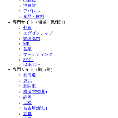
消費財
アパレル
食品・飲料
専門サイト（領域・職種別）
外資
エグゼクティブ
管理部門
MR
営業
マーケティング
SDGs
LGBTQ+
専門サイト（拠点別）
北海道
東北
北関東
横浜(神奈川)
静岡
浜松
名古屋(愛知)
京都