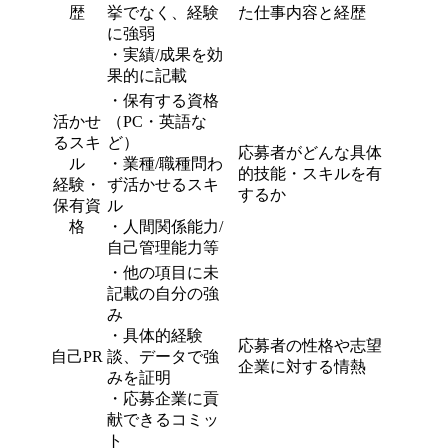
歴
挙でなく、経験
た仕事内容と経歴
に強弱
・実績/成果を効
果的に記載
・保有する資格
活かせ
（PC・英語な
るスキ
ど）
応募者がどんな具体
ル
・業種/職種問わ
的技能・スキルを有
経験・
ず活かせるスキ
するか
保有資
ル
格
・人間関係能力/
自己管理能力等
・他の項目に未
記載の自分の強
み
・具体的経験
応募者の性格や志望
自己PR
談、データで強
企業に対する情熱
みを証明
・応募企業に貢
献できるコミッ
ト