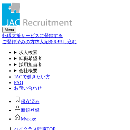
Skip
to
the
content
Menu
転職支援サービスに登録する
ご登録済みの方
求人紹介を申し込む
求人検索
転職希望者
採用担当者
会社概要
JACで働きたい方
FAQ
お問い合わせ
保存済み
新規登録
Mypage
ハイクラス転職TOP