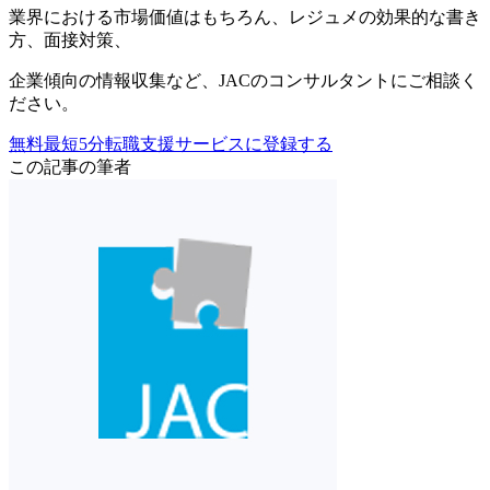
業界における市場価値
はもちろん、
レジュメの効果的な書き
方
、
面接対策
、
企業傾向の情報収集
など、
JACのコンサルタントにご相談く
ださい。
無料
最短5分
転職支援サービスに登録する
この記事の筆者