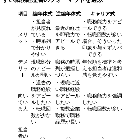
項目
編年体式
逆編年体式
キャリア式
・担当者
・職務能力をアピ
が見慣れ
最近の経歴
ールできる
メリ
ている
を即戦力で
・転職回数が多い
ット
・時系列
アピールで
場合、そういった
で分かり
きる
印象を与えずカバ
やすい
ーできる
デメ
現職部分
職務の時系
年代順を標準と考
リッ
のアピー
列が把握し
える担当者は違和
ト
ルが弱い
づらい
感を覚えやすい
・過去の
・現職に近
職務経験
い職務経験
向い
をアピー
をアピール
・職務能力を強調
てい
ルしたい
したい
したい
る人
・転職回
・複数企業
・転職回数が多い
数が少な
勤務で職務
い
経歴が長い
担当
者の