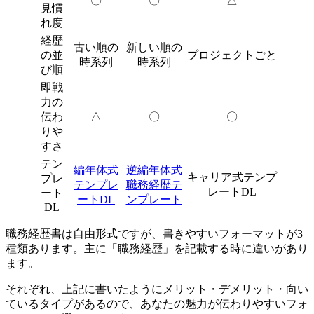
〇
〇
△
見慣
れ度
経歴
古い順の
新しい順の
の並
プロジェクトごと
時系列
時系列
び順
即戦
力の
伝わ
△
〇
〇
りや
すさ
テン
編年体式
逆編年体式
キャリア式テンプ
プレ
テンプレ
職務経歴テ
レートDL
ート
ートDL
ンプレート
DL
職務経歴書は自由形式ですが、書きやすいフォーマットが3
種類あります。主に「職務経歴」を記載する時に違いがあり
ます。
それぞれ、上記に書いたようにメリット・デメリット・向い
ているタイプがあるので、あなたの魅力が伝わりやすいフォ