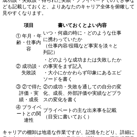
成功談・失敗談・得られた実績・プライベートでのでき事な
ども記載しておくと、よりあなたのキャリア全体を俯瞰して
見やすくなります。
項目
書いておくとよい内容
いつ・何歳の時に・どのような仕事
① 年月・年
に携わっていたか
齢・仕事内
（仕事内容/役職など事実を淡々と
容
列記）
・どのような成功または失敗したか
② 成功談・
の事実をまず記入
失敗談
・大小にかかわらず印象にあるエピ
ソードを書く
③ ②で得た
②の成功・失敗を通しての自分の変
評価・実
化、成長、外部評価や実績などプラ
績・成長
スの変化を書く
④ プライベ
プライベートの主な出来事を記載
ートとの関
（目安に書いておく）
連性
キャリアの棚卸は地道な作業ですが、記憶をたどり、詳細に