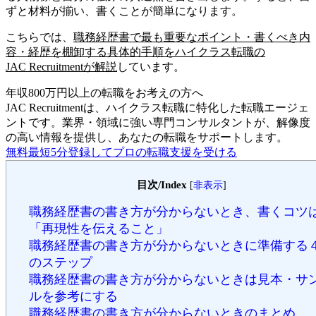
ずと材料が揃い、書くことが簡単になります。
こちらでは、
職務経歴書で最も重要なポイント・書くべき内
容・経歴を棚卸する具体的手順をハイクラス転職の
JAC Recruitmentが解説
しています。
年収800万円以上の転職を
お考えの方へ
JAC Recruitmentは、ハイクラス転職に特化した転職エージェ
ントです。
業界・領域に強い専門コンサルタントが、解像度
の高い情報を提供し、あなたの転職をサポートします。
無料
最短5分
登録してプロの転職支援を受ける
目次/Index
[
非表示
]
職務経歴書の書き方が分からないとき、書くコツ
「再現性を伝えること」
職務経歴書の書き方が分からないときに準備する
のステップ
職務経歴書の書き方が分からないときは見本・サ
ルを参考にする
職務経歴書の書き方が分からないときのまとめ