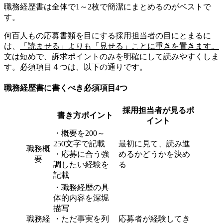
職務経歴書は全体で1～2枚で簡潔にまとめるのがベストで
す。
何百人もの応募書類を目にする採用担当者の目にとまるに
は、
「読ませる」よりも「見せる」ことに重きを置きます。
文は短めで、訴求ポイントのみを明確にして読みやすくしま
す。必須項目４つは、以下の通りです。
職務経歴書に書くべき必須項目4つ
採用担当者が見るポ
書き方ポイント
イント
・概要を200～
250文字で記載
最初に見て、読み進
職務概
・応募に合う強
めるかどうかを決め
要
調したい経験を
る
記載
・職務経歴の具
体的内容を深堀
描写
職務経
・ただ事実を列
応募者が経験してき