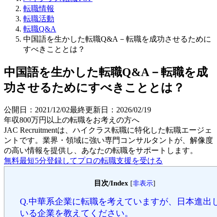
転職情報
転職活動
転職Q&A
中国語を生かした転職Q&A－転職を成功させるために
すべきこととは？
中国語を生かした転職Q&A－転職を成
功させるためにすべきこととは？
公開日：
2021/12/02
最終更新日：
2026/02/19
年収800万円以上の転職を
お考えの方へ
JAC Recruitmentは、ハイクラス転職に特化した転職エージェ
ントです。
業界・領域に強い専門コンサルタントが、解像度
の高い情報を提供し、あなたの転職をサポートします。
無料
最短5分
登録してプロの転職支援を受ける
目次/Index
[
非表示
]
Q.中華系企業に転職を考えていますが、日本進出
いる企業を教えてください。