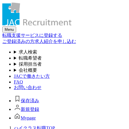
Skip
to
the
content
Menu
転職支援サービスに登録する
ご登録済みの方
求人紹介を申し込む
求人検索
転職希望者
採用担当者
会社概要
JACで働きたい方
FAQ
お問い合わせ
保存済み
新規登録
Mypage
ハイクラス転職TOP