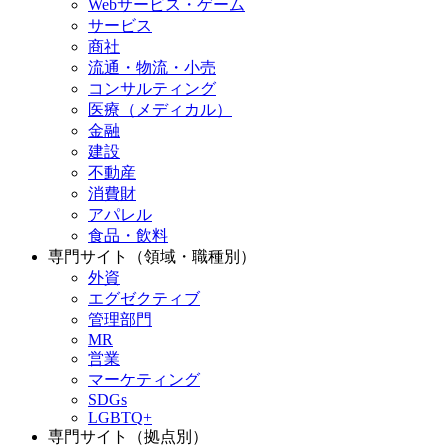
Webサービス・ゲーム
サービス
商社
流通・物流・小売
コンサルティング
医療（メディカル）
金融
建設
不動産
消費財
アパレル
食品・飲料
専門サイト（領域・職種別）
外資
エグゼクティブ
管理部門
MR
営業
マーケティング
SDGs
LGBTQ+
専門サイト（拠点別）