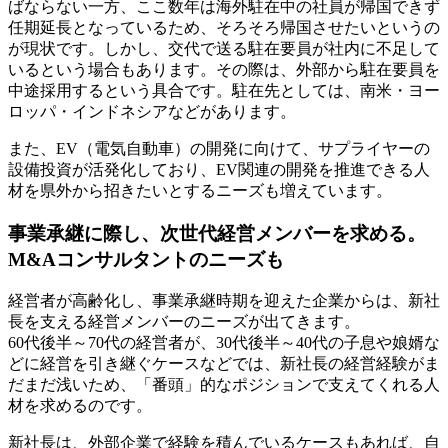
ばならない一方、ここ数年は海外駐在中の社員が帰国できず
任期延長となっているため、そろそろ帰国させたいというの
が現状です。しかし、交代で送る駐在要員が社内に不足して
いるという場合もあります。その際は、外部から駐在要員を
中途採用するという具合です。駐在先としては、南米・ヨー
ロッパ・インドネシアなどがあります。
また、EV（電気自動車）の開発に向けて、サプライヤーの
設備投資が活発化しており、EV関連の開発を推進できる人
材を県外から招きたいとするニーズも増えています。
事業承継に際し、次世代経営メンバーを求める。
M&Aコンサルタントのニーズも
経営者が高齢化し、事業承継時期を迎えた企業からは、新社
長を支える経営メンバーのニーズが出てきます。
60代後半～70代の経営者が、30代後半～40代の子息や娘婿な
どに経営を引き継ぐケースなどでは、新社長の経営経験がま
だまだ浅いため、「番頭」的なポジションで支えてくれる人
材を求めるのです。
新社長は、外部企業で経験を積んでいるケースもあれば、自