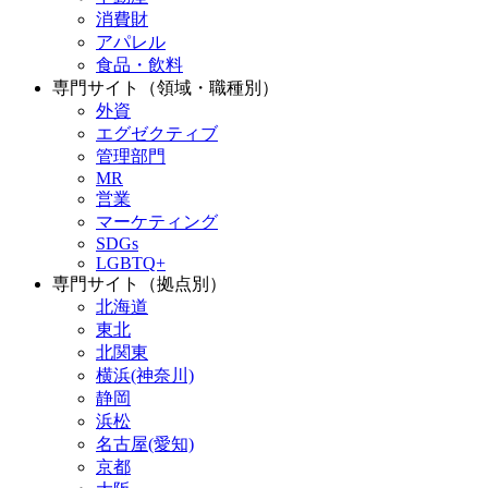
消費財
アパレル
食品・飲料
専門サイト（領域・職種別）
外資
エグゼクティブ
管理部門
MR
営業
マーケティング
SDGs
LGBTQ+
専門サイト（拠点別）
北海道
東北
北関東
横浜(神奈川)
静岡
浜松
名古屋(愛知)
京都