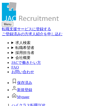
Skip
to
the
content
Menu
転職支援サービスに登録する
ご登録済みの方
求人紹介を申し込む
求人検索
転職希望者
採用担当者
会社概要
JACで働きたい方
FAQ
お問い合わせ
保存済み
新規登録
Mypage
ハイクラス転職TOP