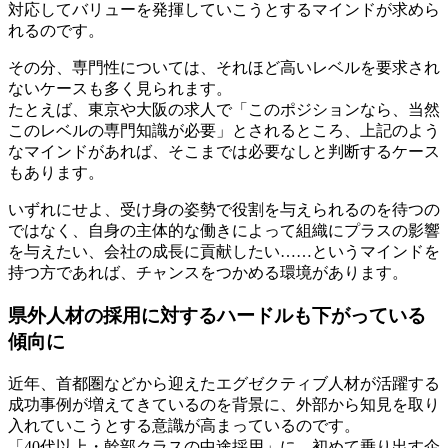
対応してバリューを発揮していこうとするマインドが求めら
れるのです。
その分、専門性については、それほど高いレベルを要求され
ないケースも多く見られます。
たとえば、東京や大阪の求人で「このポジションなら、当然
このレベルの専門知識が必要」とされるところ、上記のよう
なマインドがあれば、そこまでは必要なしと判断するケース
もあります。
いずれにせよ、受け身の姿勢で役割を与えられるのを待つの
ではなく、自身の主体的な働きによって組織にプラスの影響
を与えたい、会社の成長に貢献したい……というマインドを
持つ方であれば、チャンスをつかめる環境があります。
県外人材の採用に対するハードルも下がっている
傾向に
近年、首都圏などから迎えたエグゼクティブ人材が活躍する
成功事例が増えてきているのを背景に、外部から知見を取り
入れていこうとする意識が高まっているのです。
「40代以上・幹部クラスの中途採用」に、初めて乗り出す企