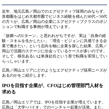
近年、地元広島／岡山でのエグゼクティブ採用のみならず、
首都圏をはじめ大都市圏でビジネス経験を積んだ40代～50代
の方々が、広島／岡山の企業にエグゼクティブクラスのポジ
ションで転職する事例が増えています。
「故郷へのUターン」と思われがちですが、実は「自身の経
験・スキルを生かしたい」「理念・ビジョンに共感できる企
業で働きたい」という志向を軸に企業を探した結果、広島／
岡山で活躍のステージに出会っているケースが多いのです。
そして、移住あるいは単身赴任という形で転職を実現してい
らっしゃいます。
広島／岡山エリアにどのようなエグゼクティブ採用ニーズが
あるのかをご紹介します。
IPOを目指す企業が、CFOはじめ管理部門人材を
求める
広島／岡山エリアでは、IPOを目指す企業が増えています。
広島は「大学×バイオ」でのベンチャー起業が活発。また、