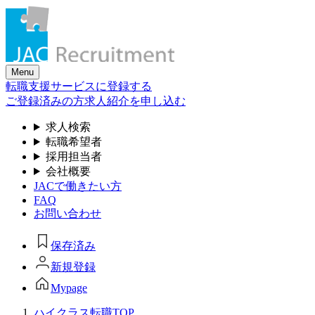
Skip
to
the
content
Menu
転職支援サービスに登録する
ご登録済みの方
求人紹介を申し込む
求人検索
転職希望者
採用担当者
会社概要
JACで働きたい方
FAQ
お問い合わせ
保存済み
新規登録
Mypage
ハイクラス転職TOP