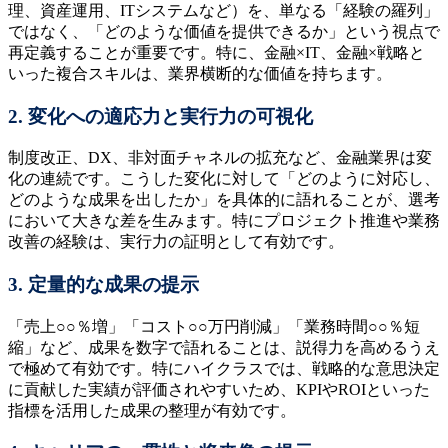
理、資産運用、ITシステムなど）を、単なる「経験の羅列」
ではなく、「どのような価値を提供できるか」という視点で
再定義することが重要です。特に、金融×IT、金融×戦略と
いった複合スキルは、業界横断的な価値を持ちます。
2. 変化への適応力と実行力の可視化
制度改正、DX、非対面チャネルの拡充など、金融業界は変
化の連続です。こうした変化に対して「どのように対応し、
どのような成果を出したか」を具体的に語れることが、選考
において大きな差を生みます。特にプロジェクト推進や業務
改善の経験は、実行力の証明として有効です。
3. 定量的な成果の提示
「売上○○％増」「コスト○○万円削減」「業務時間○○％短
縮」など、成果を数字で語れることは、説得力を高めるうえ
で極めて有効です。特にハイクラスでは、戦略的な意思決定
に貢献した実績が評価されやすいため、KPIやROIといった
指標を活用した成果の整理が有効です。