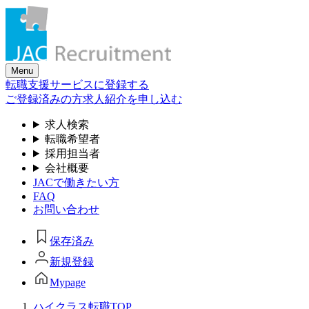
Skip
to
the
content
Menu
転職支援サービスに登録する
ご登録済みの方
求人紹介を申し込む
求人検索
転職希望者
採用担当者
会社概要
JACで働きたい方
FAQ
お問い合わせ
保存済み
新規登録
Mypage
ハイクラス転職TOP