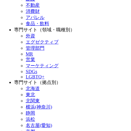
不動産
消費財
アパレル
食品・飲料
専門サイト（領域・職種別）
外資
エグゼクティブ
管理部門
MR
営業
マーケティング
SDGs
LGBTQ+
専門サイト（拠点別）
北海道
東北
北関東
横浜(神奈川)
静岡
浜松
名古屋(愛知)