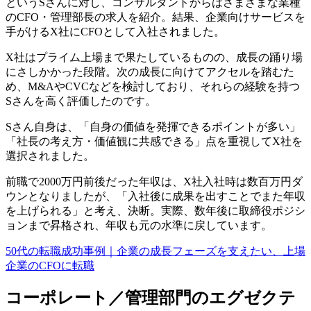
というSさんに対し、コンサルタントからはさまざまな業種
のCFO・管理部長の求人を紹介。結果、企業向けサービスを
手がけるX社にCFOとして入社されました。
X社はプライム上場まで果たしているものの、成長の踊り場
にさしかかった段階。次の成長に向けてアクセルを踏むた
め、M&AやCVCなどを検討しており、それらの経験を持つ
Sさんを高く評価したのです。
Sさん自身は、「自身の価値を発揮できるポイントが多い」
「社長の考え方・価値観に共感できる」点を重視してX社を
選択されました。
前職で2000万円前後だった年収は、X社入社時は数百万円ダ
ウンとなりましたが、「入社後に成果を出すことでまた年収
を上げられる」と考え、決断。実際、数年後に取締役ポジシ
ョンまで昇格され、年収も元の水準に戻しています。
50代の転職成功事例｜企業の成長フェーズを支えたい、上場
企業のCFOに転職
コーポレート／管理部門のエグゼクテ