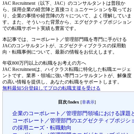
JAC Recruitment（以下、JAC）のコンサルタントは普段か
ら、採用企業の経営陣と直接コミュニケーションを取ってお
り、企業の事情や経営陣の方々について、よく理解していま
す。また、そういった背景から、エグゼクティブポジション
での転職サポート実績も豊富です。
本記事では、コーポレート／管理部門職を専門に手がける
JACのコンサルタントが、エグゼクティブクラスの採用動
向・転職事例について、最新の情報をお伝えします。
年収800万円以上の転職を
お考えの方へ
JAC Recruitmentは、ハイクラス転職に特化した転職エージェ
ントです。
業界・領域に強い専門コンサルタントが、解像度
の高い情報を提供し、あなたの転職をサポートします。
無料
最短5分
登録してプロの転職支援を受ける
目次/Index
[
非表示
]
企業のコーポレート／管理部門領域における課題
コーポレート／管理部門のエグゼクティブポジシ
の採用ニーズ・転職動向