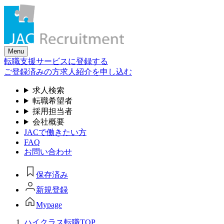
Skip
to
the
content
Menu
転職支援サービスに登録する
ご登録済みの方
求人紹介を申し込む
求人検索
転職希望者
採用担当者
会社概要
JACで働きたい方
FAQ
お問い合わせ
保存済み
新規登録
Mypage
ハイクラス転職TOP