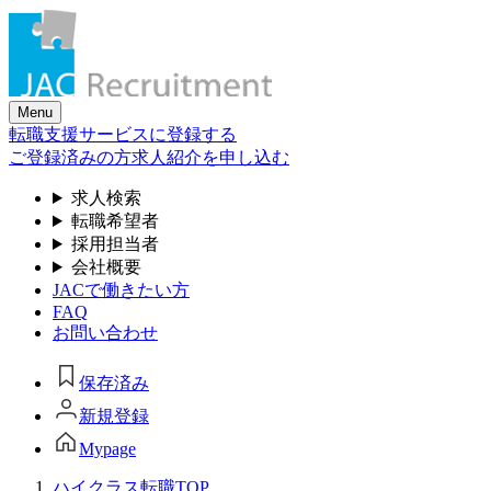
Skip
to
the
content
Menu
転職支援サービスに登録する
ご登録済みの方
求人紹介を申し込む
求人検索
転職希望者
採用担当者
会社概要
JACで働きたい方
FAQ
お問い合わせ
保存済み
新規登録
Mypage
ハイクラス転職TOP