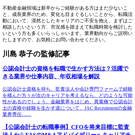
不動産金融領域は新卒からご経験がある方はまだ少ないこ
と、成長業界のため、変化も目まぐるしいことから、転職活
動において、漠然としたキャリアのご不安を抱え、まずはご
相談したいという方、市況感を踏まえて転職時期を検討した
いという方も多くいらっしゃいます。業界動向からご説明い
たしますので、お気軽にお問い合わせください。
川島 恭子の監修記事
公認会計士の資格を転職で生かす方法は？活躍で
きる業界や仕事内容、年収相場を解説
公認会計士資格を持ち、監査法人や会計専門ファームで経験
を積んだ方々が次のキャリアを考えるなら、どのような可能
性があるのでしょう。金融業界をはじめ、異業種で公認会計
士の資格や経験を生かす道について、JAC Recruitmentの金融
業界専任……
【公認会計士の転職事例】CFOを将来目標に監査
法人からFASのM&Aアドバイザリーへキャリアチ