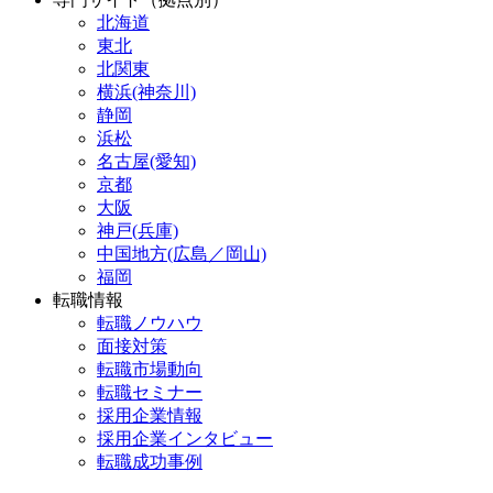
北海道
東北
北関東
横浜(神奈川)
静岡
浜松
名古屋(愛知)
京都
大阪
神戸(兵庫)
中国地方(広島／岡山)
福岡
転職情報
転職ノウハウ
面接対策
転職市場動向
転職セミナー
採用企業情報
採用企業インタビュー
転職成功事例