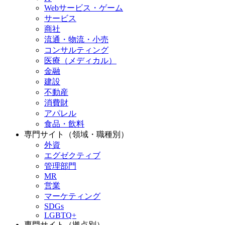
Webサービス・ゲーム
サービス
商社
流通・物流・小売
コンサルティング
医療（メディカル）
金融
建設
不動産
消費財
アパレル
食品・飲料
専門サイト（領域・職種別）
外資
エグゼクティブ
管理部門
MR
営業
マーケティング
SDGs
LGBTQ+
専門サイト（拠点別）