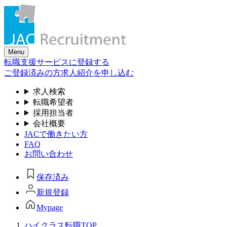
Skip
to
the
content
Menu
転職支援サービスに登録する
ご登録済みの方
求人紹介を申し込む
求人検索
転職希望者
採用担当者
会社概要
JACで働きたい方
FAQ
お問い合わせ
保存済み
新規登録
Mypage
ハイクラス転職TOP