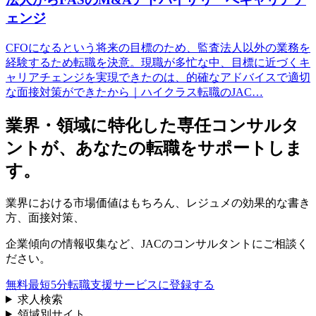
ェンジ
CFOになるという将来の目標のため、監査法人以外の業務を
経験するため転職を決意。現職が多忙な中、目標に近づくキ
ャリアチェンジを実現できたのは、的確なアドバイスで適切
な面接対策ができたから｜ハイクラス転職のJAC…
業界・領域に特化した
専任コンサルタ
ントが、
あなたの転職をサポートしま
す。
業界における市場価値
はもちろん、
レジュメの効果的な書き
方
、
面接対策
、
企業傾向の情報収集
など、
JACのコンサルタントにご相談く
ださい。
無料
最短5分
転職支援サービスに登録する
求人検索
領域別サイト