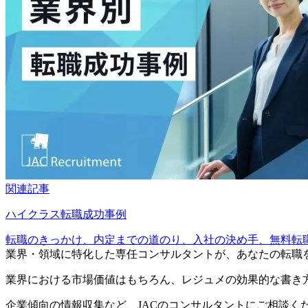
関連記事
ハイクラス転職成功事例
転職のきっかけ、内定までの道のり、入社の決め手、無料転職サ
業界・領域に特化した
専任コンサルタントが、
あなたの転職
業界における市場価値
はもちろん、
レジュメの効果的な書き
企業傾向の情報収集
など、
JACのコンサルタントにご相談く