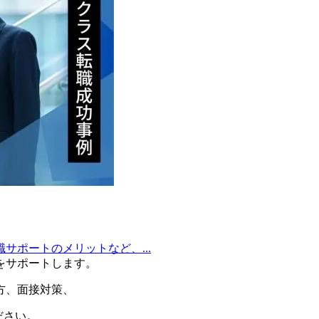
ポートのメリットなど、...
をサポートします。
方
、
面接対策
、
ださい。