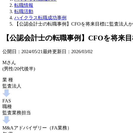
転職情報
転職活動
ハイクラス転職成功事例
【公認会計士の転職事例】CFOを将来目標に監査法人か
【公認会計士の転職事例】CFOを将来
公開日：
2024/05/21
最終更新日：
2026/03/02
Mさん
(男性/20代後半)
業 種
監査法人
FAS
職種
監査業務担当
M&Aアドバイザリー（FA業務）