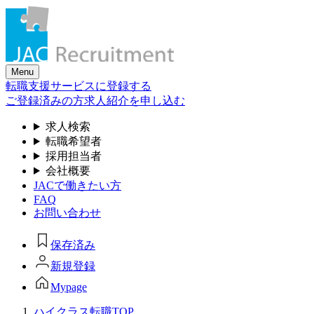
Skip
to
the
content
Menu
転職支援サービスに登録する
ご登録済みの方
求人紹介を申し込む
求人検索
転職希望者
採用担当者
会社概要
JACで働きたい方
FAQ
お問い合わせ
保存済み
新規登録
Mypage
ハイクラス転職TOP